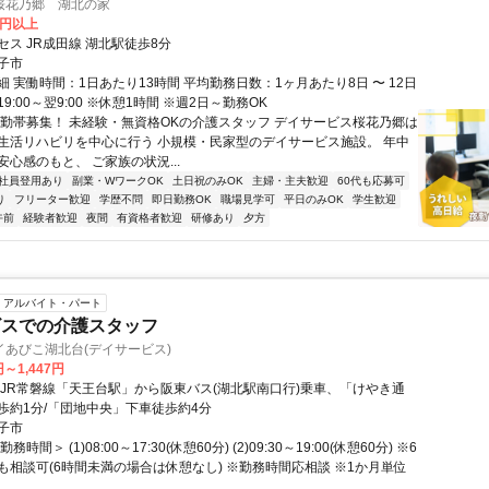
桜花乃郷 湖北の家
0円以上
ス JR成田線 湖北駅徒歩8分
子市
 実働時間：1日あたり13時間 平均勤務日数：1ヶ月あたり8日 〜 12日
9:00～翌9:00 ※休憩1時間 ※週2日～勤務OK
夜勤帯募集！ 未経験・無資格OKの介護スタッフ デイサービス桜花乃郷は
生活リハビリを中心に行う 小規模・民家型のデイサービス施設。 年中
心感のもと、 ご家族の状況...
社員登用あり
副業・WワークOK
土日祝のみOK
主婦・主夫歓迎
60代も応募可
り
フリーター歓迎
学歴不問
即日勤務OK
職場見学可
平日のみOK
学生歓迎
午前
経験者歓迎
夜間
有資格者歓迎
研修あり
夕方
アルバイト・パート
ビスでの介護スタッフ
あびこ湖北台(デイサービス)
円～1,447円
・JR常磐線「天王台駅」から阪東バス(湖北駅南口行)乗車、「けやき通
歩約1分/「団地中央」下車徒歩約4分
子市
時間＞ (1)08:00～17:30(休憩60分) (2)09:30～19:00(休憩60分) ※6
も相談可(6時間未満の場合は休憩なし) ※勤務時間応相談 ※1か月単位