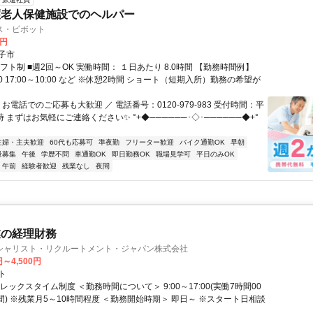
護老人保健施設でのヘルパー
ス・ピボット
0円
子市
フト制 ■週2回～OK 実働時間： １日あたり 8.0時間 【勤務時間例】
:00 17:00～10:00 など ※休憩2時間 ショート（短期入所）勤務の希望が
 お電話でのご応募も大歓迎 ／ 電話番号：0120-979-983 受付時間：平
時 まずはお気軽にご連絡ください✨ °+◆──────･◇･──────◆+°
主婦・主夫歓迎
60代も応募可
準夜勤
フリーター歓迎
バイク通勤OK
早朝
量募集
午後
学歴不問
車通勤OK
即日勤務OK
職場見学可
平日のみOK
午前
経験者歓迎
残業なし
夜間
業の経理財務
シャリスト・リクルートメント・ジャパン株式会社
円～4,500円
ト
レックスタイム制度 ＜勤務時間について＞ 9:00～17:00(実働7時間00
間) ※残業月5～10時間程度 ＜勤務開始時期＞ 即日～ ※スタート日相談