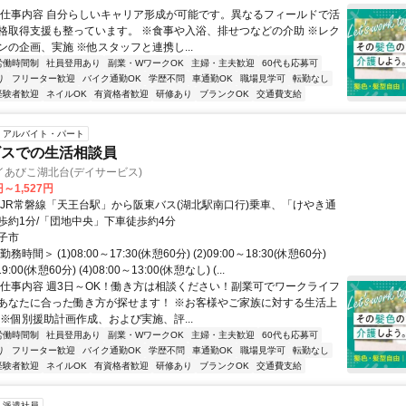
◆仕事内容 自分らしいキャリア形成が可能です。異なるフィールドで活
格取得支援も整っています。 ※食事や入浴、排せつなどの介助 ※レク
ンの企画、実施 ※他スタッフと連携し...
労働時間制
社員登用あり
副業・WワークOK
主婦・主夫歓迎
60代も応募可
り
フリーター歓迎
バイク通勤OK
学歴不問
車通勤OK
職場見学可
転勤なし
経験者歓迎
ネイルOK
有資格者歓迎
研修あり
ブランクOK
交通費支給
アルバイト・パート
ビスでの生活相談員
あびこ湖北台(デイサービス)
円～1,527円
・JR常磐線「天王台駅」から阪東バス(湖北駅南口行)乗車、「けやき通
歩約1分/「団地中央」下車徒歩約4分
子市
時間＞ (1)08:00～17:30(休憩60分) (2)09:00～18:30(休憩60分)
19:00(休憩60分) (4)08:00～13:00(休憩なし) (...
◆仕事内容 週3日～OK！働き方は相談ください！副業可でワークライフ
あなたに合った働き方が探せます！ ※お客様やご家族に対する生活上
 ※個別援助計画作成、および実施、評...
労働時間制
社員登用あり
副業・WワークOK
主婦・主夫歓迎
60代も応募可
り
フリーター歓迎
バイク通勤OK
学歴不問
車通勤OK
職場見学可
転勤なし
経験者歓迎
ネイルOK
有資格者歓迎
研修あり
ブランクOK
交通費支給
派遣社員