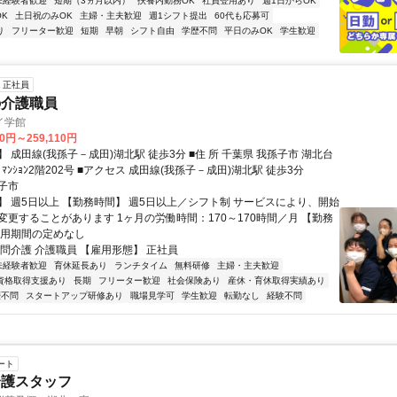
未経験者歓迎
短期（3ヵ月以内）
扶養内勤務OK
社員登用あり
週1日からOK
K
土日祝のみOK
主婦・主夫歓迎
週1シフト提出
60代も応募可
り
フリーター歓迎
短期
早朝
シフト自由
学歴不問
平日のみOK
学生歓迎
正社員
の介護職員
イ学館
10円～259,110円
(我孫子－成田)湖北駅 徒歩3分 ■住 所 千葉県 我孫子市 湖北台
3-3-1海老角ﾏﾝｼｮﾝ2階202号 ■アクセス 成田線(我孫子－成田)湖北駅 徒歩3分
子市
】 週5日以上 【勤務時間】 週5日以上／シフト制 サービスにより、開始
変更することがあります 1ヶ月の労働時間：170～170時間／月 【勤務
雇用期間の定めなし
訪問介護 介護職員 【雇用形態】 正社員
未経験者歓迎
育休延長あり
ランチタイム
無料研修
主婦・主夫歓迎
資格取得支援あり
長期
フリーター歓迎
社会保険あり
産休・育休取得実績あり
歴不問
スタートアップ研修あり
職場見学可
学生歓迎
転勤なし
経験不問
ート
介護スタッフ