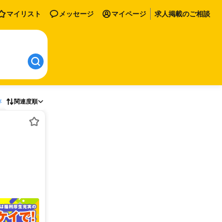
マイリスト
メッセージ
マイページ
求人掲載のご相談
存
関連度順