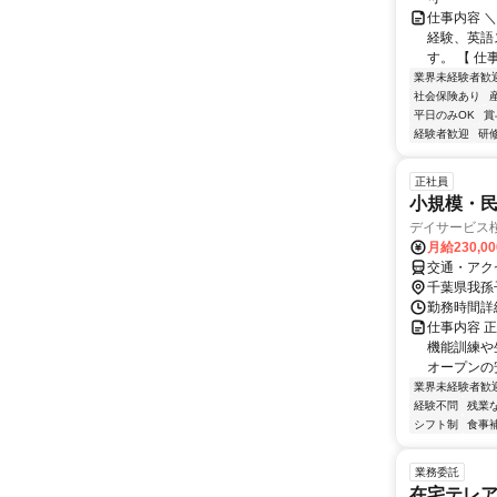
仕事内容 
経験、英語
す。 【 仕
業界未経験者歓
社会保険あり
平日のみOK
賞
経験者歓迎
研
正社員
小規模・
デイサービス
月給230,0
交通・アクセ
千葉県我孫
勤務時間詳細
仕事内容 
機能訓練や
オープンの安
業界未経験者歓
経験不問
残業
シフト制
食事
業務委託
在宅テレ