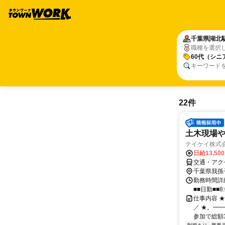
千葉県
湖北
職種を選択
60代（シニ
キーワード
22件
土木現場
テイケイ株式会
日給13,50
交通・アク
千葉県我孫
勤務時間詳細
■■日勤■■8:
仕事内容 
／ ★。━
参加で総額3万