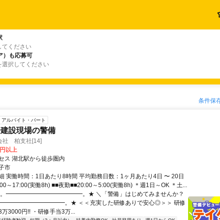
駅
してください
ア）も応募可
を選択してください
条件保
アルバイト・パート
や建設現場の警備
社 柏支社[14]
0円以上
セス 湖北駅から徒歩圏内
子市
 実働時間：1日あたり8時間 平均勤務日数：1ヶ月あたり4日 〜 20日
00～17:00(実働8h) ■■夜勤■■20:00～5:00(実働8h) ＊週1日～OK ＊土...
★。━━━━━━━━━━━━━。★ ＼「警備」はじめてみませんか？
━━━━━━━━━━━━。★ ＜＜充実した研修ありで安心◎＞＞ 研修
3000円!! ・研修手当3万...