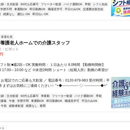
主婦・主夫歓迎
60代も応募可
フリーター歓迎
バイク通勤OK
早朝
シフト自由
学歴不問
車通勤OK
即日勤務OK
職場見学可
平日のみOK
交通費全額支給
迎
残業なし
週払いOK
即日払いOK
派遣社員
別養護老人ホームでの介護スタッフ
ス・ピボット
0円
フト制 ■週2回～OK 実働時間： １日あたり 8.0時間 【勤務時間例】
:00 17:00～10:00 など ※休憩2時間 ショート（短期入所）勤務の希望が
 お電話でのご応募も大歓迎 ／ 電話番号：0120-979-983 受付時間：平
時 まずはお気軽にご連絡ください✨ °+◆──────･◇･──────◆+°
主婦・主夫歓迎
60代も応募可
準夜勤
フリーター歓迎
バイク通勤OK
早朝
量募集
午後
学歴不問
車通勤OK
即日勤務OK
職場見学可
平日のみOK
午前
経験者歓迎
残業なし
夜間
ート