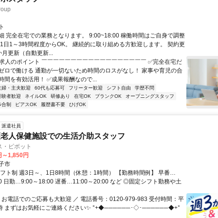
oup
ト
 完全在宅での業務となります。 9:00~18:00 稼働時間はご自身で調整
 1日1～3時間程度からOK。 継続的に取り組める方歓迎します。 契約更
月更新（自動更新...
✨求人のポイント ￣￣￣￣￣￣￣￣￣￣￣￣￣￣￣￣￣￣ ✅完全在宅だ
ゼロで働ける 通勤が一切ないため時間のロスがなし！ 家事や育児の合
間を有効活用！ ✅成果報酬なので...
主婦・主夫歓迎
60代も応募可
フリーター歓迎
シフト自由
学歴不問
経験者歓迎
ネイルOK
研修あり
在宅OK
ブランクOK
オープニングスタッフ
歩合制
ピアスOK
履歴書不要
ひげOK
派遣社員
護老人保健施設での生活介助スタッフ
ス・ピボット
円～1,850円
子市
シフト制 週3日～、1日8時間（休憩：1時間） 【勤務時間例】 早番…
:00 日勤…9:00～18:00 遅番…11:00～20:00 など ◎固定シフト勤務や土
 お電話でのご応募も大歓迎 ／ 電話番号：0120-979-983 受付時間：平
時 まずはお気軽にご連絡ください✨ °+◆──────･◇･──────◆+°