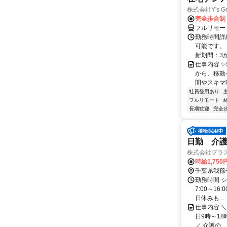
株式会社Y's Gr
完全歩合制
フルリモー
勤務時間詳細
可能です。
新期間：3か
仕事内容 
から、移動
間やスキマ時
社員登用あり
フルリモート
長期歓迎
完全
日勤 介
株式会社プラ
時給1,750
千葉県我孫
勤務時間 
7:00～16
日休みも...
仕事内容 ＼
日9時～18
／ 介護の...