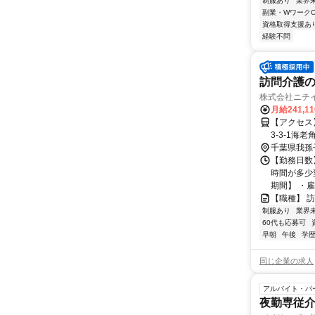
制服あり
業界
副業・WワークO
資格取得支援あ
経験不問
訪問介護
株式会社ニチ
月給241,1
【アクセス】 成田線
千葉県我孫
【勤務日数
時間が多少
期間】 ・
【職種】 
制服あり
業界
60代も応募可
早朝
午後
学
同じ企業の求人
アルバイト・パ
夜勤専従