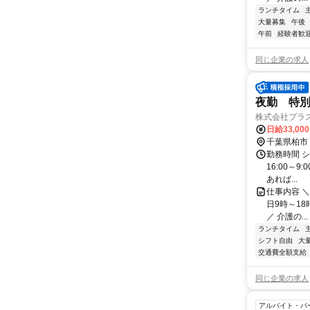
ランチタイム
大量募集
午後
午前
経験者歓
同じ企業の求人
夜勤 特
株式会社プラ
日給33,00
千葉県柏市
勤務時間 シ
16:00～9
あれば...
仕事内容 ＼
日9時～18
／ 介護の...
ランチタイム
シフト自由
大
交通費全額支給
同じ企業の求人
アルバイト・パ