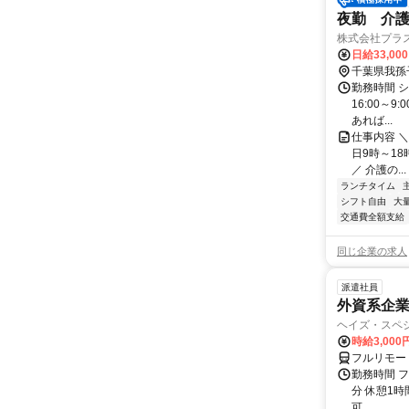
夜勤 介
株式会社プラ
日給33,00
千葉県我孫
勤務時間 シ
16:00～9
あれば...
仕事内容 ＼
日9時～18
／ 介護の...
ランチタイム
シフト自由
大
交通費全額支給
同じ企業の求人
派遣社員
外資系企
ヘイズ・スペ
時給3,000
フルリモー
勤務時間 フ
分 休憩1時
可