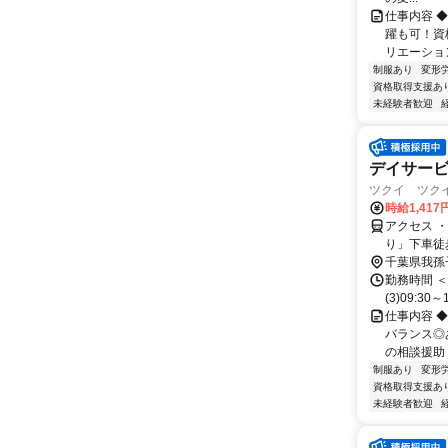
仕事内容 
躍も可！資
リエーショ
制服あり
変形
資格取得支援あ
未経験者歓迎
デイサー
ツクイ ツクイ
時給1,417
アクセス 
り」下車徒
千葉県我孫
勤務時間 ＜勤務
(3)09:30～
仕事内容 
バランス◎
の相談援助
制服あり
変形
資格取得支援あ
未経験者歓迎