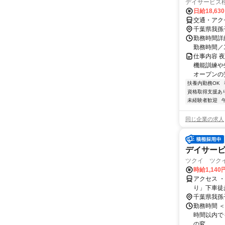
デイサービス
日給18,63
交通・アクセ
千葉県我孫
勤務時間詳細
勤務時間／1
仕事内容 
機能訓練や
オープンの安
扶養内勤務OK
資格取得支援あ
未経験者歓迎
同じ企業の求人
デイサー
ツクイ ツクイ
時給1,140
アクセス 
り」下車徒
千葉県我孫
勤務時間 ＜勤務
時間以内で
の変...