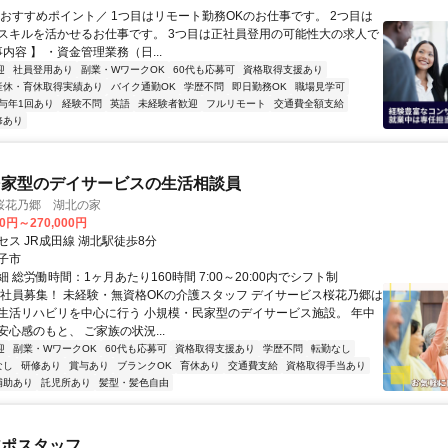
＼おすすめポイント／ 1つ目はリモート勤務OKのお仕事です。 2つ目は
スキルを活かせるお仕事です。 3つ目は正社員登用の可能性大の求人で
事内容 】 ・資金管理業務（日...
迎
社員登用あり
副業・WワークOK
60代も応募可
資格取得支援あり
産休・育休取得実績あり
バイク通勤OK
学歴不問
即日勤務OK
職場見学可
与年1回あり
経験不問
英語
未経験者歓迎
フルリモート
交通費全額支給
修あり
民家型のデイサービスの生活相談員
桜花乃郷 湖北の家
00円～270,000円
ス JR成田線 湖北駅徒歩8分
子市
 総労働時間：1ヶ月あたり160時間 7:00～20:00内でシフト制
正社員募集！ 未経験・無資格OKの介護スタッフ デイサービス桜花乃郷は
生活リハビリを中心に行う 小規模・民家型のデイサービス施設。 年中
心感のもと、 ご家族の状況...
迎
副業・WワークOK
60代も応募可
資格取得支援あり
学歴不問
転勤なし
なし
研修あり
賞与あり
ブランクOK
育休あり
交通費支給
資格取得手当あり
補助あり
託児所あり
髪型・髪色自由
アポスタッフ