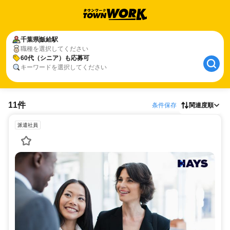
千葉県
飯給駅
職種を選択してください
60代（シニア）も応募可
キーワードを選択してください
11件
条件保存
関連度順
派遣社員