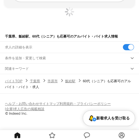
千葉県、飯給駅、60代（シニア）も応募可のアルバイト・バイト求人情報
求人の詳細を表示
条件を追加・変更して検索
市区町村を追加・変更
関連キーワード
完全在宅ワーク 全国
シール貼り 在宅
現在地周辺
ガチャガチャ
犬カフェ
千葉県
駅を追加・変更
バイトTOP
千葉県
市原市
飯給駅
60代（シニア）も応募可のアル
千葉県
すべて
バイト・バイト・求人
千葉市
すべて
職種を追加・変更
JR武蔵野線
中央区
花見川区
稲毛区
若葉区
緑区
美浜区
南流山駅
新松戸駅
新八柱駅
東松戸駅
市川大野駅
船橋法典駅
西船橋駅
飲食・フードサービス
銚子市
市川市
船橋市
館山市
木更津市
松戸市
野田市
茂原市
成田市
佐倉市
東金市
特徴を追加・変更
飲食・フードサービス
すべて
ヘルプ・お問い合わせ
サイトマップ
利用規約・プライバシーポリシー
JR中央・総武線
旭市
習志野市
柏市
勝浦市
市原市
流山市
八千代市
我孫子市
鴨川市
鎌ケ谷市
ホールスタッフ
キッチンスタッフ
皿洗い・洗い場
精肉・鮮魚加工
給食調理
人気
[企業]求人広告の掲載相談
市川駅
本八幡駅
下総中山駅
西船橋駅
船橋駅
東船橋駅
津田沼駅
幕張本郷駅
幕張駅
君津市
富津市
浦安市
四街道市
袖ケ浦市
八街市
印西市
白井市
富里市
南房総市
雇用形態を追加・変更
パン屋（ベーカリー）
フードカウンター販売員
バー（BAR）・バーテンダー
日払いOK
高校生歓迎
学生歓迎
深夜の仕事
髪型・髪色自由
ひげOK
ネイルOK
新検見川駅
稲毛駅
西千葉駅
千葉駅
匝瑳市
香取市
山武市
いすみ市
大網白里市
印旛郡
香取郡
山武郡
長生郡
夷隅郡
飲食店補助（開店・閉店準備）
飲食店（店長・マネージャー）
新着求人を受け取る
ピアスOK
アルバイト・パート
履歴書不要
オープニングスタッフ
留学生・外国人活躍中
安房郡
都道府県を変更
営業・販売
JR総武本線
勤務期間
正社員
市川駅
船橋駅
津田沼駅
稲毛駅
千葉駅
東千葉駅
都賀駅
四街道駅
物井駅
佐倉駅
営業・販売
すべて
短期
契約社員
単発・1日OK
長期
期間限定（春夏冬休み等）
南酒々井駅
榎戸駅
八街駅
日向駅
成東駅
松尾駅
横芝駅
飯倉駅
八日市場駅
干潟駅
旭駅
営業
テレフォンアポインター（テレアポ）
ルートセールス
コンビニ
シフト
派遣社員
飯岡駅
倉橋駅
猿田駅
松岸駅
銚子駅
フードカウンター販売員
アパレル
家電量販店・携帯販売（携帯ショップ）