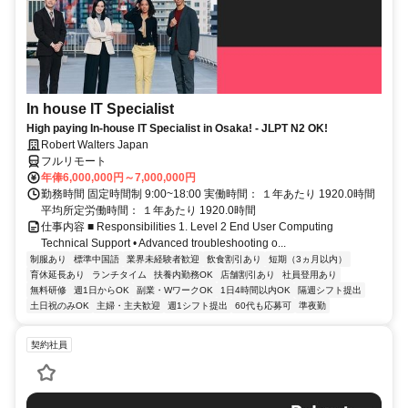
In house IT Specialist
High paying In-house IT Specialist in Osaka! - JLPT N2 OK!
Robert Walters Japan
フルリモート
年俸6,000,000円～7,000,000円
勤務時間 固定時間制 9:00~18:00 実働時間： １年あたり 1920.0時間
平均所定労働時間： １年あたり 1920.0時間
仕事内容 ■ Responsibilities 1. Level 2 End User Computing
Technical Support • Advanced troubleshooting o...
制服あり
標準中国語
業界未経験者歓迎
飲食割引あり
短期（3ヵ月以内）
育休延長あり
ランチタイム
扶養内勤務OK
店舗割引あり
社員登用あり
無料研修
週1日からOK
副業・WワークOK
1日4時間以内OK
隔週シフト提出
土日祝のみOK
主婦・主夫歓迎
週1シフト提出
60代も応募可
準夜勤
契約社員