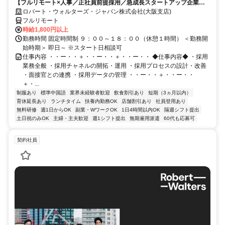
【フルリモート×人事／正社員前提採用／急成長スタートアップ企業／
英語】Robert Walters
ロバート・ウォルターズ・ジャパン株式会社(大阪支店)
フルリモート
時給1,800円以上
勤務時間 固定時間制 ９：００～１８：００（休憩１時間） ＜勤務開
始時期＞ 即日～ ※スタート日相談可
仕事内容 ・・ー・・＋・・ー・・＋・・ー・・ ◆仕事内容◆ ・採用
業務全般 ・採用チャネルの開拓・運用 ・採用プロセスの設計・改善
・面接官との連携 ・採用データの管理 ・・ー・・＋・・ー・・
＋・...
制服あり
標準中国語
業界未経験者歓迎
飲食割引あり
短期（3ヵ月以内）
育休延長あり
ランチタイム
扶養内勤務OK
店舗割引あり
社員登用あり
無料研修
週1日からOK
副業・WワークOK
1日4時間以内OK
隔週シフト提出
土日祝のみOK
主婦・主夫歓迎
週1シフト提出
無期雇用派遣
60代も応募可
契約社員