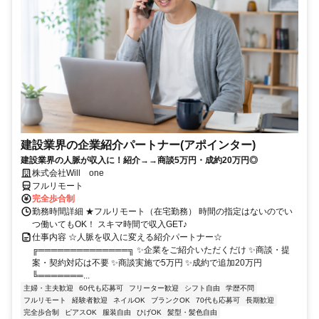
建設業界の企業紹介パートナー(アポインター)
建設業界の人脈が収入に！紹介→→商談5万円・成約20万円◎
株式会社Will one
フルリモート
完全歩合制
勤務時間詳細 ★フルリモート（在宅勤務） 時間の指定はないのでい
つ働いてもOK！ スキマ時間で収入GET♪
仕事内容 ☆人脈を収入に変える紹介パートナー☆
╔══════════════╗ ✨企業をご紹介いただくだけ ✨商談・提
案・契約対応は不要 ✨商談実施で5万円 ✨成約で追加20万円
╚═══════...
主婦・主夫歓迎
60代も応募可
フリーター歓迎
シフト自由
学歴不問
フルリモート
経験者歓迎
ネイルOK
ブランクOK
70代も応募可
長期歓迎
完全歩合制
ピアスOK
服装自由
ひげOK
髪型・髪色自由