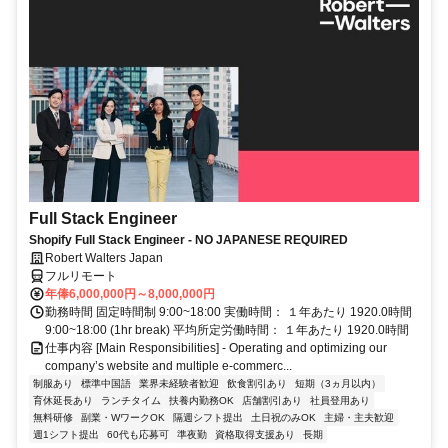
Full Stack Engineer
Shopify Full Stack Engineer - NO JAPANESE REQUIRED
Robert Walters Japan
フルリモート
年俸6,000,000円～8,000,000円
勤務時間 固定時間制 9:00~18:00 実働時間： １年あたり 1920.0時間
9:00~18:00 (1hr break) 平均所定労働時間： １年あたり 1920.0時間
仕事内容 [Main Responsibilities] - Operating and optimizing our
company’s website and multiple e-commerc...
制服あり
標準中国語
業界未経験者歓迎
飲食割引あり
短期（3ヵ月以内）
育休延長あり
ランチタイム
扶養内勤務OK
店舗割引あり
社員登用あり
無料研修
副業・WワークOK
隔週シフト提出
土日祝のみOK
主婦・主夫歓迎
週1シフト提出
60代も応募可
準夜勤
資格取得支援あり
長期