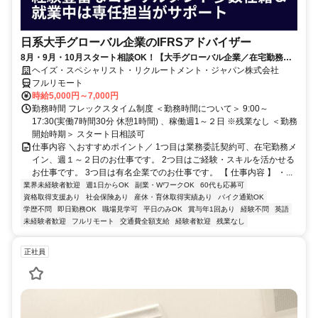
日系大手グローバル企業のIFRSアドバイザー
8月・9月・10月スタート相談OK！【大手グローバル企業／在宅勤務メ
イン／週1～2日勤務】IFRSアドバイザー
ヘイズ・スペシャリスト・リクルートメント・ジャパン株式会社
フルリモート
時給5,000円～7,000円
勤務時間 フレックスタイム制度 ＜勤務時間について＞ 9:00～
17:30(実働7時間30分 休憩1時間) 、稼働週1～２日 ※残業なし ＜勤務
開始時期＞ スタート日相談可
仕事内容 ＼おすすめポイント／ 1つ目は業務委託契約可、在宅勤務メ
イン、週１～２日のお仕事です。 2つ目はご経験・スキルを活かせる
お仕事です。 3つ目は有名企業でのお仕事です。 【 仕事内容 】 ・...
業界未経験者歓迎
週1日からOK
副業・WワークOK
60代も応募可
資格取得支援あり
社会保険あり
産休・育休取得実績あり
バイク通勤OK
学歴不問
即日勤務OK
職場見学可
平日のみOK
賞与年1回あり
経験不問
英語
未経験者歓迎
フルリモート
交通費全額支給
経験者歓迎
残業なし
正社員