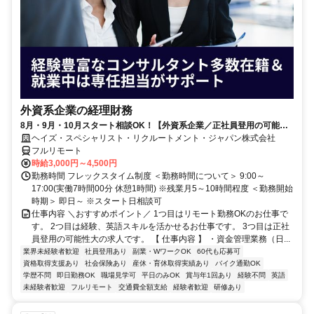
外資系企業の経理財務
8月・9月・10月スタート相談OK！【外資系企業／正社員登用の可能性
大／700万～800万／リモート勤務OK】経理財務
ヘイズ・スペシャリスト・リクルートメント・ジャパン株式会社
フルリモート
時給3,000円～4,500円
勤務時間 フレックスタイム制度 ＜勤務時間について＞ 9:00～
17:00(実働7時間00分 休憩1時間) ※残業月5～10時間程度 ＜勤務開始
時期＞ 即日～ ※スタート日相談可
仕事内容 ＼おすすめポイント／ 1つ目はリモート勤務OKのお仕事で
す。 2つ目は経験、英語スキルを活かせるお仕事です。 3つ目は正社
員登用の可能性大の求人です。 【 仕事内容 】 ・資金管理業務（日...
業界未経験者歓迎
社員登用あり
副業・WワークOK
60代も応募可
資格取得支援あり
社会保険あり
産休・育休取得実績あり
バイク通勤OK
学歴不問
即日勤務OK
職場見学可
平日のみOK
賞与年1回あり
経験不問
英語
未経験者歓迎
フルリモート
交通費全額支給
経験者歓迎
研修あり