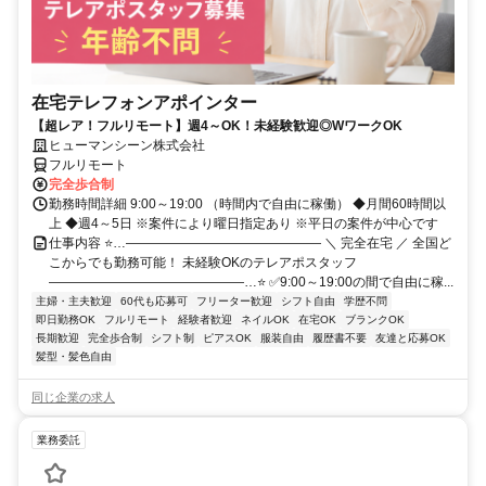
在宅テレフォンアポインター
【超レア！フルリモート】週4～OK！未経験歓迎◎WワークOK
ヒューマンシーン株式会社
フルリモート
完全歩合制
勤務時間詳細 9:00～19:00 （時間内で自由に稼働） ◆月間60時間以
上 ◆週4～5日 ※案件により曜日指定あり ※平日の案件が中心です
仕事内容 ⭐…――――――――――――――― ＼ 完全在宅 ／ 全国ど
こからでも勤務可能！ 未経験OKのテレアポスタッフ
―――――――――――――――…⭐ ✅9:00～19:00の間で自由に稼...
主婦・主夫歓迎
60代も応募可
フリーター歓迎
シフト自由
学歴不問
即日勤務OK
フルリモート
経験者歓迎
ネイルOK
在宅OK
ブランクOK
長期歓迎
完全歩合制
シフト制
ピアスOK
服装自由
履歴書不要
友達と応募OK
髪型・髪色自由
同じ企業の求人
業務委託