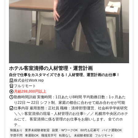
ホテル客室清掃の人材管理・運営計画
自分で仕事をカスタマイズできる！人材管理、運営計画のお仕事！
株式会社Work rep
フルリモート
月給298,000円以上
勤務時間詳細 実働時間：1日あたり8時間 平均勤務日数：1ヶ月あた
り22日 〜 22日 シフト制、家庭の都合に合わせて組み合わせが可能
仕事内容 雇用形態：正社員 職種：清掃管理/運営、社会科学学術研究
＼＼✨客室清掃の現場・人材管理のお仕事✨／／ 札幌市中央区のホテ
ルにて、 客室清掃に係る管理のお仕事をお願いします。 全てのホ
テ...
制服あり
業界未経験者歓迎
副業・WワークOK
60代も応募可
バイク通勤OK
学歴不問
車通勤OK
職場見学可
転勤なし
未経験者歓迎
フルリモート