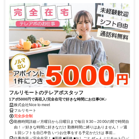
フルリモートのテレアポスタッフ
1アポ5000円で高収入!完全在宅で好きな時間にお仕事OK♪
株式会社Nice to meet
フルリモート
完全歩合制
勤務時間詳細 ✅月曜日から日曜日まで毎日 9:30～20:00の間で時間自
由！ ✅好きな時間に好きなだけ 勤務時間に縛りはありません！ ✅週
１回シフトを自己申告 いつお仕事をする予定かだけは 事前...
仕事内容 ✅完全在宅！ ■面接 ■研修 ■おしごと ぜ～んぶリモート◎ ✅