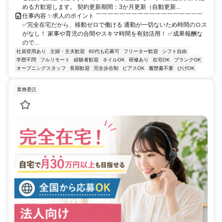
める方歓迎します。 契約更新期間：3か月更新（自動更新...
仕事内容 ✨求人のポイント ￣￣￣￣￣￣￣￣￣￣￣￣￣￣￣￣￣￣
✅完全在宅だから、移動ゼロで働ける 通勤が一切ないため時間のロス
がなし！ 家事や育児の合間やスキマ時間を有効活用！ ✅成果報酬な
ので...
社員登用あり
主婦・主夫歓迎
60代も応募可
フリーター歓迎
シフト自由
学歴不問
フルリモート
経験者歓迎
ネイルOK
研修あり
在宅OK
ブランクOK
オープニングスタッフ
長期歓迎
完全歩合制
ピアスOK
履歴書不要
ひげOK
業務委託