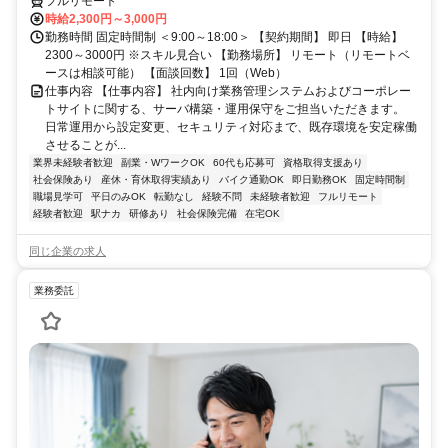
フルリモート
時給2,300円～3,000円
勤務時間 固定時間制 ＜9:00～18:00＞ 【契約期間】 即日 【時給】
2300～3000円 ※スキル見合い 【勤務場所】 リモート（リモートベ
ースは相談可能） 【面談回数】 1回（Web）
仕事内容 【仕事内容】 社内向け業務管理システムおよびコーポレー
トサイトに関する、サーバ構築・運用保守をご担当いただきます。
日常運用から設定変更、セキュリティ対応まで、既存環境を安定稼働
させることが...
業界未経験者歓迎
副業・WワークOK
60代も応募可
資格取得支援あり
社会保険あり
産休・育休取得実績あり
バイク通勤OK
即日勤務OK
固定時間制
職場見学可
平日のみOK
転勤なし
経験不問
未経験者歓迎
フルリモート
経験者歓迎
駅ナカ
研修あり
社会保険完備
在宅OK
同じ企業の求人
業務委託