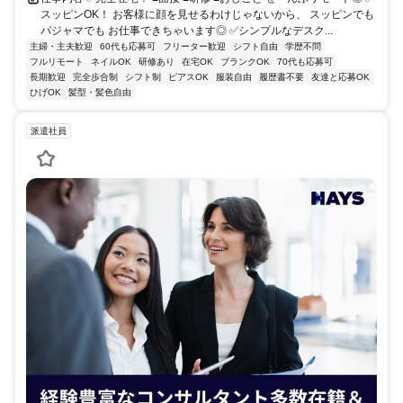
スッピンOK！ お客様に顔を見せるわけじゃないから、 スッピンでも
パジャマでも お仕事できちゃいます◎ ✅シンプルなデスク...
主婦・主夫歓迎
60代も応募可
フリーター歓迎
シフト自由
学歴不問
フルリモート
ネイルOK
研修あり
在宅OK
ブランクOK
70代も応募可
長期歓迎
完全歩合制
シフト制
ピアスOK
服装自由
履歴書不要
友達と応募OK
ひげOK
髪型・髪色自由
派遣社員