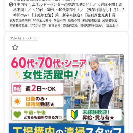
仕事内容 ＼エネルギーセンターの空調管理など！／ ＼経験不問！資
格不問！／ ＼20代・30代・40代活躍中！／ 【残業ほぼなし】月1～2
時間のみ♪ 【未経験歓迎】第二新卒も歓迎⭐ 【福利厚生充実】長...
変形労働時間制
60代も応募可
学歴不問
経験不問
未経験者歓迎
経験者歓迎
有資格者歓迎
ブランクOK
育休あり
交通費支給
資格取得手当あり
送迎あり
アルバイト・パート