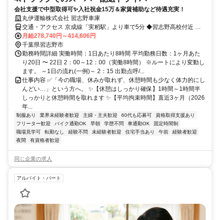
会社支援で中型取得可✨入社祝金15万＆家賃補助など待遇充実！
丸伊運輸株式会社 習志野車庫
交通・アクセス 京成線「実籾駅」より車で5分 ◆習志野高校付近 ◆
車・バイク通勤OK
月給278,740円～414,606円
千葉県習志野市
勤務時間詳細 実働時間：1日あたり8時間 平均勤務日数：1ヶ月あた
り20日 〜 22日 2：00～12：00（実働8時間） ※ルートにより変動し
ます。 ～1日の流れ(一例)～ 2：15 出勤点呼/...
仕事内容 ✅「今の職場、休みが取れず、休憩時間も少なく体力的にし
んどい…」という方へ。 ✨【休憩はしっかり確保】1時間～1時間半
しっかりと休憩時間を取れます ✨【平均拘束時間】直近3ヶ月（2026
年...
制服あり
業界未経験者歓迎
主婦・主夫歓迎
60代も応募可
資格取得支援あり
フリーター歓迎
バイク通勤OK
早朝
学歴不問
車通勤OK
固定時間制
職場見学可
転勤なし
経験不問
未経験者歓迎
住宅手当あり
午前
経験者歓迎
夜間
有資格者歓迎
同じ企業の求人
アルバイト・パート