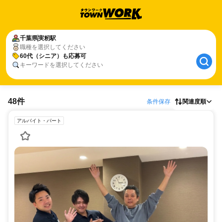
千葉県
実籾駅
職種を選択してください
60代（シニア）も応募可
キーワードを選択してください
48件
条件保存
関連度順
アルバイト・パート