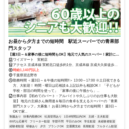
お昼から夕方までの短時間 駅近スーパーでの青果部
門スタッフ
【週3日～＆家事の後に短時間もOK】地元で人気のスーパー！家計にう
れしい従業員割引あり
ワイズマート 実籾店
アクセス 京成本線 実籾北口徒歩約1分、京成本線 京成大久保徒歩約
26分、京成本線 八千代台西口徒歩約35分 京成本線「実籾駅」北口(ロ
時給1,140円以上
ータリーのある側)より徒歩1分
千葉県習志野市
勤務時間 ＜週3日～＆午後の短時間!!＞ 13:00～17:00 ※土日祝できる
方、大歓迎！ 時間・曜日は応相談＆上記以外も相談OK！ 「子どもが
学校・部活の時間を使って」 「家事の後に午後から」...
仕事内容 【初めてのパート・アルバイトや久しぶりのお仕事も大歓
迎】 地元の主婦さん御用達＆毎日の食卓を支えるスーパーの「青果
部門スタッフ」大募集！ お昼13時から夕方までの短時間！ 週3日～
OKで家...
制服あり
扶養内勤務OK
社員登用あり
1日4時間以内OK
主婦・主夫歓迎
60代も応募可
フリーター歓迎
学歴不問
平日のみOK
学生歓迎
未経験者歓迎
経験者歓迎
研修あり
夕方
ブランクOK
交通費支給
長期歓迎
フルタイム歓迎