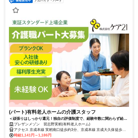
アルバイト・パート
(パート)有料老人ホームの介護スタッフ
＜頑張りはしっかり還元！独自の評価制度で、経験年数に関わらず給与
UPが可能◎＞人に寄り添う仕事を、安定の介護業界で。和やかな雰囲気
プレザンメゾン 習志野実籾(有料老人ホーム)
の有料老人ホーム勤務。
アクセス 京成本線 実籾南口徒歩約3分、京成本線 京成大久保徒歩約
28分、京成本線 八千代台西口徒歩約38分 京成本線「実籾」駅から徒
時給1,141円～1,186円