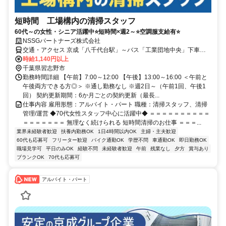
短時間 工場構内の清掃スタッフ
60代～の女性・シニア活躍中⭐短時間×週2～⭐空調服支給有⭐
NSSGパートナーズ株式会社
交通・アクセス 京成「八千代台駅」～バス「工業団地中央」下車す
ぐ／車・バイク通勤OK
時給1,140円以上
千葉県習志野市
勤務時間詳細 【午前】7:00～12:00 【午後】13:00～16:00 ＜午前と
午後両方できる方◎＞ ※通し勤務なし ※週2日～（午前1回、午後1
回） 契約更新期間：6か月ごとの契約更新（最長...
仕事内容 雇用形態：アルバイト・パート 職種：清掃スタッフ、清掃
管理/運営 ◆70代女性スタッフ中心に活躍中◆ ＝＝＝＝＝＝＝＝＝＝
＝＝＝＝＝＝＝ 無理なく続けられる 短時間清掃のお仕事 ＝＝＝...
業界未経験者歓迎
扶養内勤務OK
1日4時間以内OK
主婦・主夫歓迎
60代も応募可
フリーター歓迎
バイク通勤OK
学歴不問
車通勤OK
即日勤務OK
職場見学可
平日のみOK
経験不問
未経験者歓迎
午前
残業なし
夕方
賞与あり
ブランクOK
70代も応募可
アルバイト・パート