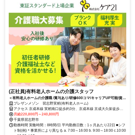
(正社員)有料老人ホームの介護スタッフ
＜有料老人ホームの介護職 /賞与あり/研修600コマ/キャリアUP可能/資格
取得支援あり＞残業月5.7時間以内/記録システムの導入で業務負担を軽
プレザンメゾン 習志野実籾(有料老人ホーム)
減！介護業務に専念できる環境★キャリアUPもマイペースに働きたいも
アクセス 京成本線 実籾南口徒歩約3分、京成本線 京成大久保徒歩約
叶う
28分、京成本線 八千代台西口徒歩約38分 京成本線「実籾」駅から徒
月給220,800円～240,800円
歩約4分
千葉県習志野市
勤務時間 実働時間：8時間/日 平均勤務日数：1ヶ月あたり22日 ■シフ
ト制(例)＊事業所により異なる a. 7:00～16:00 b. 9:00～18:00 c.10:00