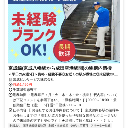
京成線(京成八幡駅から成田空港駅間)の駅構内清掃
＜平日のみ週5日＞資格・経験不要◎お近くの駅が職場に◎未経験OK！
40代50代60代も活躍中！
京成ビルサービス株式会社
時給1,450円
千葉県習志野市
勤務時間 ・勤務曜日：月・火・水・木・金・祝※ 注釈内容について
は下記コメントを参照下さい。 ・勤務時間： [1] 09:00～18:00 ・最
低勤務日数（週）：5日 週5日勤務 9:00～18...
仕事内容 【 お任せするお仕事内容について 】 京成線内各駅の清掃を
お任せします◎ ＊難しい道具を使ったり複雑な業務などは 一切ない
ので未経験の方でも安心です！ ★清掃して頂く駅は・・・？ 大...
制服あり
業界未経験者歓迎
主婦・主夫歓迎
60代も応募可
フリーター歓迎