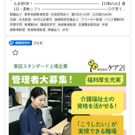
も全部OK！ ―――――――――――――――――― 【日勤のみ】週
1日～柔軟シフト ―――――――――――――――――― ◎子育て...
制服あり
業界未経験者歓迎
社員登用あり
週1日からOK
土日祝のみOK
主婦・主夫歓迎
60代も応募可
資格取得支援あり
フリーター歓迎
バイク通勤OK
学歴不問
車通勤OK
職場見学可
未経験者歓迎
交通費全額支給
午前
経験者歓迎
有資格者歓迎
研修あり
夕方
正社員