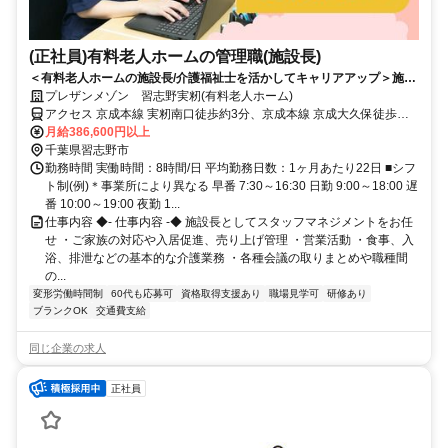
(正社員)有料老人ホームの管理職(施設長)
＜有料老人ホームの施設長/介護福祉士を活かしてキャリアアップ＞施設
長として勤務されたい方/人を大事にする会社
プレザンメゾン 習志野実籾(有料老人ホーム)
アクセス 京成本線 実籾南口徒歩約3分、京成本線 京成大久保徒歩約
28分、京成本線 八千代台西口徒歩約38分 京成本線「実籾」駅から徒
月給386,600円以上
歩約4分
千葉県習志野市
勤務時間 実働時間：8時間/日 平均勤務日数：1ヶ月あたり22日 ■シフ
ト制(例)＊事業所により異なる 早番 7:30～16:30 日勤 9:00～18:00 遅
番 10:00～19:00 夜勤 1...
仕事内容 ◆- 仕事内容 -◆ 施設長としてスタッフマネジメントをお任
せ ・ご家族の対応や入居促進、売り上げ管理 ・営業活動 ・食事、入
浴、排泄などの基本的な介護業務 ・各種会議の取りまとめや職種間
の...
変形労働時間制
60代も応募可
資格取得支援あり
職場見学可
研修あり
ブランクOK
交通費支給
同じ企業の求人
正社員