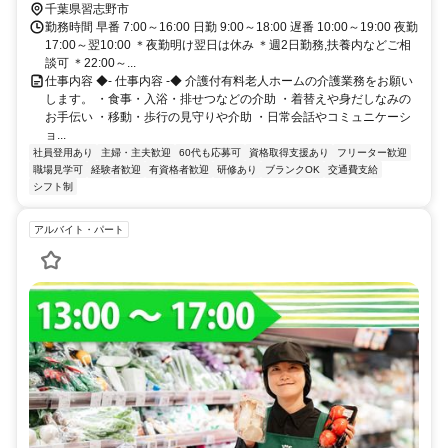
歩約4分
千葉県習志野市
勤務時間 早番 7:00～16:00 日勤 9:00～18:00 遅番 10:00～19:00 夜勤
17:00～翌10:00 ＊夜勤明け翌日は休み ＊週2日勤務,扶養内などご相
談可 ＊22:00～...
仕事内容 ◆- 仕事内容 -◆ 介護付有料老人ホームの介護業務をお願い
します。 ・食事・入浴・排せつなどの介助 ・着替えや身だしなみの
お手伝い ・移動・歩行の見守りや介助 ・日常会話やコミュニケーシ
ョ...
社員登用あり
主婦・主夫歓迎
60代も応募可
資格取得支援あり
フリーター歓迎
職場見学可
経験者歓迎
有資格者歓迎
研修あり
ブランクOK
交通費支給
シフト制
アルバイト・パート