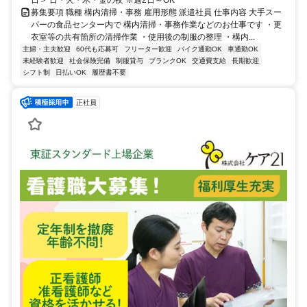
日＞ 日・火・木・金の夜 ※週2日～OK
募集要項 職種 構内清掃・事務 雇用形態 派遣社員 仕事内容 大手スー
パーの食品センター内で 構内清掃・事務作業などのお仕事です ・更
衣室等の共有箇所の清掃作業 ・使用後の制服の整理 ・構内...
主婦・主夫歓迎
60代も応募可
フリーター歓迎
バイク通勤OK
車通勤OK
未経験者歓迎
社会保険完備
制服貸与
ブランクOK
交通費支給
長期歓迎
シフト制
日払いOK
履歴書不要
正社員