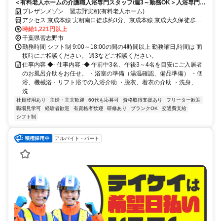
＜有料老人ホームの介護職入浴専門スタッフ/週3～勤務OK＞入浴専門な
ので集中して業務ができる。初任者研修以上～応募可能です！
プレザンメゾン 習志野実籾(有料老人ホーム)
アクセス 京成本線 実籾南口徒歩約3分、京成本線 京成大久保徒歩約
28分、京成本線 八千代台西口徒歩約38分 京成本線「実籾」駅から徒
時給1,221円以上
歩約4分
千葉県習志野市
勤務時間 シフト制 9:00～18:00の間の4時間以上 勤務曜日,時間は 面
接時にご相談ください。 週3などご相談ください。
仕事内容 ◆- 仕事内容 -◆ 午前中3名、午後3～4名を目安にご入居者
のお風呂介助をお任せ。 ・浴室の準備（湯温確認、備品準備） ・個
浴、機械浴・リフト浴での入浴介助 ・脱衣、着衣の介助 ・洗身、
洗...
社員登用あり
主婦・主夫歓迎
60代も応募可
資格取得支援あり
フリーター歓迎
職場見学可
経験者歓迎
有資格者歓迎
研修あり
ブランクOK
交通費支給
シフト制
アルバイト・パート