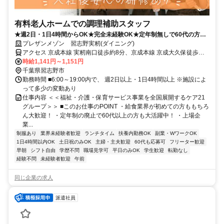
有料老人ホームでの調理補助スタッフ
★週2日・1日4時間からOK★完全未経験OK★定年制無しで60代の方も
活躍中★上場企業で安定★
プレザンメゾン 習志野実籾(ダイニング)
アクセス 京成本線 実籾南口徒歩約8分、京成本線 京成大久保徒歩約
28分、ＪＲ総武本線 幕張北口徒歩約34分
時給1,141円～1,151円
千葉県習志野市
勤務時間 ■6:00～19:00内で、 週2日以上・1日4時間以上 ※施設によ
って多少の変動あり
仕事内容 ＜＜福祉・介護・保育サービス事業を全国展開するケア21
グループ＞＞ ■このお仕事のPOINT ・給食業界が初めての方ももちろ
ん大歓迎！ ・定年制の廃止で60代以上の方も大活躍中！ ・上場企
業...
制服あり
業界未経験者歓迎
ランチタイム
扶養内勤務OK
副業・WワークOK
1日4時間以内OK
土日祝のみOK
主婦・主夫歓迎
60代も応募可
フリーター歓迎
早朝
シフト自由
学歴不問
職場見学可
平日のみOK
学生歓迎
転勤なし
経験不問
未経験者歓迎
午前
同じ企業の求人
派遣社員