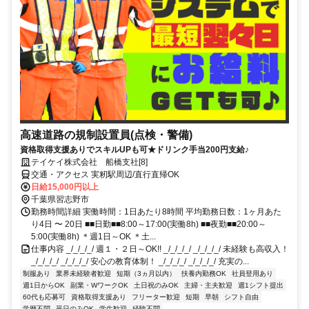
高速道路の規制設置員(点検・警備)
資格取得支援ありでスキルUPも可★ドリンク手当200円支給♪
テイケイ株式会社 船橋支社[8]
交通・アクセス 実籾駅周辺/直行直帰OK
日給15,000円以上
千葉県習志野市
勤務時間詳細 実働時間：1日あたり8時間 平均勤務日数：1ヶ月あた
り4日 〜 20日 ■■日勤■■8:00～17:00(実働8h) ■■夜勤■■20:00～
5:00(実働8h) ＊週1日～OK ＊土...
仕事内容 _/_/_/_/ 週１・２日～OK!! _/_/_/_/ _/_/_/_/ 未経験も高収入！
_/_/_/_/ _/_/_/_/ 安心の教育体制！ _/_/_/_/ _/_/_/_/ 充実の...
制服あり
業界未経験者歓迎
短期（3ヵ月以内）
扶養内勤務OK
社員登用あり
週1日からOK
副業・WワークOK
土日祝のみOK
主婦・主夫歓迎
週1シフト提出
60代も応募可
資格取得支援あり
フリーター歓迎
短期
早朝
シフト自由
学歴不問
平日のみOK
学生歓迎
経験不問