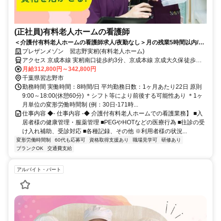
(正社員)有料老人ホームの看護師
＜介護付有料老人ホームの看護師求人/夜勤なし＞月の残業5時間以内/働
きやすい環境で長く働ける◎ケア21の高齢者施設で看護職としてスキル
プレザンメゾン 習志野実籾(有料老人ホーム)
を活かしませんか？
アクセス 京成本線 実籾南口徒歩約3分、京成本線 京成大久保徒歩約
28分、京成本線 八千代台西口徒歩約38分 京成本線「実籾」駅から徒
月給312,800円～342,800円
歩約4分
千葉県習志野市
勤務時間 実働時間：8時間/日 平均勤務日数：1ヶ月あたり22日 原則
9:00～18:00(休憩60分) ＊シフト等により前後する可能性あり ＊1ヶ
月単位の変形労働時間制 (例：30日-171時...
仕事内容 ◆- 仕事内容 -◆ 介護付有料老人ホームでの看護業務】 ■入
居者様の健康管理・服薬管理 ■PEGやHOTなどの医療行為 ■往診の受
け入れ補助、受診対応 ■各種記録、その他 ※利用者様の状況...
変形労働時間制
60代も応募可
資格取得支援あり
職場見学可
研修あり
ブランクOK
交通費支給
アルバイト・パート