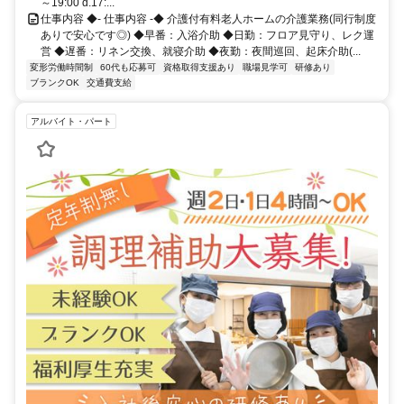
～19:00 d.17:...
仕事内容 ◆- 仕事内容 -◆ 介護付有料老人ホームの介護業務(同行制度
ありで安心です◎) ◆早番：入浴介助 ◆日勤：フロア見守り、レク運
営 ◆遅番：リネン交換、就寝介助 ◆夜勤：夜間巡回、起床介助(...
変形労働時間制
60代も応募可
資格取得支援あり
職場見学可
研修あり
ブランクOK
交通費支給
アルバイト・パート