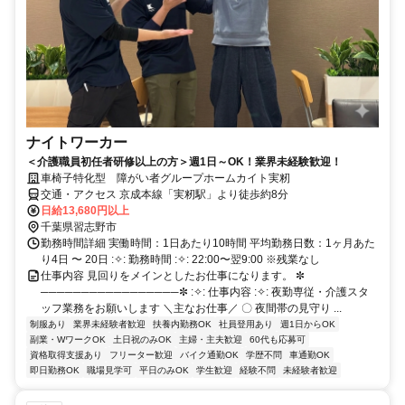
ナイトワーカー
＜介護職員初任者研修以上の方＞週1日～OK！業界未経験歓迎！
車椅子特化型 障がい者グループホームカイト実籾
交通・アクセス 京成本線「実籾駅」より徒歩約8分
日給13,680円以上
千葉県習志野市
勤務時間詳細 実働時間：1日あたり10時間 平均勤務日数：1ヶ月あた
り4日 〜 20日 :✧: 勤務時間 :✧: 22:00〜翌9:00 ※残業なし
仕事内容 見回りをメインとしたお仕事になります。 ✼
─────────────────✼ :✧: 仕事内容 :✧: 夜勤専従・介護スタ
ッフ業務をお願いします ＼主なお仕事／ 〇 夜間帯の見守り ...
制服あり
業界未経験者歓迎
扶養内勤務OK
社員登用あり
週1日からOK
副業・WワークOK
土日祝のみOK
主婦・主夫歓迎
60代も応募可
資格取得支援あり
フリーター歓迎
バイク通勤OK
学歴不問
車通勤OK
即日勤務OK
職場見学可
平日のみOK
学生歓迎
経験不問
未経験者歓迎