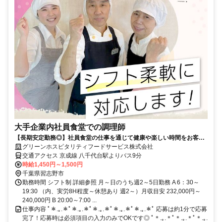
大手企業内社員食堂での調理師
【長期安定勤務◎】社員食堂の仕事を通じて健康や楽しい時間をお客様
にお届けしませんか？
グリーンホスピタリティフードサービス株式会社
交通アクセス 京成線 八千代台駅よりバス9分
時給1,450円～1,500円
千葉県習志野市
勤務時間 シフト制 詳細参照 月～日のうち週2～5日勤務 A 6：30～
19:30 （内、実労8H程度～休憩あり 週2～）月収目安 232,000円～
240,000円 B 20:00～7:00 ...
仕事内容 ﾟ＊.｡.＊ﾟ＊.｡.＊ﾟ＊.｡.＊ﾟ＊.｡.＊ﾟ＊.｡.＊ﾟ 応募は約1分で応募
完了！応募時は必須項目の入力のみでOKです◎ ﾟ＊.｡.＊ﾟ＊.｡.＊ﾟ＊.｡.