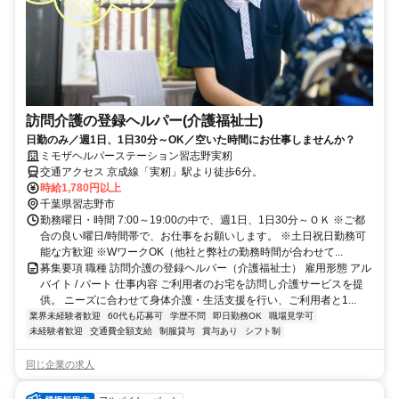
訪問介護の登録ヘルパー(介護福祉士)
日勤のみ／週1日、1日30分～OK／空いた時間にお仕事しませんか？
ミモザヘルパーステーション習志野実籾
交通アクセス 京成線「実籾」駅より徒歩6分。
時給1,780円以上
千葉県習志野市
勤務曜日・時間 7:00～19:00の中で、週1日、1日30分～ＯＫ ※ご都
合の良い曜日/時間帯で、お仕事をお願いします。 ※土日祝日勤務可
能な方歓迎 ※WワークOK（他社と弊社の勤務時間が合わせて...
募集要項 職種 訪問介護の登録ヘルパー（介護福祉士） 雇用形態 アル
バイト / パート 仕事内容 ご利用者のお宅を訪問し介護サービスを提
供。 ニーズに合わせて身体介護・生活支援を行い、ご利用者と1...
業界未経験者歓迎
60代も応募可
学歴不問
即日勤務OK
職場見学可
未経験者歓迎
交通費全額支給
制服貸与
賞与あり
シフト制
同じ企業の求人