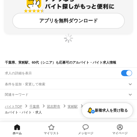
アプリを無料ダウンロード
千葉県、実籾駅、60代（シニア）も応募可のアルバイト・バイト求人情報
求人の詳細を表示
条件を追加・変更して検索
市区町村を追加・変更
関連キーワード
完全在宅ワーク 全国
シール貼り 在宅
現在地周辺
ガチャガチャ
犬カフェ
千葉県
駅を追加・変更
バイトTOP
千葉県
習志野市
実籾駅
60代（シニア）も応募可のア
千葉県
すべて
新着求人を受け取る
ルバイト・バイト・求人
千葉市
すべて
職種を追加・変更
JR武蔵野線
中央区
花見川区
稲毛区
若葉区
緑区
美浜区
南流山駅
新松戸駅
新八柱駅
東松戸駅
市川大野駅
船橋法典駅
西船橋駅
飲食・フードサービス
銚子市
市川市
船橋市
館山市
木更津市
松戸市
野田市
茂原市
成田市
佐倉市
東金市
特徴を追加・変更
飲食・フードサービス
すべて
ヘルプ・お問い合わせ
サイトマップ
利用規約・プライバシーポリシー
JR中央・総武線
旭市
習志野市
柏市
勝浦市
市原市
流山市
八千代市
我孫子市
鴨川市
鎌ケ谷市
ホールスタッフ
キッチンスタッフ
皿洗い・洗い場
精肉・鮮魚加工
給食調理
人気
ホーム
マイリスト
メッセージ
マイページ
[企業]求人広告の掲載相談
市川駅
本八幡駅
下総中山駅
西船橋駅
船橋駅
東船橋駅
津田沼駅
幕張本郷駅
幕張駅
君津市
富津市
浦安市
四街道市
袖ケ浦市
八街市
印西市
白井市
富里市
南房総市
雇用形態を追加・変更