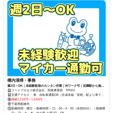
構内清掃・事務
週2日～OK｜未経験歓迎のカンタン作業｜Wワーク可｜近隣駅から無料
送迎バスあり｜マイカー通勤可
フードプロセス株式会社 関東事業部 FP003
交通アクセス ・車、自転車通勤OK（京成本線「実籾」駅より車で11
分） ・JR「津田沼」駅・京成本線「京成津田沼」駅から無料送迎バ
時給1,150円～1,438円
スあり （出張所発～津田沼・京成津田沼着もあります） ★送迎バス
千葉県船橋市
勤務時間・曜日 ＜勤務時間＞ 21：00～4：00（休憩60分） ＜勤務曜
の詳細はURLをご確認ください。 → https://x.gd/HRFxa