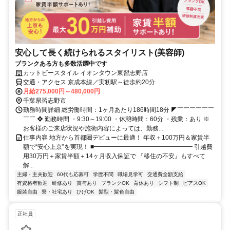
安心して長く続けられるスタイリスト(美容師)
ブランクある方も多数活躍中です
カットビースタイル イオンタウン東習志野店
交通・アクセス 京成本線／実籾駅～徒歩約20分
月給275,000円～480,000円
千葉県習志野市
勤務時間詳細 総労働時間：1ヶ月あたり186時間18分 ◤￣￣￣￣￣￣
￣￣ ❖ 勤務時間 ・9:30～19:00 ・休憩時間：60分 ・残業：あり ※
お客様のご来店状況や施術内容によっては、勤務...
仕事内容 地方から首都圏デビューに最適！ 年収＋100万円＆家賃半
額で“安心上京”を実現！ ■━━━━━━━━━━━━━━━━ 引越費
用30万円＋家賃半額＋14ヶ月収入保証で 『移住の不安』もすべて
解...
主婦・主夫歓迎
60代も応募可
学歴不問
職場見学可
交通費全額支給
有資格者歓迎
研修あり
賞与あり
ブランクOK
育休あり
シフト制
ピアスOK
服装自由
寮・社宅あり
ひげOK
髪型・髪色自由
正社員