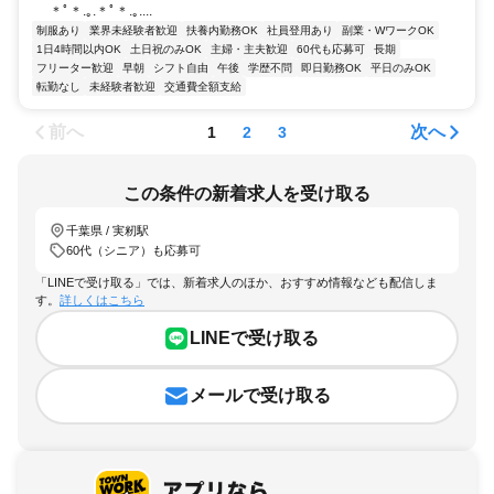
＊ﾟ＊.｡.＊ﾟ＊.｡....
制服あり
業界未経験者歓迎
扶養内勤務OK
社員登用あり
副業・WワークOK
1日4時間以内OK
土日祝のみOK
主婦・主夫歓迎
60代も応募可
長期
フリーター歓迎
早朝
シフト自由
午後
学歴不問
即日勤務OK
平日のみOK
転勤なし
未経験者歓迎
交通費全額支給
前へ
次へ
1
2
3
この条件の新着求人を受け取る
千葉県 / 実籾駅
60代（シニア）も応募可
「LINEで受け取る」では、新着求人のほか、おすすめ情報なども配信しま
す。
詳しくはこちら
LINEで受け取る
メールで受け取る