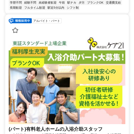
学歴不問
経験不問
未経験者歓迎
午前
駅ナカ
夕方
ブランクOK
交通費支給
長期歓迎
フルタイム歓迎
駅近5分以内
シフト制
アルバイト・パート
(パート)有料老人ホームの入浴介助スタッフ