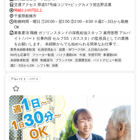
交通アクセス 県道57号線コジマ×ビッグカメラ習志野店裏
時給1,140円以上
千葉県船橋市
勤務時間・曜日 ①20:00～翌2:00 ②2:00～8:00 ※週2～3日から勤務
OK
募集要項 職種 ガソリンスタンドの深夜給油スタッフ 雇用形態 アルバ
イト / パート 仕事内容 セルフSS（ガススタ）の監視員としての業務
をお願いします。 未経験からでも始められる簡単なお仕事で...
業界未経験者歓迎
社員登用あり
副業・WワークOK
土日祝のみOK
60代も応募可
フリーター歓迎
バイク通勤OK
午後
学歴不問
車通勤OK
未経験者歓迎
夜間
制服貸与
ブランクOK
交通費支給
バイトデビュー歓迎
週2・3日からOK
シフト制
深夜
アルバイト・パート