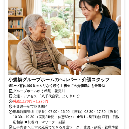
小規模グループホームのヘルパー・介護スタッフ
週1〜×有休100％＝ムリなく続く！初めての介護職にも最適◎
グループホームゆう希苑 花見川
交通・アクセス 「八千代台駅」より車10分
時給1,170円～1,270円
千葉県千葉市花見川区
勤務時間詳細 【早番】07:00～16:00 【日勤】08:30～17:30 【遅番】
10:30～19:30 （実働8時間・休憩60分） ◆週1～5日勤務 曜日・日数
応相談 ◆扶養内・Wワーク・副業...
仕事内容 ＼日常の延長でできる介護ワーク／ 家庭・副業・就職準備