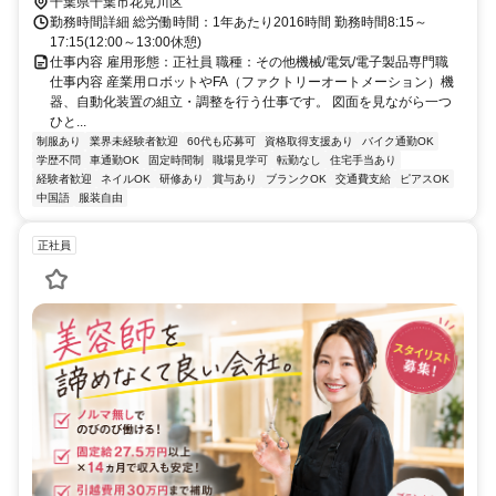
千葉県千葉市花見川区
勤務時間詳細 総労働時間：1年あたり2016時間 勤務時間8:15～
17:15(12:00～13:00休憩)
仕事内容 雇用形態：正社員 職種：その他機械/電気/電子製品専門職
仕事内容 産業用ロボットやFA（ファクトリーオートメーション）機
器、自動化装置の組立・調整を行う仕事です。 図面を見ながら一つ
ひと...
制服あり
業界未経験者歓迎
60代も応募可
資格取得支援あり
バイク通勤OK
学歴不問
車通勤OK
固定時間制
職場見学可
転勤なし
住宅手当あり
経験者歓迎
ネイルOK
研修あり
賞与あり
ブランクOK
交通費支給
ピアスOK
中国語
服装自由
正社員