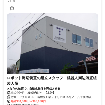
正社員
ロボット周辺装置の組立スタッフ 机器人周边装置组
装人员
あなたの技術で、自動化設備を完成させる
株式会社竹中機械製作所 【本社】
交通・アクセス JR「新検見川駅」よりバス15分／「八千代台駅」
「新検見川駅」より車14分
月給300,000円～380,000円