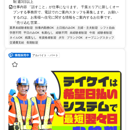
制 週3日以上
仕事内容 「話すこと」が仕事になります。 千葉エリアに新しくオー
プンする事務所で、電話でのご案内スタッフを募集します。 お願い
するのは、お客様へ住宅に関する情報をご案内するお仕事です。
「売り込む営業...
業界未経験者歓迎
扶養内勤務OK
土日祝のみOK
主婦・主夫歓迎
シフト自由
学歴不問
平日のみOK
転勤なし
経験不問
未経験者歓迎
午前
経験者歓迎
ネイルOK
残業なし
有資格者歓迎
夕方
ブランクOK
オープニングスタッフ
交通費支給
長期歓迎
アルバイト・パート