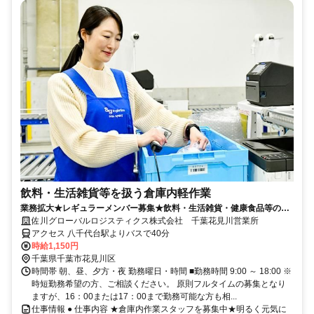
飲料・生活雑貨等を扱う倉庫内軽作業
業務拡大★レギュラーメンバー募集★飲料・生活雑貨・健康食品等の入
出荷のお仕事★週2日～OK◎
佐川グローバルロジスティクス株式会社 千葉花見川営業所
アクセス 八千代台駅よりバスで40分
時給1,150円
千葉県千葉市花見川区
時間帯 朝、昼、夕方・夜 勤務曜日・時間 ■勤務時間 9:00 ～ 18:00 ※
時短勤務希望の方、ご相談ください。 原則フルタイムの募集となり
ますが、16：00または17：00まで勤務可能な方も相...
仕事情報 ● 仕事内容 ★倉庫内作業スタッフを募集中★明るく元気に