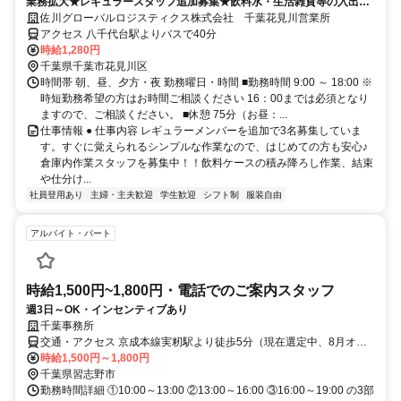
業務拡大★レギュラースタッフ追加募集★飲料水・生活雑貨等の入出荷
のお仕事★週2日～OK◎
佐川グローバルロジスティクス株式会社 千葉花見川営業所
アクセス 八千代台駅よりバスで40分
時給1,280円
千葉県千葉市花見川区
時間帯 朝、昼、夕方・夜 勤務曜日・時間 ■勤務時間 9:00 ～ 18:00 ※
時短勤務希望の方はお時間ご相談ください 16：00までは必須となり
ますので、ご相談ください。 ■休憩 75分（お昼：...
仕事情報 ● 仕事内容 レギュラーメンバーを追加で3名募集していま
す。すぐに覚えられるシンプルな作業なので、はじめての方も安心♪
倉庫内作業スタッフを募集中！！飲料ケースの積み降ろし作業、結束
や仕分け...
社員登用あり
主婦・主夫歓迎
学生歓迎
シフト制
服装自由
アルバイト・パート
時給1,500円~1,800円・電話でのご案内スタッフ
週3日～OK・インセンティブあり
千葉事務所
交通・アクセス 京成本線実籾駅より徒歩5分（現在選定中、8月オー
プン予定）
時給1,500円～1,800円
千葉県習志野市
勤務時間詳細 ①10:00～13:00 ②13:00～16:00 ③16:00～19:00 の3部