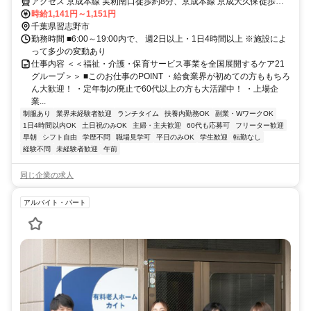
アクセス 京成本線 実籾南口徒歩約8分、京成本線 京成大久保徒歩約
28分、ＪＲ総武本線 幕張北口徒歩約34分
時給1,141円～1,151円
千葉県習志野市
勤務時間 ■6:00～19:00内で、 週2日以上・1日4時間以上 ※施設によ
って多少の変動あり
仕事内容 ＜＜福祉・介護・保育サービス事業を全国展開するケア21
グループ＞＞ ■このお仕事のPOINT ・給食業界が初めての方ももちろ
ん大歓迎！ ・定年制の廃止で60代以上の方も大活躍中！ ・上場企
業...
制服あり
業界未経験者歓迎
ランチタイム
扶養内勤務OK
副業・WワークOK
1日4時間以内OK
土日祝のみOK
主婦・主夫歓迎
60代も応募可
フリーター歓迎
早朝
シフト自由
学歴不問
職場見学可
平日のみOK
学生歓迎
転勤なし
経験不問
未経験者歓迎
午前
同じ企業の求人
アルバイト・パート