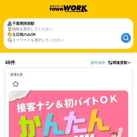
千葉県
実籾駅
職種を選択してください
土日祝のみOK
キーワードを選択してください
48件
条件保存
関連度順
派遣社員