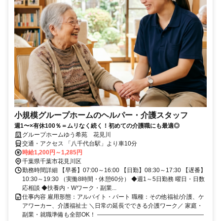
小規模グループホームのヘルパー・介護スタッフ
週1〜×有休100％＝ムリなく続く！初めての介護職にも最適◎
グループホームゆう希苑 花見川
交通・アクセス 「八千代台駅」より車10分
時給1,200円～1,285円
千葉県千葉市花見川区
勤務時間詳細 【早番】07:00～16:00 【日勤】08:30～17:30 【遅番】
10:30～19:30 （実働8時間・休憩60分） ◆週1～5日勤務 曜日・日数
応相談 ◆扶養内・Wワーク・副業...
仕事内容 雇用形態：アルバイト・パート 職種：その他福祉/介護、ケ
アワーカー、介護福祉士 ＼日常の延長でできる介護ワーク／ 家庭・
副業・就職準備も全部OK！ ――――――――――――――――――