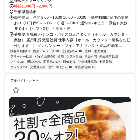
OK×未経験OK
株式会社アークリンク
時給1,300円～2,000円
千葉県船橋市
勤務曜日・時間 8:00～16:30 16:00～00:30 ※勤務時間に多少の変動
あり ◇1日 [5h]～～OK！ ◇週3～OK！ 週5のレギュラー勤務も大歓
迎です♪ 【シフト制】 ＊早番・遅...
募集要項 職種 パチンコ・パチスロ店スタッフ（ホール・カウンター
業務） 雇用形態 派遣社員 仕事内容 【ホール・カウンター業務をお任
せします！】 ▽カウンター ・マイクアナウンス ・景品の準備 ...
扶養内勤務OK
副業・WワークOK
土日祝のみOK
主婦・主夫歓迎
フリーター歓迎
バイク通勤OK
短期
シフト自由
学歴不問
未経験者歓迎
ネイルOK
週払いOK
即日払いOK
研修あり
社会保険完備
制服貸与
ブランクOK
交通費支給
週2・3日からOK
家庭都合休OK
アルバイト・パート