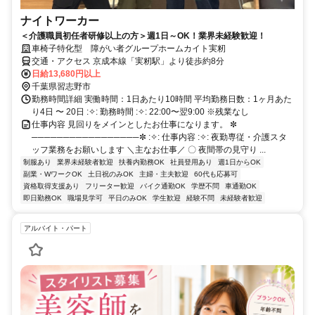
ナイトワーカー
＜介護職員初任者研修以上の方＞週1日～OK！業界未経験歓迎！
車椅子特化型 障がい者グループホームカイト実籾
交通・アクセス 京成本線「実籾駅」より徒歩約8分
日給13,680円以上
千葉県習志野市
勤務時間詳細 実働時間：1日あたり10時間 平均勤務日数：1ヶ月あた
り4日 〜 20日 :✧: 勤務時間 :✧: 22:00〜翌9:00 ※残業なし
仕事内容 見回りをメインとしたお仕事になります。 ✼
─────────────────✼ :✧: 仕事内容 :✧: 夜勤専従・介護スタ
ッフ業務をお願いします ＼主なお仕事／ 〇 夜間帯の見守り ...
制服あり
業界未経験者歓迎
扶養内勤務OK
社員登用あり
週1日からOK
副業・WワークOK
土日祝のみOK
主婦・主夫歓迎
60代も応募可
資格取得支援あり
フリーター歓迎
バイク通勤OK
学歴不問
車通勤OK
即日勤務OK
職場見学可
平日のみOK
学生歓迎
経験不問
未経験者歓迎
アルバイト・パート