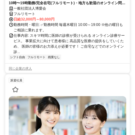
10時〜19時勤務/完全在宅(フルリモート)・地方も歓迎のオンライン問診
業務
一般社団法人博愛会
フルリモート
日給32,000円～80,000円
勤務時間・曜日: ✅勤務時間 毎週木曜日 10:00～19:00 ※他の曜日も
ご相談に乗れます。
仕事内容: スキマ時間に医師の診察が受けられる オンライン診療サー
ビス。 事業拡大に向けて患者様に 高品質な医療の提供をしていくた
め、 医師の皆様のお力添えが必要です！ ご自宅などでのオンライン
診...
シフト自由
フルリモート
残業なし
同じ企業の求人
派遣社員