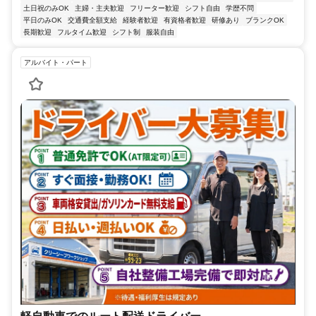
土日祝のみOK
主婦・主夫歓迎
フリーター歓迎
シフト自由
学歴不問
平日のみOK
交通費全額支給
経験者歓迎
有資格者歓迎
研修あり
ブランクOK
長期歓迎
フルタイム歓迎
シフト制
服装自由
アルバイト・パート