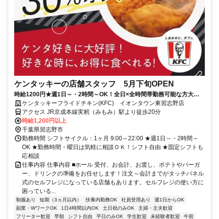
ケンタッキーの店舗スタッフ 5月下旬OPEN
時給1200円★週1日～・2時間～OK！全日×全時間帯勤務可能な方大歓
迎♪
ケンタッキーフライドチキン(KFC) イオンタウン東習志野店
アクセス JR京成本線実籾（みもみ）駅より徒歩20分
時給1,200円以上
千葉県習志野市
勤務時間 シフトサイクル：1ヶ月 9:00～22:00 ★週1日～・2時間～
OK ★勤務時間・曜日は気軽に相談ＯＫ！シフト自由 ★固定シフトも
応相談
仕事内容 仕事内容 ■ホール 受付、お会計、お渡し、ポテトやバーガ
ー、ドリンクの準備をお任せします！注文～会計までがタッチパネル
式のセルフレジになっている店舗もあります。セルフレジの使い方に
困っている...
制服あり
短期（3ヵ月以内）
扶養内勤務OK
社員登用あり
週1日からOK
副業・WワークOK
1日4時間以内OK
土日祝のみOK
主婦・主夫歓迎
フリーター歓迎
早朝
シフト自由
平日のみOK
学生歓迎
未経験者歓迎
午前