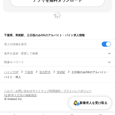
アプリを無料ダウンロード
千葉県、実籾駅、土日祝のみOKのアルバイト・バイト求人情報
求人の詳細を表示
条件を追加・変更して検索
市区町村を追加・変更
関連キーワード
完全在宅ワーク 全国
シール貼り 在宅
現在地周辺
ガチャガチャ
犬カフェ
千葉県
駅を追加・変更
バイトTOP
千葉県
習志野市
実籾駅
土日祝のみOKのアルバイト・
千葉県
すべて
バイト・求人
千葉市
すべて
職種を追加・変更
JR武蔵野線
中央区
花見川区
稲毛区
若葉区
緑区
美浜区
南流山駅
新松戸駅
新八柱駅
東松戸駅
市川大野駅
船橋法典駅
西船橋駅
飲食・フードサービス
銚子市
市川市
船橋市
館山市
木更津市
松戸市
野田市
茂原市
成田市
佐倉市
東金市
特徴を追加・変更
飲食・フードサービス
すべて
ヘルプ・お問い合わせ
サイトマップ
利用規約・プライバシーポリシー
JR中央・総武線
旭市
習志野市
柏市
勝浦市
市原市
流山市
八千代市
我孫子市
鴨川市
鎌ケ谷市
ホールスタッフ
キッチンスタッフ
皿洗い・洗い場
精肉・鮮魚加工
給食調理
人気
[企業]求人広告の掲載相談
市川駅
本八幡駅
下総中山駅
西船橋駅
船橋駅
東船橋駅
津田沼駅
幕張本郷駅
幕張駅
君津市
富津市
浦安市
四街道市
袖ケ浦市
八街市
印西市
白井市
富里市
南房総市
雇用形態を追加・変更
パン屋（ベーカリー）
フードカウンター販売員
バー（BAR）・バーテンダー
日払いOK
高校生歓迎
学生歓迎
深夜の仕事
髪型・髪色自由
ひげOK
ネイルOK
新検見川駅
稲毛駅
西千葉駅
千葉駅
匝瑳市
香取市
山武市
いすみ市
大網白里市
印旛郡
香取郡
山武郡
長生郡
夷隅郡
新着求人を受け取る
飲食店補助（開店・閉店準備）
飲食店（店長・マネージャー）
ピアスOK
アルバイト・パート
履歴書不要
オープニングスタッフ
留学生・外国人活躍中
安房郡
都道府県を変更
営業・販売
JR総武本線
勤務期間
正社員
市川駅
船橋駅
津田沼駅
稲毛駅
千葉駅
東千葉駅
都賀駅
四街道駅
物井駅
佐倉駅
営業・販売
すべて
短期
契約社員
単発・1日OK
長期
期間限定（春夏冬休み等）