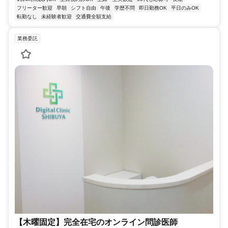
フリーター歓迎
早朝
シフト自由
午後
学歴不問
即日勤務OK
平日のみOK
転勤なし
未経験者歓迎
交通費全額支給
業務委託
【木曜固定】完全在宅のオンライン問診医師