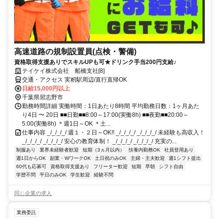
高速道路の規制設置員(点検・警備)
資格取得支援ありでスキルUPも可★ドリンク手当200円支給♪
テイケイ株式会社 船橋支社[8]
交通・アクセス 実籾駅周辺/直行直帰OK
日給15,000円以上
千葉県習志野市
勤務時間詳細 実働時間：1日あたり8時間 平均勤務日数：1ヶ月あた
り4日 〜 20日 ■■日勤■■8:00～17:00(実働8h) ■■夜勤■■20:00～
5:00(実働8h) ＊週1日～OK ＊土...
仕事内容 _/_/_/_/ 週１・２日～OK!! _/_/_/_/ _/_/_/_/ 未経験も高収入！
_/_/_/_/ _/_/_/_/ 安心の教育体制！ _/_/_/_/ _/_/_/_/ 充実の...
制服あり
業界未経験者歓迎
短期（3ヵ月以内）
扶養内勤務OK
社員登用あり
週1日からOK
副業・WワークOK
土日祝のみOK
主婦・主夫歓迎
週1シフト提出
60代も応募可
資格取得支援あり
フリーター歓迎
短期
早朝
シフト自由
学歴不問
平日のみOK
学生歓迎
経験不問
同じ企業の求人
業務委託