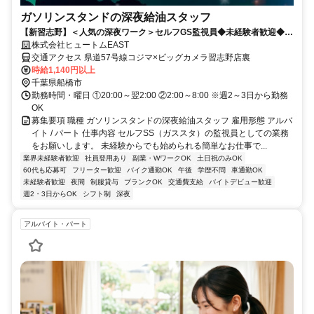
ガソリンスタンドの深夜給油スタッフ
【新習志野】＜人気の深夜ワーク＞セルフGS監視員◆未経験者歓迎◆幅
広い世代活躍中！◆副業も◎
株式会社ヒュートムEAST
交通アクセス 県道57号線コジマ×ビッグカメラ習志野店裏
時給1,140円以上
千葉県船橋市
勤務時間・曜日 ①20:00～翌2:00 ②2:00～8:00 ※週2～3日から勤務
OK
募集要項 職種 ガソリンスタンドの深夜給油スタッフ 雇用形態 アルバ
イト / パート 仕事内容 セルフSS（ガススタ）の監視員としての業務
をお願いします。 未経験からでも始められる簡単なお仕事で...
業界未経験者歓迎
社員登用あり
副業・WワークOK
土日祝のみOK
60代も応募可
フリーター歓迎
バイク通勤OK
午後
学歴不問
車通勤OK
未経験者歓迎
夜間
制服貸与
ブランクOK
交通費支給
バイトデビュー歓迎
週2・3日からOK
シフト制
深夜
アルバイト・パート