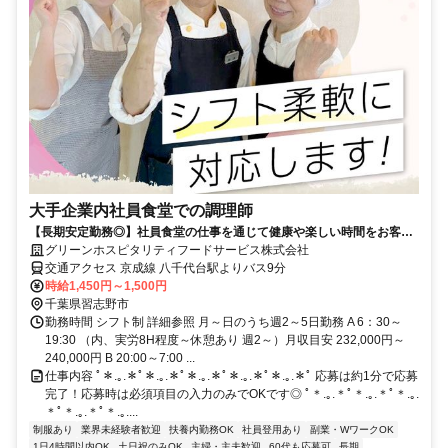
大手企業内社員食堂での調理師
【長期安定勤務◎】社員食堂の仕事を通じて健康や楽しい時間をお客様
にお届けしませんか？
グリーンホスピタリティフードサービス株式会社
交通アクセス 京成線 八千代台駅よりバス9分
時給1,450円～1,500円
千葉県習志野市
勤務時間 シフト制 詳細参照 月～日のうち週2～5日勤務 A 6：30～
19:30 （内、実労8H程度～休憩あり 週2～）月収目安 232,000円～
240,000円 B 20:00～7:00 ...
仕事内容 ﾟ＊.｡.＊ﾟ＊.｡.＊ﾟ＊.｡.＊ﾟ＊.｡.＊ﾟ＊.｡.＊ﾟ 応募は約1分で応募
完了！応募時は必須項目の入力のみでOKです◎ ﾟ＊.｡.＊ﾟ＊.｡.＊ﾟ＊.｡.
＊ﾟ＊.｡.＊ﾟ＊.｡....
制服あり
業界未経験者歓迎
扶養内勤務OK
社員登用あり
副業・WワークOK
1日4時間以内OK
土日祝のみOK
主婦・主夫歓迎
60代も応募可
長期