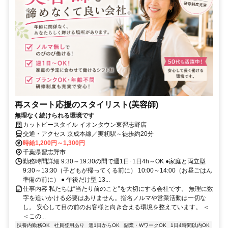
再スタート応援のスタイリスト(美容師)
無理なく続けられる環境です
カットビースタイル イオンタウン東習志野店
交通・アクセス 京成本線／実籾駅～徒歩約20分
時給1,200円～1,300円
千葉県習志野市
勤務時間詳細 9:30～19:30の間で週1日･1日4h～OK ●家庭と両立型
9:30～13:30（子どもが帰ってくる前に） 10:00～14:00（お昼ごはん
準備の前に） ● 午後だけ型 13...
仕事内容 私たちは“当たり前のこと”を大切にする会社です。 無理に数
字を追いかける必要はありません。指名ノルマや営業活動は一切な
し。 安心して目の前のお客様と向き合える環境を整えています。 ＜
＜この...
扶養内勤務OK
社員登用あり
週1日からOK
副業・WワークOK
1日4時間以内OK