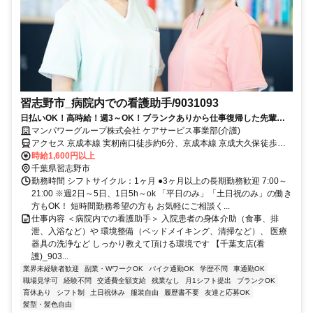
習志野市_病院内での看護助手/9031093
日払いOK！高時給！週3～OK！ブランクありから仕事復帰した先輩や
ミドル世代も多数活躍中♪
マンパワーグループ株式会社 ケアサービス事業部(介護)
アクセス 京成本線 実籾南口徒歩約6分、京成本線 京成大久保徒歩約
31分、京成本線 八千代台西口徒歩約33分 車・バイク通勤OK（派遣
時給1,600円以上
先による）
千葉県習志野市
勤務時間 シフトサイクル：1ヶ月 ●3ヶ月以上の長期勤務歓迎 7:00～
21:00 ※週2日～5日、1日5h～ok 「平日のみ」「土日祝のみ」の働き
方もOK！ 短時間勤務希望の方も お気軽にご相談く...
仕事内容 ＜病院内での看護助手＞ 入院患者の身体介助（食事、排
泄、入浴など）や 環境整備（ベッドメイキング、清掃など）、 医療
器具の洗浄など しっかり教えて頂ける環境です 【千葉支店(看
護)_903...
業界未経験者歓迎
副業・WワークOK
バイク通勤OK
学歴不問
車通勤OK
職場見学可
経験不問
交通費全額支給
残業なし
月1シフト提出
ブランクOK
育休あり
シフト制
土日祝休み
服装自由
履歴書不要
友達と応募OK
髪型・髪色自由