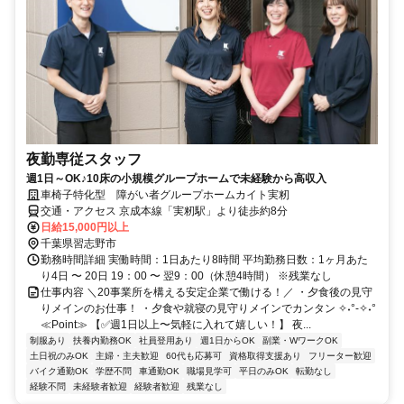
夜勤専従スタッフ
週1日～OK♪10床の小規模グループホームで未経験から高収入
車椅子特化型 障がい者グループホームカイト実籾
交通・アクセス 京成本線「実籾駅」より徒歩約8分
日給15,000円以上
千葉県習志野市
勤務時間詳細 実働時間：1日あたり8時間 平均勤務日数：1ヶ月あた
り4日 〜 20日 19：00 〜 翌9：00（休憩4時間） ※残業なし
仕事内容 ＼20事業所を構える安定企業で働ける！／ ・夕食後の見守
りメインのお仕事！ ・夕食や就寝の見守りメインでカンタン ✧˖°-✧˖°
≪Point≫ 【✅週1日以上〜気軽に入れて嬉しい！】 夜...
制服あり
扶養内勤務OK
社員登用あり
週1日からOK
副業・WワークOK
土日祝のみOK
主婦・主夫歓迎
60代も応募可
資格取得支援あり
フリーター歓迎
バイク通勤OK
学歴不問
車通勤OK
職場見学可
平日のみOK
転勤なし
経験不問
未経験者歓迎
経験者歓迎
残業なし