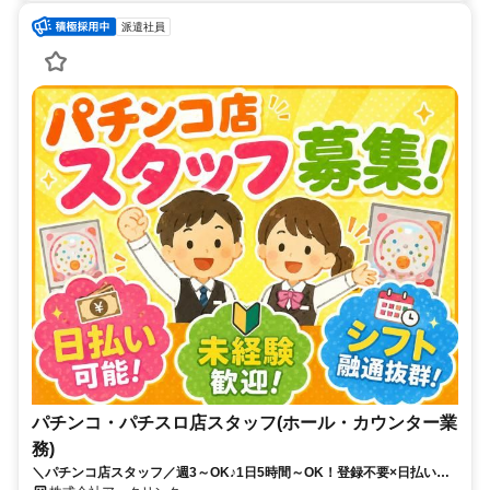
派遣社員
パチンコ・パチスロ店スタッフ(ホール・カウンター業
務)
＼パチンコ店スタッフ／週3～OK♪1日5時間～OK！登録不要×日払い