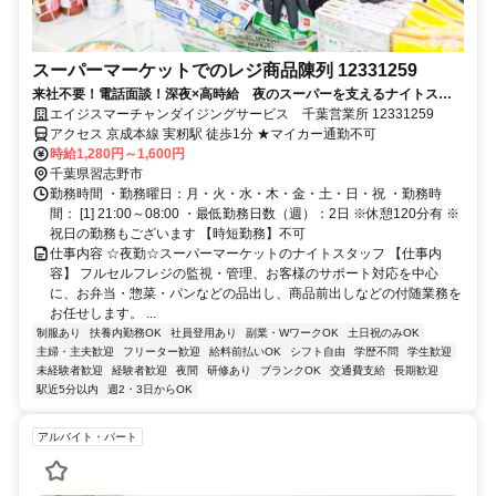
スーパーマーケットでのレジ商品陳列 12331259
来社不要！電話面談！深夜×高時給 夜のスーパーを支えるナイトスタ
ッフ
エイジスマーチャンダイジングサービス 千葉営業所 12331259
アクセス 京成本線 実籾駅 徒歩1分 ★マイカー通勤不可
時給1,280円～1,600円
千葉県習志野市
勤務時間 ・勤務曜日：月・火・水・木・金・土・日・祝 ・勤務時
間： [1] 21:00～08:00 ・最低勤務日数（週）：2日 ※休憩120分有 ※
祝日の勤務もございます 【時短勤務】不可
仕事内容 ☆夜勤☆スーパーマーケットのナイトスタッフ 【仕事内
容】 フルセルフレジの監視・管理、お客様のサポート対応を中心
に、お弁当・惣菜・パンなどの品出し、商品前出しなどの付随業務を
お任せします。 ...
制服あり
扶養内勤務OK
社員登用あり
副業・WワークOK
土日祝のみOK
主婦・主夫歓迎
フリーター歓迎
給料前払いOK
シフト自由
学歴不問
学生歓迎
未経験者歓迎
経験者歓迎
夜間
研修あり
ブランクOK
交通費支給
長期歓迎
駅近5分以内
週2・3日からOK
アルバイト・パート