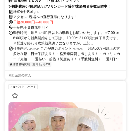
軽自動車でのルート配送ドライバー
✨初期費用0円/日払い/ガソリンカード貸付/未経験者多数活躍中！
株式会社Relight
アクセス: 現場への直行直帰になります!
日給20,000円～40,000円
千葉県千葉市花見川区
勤務時間・曜日: ✅週1日以上の勤務をお願いいたします。 ✅7:00 or
8:00頃から就業開始をして頂き、 19:00〜21:00頃に終了目安です。
※配達が終わり次第就業終了になりますが、上記...
仕事内容: ≫≫≫ ここが魅力ポイント ≪≪≪ ・月給50万円以上の方
多数在籍！日当保証あり！ ・格安車両貸し出しあり！ ・ガソリンカ
ード支給！ ・週払い・前借り制度あり！（手数料無料） ・週1日〜...
変形労働時間制
週1日からOK
同じ企業の求人
アルバイト・パート