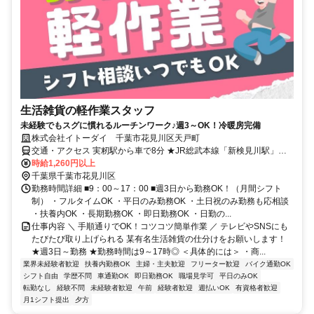
生活雑貨の軽作業スタッフ
未経験でもスグに慣れるルーチンワーク♪週3～OK！冷暖房完備
株式会社イトーダイ 千葉市花見川区天戸町
交通・アクセス 実籾駅から車で8分 ★JR総武本線「新検見川駅」・
京成本線「八千代台駅」から無料バス送迎あり ★バイク通勤OK ★車
時給1,260円以上
通勤要相談
千葉県千葉市花見川区
勤務時間詳細 ■9：00～17：00 ■週3日から勤務OK！（月間シフト
制） ・フルタイムOK ・平日のみ勤務OK ・土日祝のみ勤務も応相談
・扶養内OK ・長期勤務OK ・即日勤務OK ・日勤の...
仕事内容 ＼ 手順通りでOK！コツコツ簡単作業 ／ テレビやSNSにも
たびたび取り上げられる 某有名生活雑貨の仕分けをお願いします！
★週3日～勤務 ★勤務時間は9～17時◎ ＜具体的には＞ ・商...
業界未経験者歓迎
扶養内勤務OK
主婦・主夫歓迎
フリーター歓迎
バイク通勤OK
シフト自由
学歴不問
車通勤OK
即日勤務OK
職場見学可
平日のみOK
転勤なし
経験不問
未経験者歓迎
午前
経験者歓迎
週払いOK
有資格者歓迎
月1シフト提出
夕方