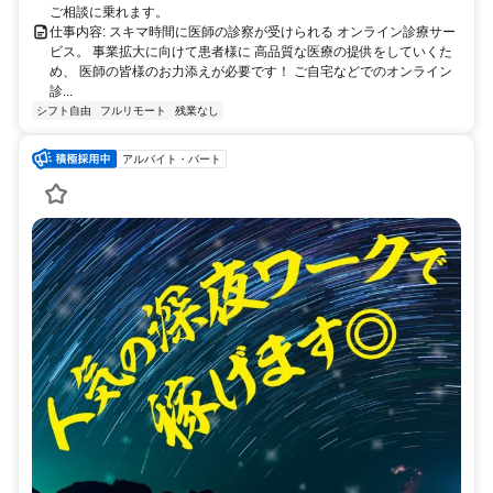
ご相談に乗れます。
仕事内容: スキマ時間に医師の診察が受けられる オンライン診療サー
ビス。 事業拡大に向けて患者様に 高品質な医療の提供をしていくた
め、 医師の皆様のお力添えが必要です！ ご自宅などでのオンライン
診...
シフト自由
フルリモート
残業なし
アルバイト・パート