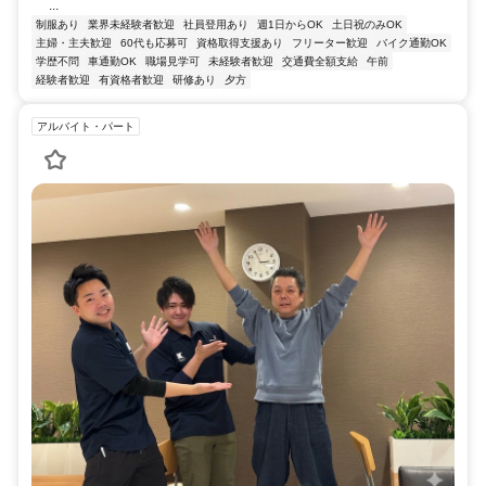
...
制服あり
業界未経験者歓迎
社員登用あり
週1日からOK
土日祝のみOK
主婦・主夫歓迎
60代も応募可
資格取得支援あり
フリーター歓迎
バイク通勤OK
学歴不問
車通勤OK
職場見学可
未経験者歓迎
交通費全額支給
午前
経験者歓迎
有資格者歓迎
研修あり
夕方
アルバイト・パート