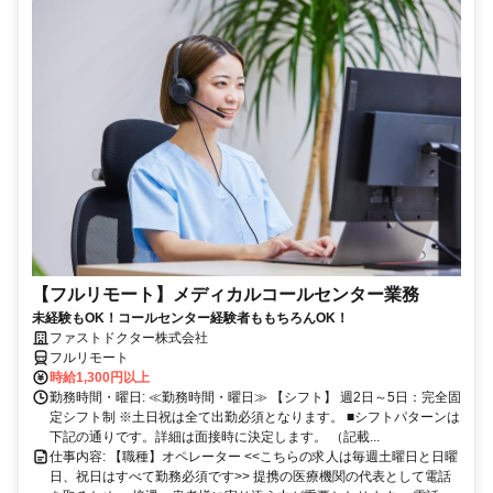
【フルリモート】メディカルコールセンター業務
未経験もOK！コールセンター経験者ももちろんOK！
ファストドクター株式会社
フルリモート
時給1,300円以上
勤務時間・曜日: ≪勤務時間・曜日≫ 【シフト】 週2日～5日：完全固
定シフト制 ※土日祝は全て出勤必須となります。ㅤ ■シフトパターンは
下記の通りです。詳細は面接時に決定します。 （記載...
仕事内容: 【職種】オペレーター <<こちらの求人は毎週土曜日と日曜
日、祝日はすべて勤務必須です>> 提携の医療機関の代表として電話