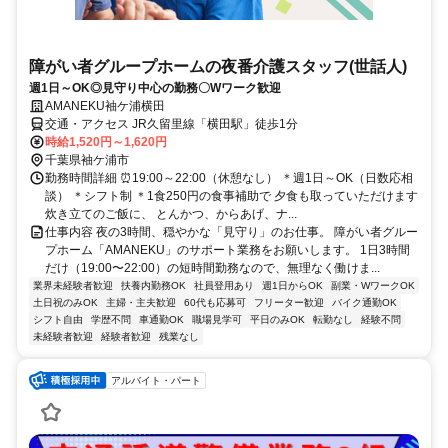
障がい者グループホームの夜番介護スタッフ(世話人)
週1日～OK◎見守り中心の勤務〇Wワーク歓迎
AMANEKU袖ケ浦横田
交通・アクセス JR久留里線「横田駅」徒歩1分
時給1,520円～1,620円
千葉県袖ケ浦市
勤務時間詳細 ⏰19:00～22:00（休憩なし） ＊週1日～OK（日数応相
談） ＊シフト制 ＊1食250円の食事補助で 夕食も取っていただけます
炊き立てのご飯に、 とんかつ、からあげ、ナ...
仕事内容 夜の3時間、穏やかな「見守り」のお仕事。 障がい者グルー
プホーム「AMANEKU」のサポート業務をお願いします。 1日3時間
だけ（19:00〜22:00）の短時間勤務なので、無理なく働けま...
業界未経験者歓迎
扶養内勤務OK
社員登用あり
週1日からOK
副業・WワークOK
土日祝のみOK
主婦・主夫歓迎
60代も応募可
フリーター歓迎
バイク通勤OK
シフト自由
学歴不問
車通勤OK
職場見学可
平日のみOK
転勤なし
経験不問
未経験者歓迎
経験者歓迎
残業なし
アルバイト・パート