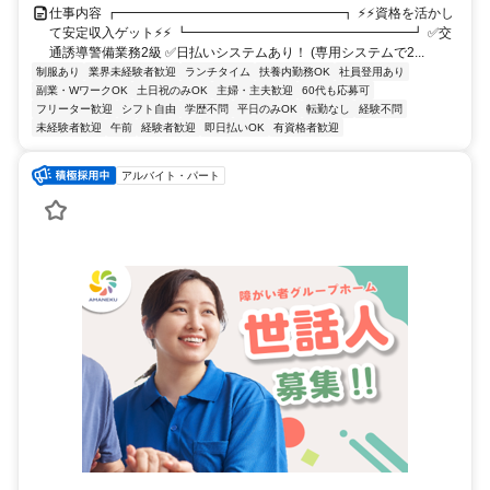
仕事内容 ┏━━━━━━━━━━━━━━━━━┓ ⚡⚡資格を活かし
て安定収入ゲット⚡⚡ ┗━━━━━━━━━━━━━━━━━┛ ✅交
通誘導警備業務2級 ✅日払いシステムあり！ (専用システムで2...
制服あり
業界未経験者歓迎
ランチタイム
扶養内勤務OK
社員登用あり
副業・WワークOK
土日祝のみOK
主婦・主夫歓迎
60代も応募可
フリーター歓迎
シフト自由
学歴不問
平日のみOK
転勤なし
経験不問
未経験者歓迎
午前
経験者歓迎
即日払いOK
有資格者歓迎
アルバイト・パート