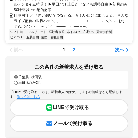
ルデンタイム推奨！ ▶平日だけ/土日だけなども調整自由 ▶初月のみ
50時間以上の配信必須
仕事内容 ／ 『声と想いでつながる、 新しい自分に出会える』 そんな
ライブ配信の世界へ✨ ＼ ╭─────────･⭐･･───╮ ＼＼ ～ おす
すめポイント！ ～ ／／ ╰───･･⭐･──ｖ─...
シフト自由
フルリモート
経験者歓迎
ネイルOK
在宅OK
完全歩合制
ピアスOK
服装自由
髪型・髪色自由
前へ
次へ
1
2
この条件の新着求人を受け取る
千葉県 / 横田駅
土日祝のみOK
「LINEで受け取る」では、新着求人のほか、おすすめ情報なども配信しま
す。
詳しくはこちら
LINEで受け取る
メールで受け取る