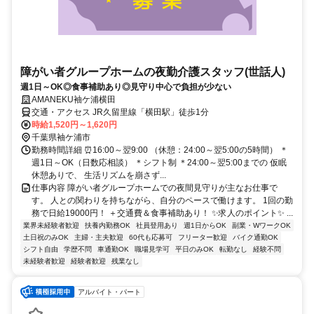
障がい者グループホームの夜勤介護スタッフ(世話人)
週1日～OK◎食事補助あり◎見守り中心で負担が少ない
AMANEKU袖ケ浦横田
交通・アクセス JR久留里線「横田駅」徒歩1分
時給1,520円～1,620円
千葉県袖ケ浦市
勤務時間詳細 ⏰16:00～翌9:00 （休憩：24:00～翌5:00の5時間） ＊
週1日～OK（日数応相談） ＊シフト制 ＊24:00～翌5:00までの 仮眠
休憩ありで、 生活リズムを崩さず...
仕事内容 障がい者グループホームでの夜間見守りが主なお仕事で
す。 人との関わりを持ちながら、自分のペースで働けます。 1回の勤
務で日給19000円！ ＋交通費＆食事補助あり！ ✨求人のポイント✨ ...
業界未経験者歓迎
扶養内勤務OK
社員登用あり
週1日からOK
副業・WワークOK
土日祝のみOK
主婦・主夫歓迎
60代も応募可
フリーター歓迎
バイク通勤OK
シフト自由
学歴不問
車通勤OK
職場見学可
平日のみOK
転勤なし
経験不問
未経験者歓迎
経験者歓迎
残業なし
アルバイト・パート