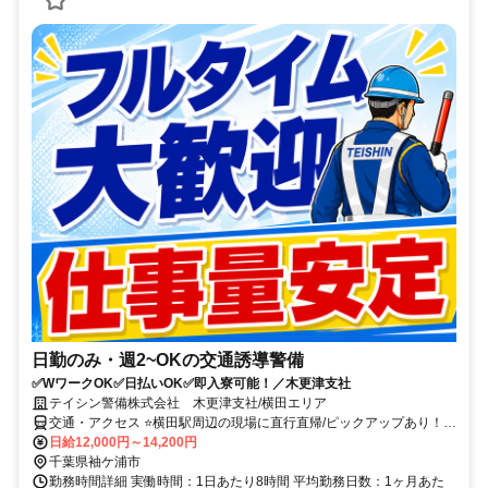
日勤のみ・週2~OKの交通誘導警備
✅WワークOK✅日払いOK✅即入寮可能！／木更津支社
テイシン警備株式会社 木更津支社/横田エリア
交通・アクセス ⭐横田駅周辺の現場に直行直帰/ピックアップあり！移
動の心配は不要です♪
日給12,000円～14,200円
千葉県袖ケ浦市
勤務時間詳細 実働時間：1日あたり8時間 平均勤務日数：1ヶ月あた