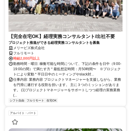
【完全在宅OK】経理実務コンサルタント/出社不要
プロジェクト推進ができる経理実務コンサルタントを募集
メリービズ株式会社
フルリモート
時給2,000円以上
勤務時間・曜日: 稼働可能な時間について、下記の条件を日中（9:00-
19:00の間）で満たす方 * 最低想定時間：月50時間〜 ※プロジェク
トにより変動 * 平日日中のミーティングやslack対...
仕事内容: 業務内容 プロジェクトマネージャーを支援しながら、業務
を円滑に遂行する役割を担います。 主に３つのミッションがありま
す。 (1)プロジェクトマネージャーをサポートしつつ経理の実務業務
(...
シフト自由
フルリモート
在宅OK
アルバイト・パート