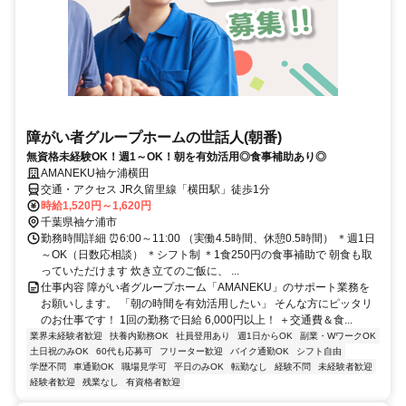
障がい者グループホームの世話人(朝番)
無資格未経験OK！週1～OK！朝を有効活用◎食事補助あり◎
AMANEKU袖ケ浦横田
交通・アクセス JR久留里線「横田駅」徒歩1分
時給1,520円～1,620円
千葉県袖ケ浦市
勤務時間詳細 ⏰6:00～11:00 （実働4.5時間、休憩0.5時間） ＊週1日
～OK（日数応相談） ＊シフト制 ＊1食250円の食事補助で 朝食も取
っていただけます 炊き立てのご飯に、 ...
仕事内容 障がい者グループホーム「AMANEKU」のサポート業務を
お願いします。 「朝の時間を有効活用したい」 そんな方にピッタリ
のお仕事です！ 1回の勤務で日給 6,000円以上！ ＋交通費＆食...
業界未経験者歓迎
扶養内勤務OK
社員登用あり
週1日からOK
副業・WワークOK
土日祝のみOK
60代も応募可
フリーター歓迎
バイク通勤OK
シフト自由
学歴不問
車通勤OK
職場見学可
平日のみOK
転勤なし
経験不問
未経験者歓迎
経験者歓迎
残業なし
有資格者歓迎