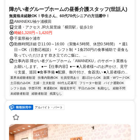
障がい者グループホームの昼番介護スタッフ(世話人)
無資格未経験OK！学生さん、60代70代シニアの方活躍中！
AMANEKU袖ケ浦横田
交通・アクセス JR久留里線「横田駅」徒歩1分
時給1,320円～1,420円
千葉県袖ケ浦市
勤務時間詳細 ⏰11:00～16:00 （実働4.5時間、休憩0.5時間） ＊週1
日～OK（日数応相談） ＊シフト制 ＊1食250円の食事補助で 昼食も
取っていただけます 炊き立てのご飯に、 ...
仕事内容 障がい者グループホーム「AMANEKU」のサポート業務を
お願いします。 ●ー【仕事内容】●ー ■入居者様へのお声かけ、見守
り支援、巡回 ■食事準備 ■配膳、御片付け、食器洗い ■入居者様の...
業界未経験者歓迎
扶養内勤務OK
社員登用あり
週1日からOK
副業・WワークOK
土日祝のみOK
主婦・主夫歓迎
60代も応募可
フリーター歓迎
バイク通勤OK
シフト自由
学歴不問
車通勤OK
職場見学可
平日のみOK
転勤なし
経験不問
未経験者歓迎
経験者歓迎
残業なし
アルバイト・パート