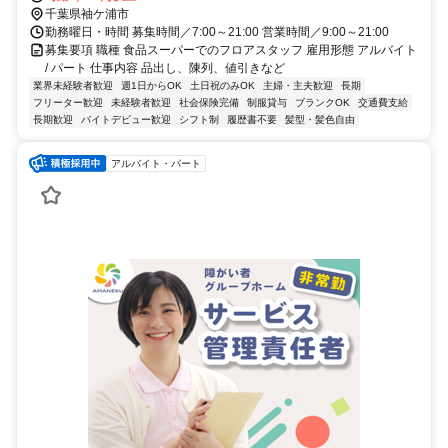
千葉県袖ケ浦市
勤務曜日・時間 募集時間／7:00～21:00 営業時間／9:00～21:00
募集要項 職種 食品スーパーでのフロアスタッフ 雇用形態 アルバイト
/ パート 仕事内容 品出し、陳列、値引きなど
業界未経験者歓迎
週1日からOK
土日祝のみOK
主婦・主夫歓迎
長期
フリーター歓迎
未経験者歓迎
社会保険完備
制服貸与
ブランクOK
交通費支給
長期歓迎
バイトデビュー歓迎
シフト制
履歴書不要
髪型・髪色自由
アルバイト・パート