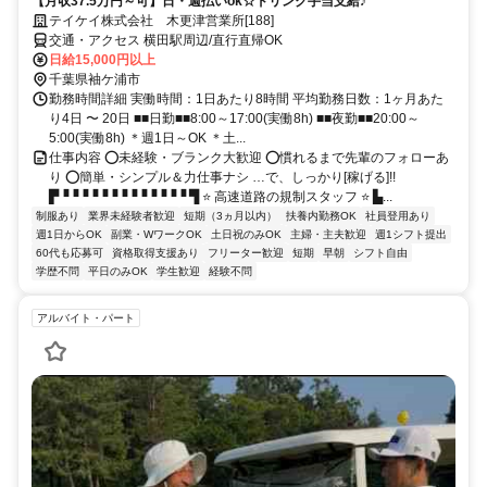
【月収37.5万円～可】日・週払いok☆ドリンク手当支給♪
テイケイ株式会社 木更津営業所[188]
交通・アクセス 横田駅周辺/直行直帰OK
日給15,000円以上
千葉県袖ケ浦市
勤務時間詳細 実働時間：1日あたり8時間 平均勤務日数：1ヶ月あた
り4日 〜 20日 ■■日勤■■8:00～17:00(実働8h) ■■夜勤■■20:00～
5:00(実働8h) ＊週1日～OK ＊土...
仕事内容 ⭕未経験・ブランク大歓迎 ⭕慣れるまで先輩のフォローあ
り ⭕簡単・シンプル＆力仕事ナシ …で、しっかり[稼げる]!!
▛▝▝▝▝▝▝▝▝▝▝▝▝▝ ▜ ⭐ 高速道路の規制スタッフ ⭐ ▙...
制服あり
業界未経験者歓迎
短期（3ヵ月以内）
扶養内勤務OK
社員登用あり
週1日からOK
副業・WワークOK
土日祝のみOK
主婦・主夫歓迎
週1シフト提出
60代も応募可
資格取得支援あり
フリーター歓迎
短期
早朝
シフト自由
学歴不問
平日のみOK
学生歓迎
経験不問
アルバイト・パート