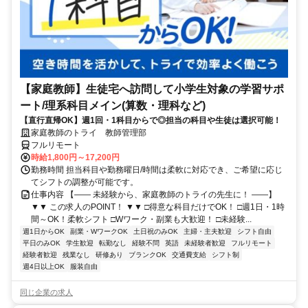
【家庭教師】生徒宅へ訪問して小学生対象の学習サポ
ート/理系科目メイン(算数・理科など)
【直行直帰OK】週1回・1科目からで◎担当の科目や生徒は選択可能！
家庭教師のトライ 教師管理部
フルリモート
時給1,800円～17,200円
勤務時間 担当科目や勤務曜日/時間は柔軟に対応でき、ご希望に応じ
てシフトの調整が可能です。
仕事内容 【―― 未経験から、家庭教師のトライの先生に！ ――】
▼▼ この求人のPOINT！ ▼▼ □得意な科目だけでOK！ □週1日・1時
間～OK！柔軟シフト □Wワーク・副業も大歓迎！ □未経験...
週1日からOK
副業・WワークOK
土日祝のみOK
主婦・主夫歓迎
シフト自由
平日のみOK
学生歓迎
転勤なし
経験不問
英語
未経験者歓迎
フルリモート
経験者歓迎
残業なし
研修あり
ブランクOK
交通費支給
シフト制
週4日以上OK
服装自由
同じ企業の求人