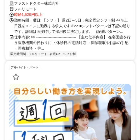
ファストドクター株式会社
フルリモート
時給1,520円以上
勤務時間・曜日: 【シフト】 週2日～5日：完全固定シフト制 <<※土
日祝をメインに勤務する求人です※>> ■シフトパターンは下記の通り
です。詳細は面接時して採用後に決定します。 （記載パターン...
仕事内容: >> -------------------------------- 【主な仕事内容】 在宅医療を行
う医療機関の代わりに ・休診日の電話対応 ・問診聴取や往診の手配
・医療相談 ・往...
固定時間制
フルリモート
在宅OK
シフト制
アルバイト・パート