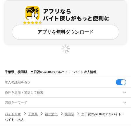
アプリを無料ダウンロード
千葉県、横田駅、土日祝のみOKのアルバイト・バイト求人情報
求人の詳細を表示
条件を追加・変更して検索
市区町村を追加・変更
関連キーワード
完全在宅ワーク 全国
シール貼り 在宅
現在地周辺
ガチャガチャ
犬カフェ
千葉県
駅を追加・変更
バイトTOP
千葉県
袖ケ浦市
横田駅
土日祝のみOKのアルバイト・
千葉県
すべて
バイト・求人
千葉市
すべて
職種を追加・変更
JR武蔵野線
中央区
花見川区
稲毛区
若葉区
緑区
美浜区
南流山駅
新松戸駅
新八柱駅
東松戸駅
市川大野駅
船橋法典駅
西船橋駅
飲食・フードサービス