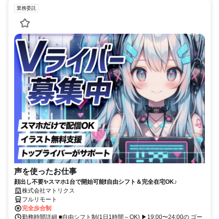
業務委託
声を使ったお仕事
顔出し不要✨スマホ1台で開始可能❗自由シフト＆完全在宅OK♪
株式会社マトリクス
フルリモート
完全歩合制
勤務時間詳細 ■自由シフト制(1日1時間～OK) ▶19:00〜24:00の ゴー