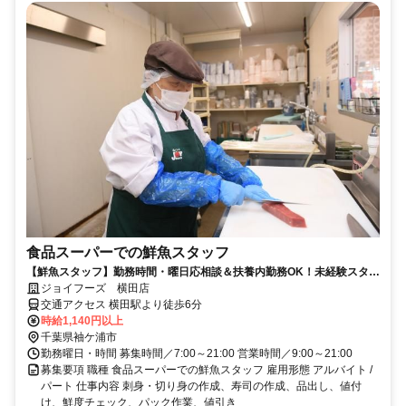
食品スーパーでの鮮魚スタッフ
【鮮魚スタッフ】勤務時間・曜日応相談＆扶養内勤務OK！未経験スター
ト大歓迎♪
ジョイフーズ 横田店
交通アクセス 横田駅より徒歩6分
時給1,140円以上
千葉県袖ケ浦市
勤務曜日・時間 募集時間／7:00～21:00 営業時間／9:00～21:00
募集要項 職種 食品スーパーでの鮮魚スタッフ 雇用形態 アルバイト /
パート 仕事内容 刺身・切り身の作成、寿司の作成、品出し、値付
け、鮮度チェック、パック作業、値引き