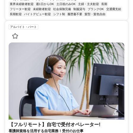
業界未経験者歓迎
週1日からOK
土日祝のみOK
主婦・主夫歓迎
長期
フリーター歓迎
未経験者歓迎
社会保険完備
制服貸与
ブランクOK
交通費支給
長期歓迎
バイトデビュー歓迎
シフト制
履歴書不要
髪型・髪色自由
アルバイト・パート
【フルリモート】自宅で受付オペレーター!
看護師資格を活用する自宅業務！受付のお仕事