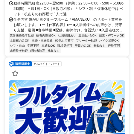
勤務時間詳細 ⏰22:00～翌6:00 （休憩：22:30～0:00・5:00～5:30の
2時間） ＊週1日～OK（日数応相談） ＊シフト制 ＊仮眠休憩中は ベ
ッド・机ありのお部屋で 1人で過...
仕事内容 障がい者グループホーム「AMANEKU」のサポート業務を
お願いします。 ●ー【仕事内容】●ー ■入居者様へのお声かけ、見守
り支援、巡回 ■食事準備 ■配膳、御片付け、食器洗い ■入居者様の...
業界未経験者歓迎
扶養内勤務OK
社員登用あり
週1日からOK
副業・WワークOK
土日祝のみOK
主婦・主夫歓迎
60代も応募可
フリーター歓迎
バイク通勤OK
シフト自由
学歴不問
車通勤OK
職場見学可
平日のみOK
転勤なし
経験不問
未経験者歓迎
経験者歓迎
残業なし
アルバイト・パート