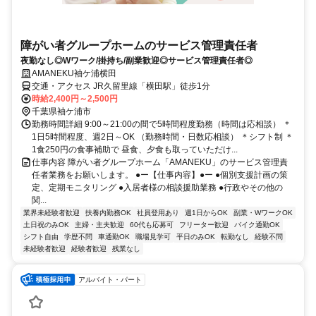
障がい者グループホームのサービス管理責任者
夜勤なし◎Wワーク/掛持ち/副業歓迎◎サービス管理責任者◎
AMANEKU袖ケ浦横田
交通・アクセス JR久留里線「横田駅」徒歩1分
時給2,400円～2,500円
千葉県袖ケ浦市
勤務時間詳細 9:00～21:00の間で5時間程度勤務（時間は応相談） ＊
1日5時間程度、週2日～OK （勤務時間・日数応相談） ＊シフト制 ＊
1食250円の食事補助で 昼食、夕食も取っていただけ...
仕事内容 障がい者グループホーム「AMANEKU」のサービス管理責
任者業務をお願いします。 ●ー【仕事内容】●ー ●個別支援計画の策
定、定期モニタリング ●入居者様の相談援助業務 ●行政やその他の
関...
業界未経験者歓迎
扶養内勤務OK
社員登用あり
週1日からOK
副業・WワークOK
土日祝のみOK
主婦・主夫歓迎
60代も応募可
フリーター歓迎
バイク通勤OK
シフト自由
学歴不問
車通勤OK
職場見学可
平日のみOK
転勤なし
経験不問
未経験者歓迎
経験者歓迎
残業なし
アルバイト・パート