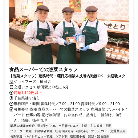
食品スーパーでの惣菜スタッフ
【惣菜スタッフ】勤務時間・曜日応相談＆扶養内勤務OK！未経験スター
ト大歓迎♪
ジョイフーズ 横田店
交通アクセス 横田駅より徒歩6分
時給1,140円以上
千葉県袖ケ浦市
勤務曜日・時間 募集時間／7:00～21:00 営業時間／9:00～21:00
募集要項 職種 食品スーパーでの惣菜スタッフ 雇用形態 アルバイト /
パート 仕事内容 揚げ物調理、お弁当作成、品出し、値付け、値引
き、清掃、衛生管理
業界未経験者歓迎
週1日からOK
土日祝のみOK
主婦・主夫歓迎
長期
フリーター歓迎
未経験者歓迎
社会保険完備
制服貸与
ブランクOK
交通費支給
長期歓迎
バイトデビュー歓迎
シフト制
履歴書不要
髪型・髪色自由