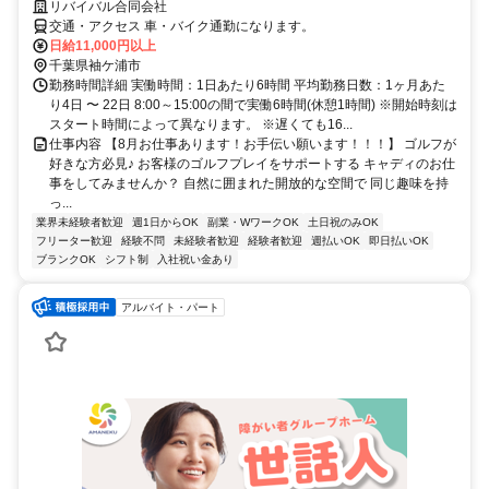
リバイバル合同会社
交通・アクセス 車・バイク通勤になります。
日給11,000円以上
千葉県袖ケ浦市
勤務時間詳細 実働時間：1日あたり6時間 平均勤務日数：1ヶ月あた
り4日 〜 22日 8:00～15:00の間で実働6時間(休憩1時間) ※開始時刻は
スタート時間によって異なります。 ※遅くても16...
仕事内容 【8月お仕事あります！お手伝い願います！！！】 ゴルフが
好きな方必見♪ お客様のゴルフプレイをサポートする キャディのお仕
事をしてみませんか？ 自然に囲まれた開放的な空間で 同じ趣味を持
っ...
業界未経験者歓迎
週1日からOK
副業・WワークOK
土日祝のみOK
フリーター歓迎
経験不問
未経験者歓迎
経験者歓迎
週払いOK
即日払いOK
ブランクOK
シフト制
入社祝い金あり
アルバイト・パート