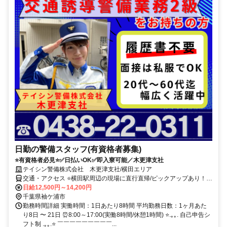
日勤の警備スタッフ(有資格者募集)
⭐有資格者必見⭐✅日払いOK✅即入寮可能／木更津支社
テイシン警備株式会社 木更津支社/横田エリア
交通・アクセス ⭐横田駅周辺の現場に直行直帰/ピックアップあり！移
動の心配は不要です♪
日給12,500円～14,200円
千葉県袖ケ浦市
勤務時間詳細 実働時間：1日あたり8時間 平均勤務日数：1ヶ月あた
り8日 〜 21日 ⏰8:00～17:00(実働8時間/休憩1時間) ⭐.｡｡. 自己申告シ
フト制 .｡｡.⭐ ￣￣￣￣￣￣￣￣￣...