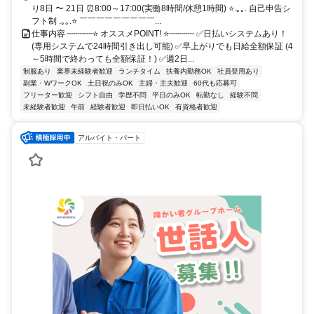
り8日 〜 21日 ⏰8:00～17:00(実働8時間/休憩1時間) ⭐.｡｡. 自己申告シ
フト制 .｡｡.⭐ ￣￣￣￣￣￣￣￣￣...
仕事内容 ┉┉┉⭐ オススメPOINT! ⭐┉┉┉ ✅日払いシステムあり！
(専用システムで24時間引き出し可能) ✅早上がりでも日給全額保証 (4
～5時間で終わっても全額保証！) ✅週2日...
制服あり
業界未経験者歓迎
ランチタイム
扶養内勤務OK
社員登用あり
副業・WワークOK
土日祝のみOK
主婦・主夫歓迎
60代も応募可
フリーター歓迎
シフト自由
学歴不問
平日のみOK
転勤なし
経験不問
未経験者歓迎
午前
経験者歓迎
即日払いOK
有資格者歓迎
アルバイト・パート