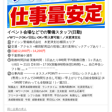
イベント会場などでの警備スタッフ(日勤)
✅WワークOK✅日払いOK✅即入寮可能！／木更津支社
テイシン警備株式会社 木更津支社/横田エリア
交通・アクセス ⭐横田駅周辺の現場に直行直帰/ピックアップあり！移
動の心配は不要です♪
日給12,000円～14,200円
千葉県袖ケ浦市
勤務時間詳細 実働時間：1日あたり8時間 平均勤務日数：1ヶ月あた
り8日 〜 21日 ⏰8:00～17:00(実働8時間/休憩1時間) ⭐.｡｡. 自己申告シ
フト制 .｡｡.⭐ ￣￣￣￣￣￣￣￣￣...
仕事内容 ┉┉┉⭐ オススメPOINT! ⭐┉┉┉ ✅日払いシステムあり！
(専用システムで24時間引き出し可能) ✅早上がりでも日給全額保証 (4
～5時間で終わっても全額保証！) ✅週2日...
制服あり
業界未経験者歓迎
ランチタイム
扶養内勤務OK
社員登用あり
副業・WワークOK
土日祝のみOK
主婦・主夫歓迎
60代も応募可
フリーター歓迎
シフト自由
学歴不問
平日のみOK
転勤なし
経験不問
未経験者歓迎
午前
経験者歓迎
即日払いOK
有資格者歓迎
同じ企業の求人