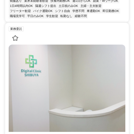
制服あり
業界未経験者歓迎
扶養内勤務OK
週1日からOK
副業・WワークOK
1日4時間以内OK
隔週シフト提出
土日祝のみOK
主婦・主夫歓迎
フリーター歓迎
バイク通勤OK
シフト自由
学歴不問
車通勤OK
即日勤務OK
職場見学可
平日のみOK
学生歓迎
転勤なし
経験不問
業務委託