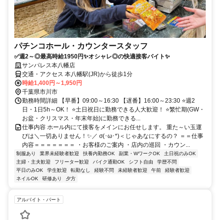
パチンコホール・カウンタースタッフ
✅週2～◎最高時給1950円✨オシャレ◎の快適接客バイト✨
サンパレス本八幡店
交通・アクセス 本八幡駅(JR)から徒歩1分
時給1,400円～1,950円
千葉県市川市
勤務時間詳細 【早番】09:00～16:30 【遅番】16:00～23:30 ⭐週2
日・1日5h～OK！ ⭐土日祝日に勤務できる人大歓迎！ ⭐繁忙期(GW・
お盆・クリスマス・年末年始)に勤務できる...
仕事内容 ホール内にて接客をメインにお任せします。 重た～い玉運
びは＼一切ありません！✨／ σ(･ω･*)＜じゃあなにするの？ ＝＝仕事
内容＝＝＝＝＝＝＝ ・お客様のご案内 ・店内の巡回 ・カウン...
制服あり
業界未経験者歓迎
扶養内勤務OK
副業・WワークOK
土日祝のみOK
主婦・主夫歓迎
フリーター歓迎
バイク通勤OK
シフト自由
学歴不問
平日のみOK
学生歓迎
転勤なし
経験不問
未経験者歓迎
午前
経験者歓迎
ネイルOK
研修あり
夕方
アルバイト・パート