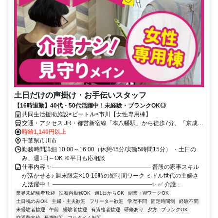
土日だけの声掛け・お手伝いスタッフ
【16時退勤】40代・50代活躍中！未経験・ブランクOK◎
共同生活援助施設<ビートル>市川【女性専用棟】
交通・アクセス JR・都営新宿線「本八幡駅」から徒歩7分、「京成八
幡駅」から徒歩10分
時給1,140円以上
千葉県市川市
勤務時間詳細 10:00～16:00（休憩45分/実働5時間15分） ・土日の
み、週1日～OK ※平日も応相談
仕事内容 ✨――――――――――――――――― 普段の家事スキル
が活かせる♪ 週末限定×10-16時の短時間ワーク ミドル世代の主婦さ
ん活躍中！ ―――――――――――――――――✨ ✅ 介護...
業界未経験者歓迎
扶養内勤務OK
週1日からOK
副業・WワークOK
土日祝のみOK
主婦・主夫歓迎
フリーター歓迎
学歴不問
固定時間制
経験不問
未経験者歓迎
午前
経験者歓迎
有資格者歓迎
研修あり
夕方
ブランクOK
交通費支給
長期歓迎
フルタイム歓迎