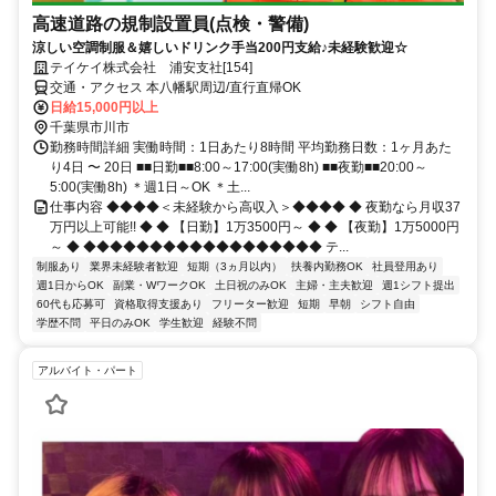
高速道路の規制設置員(点検・警備)
涼しい空調制服＆嬉しいドリンク手当200円支給♪未経験歓迎☆
テイケイ株式会社 浦安支社[154]
交通・アクセス 本八幡駅周辺/直行直帰OK
日給15,000円以上
千葉県市川市
勤務時間詳細 実働時間：1日あたり8時間 平均勤務日数：1ヶ月あた
り4日 〜 20日 ■■日勤■■8:00～17:00(実働8h) ■■夜勤■■20:00～
5:00(実働8h) ＊週1日～OK ＊土...
仕事内容 ◆◆◆◆＜未経験から高収入＞◆◆◆◆ ◆ 夜勤なら月収37
万円以上可能!! ◆ ◆ 【日勤】1万3500円～ ◆ ◆ 【夜勤】1万5000円
～ ◆ ◆◆◆◆◆◆◆◆◆◆◆◆◆◆◆◆◆◆ テ...
制服あり
業界未経験者歓迎
短期（3ヵ月以内）
扶養内勤務OK
社員登用あり
週1日からOK
副業・WワークOK
土日祝のみOK
主婦・主夫歓迎
週1シフト提出
60代も応募可
資格取得支援あり
フリーター歓迎
短期
早朝
シフト自由
学歴不問
平日のみOK
学生歓迎
経験不問
アルバイト・パート