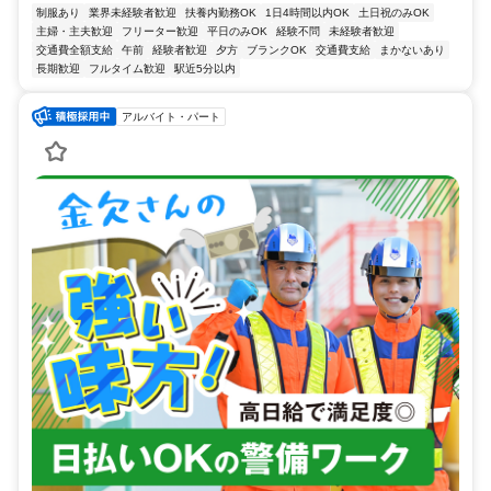
制服あり
業界未経験者歓迎
扶養内勤務OK
1日4時間以内OK
土日祝のみOK
主婦・主夫歓迎
フリーター歓迎
平日のみOK
経験不問
未経験者歓迎
交通費全額支給
午前
経験者歓迎
夕方
ブランクOK
交通費支給
まかないあり
長期歓迎
フルタイム歓迎
駅近5分以内
アルバイト・パート