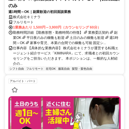
のみ
週1時間～OK｜副業歓迎の初回面談業務
株式会社キミナラ
フルリモート
1業務あたり 1,500円～3,900円（カウンセリング 60分）
勤務時間詳細 【勤務形態・勤務時間の特徴】 🌈 業務委託契約 🌈 副
業OK 🌈 平日夜のみの稼働も歓迎 🌈 土日のみの稼働も歓迎 🌈 週1時
間～OK 🌈 家事や育児、本業の合間での稼働も可能 固定シ...
仕事内容 【具体的な業務内容】 株式会社キミナラが運営する転職エ
ージェント紹介サービス「KIMINARA」にて、求職者との初回カウン
セリングをご担当いただきます。 本ポジションは、一般的な人材紹
介の...
シフト自由
フルリモート
在宅OK
服装自由
髪型・髪色自由
アルバイト・パート