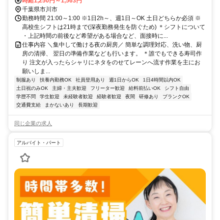
時給1,250円～1,563円
千葉県市川市
勤務時間 21:00～1:00 ※1日2h～、週1日～OK 土日どちらか必須 ※
高校生シフトは21時まで(深夜勤務発生を防ぐため) ＊シフトについて
・上記時間の前後など希望がある場合など、面接時に...
仕事内容 ＼集中して働ける夜の厨房／ 簡単な調理対応、洗い物、厨
房の清掃、 翌日の準備作業なども行います。 ＊誰でもできる寿司作
り 注文が入ったらシャリにネタをのせてレーンへ流す作業を主にお
願いしま...
制服あり
扶養内勤務OK
社員登用あり
週1日からOK
1日4時間以内OK
土日祝のみOK
主婦・主夫歓迎
フリーター歓迎
給料前払いOK
シフト自由
学歴不問
学生歓迎
未経験者歓迎
経験者歓迎
夜間
研修あり
ブランクOK
交通費支給
まかないあり
長期歓迎
同じ企業の求人
アルバイト・パート