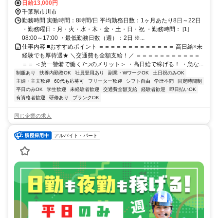
徒歩約11分、京成本線 菅野南口徒歩約11分 直行直帰OK＊交通費全
日給13,000円
額支給＊
千葉県市川市
勤務時間 実働時間：8時間/日 平均勤務日数：1ヶ月あたり8日～22日
・勤務曜日：月・火・水・木・金・土・日・祝 ・勤務時間： [1]
08:00～17:00 ・最低勤務日数（週）：2日 ※...
仕事内容 ■おすすめポイント ＝＝＝＝＝＝＝＝＝＝＝＝＝ 高日給×未
経験でも厚待遇★ ＼交通費も全額支給！／ ＝＝＝＝＝＝＝＝＝＝＝
＝＝ ＜第一警備で働く7つのメリット＞ ・高日給で稼げる！ ・急な...
制服あり
扶養内勤務OK
社員登用あり
副業・WワークOK
土日祝のみOK
主婦・主夫歓迎
60代も応募可
フリーター歓迎
シフト自由
学歴不問
固定時間制
平日のみOK
学生歓迎
未経験者歓迎
交通費全額支給
経験者歓迎
即日払いOK
有資格者歓迎
研修あり
ブランクOK
同じ企業の求人
アルバイト・パート