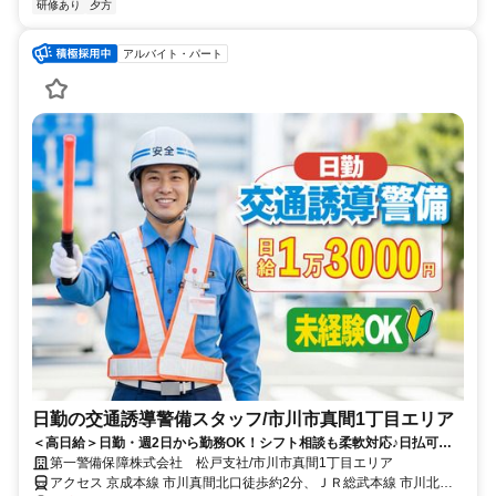
研修あり
夕方
アルバイト・パート
日勤の交通誘導警備スタッフ/市川市真間1丁目エリア
＜高日給＞日勤・週2日から勤務OK！シフト相談も柔軟対応♪日払可◎
未経験歓迎★
第一警備保障株式会社 松戸支社/市川市真間1丁目エリア
アクセス 京成本線 市川真間北口徒歩約2分、ＪＲ総武本線 市川北口