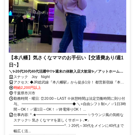
【本八幡】気さくなママのお手伝い【交通費あり/週1
日~】
＼✨20代30代40代活躍中!!✨週末の体験入店大歓迎✨／アットホームで
温かいラウンジ風スナック♪✅ノルマや競争は一切なし！✅週1日だけの
スナック Joy Night
お手伝いでも大歓迎！夜のスキマ時間を楽しく有効活用しませんか
アクセス: ◆JR総武線『本八幡駅』から徒歩1分！ 都営新宿線『本八
(„ᵕᴗᵕ„)
幡駅』からも好アクセス♪ さらに京成線『京成八幡駅』からも徒歩圏
時給2,200円以上
内！ 駅チカで各線からアクセス良好◎ 学校・仕事、お出かけ帰りに
千葉県市川市
寄り道感覚で出勤も♪ 市川駅・下総中山駅・西船橋駅など 総武線沿線
勤務時間・曜日: ⏰20:00～LAST ※休憩時間は法定労働時間に則り付
からも通勤ラクラク！ さらに船橋駅・津田沼駅方面からも 電車1本で
与。 ━━━━━━━━━━━━━━◆ ＼⭐自由シフト制⭐／ ✅1日3時
らくらくアクセス◎
間～OK！ ✅週1日～OK！ ✅終電帰りOK！ ...
仕事内容: ꙳.★━━━━━━━━━━━━━━ ✨ラウンジ風の気軽な
スナック✨ 気さくなママを楽しくサポート⸜❤︎⸝
━━━━━━━━━━━━━━꙳.☽ 20代～30代をメインに40代まで
幅広く活...