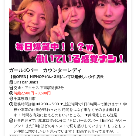
ガールズバー カウンターレディ
【新OPEN】HIPHOPガルバ!日払い可◎超優しい女性店長
Girls bar Bink's
交通・アクセス 市川駅徒歩3分
時給2,500円～3,500円
千葉県市川市
勤務時間詳細 ■19:00～5:00 ▼上記時間で1日3時間～で働けます！ 学
校や本業の仕事が終わったら 時間をつぶす事なくそのまま働けま
す！ 時間を有効に使えるのもいいところ。 ▼終電逃したら送迎...
仕事内容 ■市川駅北口徒歩1分に 7月にガールズバー【Bink's】がオー
プン！ まだ10名ほどのキャストで切り盛りしています！ もっともっ
と仲間は増やしたいと思っています！ 動画でも言ってますが、...