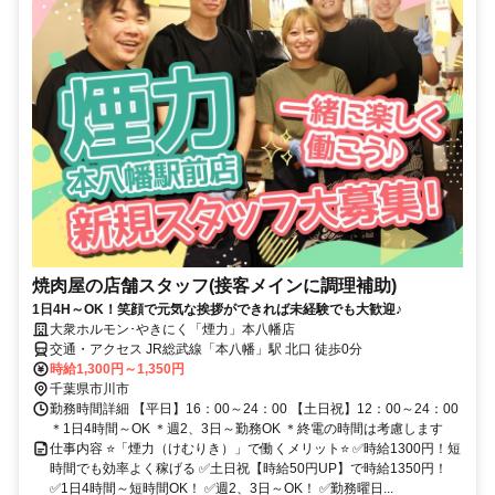
焼肉屋の店舗スタッフ(接客メインに調理補助)
1日4H～OK！笑顔で元気な挨拶ができれば未経験でも大歓迎♪
大衆ホルモン･やきにく「煙力」本八幡店
交通・アクセス JR総武線「本八幡」駅 北口 徒歩0分
時給1,300円～1,350円
千葉県市川市
勤務時間詳細 【平日】16：00～24：00 【土日祝】12：00～24：00
＊1日4時間～OK ＊週2、3日～勤務OK ＊終電の時間は考慮します
仕事内容 ⭐「煙力（けむりき）」で働くメリット⭐ ✅時給1300円！短
時間でも効率よく稼げる ✅土日祝【時給50円UP】で時給1350円！
✅1日4時間～短時間OK！ ✅週2、3日～OK！ ✅勤務曜日...