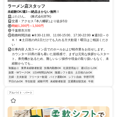
ラーメン店スタッフ
未経験OK/週3～/絶品まかない無料！
ぶたけん。 (株式会社BTK)
交通・アクセス ｢本八幡駅｣より徒歩5分
時給1,300円～1,500円
千葉県市川市
勤務時間詳細 ★8:30-11:00、11:00-15:00、17:30-22:00 ★週3日～Ｏ
Ｋ！ ★土日祝の内1日だけでも入れる方大歓迎！曜日はご相談くださ
い
仕事内容 人気ラーメン店でのホールおよび軽作業をお任せします。
カウンター10席の落ち着いた規模感で、まずは元気な挨拶からスター
ト。券売機があるため、難しいレジ操作や現金の取り扱いもなく、未
経験からでも...
制服あり
業界未経験者歓迎
扶養内勤務OK
社員登用あり
週1日からOK
副業・WワークOK
1日4時間以内OK
隔週シフト提出
土日祝のみOK
主婦・主夫歓迎
フリーター歓迎
バイク通勤OK
シフト自由
学歴不問
平日のみOK
学生歓迎
経験不問
未経験者歓迎
交通費全額支給
午前
アルバイト・パート