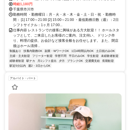
徒歩約6分、京成本線 国府台徒歩約13分 市川駅北口スグ、「ＹＡMＡ
時給1,180円
ＺＡＫＩ」の文字と太陽マークが目印のビルの２階です。
千葉県市川市
勤務時間 ・勤務曜日：月・火・水・木・金・土・日・祝 ・勤務時
間： [1] 17:00～21:00 [2] 15:00～21:00 ・最低勤務日数（週）：2日
シフトサイクル：1ヶ月 17:00...
仕事内容 レストランでの接客に興味がある方大歓迎！！ ホールスタ
ッフとして、ご来店したお客様のご案内、注文伺い、 ドリンク作
り、料理の提供、お会計など接客全般をお任せします。 また、閉店
後はホール清掃...
制服あり
扶養内勤務OK
副業・WワークOK
1日4時間以内OK
土日祝のみOK
主婦・主夫歓迎
フリーター歓迎
学歴不問
平日のみOK
学生歓迎
未経験者歓迎
経験者歓迎
駅ナカ
月1シフト提出
夕方
ブランクOK
交通費支給
長期歓迎
駅近5分以内
週2・3日からOK
アルバイト・パート