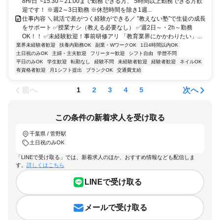
8H/日 └15:30～21:00まで勤務できる方、 5時間以上勤務できる方歓
迎です！ ※週2～3日勤務 ※休憩時間を除き1週...
仕事内容 ＼就活で差がつく経験ができる／ ”教えない塾”で生徒の成長
をサポート ✅授業ナシ（教える必要なし） ✅週2日～・2h～勤務
OK！！ ✅未経験歓迎！事前研修アリ 「教育業界にかかわりたい」...
業界未経験者歓迎
扶養内勤務OK
副業・WワークOK
1日4時間以内OK
土日祝のみOK
主婦・主夫歓迎
フリーター歓迎
シフト自由
学歴不問
平日のみOK
学生歓迎
転勤なし
経験不問
未経験者歓迎
経験者歓迎
ネイルOK
有資格者歓迎
月1シフト提出
ブランクOK
交通費支給
前へ
次へ
1
2
3
4
5
この条件の新着求人を受け取る
千葉県 / 菅野駅
土日祝のみOK
「LINEで受け取る」では、新着求人のほか、おすすめ情報なども配信しま
す。
詳しくはこちら
LINEで受け取る
メールで受け取る