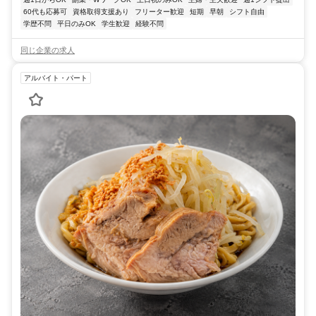
60代も応募可
資格取得支援あり
フリーター歓迎
短期
早朝
シフト自由
学歴不問
平日のみOK
学生歓迎
経験不問
同じ企業の求人
アルバイト・パート