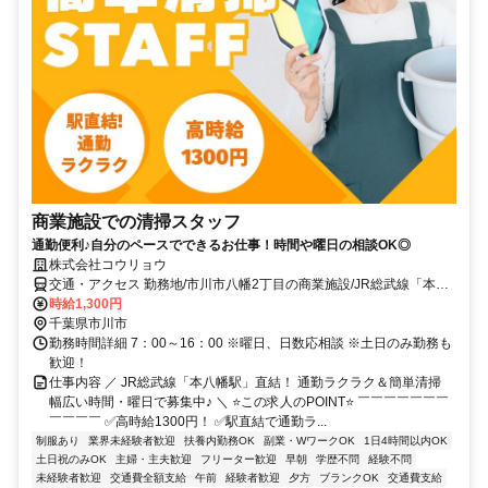
商業施設での清掃スタッフ
通勤便利♪自分のペースでできるお仕事！時間や曜日の相談OK◎
株式会社コウリョウ
交通・アクセス 勤務地/市川市八幡2丁目の商業施設/JR総武線「本八
幡駅」直結
時給1,300円
千葉県市川市
勤務時間詳細 7：00～16：00 ※曜日、日数応相談 ※土日のみ勤務も
歓迎！
仕事内容 ／ JR総武線「本八幡駅」直結！ 通勤ラクラク＆簡単清掃
幅広い時間・曜日で募集中♪ ＼ ⭐この求人のPOINT⭐ ￣￣￣￣￣￣￣
￣￣￣￣ ✅高時給1300円！ ✅駅直結で通勤ラ...
制服あり
業界未経験者歓迎
扶養内勤務OK
副業・WワークOK
1日4時間以内OK
土日祝のみOK
主婦・主夫歓迎
フリーター歓迎
早朝
学歴不問
経験不問
未経験者歓迎
交通費全額支給
午前
経験者歓迎
夕方
ブランクOK
交通費支給