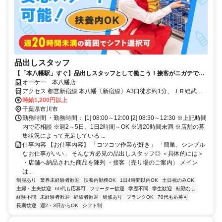
品出しスタッフ
【「本八幡駅」すぐ】品出しスタッフとして働こう！接客がニガテでも
安心のシンプル作業！
オーケー 本八幡店
アクセス 都営新宿線 本八幡〔新宿線〕A3口徒歩約1分、ＪＲ総武本
線 本八幡〔ＪＲ〕北口徒歩約3分、京成本線 京成八幡出口2徒歩約4
時給1,200円以上
分 総武線・都営新宿線「本八幡駅」すぐ＊自転車通勤OK
千葉県市川市
勤務時間 ・勤務時間： [1] 08:00～12:00 [2] 08:30～12:30 ※上記時間
内で応相談 ※週2～5日、1日2時間～OK ※週20時間未満 ※店舗の募
集状況によって充足している ...
仕事内容 【お仕事内容】 「コツコツ作業が好き」 「簡単、シンプル
なお仕事がいい」 そんな方必見の品出しスタッフ◎ ＜具体的には＞
・店舗へ納品された商品を陳列 ・接客（売り場のご案内） メイン
は...
制服あり
業界未経験者歓迎
扶養内勤務OK
1日4時間以内OK
土日祝のみOK
主婦・主夫歓迎
60代も応募可
フリーター歓迎
学歴不問
学生歓迎
転勤なし
経験不問
未経験者歓迎
経験者歓迎
研修あり
ブランクOK
70代も応募可
長期歓迎
週2・3日からOK
シフト制