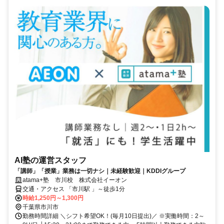
AI塾の運営スタッフ
「講師」「授業」業務は一切ナシ｜未経験歓迎｜KDDIグループ
atama+塾 市川校 株式会社イーオン
交通・アクセス 「市川駅 」～徒歩1分
時給1,250円～1,300円
千葉県市川市
勤務時間詳細 ＼シフト希望OK！(毎月10日提出)／ ※実働時間：2～