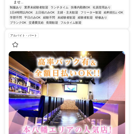
ませ...
制服あり
業界未経験者歓迎
ランチタイム
扶養内勤務OK
社員登用あり
1日4時間以内OK
土日祝のみOK
主婦・主夫歓迎
フリーター歓迎
給料前払いOK
学歴不問
平日のみOK
経験不問
未経験者歓迎
経験者歓迎
研修あり
ブランクOK
交通費支給
長期歓迎
フルタイム歓迎
アルバイト・パート