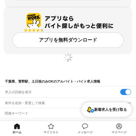
アプリを無料ダウンロード
千葉県、菅野駅、土日祝のみOKのアルバイト・バイト求人情報
求人の詳細を表示
条件を追加・変更して検索
新着求人を受け取る
市区町村を追加・変更
関連キーワード
完全在宅ワーク 全国
シール貼り 在宅
現在地周辺
ガチャガチャ
犬カフェ
千葉県
駅を追加・変更
バイトTOP
千葉県
市川市
菅野駅
土日祝のみOKのアルバイト・バ
千葉県
すべて
イト・求人
千葉市
すべて
ホーム
マイリスト
メッセージ
マイページ
職種を追加・変更
JR武蔵野線