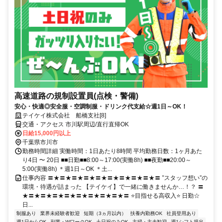
高速道路の規制設置員(点検・警備)
安心・快適◎安全服・空調制服・ドリンク代支給☆週1日～OK！
テイケイ株式会社 船橋支社[8]
交通・アクセス 市川駅周辺/直行直帰OK
日給15,000円以上
千葉県市川市
勤務時間詳細 実働時間：1日あたり8時間 平均勤務日数：1ヶ月あた
り4日 〜 20日 ■■日勤■■8:00～17:00(実働8h) ■■夜勤■■20:00～
5:00(実働8h) ＊週1日～OK ＊土...
仕事内容 〓★〓★〓★〓★〓★〓★〓★〓★〓★〓 ”スタッフ想い”の
環境・待遇が詰まった 【テイケイ】で一緒に働きませんか…！？ 〓
★〓★〓★〓★〓★〓★〓★〓★〓★〓 ⭐目指せる高収入⭐ 日勤☆
日...
制服あり
業界未経験者歓迎
短期（3ヵ月以内）
扶養内勤務OK
社員登用あり
週1日からOK
副業・WワークOK
土日祝のみOK
主婦・主夫歓迎
週1シフト提出