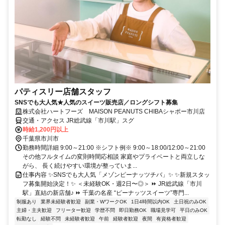
パティスリー店舗スタッフ
SNSでも大人気★人気のスイーツ販売店／ロングシフト募集
株式会社ハートフーズ MAISON PEANUTS CHIBAシャポー市川店
交通・アクセス JR総武線「市川駅」スグ
時給1,200円以上
千葉県市川市
勤務時間詳細 9:00～21:00 ※シフト例※ 9:00～18:00/12:00～21:00
その他フルタイムの変則時間応相談 家庭やプライベートと両立しな
がら、 長く続けやすい環境が整っていま...
仕事内容 ✨SNSでも大人気「メゾンピーナッツチバ」✨ ✨新規スタッ
フ募集開始決定！✨ ＜未経験OK・週2日〜◎＞ ⏩ JR総武線「市川
駅」直結の新店舗♪ ⏩ 千葉の名産 “ピーナッツスイーツ”専門...
制服あり
業界未経験者歓迎
副業・WワークOK
1日4時間以内OK
土日祝のみOK
主婦・主夫歓迎
フリーター歓迎
学歴不問
即日勤務OK
職場見学可
平日のみOK
転勤なし
経験不問
未経験者歓迎
午前
経験者歓迎
夜間
有資格者歓迎