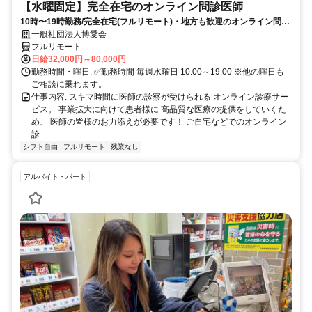
【水曜固定】完全在宅のオンライン問診医師
10時〜19時勤務/完全在宅(フルリモート)・地方も歓迎のオンライン問診
業務
一般社団法人博愛会
フルリモート
日給32,000円～80,000円
勤務時間・曜日: ✅勤務時間 毎週水曜日 10:00～19:00 ※他の曜日も
ご相談に乗れます。
仕事内容: スキマ時間に医師の診察が受けられる オンライン診療サー
ビス。 事業拡大に向けて患者様に 高品質な医療の提供をしていくた
め、 医師の皆様のお力添えが必要です！ ご自宅などでのオンライン
診...
シフト自由
フルリモート
残業なし
アルバイト・パート