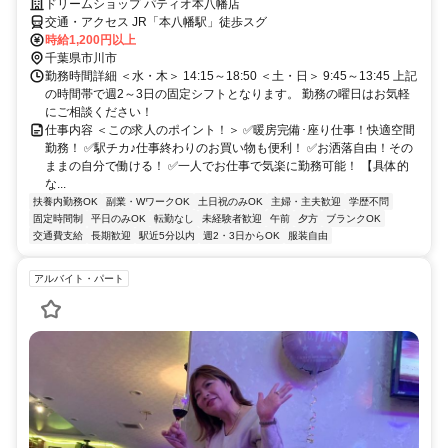
ドリームショップ パティオ本八幡店
交通・アクセス JR「本八幡駅」徒歩スグ
時給1,200円以上
千葉県市川市
勤務時間詳細 ＜水・木＞ 14:15～18:50 ＜土・日＞ 9:45～13:45 上記
の時間帯で週2～3日の固定シフトとなります。 勤務の曜日はお気軽
にご相談ください！
仕事内容 ＜この求人のポイント！＞ ✅暖房完備･座り仕事！快適空間
勤務！ ✅駅チカ♪仕事終わりのお買い物も便利！ ✅お洒落自由！その
ままの自分で働ける！ ✅一人でお仕事で気楽に勤務可能！ 【具体的
な...
扶養内勤務OK
副業・WワークOK
土日祝のみOK
主婦・主夫歓迎
学歴不問
固定時間制
平日のみOK
転勤なし
未経験者歓迎
午前
夕方
ブランクOK
交通費支給
長期歓迎
駅近5分以内
週2・3日からOK
服装自由
アルバイト・パート