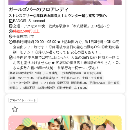
ガールズバーのフロアレディ
ストレスフリーな厚待遇＆高収入！カウンター越し接客で安心♪
BADGIRLS...second
交通・アクセス 中央・総武各駅停車「本八幡駅」より徒歩2分
時給2,500円以上
千葉県市川市
勤務時間詳細 20:00～05:00 ★上記時間内で、週1日3時間～OK ◎完
全自由シフト制です！ ◎終電後や当日の急な出勤もOK♪ ◎出勤の強
制一切ナシ！ ◎帰りが遅くなっても 安心の送りあり！...
仕事内容 本八幡で10年以上にわたり 人気のGirl's bar♪ 同期と一緒に
お店を盛り上げませんか★ 客層◎の優良店！未経験の学生さん・ OL
さん多数在籍♪出勤の強制・ 営業行為一切ナシで安心！...
業界未経験者歓迎
短期（3ヵ月以内）
扶養内勤務OK
週1日からOK
副業・WワークOK
1日4時間以内OK
土日祝のみOK
主婦・主夫歓迎
フリーター歓迎
早朝
シフト自由
学歴不問
即日勤務OK
平日のみOK
学生歓迎
転勤なし
経験不問
未経験者歓迎
経験者歓迎
ネイルOK
アルバイト・パート