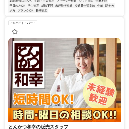
1日4時間以内OK
主婦・主夫歓迎
フリーター歓迎
シフト自由
学歴不問
平日のみOK
学生歓迎
経験不問
未経験者歓迎
交通費全額支給
午前
駅ナカ
夕方
ブランクOK
長期歓迎
アルバイト・パート
とんかつ和幸の販売スタッフ