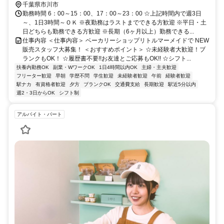
千葉県市川市
勤務時間 6：00～15：00、17：00～23：00 ☆上記時間内で週3日
～、1日3時間～ＯＫ ※夜勤務はラストまでできる方歓迎 ※平日・土
日どちらも勤務できる方歓迎 ※長期（6ヶ月以上）勤務できる...
仕事内容 ＜仕事内容＞ ベーカリーショップリトルマーメイドで NEW
販売スタッフ大募集！ ＜おすすめポイント＞ ☆未経験者大歓迎！ブ
ランクもOK！ ☆履歴書不要!!お友達とご応募もOK!! ☆シフト...
扶養内勤務OK
副業・WワークOK
1日4時間以内OK
主婦・主夫歓迎
フリーター歓迎
早朝
学歴不問
学生歓迎
未経験者歓迎
午前
経験者歓迎
駅ナカ
有資格者歓迎
夕方
ブランクOK
交通費支給
長期歓迎
駅近5分以内
週2・3日からOK
シフト制
アルバイト・パート