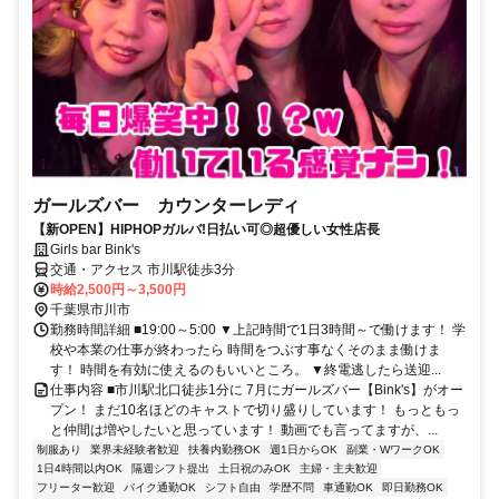
ガールズバー カウンターレディ
【新OPEN】HIPHOPガルバ!日払い可◎超優しい女性店長
Girls bar Bink's
交通・アクセス 市川駅徒歩3分
時給2,500円～3,500円
千葉県市川市
勤務時間詳細 ■19:00～5:00 ▼上記時間で1日3時間～で働けます！ 学
校や本業の仕事が終わったら 時間をつぶす事なくそのまま働けま
す！ 時間を有効に使えるのもいいところ。 ▼終電逃したら送迎...
仕事内容 ■市川駅北口徒歩1分に 7月にガールズバー【Bink's】がオー
プン！ まだ10名ほどのキャストで切り盛りしています！ もっともっ
と仲間は増やしたいと思っています！ 動画でも言ってますが、...
制服あり
業界未経験者歓迎
扶養内勤務OK
週1日からOK
副業・WワークOK
1日4時間以内OK
隔週シフト提出
土日祝のみOK
主婦・主夫歓迎
フリーター歓迎
バイク通勤OK
シフト自由
学歴不問
車通勤OK
即日勤務OK