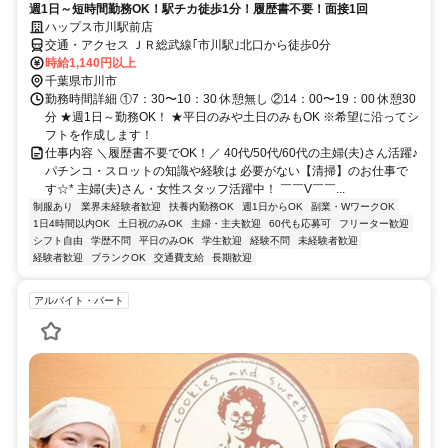
週1日～短時間勤務OK！駅チカ徒歩1分！履歴書不要！面接1回
ハップス市川駅前店
交通・アクセス ＪＲ総武線｢市川駅｣北口から徒歩0分
時給1,140円以上
千葉県市川市
勤務時間詳細 ①7：30〜10：30 休憩無し ②14：00〜19：00 休憩30
分 ★週1日～勤務OK！ ★平日のみや土日のみもOK ※希望に沿ってシ
フトを作成します！
仕事内容 ＼履歴書不要でOK！／ 40代/50代/60代の主婦(夫)さん活躍♪
パチンコ・スロットの知識や経験は 必要がない【清掃】のお仕事で
す☆* 主婦(夫)さん・女性スタッフ活躍中！ ￣￣V￣￣...
制服あり
業界未経験者歓迎
扶養内勤務OK
週1日からOK
副業・WワークOK
1日4時間以内OK
土日祝のみOK
主婦・主夫歓迎
60代も応募可
フリーター歓迎
シフト自由
学歴不問
平日のみOK
学生歓迎
経験不問
未経験者歓迎
経験者歓迎
ブランクOK
交通費支給
長期歓迎
アルバイト・パート