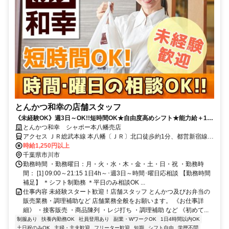
とんかつ和幸の店舗スタッフ
《未経験OK》週3日～OK!!短時間OK★自由度高めシフト★能力給＋180
円迄★面接時､履歴書不要
とんかつ和幸 シャポー本八幡売店
アクセス ＪＲ総武本線 本八幡〔ＪＲ〕北口徒歩約1分、都営新宿線
本八幡〔新宿線〕A2口徒歩約2分、京成本線 京成八幡出口3徒歩約5
時給1,250円以上
分
千葉県市川市
勤務時間 ・勤務曜日：月・火・水・木・金・土・日・祝 ・勤務時
間： [1] 09:00～21:15 1日4h～･週3日～時間･曜日応相談 【勤務時間
補足】 ＊シフト制勤務 ＊平日のみ相談OK ...
仕事内容 未経験スタート歓迎！店舗スタッフ とんかつ及びお弁当の
販売業務・調理補助など 店舗業務全般をお願います。 《お仕事詳
細》 ・接客販売 ・商品陳列 ・レジ打ち ・調理補助 など 《初めて...
制服あり
扶養内勤務OK
社員登用あり
副業・WワークOK
1日4時間以内OK
土日祝のみOK
主婦・主夫歓迎
フリーター歓迎
短期
シフト自由
学歴不問