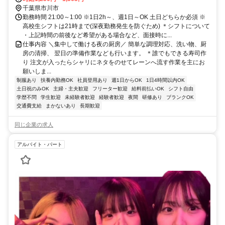
千葉県市川市
勤務時間 21:00～1:00 ※1日2h～、週1日～OK 土日どちらか必須 ※
高校生シフトは21時まで(深夜勤務発生を防ぐため) ＊シフトについて
・上記時間の前後など希望がある場合など、面接時に...
仕事内容 ＼集中して働ける夜の厨房／ 簡単な調理対応、洗い物、厨
房の清掃、 翌日の準備作業なども行います。 ＊誰でもできる寿司作
り 注文が入ったらシャリにネタをのせてレーンへ流す作業を主にお
願いしま...
制服あり
扶養内勤務OK
社員登用あり
週1日からOK
1日4時間以内OK
土日祝のみOK
主婦・主夫歓迎
フリーター歓迎
給料前払いOK
シフト自由
学歴不問
学生歓迎
未経験者歓迎
経験者歓迎
夜間
研修あり
ブランクOK
交通費支給
まかないあり
長期歓迎
同じ企業の求人
アルバイト・パート