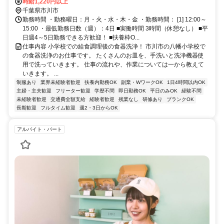
宿線〕A6口徒歩約3分、ＪＲ総武本線 本八幡〔ＪＲ〕北口徒歩約7分
時給1,220円以上
千葉県市川市
勤務時間 ・勤務曜日：月・火・水・木・金 ・勤務時間： [1] 12:00～
15:00 ・最低勤務日数（週）：4日 ■実働時間 3時間（休憩なし） ■平
日週4～5日勤務できる方歓迎！ ■扶養枠O...
仕事内容 小学校での給食調理後の食器洗浄！ 市川市の八幡小学校で
の食器洗浄のお仕事です。 たくさんのお皿を、手洗いと洗浄機器使
用で洗っていきます。 仕事の流れや、作業については一から教えて
いきます。 ...
制服あり
業界未経験者歓迎
扶養内勤務OK
副業・WワークOK
1日4時間以内OK
主婦・主夫歓迎
フリーター歓迎
学歴不問
即日勤務OK
平日のみOK
経験不問
未経験者歓迎
交通費全額支給
経験者歓迎
残業なし
研修あり
ブランクOK
長期歓迎
フルタイム歓迎
週2・3日からOK
アルバイト・パート