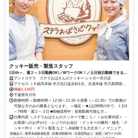
クッキー販売・製造スタッフ
1日4h～、週２～３日勤務OK!／WワークOK！／土日祝日勤務できる方
大歓迎！！！遅番（～21:30）メインのシフトです
アントステラ ステラおばさんのクッキー シャポー市川店
アクセス ＪＲ総武本線 市川北口徒歩約1分、京成本線 市川真間南口
徒歩約8分、京成本線 国府台徒歩約15分
時給1,140円
千葉県市川市
勤務時間 ＜勤務時間＞ 12:30～21:30 ※遅番（～21:30）での勤務が
可能な方のみの募集となります。 ＜補足＞ ■上記時間の中で、１日4
～7時間・週２～３日 ■積極採用中：長期勤務可能な方...
仕事内容 ＼ステラおばさんのクッキーで働こう／ ＜お仕事内容＞ ・
お客様へのお声がけ ・レジでのお会計 ・クッキーの陳列・補充 ・ク
ッキー作り ・ギフト製造 など ＼未経験でも大丈夫！／ マニュア...
制服あり
業界未経験者歓迎
扶養内勤務OK
社員登用あり
副業・WワークOK