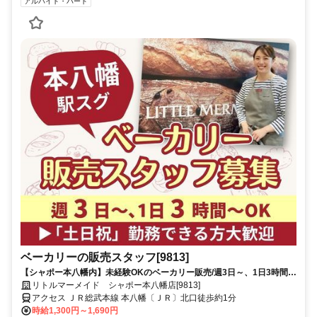
アルバイト・パート
ベーカリーの販売スタッフ[9813]
【シャポー本八幡内】未経験OKのベーカリー販売/週3日～、1日3時間～
OK/早朝・土日祝の手当てもあり♪
リトルマーメイド シャポー本八幡店[9813]
アクセス ＪＲ総武本線 本八幡〔ＪＲ〕北口徒歩約1分
時給1,300円～1,690円