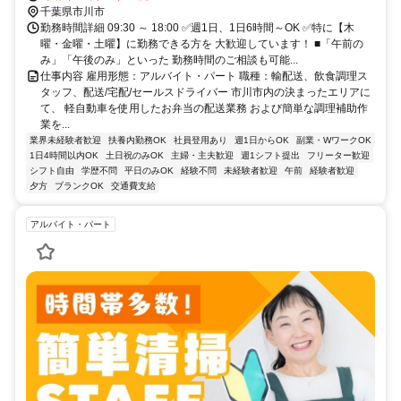
千葉県市川市
勤務時間詳細 09:30 ～ 18:00 ✅週1日、1日6時間～OK ✅特に【木
曜・金曜・土曜】に勤務できる方を 大歓迎しています！ ■「午前の
み」「午後のみ」といった 勤務時間のご相談も可能...
仕事内容 雇用形態：アルバイト・パート 職種：輸配送、飲食調理ス
タッフ、配送/宅配/セールスドライバー 市川市内の決まったエリアに
て、 軽自動車を使用したお弁当の配送業務 および簡単な調理補助作
業を...
業界未経験者歓迎
扶養内勤務OK
社員登用あり
週1日からOK
副業・WワークOK
1日4時間以内OK
土日祝のみOK
主婦・主夫歓迎
週1シフト提出
フリーター歓迎
シフト自由
学歴不問
平日のみOK
経験不問
未経験者歓迎
午前
経験者歓迎
夕方
ブランクOK
交通費支給
アルバイト・パート