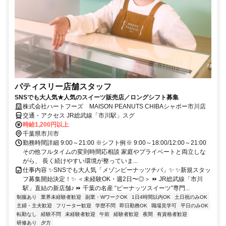
パティスリー店舗スタッフ
SNSでも大人気★人気のスイーツ販売店／ロングシフト募集
株式会社ハートフーズ MAISON PEANUTS CHIBAシャポー市川店
交通・アクセス JR総武線「市川駅」スグ
時給1,200円以上
千葉県市川市
勤務時間詳細 9:00～21:00 ※シフト例※ 9:00～18:00/12:00～21:00
その他フルタイムの変則時間応相談 家庭やプライベートと両立しな
がら、 長く続けやすい環境が整っていま...
仕事内容 ✨SNSでも大人気「メゾンピーナッツチバ」✨ ✨新規スタッ
フ募集開始決定！✨ ＜未経験OK・週2日〜◎＞ ⏩ JR総武線「市川
駅」直結の新店舗♪ ⏩ 千葉の名産 “ピーナッツスイーツ”専門...
制服あり
業界未経験者歓迎
副業・WワークOK
1日4時間以内OK
土日祝のみOK
主婦・主夫歓迎
フリーター歓迎
学歴不問
即日勤務OK
職場見学可
平日のみOK
転勤なし
経験不問
未経験者歓迎
午前
経験者歓迎
夜間
有資格者歓迎
研修あり
夕方