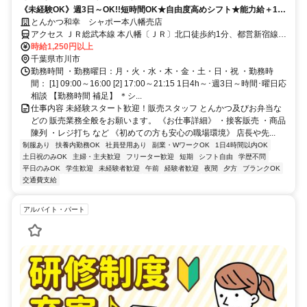
《未経験OK》週3日～OK!!短時間OK★自由度高めシフト★能力給＋180
円迄★面接時､履歴書不要
とんかつ和幸 シャポー本八幡売店
アクセス ＪＲ総武本線 本八幡〔ＪＲ〕北口徒歩約1分、都営新宿線
本八幡〔新宿線〕A2口徒歩約2分、京成本線 京成八幡出口3徒歩約5
時給1,250円以上
分
千葉県市川市
勤務時間 ・勤務曜日：月・火・水・木・金・土・日・祝 ・勤務時
間： [1] 09:00～16:00 [2] 17:00～21:15 1日4h～･週3日～時間･曜日応
相談 【勤務時間 補足】 ＊シ...
仕事内容 未経験スタート歓迎！販売スタッフ とんかつ及びお弁当な
どの 販売業務全般をお願います。 《お仕事詳細》 ・接客販売 ・商品
陳列 ・レジ打ち など 《初めての方も安心の職場環境》 店長や先...
制服あり
扶養内勤務OK
社員登用あり
副業・WワークOK
1日4時間以内OK
土日祝のみOK
主婦・主夫歓迎
フリーター歓迎
短期
シフト自由
学歴不問
平日のみOK
学生歓迎
未経験者歓迎
午前
経験者歓迎
夜間
夕方
ブランクOK
交通費支給
アルバイト・パート