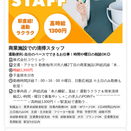
商業施設での清掃スタッフ
通勤便利♪自分のペースでできるお仕事！時間や曜日の相談OK◎
株式会社コウリョウ
交通・アクセス 勤務地/市川市八幡2丁目の商業施設/JR総武線「本八
幡駅」直結
時給1,300円
千葉県市川市
勤務時間詳細 7：00～16：00 ※曜日、日数応相談 ※土日のみ勤務も
歓迎！
仕事内容 ／ JR総武線「本八幡駅」直結！ 通勤ラクラク＆簡単清掃
幅広い時間・曜日で募集中♪ ＼ ⭐この求人のPOINT⭐ ￣￣￣￣￣￣￣
￣￣￣￣ ✅高時給1300円！ ✅駅直結で通勤ラ...
制服あり
業界未経験者歓迎
扶養内勤務OK
副業・WワークOK
1日4時間以内OK
土日祝のみOK
主婦・主夫歓迎
フリーター歓迎
早朝
学歴不問
経験不問
未経験者歓迎
交通費全額支給
午前
経験者歓迎
夕方
ブランクOK
交通費支給
長期歓迎
駅近5分以内