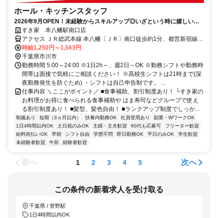
ホール・キッチンスタッフ
2026年9月OPEN！未経験からスキルアップ◎いざという時に嬉しい給
与前払い制度あり！
すき家 本八幡駅南口店
アクセス ＪＲ総武本線 本八幡〔ＪＲ〕南口徒歩約1分、都営新宿線
本八幡〔新宿線〕A2口徒歩約3分、京成本線 京成八幡出口3徒歩約7
時給1,250円～1,563円
分 本八幡駅南口スグ
千葉県市川市
勤務時間 5:00～24:00 ※1日2h～、週2日～OK ※勤務シフトや勤務時
間帯は面接で気軽にご相談ください！ ※高校生シフトは21時まで(深
夜勤務発生を防ぐため) ・シフトは自己申告制です。 ...
仕事内容 ＼ここがポイント／ ■食事補助、割引制度あり！ └すき家の
お料理がお得に食べられる食事補助や はま寿司などグループで使え
る割引制度あり！ ■髪型、髪色自由！ ■ランクアップ制度でしっか...
制服あり
短期（3ヵ月以内）
扶養内勤務OK
社員登用あり
副業・WワークOK
1日4時間以内OK
土日祝のみOK
主婦・主夫歓迎
60代も応募可
フリーター歓迎
給料前払いOK
早朝
シフト自由
学歴不問
即日勤務OK
平日のみOK
学生歓迎
未経験者歓迎
午前
経験者歓迎
前へ
次へ
1
2
3
4
5
この条件の新着求人を受け取る
千葉県 / 菅野駅
1日4時間以内OK