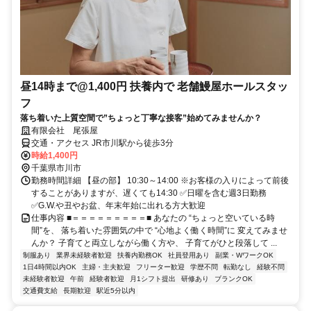
昼14時まで@1,400円 扶養内で 老舗鰻屋ホールスタッ
フ
落ち着いた上質空間で”ちょっと丁寧な接客”始めてみませんか？
有限会社 尾張屋
交通・アクセス JR市川駅から徒歩3分
時給1,400円
千葉県市川市
勤務時間詳細 【昼の部】 10:30～14:00 ※お客様の入りによって前後
することがありますが、遅くても14:30 ✅日曜を含む週3日勤務
✅G.W.や丑やお盆、年末年始に出れる方大歓迎
仕事内容 ■＝＝＝＝＝＝＝＝＝■ あなたの “ちょっと空いている時
間”を、 落ち着いた雰囲気の中で “心地よく働く時間”に 変えてみませ
んか？ 子育てと両立しながら働く方や、 子育てがひと段落して ...
制服あり
業界未経験者歓迎
扶養内勤務OK
社員登用あり
副業・WワークOK
1日4時間以内OK
主婦・主夫歓迎
フリーター歓迎
学歴不問
転勤なし
経験不問
未経験者歓迎
午前
経験者歓迎
月1シフト提出
研修あり
ブランクOK
交通費支給
長期歓迎
駅近5分以内