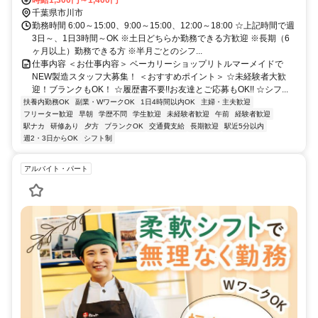
時給1,300円～1,400円
千葉県市川市
勤務時間 6:00～15:00、9:00～15:00、12:00～18:00 ☆上記時間で週
3日～、1日3時間～OK ※土日どちらか勤務できる方歓迎 ※長期（6
ヶ月以上）勤務できる方 ※半月ごとのシフ...
仕事内容 ＜お仕事内容＞ ベーカリーショップリトルマーメイドで
NEW製造スタッフ大募集！ ＜おすすめポイント＞ ☆未経験者大歓
迎！ブランクもOK！ ☆履歴書不要!!お友達とご応募もOK!! ☆シフ...
扶養内勤務OK
副業・WワークOK
1日4時間以内OK
主婦・主夫歓迎
フリーター歓迎
早朝
学歴不問
学生歓迎
未経験者歓迎
午前
経験者歓迎
駅ナカ
研修あり
夕方
ブランクOK
交通費支給
長期歓迎
駅近5分以内
週2・3日からOK
シフト制
アルバイト・パート