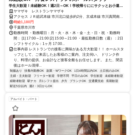
学生大歓迎！未経験OK！週2日～OK！学校帰りににサクッとお小遣い
稼ぎ♪ 洋食レストランのホールのお仕事です！ 初めてのアルバイトで
ヤマザキ レストランヤマザキ
も安心サポート◎ お友達と一緒に応募もOKです。
アクセス ＪＲ総武本線 市川北口徒歩約2分、京成本線 市川真間南口
徒歩約6分、京成本線 国府台徒歩約13分 市川駅北口スグ、「ＹＡMＡ
時給1,180円
ＺＡＫＩ」の文字と太陽マークが目印のビルの２階です。
千葉県市川市
勤務時間 ・勤務曜日：月・火・水・木・金・土・日・祝 ・勤務時
間： [1] 17:00～21:00 [2] 15:00～21:00 ・最低勤務日数（週）：2日
シフトサイクル：1ヶ月 17:00...
仕事内容 レストランでの接客に興味がある方大歓迎！！ ホールスタ
ッフとして、ご来店したお客様のご案内、注文伺い、 ドリンク作
り、料理の提供、お会計など接客全般をお任せします。 また、閉店
後はホール清掃...
制服あり
扶養内勤務OK
副業・WワークOK
1日4時間以内OK
土日祝のみOK
主婦・主夫歓迎
フリーター歓迎
学歴不問
平日のみOK
学生歓迎
未経験者歓迎
経験者歓迎
駅ナカ
月1シフト提出
夕方
ブランクOK
交通費支給
長期歓迎
駅近5分以内
週2・3日からOK
アルバイト・パート