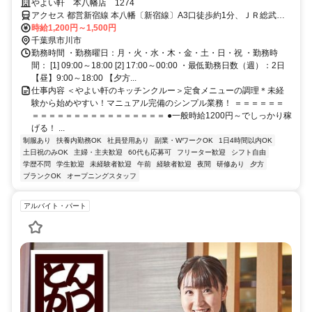
フトで働きやすい！＜オンライン面接実施中＞
やよい軒 本八幡店 1274
アクセス 都営新宿線 本八幡〔新宿線〕A3口徒歩約1分、ＪＲ総武本
線 本八幡〔ＪＲ〕北口徒歩約3分、京成本線 京成八幡出口2徒歩約5
時給1,200円～1,500円
分 本八幡駅A3口より徒歩1分
千葉県市川市
勤務時間 ・勤務曜日：月・火・水・木・金・土・日・祝 ・勤務時
間： [1] 09:00～18:00 [2] 17:00～00:00 ・最低勤務日数（週）：2日
【昼】9:00～18:00 【夕方...
仕事内容 ＜やよい軒のキッチンクルー＞定食メニューの調理＊未経
験から始めやすい！マニュアル完備のシンプル業務！ ＝＝＝＝＝＝
＝＝＝＝＝＝＝＝＝＝＝＝＝＝＝＝ ●一般時給1200円～でしっかり稼
げる！ ...
制服あり
扶養内勤務OK
社員登用あり
副業・WワークOK
1日4時間以内OK
土日祝のみOK
主婦・主夫歓迎
60代も応募可
フリーター歓迎
シフト自由
学歴不問
学生歓迎
未経験者歓迎
午前
経験者歓迎
夜間
研修あり
夕方
ブランクOK
オープニングスタッフ
アルバイト・パート