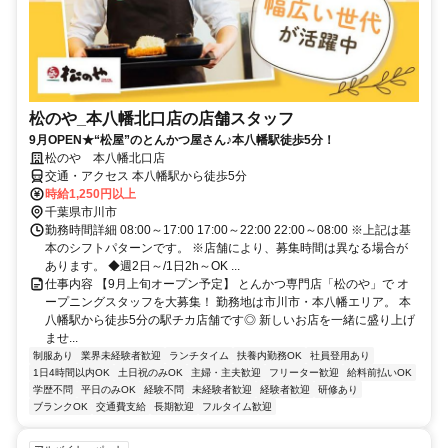
松のや_本八幡北口店の店舗スタッフ
9月OPEN★“松屋”のとんかつ屋さん♪本八幡駅徒歩5分！
松のや 本八幡北口店
交通・アクセス 本八幡駅から徒歩5分
時給1,250円以上
千葉県市川市
勤務時間詳細 08:00～17:00 17:00～22:00 22:00～08:00 ※上記は基
本のシフトパターンです。 ※店舗により、募集時間は異なる場合が
あります。 ◆週2日～/1日2h～OK ...
仕事内容 【9月上旬オープン予定】 とんかつ専門店「松のや」で オ
ープニングスタッフを大募集！ 勤務地は市川市・本八幡エリア。 本
八幡駅から徒歩5分の駅チカ店舗です◎ 新しいお店を一緒に盛り上げ
ませ...
制服あり
業界未経験者歓迎
ランチタイム
扶養内勤務OK
社員登用あり
1日4時間以内OK
土日祝のみOK
主婦・主夫歓迎
フリーター歓迎
給料前払いOK
学歴不問
平日のみOK
経験不問
未経験者歓迎
経験者歓迎
研修あり
ブランクOK
交通費支給
長期歓迎
フルタイム歓迎