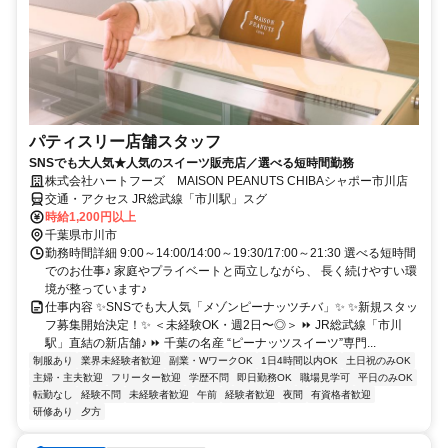
パティスリー店舗スタッフ
SNSでも大人気★人気のスイーツ販売店／選べる短時間勤務
株式会社ハートフーズ MAISON PEANUTS CHIBAシャポー市川店
交通・アクセス JR総武線「市川駅」スグ
時給1,200円以上
千葉県市川市
勤務時間詳細 9:00～14:00/14:00～19:30/17:00～21:30 選べる短時間
でのお仕事♪ 家庭やプライベートと両立しながら、 長く続けやすい環
境が整っています♪
仕事内容 ✨SNSでも大人気「メゾンピーナッツチバ」✨ ✨新規スタッ
フ募集開始決定！✨ ＜未経験OK・週2日〜◎＞ ⏩ JR総武線「市川
駅」直結の新店舗♪ ⏩ 千葉の名産 “ピーナッツスイーツ”専門...
制服あり
業界未経験者歓迎
副業・WワークOK
1日4時間以内OK
土日祝のみOK
主婦・主夫歓迎
フリーター歓迎
学歴不問
即日勤務OK
職場見学可
平日のみOK
転勤なし
経験不問
未経験者歓迎
午前
経験者歓迎
夜間
有資格者歓迎
研修あり
夕方