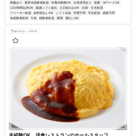
制服あり
業界未経験者歓迎
扶養内勤務OK
社員登用あり
副業・WワークOK
1日4時間以内OK
隔週シフト提出
土日祝のみOK
主婦・主夫歓迎
フリーター歓迎
給料前払いOK
シフト自由
学歴不問
学生歓迎
経験不問
未経験者歓迎
午前
経験者歓迎
夜間
週払いOK
アルバイト・パート
未経験OK 洋食レストランのホールスタッフ