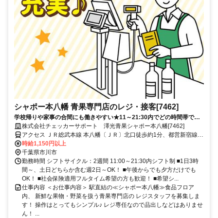
シャポー本八幡 青果専門店のレジ・接客[7462]
学校帰りや家事の合間にも働きやすい★11～21:30内でどの時間帯でも
大歓迎！1日3h～短時間勤務もOK！駅直結で通勤ラクラク♪
株式会社チェッカーサポート 澤光青果シャポー本八幡[7462]
アクセス ＪＲ総武本線 本八幡〔ＪＲ〕北口徒歩約1分、都営新宿線
本八幡〔新宿線〕A2口徒歩約1分、京成本線 京成八幡出口3徒歩約6
時給1,150円以上
分
千葉県市川市
勤務時間 シフトサイクル：2週間 11:00～21:30内シフト制 ■1日3時
間～、土日どちらか含む週2日～OK！ ■午後からでも夕方だけでも
OK！ ■社会保険適用フルタイム希望の方も歓迎！ ■希望シ...
仕事内容 ＜お仕事内容＞ 駅直結の≪シャポー本八幡≫食品フロア
内、 新鮮な果物・野菜を扱う青果専門店の レジスタッフを募集しま
す！ 操作はとってもシンプル♪ レジ専任なので品出しなどはありませ
ん！ ...