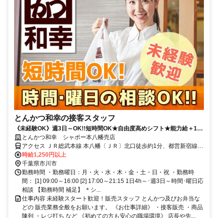
とんかつ和幸の接客スタッフ
《未経験OK》週3日～OK!!短時間OK★自由度高めシフト★能力給＋180
円迄★面接時､履歴書不要
とんかつ和幸 シャポー本八幡売店
アクセス ＪＲ総武本線 本八幡〔ＪＲ〕北口徒歩約1分、都営新宿線
本八幡〔新宿線〕A2口徒歩約2分、京成本線 京成八幡出口3徒歩約5
時給1,250円以上
分
千葉県市川市
勤務時間 ・勤務曜日：月・火・水・木・金・土・日・祝 ・勤務時
間： [1] 09:00～16:00 [2] 17:00～21:15 1日4h～･週3日～時間･曜日応
相談 【勤務時間 補足】 ＊シ...
仕事内容 未経験スタート歓迎！販売スタッフ とんかつ及びお弁当な
どの 販売業務全般をお願います。 《お仕事詳細》 ・接客販売 ・商品
陳列 ・レジ打ち など 《初めての方も安心の職場環境》 店長や先...