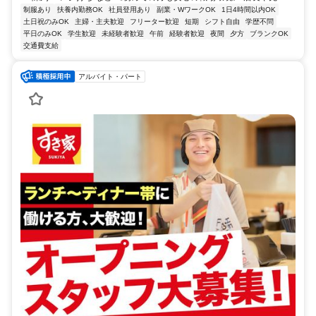
制服あり
扶養内勤務OK
社員登用あり
副業・WワークOK
1日4時間以内OK
土日祝のみOK
主婦・主夫歓迎
フリーター歓迎
短期
シフト自由
学歴不問
平日のみOK
学生歓迎
未経験者歓迎
午前
経験者歓迎
夜間
夕方
ブランクOK
交通費支給
アルバイト・パート