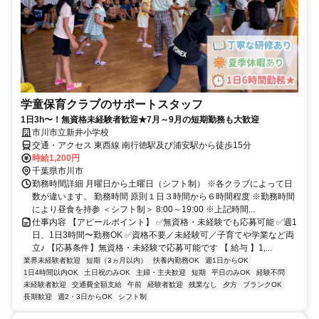
学童保育クラブのサポートスタッフ
1日3h〜！無資格未経験者歓迎★7月～9月の短期勤務も大歓迎
市川市立新井小学校
交通・アクセス 東西線 南行徳駅及び浦安駅から徒歩15分
時給1,200円
千葉県市川市
勤務時間詳細 月曜日から土曜日（シフト制） ※各クラブによって日
数が違います。 勤務時間 原則１日３時間から６時間程度 ※勤務時間
により昼食を持参 ＜シフト制＞ 8:00～19:00 ※上記時間...
仕事内容 【アピールポイント】 ✅無資格・未経験でも応募可能 ✅週1
日、1日3時間〜勤務OK ✅資格不要／未経験可／子育てや学業など両
立♪ 【応募条件】無資格・未経験で応募可能です 【 給与 】1,...
業界未経験者歓迎
短期（3ヵ月以内）
扶養内勤務OK
週1日からOK
1日4時間以内OK
土日祝のみOK
主婦・主夫歓迎
短期
平日のみOK
経験不問
未経験者歓迎
交通費全額支給
午前
経験者歓迎
残業なし
夕方
ブランクOK
長期歓迎
週2・3日からOK
シフト制