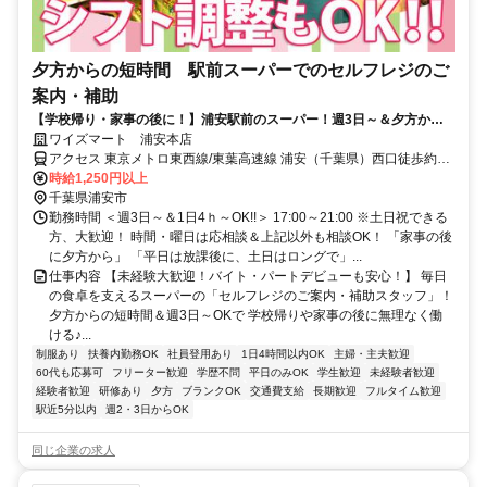
夕方からの短時間 駅前スーパーでのセルフレジのご
案内・補助
【学校帰り・家事の後に！】浦安駅前のスーパー！週3日～＆夕方から
の短時間！従業員割引あり
ワイズマート 浦安本店
アクセス 東京メトロ東西線/東葉高速線 浦安（千葉県）西口徒歩約2
分、東京メトロ東西線/ＪＲ中央本線 南行徳北口徒歩約18分、東京メ
時給1,250円以上
トロ東西線/ＪＲ中央本線 葛西博物館口徒歩約27分 東西線「浦安駅」
千葉県浦安市
西口より徒歩１分
勤務時間 ＜週3日～＆1日4ｈ～OK!!＞ 17:00～21:00 ※土日祝できる
方、大歓迎！ 時間・曜日は応相談＆上記以外も相談OK！ 「家事の後
に夕方から」 「平日は放課後に、土日はロングで」...
仕事内容 【未経験大歓迎！バイト・パートデビューも安心！】 毎日
の食卓を支えるスーパーの「セルフレジのご案内・補助スタッフ」！
夕方からの短時間＆週3日～OKで 学校帰りや家事の後に無理なく働
ける♪...
制服あり
扶養内勤務OK
社員登用あり
1日4時間以内OK
主婦・主夫歓迎
60代も応募可
フリーター歓迎
学歴不問
平日のみOK
学生歓迎
未経験者歓迎
経験者歓迎
研修あり
夕方
ブランクOK
交通費支給
長期歓迎
フルタイム歓迎
駅近5分以内
週2・3日からOK
同じ企業の求人