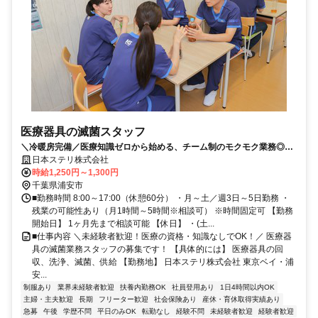
医療器具の滅菌スタッフ
＼冷暖房完備／医療知識ゼロから始める、チーム制のモクモク業務◎8
時～17時・週3日～勤務OK！
日本ステリ株式会社
時給1,250円～1,300円
千葉県浦安市
■勤務時間 8:00～17:00（休憩60分） ・月～土／週3日～5日勤務 ・
残業の可能性あり（月1時間～5時間※相談可） ※時間固定可 【勤務
開始日】 1ヶ月先まで相談可能 【休日】 ・(土...
■仕事内容 ＼未経験者歓迎！医療の資格・知識なしでOK！／ 医療器
具の滅菌業務スタッフの募集です！ 【具体的には】 医療器具の回
収、洗浄、滅菌、供給 【勤務地】 日本ステリ株式会社 東京ベイ・浦
安...
制服あり
業界未経験者歓迎
扶養内勤務OK
社員登用あり
1日4時間以内OK
主婦・主夫歓迎
長期
フリーター歓迎
社会保険あり
産休・育休取得実績あり
急募
午後
学歴不問
平日のみOK
転勤なし
経験不問
未経験者歓迎
経験者歓迎