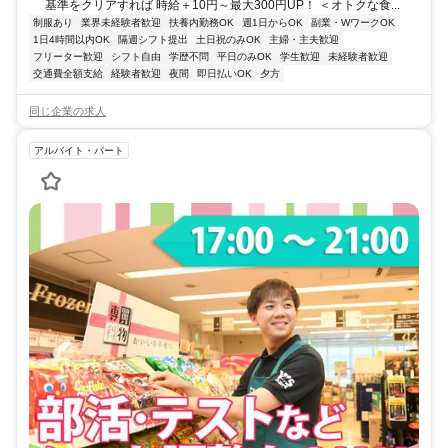
基準をクリアすれば 時給＋10円～最大300円UP！ ＜オトクな食...
制服あり
業界未経験者歓迎
扶養内勤務OK
週1日からOK
副業・WワークOK
1日4時間以内OK
隔週シフト提出
土日祝のみOK
主婦・主夫歓迎
フリーター歓迎
シフト自由
学歴不問
平日のみOK
学生歓迎
未経験者歓迎
交通費全額支給
経験者歓迎
夜間
即日払いOK
夕方
同じ企業の求人
アルバイト・パート