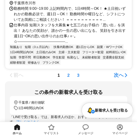
メトロ東西線/ＪＲ中央本線 行徳徒歩約28分 東京メトロ東西線 南行徳
千葉県市川市
駅より徒歩7分 ※京成バス（新浦安駅行）「南行徳三丁目」バス停前
勤務時間 9:00~19:00 上記時間内で、1日4時間～OK！ ★土日祝いず
れかの勤務必須で、週1日～OK！ 勤務時間や曜日など、シフトにつ
いてお気軽にご相談ください！ ＝＝＝＝＝＝＝＝＝＝...
仕事内容 短期スタッフを大募集★七五三のお子様の「思い出」を演
出！ あなたの笑顔が、誰かの一生の思い出になる。 笑顔を引き出す
週1日~OKの思い出作りのお仕事♪ ○･｡
☆―――――――――――――...
制服あり
短期（3ヵ月以内）
扶養内勤務OK
週1日からOK
副業・WワークOK
1日4時間以内OK
土日祝のみOK
主婦・主夫歓迎
フリーター歓迎
給料前払いOK
短期
学歴不問
即日勤務OK
学生歓迎
転勤なし
未経験者歓迎
交通費全額支給
経験者歓迎
研修あり
ブランクOK
前へ
次へ
1
2
3
この条件の新着求人を受け取る
千葉県 / 南行徳駅
1日4時間以内OK
新着求人を受け取る
「LINEで受け取る」では、新着求人のほか、おすすめ情報なども配信しま
す。
詳しくはこちら
LINEで受け取る
ホーム
マイリスト
メッセージ
マイページ