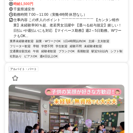
分
時給1,500円
千葉県浦安市
勤務時間 7:00～11:00（実働4時間 休憩なし）
仕事内容 この求人のポイント ￣￣￣￣￣￣￣￣￣ 【カンタン軽作
業】未経験率90％超、老若男女活躍中 【選べる給与規定】嬉しい！
日払いや週払いにも対応 【マイペース勤務】週2～5日勤務。Wワー
クもOK...
業界未経験者歓迎
副業・WワークOK
1日4時間以内OK
主婦・主夫歓迎
フリーター歓迎
早朝
学歴不問
学生歓迎
経験不問
未経験者歓迎
交通費全額支給
午前
経験者歓迎
ブランクOK
長期歓迎
駅近5分以内
シフト制
社割あり
ピアスOK
週4日以上OK
アルバイト・パート