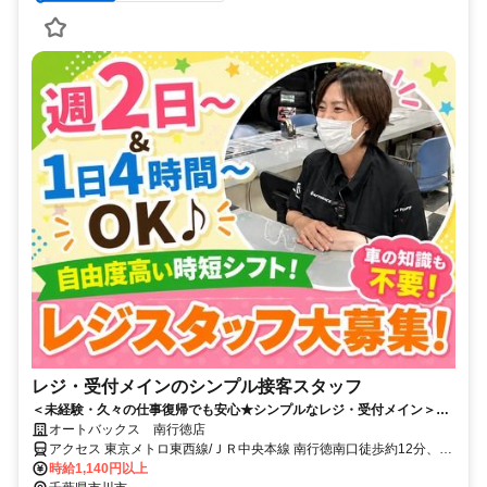
レジ・受付メインのシンプル接客スタッフ
＜未経験・久々の仕事復帰でも安心★シンプルなレジ・受付メイン＞車
の知識ゼロでOK！主婦パートさん・子育てママさん活躍中！急なお休み
オートバックス 南行徳店
相談にも柔軟対応◎週2日～×1日4h～の時短勤務OK♪家の近くで無理な
アクセス 東京メトロ東西線/ＪＲ中央本線 南行徳南口徒歩約12分、東
く働ける♪
京メトロ東西線/ＪＲ中央本線 浦安（千葉県）東口徒歩約23分、ＪＲ
時給1,140円以上