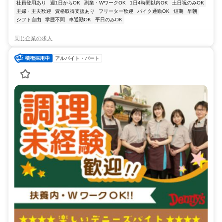
社員登用あり
週1日からOK
副業・WワークOK
1日4時間以内OK
土日祝のみOK
主婦・主夫歓迎
資格取得支援あり
フリーター歓迎
バイク通勤OK
短期
早朝
シフト自由
学歴不問
車通勤OK
平日のみOK
同じ企業の求人
アルバイト・パート