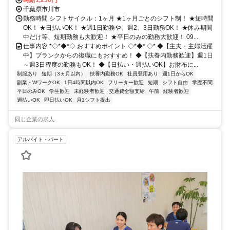
時給1,250円
千葉県市川市
勤務時間 シフトサイクル：1ヶ月 ★1ヶ月ごとのシフト制！ ★短時間
OK！ ★日払いOK！ ★週1日勤務や、週2、3日勤務OK！ ★休み期間
中だけ等、短期勤務も大歓迎！ ★平日のみの勤務大歓迎！ 09...
仕事内容 *◇*◆*◇ おすすめポイント ◇*◆* ◇* ◆【主夫・主婦活躍
中】ブランクからの復職にもおすすめ！ ◆【扶養内勤務歓迎】週1日
～週3日程度の勤務もOK！ ◆【日払い・週払いOK】お財布に...
制服あり
短期（3ヵ月以内）
扶養内勤務OK
社員登用あり
週1日からOK
副業・WワークOK
1日4時間以内OK
フリーター歓迎
短期
シフト自由
学歴不問
平日のみOK
学生歓迎
未経験者歓迎
交通費全額支給
午前
経験者歓迎
週払いOK
即日払いOK
月1シフト提出
同じ企業の求人
アルバイト・パート