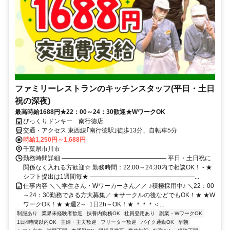
ファミリーレストランのキッチンスタッフ(平日・土日
祝の深夜)
最高時給1688円★22：00～24：30歓迎★WワークOK
びっくりドンキー 南行徳店
交通・アクセス 東西線｢南行徳駅｣徒歩13分、自転車5分
時給1,250円～1,688円
千葉県市川市
勤務時間詳細 ――――――――――――――――― 平日・土日祝に
関係なく入れる方歓迎☆ 勤務時間：22:00～24:30内で相談OK！ - ★
シフト提出は1週間毎★ ―――――――――――――――――...
仕事内容 ＼＼学生さん・Wワーカーさん／／ ♪積極採用中♪ ＼22：00
～24：30勤務できる方大募集／ ★サークルの後などでもOK！★ ★W
ワークOK！★ ★週2～･1日2h～OK！★ ＊＊＊＜...
制服あり
業界未経験者歓迎
扶養内勤務OK
社員登用あり
副業・WワークOK
1日4時間以内OK
主婦・主夫歓迎
フリーター歓迎
バイク通勤OK
早朝