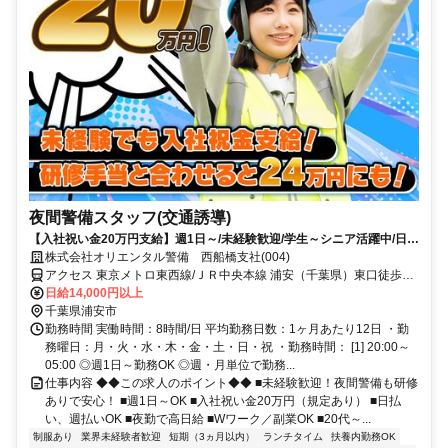
夜間警備スタッフ(交通誘導)
【入社祝い金20万円支給】週1日～/未経験歓迎/学生～シニア活躍中/日払
い・週払いOK/履歴書不要！
株式会社オリエンタル警備 西船橋支社(004)
アクセス 東京メトロ東西線/ＪＲ中央本線 浦安（千葉県）東口徒歩約
10分、東京メトロ東西線/ＪＲ中央本線 南行徳北口徒歩約17分、東京
日給14,000円以上
メトロ東西線/ＪＲ中央本線 葛西博物館口徒歩約39分 (面接地/西船橋
千葉県浦安市
支社)千葉県船橋市葛飾町2-380-2 ヤマゲンビル2階
勤務時間 実働時間：8時間/日 平均勤務日数：1ヶ月あたり12日 ・勤
務曜日：月・火・水・木・金・土・日・祝 ・勤務時間： [1] 20:00～
05:00 ◎週1日～勤務OK ◎週・月単位で勤務...
仕事内容 ◆◆この求人のポイント◆◆ ■未経験歓迎！夜間警備も研修
ありで安心！ ■週1日～OK ■入社祝い金20万円（規定あり） ■日払
い、週払いOK ■夜勤で高日給 ■Wワーク／副業OK ■20代～...
制服あり
業界未経験者歓迎
短期（3ヵ月以内）
ランチタイム
扶養内勤務OK