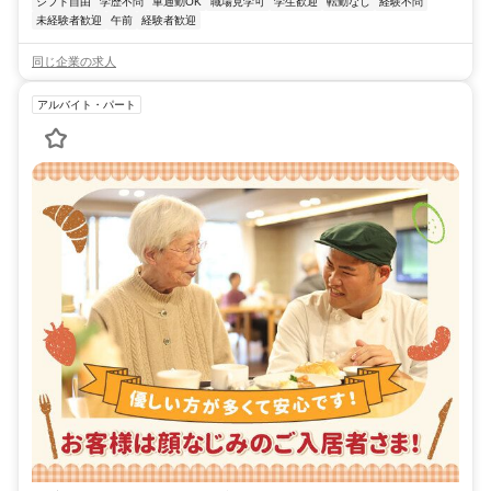
シフト自由
学歴不問
車通勤OK
職場見学可
学生歓迎
転勤なし
経験不問
未経験者歓迎
午前
経験者歓迎
同じ企業の求人
アルバイト・パート