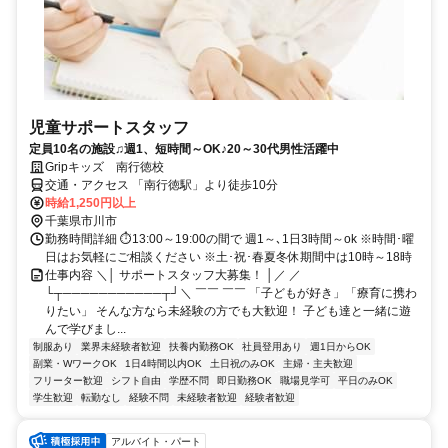
児童サポートスタッフ
定員10名の施設♫週1、短時間～OK♪20～30代男性活躍中
Gripキッズ 南行徳校
交通・アクセス 「南行徳駅」より徒歩10分
時給1,250円以上
千葉県市川市
勤務時間詳細 ⏱13:00～19:00の間で 週1～､1日3時間～ok ※時間･曜
日はお気軽にご相談ください ※土･祝･春夏冬休期間中は10時～18時
仕事内容 ＼│ サポートスタッフ大募集！ │／ ／
└┬───────────┬┘＼ ￣￣ ￣￣ 「子どもが好き」「療育に携わ
りたい」 そんな方なら未経験の方でも大歓迎！ 子ども達と一緒に遊
んで学びまし...
制服あり
業界未経験者歓迎
扶養内勤務OK
社員登用あり
週1日からOK
副業・WワークOK
1日4時間以内OK
土日祝のみOK
主婦・主夫歓迎
フリーター歓迎
シフト自由
学歴不問
即日勤務OK
職場見学可
平日のみOK
学生歓迎
転勤なし
経験不問
未経験者歓迎
経験者歓迎
アルバイト・パート