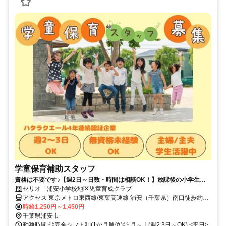
学童保育補助スタッフ
資格は不要です♪【週2日～日数・時間は相談OK！】放課後の小学生を
見守りましょう
セリオ 浦安小学校地区児童育成クラブ
アクセス 東京メトロ東西線/東葉高速線 浦安（千葉県）南口徒歩約5
分、東京メトロ東西線/ＪＲ中央本線 南行徳南口徒歩約16分、東京メ
時給1,250円～1,450円
トロ東西線/ＪＲ中央本線 葛西博物館口徒歩約30分
千葉県浦安市
勤務時間 ◎完全シフト制(1か月単位)◎ 月～土(週2.3日～OK) <平日>