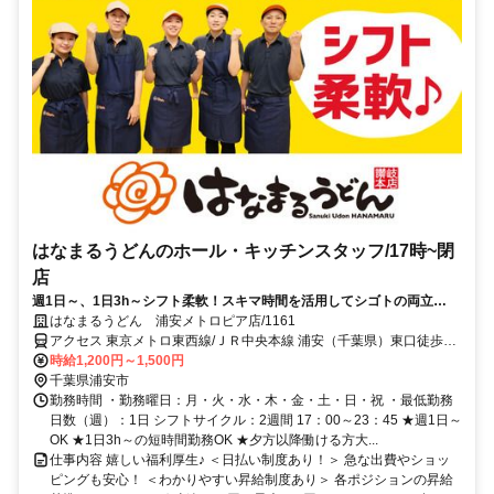
はなまるうどんのホール・キッチンスタッフ/17時~閉
店
週1日～、1日3h～シフト柔軟！スキマ時間を活用してシゴトの両立
OK！
はなまるうどん 浦安メトロピア店/1161
アクセス 東京メトロ東西線/ＪＲ中央本線 浦安（千葉県）東口徒歩約
1分、東京メトロ東西線/ＪＲ中央本線 南行徳北口徒歩約16分、東京
時給1,200円～1,500円
メトロ東西線/ＪＲ中央本線 葛西博物館口徒歩約28分 浦安駅すぐ
千葉県浦安市
勤務時間 ・勤務曜日：月・火・水・木・金・土・日・祝 ・最低勤務
日数（週）：1日 シフトサイクル：2週間 17：00～23：45 ★週1日～
OK ★1日3h～の短時間勤務OK ★夕方以降働ける方大...
仕事内容 嬉しい福利厚生♪ ＜日払い制度あり！＞ 急な出費やショッ
ピングも安心！ ＜わかりやすい昇給制度あり＞ 各ポジションの昇給