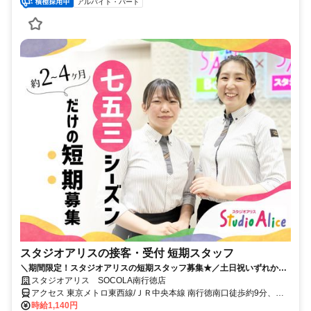
アルバイト・パート
スタジオアリスの接客・受付 短期スタッフ
＼期間限定！スタジオアリスの短期スタッフ募集★／土日祝いずれかの
勤務必須で週1日、1日4h～OK！
スタジオアリス SOCOLA南行徳店
アクセス 東京メトロ東西線/ＪＲ中央本線 南行徳南口徒歩約9分、東
京メトロ東西線/ＪＲ中央本線 浦安（千葉県）東口徒歩約17分、東京
時給1,140円