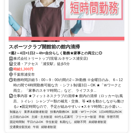
スポーツクラブ開館前の館内清掃
<週2～4日×1日2～4h>自分らしく勤務★家事との両立に◎
株式会社トリートップ(現場:ルネサンス浦安店)
交通・アクセス 「浦安駅」徒歩5分
時給1,300円
千葉県浦安市
勤務時間詳細 5：00～9：00の間の2～3h勤務 ※金曜日のみ、 6～12
時の間で4時間勤務可能な方 ・シフト制/週3日～OK ★「Ｗワークと
両立」 「家事のスキマ時間に」など、 ライフスタ...
仕事内容 ★フィットネスクラブの清掃★ 館内の清掃（ロッカー/お風
呂、トイレ） シャンプー類の補充・交換、等 ●体を動かしながら働け
る♪ ●固定時間なので、予定が組みやすい♪ ●スキマ時間にお小遣い...
制服あり
業界未経験者歓迎
扶養内勤務OK
副業・WワークOK
1日4時間以内OK
土日祝のみOK
主婦・主夫歓迎
60代も応募可
フリーター歓迎
早朝
学歴不問
固定時間制
平日のみOK
学生歓迎
転勤なし
経験不問
未経験者歓迎
交通費全額支給
午前
経験者歓迎