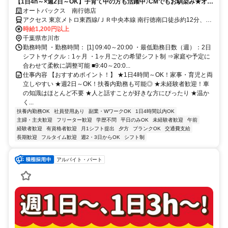
【1日4h～×週2日～OK】子育て中の方も活躍中♪CMでもお馴染み★オー
トバックスのお仕事になります！
オートバックス 南行徳店
アクセス 東京メトロ東西線/ＪＲ中央本線 南行徳南口徒歩約12分、東
京メトロ東西線/ＪＲ中央本線 浦安（千葉県）東口徒歩約23分、ＪＲ
時給1,200円以上
京葉線 市川塩浜北口徒歩約26分
千葉県市川市
勤務時間 ・勤務時間： [1] 09:40～20:00 ・最低勤務日数（週）：2日
シフトサイクル：1ヶ月 ・1ヶ月ごとの希望シフト制 ⇒家庭や予定に
合わせて柔軟に調整可能 ■9:40～20:0...
仕事内容 【おすすめポイント！】 ★1日4時間～OK！家事・育児と両
立しやすい ★週2日～OK！扶養内勤務も可能◎ ★未経験者歓迎！車
の知識はほとんど不要 ★人と話すことが好きな方にぴったり ★温か
く...
扶養内勤務OK
社員登用あり
副業・WワークOK
1日4時間以内OK
主婦・主夫歓迎
フリーター歓迎
学歴不問
平日のみOK
未経験者歓迎
午前
経験者歓迎
有資格者歓迎
月1シフト提出
夕方
ブランクOK
交通費支給
長期歓迎
フルタイム歓迎
週2・3日からOK
シフト制
アルバイト・パート