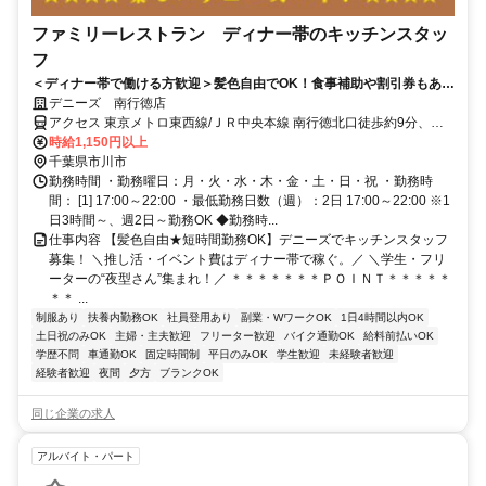
ファミリーレストラン ディナー帯のキッチンスタッ
フ
＜ディナー帯で働ける方歓迎＞髪色自由でOK！食事補助や割引券もあっ
て、夜ごはんどきにうれしいバイトです◎キッチンスタッフ急募！
デニーズ 南行徳店
アクセス 東京メトロ東西線/ＪＲ中央本線 南行徳北口徒歩約9分、東
京メトロ東西線/ＪＲ中央本線 浦安（千葉県）東口徒歩約19分、東京
時給1,150円以上
メトロ東西線/ＪＲ中央本線 行徳徒歩約22分 南行徳駅より徒歩10分
千葉県市川市
勤務時間 ・勤務曜日：月・火・水・木・金・土・日・祝 ・勤務時
間： [1] 17:00～22:00 ・最低勤務日数（週）：2日 17:00～22:00 ※1
日3時間～、週2日～勤務OK ◆勤務時...
仕事内容 【髪色自由★短時間勤務OK】デニーズでキッチンスタッフ
募集！ ＼推し活・イベント費はディナー帯で稼ぐ。／ ＼学生・フリ
ーターの“夜型さん”集まれ！／ ＊＊＊＊＊＊＊ＰＯＩＮＴ＊＊＊＊＊
＊＊ ...
制服あり
扶養内勤務OK
社員登用あり
副業・WワークOK
1日4時間以内OK
土日祝のみOK
主婦・主夫歓迎
フリーター歓迎
バイク通勤OK
給料前払いOK
学歴不問
車通勤OK
固定時間制
平日のみOK
学生歓迎
未経験者歓迎
経験者歓迎
夜間
夕方
ブランクOK
同じ企業の求人
アルバイト・パート