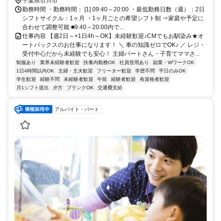
京葉線 市川塩浜北口徒歩約26分
千葉県市川市
勤務時間 ・勤務時間： [1] 09:40～20:00 ・最低勤務日数（週）：2日
シフトサイクル：1ヶ月 ・1ヶ月ごとの希望シフト制 ⇒家庭や予定に
合わせて調整可能 ■9:40～20:00内で...
仕事内容 【週2日～×1日4h～OK】未経験歓迎♪CMでもお馴染み★オ
ートバックスのお仕事になります！ ＼ 車の知識ゼロでOK♪ ／ レジ・
受付中心だから未経験でも安心！ 主婦パートさん・子育てママさ...
制服あり
業界未経験者歓迎
扶養内勤務OK
社員登用あり
副業・WワークOK
1日4時間以内OK
主婦・主夫歓迎
フリーター歓迎
学歴不問
平日のみOK
学生歓迎
経験不問
未経験者歓迎
午前
経験者歓迎
有資格者歓迎
月1シフト提出
夕方
ブランクOK
交通費支給
アルバイト・パート