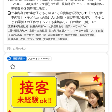
12:00～19:30(実働5～6時間) <土曜・長期休暇> 7:30～19:30(実働5～
8時間) ※休憩時間は法定...
仕事内容 お仕事は子どもと遊ぶこと◎資格は必要なし★ 【主なお仕
事内容】 ・子どもたちの受け入れ対応 ・遊び時間の見守り ・清掃 な
ど 四季折々の工作やイベントも実施あり♪ 1日の流れ（例） 13:...
業界未経験者歓迎
扶養内勤務OK
社員登用あり
副業・WワークOK
1日4時間以内OK
主婦・主夫歓迎
資格取得支援あり
フリーター歓迎
シフト自由
平日のみOK
学生歓迎
経験不問
未経験者歓迎
経験者歓迎
有資格者歓迎
研修あり
夕方
ブランクOK
交通費支給
長期歓迎
同じ企業の求人
アルバイト・パート