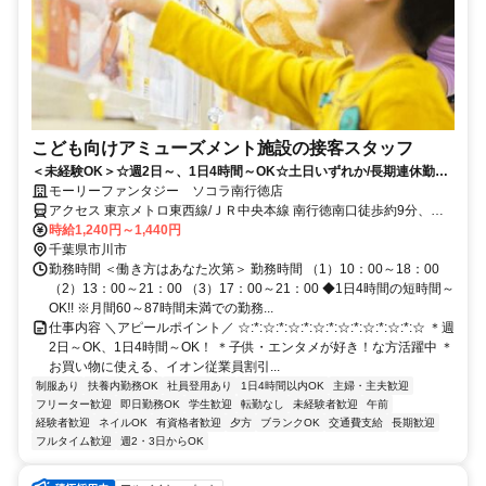
こども向けアミューズメント施設の接客スタッフ
＜未経験OK＞☆週2日～、1日4時間～OK☆土日いずれか/長期連休勤務
いただける方歓迎ゲーセン好き活躍中♪
モーリーファンタジー ソコラ南行徳店
アクセス 東京メトロ東西線/ＪＲ中央本線 南行徳南口徒歩約9分、東
京メトロ東西線/ＪＲ中央本線 浦安（千葉県）東口徒歩約17分、東京
時給1,240円～1,440円
メトロ東西線/ＪＲ中央本線 行徳徒歩約28分
千葉県市川市
勤務時間 ＜働き方はあなた次第＞ 勤務時間 （1）10：00～18：00
（2）13：00～21：00 （3）17：00～21：00 ◆1日4時間の短時間～
OK!! ※月間60～87時間未満での勤務...
仕事内容 ＼アピールポイント／ ☆:*:☆:*:☆:*:☆:*:☆:*:☆:*:☆:*:☆ ＊週
2日～OK、1日4時間～OK！ ＊子供・エンタメが好き！な方活躍中 ＊
お買い物に使える、イオン従業員割引...
制服あり
扶養内勤務OK
社員登用あり
1日4時間以内OK
主婦・主夫歓迎
フリーター歓迎
即日勤務OK
学生歓迎
転勤なし
未経験者歓迎
午前
経験者歓迎
ネイルOK
有資格者歓迎
夕方
ブランクOK
交通費支給
長期歓迎
フルタイム歓迎
週2・3日からOK