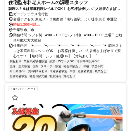
住宅型有料老人ホームの調理スタッフ
調理スキルは家庭料理レベルでOK！ お客様は優しいご入居者さまばか
りで安心です！ 【短時間・シフト融通OK】【賞与あり】
ガーデンテラス南行徳
交通アクセス 東京メトロ東西線「南行徳駅」より徒歩18分 車通勤：
応相談
時給1,200円以上
千葉県市川市
勤務時間 シフト制 14:00～19:00(シフト制) 14:00～19:00 土曜日ご勤
務可能な方大歓迎！
仕事内容 ゜+.――゜+.――゜+.――゜+゜+.――゜+.――゜+. 調理スキ
ルは家庭料理レベルでOK！ お客様は優しいご入居者さまばかりで安
心です！ 【短時間・シフト融通OK】【賞与あり】 ゜...
制服あり
業界未経験者歓迎
副業・WワークOK
1日4時間以内OK
主婦・主夫歓迎
長期
フリーター歓迎
社会保険あり
午後
学歴不問
即日勤務OK
賞与年1回あり
未経験者歓迎
午前
経験者歓迎
残業なし
有資格者歓迎
社会保険完備
制服貸与
賞与あり
アルバイト・パート