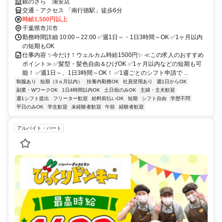
銀のさら 浦安店
交通・アクセス 「南行徳駅」徒歩6分
時給1,500円以上
千葉県市川市
勤務時間詳細 10:00～22:00 ✅週1日～・1日3時間～OK ✅1ヶ月以内
の短期もOK
仕事内容 ✨今だけ！ウェルカム時給1500円✨ ≪この求人のおすすめ
ポイント≫ ✅髪型・髪色自由＆ひげOK ✅1ヶ月以内などの短期も可
能！ ✅週1日～、1日3時間～OK！ ✅1週ごとのシフト申請で ...
制服あり
短期（3ヵ月以内）
扶養内勤務OK
社員登用あり
週1日からOK
副業・WワークOK
1日4時間以内OK
土日祝のみOK
主婦・主夫歓迎
週1シフト提出
フリーター歓迎
給料前払いOK
短期
シフト自由
学歴不問
平日のみOK
学生歓迎
未経験者歓迎
午前
経験者歓迎
アルバイト・パート