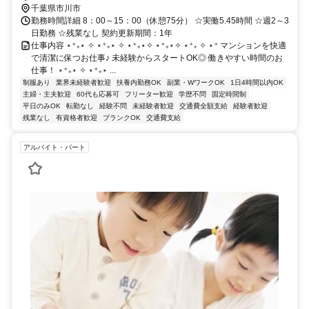
千葉県市川市
勤務時間詳細 8：00～15：00（休憩75分） ☆実働5.45時間 ☆週2～3
日勤務 ☆残業なし 契約更新期間：1年
仕事内容 ⋆⁺₊⋆ ✧ ⋆⁺₊⋆ ✧ ⋆⁺₊⋆✧ ⋆⁺₊⋆✧ ⋆⁺₊ ✧ ⋆⁺ マンションを快適
で清潔に保つお仕事♪ 未経験からスタートOK◎ 働きやすい時間のお
仕事！ ⋆⁺₊⋆ ✧ ⋆⁺₊⋆ ...
制服あり
業界未経験者歓迎
扶養内勤務OK
副業・WワークOK
1日4時間以内OK
主婦・主夫歓迎
60代も応募可
フリーター歓迎
学歴不問
固定時間制
平日のみOK
転勤なし
経験不問
未経験者歓迎
交通費全額支給
経験者歓迎
残業なし
有資格者歓迎
ブランクOK
交通費支給
アルバイト・パート