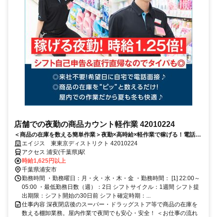
店舗での夜勤の商品カウント軽作業 42010224
＜商品の在庫を数える簡単作業＞夜勤×高時給×軽作業で稼げる！電話面
接で来社＆履歴書不要！
エイジス 東東京ディストリクト 42010224
アクセス 浦安(千葉県)駅
時給1,625円以上
千葉県浦安市
勤務時間 ・勤務曜日：月・火・水・木・金 ・勤務時間： [1] 22:00～
05:00 ・最低勤務日数（週）：2日 シフトサイクル：1週間 シフト提
出期限：シフト開始の30日前 シフト確定時期：...
仕事内容 深夜閉店後のスーパー・ドラッグストア等で商品の在庫を
数える棚卸業務。屋内作業で夜間でも安心・安全！ ＜お仕事の流れ