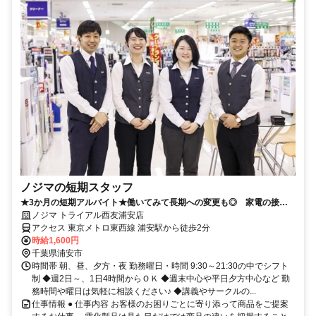
ノジマの短期スタッフ
★3か月の短期アルバイト★働いてみて長期への変更も◎ 家電の接客
のお仕事です！
ノジマ トライアル西友浦安店
アクセス 東京メトロ東西線 浦安駅から徒歩2分
時給1,600円
千葉県浦安市
時間帯 朝、昼、夕方・夜 勤務曜日・時間 9:30～21:30の中でシフト
制 ◆週2日～、1日4時間からＯＫ ◆週末中心や平日夕方中心など 勤
務時間や曜日は気軽に相談ください♪ ◆講義やサークルの...
仕事情報 ● 仕事内容 お客様のお困りごとに寄り添って商品をご提案