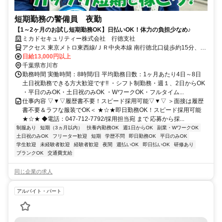
短期勤務の警備員 夜勤
【1～2ヶ月のお試し短期勤務OK】日払いOK！体力の負担少なめ♪
ミカドセキュリティー株式会社 行徳支社
アクセス 東京メトロ東西線/ＪＲ中央本線 南行徳北口徒歩約15分、東
京メトロ東西線/ＪＲ中央本線 行徳徒歩約18分、東京メトロ東西線/東
日給13,000円以上
葉高速線 浦安（千葉県）東口徒歩約26分
千葉県市川市
勤務時間 実働時間：8時間/日 平均勤務日数：1ヶ月あたり4日～8日
土日祝勤務できる方大歓迎です!! ・シフト制勤務・週１、2日からOK
・平日のみOK・土日祝のみOK ・WワークOK・フルタイム...
仕事内容 ▽▼▽履歴書不要！スピード採用可能▽▼▽ ＞面接は履歴
書不要＆ラフな服装でOK＜ ★☆★即日勤務OK！スピード採用可能
★☆★ ◆電話：047-712-7792/採用担当宛 まで 応募から採...
制服あり
短期（3ヵ月以内）
扶養内勤務OK
週1日からOK
副業・WワークOK
土日祝のみOK
フリーター歓迎
短期
学歴不問
即日勤務OK
平日のみOK
学生歓迎
未経験者歓迎
経験者歓迎
夜間
週払いOK
即日払いOK
研修あり
ブランクOK
交通費支給
同じ企業の求人
アルバイト・パート