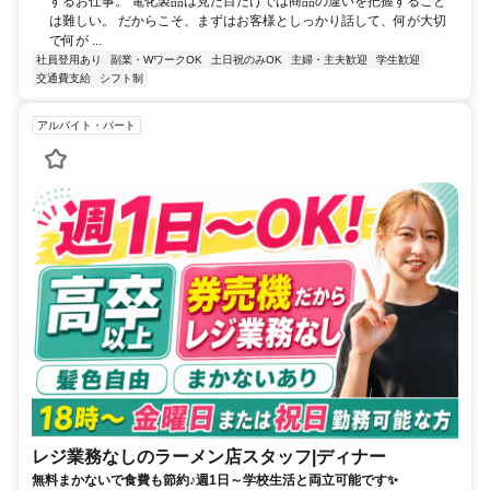
するお仕事。 電化製品は見た目だけでは商品の違いを把握すること
は難しい。 だからこそ、まずはお客様としっかり話して、何が大切
で何が ...
社員登用あり
副業・WワークOK
土日祝のみOK
主婦・主夫歓迎
学生歓迎
交通費支給
シフト制
アルバイト・パート
レジ業務なしのラーメン店スタッフ|ディナー
無料まかないで食費も節約♪週1日～学校生活と両立可能です✨