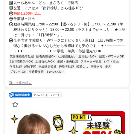
九州らあめん どん きさろく 行徳店
交通・アクセス 「南行徳駅」から徒歩10分
時給1,200円以上
千葉県市川市
勤務時間詳細 17:00～22:00 【選べるシフト例】 17:00 〜 21:00（学
校終わりにサクッと） 18:00 〜 22:00（ラストまでがっつり） ★上記
は一例です！「1日3時間〜」、 ...
仕事内容 学校帰り・Wワークにもピッタリ♪ 週1日・1日3時間～で無
理なく働ける✨ レジなしだから未経験でも安心です！ ✦・┈┈┈┈┈
・✦✦・┈┈┈┈┈ ・✦ ✅ 学校・学業・部活優先でOK ...
業界未経験者歓迎
扶養内勤務OK
社員登用あり
週1日からOK
副業・WワークOK
1日4時間以内OK
土日祝のみOK
主婦・主夫歓迎
フリーター歓迎
シフト自由
学生歓迎
経験不問
未経験者歓迎
経験者歓迎
残業なし
研修あり
夕方
ブランクOK
交通費支給
まかないあり
同じ企業の求人
アルバイト・パート