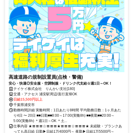
高速道路の規制設置員(点検・警備)
安心・快適◎安全服・空調制服・ドリンク代支給☆週1日～OK！
テイケイ株式会社 りんかい支社[180]
交通・アクセス 浦安駅周辺/直行直帰OK
日給15,500円以上
千葉県浦安市
勤務時間詳細 実働時間：1日あたり8時間 平均勤務日数：1ヶ月あた
り4日 〜 20日 ■■日勤■■8:00～17:00(実働8h) ■■夜勤■■20:00～
5:00(実働8h) ＊週1日～OK ＊土...
仕事内容 ★〓〓〓☆〓〓〓★〓〓〓☆〓〓〓★ 未経験・ブランクあ
っても高日給 日勤▶日給1万4000円～ 夜勤▶日給1万5500円～