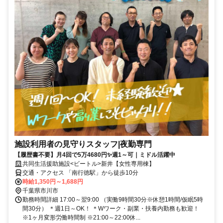
施設利用者の見守りスタッフ|夜勤専門
【履歴書不要】月4回で5万4680円✨週1～可｜ミドル活躍中
共同生活援助施設<ビートル>新井【女性専用棟】
交通・アクセス 「南行徳駅」から徒歩10分
時給1,350円～1,688円
千葉県市川市
勤務時間詳細 17:00～翌9:00 （実働9時間30分※休憩1時間/仮眠5時
間30分） ＊週1日～OK！ ＊Wワーク・副業・扶養内勤務も歓迎！
※1ヶ月変形労働時間制 ※21:00～22:00休...