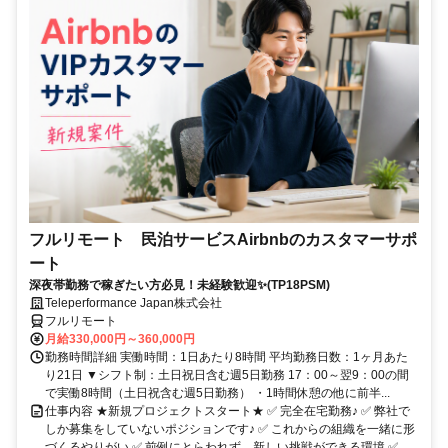
フルリモート 民泊サービスAirbnbのカスタマーサポ
ート
深夜帯勤務で稼ぎたい方必見！未経験歓迎✨(TP18PSM)
Teleperformance Japan株式会社
フルリモート
月給330,000円～360,000円
勤務時間詳細 実働時間：1日あたり8時間 平均勤務日数：1ヶ月あた
り21日 ▼シフト制：土日祝日含む週5日勤務 17：00～翌9：00の間
で実働8時間（土日祝含む週5日勤務） ・1時間休憩の他に前半...
仕事内容 ★新規プロジェクトスタート★ ✅ 完全在宅勤務♪ ✅ 弊社で
しか募集をしていないポジションです♪ ✅ これからの組織を一緒に形
づくるやりがい ✅ 前例にとらわれず、新しい挑戦ができる環境 ✅...