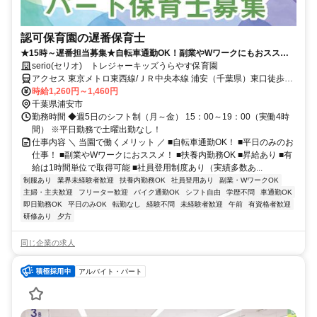
認可保育園の遅番保育士
★15時～遅番担当募集★自転車通勤OK！副業やWワークにもおススメ♪
扶養内勤務OK！園見学実施中♪
serio(セリオ) トレジャーキッズうらやす保育園
アクセス 東京メトロ東西線/ＪＲ中央本線 浦安（千葉県）東口徒歩約
10分、都営新宿線 一之江A3b口徒歩約30分 車通勤可（駐車場代自己
時給1,260円～1,460円
負担）※規定あり 自転車通勤OK（駐輪場あり）
千葉県浦安市
勤務時間 ◆週5日のシフト制（月～金） 15：00～19：00（実働4時
間） ※平日勤務で土曜出勤なし！
仕事内容 ＼ 当園で働くメリット ／ ■自転車通勤OK！ ■平日のみのお
仕事！ ■副業やWワークにおススメ！ ■扶養内勤務OK ■昇給あり ■有
給は1時間単位で取得可能 ■社員登用制度あり（実績多数あ...
制服あり
業界未経験者歓迎
扶養内勤務OK
社員登用あり
副業・WワークOK
主婦・主夫歓迎
フリーター歓迎
バイク通勤OK
シフト自由
学歴不問
車通勤OK
即日勤務OK
平日のみOK
転勤なし
経験不問
未経験者歓迎
午前
有資格者歓迎
研修あり
夕方
同じ企業の求人
アルバイト・パート