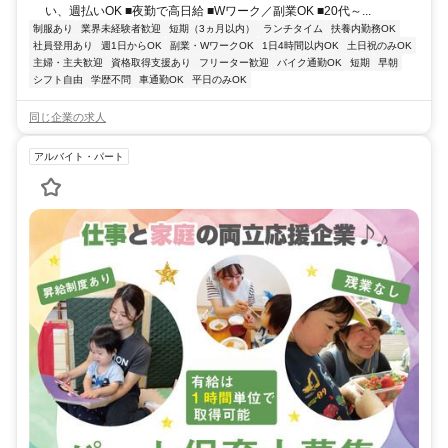
い、週払いOK ■夜勤で高日給 ■Wワーク／副業OK ■20代～...
制服あり
業界未経験者歓迎
短期（3ヵ月以内）
ランチタイム
扶養内勤務OK
社員登用あり
週1日からOK
副業・WワークOK
1日4時間以内OK
土日祝のみOK
主婦・主夫歓迎
資格取得支援あり
フリーター歓迎
バイク通勤OK
短期
早朝
シフト自由
学歴不問
車通勤OK
平日のみOK
同じ企業の求人
アルバイト・パート