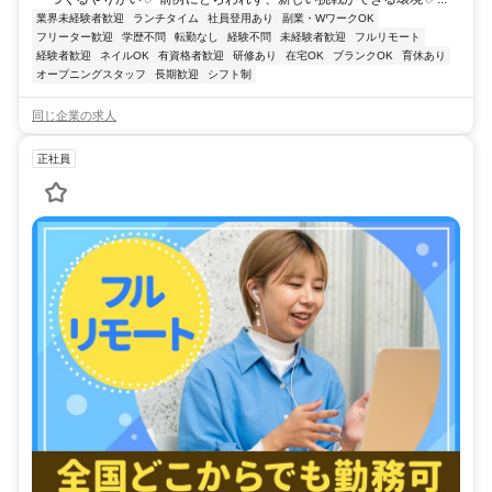
業界未経験者歓迎
ランチタイム
社員登用あり
副業・WワークOK
フリーター歓迎
学歴不問
転勤なし
経験不問
未経験者歓迎
フルリモート
経験者歓迎
ネイルOK
有資格者歓迎
研修あり
在宅OK
ブランクOK
育休あり
オープニングスタッフ
長期歓迎
シフト制
同じ企業の求人
正社員