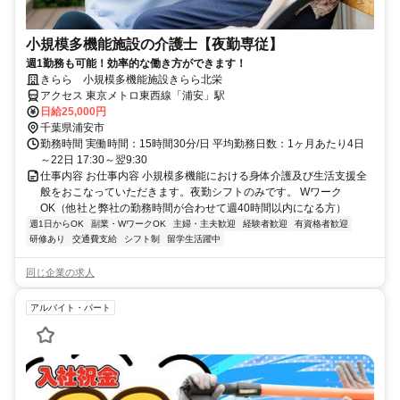
小規模多機能施設の介護士【夜勤専従】
週1勤務も可能！効率的な働き方ができます！
きらら 小規模多機能施設きらら北栄
アクセス 東京メトロ東西線「浦安」駅
日給25,000円
千葉県浦安市
勤務時間 実働時間：15時間30分/日 平均勤務日数：1ヶ月あたり4日
～22日 17:30～翌9:30
仕事内容 お仕事内容 小規模多機能における身体介護及び生活支援全
般をおこなっていただきます。夜勤シフトのみです。 Wワーク
OK（他社と弊社の勤務時間が合わせて週40時間以内になる方）
週1日からOK
副業・WワークOK
主婦・主夫歓迎
経験者歓迎
有資格者歓迎
研修あり
交通費支給
シフト制
留学生活躍中
同じ企業の求人
アルバイト・パート