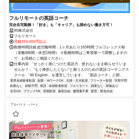
フルリモートの英語コーチ
完全在宅勤務！「好き」も「キャリア」も諦めない働き方可！
90株式会社
フルリモート
月給304,000円以上
勤務時間詳細 総労働時間：1ヶ月あたり165時間 フルフレックス制
（実働8時間・休憩1時間） ※勤務時間はご希望第一で調整しますの
で、お気軽にご相談ください。
仕事内容 「せっかく身につけた英語力、使わないまま眠らせていま
せんか？」 “もう挫折したくない”と願う人のための英語コーチングス
クール 「90 English」を運営しています。 「英語コーチ」と聞...
業界未経験者歓迎
副業・WワークOK
主婦・主夫歓迎
フリーター歓迎
学歴不問
転勤なし
経験不問
英語
未経験者歓迎
フルリモート
残業なし
研修あり
在宅OK
ブランクOK
長期歓迎
服装自由
履歴書不要
髪型・髪色自由
アルバイト・パート