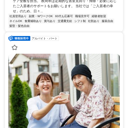
ケア全般を担当。 夜間帯は定期的な居室見回り・掃除・必要に応じ
たご入居者のサポートをお願いします。 当社では「ご入居者の幸
せ」のため、日々...
社員登用あり
副業・WワークOK
60代も応募可
職場見学可
経験者歓迎
ネイルOK
食費補助あり
賞与あり
交通費支給
シフト制
社割あり
服装自由
髪型・髪色自由
アルバイト・パート