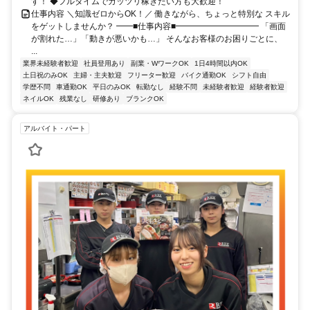
す！ ◆フルタイムでガッツリ稼ぎたい方も大歓迎！
仕事内容 ＼知識ゼロからOK！／ 働きながら、ちょっと特別な スキル
をゲットしませんか？ ━━■仕事内容■━━━━━━━━━━ 「画面
が割れた…」「動きが悪いかも…」 そんなお客様のお困りごとに、
...
業界未経験者歓迎
社員登用あり
副業・WワークOK
1日4時間以内OK
土日祝のみOK
主婦・主夫歓迎
フリーター歓迎
バイク通勤OK
シフト自由
学歴不問
車通勤OK
平日のみOK
転勤なし
経験不問
未経験者歓迎
経験者歓迎
ネイルOK
残業なし
研修あり
ブランクOK
アルバイト・パート