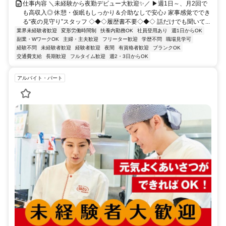
仕事内容 ＼未経験から夜勤デビュー大歓迎✨／ ▶週1日～、月2回で
も高収入◎ 休憩・仮眠もしっかり＆介助なしで安心♪ 家事感覚ででき
る“夜の見守り”スタッフ ◇◆◇履歴書不要◇◆◇ 話だけでも聞いて...
業界未経験者歓迎
変形労働時間制
扶養内勤務OK
社員登用あり
週1日からOK
副業・WワークOK
主婦・主夫歓迎
フリーター歓迎
学歴不問
職場見学可
経験不問
未経験者歓迎
経験者歓迎
夜間
有資格者歓迎
ブランクOK
交通費支給
長期歓迎
フルタイム歓迎
週2・3日からOK
アルバイト・パート