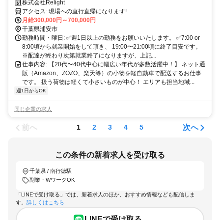
株式会社Relight
アクセス: 現場への直行直帰になります!
月給300,000円～700,000円
千葉県浦安市
勤務時間・曜日: ✅週1日以上の勤務をお願いいたします。 ✅7:00 or
8:00頃から就業開始をして頂き、 19:00〜21:00頃に終了目安です。
※配達が終わり次第就業終了になりますが、上記...
仕事内容: 【20代〜40代中心に幅広い年代が多数活躍中！】 ネット通
販（Amazon、ZOZO、楽天等）の小物を軽自動車で配送するお仕事
です。 扱う荷物は軽くて小さいものが中心！ エリアも担当地域...
週1日からOK
同じ企業の求人
前へ
次へ
1
2
3
4
5
この条件の新着求人を受け取る
千葉県 / 南行徳駅
副業・WワークOK
「LINEで受け取る」では、新着求人のほか、おすすめ情報なども配信しま
す。
詳しくはこちら
LINEで受け取る