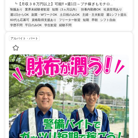
┗【月収３８万円以上】可能!! ⭐週1日～プチ稼ぎもモチロ...
制服あり
業界未経験者歓迎
短期（3ヵ月以内）
扶養内勤務OK
社員登用あり
週1日からOK
副業・WワークOK
土日祝のみOK
主婦・主夫歓迎
週1シフト提出
60代も応募可
資格取得支援あり
フリーター歓迎
短期
早朝
シフト自由
学歴不問
平日のみOK
学生歓迎
経験不問
アルバイト・パート