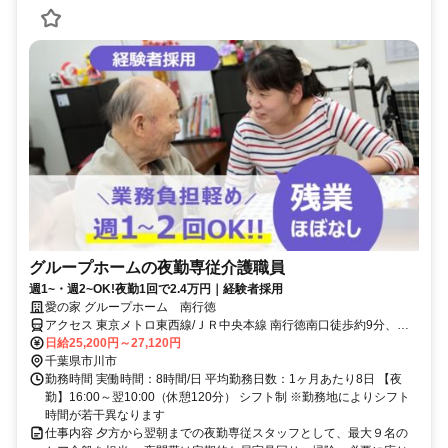
グループホームの夜勤専従介護職員
週1~・週2~OK!夜勤1回で2.4万円｜経験者採用
愛の家 グループホーム 南行徳
アクセス 東京メトロ東西線/ＪＲ中央本線 南行徳南口徒歩約9分、東
京メトロ東西線/ＪＲ中央本線 行徳徒歩約19分、東京メトロ東西線/Ｊ
日給25,200円～27,120円
Ｒ中央本線 浦安（千葉県）東口徒歩約22分 東京メトロ東西線「南行
千葉県市川市
徳駅」より徒歩10分
勤務時間 実働時間：8時間/日 平均勤務日数：1ヶ月あたり8日 【夜
勤】16:00～翌10:00（休憩120分） シフト制 ※勤務地によりシフト
時間が若干異なります
仕事内容 夕方から翌朝までの夜勤専従スタッフとして、最大９名の