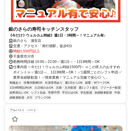
銀のさらの寿司キッチンスタッフ
《今だけ▷ウェルカム時給》週1日・3時間～！マニュアル有♪
銀のさら 浦安店
交通・アクセス 「南行徳駅」徒歩6分
時給1,500円以上
千葉県市川市
勤務時間詳細 10:00～22:00 ✅週1日～・1日3時間～OK
仕事内容 ✨今だけ！ウェルカム時給1500円✨ ≪この求人のおすすめ
ポイント≫ ✅週1日～、1日3時間～OK！ ✅1週間ごとのシフト申請 ✅
業界未経験歓迎！ ✅簡単業務！マニュアル完備で安心◎ ＼...
制服あり
扶養内勤務OK
社員登用あり
週1日からOK
副業・WワークOK
1日4時間以内OK
土日祝のみOK
主婦・主夫歓迎
週1シフト提出
フリーター歓迎
給料前払いOK
シフト自由
学歴不問
平日のみOK
学生歓迎
未経験者歓迎
午前
経験者歓迎
夕方
ブランクOK
アルバイト・パート