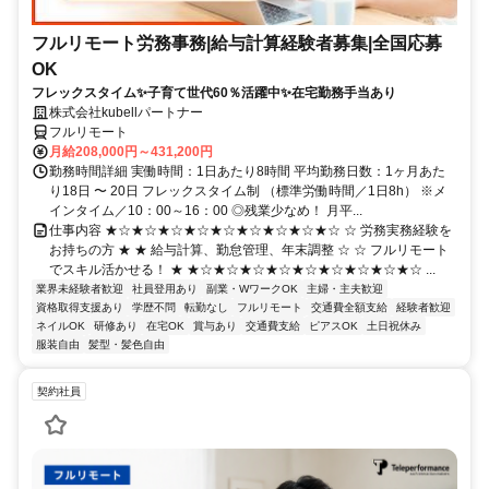
フルリモート労務事務|給与計算経験者募集|全国応募
OK
フレックスタイム✨子育て世代60％活躍中✨在宅勤務手当あり
株式会社kubellパートナー
フルリモート
月給208,000円～431,200円
勤務時間詳細 実働時間：1日あたり8時間 平均勤務日数：1ヶ月あた
り18日 〜 20日 フレックスタイム制 （標準労働時間／1日8h） ※メ
インタイム／10：00～16：00 ◎残業少なめ！ 月平...
仕事内容 ★☆★☆★☆★☆★☆★☆★☆★☆★☆ ☆ 労務実務経験を
お持ちの方 ★ ★ 給与計算、勤怠管理、年末調整 ☆ ☆ フルリモート
でスキル活かせる！ ★ ★☆★☆★☆★☆★☆★☆★☆★☆★☆ ...
業界未経験者歓迎
社員登用あり
副業・WワークOK
主婦・主夫歓迎
資格取得支援あり
学歴不問
転勤なし
フルリモート
交通費全額支給
経験者歓迎
ネイルOK
研修あり
在宅OK
賞与あり
交通費支給
ピアスOK
土日祝休み
服装自由
髪型・髪色自由
契約社員