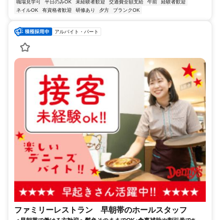
職場見学可
平日のみOK
未経験者歓迎
交通費全額支給
午前
経験者歓迎
ネイルOK
有資格者歓迎
研修あり
夕方
ブランクOK
アルバイト・パート
ファミリーレストラン 早朝帯のホールスタッフ