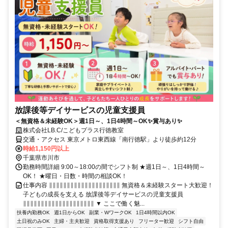
放課後等デイサービスの児童支援員
＜無資格＆未経験OK＞週1日～、1日4時間～OK✨賞与あり✨
株式会社LB.C/こどもプラス行徳教室
交通・アクセス 東京メトロ東西線「南行徳駅」より徒歩約12分
時給1,150円以上
千葉県市川市
勤務時間詳細 9:00～18:00の間でシフト制 ★週1日～、1日4時間～
OK！ ★曜日・日数・時間の相談OK！
仕事内容 ∥∥∥∥∥∥∥∥∥∥∥∥∥∥∥∥∥∥∥∥ 無資格＆未経験スタート大歓迎！
子どもの成長を支える 放課後等デイサービスの児童支援員
∥∥∥∥∥∥∥∥∥∥∥∥∥∥∥∥∥∥∥∥ ▼ ここで働く魅...
扶養内勤務OK
週1日からOK
副業・WワークOK
1日4時間以内OK
土日祝のみOK
主婦・主夫歓迎
資格取得支援あり
フリーター歓迎
シフト自由