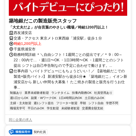
築地銀だこの製造販売スタッフ
「大丈夫だよ」が合言葉のやさしい職場／時給1200円以上！
西友浦安店
交通・アクセス 東京メトロ東西線「浦安駅」徒歩１分
時給1,200円以上
千葉県浦安市
勤務時間詳細 ＊＼自由シフト！1週間ごとの提出です／＊ 9：00～
22：00内で… ・週1日〜OK ・1日3時間〜OK ・1週間ごとのシフト
提出 シフトは自己申告制なので予定に合わせて働けます。...
仕事内容 ＼バイトデビューにもちょうどいい！／ 【築地銀だこでの
製造×販売バイト♪】 新浦安駅から徒歩1分★ 「築地銀だこ」イオン新
浦安店から 新しい仲間を大募集！ たこ焼きの製造と販売を行うお仕
事...
制服あり
業界未経験者歓迎
ランチタイム
扶養内勤務OK
社員登用あり
週1日からOK
副業・WワークOK
1日4時間以内OK
土日祝のみOK
主婦・主夫歓迎
週1シフト提出
フリーター歓迎
早朝
シフト自由
学歴不問
職場見学可
平日のみOK
学生歓迎
未経験者歓迎
交通費全額支給
同じ企業の求人
契約社員