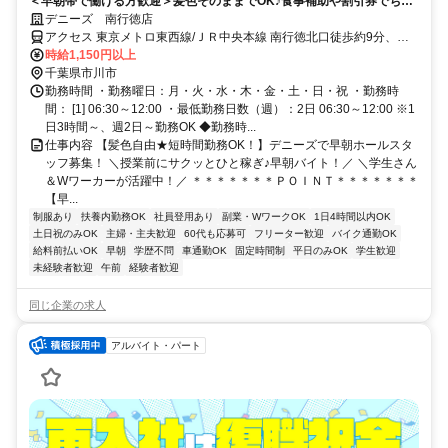
＜早朝帯で働ける方歓迎＞髪色そのままでOK♪食事補助や割引券でちょ
っと得するバイトです◎
デニーズ 南行徳店
アクセス 東京メトロ東西線/ＪＲ中央本線 南行徳北口徒歩約9分、東
京メトロ東西線/ＪＲ中央本線 浦安（千葉県）東口徒歩約19分、東京
時給1,150円以上
メトロ東西線/ＪＲ中央本線 行徳徒歩約22分 南行徳駅より徒歩10分
千葉県市川市
勤務時間 ・勤務曜日：月・火・水・木・金・土・日・祝 ・勤務時
間： [1] 06:30～12:00 ・最低勤務日数（週）：2日 06:30～12:00 ※1
日3時間～、週2日～勤務OK ◆勤務時...
仕事内容 【髪色自由★短時間勤務OK！】デニーズで早朝ホールスタ
ッフ募集！ ＼授業前にサクッとひと稼ぎ♪早朝バイト！／ ＼学生さん
＆Wワーカーが活躍中！／ ＊＊＊＊＊＊＊ＰＯＩＮＴ＊＊＊＊＊＊＊
【早...
制服あり
扶養内勤務OK
社員登用あり
副業・WワークOK
1日4時間以内OK
土日祝のみOK
主婦・主夫歓迎
60代も応募可
フリーター歓迎
バイク通勤OK
給料前払いOK
早朝
学歴不問
車通勤OK
固定時間制
平日のみOK
学生歓迎
未経験者歓迎
午前
経験者歓迎
同じ企業の求人
アルバイト・パート