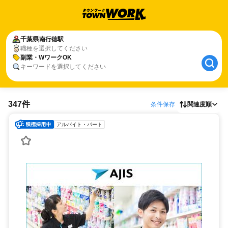
千葉県
南行徳駅
職種を選択してください
副業・WワークOK
キーワードを選択してください
347件
条件保存
関連度順
アルバイト・パート