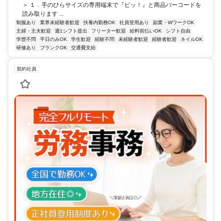
＞ １．手のひらサイズの専用端末で『ピッ！』と商品バーコードを
読み取ります ...
制服あり
業界未経験者歓迎
扶養内勤務OK
社員登用あり
副業・WワークOK
主婦・主夫歓迎
週1シフト提出
フリーター歓迎
給料前払いOK
シフト自由
学歴不問
平日のみOK
学生歓迎
経験不問
未経験者歓迎
経験者歓迎
ネイルOK
研修あり
ブランクOK
交通費支給
契約社員