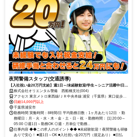
夜間警備スタッフ(交通誘導)
【入社祝い金20万円支給】週1日～/未経験歓迎/学生～シニア活躍中/日払
い・週払いOK/履歴書不要！
株式会社オリエンタル警備 西船橋支社(004)
アクセス 東京メトロ東西線/ＪＲ中央本線 浦安（千葉県）東口徒歩約
10分、東京メトロ東西線/ＪＲ中央本線 南行徳北口徒歩約17分、東京
日給14,000円以上
メトロ東西線/ＪＲ中央本線 葛西博物館口徒歩約39分 (面接地/西船橋
千葉県浦安市
支社)千葉県船橋市葛飾町2-380-2 ヤマゲンビル2階
勤務時間 実働時間：8時間/日 平均勤務日数：1ヶ月あたり12日 ・勤
務曜日：月・火・水・木・金・土・日・祝 ・勤務時間： [1] 20:00～
05:00 ◎週1日～勤務OK ◎週・月単位で勤務...
仕事内容 ◆◆この求人のポイント◆◆ ■未経験歓迎！夜間警備も研修
ありで安心！ ■週1日～OK ■入社祝い金20万円（規定あり） ■日払