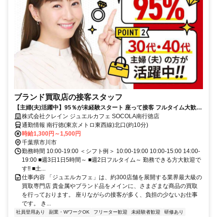
ブランド買取店の接客スタッフ
【主婦(夫)活躍中】95％が未経験スタート 座って接客 フルタイム大歓迎
データ入力あり
株式会社クレイン ジュエルカフェ SOCOLA南行徳店
通勤情報 南行徳(東京メトロ東西線)北口(約10分)
時給1,300円～1,500円
千葉県市川市
勤務時間 10:00-19:00 ＜シフト例＞ 10:00-19:00 10:00-15:00 14:00-
19:00 ■週3日1日5時間～ ■週2日フルタイム～ 勤務できる方大歓迎で
す!! ■土...
仕事内容 「ジュエルカフェ」は、約300店舗を展開する業界最大級の
買取専門店 貴金属やブランド品をメインに、さまざまな商品の買取
を行っております。 座りながらの接客が多く、負担の少ないお仕事
です。 き...
社員登用あり
副業・WワークOK
フリーター歓迎
未経験者歓迎
研修あり