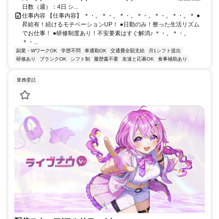
日数（週）：4日 シ...
仕事内容 【仕事内容】 ＊・。＊・。＊・。＊・。＊・。＊・。＊ ●
昇給有！続けるモチベーションUP！ ●日勤のみ！整った生活リズム
でお仕事！ ●研修制度あり！不安要素はすぐ解消♪ ＊・。＊・。
＊・...
副業・WワークOK
学歴不問
車通勤OK
交通費全額支給
月1シフト提出
研修あり
ブランクOK
シフト制
履歴書不要
友達と応募OK
食事補助あり
業務委託