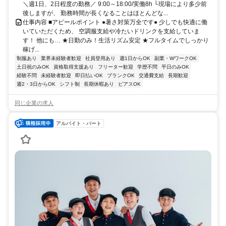
＼週1日、2日程度の勤務／ 9:00～18:00/実働8h └現場により多少前
後しますが、 勤務時間が長くなることはほとんどな...
仕事内容 ■アピールポイント ●暑さ対策万全です● 少しでも快適に働
いていただくため、 空調服支給や冷たいドリンクを支給していま
す！ 他にも… ★日勤のみ！生活リズム安定 ★フルタイムでしっかり
稼げ...
制服あり
業界未経験者歓迎
社員登用あり
週1日からOK
副業・WワークOK
土日祝のみOK
資格取得支援あり
フリーター歓迎
学歴不問
平日のみOK
経験不問
未経験者歓迎
即日払いOK
ブランクOK
交通費支給
長期歓迎
週2・3日からOK
シフト制
長期休暇あり
ピアスOK
同じ企業の求人
アルバイト・パート