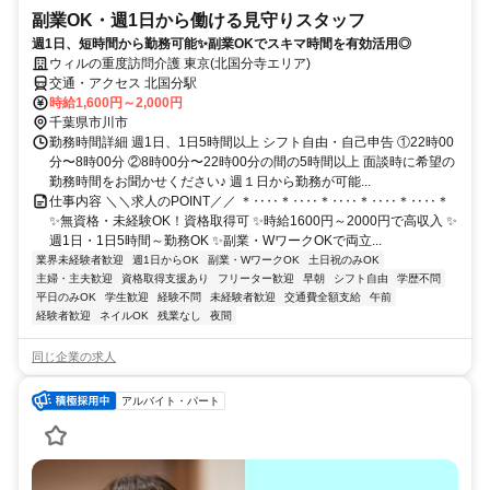
副業OK・週1日から働ける見守りスタッフ
週1日、短時間から勤務可能✨副業OKでスキマ時間を有効活用◎
ウィルの重度訪問介護 東京(北国分寺エリア)
交通・アクセス 北国分駅
時給1,600円～2,000円
千葉県市川市
勤務時間詳細 週1日、1日5時間以上 シフト自由・自己申告 ①22時00
分〜8時00分 ②8時00分〜22時00分の間の5時間以上 面談時に希望の
勤務時間をお聞かせください♪ 週１日から勤務が可能...
仕事内容 ＼＼求人のPOINT／／ ＊‥‥＊‥‥＊‥‥＊‥‥＊‥‥＊
✨無資格・未経験OK！資格取得可 ✨時給1600円～2000円で高収入 ✨
週1日・1日5時間～勤務OK ✨副業・WワークOKで両立...
業界未経験者歓迎
週1日からOK
副業・WワークOK
土日祝のみOK
主婦・主夫歓迎
資格取得支援あり
フリーター歓迎
早朝
シフト自由
学歴不問
平日のみOK
学生歓迎
経験不問
未経験者歓迎
交通費全額支給
午前
経験者歓迎
ネイルOK
残業なし
夜間
同じ企業の求人
アルバイト・パート