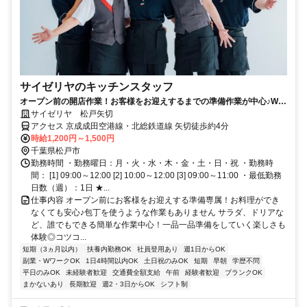
サイゼリヤのキッチンスタッフ
オープン前の開店作業！お客様をお迎えするまでの準備作業が中心♪Wワ
ークOK、シフト相談◎
サイゼリヤ 松戸矢切
アクセス 京成成田空港線・北総鉄道線 矢切徒歩約4分
時給1,200円～1,500円
千葉県松戸市
勤務時間 ・勤務曜日：月・火・水・木・金・土・日・祝 ・勤務時
間： [1] 09:00～12:00 [2] 10:00～12:00 [3] 09:00～11:00 ・最低勤務
日数（週）：1日 ★...
仕事内容 オープン前にお客様をお迎えする準備専属！お料理ができ
なくても安心♪包丁を使うような作業もありません サラダ、ドリアな
ど、誰でもできる簡単な作業中心！一品一品準備をしていく楽しさも
体験◎コツコ...
短期（3ヵ月以内）
扶養内勤務OK
社員登用あり
週1日からOK
副業・WワークOK
1日4時間以内OK
土日祝のみOK
短期
早朝
学歴不問
平日のみOK
未経験者歓迎
交通費全額支給
午前
経験者歓迎
ブランクOK
まかないあり
長期歓迎
週2・3日からOK
シフト制