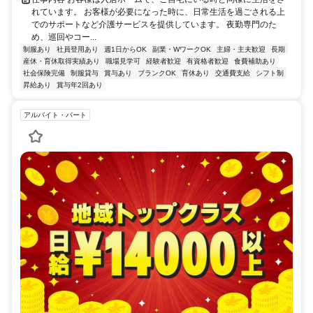
れています。 お客様が必要になった時に、日常生活を過ごされる上
でのサポートなど介護サービスを提供しています。 夜勤専門のた
め、巡回やコー...
制服あり
社員登用あり
週1日からOK
副業・WワークOK
主婦・主夫歓迎
長期
産休・育休取得実績あり
職場見学可
経験者歓迎
有資格者歓迎
食費補助あり
社会保険完備
制服貸与
賞与あり
ブランクOK
育休あり
交通費支給
シフト制
昇給あり
賞与年2回あり
アルバイト・パート