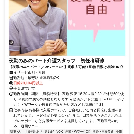
夜勤のみのパート介護スタッフ 初任者研修
【夜勤のみのパート／WワークOK】高収入可能！勤務日数は相談OK◎
イリーゼ市川・別邸
勤務地・最寄駅 ※車通勤OK
日給28,104円以上
千葉県市川市
勤務時間・期間 【勤務時間】 夜勤 深夜 16:30～翌9:30 ※休憩60分あ
り ※夜勤専属での勤務となります ★勤務シフトは週1日～OK！ かけ
もち・Wワークや扶養内で収めたい方などお気軽にご相...
仕事内容 お客様は入居ホームで、ご自宅にいる時と同様に生活をさ
れています。 お客様が必要になった時に、日常生活を過ごされる上
でのサポートなど介護サービスを提供しています。 夜勤専門のた
め、巡回やコー...
制服あり
社員登用あり
週1日からOK
副業・WワークOK
主婦・主夫歓迎
長期