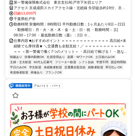
未経験歓迎★
第一警備保障株式会社 東京支社/松戸市下矢切エリア
アクセス 京成成田スカイアクセス線・北総線 矢切徒歩約19分、京成
金町線 京成金町徒歩約30分、ＪＲ常磐線/東京メトロ千代田線 金町
日給13,000円
（東京都）南口徒歩約30分 直行直帰OK＊交通費全額支給＊
千葉県松戸市
勤務時間 実働時間：8時間/日 平均勤務日数：1ヶ月あたり8日～22日
・勤務曜日：月・火・水・木・金・土・日・祝 ・勤務時間： [1]
08:00～17:00 ・最低勤務日数（週）：2日 ※...
仕事内容 ■おすすめポイント ＝＝＝＝＝＝＝＝＝＝＝＝＝ 高日給×未
経験でも厚待遇★ ＼交通費も全額支給！／ ＝＝＝＝＝＝＝＝＝＝＝
＝＝ ＜第一警備で働く7つのメリット＞ ・高日給で稼げる！ ・急な...
制服あり
扶養内勤務OK
社員登用あり
副業・WワークOK
土日祝のみOK
主婦・主夫歓迎
60代も応募可
フリーター歓迎
シフト自由
学歴不問
固定時間制
平日のみOK
学生歓迎
未経験者歓迎
交通費全額支給
経験者歓迎
即日払いOK
有資格者歓迎
研修あり
ブランクOK
アルバイト・パート