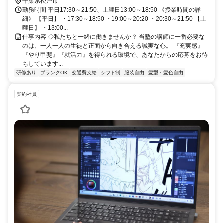
千葉県松戸市
勤務時間 平日17:30～21:50、土曜日13:00～18:50 《授業時間の詳
細》 【平日】 ・17:30～18:50 ・19:00～20:20 ・20:30～21:50 【土
曜日】 ・13:00...
仕事内容 ◇私たちと一緒に働きませんか？ 当塾の講師に一番必要な
のは、一人一人の生徒と正面から向き合える誠実な心。 『充実感』
『やり甲斐』『就活力』を得られる環境で、あなたからの応募をお待
ちしています...
研修あり
ブランクOK
交通費支給
シフト制
服装自由
髪型・髪色自由
契約社員