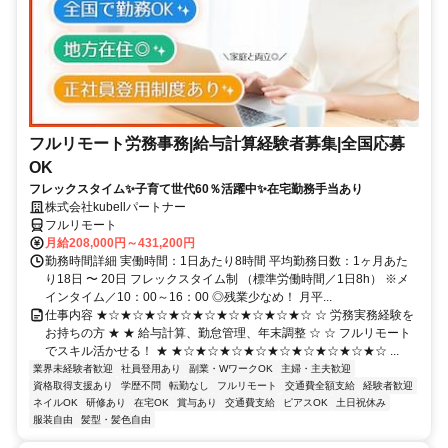
フルリモート労務事務|給与計算経験者募集|全国応募
OK
フレックスタイム✨子育て世代60％活躍中✨在宅勤務手当あり
株式会社kubellパートナー
フルリモート
月給208,000円～431,200円
勤務時間詳細 実働時間：1日あたり8時間 平均勤務日数：1ヶ月あた
り18日 〜 20日 フレックスタイム制 （標準労働時間／1日8h） ※メ
インタイム／10：00～16：00 ◎残業少なめ！ 月平...
仕事内容 ★☆★☆★☆★☆★☆★☆★☆★☆★☆ ☆ 労務実務経験を
お持ちの方 ★ ★ 給与計算、勤怠管理、年末調整 ☆ ☆ フルリモート
でスキル活かせる！ ★ ★☆★☆★☆★☆★☆★☆★☆★☆★☆ ...
業界未経験者歓迎
社員登用あり
副業・WワークOK
主婦・主夫歓迎
資格取得支援あり
学歴不問
転勤なし
フルリモート
交通費全額支給
経験者歓迎
ネイルOK
研修あり
在宅OK
賞与あり
交通費支給
ピアスOK
土日祝休み
服装自由
髪型・髪色自由