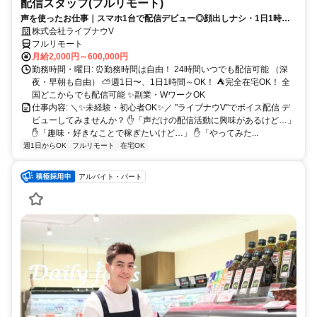
配信スタッフ(フルリモート)
声を使ったお仕事｜スマホ1台で配信デビュー◎顔出しナシ・1日1時間
～OK♪
株式会社ライブナウV
フルリモート
月給2,000円～600,000円
勤務時間・曜日: ⏰勤務時間は自由！ 24時間いつでも配信可能 （深
夜・早朝も自由） ⛅週1日〜、1日1時間～OK！ ⛺完全在宅OK！ 全
国どこからでも配信可能 ✨副業・WワークOK
仕事内容: ＼✨未経験・初心者OK✨／ "ライブナウV"でボイス配信 デ
ビューしてみませんか？ ✋「声だけの配信活動に興味があるけど…」
✋「趣味・好きなことで稼ぎたいけど…」 ✋「やってみた...
週1日からOK
フルリモート
在宅OK
アルバイト・パート