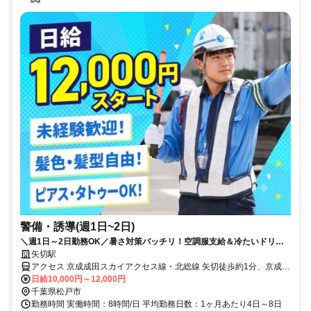
警備・誘導(週1日~2日)
＼週1日～2日勤務OK／暑さ対策バッチリ！空調服支給＆冷たいドリン
ク支給◎50代・60代活躍中【入社祝い金10万円】アルバイトでも安定収
矢切駅
入！未経験大歓迎！★日勤のみ警備★日払いOK★残業ほぼなし
アクセス 京成成田スカイアクセス線・北総線 矢切徒歩約1分、京成成
田スカイアクセス線・北総線 北国分出口1徒歩約24分、京成本線 国
日給10,000円～12,000円
府台徒歩約33分 矢切駅近く
千葉県松戸市
勤務時間 実働時間：8時間/日 平均勤務日数：1ヶ月あたり4日～8日