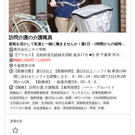
訪問介護の介護職員
資格を活かして私達と一緒に働きませんか！週1日・1時間からの短時間
の就業が可能です。
株式会社ニチイ学館
【アクセス】 北総鉄道北総線矢切駅 徒歩17分 ■住 所 千葉県 市川市
時給1,308円～1,560円
国府台4-1-24KMﾋﾞﾙ1F ■アクセス 北総鉄道北総線矢切駅 徒歩17分
千葉県市川市
【勤務日数】 週1日以上 【勤務時間】 週1日以上／シフト制 希望の時
間に合わせたシフトを調整します。 8：00～19：00の間で1日1件1時
間からOK。 【勤務例】 ・毎週月曜日8：00～9：0...
【職種】 訪問介護 介護職員 【雇用形態】 パート・アルバイト
制服あり
業界未経験者歓迎
育休延長あり
ランチタイム
扶養内勤務OK
社員登用あり
無料研修
週1日からOK
副業・WワークOK
1日4時間以内OK
土日祝のみOK
主婦・主夫歓迎
60代も応募可
資格取得支援あり
長期
フリーター歓迎
社会保険あり
産休・育休取得実績あり
早朝
午後
派遣社員