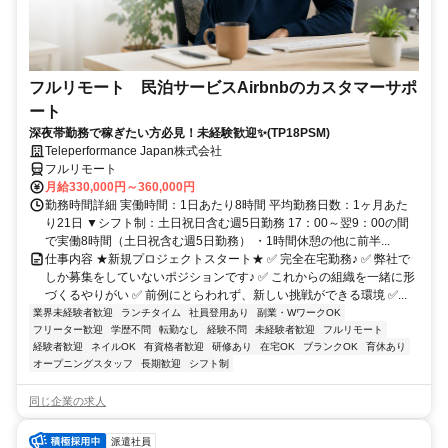
フルリモート 民泊サービスAirbnbのカスタマーサポ
ート
深夜帯勤務で稼ぎたい方必見！未経験歓迎✨(TP18PSM)
Teleperformance Japan株式会社
フルリモート
月給330,000円～360,000円
勤務時間詳細 実働時間：1日あたり8時間 平均勤務日数：1ヶ月あた
り21日 ▼シフト制：土日祝日含む週5日勤務 17：00～翌9：00の間
で実働8時間（土日祝含む週5日勤務） ・1時間休憩の他に前半...
仕事内容 ★新規プロジェクトスタート★ ✅ 完全在宅勤務♪ ✅ 弊社で
しか募集をしていないポジションです♪ ✅ これからの組織を一緒に形
づくるやりがい ✅ 前例にとらわれず、新しい挑戦ができる環境 ✅...
業界未経験者歓迎
ランチタイム
社員登用あり
副業・WワークOK
フリーター歓迎
学歴不問
転勤なし
経験不問
未経験者歓迎
フルリモート
経験者歓迎
ネイルOK
有資格者歓迎
研修あり
在宅OK
ブランクOK
育休あり
オープニングスタッフ
長期歓迎
シフト制
同じ企業の求人
派遣社員