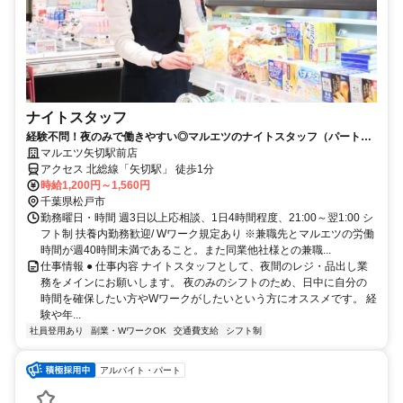
ナイトスタッフ
経験不問！夜のみで働きやすい◎マルエツのナイトスタッフ（パート・
アルバイト）求人
マルエツ矢切駅前店
アクセス 北総線「矢切駅」 徒歩1分
時給1,200円～1,560円
千葉県松戸市
勤務曜日・時間 週3日以上応相談、1日4時間程度、21:00～翌1:00 シ
フト制 扶養内勤務歓迎/ Wワーク規定あり ※兼職先とマルエツの労働
時間が週40時間未満であること。また同業他社様との兼職...
仕事情報 ● 仕事内容 ナイトスタッフとして、夜間のレジ・品出し業
務をメインにお願いします。 夜のみのシフトのため、日中に自分の
時間を確保したい方やWワークがしたいという方にオススメです。 経
験や年...
社員登用あり
副業・WワークOK
交通費支給
シフト制
アルバイト・パート