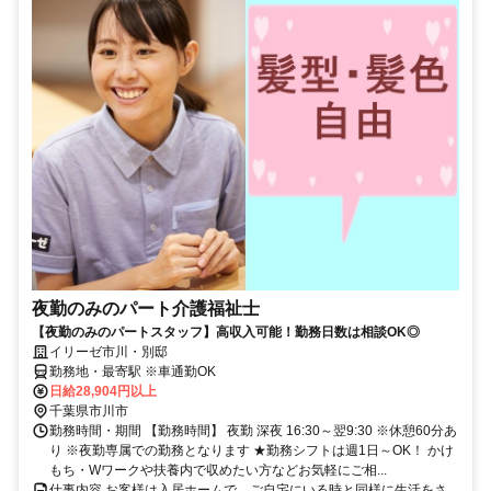
夜勤のみのパート介護福祉士
【夜勤のみのパートスタッフ】高収入可能！勤務日数は相談OK◎
イリーゼ市川・別邸
勤務地・最寄駅 ※車通勤OK
日給28,904円以上
千葉県市川市
勤務時間・期間 【勤務時間】 夜勤 深夜 16:30～翌9:30 ※休憩60分あ
り ※夜勤専属での勤務となります ★勤務シフトは週1日～OK！ かけ
もち・Wワークや扶養内で収めたい方などお気軽にご相...
仕事内容 お客様は入居ホームで、ご自宅にいる時と同様に生活をさ