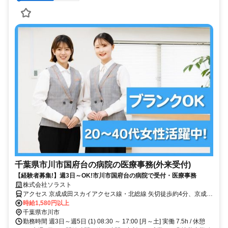
千葉県市川市国府台の病院の医療事務(外来受付)
【経験者募集!】週3日～OK!市川市国府台の病院で受付・医療事務
株式会社ソラスト
アクセス 京成成田スカイアクセス線・北総線 矢切徒歩約4分、京成成
田スカイアクセス線・北総線 北国分出口1徒歩約24分、京成本線 国
時給1,580円以上
府台徒歩約29分 「矢切駅」徒歩5分,マイカー通勤可,バイク通勤可,自
千葉県市川市
転車通勤可,駐車場あり,駐輪場あり(バイク),駐輪場あり,敷地内全て禁
勤務時間 週3日～週5日 (1) 08:30 ～ 17:00 [月～土] 実働 7.5h / 休憩