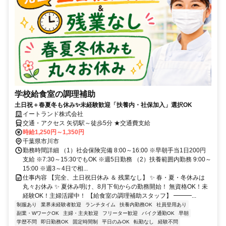
学校給食室の調理補助
土日祝＋春夏冬も休み✨未経験歓迎「扶養内・社保加入」選択OK
イートランド株式会社
交通・アクセス 矢切駅～徒歩5分 ★交通費支給
時給1,250円～1,350円
千葉県市川市
勤務時間詳細 （1）社会保険完備 8:00～16:00 ※早朝手当1日200円
支給 ※7:30～15:30でもOK ※週5日勤務 （2）扶養範囲内勤務 9:00～
15:00 ※週3～4日で相...
仕事内容 【完全、土日祝日休み ＆ 残業なし】 ✨ 春・夏・冬休みは
丸々お休み ✨ 夏休み明け、8月下旬からの勤務開始！ 無資格OK！未
経験OK！主婦活躍中！ 【給食室の調理補助スタッフ】 ━━━...
制服あり
業界未経験者歓迎
ランチタイム
扶養内勤務OK
社員登用あり
副業・WワークOK
主婦・主夫歓迎
フリーター歓迎
バイク通勤OK
早朝
学歴不問
即日勤務OK
固定時間制
平日のみOK
転勤なし
経験不問