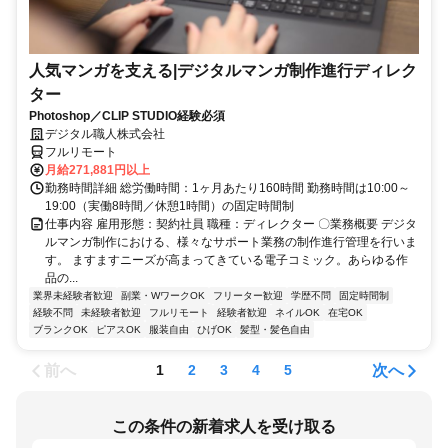
人気マンガを支える|デジタルマンガ制作進行ディレク
ター
Photoshop／CLIP STUDIO経験必須
デジタル職人株式会社
フルリモート
月給271,881円以上
勤務時間詳細 総労働時間：1ヶ月あたり160時間 勤務時間は10:00～
19:00（実働8時間／休憩1時間）の固定時間制
仕事内容 雇用形態：契約社員 職種：ディレクター 〇業務概要 デジタ
ルマンガ制作における、様々なサポート業務の制作進行管理を行いま
す。 ますますニーズが高まってきている電子コミック。あらゆる作
品の...
業界未経験者歓迎
副業・WワークOK
フリーター歓迎
学歴不問
固定時間制
経験不問
未経験者歓迎
フルリモート
経験者歓迎
ネイルOK
在宅OK
ブランクOK
ピアスOK
服装自由
ひげOK
髪型・髪色自由
前へ
次へ
1
2
3
4
5
この条件の新着求人を受け取る