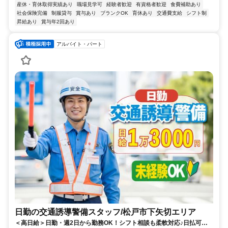
産休・育休取得実績あり
職場見学可
経験者歓迎
有資格者歓迎
食費補助あり
社会保険完備
制服貸与
賞与あり
ブランクOK
育休あり
交通費支給
シフト制
昇給あり
賞与年2回あり
アルバイト・パート
日勤の交通誘導警備スタッフ/松戸市下矢切エリア
＜高日給＞日勤・週2日から勤務OK！シフト相談も柔軟対応♪日払可◎