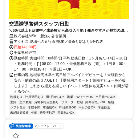
交通誘導警備スタッフ/日勤
＼60代以上も活躍中／未経験から高収入可能！働きやすさが魅力の環境
で警備員デビューをしませんか！【月収28万円可能！日払いもOK！】
株式会社MSK 新鎌ヶ谷営業所
勤務3日前迄シフト申請が可能です！週1日～・短期もOK！あなたのラ
アクセス 現場への直行直帰OK／最寄り駅より5分以内
イフスタイルに合わせてお仕事しませんか！未経験者大歓迎！年代幅広
日給14,000円
く活躍しています。
千葉県松戸市
勤務時間 実働時間：8時間/日 平均勤務日数：1ヶ月あたり4日～20日
・勤務時間： [1] 08:00～17:00 ・最低勤務日数（週）：1日 8：00～
17：00（休憩あり） ※週1日～OK...
仕事内容 地域最高水準の高日給アルバイトデビューを！未経験から
安心・納得の高収入GET！ 【夏採用スタート！警備デビューを応援
します】 これから迎える楽しいイベントや連休も充実♪ ＞＞仲間が増
える今が...
制服あり
社員登用あり
週1日からOK
副業・WワークOK
土日祝のみOK
主婦・主夫歓迎
資格取得支援あり
フリーター歓迎
給料前払いOK
短期
シフト自由
学歴不問
車通勤OK
即日勤務OK
平日のみOK
学生歓迎
未経験者歓迎
午前
経験者歓迎
即日払いOK
アルバイト・パート