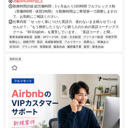
月給304,000円以上
勤務時間詳細 総労働時間：1ヶ月あたり165時間 フルフレックス制
（実働8時間・休憩1時間） ※勤務時間はご希望第一で調整しますの
で、お気軽にご相談ください。
仕事内容 「せっかく身につけた英語力、使わないまま眠らせていま
せんか？」 “もう挫折したくない”と願う人のための英語コーチングス
クール 「90 English」を運営しています。 「英語コーチ」と聞...
業界未経験者歓迎
副業・WワークOK
主婦・主夫歓迎
フリーター歓迎
学歴不問
転勤なし
経験不問
英語
未経験者歓迎
フルリモート
残業なし
研修あり
在宅OK
ブランクOK
長期歓迎
服装自由
履歴書不要
髪型・髪色自由
契約社員