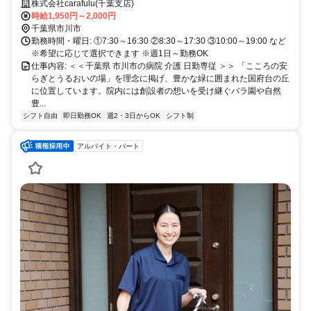
★シフトはお気軽にご相談ください★
株式会社carafulu(千葉支店)
時給1,950円～2,000円
千葉県市川市
勤務時間・曜日: ①7:30～16:30 ②8:30～17:30 ③10:00～19:00 など
※希望に応じて選択できます ※週1日～勤務OK
仕事内容: ＜＜千葉県 市川市の病院 介護 日勤専従 ＞＞ 「こころの安
らぎとうるおいの場」を理念に掲げ、豊かな緑に囲まれた国府台の丘
に位置しています。院内には創設者の想いを受け継ぐバラ園や自然
豊...
シフト自由
即日勤務OK
週2・3日からOK
シフト制
アルバイト・パート