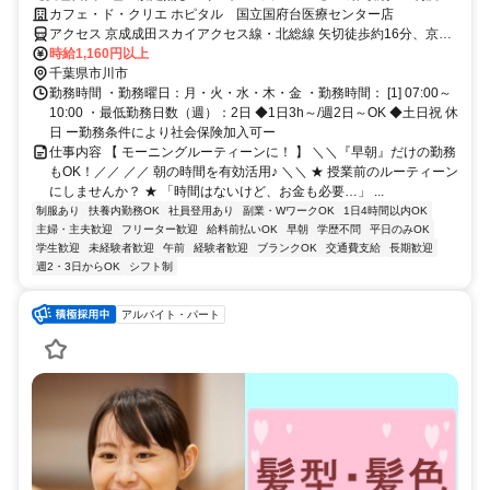
べる時間帯/未経験歓迎/社割有★
カフェ・ド・クリエ ホピタル 国立国府台医療センター店
アクセス 京成成田スカイアクセス線・北総線 矢切徒歩約16分、京成
本線 国府台徒歩約18分
時給1,160円以上
千葉県市川市
勤務時間 ・勤務曜日：月・火・水・木・金 ・勤務時間： [1] 07:00～
10:00 ・最低勤務日数（週）：2日 ◆1日3h～/週2日～OK ◆土日祝 休
日 ー勤務条件により社会保険加入可ー
仕事内容 【 モーニングルーティーンに！ 】 ＼＼『早朝』だけの勤務
もOK！／／ ／／ 朝の時間を有効活用♪ ＼＼ ★ 授業前のルーティーン
にしませんか？ ★ 「時間はないけど、お金も必要…」 ...
制服あり
扶養内勤務OK
社員登用あり
副業・WワークOK
1日4時間以内OK
主婦・主夫歓迎
フリーター歓迎
給料前払いOK
早朝
学歴不問
平日のみOK
学生歓迎
未経験者歓迎
午前
経験者歓迎
ブランクOK
交通費支給
長期歓迎
週2・3日からOK
シフト制
アルバイト・パート