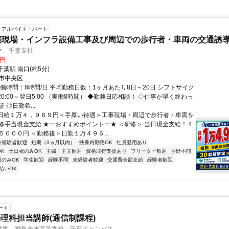
アルバイト・パート
築現場・インフラ設備工事及び周辺での歩行者・車両の交通誘
ク 千葉支社
9円
千葉駅 南口(約5分)
市中央区
実働時間：8時間/日 平均勤務日数：1ヶ月あたり8日～20日 シフトサイク
20:00～翌日5:00 （実働8時間） ◆勤務日応相談！ ◇仕事が早く終わっ
 ◎日勤希...
■日給１万４，９６９円＜手厚い待遇＞工事現場・周辺で歩行者・車両を
修手当現金支給 ★ーおすすめポイントー★ ＜研修＞ 当日現金支給！４
５０００円 ＜勤務後＞日勤１万４９６...
未経験者歓迎
短期（3ヵ月以内）
扶養内勤務OK
社員登用あり
K
土日祝のみOK
主婦・主夫歓迎
資格取得支援あり
フリーター歓迎
学歴不問
日のみOK
学生歓迎
経験不問
未経験者歓迎
交通費全額支給
経験者歓迎
払いOK
ート
理科担当講師(通信制課程)