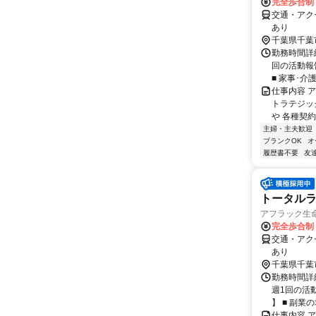
完全歩合制
交通・アク
あり
千葉県千葉
勤務時間詳細
回の活動報
■ 家事･介
仕事内容 
トラテジッ
や 各種契約
主婦・主夫歓迎
ブランクOK
オ
履歴書不要
友
トータルラ
アフラック生命
完全歩合制
交通・アク
あり
千葉県千葉
勤務時間詳細
週1回の活
】 ■ 副業の場
仕事内容 