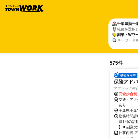
千葉県
新千
職種を選択
副業・Wワー
キーワード
575件
保険アドバ
アフラック生命
完全歩合制
交通・アク
あり
千葉県千葉
勤務時間詳細
週1回の活
】 ■ 副業の場
仕事内容 