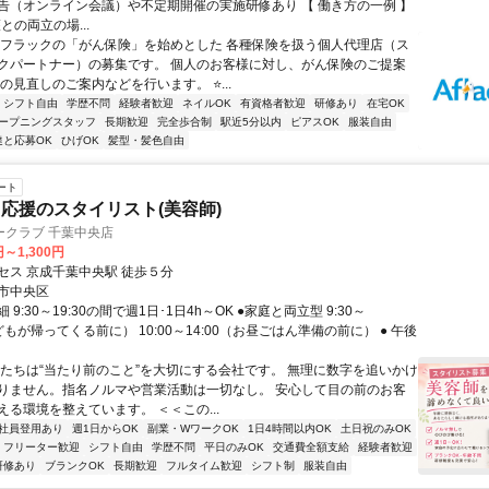
告（オンライン会議）や不定期開催の実施研修あり 【 働き方の一例 】
護との両立の場...
アフラックの「がん保険」を始めとした 各種保険を扱う個人代理店（ス
クパートナー）の募集です。 個人のお客様に対し、がん保険のご提案
の見直しのご案内などを行います。 ⭐...
シフト自由
学歴不問
経験者歓迎
ネイルOK
有資格者歓迎
研修あり
在宅OK
ープニングスタッフ
長期歓迎
完全歩合制
駅近5分以内
ピアスOK
服装自由
達と応募OK
ひげOK
髪型・髪色自由
ート
応援のスタイリスト(美容師)
ークラブ 千葉中央店
円～1,300円
セス 京成千葉中央駅 徒歩５分
市中央区
9:30～19:30の間で週1日･1日4h～OK ●家庭と両立型 9:30～
子どもが帰ってくる前に） 10:00～14:00（お昼ごはん準備の前に） ● 午後
私たちは“当たり前のこと”を大切にする会社です。 無理に数字を追いかけ
りません。指名ノルマや営業活動は一切なし。 安心して目の前のお客
える環境を整えています。 ＜＜この...
社員登用あり
週1日からOK
副業・WワークOK
1日4時間以内OK
土日祝のみOK
フリーター歓迎
シフト自由
学歴不問
平日のみOK
交通費全額支給
経験者歓迎
研修あり
ブランクOK
長期歓迎
フルタイム歓迎
シフト制
服装自由