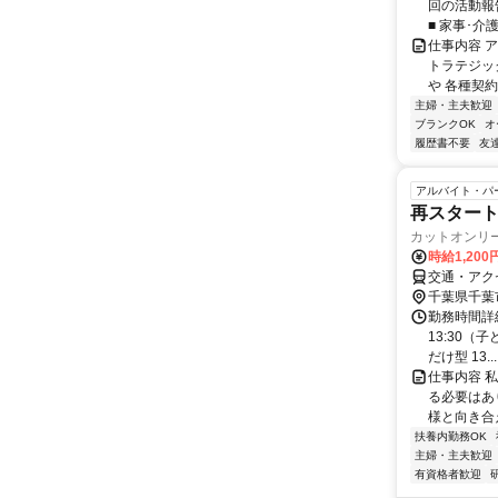
回の活動報
■ 家事･介
仕事内容 
トラテジッ
や 各種契約
主婦・主夫歓迎
ブランクOK
オ
履歴書不要
友
アルバイト・パ
再スタート
カットオンリ
時給1,200
交通・アク
千葉県千葉
勤務時間詳細 
13:30（
だけ型 13...
仕事内容 
る必要はあ
様と向き合
扶養内勤務OK
主婦・主夫歓迎
有資格者歓迎