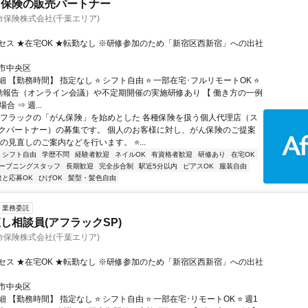
ク保険の販売パートナー
保険株式会社(千葉エリア)
セス ★在宅OK ★転勤なし ※研修参加のため「新宿区西新宿」への出社
市中央区
 【勤務時間】 指定なし ⭐ シフト自由 ⭐ 一部在宅･フルリモートOK ⭐
動報告（オンライン会議）や不定期開催の実施研修あり 【 働き方の一例
合 ⇒ 週...
アフラックの「がん保険」を始めとした 各種保険を扱う個人代理店（ス
クパートナー）の募集です。 個人のお客様に対し、がん保険のご提案
の見直しのご案内などを行います。 ⭐...
シフト自由
学歴不問
経験者歓迎
ネイルOK
有資格者歓迎
研修あり
在宅OK
ープニングスタッフ
長期歓迎
完全歩合制
駅近5分以内
ピアスOK
服装自由
達と応募OK
ひげOK
髪型・髪色自由
業務委託
し相談員(アフラックSP)
保険株式会社(千葉エリア)
セス ★在宅OK ★転勤なし ※研修参加のため「新宿区西新宿」への出社
市中央区
 【勤務時間】 指定なし ⭐ シフト自由 ⭐ 一部在宅･リモートOK ⭐ 週1