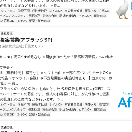
クパートナー）の募集です。 個人のお客様に対し、がん保険のご案内
の見直し提案などを行います。 ⭐ 長...
シフト自由
学歴不問
経験者歓迎
ネイルOK
有資格者歓迎
研修あり
在宅OK
ープニングスタッフ
長期歓迎
完全歩合制
駅近5分以内
ピアスOK
服装自由
達と応募OK
ひげOK
髪型・髪色自由
業務委託
提案営業(アフラックSP)
保険株式会社(千葉エリア)
セス ★在宅OK ★転勤なし ※研修参加のため「新宿区西新宿」への出社
市中央区
 【勤務時間】 指定なし ⭐ シフト自由 ⭐ 一部在宅･フルリモートOK ⭐
動報告（オンライン会議）や不定期開催の実施研修あり 【 働き方の一例
合 ⇒ 週...
アフラックの「がん保険」を始めとした 各種保険を扱う個人代理店（ス
クパートナー）の募集です。 個人のお客様に対し、がん保険のご提案
の見直しのご案内などを行います。 ✨...
シフト自由
学歴不問
経験者歓迎
ネイルOK
有資格者歓迎
研修あり
在宅OK
ープニングスタッフ
長期歓迎
完全歩合制
駅近5分以内
ピアスOK
服装自由
達と応募OK
ひげOK
髪型・髪色自由
業務委託