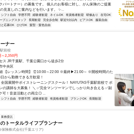
クパートナー）の募集です。 個人のお客様に対し、がん保険のご提案
の見直しのご案内などを行います。 ✨...
シフト自由
学歴不問
経験者歓迎
ネイルOK
有資格者歓迎
研修あり
在宅OK
ープニングスタッフ
長期歓迎
完全歩合制
駅近5分以内
ピアスOK
服装自由
達と応募OK
ひげOK
髪型・髪色自由
レーナー
葉駅前校
円～2,350円
セス JR千葉駅、千葉公園口から徒歩2分
市中央区
 【レッスン時間】 ⏰10:00～22:00 ※最終▶21:00～ ※開校時間のた
～3日から勤務できる方歓迎！
 全国展開中ボイストレーニングスクール！ NAYUTAS千葉駅前校で ボ
ンの講師を大募集！ ＼ ✅完全マンツーマンでしっかり向き合える ✅副
可！音楽活動との両立◎ ...
シフト自由
学歴不問
経験者歓迎
有資格者歓迎
ブランクOK
長期歓迎
業務委託
クのトータルライフプランナー
保険株式会社(千葉エリア)