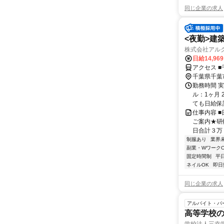
同じ企業の求人
<夜勤>建
株式会社アル
日給14,96
アクセス ■
千葉県千葉
勤務時間 
ル：1ヶ月 
ても日給保証
仕事内容 
ご案内★研
日合計３万
制服あり
業界
副業・WワークO
固定時間制
平
ネイルOK
即日
同じ企業の求人
アルバイト・パ
高等学校の