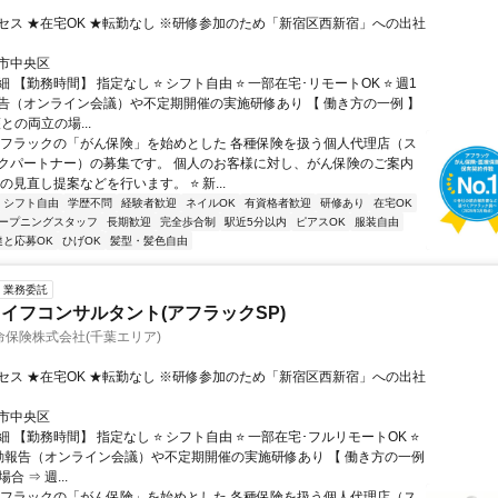
セス ★在宅OK ★転勤なし ※研修参加のため「新宿区西新宿」への出社
市中央区
 【勤務時間】 指定なし ⭐ シフト自由 ⭐ 一部在宅･リモートOK ⭐ 週1
告（オンライン会議）や不定期開催の実施研修あり 【 働き方の一例 】
護との両立の場...
アフラックの「がん保険」を始めとした 各種保険を扱う個人代理店（ス
クパートナー）の募集です。 個人のお客様に対し、がん保険のご案内
の見直し提案などを行います。 ⭐ 新...
シフト自由
学歴不問
経験者歓迎
ネイルOK
有資格者歓迎
研修あり
在宅OK
ープニングスタッフ
長期歓迎
完全歩合制
駅近5分以内
ピアスOK
服装自由
達と応募OK
ひげOK
髪型・髪色自由
業務委託
イフコンサルタント(アフラックSP)
保険株式会社(千葉エリア)
セス ★在宅OK ★転勤なし ※研修参加のため「新宿区西新宿」への出社
市中央区
 【勤務時間】 指定なし ⭐ シフト自由 ⭐ 一部在宅･フルリモートOK ⭐
動報告（オンライン会議）や不定期開催の実施研修あり 【 働き方の一例
合 ⇒ 週...
アフラックの「がん保険」を始めとした 各種保険を扱う個人代理店（ス