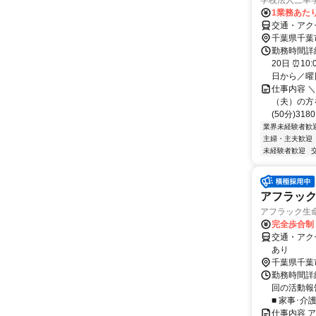
学校法人三幸
1業務あたり
交通・アクセ
千葉県千葉
勤務時間詳
20日 ⏰1
日から／曜日
仕事内容 
（夫）の方を
(50分)31
業界未経験者歓
主婦・主夫歓迎
未経験者歓迎
アフラッ
アフラック生命
完全歩合制
交通・アク
あり
千葉県千葉
勤務時間詳細
回の活動報
■ 家事･介
仕事内容 