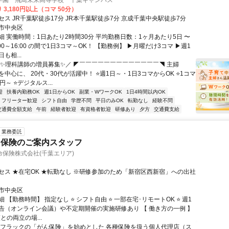
学園 飛鳥未来高等学校 千葉キャンパス
 3,180円以上（コマ 50分）
ス JR千葉駅徒歩17分 JR本千葉駅徒歩7分 京成千葉中央駅徒歩7分
市中央区
細 実働時間：1日あたり2時間30分 平均勤務日数：1ヶ月あたり5日 〜
0:00～16:00 の間で1日3コマ～OK！ 【勤務例】 ▶月曜だけ3コマ ▶週1
も相...
＼✨理科講師の増員募集✨／ ◤￣￣￣￣￣￣￣￣￣￣￣￣￣◥ 主婦
中心に、 20代・30代が活躍中！ ⭐週1日～・1日3コマからOK ⭐1コマ
80円～ ⭐デジタルス...
迎
扶養内勤務OK
週1日からOK
副業・WワークOK
1日4時間以内OK
フリーター歓迎
シフト自由
学歴不問
平日のみOK
転勤なし
経験不問
交通費全額支給
午前
経験者歓迎
有資格者歓迎
研修あり
夕方
交通費支給
業務委託
ク保険のご案内スタッフ
保険株式会社(千葉エリア)
セス ★在宅OK ★転勤なし ※研修参加のため「新宿区西新宿」への出社
市中央区
 【勤務時間】 指定なし ⭐ シフト自由 ⭐ 一部在宅･リモートOK ⭐ 週1
告（オンライン会議）や不定期開催の実施研修あり 【 働き方の一例 】
護との両立の場...
アフラックの「がん保険」を始めとした 各種保険を扱う個人代理店（ス