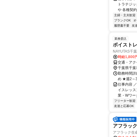
トラテジッ
や 各種契約
主婦・主夫歓迎
ブランクOK
オ
履歴書不要
友
業務委託
ボイスト
NAYUTAS千
時給1,800
交通・アク
千葉県千葉
勤務時間詳細
め ★週2
仕事内容 ／
イスレッス
業・Wワーク
フリーター歓迎
友達と応募OK
アフラッ
アフラック生命