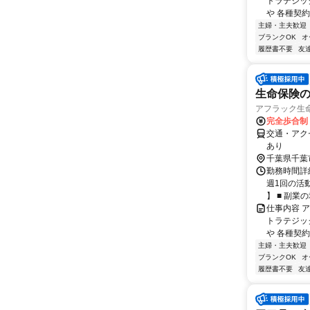
トラテジッ
や 各種契約
主婦・主夫歓迎
ブランクOK
オ
履歴書不要
友
生命保険の
アフラック生命
完全歩合制
交通・アク
あり
千葉県千葉
勤務時間詳細
週1回の活
】 ■ 副業の場
仕事内容 
トラテジッ
や 各種契約
主婦・主夫歓迎
ブランクOK
オ
履歴書不要
友