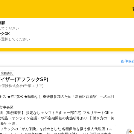
葉駅
してください
クOK
を選択してください
条件保
業務委託
イザー(アフラックSP)
保険株式会社(千葉エリア)
セス ★在宅OK ★転勤なし ※研修参加のため「新宿区西新宿」への出社
市中央区
 【勤務時間】 指定なし ⭐ シフト自由 ⭐ 一部在宅･フルリモートOK ⭐
動報告（オンライン会議）や不定期開催の実施研修あり 【 働き方の一例
合 ⇒ 週...
アフラックの「がん保険」を始めとした 各種保険を扱う個人代理店（ス