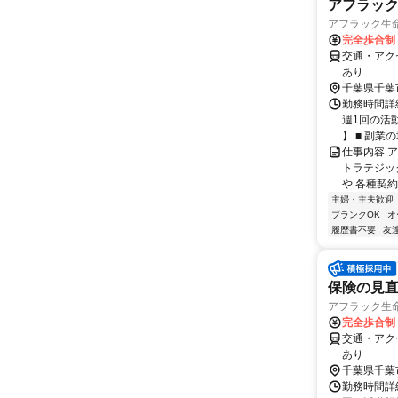
アフラッ
アフラック生命
完全歩合制
交通・アク
あり
千葉県千葉
勤務時間詳細
週1回の活
】 ■ 副業の場
仕事内容 
トラテジッ
や 各種契約
主婦・主夫歓迎
ブランクOK
オ
履歴書不要
友
保険の見直
アフラック生命
完全歩合制
交通・アク
あり
千葉県千葉
勤務時間詳細