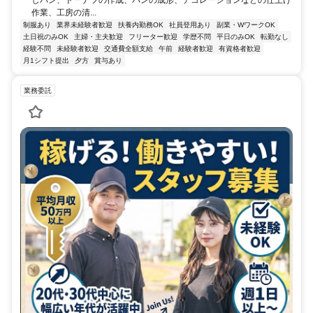
しパン、ドーナツの作成、パンの成形、デコレーションなどの仕上げ
作業、工房の清...
制服あり
業界未経験者歓迎
扶養内勤務OK
社員登用あり
副業・WワークOK
土日祝のみOK
主婦・主夫歓迎
フリーター歓迎
学歴不問
平日のみOK
転勤なし
経験不問
未経験者歓迎
交通費全額支給
午前
経験者歓迎
有資格者歓迎
月1シフト提出
夕方
賞与あり
業務委託