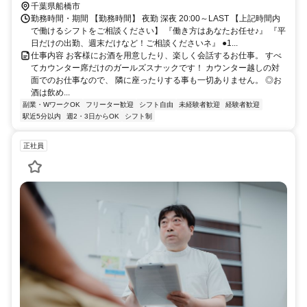
リアを中心に通っているキャスト達が多数 船橋、西船橋、本八幡、
千葉県船橋市
市川、津田沼、幕張、千葉 その他柏方面からなども！ 送りもありま
勤務時間・期間 【勤務時間】 夜勤 深夜 20:00～LAST 【上記時間内
すので終電後はお気がにご相談ください
で働けるシフトをご相談ください】 『働き方はあなたお任せ♪』 『平
日だけの出勤、週末だけなど！ご相談くださいネ』 ●1...
仕事内容 お客様にお酒を用意したり、楽しく会話するお仕事。 すべ
てカウンター席だけのガールズスナックです！ カウンター越しの対
面でのお仕事なので、 隣に座ったりする事も一切ありません。 ◎お
酒は飲め...
副業・WワークOK
フリーター歓迎
シフト自由
未経験者歓迎
経験者歓迎
駅近5分以内
週2・3日からOK
シフト制
正社員