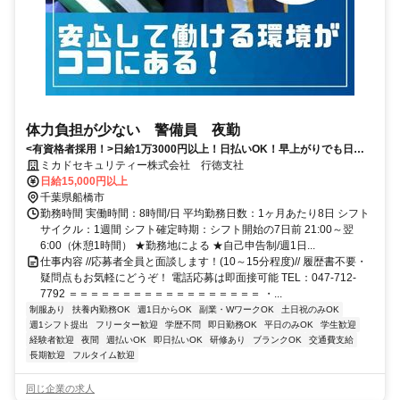
体力負担が少ない 警備員 夜勤
<有資格者採用！>日給1万3000円以上！日払いOK！早上がりでも日給
全額保証！
ミカドセキュリティー株式会社 行徳支社
日給15,000円以上
千葉県船橋市
勤務時間 実働時間：8時間/日 平均勤務日数：1ヶ月あたり8日 シフト
サイクル：1週間 シフト確定時期：シフト開始の7日前 21:00～翌
6:00（休憩1時間） ★勤務地による ★自己申告制/週1日...
仕事内容 //応募者全員と面談します！(10～15分程度)// 履歴書不要・
疑問点もお気軽にどうぞ！ 電話応募は即面接可能 TEL：047-712-
7792 ＝＝＝＝＝＝＝＝＝＝＝＝＝＝＝＝＝＝ ・...
制服あり
扶養内勤務OK
週1日からOK
副業・WワークOK
土日祝のみOK
週1シフト提出
フリーター歓迎
学歴不問
即日勤務OK
平日のみOK
学生歓迎
経験者歓迎
夜間
週払いOK
即日払いOK
研修あり
ブランクOK
交通費支給
長期歓迎
フルタイム歓迎
同じ企業の求人