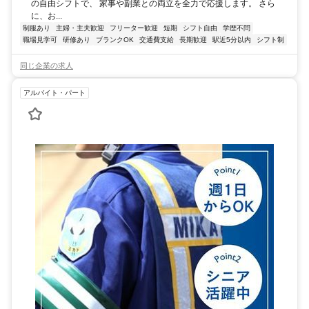
の自由シフトで、 家事や副業との両立を全力で応援します。 さら
に、お...
制服あり
主婦・主夫歓迎
フリーター歓迎
短期
シフト自由
学歴不問
職場見学可
研修あり
ブランクOK
交通費支給
長期歓迎
駅近5分以内
シフト制
同じ企業の求人
アルバイト・パート