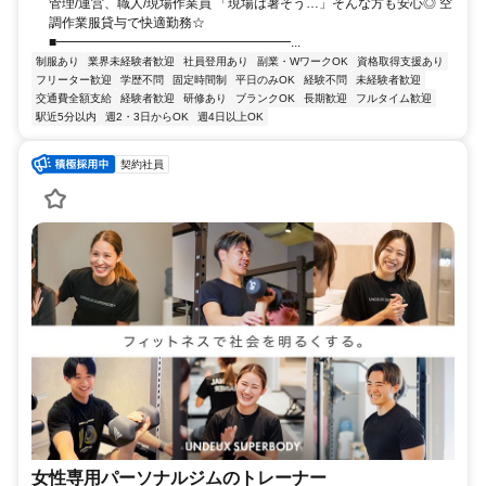
管理/運営、職人/現場作業員 「現場は暑そう…」そんな方も安心◎ 空
調作業服貸与で快適勤務☆
■━━━━━━━━━━━━━━━━━━...
制服あり
業界未経験者歓迎
社員登用あり
副業・WワークOK
資格取得支援あり
フリーター歓迎
学歴不問
固定時間制
平日のみOK
経験不問
未経験者歓迎
交通費全額支給
経験者歓迎
研修あり
ブランクOK
長期歓迎
フルタイム歓迎
駅近5分以内
週2・3日からOK
週4日以上OK
契約社員
女性専用パーソナルジムのトレーナー