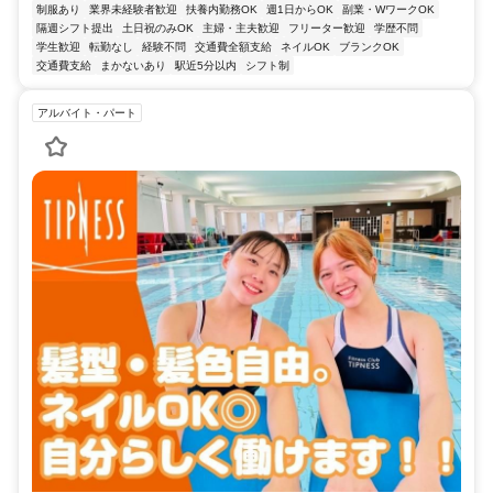
制服あり
業界未経験者歓迎
扶養内勤務OK
週1日からOK
副業・WワークOK
隔週シフト提出
土日祝のみOK
主婦・主夫歓迎
フリーター歓迎
学歴不問
学生歓迎
転勤なし
経験不問
交通費全額支給
ネイルOK
ブランクOK
交通費支給
まかないあり
駅近5分以内
シフト制
アルバイト・パート