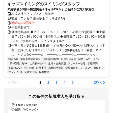
キッズスイミングのスイミングスタッフ
未経験者が9割✨髪型髪色＆ネイルOK✨子ども好きな方大歓迎◎
株式会社ティップネス 船橋店
交通・アクセス 船橋駅北口より徒歩4分
時給1,300円以上
千葉県船橋市
勤務時間詳細 ◆平日・祝日 15：00～20：00の間で3時間以上 ◆土曜
日 7：30～20：00の間で3時間以上 ◆日曜日 7：30～13：00 ✅週2日
～OK 「授業の前後」ライフスタイルに ...
仕事内容 ✅週2日＆1日3時間～で扶養内OK ✅駅チカ×制服あり！ ✅学
生・主婦(夫)も活躍中 ✅ジム＆レッスン無料特典あり ✅髪色・ネイ
ル・ピアスOK ━━━☆…━━━☆…━━━☆…━━━☆ キッ...
制服あり
業界未経験者歓迎
扶養内勤務OK
社員登用あり
副業・WワークOK
1日4時間以内OK
土日祝のみOK
主婦・主夫歓迎
フリーター歓迎
学歴不問
平日のみOK
学生歓迎
経験不問
未経験者歓迎
経験者歓迎
ネイルOK
研修あり
ブランクOK
交通費支給
長期歓迎
前へ
次へ
1
2
3
4
5
この条件の新着求人を受け取る
千葉県 / 東海神駅
副業・WワークOK