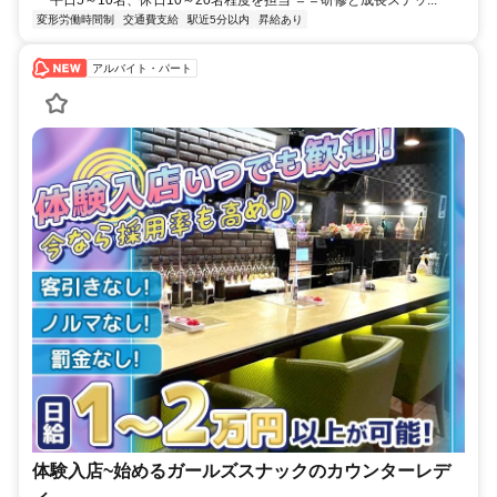
平日5～10名、休日10～20名程度を担当 ＝＝研修と成長ステッ...
変形労働時間制
交通費支給
駅近5分以内
昇給あり
アルバイト・パート
体験入店~始めるガールズスナックのカウンターレデ