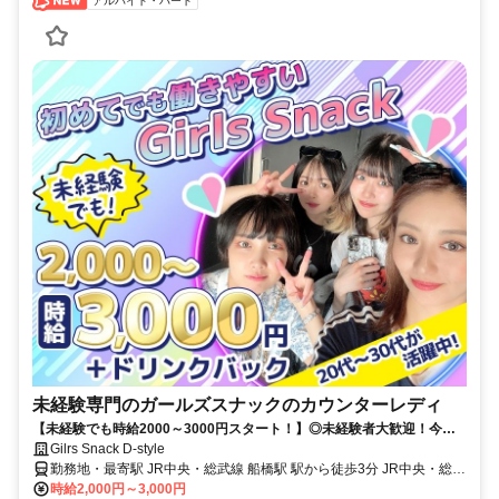
アルバイト・パート
未経験専門のガールズスナックのカウンターレディ
【未経験でも時給2000～3000円スタート！】◎未経験者大歓迎！今い
るコたちも、ほとんどが未経験スタート！
Gilrs Snack D-style
勤務地・最寄駅 JR中央・総武線 船橋駅 駅から徒歩3分 JR中央・総武
線 西船橋駅 電車で３分 JR中央・総武線 津田沼駅 電車で3分 船橋エ
時給2,000円～3,000円