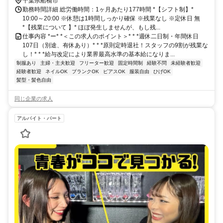
千葉県船橋市
勤務時間詳細 総労働時間：1ヶ月あたり177時間 *【シフト制】*
10:00～20:00 ※休憩は1時間しっかり確保 ※残業なし ※定休日 無
*【残業について 】* ほぼ発生しませんが、もし残...
仕事内容 *ー* *＜この求人のポイント＞* * *週休二日制・年間休日
107日（別途、有休あり）* * *原則定時退社！スタッフの9割が残業な
し！* * *給与改定により業界最高水準の基本給になりま...
制服あり
主婦・主夫歓迎
フリーター歓迎
固定時間制
経験不問
未経験者歓迎
経験者歓迎
ネイルOK
ブランクOK
ピアスOK
服装自由
ひげOK
髪型・髪色自由
同じ企業の求人
アルバイト・パート