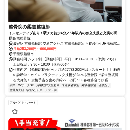
整骨院の柔道整復師
インセンティブあり！駅チカ徒歩4分／5年以内の独立支援と充実の研修
あり
船橋整骨院
最寄駅 京成船橋駅 交通アクセス 京成船橋駅から徒歩4分 JR船橋駅か
ら徒歩5分
月給253,200円～600,000円
千葉県船橋市
勤務時間 シフト制 【勤務時間】 平日：9:30～20:30（休憩120分）
土日祝日：9:30～18:30（休憩60分）
仕事内容 【船橋駅徒歩4分／月給27万3,200円以上スタート！】 独自
の診断学・カイロプラクティック技術が 学べる整骨院で柔道整復師
を大募集！ 資格手当を含め月給27.3万円〜＋各種歩合で頑張...
副業・WワークOK
資格取得支援あり
未経験者歓迎
経験者歓迎
研修あり
交通費支給
駅近5分以内
シフト制
アルバイト・パート