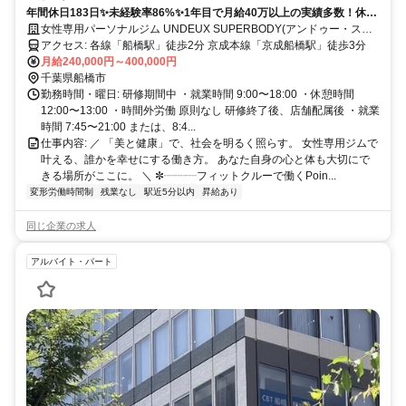
年間休日183日✨未経験率86%✨1年目で月給40万以上の実績多数！休み
も、あなたの成長も、全力サポート！
女性専用パーソナルジム UNDEUX SUPERBODY(アンドゥー・スー
パーボディ)
アクセス: 各線「船橋駅」徒歩2分 京成本線「京成船橋駅」徒歩3分
月給240,000円～400,000円
千葉県船橋市
勤務時間・曜日: 研修期間中 ・就業時間 9:00〜18:00 ・休憩時間
12:00〜13:00 ・時間外労働 原則なし 研修終了後、店舗配属後 ・就業
時間 7:45〜21:00 または、8:4...
仕事内容: ／ 「美と健康」で、社会を明るく照らす。 女性専用ジムで
叶える、誰かを幸せにする働き方。 あなた自身の心と体も大切にで
きる場所がここに。 ＼ ✼┈┈┈フィットクルーで働くPoin...
変形労働時間制
残業なし
駅近5分以内
昇給あり
同じ企業の求人
アルバイト・パート