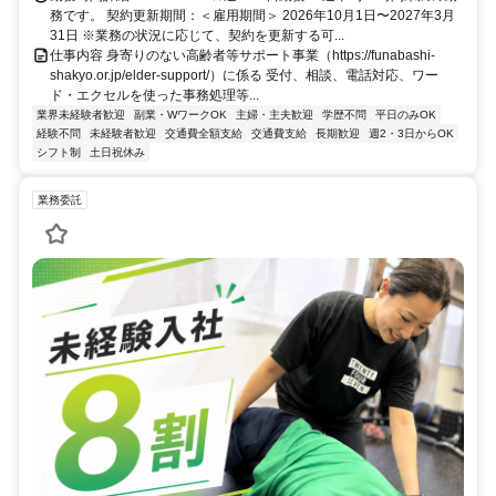
務です。 契約更新期間：＜雇用期間＞ 2026年10月1日〜2027年3月
31日 ※業務の状況に応じて、契約を更新する可...
仕事内容 身寄りのない高齢者等サポート事業（https://funabashi-
shakyo.or.jp/elder-support/）に係る 受付、相談、電話対応、ワー
ド・エクセルを使った事務処理等...
業界未経験者歓迎
副業・WワークOK
主婦・主夫歓迎
学歴不問
平日のみOK
経験不問
未経験者歓迎
交通費全額支給
交通費支給
長期歓迎
週2・3日からOK
シフト制
土日祝休み
業務委託