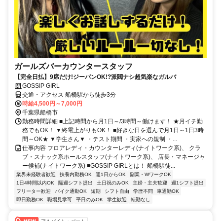
ガールズバーカウンタースタッフ
【完全日払】9席だけ!ジーパンOK!?派閥ナシ超気楽なガルバ
GOSSIP GIRL
交通・アクセス 船橋駅から徒歩3分
時給4,500円～7,000円
千葉県船橋市
勤務時間詳細 ■上記時間から月1日～/3時間～働けます！ ★月イチ勤
務でもOK！ ▼終電上がりもOK！ ■好きな日を選んで月1日～1日3時
間～OK★ ▼学生さん▼ ・テスト期間 ・実家への規制 ・...
仕事内容 フロアレディ・カウンターレディ(ナイトワーク系)、 クラ
ブ・スナック系ホールスタッフ(ナイトワーク系)、 店長・マネージャ
ー候補(ナイトワーク系) ■GOSSIP GIRLとは！ 船橋駅徒...
業界未経験者歓迎
扶養内勤務OK
週1日からOK
副業・WワークOK
1日4時間以内OK
隔週シフト提出
土日祝のみOK
主婦・主夫歓迎
週1シフト提出
フリーター歓迎
バイク通勤OK
短期
シフト自由
学歴不問
車通勤OK
即日勤務OK
職場見学可
平日のみOK
学生歓迎
転勤なし