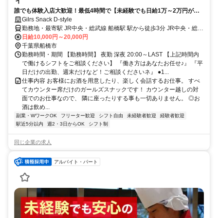
ィ
誰でも体験入店大歓迎！最低4時間で【未経験でも日給1万～2万円が可
能に！】
Gilrs Snack D-style
勤務地・最寄駅 JR中央・総武線 船橋駅 駅から徒歩3分 JR中央・総武
線 西船橋駅 電車で３分 JR中央・総武線 津田沼駅 電車で3分 船橋エ
日給10,000円～20,000円
リアを中心に通っているキャスト達が多数 船橋、西船橋、本八幡、
千葉県船橋市
市川、津田沼、幕張、千葉 その他柏方面からなども！ 送りもありま
勤務時間・期間 【勤務時間】 夜勤 深夜 20:00～LAST 【上記時間内
すので終電後はお気がにご相談ください
で働けるシフトをご相談ください】 『働き方はあなたお任せ♪』 『平
日だけの出勤、週末だけなど！ご相談くださいネ』 ●1...
仕事内容 お客様にお酒を用意したり、楽しく会話するお仕事。 すべ
てカウンター席だけのガールズスナックです！ カウンター越しの対
面でのお仕事なので、 隣に座ったりする事も一切ありません。 ◎お
酒は飲め...
副業・WワークOK
フリーター歓迎
シフト自由
未経験者歓迎
経験者歓迎
駅近5分以内
週2・3日からOK
シフト制
同じ企業の求人
アルバイト・パート