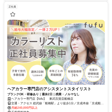
正社員
ヘアカラー専門店のアシスタントスタイリスト
ブランクOK・研修あり｜週休2日｜残業・ノルマなし
ヘアカラー専門店【fufu】 東武百貨店船橋店
交通・アクセス 総武線「船橋駅」より徒歩1分／京成本線「京成船橋
駅」より徒歩2分
月給240,000円以上