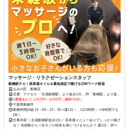
マッサージ・リラクゼーションスタッフ
船橋駅チカ！高単価オイル＆最低保証で稼げる◎Wワーク歓迎
もみの匠 船橋店
交通・アクセス 「京成船橋駅」より徒歩1分、JR「船橋駅」より徒歩
3分
1業務あたり 1,915円～4,430円（施術 60分）
千葉県船橋市
勤務時間詳細 10：00～23：30 ⭐週1日～、1日3時間～ ⭐何時間でも
OK！
仕事内容 ＼京成船橋駅徒歩1分／ 高単価メニューありでしっかり稼げ
る！ 未経験から一生モノの技術を身につけませんか？ 週1日・3h〜