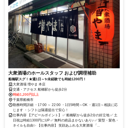
大衆酒場のホールスタッフ および調理補助
船橋駅スグ！★週1日～✨未経験でも時給1200円！
大衆酒場 増やま 本店
交通・アクセス 船橋駅から徒歩2分
時給1,200円以上
千葉県船橋市
勤務時間詳細 ・17:00 ～ 22:00 ・1日5時間～OK ・週1日～相談に応
じます ・シフトは隔週提出で安心！
仕事内容 【アピールポイント】 ✅ 船橋駅から徒歩2分の好立地 ✅ 土
日祝は時給1300円にUP ✅ 無料の絶品まかないあり♪ ✅ 髪型・髪色・
ネイルも自由✨ 【仕事内容】 笑顔あふれる大衆酒場 「...