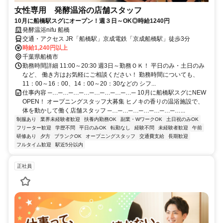
女性専用 発酵温浴の店舗スタッフ
10月に船橋駅スグにオープン！週３日～OK◎時給1240円
発酵温浴nifu 船橋
交通・アクセス JR「船橋駅」京成電鉄「京成船橋駅」徒歩3分
時給1,240円以上
千葉県船橋市
勤務時間詳細 11:00～20:30 週3日～勤務ＯＫ！ 平日のみ・土日のみ
など、 働き方はお気軽にご相談ください！ 勤務時間についても、
11：00～16：00、14：00～20：30などの シフ...
仕事内容 ─…─…─…─…─…─…─…─…─ 10月に船橋駅スグにNEW
OPEN！ オープニングスタッフ大募集 ヒノキの香りの温浴施設で、
体を動かして働く店舗スタッフ ─…─…─…─…─…─…─…...
制服あり
業界未経験者歓迎
扶養内勤務OK
副業・WワークOK
土日祝のみOK
フリーター歓迎
学歴不問
平日のみOK
転勤なし
経験不問
未経験者歓迎
午前
研修あり
夕方
ブランクOK
オープニングスタッフ
交通費支給
長期歓迎
フルタイム歓迎
駅近5分以内
正社員