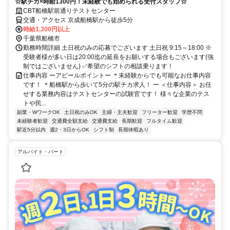
☆駅チカ×時給1300円！未経験でも始められる受付スタッフ☆
CBT船橋駅前通りテストセンター
交通・アクセス 京成船橋駅から徒歩5分
時給1,300円以上
千葉県船橋市
勤務時間詳細 土日祝のみの応募でございます 土日祝 9:15～18:00 ※
受験者様が多い日は20:00迄の延長をお願いする場合もございます(強
制ではございません) ✅希望のシフトの相談乗ります！
仕事内容 ーアピールポイントー ＊未経験からでも可能なお仕事内容
です！ ＊船橋駅から歩いて5分の駅チカ求人！ ー ＜仕事内容＞ お任
せする業務内容はテストセンターの試験官です！ 様々な企業のテス
トや民...
副業・WワークOK
土日祝のみOK
主婦・主夫歓迎
フリーター歓迎
学歴不問
未経験者歓迎
交通費全額支給
交通費支給
長期歓迎
フルタイム歓迎
駅近5分以内
週2・3日からOK
シフト制
長期休暇あり
アルバイト・パート