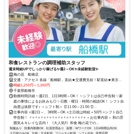
和食レストランの調理補助スタッフ
週末時給UPでしっかり稼げる✨週2～OK✨未経験歓迎✨
梅の花 船橋店
交通・アクセス 各線「船橋駅」直結★交通費支給！駅直結★東京医
療保健大学、東邦大学、日本大学、千葉工業大学の学生さんも！
時給1,250円～1,300円
千葉県船橋市
勤務時間詳細 ✨週2日、1日3時間～OK！ ✨シフトは自己申告制 ✨家
庭の事情によるお休みも◎ ✨日数・曜日・時間の相談OK！ シフト自
由度は抜群です♪ ＜シフト制＞ ⏰11:00～21:00 ⏰...
仕事内容 ⭐週2日～、3時間～OK ⭐土日祝は時給＋50円 ⭐シフト自己
申告制！ 〃=〃=〃=〃=〃=〃=〃=〃=〃=〃= ＜お仕事内容＞ 和の雰
囲気＆キレイな店内！ 《大人気‼》和食 梅の花での...
制服あり
扶養内勤務OK
社員登用あり
副業・WワークOK
1日4時間以内OK
土日祝のみOK
主婦・主夫歓迎
フリーター歓迎
シフト自由
学歴不問