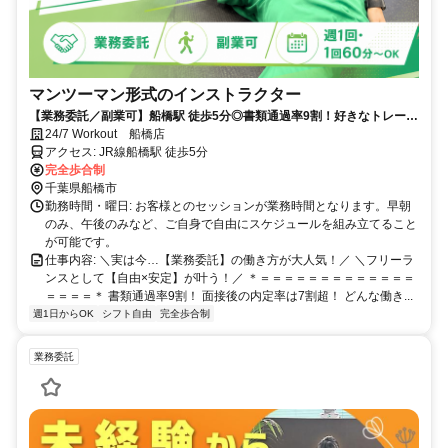
マンツーマン形式のインストラクター
【業務委託／副業可】船橋駅 徒歩5分◎書類通過率9割！好きなトレーニ
ングを仕事にしながら働きたいときに働ける！
24/7 Workout 船橋店
アクセス: JR線船橋駅 徒歩5分
完全歩合制
千葉県船橋市
勤務時間・曜日: お客様とのセッションが業務時間となります。早朝
のみ、午後のみなど、ご自身で自由にスケジュールを組み立てること
が可能です。
仕事内容: ＼実は今…【業務委託】の働き方が大人気！／ ＼フリーラ
ンスとして【自由×安定】が叶う！／ ＊＝＝＝＝＝＝＝＝＝＝＝＝＝
＝＝＝＝＊ 書類通過率9割！ 面接後の内定率は7割超！ どんな働き...
週1日からOK
シフト自由
完全歩合制
業務委託