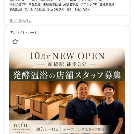
平日のみOK
学生歓迎
未経験者歓迎
経験者歓迎
ブランクOK
交通費支給
長期歓迎
フルタイム歓迎
駅近5分以内
週2・3日からOK
同じ企業の求人
アルバイト・パート