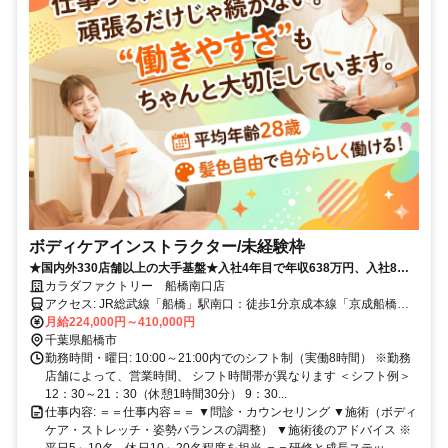
ボディケアインストラクター/未経験枠
★国内外330店舗以上の大手基盤★入社4年目で年収638万円、入社8年
目で年収923万円の実績あり！
カラダファクトリー 船橋南口店
アクセス: JR総武線「船橋」駅南口：徒歩1分​京成本線「京成船橋」
駅：徒歩1分
月給224,000円～410,000円
千葉県船橋市
勤務時間・曜日: 10:00～21:00内でのシフト制（実働8時間） ※勤務
店舗によって、営業時間、 シフト時間帯が異なります ＜シフト例＞
12：30～21：30（休憩1時間30分） 9：30...
仕事内容: ＝＝仕事内容＝＝ ▼問診・カウンセリング ▼施術（ボディ
ケア・ストレッチ・姿勢バランスの調整） ▼施術後のアドバイス ※