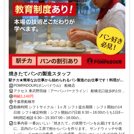
焼きたてパンの製造スタッフ
駅チカ★簡単なお仕事から始められるパン製造のお仕事です！料理が好
きな方にオススメ！パートさんにも賞与あり！
POMPADOUR(ポンパドウル) 船橋店
アクセス 東武野田線〔アーバンパークライン〕 船橋北口徒歩約1分、
ＪＲ総武本線 船橋北口徒歩約1分、京成本線 京成船橋東口徒歩約3分
時給1,140円
千葉県船橋市
勤務時間 シフトサイクル：1ヶ月 シフト提出期限：シフト開始の14
日前 シフト確定時期：シフト開始の7日前 6:30～16:00のうち1日6～
8時間応相談 6:30～15:30/7:00～16:00の...
仕事内容 一番おいしい「焼きたて」の状態でパンをお届けするため
に、店内のパン工房で粉からパンを作ります。 サンドウィッチや蒸