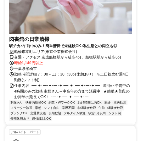
図書館の日常清掃
駅チカ×午前中のみ！簡単清掃で未経験OK♪私生活との両立も◎
船橋市本町エリア(東京企業株式会社)
交通・アクセス 京成船橋駅から徒歩4分、船橋駅駅から徒歩6分
時給1,140円以上
千葉県船橋市
勤務時間詳細 7：00～11：30（30分休憩あり） ※土日祝含む週4日
勤務(シフト制)
仕事内容 ･━･✦･━･✦･━･✦･━･✦･━･✦･━･✦･━･ 週4日×午前中の
4時間のみの勤務 主婦さん～中高年の方まで活躍中!! ★簡単★普段の
お掃除の延長でOK！ ･━･✦･━･✦･━･✦･━...
制服あり
扶養内勤務OK
副業・WワークOK
1日4時間以内OK
主婦・主夫歓迎
フリーター歓迎
早朝
シフト自由
学歴不問
未経験者歓迎
午前
経験者歓迎
ブランクOK
交通費支給
長期歓迎
フルタイム歓迎
駅近5分以内
シフト制
長期休暇あり
週4日以上OK
アルバイト・パート