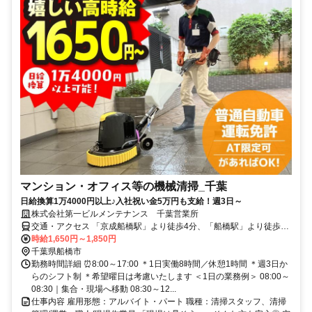
マンション・オフィス等の機械清掃_千葉
日給換算1万4000円以上♪入社祝い金5万円も支給！週3日～
株式会社第一ビルメンテナンス 千葉営業所
交通・アクセス 「京成船橋駅」より徒歩4分、「船橋駅」より徒歩6
分
時給1,650円～1,850円
千葉県船橋市
勤務時間詳細 ⏰8:00～17:00 ＊1日実働8時間／休憩1時間 ＊週3日か
らのシフト制 ＊希望曜日は考慮いたします ＜1日の業務例＞ 08:00～
08:30｜集合・現場へ移動 08:30～12...
仕事内容 雇用形態：アルバイト・パート 職種：清掃スタッフ、清掃