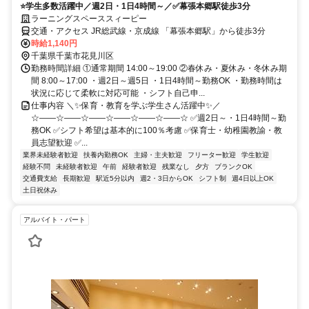
⭐学生多数活躍中／週2日・1日4時間～／✅幕張本郷駅徒歩3分
ラーニングスペーススィーピー
交通・アクセス JR総武線・京成線 「幕張本郷駅」から徒歩3分
時給1,140円
千葉県千葉市花見川区
勤務時間詳細 ①通常期間 14:00～19:00 ②春休み・夏休み・冬休み期
間 8:00～17:00 ・週2日～週5日 ・1日4時間～勤務OK ・勤務時間は
状況に応じて柔軟に対応可能 ・シフト自己申...
仕事内容 ＼✨保育・教育を学ぶ学生さん活躍中✨／
☆――☆――☆――☆――☆――☆――☆ ✅週2日～・1日4時間～勤
務OK ✅シフト希望は基本的に100％考慮 ✅保育士・幼稚園教諭・教
員志望歓迎 ✅...
業界未経験者歓迎
扶養内勤務OK
主婦・主夫歓迎
フリーター歓迎
学生歓迎
経験不問
未経験者歓迎
午前
経験者歓迎
残業なし
夕方
ブランクOK
交通費支給
長期歓迎
駅近5分以内
週2・3日からOK
シフト制
週4日以上OK
土日祝休み
アルバイト・パート