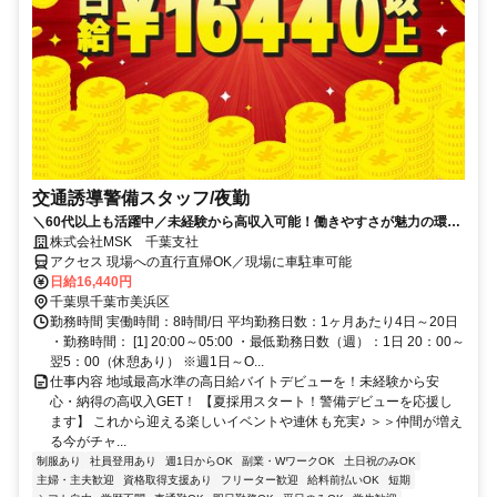
交通誘導警備スタッフ/夜勤
＼60代以上も活躍中／未経験から高収入可能！働きやすさが魅力の環境
で警備員デビューをしませんか！【月収32万円以上可能！日払いも
株式会社MSK 千葉支社
OK！】勤務3日前迄シフト申請が可能です！週1日～・短期もOK！あな
アクセス 現場への直行直帰OK／現場に車駐車可能
たのライフスタイルに合わせてお仕事しませんか！警備に関する資格を
日給16,440円
お持ちの方優遇します！年代幅広く活躍しています。
千葉県千葉市美浜区
勤務時間 実働時間：8時間/日 平均勤務日数：1ヶ月あたり4日～20日
・勤務時間： [1] 20:00～05:00 ・最低勤務日数（週）：1日 20：00～
翌5：00（休憩あり） ※週1日～O...
仕事内容 地域最高水準の高日給バイトデビューを！未経験から安
心・納得の高収入GET！ 【夏採用スタート！警備デビューを応援し
ます】 これから迎える楽しいイベントや連休も充実♪ ＞＞仲間が増え
る今がチャ...
制服あり
社員登用あり
週1日からOK
副業・WワークOK
土日祝のみOK
主婦・主夫歓迎
資格取得支援あり
フリーター歓迎
給料前払いOK
短期