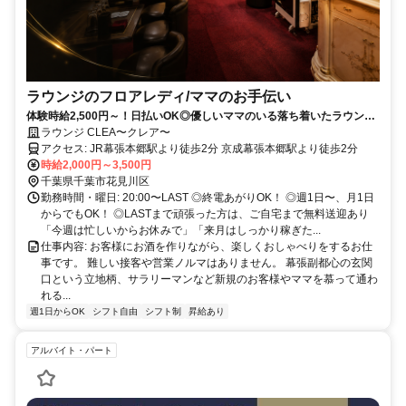
ラウンジのフロアレディ/ママのお手伝い
体験時給2,500円～！日払いOK◎優しいママのいる落ち着いたラウンジ
でフロアレディ募集♪
ラウンジ CLEA〜クレア〜
アクセス: JR幕張本郷駅より徒歩2分 京成幕張本郷駅より徒歩2分
時給2,000円～3,500円
千葉県千葉市花見川区
勤務時間・曜日: 20:00〜LAST ◎終電あがりOK！ ◎週1日〜、月1日
からでもOK！ ◎LASTまで頑張った方は、ご自宅まで無料送迎あり
「今週は忙しいからお休みで」「来月はしっかり稼ぎた...
仕事内容: お客様にお酒を作りながら、楽しくおしゃべりをするお仕
事です。 難しい接客や営業ノルマはありません。 幕張副都心の玄関
口という立地柄、サラリーマンなど新規のお客様やママを慕って通わ
れる...
週1日からOK
シフト自由
シフト制
昇給あり
アルバイト・パート