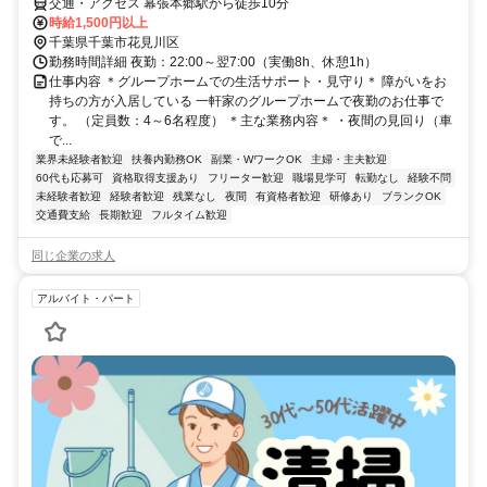
交通・アクセス 幕張本郷駅から徒歩10分
時給1,500円以上
千葉県千葉市花見川区
勤務時間詳細 夜勤：22:00～翌7:00（実働8h、休憩1h）
仕事内容 ＊グループホームでの生活サポート・見守り＊ 障がいをお
持ちの方が入居している 一軒家のグループホームで夜勤のお仕事で
す。 （定員数：4～6名程度） ＊主な業務内容＊ ・夜間の見回り（車
で...
業界未経験者歓迎
扶養内勤務OK
副業・WワークOK
主婦・主夫歓迎
60代も応募可
資格取得支援あり
フリーター歓迎
職場見学可
転勤なし
経験不問
未経験者歓迎
経験者歓迎
残業なし
夜間
有資格者歓迎
研修あり
ブランクOK
交通費支給
長期歓迎
フルタイム歓迎
同じ企業の求人
アルバイト・パート