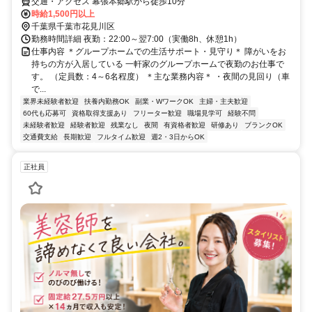
交通・アクセス 幕張本郷駅から徒歩10分
時給1,500円以上
千葉県千葉市花見川区
勤務時間詳細 夜勤：22:00～翌7:00（実働8h、休憩1h）
仕事内容 ＊グループホームでの生活サポート・見守り＊ 障がいをお
持ちの方が入居している 一軒家のグループホームで夜勤のお仕事で
す。 （定員数：4～6名程度） ＊主な業務内容＊ ・夜間の見回り（車
で...
業界未経験者歓迎
扶養内勤務OK
副業・WワークOK
主婦・主夫歓迎
60代も応募可
資格取得支援あり
フリーター歓迎
職場見学可
経験不問
未経験者歓迎
経験者歓迎
残業なし
夜間
有資格者歓迎
研修あり
ブランクOK
交通費支給
長期歓迎
フルタイム歓迎
週2・3日からOK
正社員