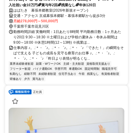
入社祝い金10万円🌈賞与年2回🌈残業なし🌈年休120日
はばたき 幕張本郷教室(2026年新規オープン)
交通・アクセス 京成幕張本郷駅・幕張本郷駅から徒歩3分
月給278,000円～500,000円
千葉県千葉市花見川区
勤務時間詳細 実働時間：1日あたり8時間 平均勤務日数：1ヶ月あた
り20日 9:30～18:30 ※土曜日および学校の夏休み・冬休み期間は
9:00～18:00 ※休憩1時間(12～13時) ※残業ほ...
仕事内容 ♪。.:＊・゜♪。.:＊・゜♪。.:＊・゜♪ 「できた！」の瞬間をそ
ばで支える 子どもの成長を見守る療育のお仕事 ♪。.:＊・゜♪。.:
＊・゜♪。.:＊・゜♪ 「昨日より表情が明るくな...
業界未経験者歓迎
副業・WワークOK
主婦・主夫歓迎
資格取得支援あり
フリーター歓迎
バイク通勤OK
学歴不問
車通勤OK
固定時間制
職場見学可
転勤なし
経験不問
未経験者歓迎
住宅手当あり
午前
残業なし
有資格者歓迎
研修あり
夕方
賞与あり
正社員