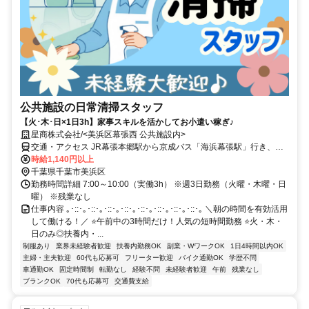
公共施設の日常清掃スタッフ
【火･木･日×1日3h】家事スキルを活かしてお小遣い稼ぎ♪
星商株式会社/<美浜区幕張西 公共施設内>
交通・アクセス JR幕張本郷駅から京成バス「海浜幕張駅」行き、幕
張西二丁目下車、徒歩1分。
時給1,140円以上
千葉県千葉市美浜区
勤務時間詳細 7:00～10:00（実働3h） ※週3日勤務（火曜・木曜・日
曜） ※残業なし
仕事内容 ｡･::･｡･::･｡･::･｡･::･｡･::･｡･::･｡･::･｡･::･｡ ＼朝の時間を有効活用
して働ける！／ ⭐午前中の3時間だけ！人気の短時間勤務 ⭐火・木・
日のみ◎扶養内・...
制服あり
業界未経験者歓迎
扶養内勤務OK
副業・WワークOK
1日4時間以内OK
主婦・主夫歓迎
60代も応募可
フリーター歓迎
バイク通勤OK
学歴不問
車通勤OK
固定時間制
転勤なし
経験不問
未経験者歓迎
午前
残業なし
ブランクOK
70代も応募可
交通費支給