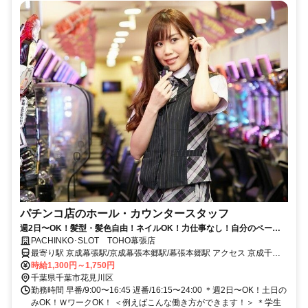
パチンコ店のホール・カウンタースタッフ
週2日〜OK！髪型・髪色自由！ネイルOK！力仕事なし！自分のペース
でOK！20〜30代の男女が活躍中！
PACHINKO･SLOT TOHO幕張店
最寄り駅 京成幕張駅/京成幕張本郷駅/幕張本郷駅 アクセス 京成千葉
線「京成幕張駅」徒歩10分 ※車通勤可
時給1,300円～1,750円
千葉県千葉市花見川区
勤務時間 早番/9:00〜16:45 遅番/16:15〜24:00 ＊週2日〜OK！土日の
みOK！ＷワークOK！ ＜例えばこんな働き方ができます！＞ ＊学生