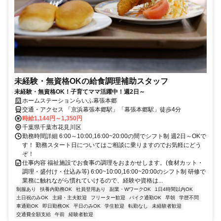
未経験・無資格OKの給食調理補助スタッフ
未経験・無資格OK！子育てママ活躍中！週2日～
ホームステーションらいふ幕張本郷
交通・アクセス 「京浜幕張本郷駅」「幕張本郷駅」徒歩4分
時給1,144円～1,350円
千葉県千葉市花見川区
勤務時間詳細 6:00～10:00,16:00~20:00の間でシフト制 週2日～OKで
す！ 勤務スタート日についてはご相談に乗りますのでお気軽にどう
ぞ！
仕事内容 福祉施設でお食事の調理をおまかせします。(食材カット・
調理・盛付け・仕込み等) 6:00~10:00,16:00~20:00のシフト制 研修で
業務に触れながら慣れていけるので、経験や資格は...
制服あり
扶養内勤務OK
社員登用あり
副業・WワークOK
1日4時間以内OK
土日祝のみOK
主婦・主夫歓迎
フリーター歓迎
バイク通勤OK
早朝
学歴不問
車通勤OK
即日勤務OK
平日のみOK
学生歓迎
転勤なし
未経験者歓迎
交通費全額支給
午前
経験者歓迎