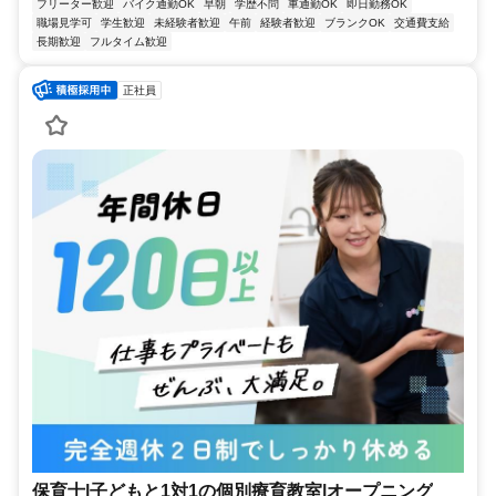
フリーター歓迎
バイク通勤OK
早朝
学歴不問
車通勤OK
即日勤務OK
職場見学可
学生歓迎
未経験者歓迎
午前
経験者歓迎
ブランクOK
交通費支給
長期歓迎
フルタイム歓迎
正社員
保育士|子どもと1対1の個別療育教室|オープニング