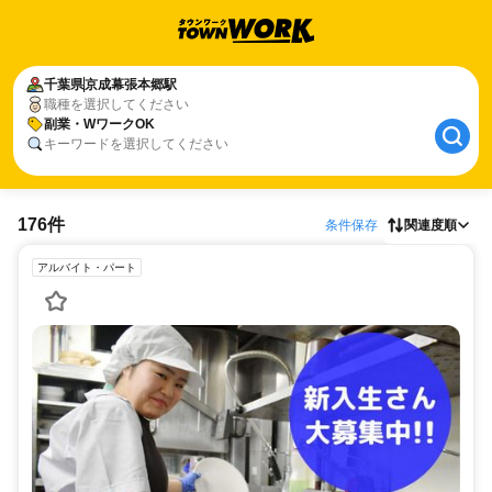
千葉県
京成幕張本郷駅
職種を選択してください
副業・WワークOK
キーワードを選択してください
176件
条件保存
関連度順
アルバイト・パート