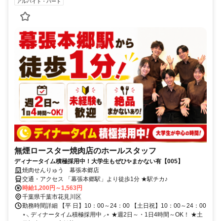
アルバイト・パート
無煙ロースター焼肉店のホールスタッフ
ディナータイム積極採用中！大学生もぜひ✨まかない有【005】
焼肉せんりゅう 幕張本郷店
交通・アクセス 「幕張本郷駅」より徒歩1分 ★駅チカ♪
時給1,200円～1,563円
千葉県千葉市花見川区
勤務時間詳細 【平 日】10：00～24：00 【土日祝】10：00～24：00
⋆⸜ ディナータイム積極採用中 ⸝⋆ ★週2日～・1日4時間～OK！ ★土