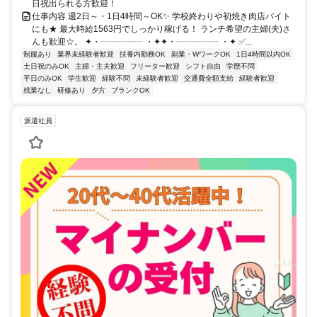
日祝出られる方歓迎！
仕事内容 週2日～・1日4時間～OK✨ 学校終わりや初焼き肉店バイト
にも★ 最大時給1563円でしっかり稼げる！ ランチ希望の主婦(夫)さ
んも歓迎☆。 ✦・┈┈┈┈┈ ・✦✦・┈┈┈┈┈ ・✦ ✅...
制服あり
業界未経験者歓迎
扶養内勤務OK
副業・WワークOK
1日4時間以内OK
土日祝のみOK
主婦・主夫歓迎
フリーター歓迎
シフト自由
学歴不問
平日のみOK
学生歓迎
経験不問
未経験者歓迎
交通費全額支給
経験者歓迎
残業なし
研修あり
夕方
ブランクOK
派遣社員