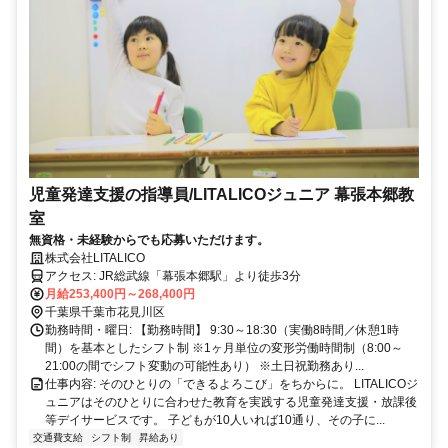
児童発達支援の指導員/LITALICOジュニア 幕張本郷教
室
無資格・未経験からでも応募いただけます。
株式会社LITALICO
アクセス: JR総武線「幕張本郷駅」より徒歩3分
月給253,400円～268,400円
千葉県千葉市花見川区
勤務時間・曜日: 【勤務時間】 9:30～18:30（実働8時間／休憩1時
間）を基本としたシフト制 ※1ヶ月単位の変形労働時間制（8:00～
21:00の間でシフト変動の可能性あり） ※土日祝勤務あり...
仕事内容: そのひとりの「できるよろこび」をちからに。 LITALICOジ
ュニアはそのひとりに合わせた教育を実践する児童発達支援・放課後
等デイサービスです。 子どもが10人いれば10通り、その子に...
交通費支給
シフト制
昇給あり