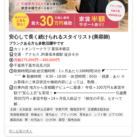
安心して長く続けられるスタイリスト(美容師)
ブランクある方も多数活躍中です
カットオンリークラブ 幕張本郷店
交通・アクセス JR幕張本郷駅 徒歩８分
月給275,000円～480,000円
千葉県千葉市花見川区
勤務時間詳細 総労働時間：1ヶ月あたり186時間18分 ◤￣￣￣￣￣￣
￣￣ ❖ 勤務時間 ・9:30～19:00 ・休憩時間：60分 ・残業：あり ※
お客様のご来店状況や施術内容によっては、勤務...
仕事内容 地方から首都圏デビューに最適！ 年収＋100万円＆家賃半
額で“安心上京”を実現！ ■━━━━━━━━━━━━━━━━ 引越費
用30万円＋家賃半額＋14ヶ月収入保証で 『移住の不安』もすべて
解...
主婦・主夫歓迎
60代も応募可
学歴不問
職場見学可
交通費全額支給
有資格者歓迎
研修あり
賞与あり
ブランクOK
育休あり
シフト制
ピアスOK
服装自由
寮・社宅あり
ひげOK
髪型・髪色自由
同じ企業の求人