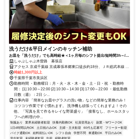
洗うだけ&平日メインのキッチン補助
お皿を「洗うだけ」でも高時給★＜1ヶ月毎のシフト提出/短時間3h～/週
2日～＞
しゃぶしゃぶ木曽路 幕張店
アクセス 京成千葉線 京成幕張本郷東口徒歩約18分、ＪＲ総武本線 幕
張本郷東口徒歩約18分、京成千葉線 京成幕張徒歩約20分 幕張本郷駅
時給1,300円以上
南口 徒歩12分
千葉県千葉市美浜区
勤務時間 ・勤務曜日：月・火・水・木・金・土・日・祝 ・勤務時
間： [1] 10:30～22:00 [2] 10:30～14:30 [3] 17:00～22:00 ・最低勤務
日数（週）：2日 シ...
仕事内容 「簡単なお皿やグラスの洗い物」などの簡単な業務のみ！
コツコツ作業ですぐ慣れます。 洗浄機も頑張ってくれますよ！その
他、「写真を見て作るキレイな野菜盛り」「接客なし、ホールスタッ
フへの料理の中...
制服あり
業界未経験者歓迎
扶養内勤務OK
社員登用あり
副業・WワークOK
1日4時間以内OK
土日祝のみOK
主婦・主夫歓迎
60代も応募可
フリーター歓迎
バイク通勤OK
給料前払いOK
シフト自由
学歴不問
車通勤OK
平日のみOK
学生歓迎
未経験者歓迎
午前
経験者歓迎