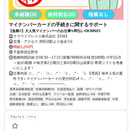
マイナンバーカードの手続きに関するサポート
【急募!!】大人気マイナンバーのお仕事✨即払いOK/MN03
クラウドグレイス株式会社【038】
交通・アクセス 津田沼駅より徒歩7分
時給1,250円
千葉県習志野市
勤務時間詳細 ⏰08:30～17:15 (実働7時間45分/休憩1時間) ⛅平日(月
～金)の勤務 ※毎月第2土曜日と第4日曜日は就業日 希望シフトを考慮
いたします！
仕事内容 ☆.。.:*・゜☆.。.:*・゜☆.。.:*・゜☆ 【増員】毎年人気の案
件です♪ マイナンバーカードの受付対応✊❗ ☆.。.:*・゜☆.。.:*・゜
☆.。.:*・゜☆ ╭━━━━━━━...
業界未経験者歓迎
扶養内勤務OK
社員登用あり
副業・WワークOK
主婦・主夫歓迎
60代も応募可
フリーター歓迎
給料前払いOK
学歴不問
即日勤務OK
固定時間制
平日のみOK
学生歓迎
経験不問
未経験者歓迎
午前
経験者歓迎
残業なし
週払いOK
即日払いOK
アルバイト・パート