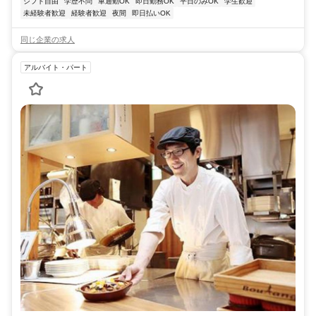
シフト自由
学歴不問
車通勤OK
即日勤務OK
平日のみOK
学生歓迎
未経験者歓迎
経験者歓迎
夜間
即日払いOK
同じ企業の求人
アルバイト・パート