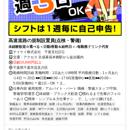
高速道路の規制設置員(点検・警備)
未経験歓迎☆選べる＜日勤/夜勤＆給料日＞♪毎勤務ドリンク代有
テイケイ株式会社 千葉支社[21]
交通・アクセス 京成幕張本郷駅から徒歩圏内
日給15,000円以上
千葉県千葉市花見川区
勤務時間詳細 実働時間：1日あたり8時間 平均勤務日数：1ヶ月あた
り4日 〜 20日 ■■日勤■■8:00～17:00(実働8h) ■■夜勤■■20:00～
5:00(実働8h) ＊週1日～OK ＊土...
仕事内容 雇用形態：アルバイト・パート 職種：警備スタッフ/守衛、
警備管理/運営 ⭕未経験・ブランク大歓迎 ⭕慣れるまで先輩のフォロ
ーあり ⭕簡単・シンプル＆力仕事ナシ …で、しっかり[稼げる]!...
制服あり
業界未経験者歓迎
短期（3ヵ月以内）
扶養内勤務OK
社員登用あり
週1日からOK
副業・WワークOK
土日祝のみOK
主婦・主夫歓迎
週1シフト提出
60代も応募可
資格取得支援あり
フリーター歓迎
短期
早朝
シフト自由
学歴不問
平日のみOK
学生歓迎
経験不問
同じ企業の求人