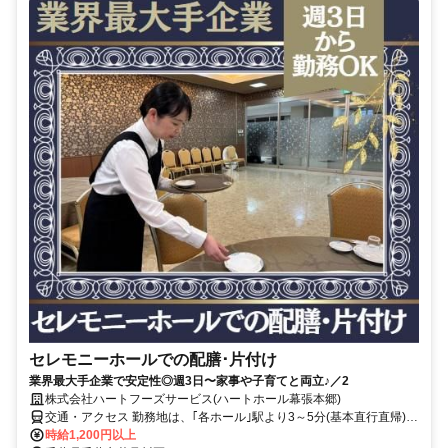
セレモニーホールでの配膳･片付け
業界最大手企業で安定性◎週3日〜家事や子育てと両立♪／2
株式会社ハートフーズサービス(ハートホール幕張本郷)
交通・アクセス 勤務地は、｢各ホール｣駅より3～5分(基本直行直帰)の
駅近現場多数
時給1,200円以上