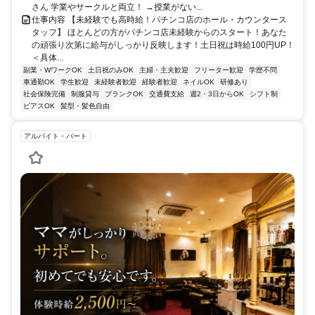
さん 学業やサークルと両立！ →授業がない...
仕事内容 【未経験でも高時給！パチンコ店のホール・カウンタース
タッフ】 ほとんどの方がパチンコ店未経験からのスタート！あなた
の頑張り次第に給与がしっかり反映します！土日祝は時給100円UP！
＜具体...
副業・WワークOK
土日祝のみOK
主婦・主夫歓迎
フリーター歓迎
学歴不問
車通勤OK
学生歓迎
未経験者歓迎
経験者歓迎
ネイルOK
研修あり
社会保険完備
制服貸与
ブランクOK
交通費支給
週2・3日からOK
シフト制
ピアスOK
髪型・髪色自由
アルバイト・パート