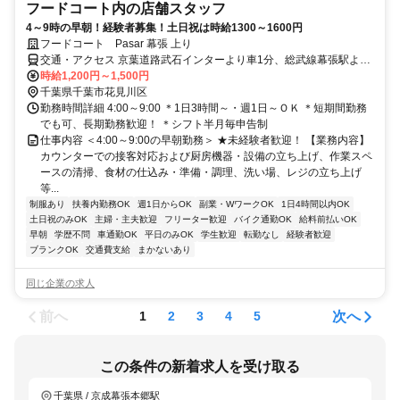
フードコート内の店舗スタッフ
4～9時の早朝！経験者募集！土日祝は時給1300～1600円
フードコート Pasar 幕張 上り
交通・アクセス 京葉道路武石インターより車1分、総武線幕張駅より
徒歩20分
時給1,200円～1,500円
千葉県千葉市花見川区
勤務時間詳細 4:00～9:00 ＊1日3時間～・週1日～ＯＫ ＊短期間勤務
でも可、長期勤務歓迎！ ＊シフト半月毎申告制
仕事内容 ＜4:00～9:00の早朝勤務＞ ★未経験者歓迎！ 【業務内容】
カウンターでの接客対応および厨房機器・設備の立ち上げ、作業スペ
ースの清掃、食材の仕込み・準備・調理、洗い場、レジの立ち上げ
等...
制服あり
扶養内勤務OK
週1日からOK
副業・WワークOK
1日4時間以内OK
土日祝のみOK
主婦・主夫歓迎
フリーター歓迎
バイク通勤OK
給料前払いOK
早朝
学歴不問
車通勤OK
平日のみOK
学生歓迎
転勤なし
経験者歓迎
ブランクOK
交通費支給
まかないあり
同じ企業の求人
前へ
次へ
1
2
3
4
5
この条件の新着求人を受け取る
千葉県 / 京成幕張本郷駅