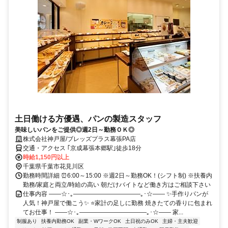
土日働ける方優遇、パンの製造スタッフ
美味しいパンをご提供◎週2日～勤務ＯＫ◎
株式会社神戸屋/ブレッズプラス幕張PA店
交通・アクセス ｢京成幕張本郷駅｣徒歩18分
時給1,150円以上
千葉県千葉市花見川区
勤務時間詳細 ⏰6:00～15:00 ※週2日～勤務OK！(シフト制) ※扶養内
勤務/家庭と両立/時給の高い 朝だけバイトなど働き方はご相談下さい
仕事内容 ――☆･｡―――――――――――｡･☆―― ✨手作りパンが
人気！神戸屋で働こう✨ ⭐家計の足しに勤務 焼きたての香りに包まれ
てお仕事！ ――☆･｡―――――――――――｡･☆―― 家...
制服あり
扶養内勤務OK
副業・WワークOK
土日祝のみOK
主婦・主夫歓迎