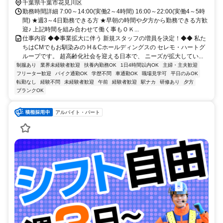
千葉県千葉市花見川区
勤務時間詳細 7:00～14:00(実働2～4時間) 16:00～22:00(実働4～5時
間) ★週3～4日勤務できる方 ★早朝の時間や夕方から勤務できる方歓
迎♪ 上記時間を組み合わせて働く事もＯＫ...
仕事内容 ◆◆事業拡大に伴う 新規スタッフの増員を決定！◆◆ 私た
ちはCMでもお馴染みの H＆Cホールディングスの セレモ・ハートグ
ループです。 超高齢化社会を迎える日本で、 ニーズが拡大してい...
制服あり
業界未経験者歓迎
扶養内勤務OK
1日4時間以内OK
主婦・主夫歓迎
フリーター歓迎
バイク通勤OK
学歴不問
車通勤OK
職場見学可
平日のみOK
転勤なし
経験不問
未経験者歓迎
午前
経験者歓迎
駅ナカ
研修あり
夕方
ブランクOK
アルバイト・パート