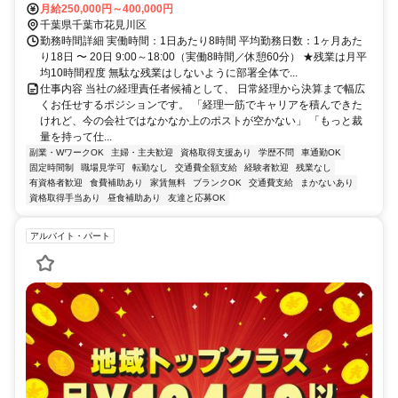
月給250,000円～400,000円
千葉県千葉市花見川区
勤務時間詳細 実働時間：1日あたり8時間 平均勤務日数：1ヶ月あた
り18日 〜 20日 9:00～18:00（実働8時間／休憩60分） ★残業は月平
均10時間程度 無駄な残業はしないように部署全体で...
仕事内容 当社の経理責任者候補として、 日常経理から決算まで幅広
くお任せするポジションです。 「経理一筋でキャリアを積んできた
けれど、今の会社ではなかなか上のポストが空かない」 「もっと裁
量を持って仕...
副業・WワークOK
主婦・主夫歓迎
資格取得支援あり
学歴不問
車通勤OK
固定時間制
職場見学可
転勤なし
交通費全額支給
経験者歓迎
残業なし
有資格者歓迎
食費補助あり
家賃無料
ブランクOK
交通費支給
まかないあり
資格取得手当あり
昼食補助あり
友達と応募OK
アルバイト・パート