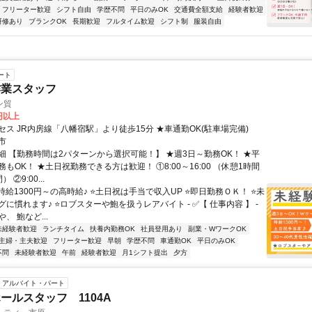
フリーター歓迎
シフト自由
学歴不問
平日のみOK
交通費全額支給
経験者歓迎
研修あり
ブランクOK
長期歓迎
フルタイム歓迎
シフト制
服装自由
ート
作業スタッフ
ン貿
0円以上
ス JR内房線「八幡宿駅」より徒歩15分 ★車通勤OK(駐車場完備)
市
細 【勤務時間は2パターンから選択可能！】 ★週3日～勤務OK！ ★平
もOK！ ★土日祝勤務できる方は歓迎！ ①8:00～16:00 （休憩1時間
 ②9:00...
時給1300円～の高時給♪ ⭐土日祝は手当で収入UP ⭐即日勤務ＯＫ！ ⭐未
に慣れます♪ ⭐ロブスターや鮑を扱うレアバイト - ✅【 仕事内容 】 -
、 鮑など...
未経験者歓迎
ランチタイム
扶養内勤務OK
社員登用あり
副業・WワークOK
主婦・主夫歓迎
フリーター歓迎
早朝
学歴不問
車通勤OK
平日のみOK
不問
未経験者歓迎
午前
経験者歓迎
月1シフト提出
夕方
アルバイト・パート
ールスタッフ 1104A