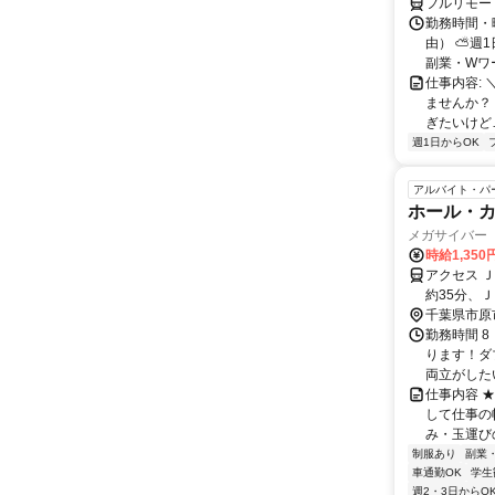
フルリモー
勤務時間・
由） ⛅週1
副業・Wワ
仕事内容: 
ませんか？
ぎたいけど…
週1日からOK
アルバイト・パ
ホール・
メガサイバー
時給1,350
アクセス 
約35分、
千葉県市原
勤務時間 8
ります！ダ
両立がした
仕事内容 
して仕事の
み・玉運び
制服あり
副業
車通勤OK
学生
週2・3日からO