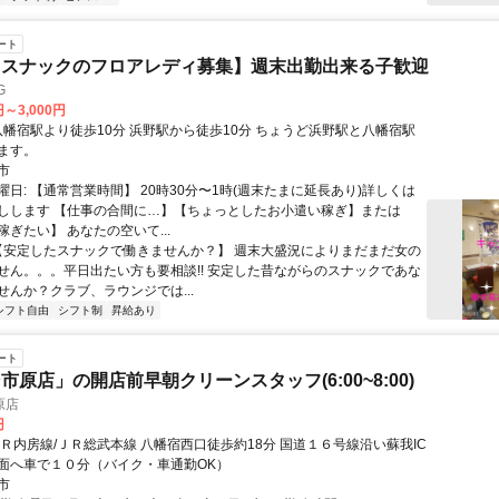
ート
【スナックのフロアレディ募集】週末出勤出来る子歓迎
G
円～3,000円
ます。
市
日: 【通常営業時間】 20時30分〜1時(週末たまに延長あり)詳しくは
しします 【仕事の合間に…】【ちょっとしたお小遣い稼ぎ】または
ぎたい】 あなたの空いて...
 【安定したスナックで働きませんか？】 週末大盛況によりまだまだ女の
せん。。。平日出たい方も要相談!! 安定した昔ながらのスナックであな
せんか？クラブ、ラウンジでは...
シフト自由
シフト制
昇給あり
ート
市原店」の開店前早朝クリーンスタッフ(6:00~8:00)
原店
円
ＪＲ内房線/ＪＲ総武本線 八幡宿西口徒歩約18分 国道１６号線沿い蘇我IC
面へ車で１０分（バイク・車通勤OK）
市