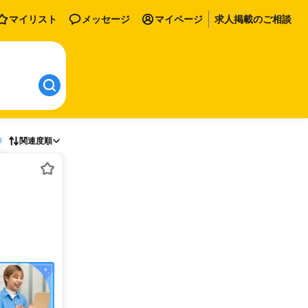
マイリスト
メッセージ
マイページ
求人掲載のご相談
存
関連度順