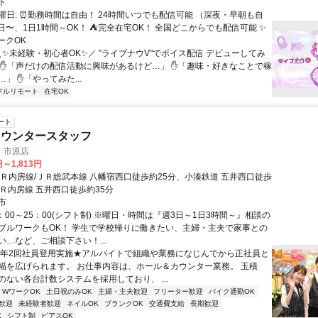
ト
曜日: ⏰勤務時間は自由！ 24時間いつでも配信可能 （深夜・早朝も自
日〜、1日1時間～OK！ ⛺完全在宅OK！ 全国どこからでも配信可能 ✨
ークOK
＼✨未経験・初心者OK✨／ "ライブナウV"でボイス配信 デビューしてみ
 ✋「声だけの配信活動に興味があるけど…」 ✋「趣味・好きなことで稼
」 ✋「やってみた...
フルリモート
在宅OK
ート
カウンタースタッフ
 市原店
円～1,813円
ＪＲ内房線/ＪＲ総武本線 八幡宿西口徒歩約25分、小湊鉄道 五井西口徒歩
ＪＲ内房線 五井西口徒歩約35分
市
：00～25：00(シフト制) ※曜日・時間は『週3日～1日3時間～』相談の
ブルワークもOK！ 学生で学校帰りに働きたい、主婦・主夫で家事との
い…など、ご相談下さい！...
★年2回社員登用実施★アルバイトで組織や業務になじんでから正社員と
幅を広げられます。 お仕事内容は、ホール＆カウンター業務。 玉積
のない各台計数システムを採用しており、 ...
・WワークOK
土日祝のみOK
主婦・主夫歓迎
フリーター歓迎
バイク通勤OK
歓迎
未経験者歓迎
ネイルOK
ブランクOK
交通費支給
長期歓迎
K
シフト制
ピアスOK