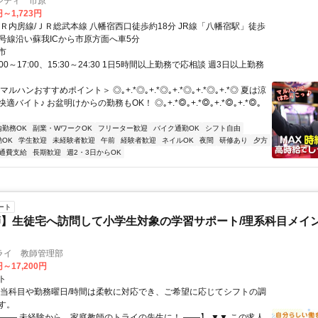
シティ 市原
円～1,723円
ＪＲ内房線/ＪＲ総武本線 八幡宿西口徒歩約18分 JR線「八幡宿駅」徒歩
6号線沿い蘇我ICから市原方面へ車5分
市
00～17:00、15:30～24:30 1日5時間以上勤務で応相談 週3日以上勤務
ルハンおすすめポイント＞ ◎｡+.*◎｡+.*◎｡+.*◎｡+.*◎｡+.*◎ 夏は涼
バイト♪ お盆明けからの勤務もOK！ ◎｡+.*◎｡+.*◎｡+.*◎｡+.*◎｡
内勤務OK
副業・WワークOK
フリーター歓迎
バイク通勤OK
シフト自由
OK
学生歓迎
未経験者歓迎
午前
経験者歓迎
ネイルOK
夜間
研修あり
夕方
通費支給
長期歓迎
週2・3日からOK
ート
】生徒宅へ訪問して小学生対象の学習サポート/理系科目メイン
ライ 教師管理部
円～17,200円
ト
担当科目や勤務曜日/時間は柔軟に対応でき、ご希望に応じてシフトの調
す。
【―― 未経験から、家庭教師のトライの先生に！ ――】 ▼▼ この求人