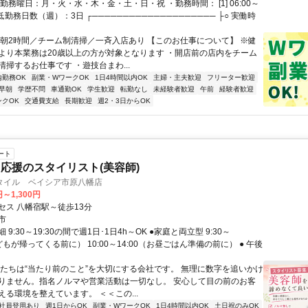
勤務曜日：月・火・水・木・金・土・日・祝 ・勤務時間： [1] 06:00～
・最低勤務日数（週）：3日 ┌──────────────────── ├○ 実働時
早朝2時間／チーム制清掃／一斉入店あり 【このお仕事について】 ※健
より本業務は20歳以上の方が対象となります ・開店前の店内をチーム
掃するお仕事です ・遊技台まわ...
内勤務OK
副業・WワークOK
1日4時間以内OK
主婦・主夫歓迎
フリーター歓迎
早朝
学歴不問
車通勤OK
学生歓迎
転勤なし
未経験者歓迎
午前
経験者歓迎
ンクOK
交通費支給
長期歓迎
週2・3日からOK
ート
応援のスタイリスト(美容師)
タイル ベイシア市原八幡店
円～1,300円
セス 八幡宿駅～徒歩13分
市
9:30～19:30の間で週1日･1日4h～OK ●家庭と両立型 9:30～
子どもが帰ってくる前に） 10:00～14:00（お昼ごはん準備の前に） ● 午後
私たちは“当たり前のこと”を大切にする会社です。 無理に数字を追いかけ
りません。指名ノルマや営業活動は一切なし。 安心して目の前のお客
える環境を整えています。 ＜＜この...
社員登用あり
週1日からOK
副業・WワークOK
1日4時間以内OK
土日祝のみOK