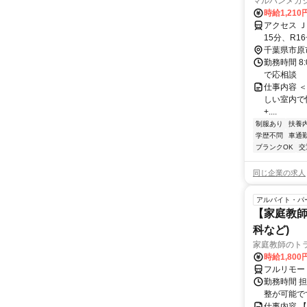
マルハンメガ
時給1,210
アクセス 
15分、R1
千葉県市原
勤務時間 8:
で応相談
仕事内容 ＜マ
しい室内で快適
+....
制服あり
扶養
学歴不問
車通勤
ブランクOK
交
同じ企業の求人
アルバイト・パ
【家庭教師
科など)
家庭教師のト
時給1,800
フルリモー
勤務時間 
整が可能で
仕事内容 