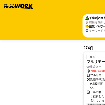
千葉県
八幡
職種を選択
副業・Wワー
キーワード
274件
正社員
フルリモ
90株式会社
月給304,0
フルリモー
勤務時間詳
休憩1時間
い。
仕事内容 
う挫折したく
営しています
業界未経験者歓