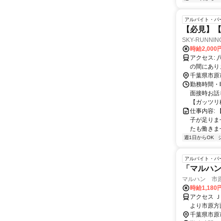
アルバイト・パ
【必見】
SKY-RUNNIN
時給2,000
アクセス: 八幡宿駅より徒歩10分 浜野駅から徒歩10分 ちょうど浜野駅と八幡宿駅
の間にあり
千葉県市原
勤務時間・曜
面接時お話
【ガッツリ稼
仕事内容:
子が足りま
たも働きま
週1日からOK
アルバイト・パ
「マルハン
マルハン 市
時給1,180
アクセス 
より市原方
千葉県市原