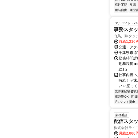
経験不問
英語
服装自由
履歴
アルバイト・パ
事務スタッ
白鳥川岸タク
時給1,210
交通・アク
千葉県市原
勤務時間詳細 
勤務程度 
給1,2...
仕事内容 ＼
時給！ ✅未
い ✅座って
業界未経験者歓
車通勤OK
即日
月1シフト提出
業務委託
配信スタッ
株式会社ライ
月給2,000