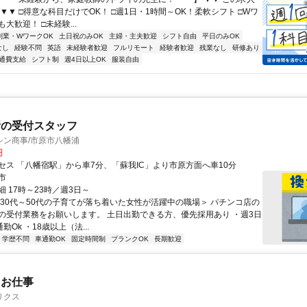
！ ▼▼ □得意な科目だけでOK！ □週1日・1時間～OK！柔軟シフト □Wワ
大歓迎！ □未経験...
副業・WワークOK
土日祝のみOK
主婦・主夫歓迎
シフト自由
平日のみOK
なし
経験不問
英語
未経験者歓迎
フルリモート
経験者歓迎
残業なし
研修あり
通費支給
シフト制
週4日以上OK
服装自由
所の受付スタッフ
シン商事/市原市八幡浦
円
セス 「八幡宿駅」から車7分、「蘇我IC」より市原方面へ車10分
市
 17時～23時／週3日～
＜30代～50代の子育てが落ち着いた女性が活躍中の職場＞ パチンコ店の
の受付業務をお願いします。 土日出勤できる方、優先採用あり ・週3日
勤Ok ・18歳以上（法...
学歴不問
車通勤OK
固定時間制
ブランクOK
長期歓迎
たお仕事
リクス