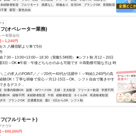
未経験者歓迎
フルリモート
残業なし
研修あり
在宅OK
ブランクOK
長期歓迎
書不要
髪型・髪色自由
ート
フ(オペレーター業務)
シー有限会社
円～1,240円
セス 八幡宿駅より車で5分
市
7:30～13:00+13:00～18:30（実働5.5時間） ■シフト制 月12～20日
■週3日～OK ■午前・午後どちらかのみも可能です ※両勤務可能な方は 時
＼この求人のPOINT／／ ✅20代ー40代が活躍中！ ✅時給1,240円の高
経験OK！丁寧な研修で安心 ✅月12-15日～OK、シフト自由で働きやす
できるデスク...
迎
扶養内勤務OK
副業・WワークOK
主婦・主夫歓迎
フリーター歓迎
学歴不問
勤務OK
経験不問
未経験者歓迎
午前
経験者歓迎
ネイルOK
有資格者歓迎
夕方
ブランクOK
交通費支給
週2・3日からOK
シフト制
フ(フルリモート)
ブナウV
円～600,000円