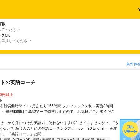
宿駅
してください
クOK
を選択してください
条件保
ートの英語コーチ
00円以上
ト
細 総労働時間：1ヶ月あたり165時間 フルフレックス制（実働8時間・
） ※勤務時間はご希望第一で調整しますので、お気軽にご相談くださ
「せっかく身につけた英語力、使わないまま眠らせていませんか？」 “も
ない”と願う人のための英語コーチングスクール 「90 English」を運
。 「英語コーチ」と聞...
迎
副業・WワークOK
主婦・主夫歓迎
フリーター歓迎
学歴不問
転勤なし