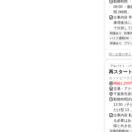
勤務時間 ・
08:00 
間 2時間...
仕事内容 
康増進法に
で分担して清
制服あり
扶養
バイク通勤OK
研修あり
ブラ
同じ企業の求人
アルバイト・パ
再スタート
カットビース
時給1,200
交通・アク
千葉県市原
勤務時間詳細 
13:30（
だけ型 13...
仕事内容 
る必要はあ
様と向き合
扶養内勤務OK