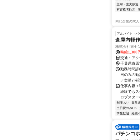
主婦・主夫歓迎
有資格者歓迎
同じ企業の求人
アルバイト・パ
倉庫内軽
株式会社東セ
時給1,30
交通・アクセ
千葉県市原
勤務時間詳
日のみの勤務
／実働7時間）
仕事内容 ⭐
経験でもスグ
ロブスターや
制服あり
業界
土日祝のみOK
学生歓迎
経験
パチンコホ