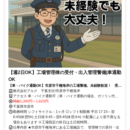
【週2日OK】工場管理棟の受付・出入管理警備|車通勤
OK
【車・バイク通勤OK】市原市千種海岸の工場警備。未経験歓迎！ 受
付・巡回中心の常駐警備です。◎土日祝は日収2.2万円以上可能。週2日
株式会社アルク 千葉支社/市原市千種海岸
から相談OK。
アクセス 車・バイク通勤可（車・バイク通勤の場合、ガソリン代を
規定支給します）
時給1,300円～1,625円
千葉県市原市
勤務時間 シフトサイクル：1ヶ月 ◎シフト制勤務 平日 17:15～翌
8:45(休憩5h) 土日祝 8:45～翌8:45(休憩８h) ※配属により若干異なる
場合もあります ※工場指定の休日は土日祝時間...
仕事内容 ★市原市千種海岸にある工場施設で、 管理棟での受付・出