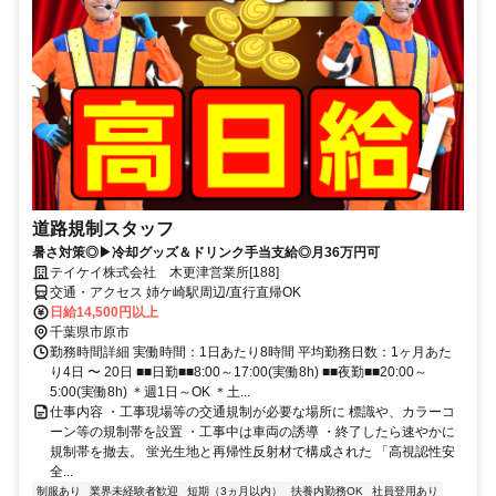
道路規制スタッフ
暑さ対策◎▶冷却グッズ＆ドリンク手当支給◎月36万円可
テイケイ株式会社 木更津営業所[188]
交通・アクセス 姉ケ崎駅周辺/直行直帰OK
日給14,500円以上
千葉県市原市
勤務時間詳細 実働時間：1日あたり8時間 平均勤務日数：1ヶ月あた
り4日 〜 20日 ■■日勤■■8:00～17:00(実働8h) ■■夜勤■■20:00～
5:00(実働8h) ＊週1日～OK ＊土...
仕事内容 ・工事現場等の交通規制が必要な場所に 標識や、カラーコ
ーン等の規制帯を設置 ・工事中は車両の誘導 ・終了したら速やかに
規制帯を撤去。 蛍光生地と再帰性反射材で構成された 「高視認性安
全...
制服あり
業界未経験者歓迎
短期（3ヵ月以内）
扶養内勤務OK
社員登用あり