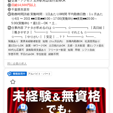
交通・アクセス 五井駅周辺/直行直帰OK
日給14,500円以上
千葉県市原市
勤務時間詳細 実働時間：1日あたり8時間 平均勤務日数：1ヶ月あた
り4日 〜 20日 ■■日勤■■8:00～17:00(実働8h) ■■夜勤■■20:00～
5:00(実働8h) ＊週1日～OK ＊土...
仕事内容 アナタが求めるのは ☆━━━┓ ☆━━━━━┓ ┃高日給┃
┃働きやすさ┃ ┗━━━☆ ┗━━━━━☆ それとも ☆━━━━┓
☆━━┓ ┃やりがい┃ ┃安定┃ …？？ ┗━━━━☆ ┗━━...
制服あり
業界未経験者歓迎
短期（3ヵ月以内）
扶養内勤務OK
社員登用あり
週1日からOK
副業・WワークOK
土日祝のみOK
主婦・主夫歓迎
週1シフト提出
60代も応募可
資格取得支援あり
フリーター歓迎
短期
早朝
シフト自由
学歴不問
平日のみOK
学生歓迎
経験不問
同じ企業の求人
アルバイト・パート