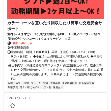
カラーコーンを置いたり回収したり簡単な交通安全サ
ポート
週2日～＆まずは2・3ヶ月だけお試しもOK！《日勤／ハイウェイ軽作業
／関東エリア》週払いOK★
株式会社シンコーハイウェイサービス 市原
日給15,460円以上
千葉県市原市
勤務時間・期間 【勤務時間】 昼勤 【日勤】6:00～17:30（実働
9.5h・休憩2h） ◆手配された現場により時間帯の変動あり ◆平日の
週2日～勤務OK！日数・曜日等はお気軽にご相談下さい♪ ...
仕事内容 《高速道路軽作業スタッフ》 高速道路において、道路工事
に伴う交通規制のオシゴト！※路肩/ランプ/走行車線/追い越し車線/通
行止めの規制を実施します。 ▼具体的には… ・交通規制の標識や矢
印...
副業・WワークOK
フリーター歓迎
大量募集
未経験者歓迎
社会保険完備
制服貸与
週2・3日からOK
シフト制
送迎あり
アルバイト・パート