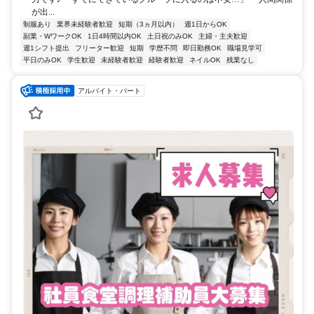
が出...
制服あり
業界未経験者歓迎
短期（3ヵ月以内）
週1日からOK
副業・WワークOK
1日4時間以内OK
土日祝のみOK
主婦・主夫歓迎
週1シフト提出
フリーター歓迎
短期
学歴不問
即日勤務OK
職場見学可
平日のみOK
学生歓迎
未経験者歓迎
経験者歓迎
ネイルOK
残業なし
アルバイト・パート