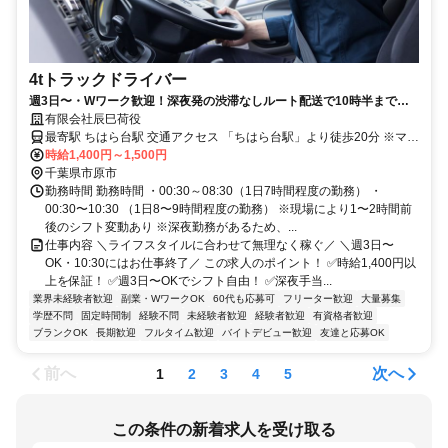
4tトラックドライバー
週3日〜・Wワーク歓迎！深夜発の渋滞なしルート配送で10時半までに
終了
有限会社辰巳荷役
最寄駅 ちはら台駅 交通アクセス 「ちはら台駅」より徒歩20分 ※マイ
カー通勤が便利です。
時給1,400円～1,500円
千葉県市原市
勤務時間 勤務時間 ・00:30～08:30（1日7時間程度の勤務） ・
00:30〜10:30 （1日8〜9時間程度の勤務） ※現場により1〜2時間前
後のシフト変動あり ※深夜勤務があるため、...
仕事内容 ＼ライフスタイルに合わせて無理なく稼ぐ／ ＼週3日〜
OK・10:30にはお仕事終了／ この求人のポイント！ ✅時給1,400円以
上を保証！ ✅週3日〜OKでシフト自由！ ✅深夜手当...
業界未経験者歓迎
副業・WワークOK
60代も応募可
フリーター歓迎
大量募集
学歴不問
固定時間制
経験不問
未経験者歓迎
経験者歓迎
有資格者歓迎
ブランクOK
長期歓迎
フルタイム歓迎
バイトデビュー歓迎
友達と応募OK
前へ
次へ
1
2
3
4
5
この条件の新着求人を受け取る