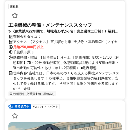
正社員
工場機械の整備・メンテナンススタッフ
✨《創業以来22年間で、離職者わずか3名！完全週休二日制！》福利厚
生・待遇、人間関係、プライベート充実！「社員が安心して長く働ける
有限会社ダイコウ
環境」が自慢です！
アクセス: 【アクセス】 五井駅から車で約8分 ・車通勤OK（マイカー
通勤OK） ・自転車通勤OK ・現場により直行直帰OK ※工場に集合
月給250,000円以上
し、社用車で現場に向かいます。 ➤喫煙については現場毎のルールに
千葉県市原市
則る
勤務時間・曜日: 【勤務曜日】月～土 【勤務時間】8:00～17:00 【休
憩時間】75～90分 ※勤務時間、休憩時間は現場により変動 ■早出・
遅出出勤の可能性：あり（年1～2回程度） ■勤務形態...
仕事内容: 当社では、日本のものづくりを支える機械メンテナンスス
タッフを募集します！ 各種手当、資格取得支援等の福利厚生で、安
心して長く働ける環境です。 学歴不問！意欲と将来性を考慮します
ので、未経...
固定時間制
交通費支給
昇給あり
アルバイト・パート