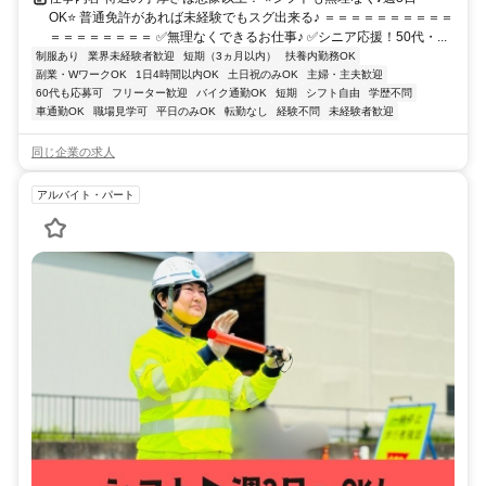
OK⭐ 普通免許があれば未経験でもスグ出来る♪ ＝＝＝＝＝＝＝＝＝＝
＝＝＝＝＝＝＝＝ ✅無理なくできるお仕事♪ ✅シニア応援！50代・...
制服あり
業界未経験者歓迎
短期（3ヵ月以内）
扶養内勤務OK
副業・WワークOK
1日4時間以内OK
土日祝のみOK
主婦・主夫歓迎
60代も応募可
フリーター歓迎
バイク通勤OK
短期
シフト自由
学歴不問
車通勤OK
職場見学可
平日のみOK
転勤なし
経験不問
未経験者歓迎
同じ企業の求人
アルバイト・パート