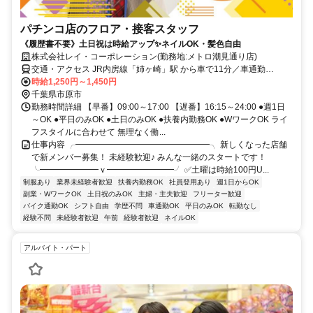
パチンコ店のフロア・接客スタッフ
《履歴書不要》土日祝は時給アップ✨ネイルOK・髪色自由
株式会社レイ・コーポレーション(勤務地:メトロ潮見通り店)
交通・アクセス JR内房線「姉ヶ崎」駅 から車で11分／車通勤
OK（駐車場完備・ガソリン代支給）
時給1,250円～1,450円
千葉県市原市
勤務時間詳細 【早番】09:00～17:00 【遅番】16:15～24:00 ●週1日
～OK ●平日のみOK ●土日のみOK ●扶養内勤務OK ●WワークOK ライ
フスタイルに合わせて 無理なく働...
仕事内容 ╭━━━━━━━━━━━━━━━━╮ 新しくなった店舗
で新メンバー募集！ 未経験歓迎♪ みんな一緒のスタートです！
╰━━━━━━━ｖ━━━━━━━━╯ ✅土曜は時給100円U...
制服あり
業界未経験者歓迎
扶養内勤務OK
社員登用あり
週1日からOK
副業・WワークOK
土日祝のみOK
主婦・主夫歓迎
フリーター歓迎
バイク通勤OK
シフト自由
学歴不問
車通勤OK
平日のみOK
転勤なし
経験不問
未経験者歓迎
午前
経験者歓迎
ネイルOK
アルバイト・パート