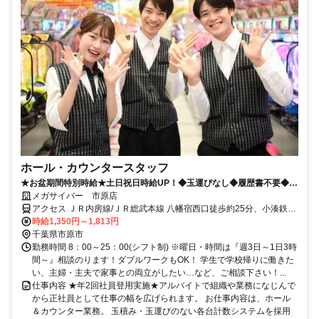
ホール・カウンタースタッフ
★お盆期間特別時給★土日祝日時給UP！◆玉運びなし◆履歴書不要◆社
員登用あり
メガサイバー 市原店
アクセス ＪＲ内房線/ＪＲ総武本線 八幡宿西口徒歩約25分、小湊鉄道
五井西口徒歩約35分、ＪＲ内房線 五井西口徒歩約35分
時給1,350円～1,813円
千葉県市原市
勤務時間 8：00～25：00(シフト制) ※曜日・時間は『週3日～1日3時
間～』相談のります！ダブルワークもOK！ 学生で学校帰りに働きた
い、主婦・主夫で家事との両立がしたい…など、ご相談下さい！...
仕事内容 ★年2回社員登用実施★アルバイトで組織や業務になじんで
から正社員として仕事の幅を広げられます。 お仕事内容は、ホール
＆カウンター業務。 玉積み・玉運びのない各台計数システムを採用