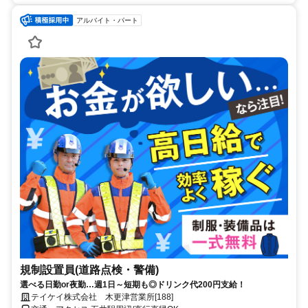
アルバイト・パート
規制設置員(道路点検・警備)
選べる日勤or夜勤…週1日～短期も◎ドリンク代200円支給！
テイケイ株式会社 木更津営業所[188]