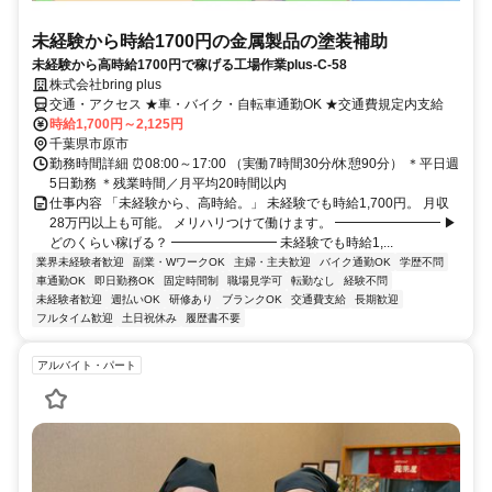
未経験から時給1700円の金属製品の塗装補助
未経験から高時給1700円で稼げる工場作業plus-C-58
株式会社bring plus
交通・アクセス ★車・バイク・自転車通勤OK ★交通費規定内支給
時給1,700円～2,125円
千葉県市原市
勤務時間詳細 ⏰08:00～17:00 （実働7時間30分/休憩90分） ＊平日週
5日勤務 ＊残業時間／月平均20時間以内
仕事内容 「未経験から、高時給。」 未経験でも時給1,700円。 月収
28万円以上も可能。 メリハリつけて働けます。 ━━━━━━━━ ▶
どのくらい稼げる？ ━━━━━━━━ 未経験でも時給1,...
業界未経験者歓迎
副業・WワークOK
主婦・主夫歓迎
バイク通勤OK
学歴不問
車通勤OK
即日勤務OK
固定時間制
職場見学可
転勤なし
経験不問
未経験者歓迎
週払いOK
研修あり
ブランクOK
交通費支給
長期歓迎
フルタイム歓迎
土日祝休み
履歴書不要
アルバイト・パート