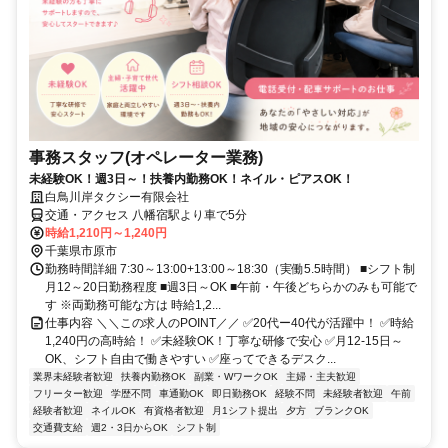
事務スタッフ(オペレーター業務)
未経験OK！週3日～！扶養内勤務OK！ネイル・ピアスOK！
白鳥川岸タクシー有限会社
交通・アクセス 八幡宿駅より車で5分
時給1,210円～1,240円
千葉県市原市
勤務時間詳細 7:30～13:00+13:00～18:30（実働5.5時間） ■シフト制
月12～20日勤務程度 ■週3日～OK ■午前・午後どちらかのみも可能で
す ※両勤務可能な方は 時給1,2...
仕事内容 ＼＼この求人のPOINT／／ ✅20代ー40代が活躍中！ ✅時給
1,240円の高時給！ ✅未経験OK！丁寧な研修で安心 ✅月12-15日～
OK、シフト自由で働きやすい ✅座ってできるデスク...
業界未経験者歓迎
扶養内勤務OK
副業・WワークOK
主婦・主夫歓迎
フリーター歓迎
学歴不問
車通勤OK
即日勤務OK
経験不問
未経験者歓迎
午前
経験者歓迎
ネイルOK
有資格者歓迎
月1シフト提出
夕方
ブランクOK
交通費支給
週2・3日からOK
シフト制