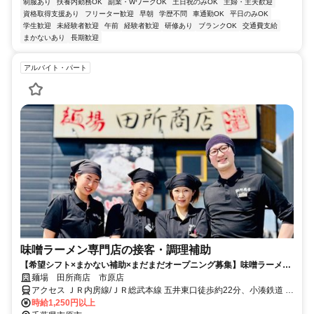
制服あり
扶養内勤務OK
副業・WワークOK
土日祝のみOK
主婦・主夫歓迎
資格取得支援あり
フリーター歓迎
早朝
学歴不問
車通勤OK
平日のみOK
学生歓迎
未経験者歓迎
午前
経験者歓迎
研修あり
ブランクOK
交通費支給
まかないあり
長期歓迎
アルバイト・パート
味噌ラーメン専門店の接客・調理補助
【希望シフト×まかない補助×まだまだオープニング募集】味噌ラーメン
専門店「麺場 田所商店 市原店」は、4月にオープンしたばかり！まだま
麺場 田所商店 市原店
だ新しいお店だからこそ、みんなでアイデアを出し合いながら、もっと
アクセス ＪＲ内房線/ＪＲ総武本線 五井東口徒歩約22分、小湊鉄道 五
居心地のいいお店をつくっていける楽しさがあります。ランチに働きた
井東口徒歩約22分、ＪＲ内房線/ＪＲ総武本線 八幡宿西口徒歩約29分
時給1,250円以上