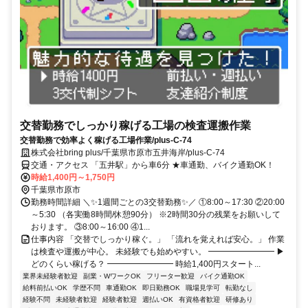
交替勤務でしっかり稼げる工場の検査運搬作業
交替勤務で効率よく稼げる工場作業/plus-C-74
株式会社bring plus/千葉県市原市五井海岸/plus-C-74
交通・アクセス 「五井駅」から車6分 ★車通勤、バイク通勤OK！
時給1,400円～1,750円
千葉県市原市
勤務時間詳細 ＼✨1週間ごとの3交替勤務✨／ ①8:00～17:30 ②20:00
～5:30 （各実働8時間/休憩90分） ※2時間30分の残業をお願いして
おります。 ③8:00～16:00 ④1...
仕事内容 「交替でしっかり稼ぐ。」 「流れを覚えれば安心。」 作業
は検査や運搬が中心。 未経験でも始めやすい。 ━━━━━━━━ ▶
どのくらい稼げる？ ━━━━━━━━ 時給1,400円スタート...
業界未経験者歓迎
副業・WワークOK
フリーター歓迎
バイク通勤OK
給料前払いOK
学歴不問
車通勤OK
即日勤務OK
職場見学可
転勤なし
経験不問
未経験者歓迎
経験者歓迎
週払いOK
有資格者歓迎
研修あり