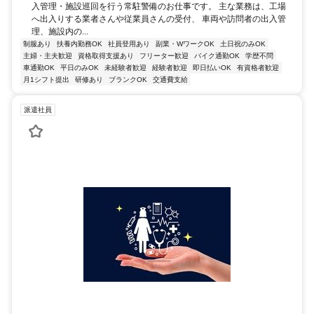
入管理・施設巡回を行う常駐警備のお仕事です。 主な業務は、工場
へ出入りする業者さんや従業員さんの受付、 車両や訪問者の出入管
理、施設内の...
制服あり
扶養内勤務OK
社員登用あり
副業・WワークOK
土日祝のみOK
主婦・主夫歓迎
資格取得支援あり
フリーター歓迎
バイク通勤OK
学歴不問
車通勤OK
平日のみOK
未経験者歓迎
経験者歓迎
即日払いOK
有資格者歓迎
月1シフト提出
研修あり
ブランクOK
交通費支給
派遣社員