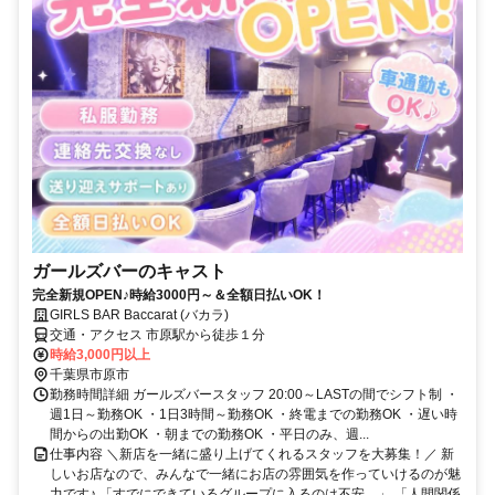
ガールズバーのキャスト
完全新規OPEN♪時給3000円～＆全額日払いOK！
GIRLS BAR Baccarat (バカラ)
交通・アクセス 市原駅から徒歩１分
時給3,000円以上
千葉県市原市
勤務時間詳細 ガールズバースタッフ 20:00～LASTの間でシフト制 ・
週1日～勤務OK ・1日3時間～勤務OK ・終電までの勤務OK ・遅い時
間からの出勤OK ・朝までの勤務OK ・平日のみ、週...
仕事内容 ＼新店を一緒に盛り上げてくれるスタッフを大募集！／ 新
しいお店なので、みんなで一緒にお店の雰囲気を作っていけるのが魅
力です♪ 「すでにできているグループに入るのは不安…」 「人間関係