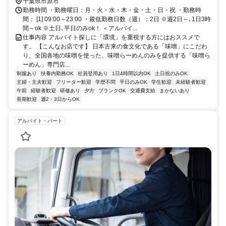
い主婦（夫）さんも、学校帰りの学生さんも、しっかり稼ぎたいフリー
※車・バイク通勤OK
千葉県市原市
ターさんも大歓迎！味噌のいい香りに包まれながら、お客様の「また来
勤務時間 ・勤務曜日：月・火・水・木・金・土・日・祝 ・勤務時
るね！」が増えていくお店を、一緒につくりませんか？今しか味わえな
間： [1] 09:00～23:00 ・最低勤務日数（週）：2日 ※週2日～､1日3時
い「オープニングのワクワク」を、ぜひ一緒に楽しみましょう！
間～ok ※土日､平日のみok！ ＜アルバイ...
仕事内容 アルバイト探しに「環境」を重視する方にはおススメで
す。 【こんなお店です】 日本古来の食文化である「味噌」にこだわ
り、全国各地の味噌を使った、味噌らーめんのみを提供する「味噌ら
ーめん」専門店...
制服あり
扶養内勤務OK
社員登用あり
1日4時間以内OK
土日祝のみOK
主婦・主夫歓迎
フリーター歓迎
学歴不問
平日のみOK
学生歓迎
未経験者歓迎
午前
経験者歓迎
研修あり
夕方
ブランクOK
交通費支給
まかないあり
長期歓迎
週2・3日からOK
アルバイト・パート