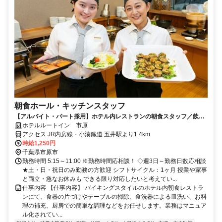
朝食ホール・キッチンスタッフ
【アルバイト・パート採用】ホテル内レストランの朝食スタッフ／飲食
未経験歓迎！主婦(夫)さん活躍中
ホテルルートイン 市原
アクセス JR内房線・小湊鐡道 五井駅より1.4km
時給1,250円
千葉県市原市
勤務時間 5:15～11:00 ※勤務時間応相談！ ◇週3日～勤務日数応相談
★土・日・祝日のみ勤務の方歓迎 シフトサイクル：1ヶ月 授業や家事
と両立・急なお休みも できる限り対応したいと考えてい...
仕事内容 【仕事内容】 バイキングスタイルのホテル内朝食レストラ
ンにて、食器の片づけやテーブルの掃除、食洗器による皿洗い、お料
理の補充、厨房での簡単な調理などをお任せします。業務はマニュア
ル化されてい...