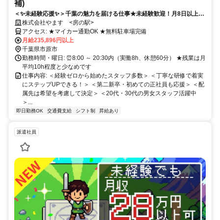
補)
＜✨未経験応援✨＞千葉の魅力を届ける仕事★未経験歓迎！月8日以上休
み＆残業ほぼ無でプライベート充実◎賞与年2回あり！
株式会社やます <房の駅>
アクセス: ★マイカー通勤OK ★無料駐車場完備
月給235,896円以上
千葉県市原市
勤務時間・曜日: ⏰8:00 ～ 20:30内（実働8h、休憩60分） ★残業は月
平均10h程度と少なめです
仕事内容: ＜経験ゼロから始めたスタッフ多数＞ ＜丁寧な研修で着実
にステップUPできる！＞ ＜第二新卒・初めての正社員も応援＞ ＜配
属先は希望を考慮して決定＞ ＜20代・30代の男女スタッフ活躍中
＞...
即日勤務OK
交通費支給
シフト制
昇給あり
派遣社員