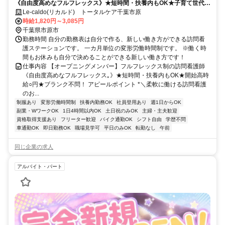
《自由度高めなフルフレックス》★短時間・扶養内もOK★子育て世代が
活躍中★ブランク不問！
Le-caldo(リカルド) トータルケア千葉市原
時給1,820円～3,085円
千葉県市原市
勤務時間 自分の勤務表は自分で作る、新しい働き方ができる訪問看
護ステーションです。 一カ月単位の変形労働時間制です。 ※働く時
間もお休みも自分で決めることができる新しい働き方です！
仕事内容 【オープニングメンバー】フルフレックス制の訪問看護師
《自由度高めなフルフレックス｡》★短時間・扶養内もOK★開始高時
給○円★ブランク不問！ アピールポイント *＼柔軟に働ける訪問看護
のお...
制服あり
変形労働時間制
扶養内勤務OK
社員登用あり
週1日からOK
副業・WワークOK
1日4時間以内OK
土日祝のみOK
主婦・主夫歓迎
資格取得支援あり
フリーター歓迎
バイク通勤OK
シフト自由
学歴不問
車通勤OK
即日勤務OK
職場見学可
平日のみOK
転勤なし
午前
同じ企業の求人
アルバイト・パート