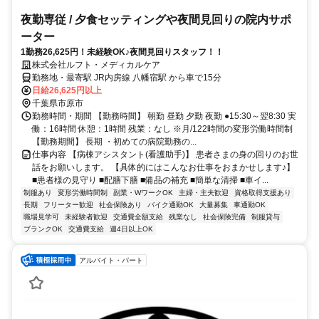
夜勤専従 / 夕食セッティングや夜間見回りの院内サポ
ーター
1勤務26,625円！未経験OK♪夜間見回りスタッフ！！
株式会社ルフト・メディカルケア
勤務地・最寄駅 JR内房線 八幡宿駅 から車で15分
日給26,625円以上
千葉県市原市
勤務時間・期間 【勤務時間】 朝勤 昼勤 夕勤 夜勤 ●15:30～翌8:30 実
働：16時間 休憩：1時間 残業：なし ※⽉/122時間の変形労働時間制
【勤務期間】 長期 ・初めての病院勤務の...
仕事内容 【病棟アシスタント(看護助手)】 患者さまの身の回りのお世
話をお願いします。 【具体的にはこんなお仕事をおまかせします♪】
■患者様の見守り ■配膳下膳 ■備品の補充 ■簡単な清掃 ■車イ...
制服あり
変形労働時間制
副業・WワークOK
主婦・主夫歓迎
資格取得支援あり
長期
フリーター歓迎
社会保険あり
バイク通勤OK
大量募集
車通勤OK
職場見学可
未経験者歓迎
交通費全額支給
残業なし
社会保険完備
制服貸与
ブランクOK
交通費支給
週4日以上OK
アルバイト・パート