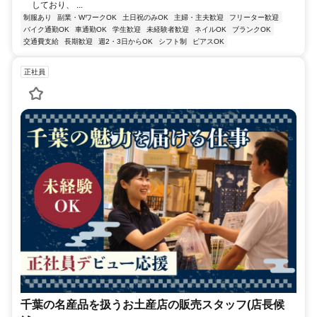
しており、 ...
制服あり
副業・WワークOK
土日祝のみOK
主婦・主夫歓迎
フリーター歓迎
バイク通勤OK
車通勤OK
学生歓迎
未経験者歓迎
ネイルOK
ブランクOK
交通費支給
長期歓迎
週2・3日からOK
シフト制
ピアスOK
正社員
千葉の名産品を扱うお土産店の販売スタッフ(店長候