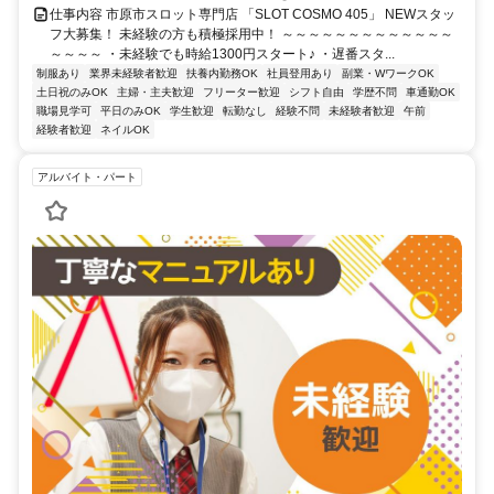
仕事内容 市原市スロット専門店 「SLOT COSMO 405」 NEWスタッ
フ大募集！ 未経験の方も積極採用中！ ～～～～～～～～～～～～～
～～～～ ・未経験でも時給1300円スタート♪ ・遅番スタ...
制服あり
業界未経験者歓迎
扶養内勤務OK
社員登用あり
副業・WワークOK
土日祝のみOK
主婦・主夫歓迎
フリーター歓迎
シフト自由
学歴不問
車通勤OK
職場見学可
平日のみOK
学生歓迎
転勤なし
経験不問
未経験者歓迎
午前
経験者歓迎
ネイルOK
アルバイト・パート