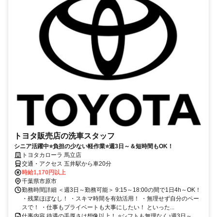
トヨタ販売店の洗車スタッフ
シニア活躍中⭐負担の少ない軽作業⭐週3日～＆短時間もOK！
トヨタカローラ 馬立店
交通・アクセス 五井駅から車20分
時給1,170円以上
千葉県市原市
勤務時間詳細 ＜週3日～勤務可能＞ 9:15～18:00の間で1日4h～OK！
・残業ほぼなし！ ・スキマ時間を有効活用！ ・無理せず自分のペー
スで！ ・仕事もプライベートも大事にしたい！ といった...
仕事内容 待遇の手厚さは想像以上！ ⭐シフトも無理なく♪週3日～