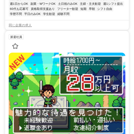
週1日からOK
副業・WワークOK
土日祝のみOK
主婦・主夫歓迎
週1シフト提出
60代も応募可
資格取得支援あり
フリーター歓迎
短期
早朝
シフト自由
学歴不問
平日のみOK
学生歓迎
経験不問
同じ企業の求人
派遣社員