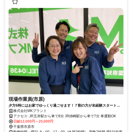
現場作業員(市原)
夕方6時にはお家でゆっくり過ごせます！７割の方が未経験スタート☆
中高年、シニアも活躍中☆
株式会社MKプラント
アクセス: JR五井駅から車で8分 JR姉崎駅から車で7分 車通勤OK
日給12,000円～20,000円
千葉県市原市
勤務時間・曜日: 8：00～17：00（休憩2時間） 実働7時間 週5日程度