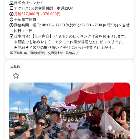
株式会社シンセイ
アクセス: 公共交通機関・車通勤OK
月給317,000円～370,000円
千葉県市原市
勤務時間・曜日: 08:00～17:00 休憩60分22:00～7:00 休憩60分２交替
休日：土日
仕事内容: 【仕事内容】 イヤホンのピッキング作業をお任せします。
未経験でも始めやすく、モクモク作業が得意な方にピッタリです。
▶詳細◀︎ ⚪︎製品の取り扱い ⚪︎手順に沿った作業 ⚪︎仕上がり...
即日勤務OK
固定時間制
交通費支給
昇給あり
正社員