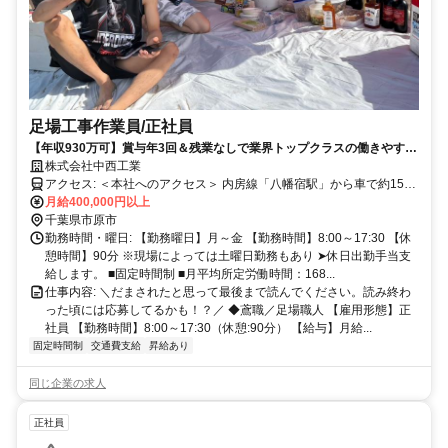
足場工事作業員/正社員
【年収930万可】賞与年3回＆残業なしで業界トップクラスの働きやす
さ！
株式会社中西工業
アクセス: ​＜本社へのアクセス＞ 内房線「八幡宿駅」から車で約15分
内房線「五井駅」から車で約20分 ・マイカー通勤OK ・バイク通勤
月給400,000円以上
OK ※燃料費支給あり（規程あり）
千葉県市原市
勤務時間・曜日: 【勤務曜日】月～金 【勤務時間】8:00～17:30 【休
憩時間】90分 ※現場によっては土曜日勤務もあり ➤休日出勤手当支
給します。 ■固定時間制 ■月平均所定労働時間：168...
仕事内容: ＼だまされたと思って最後まで読んでください。読み終わ
った頃には応募してるかも！？／ ◆鳶職／足場職人 【雇用形態】正
社員 【勤務時間】8:00～17:30（休憩:90分） 【給与】月給...
固定時間制
交通費支給
昇給あり
同じ企業の求人
正社員