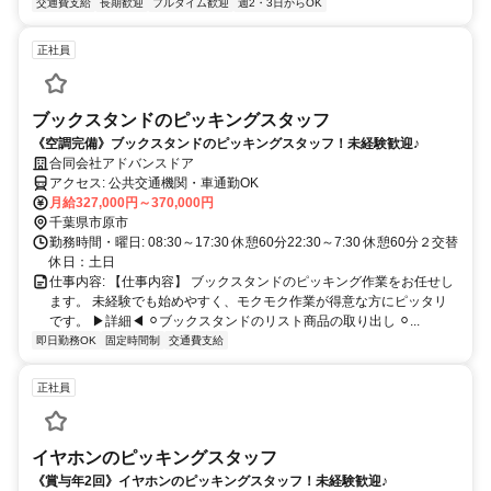
交通費支給
長期歓迎
フルタイム歓迎
週2・3日からOK
正社員
ブックスタンドのピッキングスタッフ
《空調完備》ブックスタンドのピッキングスタッフ！未経験歓迎♪
合同会社アドバンスドア
アクセス: 公共交通機関・車通勤OK
月給327,000円～370,000円
千葉県市原市
勤務時間・曜日: 08:30～17:30 休憩60分22:30～7:30 休憩60分２交替
休日：土日
仕事内容: 【仕事内容】 ブックスタンドのピッキング作業をお任せし
ます。 未経験でも始めやすく、モクモク作業が得意な方にピッタリ
です。 ▶詳細◀︎ ⚪︎ブックスタンドのリスト商品の取り出し ⚪︎...
即日勤務OK
固定時間制
交通費支給
正社員
イヤホンのピッキングスタッフ
《賞与年2回》イヤホンのピッキングスタッフ！未経験歓迎♪