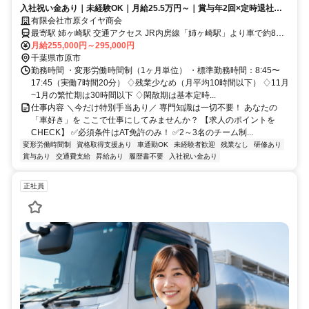
入社祝い金あり｜未経験OK｜月給25.5万円～｜賞与年2回×定時退社｜
特殊車両も扱える技術職
有限会社市原タイヤ商会
最寄駅 姉ヶ崎駅 交通アクセス JR内房線「姉ヶ崎駅」より車で約8分
JR小湊鐵道「五井駅」から車で約10分
月給255,000円～295,000円
千葉県市原市
勤務時間 ・変形労働時間制（1ヶ月単位） ・標準勤務時間：8:45〜
17:45（実働7時間20分） ♢残業少なめ（月平均10時間以下） ♢11月
~1月の繁忙期は30時間以下 ♢閑散期は基本定時...
仕事内容 ＼今だけ特別手当あり／ 専門知識は一切不要！ あなたの
「車好き」を ここで仕事にしてみませんか？ 【求人のポイントを
CHECK】 ✅必須条件はAT免許のみ！ ✅2～3名のチーム制...
変形労働時間制
資格取得支援あり
車通勤OK
未経験者歓迎
残業なし
研修あり
賞与あり
交通費支給
昇給あり
履歴書不要
入社祝い金あり
正社員