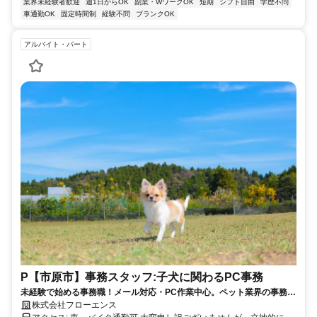
業界未経験者歓迎
週1日からOK
副業・WワークOK
短期
シフト自由
学歴不問
車通勤OK
固定時間制
経験不問
ブランクOK
アルバイト・パート
P【市原市】事務スタッフ:子犬に関わるPC事務
未経験で始める事務職！メール対応・PC作業中心。ペット業界の事務職
募集！
株式会社フローエンス