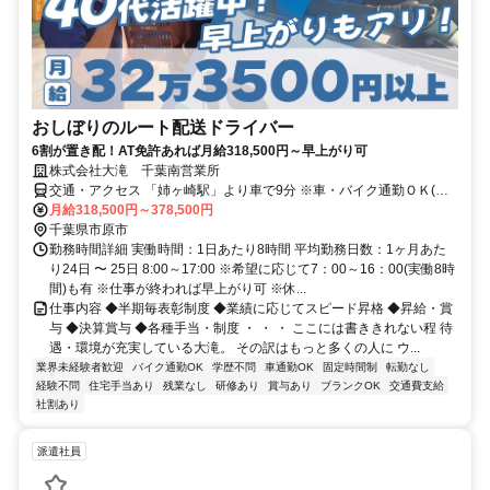
おしぼりのルート配送ドライバー
6割が置き配！AT免許あれば月給318,500円～早上がり可
株式会社大滝 千葉南営業所
交通・アクセス 「姉ヶ崎駅」より車で9分 ※車・バイク通勤ＯＫ(無
料駐車場完備)
月給318,500円～378,500円
千葉県市原市
勤務時間詳細 実働時間：1日あたり8時間 平均勤務日数：1ヶ月あた
り24日 〜 25日 8:00～17:00 ※希望に応じて7：00～16：00(実働8時
間)も有 ※仕事が終われば早上がり可 ※休...
仕事内容 ◆半期毎表彰制度 ◆業績に応じてスピード昇格 ◆昇給・賞
与 ◆決算賞与 ◆各種手当・制度 ・ ・ ・ ここには書ききれない程 待
遇・環境が充実している大滝。 その訳はもっと多くの人に ウ...
業界未経験者歓迎
バイク通勤OK
学歴不問
車通勤OK
固定時間制
転勤なし
経験不問
住宅手当あり
残業なし
研修あり
賞与あり
ブランクOK
交通費支給
社割あり
派遣社員