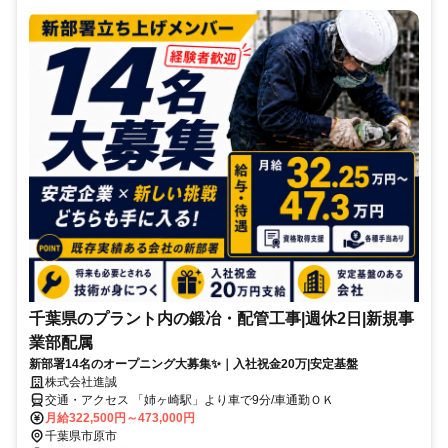
千葉県のプラント内の鍛冶・配管工事|週休2日|新規事
業部配属
新部署14名のオープニング大募集✨｜入社祝金20万|安定基盤
株式会社進誠
交通・アクセス 「姉ヶ崎駅」より車で9分/車通勤ＯＫ
月給322,500円～473,000円
千葉県市原市