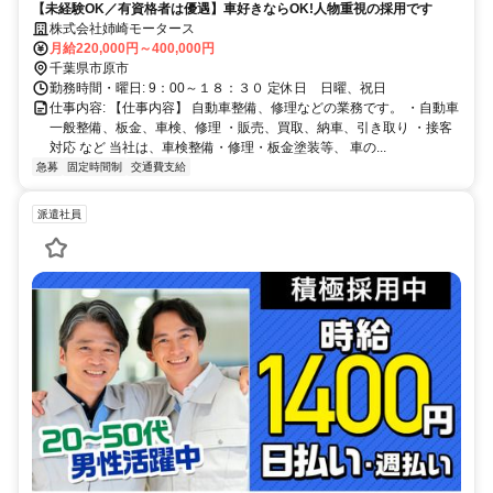
【未経験OK／有資格者は優遇】車好きならOK!人物重視の採用です
株式会社姉崎モータース
月給220,000円～400,000円
千葉県市原市
勤務時間・曜日: 9：00～１８：３０ 定休日 日曜、祝日
仕事内容: 【仕事内容】 自動車整備、修理などの業務です。 ・自動車
一般整備、板金、車検、修理 ・販売、買取、納車、引き取り ・接客
対応 など 当社は、車検整備・修理・板金塗装等、 車の...
急募
固定時間制
交通費支給
派遣社員