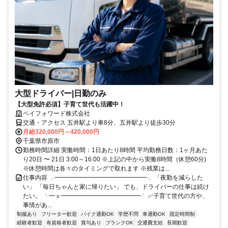
大型ドライバー|日勤のみ
【大型免許必須】子育て世代も活躍中！
ペイフォワード株式会社
交通・アクセス 五井駅より車8分、五井駅より徒歩30分
月給320,000円～420,000円
千葉県市原市
勤務時間詳細 実働時間：1日あたり8時間 平均勤務日数：1ヶ月あた
り20日 〜 21日 3:00～16:00 ※上記の中から実働8時間（休憩60分)
※休憩時間は各々のタイミングで取れます ※残業は...
仕事内容 ╭━━━━━━━━━━━━━━━╮ 「夜勤を減らした
い」 「毎日ちゃんと家に帰りたい」 でも、ドライバーの仕事は続け
たい。 ╰━ｖ━━━━━━━━━━━━━╯ ✅子育て世代の方や、
事情があ...
制服あり
フリーター歓迎
バイク通勤OK
学歴不問
車通勤OK
固定時間制
経験者歓迎
有資格者歓迎
賞与あり
ブランクOK
交通費支給
長期歓迎