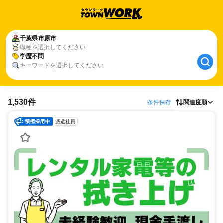
千葉県
市原市
職種を選択してください
学歴不問
キーワードを選択してください
1,530件
条件保存
関連度順
派遣社員