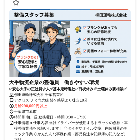
大手物流企業の整備員 働きやすい環境
✅安心大手の正社員求人✅基本定時退社✅日祝休み※土曜休み要相談✅整
備士2級以上あればOK
柳田運輸株式会社 千葉営業所
アクセス ＪＲ内房線 姉ケ崎駅より徒歩10分
月給290,000円以上
千葉県市原市
時間帯 朝、昼 勤務曜日・時間 8:30～17:30
仕事情報 ● 仕事内容 当社ドライバーが使用するトラックの点検・車
検整備業務をお願いします！ ◇タイヤやオイル交換、内装機器のチ
ェック作業 ◇かんたんな事務作業（部品発注や記録簿の記入など）
正社...