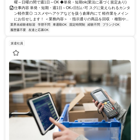
曜～日曜の間で週1日～OK ◆単発・短期ok(業法に基づく規定あり)
仕事内容 単発・短期・週1日～OK♪日払い可 スグに覚えられるカンタ
ン軽作業◎ コスメやヘアケアなどを扱う倉庫内にて 軽作業をメイン
にお任せします！ ＜業務内容＞ ・指示通りの商品を回収 ・種類や...
業界未経験者歓迎
学歴不問
車通勤OK
固定時間制
経験不問
ブランクOK
履歴書不要
友達と応募OK
派遣社員