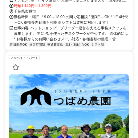
アクセス: 車・バイク通勤可 大変申し訳ございませんが、立地的に公
共の交通機関での通勤はできません。
時給1,140円～1,300円
千葉県市原市
勤務時間・曜日: * 9:00～18:00 の間で応相談 * 週3日～OK * 1日4時間
～OK ※扶養内勤務も可能 ※シフトは柔軟に対応します！
仕事内容: ペットショップ・ブリーダー運営を支える事務スタッフを
募集します。 主にPCを使ったデスクワークが中心です。 具体的には
* お客様からのお問い合わせメール対応 * 各種書類の整理・管...
即日勤務OK
固定時間制
交通費支給
週2・3日からOK
シフト制
アルバイト・パート