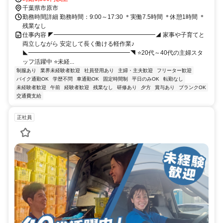
千葉県市原市
勤務時間詳細 勤務時間：9:00～17:30 ＊実働7.5時間 ＊休憩1時間 ＊
残業なし
仕事内容 ◤━━━━━━━━━━━━━━━━━◢ 家事や子育てと
両立しながら 安定して長く働ける軽作業♪
◣━━━━━━━━━━━━━━━━━◥ ⭐20代～40代の主婦スタ
ッフ活躍中 ⭐未経...
制服あり
業界未経験者歓迎
社員登用あり
主婦・主夫歓迎
フリーター歓迎
バイク通勤OK
学歴不問
車通勤OK
固定時間制
平日のみOK
転勤なし
未経験者歓迎
午前
経験者歓迎
残業なし
研修あり
夕方
賞与あり
ブランクOK
交通費支給
正社員