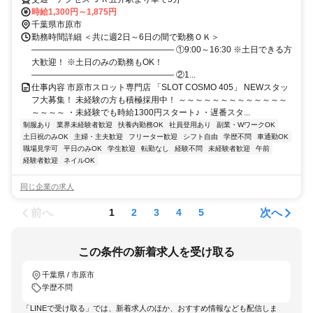
時給1,300円～1,875円
千葉県市原市
勤務時間詳細 ＜共に週2日～6日の間で勤務ＯＫ＞
――――――――――――――――― ①9:00～16:30 ※土日できる方
大歓迎！ ※土日のみの勤務もOK！
――――――――――――――――― ②1...
仕事内容 市原市スロット専門店 「SLOT COSMO 405」 NEWスタッ
フ大募集！ 未経験の方も積極採用中！ ～～～～～～～～～～～～～
～～～～ ・未経験でも時給1300円スタート♪ ・遅番スタ...
制服あり
業界未経験者歓迎
扶養内勤務OK
社員登用あり
副業・WワークOK
土日祝のみOK
主婦・主夫歓迎
フリーター歓迎
シフト自由
学歴不問
車通勤OK
職場見学可
平日のみOK
学生歓迎
転勤なし
経験不問
未経験者歓迎
午前
経験者歓迎
ネイルOK
同じ企業の求人
前へ
次へ
1
2
3
4
5
この条件の新着求人を受け取る
千葉県 / 市原市
学歴不問
「LINEで受け取る」では、新着求人のほか、おすすめ情報なども配信しま