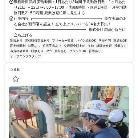
勤務時間詳細 実働時間：1日あたり8時間 平均勤務日数：1ヶ月あた
り21日 〜 22日 ⏩8:00～17:00 ・実働8時間 ・休憩1時間 ・月平均勤
務日数21.5日程度 残業は繁忙期に発生する...
仕事内容 ┏━━━━━━━━━━━━━━━━━━┓ 既存実績のあ
る会社が新部署を設立！ 立ち上げメンバーを14名大募集！
┗━━━━━━━━━━━━━━━━━━┛ 株式会社進誠が新たに
立ち上げる...
制服あり
資格取得支援あり
フリーター歓迎
バイク通勤OK
学歴不問
車通勤OK
固定時間制
転勤なし
住宅手当あり
交通費全額支給
午前
経験者歓迎
残業なし
有資格者歓迎
研修あり
夕方
賞与あり
ブランクOK
育休あり
オープニングスタッフ
正社員