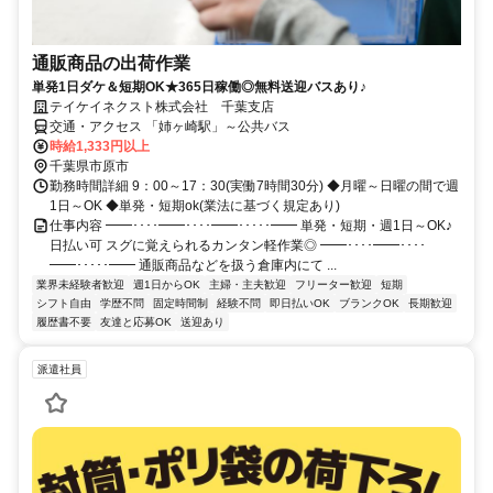
通販商品の出荷作業
単発1日ダケ＆短期OK★365日稼働◎無料送迎バスあり♪
テイケイネクスト株式会社 千葉支店
交通・アクセス 「姉ヶ崎駅」～公共バス
時給1,333円以上
千葉県市原市
勤務時間詳細 9：00～17：30(実働7時間30分) ◆月曜～日曜の間で週
1日～OK ◆単発・短期ok(業法に基づく規定あり)
仕事内容 ━━････━━････━━･････━━ 単発・短期・週1日～OK♪
日払い可 スグに覚えられるカンタン軽作業◎ ━━････━━････
━━･････━━ 通販商品などを扱う倉庫内にて ...
業界未経験者歓迎
週1日からOK
主婦・主夫歓迎
フリーター歓迎
短期
シフト自由
学歴不問
固定時間制
経験不問
即日払いOK
ブランクOK
長期歓迎
履歴書不要
友達と応募OK
送迎あり
派遣社員