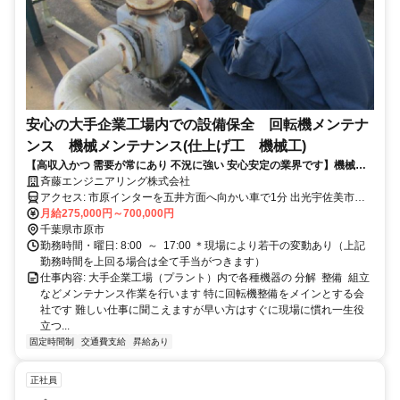
安心の大手企業工場内での設備保全 回転機メンテナ
ンス 機械メンテナンス(仕上げ工 機械工)
【高収入かつ 需要が常にあり 不況に強い 安心安定の業界です】機械い
じりが好きな方や未経験者歓迎！経験者は優遇いたします（給与面相談
斉藤エンジニアリング株式会社
可） ずっと体を使って現場作業ではなく経験や能力に合わせて適切
アクセス: 市原インターを五井方面へ向かい車で1分 出光宇佐美市原
なポジション（技術指導や現場管理など）をご用意いたしますので年齢
インターSS 297号店となり ローソン市原インター 297号店斜め向か
月給275,000円～700,000円
を重ねても活躍する事が可能です。また、退職金が必ずもらえる建設業
い
千葉県市原市
退職金共済に加入しておりますので退職後も安心です。
勤務時間・曜日: 8:00 ～ 17:00 ＊現場により若干の変動あり（上記
勤務時間を上回る場合は全て手当がつきます）
仕事内容: 大手企業工場（プラント）内で各種機器の 分解 整備 組立
などメンテナンス作業を行います 特に回転機整備をメインとする会
社です 難しい仕事に聞こえますが早い方はすぐに現場に慣れ一生役
立つ...
固定時間制
交通費支給
昇給あり
正社員