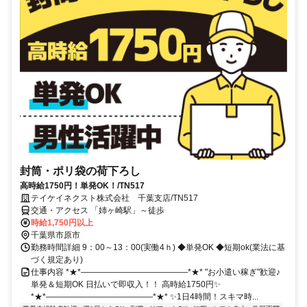
封筒・ポリ袋の荷下ろし
高時給1750円！単発OK！/TN517
テイケイネクスト株式会社 千葉支店/TN517
交通・アクセス 「姉ヶ崎駅」～徒歩
時給1,750円以上
千葉県市原市
勤務時間詳細 9：00～13：00(実働4ｈ) ◆単発OK ◆短期ok(業法に基
づく規定あり)
仕事内容 *★*―――――――――――――*★* "お小遣い稼ぎ"歓迎♪
単発＆短期OK 日払いで即収入！！ 高時給1750円✨
*★*―――――――――――――*★* ✨1日4時間！スキマ時...