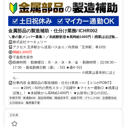
金属部品の製造補助・仕分け業務/ ICHR002
＼春の新メンバー募集！／未経験歓迎★高時給1400円！残業はほぼ無し
◎マイカー通勤可！日払い・週払いOK！
株式会社マーキュリー
アクセス 五井駅から送迎バスあり／内房線「五井駅」車10分
時給1,400円
千葉県市原市
勤務時間 ・勤務曜日：月・火・水・木・金 ・勤務時間： [1] 08:30～
17:30 ・最低勤務日数（週）：5日 ★週4~5日
―――――――――――――――――――― ※残業は基本的にほと
ん...
仕事内容 金属部品の製造補助・仕分け業務 ――【ココがPOINT】
―― ★20代～50代の男性スタッフ活躍中 ★マイカー通勤◎ ★残業ほ
ぼ無し！ ★未経験から高時給1400円！ ★お財布に安心の日払...
学歴不問
車通勤OK
固定時間制
職場見学可
経験不問
ブランクOK
交通費支給
土日祝休み
履歴書不要
正社員