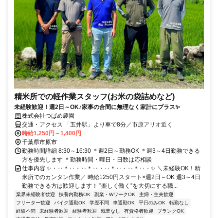
精米所での軽作業スタッフ(お米の袋詰めなど)
未経験歓迎！週2日～OK♪家事の合間に無理なく家計にプラス✨
株式会社つばめ農園
交通・アクセス 「五井駅」より車で8分／市原アリオ近く
時給1,250円～1,400円
千葉県市原市
勤務時間詳細 8:30～16:30 ＊週2日～勤務OK ＊週3～4日勤務できる
方を優先します ＊勤務時間・曜日・日数は応相談
仕事内容 ✨・‥＊‥・‥＊‥・‥＊‥・‥＊‥・✨ ＼未経験OK！精
米所でのカンタン作業／ 時給1250円スタート×週2日～OK 週3～4日
勤務できる方は歓迎します！ ”楽しく働く”を大切にする職...
業界未経験者歓迎
扶養内勤務OK
副業・WワークOK
主婦・主夫歓迎
フリーター歓迎
バイク通勤OK
学歴不問
車通勤OK
平日のみOK
転勤なし
経験不問
未経験者歓迎
経験者歓迎
残業なし
有資格者歓迎
ブランクOK