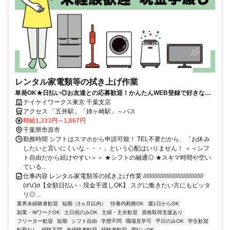
レンタル家電類等の拭き上げ作業
単発OK★日払い◎お友達との応募歓迎！かんたんWEB登録で好きな時
に働ける！扶養内やWワークにも♪
テイケイワークス東京 千葉支店
アクセス 「五井駅」「姉ヶ崎駅」～バス
時給1,333円～1,667円
千葉県市原市
勤務時間 シフトはスマホから申請可能！ TEL不要だから、「お休み
したいと言いにくいな・・・」という心配はいりません！ ＜＜シフ
ト自由だから続けやすい＞＞ ★シフトの融通◎ ★スキマ時間や空い
ている...
仕事内容 レンタル家電類等の拭き上げ作業 ///////////////////////////////////////
(σ'u')σ【全額日払い・現金手渡しOK】 スグに働きたい方にもピッタ
リ◎ ...
業界未経験者歓迎
短期（3ヵ月以内）
扶養内勤務OK
週1日からOK
副業・WワークOK
土日祝のみOK
主婦・主夫歓迎
資格取得支援あり
フリーター歓迎
短期
シフト自由
学歴不問
職場見学可
平日のみOK
学生歓迎
転勤なし
経験不問
未経験者歓迎
経験者歓迎
週払いOK