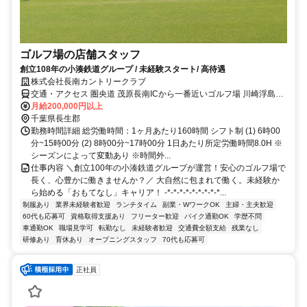
ゴルフ場の店舗スタッフ
創立108年の小湊鉄道グループ / 未経験スタート/ 高待遇
株式会社長南カントリークラブ
交通・アクセス 圏央道 茂原長南ICから一番近いゴルフ場 川崎浮島
JCTから45分
月給200,000円以上
千葉県長生郡
勤務時間詳細 総労働時間：1ヶ月あたり160時間 シフト制 (1) 6時00
分~15時00分 (2) 8時00分~17時00分 1日あたり所定労働時間8.0H ※
シーズンによって変動あり ※時間外...
仕事内容 ＼創立100年の小湊鉄道グループが運営！安心のゴルフ場で
長く、心豊かに働きませんか？／ 大自然に包まれて働く。未経験か
ら始める「おもてなし」キャリア！ -*-*-*-*-*-*-*-*-*...
制服あり
業界未経験者歓迎
ランチタイム
副業・WワークOK
主婦・主夫歓迎
60代も応募可
資格取得支援あり
フリーター歓迎
バイク通勤OK
学歴不問
車通勤OK
職場見学可
転勤なし
未経験者歓迎
交通費全額支給
残業なし
研修あり
育休あり
オープニングスタッフ
70代も応募可
正社員