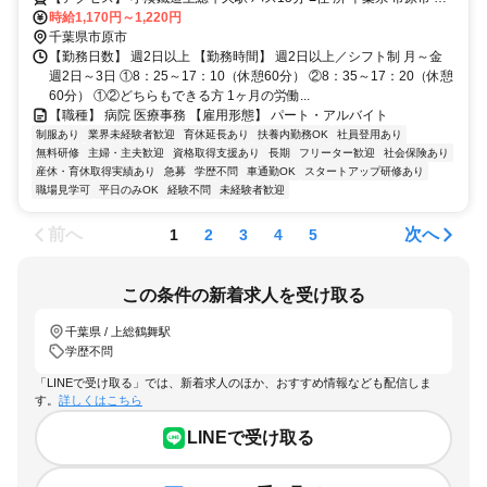
時給1,170円～1,220円
舞575 ■アクセス 小湊鐵道上総牛久駅 バス15分
千葉県市原市
【勤務日数】 週2日以上 【勤務時間】 週2日以上／シフト制 月～金
週2日～3日 ①8：25～17：10（休憩60分） ②8：35～17：20（休憩
60分） ①②どちらもできる方 1ヶ月の労働...
【職種】 病院 医療事務 【雇用形態】 パート・アルバイト
制服あり
業界未経験者歓迎
育休延長あり
扶養内勤務OK
社員登用あり
無料研修
主婦・主夫歓迎
資格取得支援あり
長期
フリーター歓迎
社会保険あり
産休・育休取得実績あり
急募
学歴不問
車通勤OK
スタートアップ研修あり
職場見学可
平日のみOK
経験不問
未経験者歓迎
前へ
次へ
1
2
3
4
5
この条件の新着求人を受け取る
千葉県 / 上総鶴舞駅
学歴不問
「LINEで受け取る」では、新着求人のほか、おすすめ情報なども配信しま
す。
詳しくはこちら
LINEで受け取る