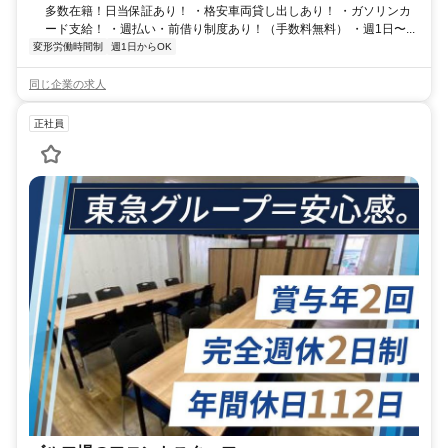
多数在籍！日当保証あり！ ・格安車両貸し出しあり！ ・ガソリンカ
ード支給！ ・週払い・前借り制度あり！（手数料無料） ・週1日〜...
変形労働時間制
週1日からOK
同じ企業の求人
正社員