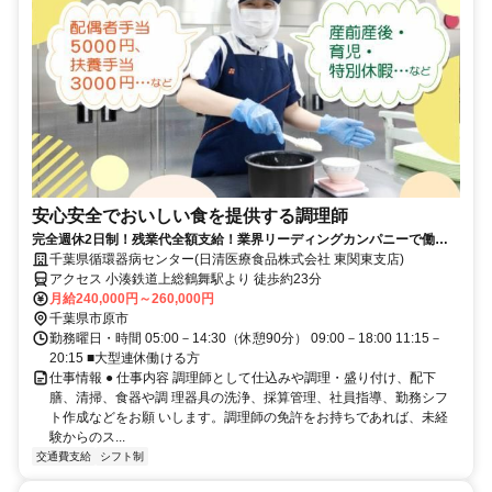
安心安全でおいしい食を提供する調理師
完全週休2日制！残業代全額支給！業界リーディングカンパニーで働き
ませんか？！
千葉県循環器病センター(日清医療食品株式会社 東関東支店)
アクセス 小湊鉄道上総鶴舞駅より 徒歩約23分
月給240,000円～260,000円
千葉県市原市
勤務曜日・時間 05:00－14:30（休憩90分） 09:00－18:00 11:15－
20:15 ■大型連休働ける方
仕事情報 ● 仕事内容 調理師として仕込みや調理・盛り付け、配下
膳、清掃、食器や調 理器具の洗浄、採算管理、社員指導、勤務シフ
ト作成などをお願 いします。調理師の免許をお持ちであれば、未経
験からのス...
交通費支給
シフト制