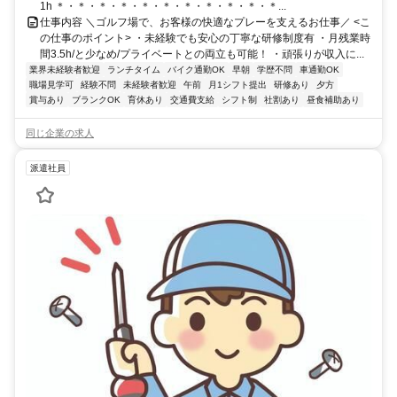
1h ＊・＊・＊・＊・＊・＊・＊・＊・＊・＊・＊...
仕事内容 ＼ゴルフ場で、お客様の快適なプレーを支えるお仕事／ <こ
の仕事のポイント> ・未経験でも安心の丁寧な研修制度有 ・月残業時
間3.5h/と少なめ/プライベートとの両立も可能！ ・頑張りが収入に...
業界未経験者歓迎
ランチタイム
バイク通勤OK
早朝
学歴不問
車通勤OK
職場見学可
経験不問
未経験者歓迎
午前
月1シフト提出
研修あり
夕方
賞与あり
ブランクOK
育休あり
交通費支給
シフト制
社割あり
昼食補助あり
同じ企業の求人
派遣社員