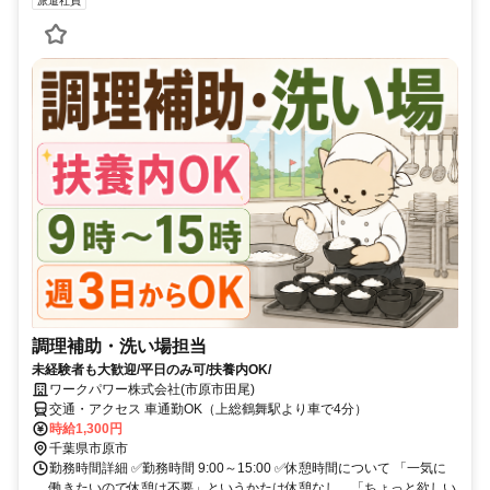
派遣社員
調理補助・洗い場担当
未経験者も大歓迎/平日のみ可/扶養内OK/
ワークパワー株式会社(市原市田尾)
交通・アクセス 車通勤OK（上総鶴舞駅より車で4分）
時給1,300円
千葉県市原市
勤務時間詳細 ✅勤務時間 9:00～15:00 ✅休憩時間について 「一気に
働きたいので休憩は不要」というかたは休憩なし。「ちょっと欲しい