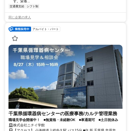
す。栄養...
交通費支給
シフト制
同じ企業の求人
アルバイト・パート
千葉県循環器病センターの医療事務/カルテ管理業務
職場見学会開催中！ ■無資格・未経験OK ■車通期可 ■土日祝休み
株式会社ニチイ学館
【アクセス】 小湊鐵道上総牛久駅 バス15分 ■住 所 千葉県 市原市 鶴