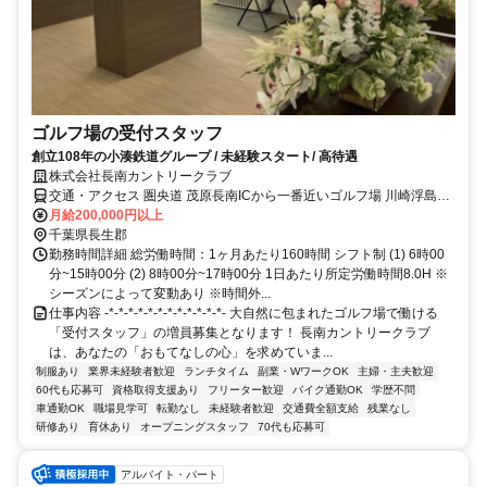
ゴルフ場の受付スタッフ
創立108年の小湊鉄道グループ / 未経験スタート/ 高待遇
株式会社長南カントリークラブ
交通・アクセス 圏央道 茂原長南ICから一番近いゴルフ場 川崎浮島
JCTから45分
月給200,000円以上
千葉県長生郡
勤務時間詳細 総労働時間：1ヶ月あたり160時間 シフト制 (1) 6時00
分~15時00分 (2) 8時00分~17時00分 1日あたり所定労働時間8.0H ※
シーズンによって変動あり ※時間外...
仕事内容 -*-*-*-*-*-*-*-*-*-*-*-*- 大自然に包まれたゴルフ場で働ける
「受付スタッフ」の増員募集となります！ 長南カントリークラブ
は、あなたの「おもてなしの心」を求めていま...
制服あり
業界未経験者歓迎
ランチタイム
副業・WワークOK
主婦・主夫歓迎
60代も応募可
資格取得支援あり
フリーター歓迎
バイク通勤OK
学歴不問
車通勤OK
職場見学可
転勤なし
未経験者歓迎
交通費全額支給
残業なし
研修あり
育休あり
オープニングスタッフ
70代も応募可
アルバイト・パート