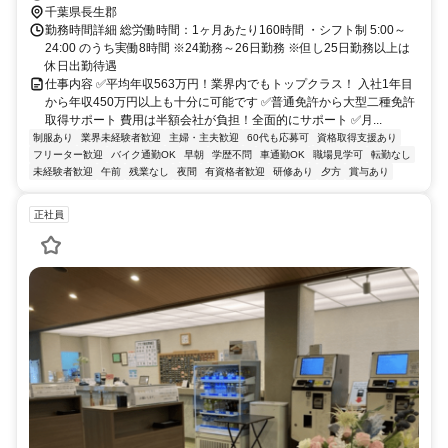
千葉県長生郡
勤務時間詳細 総労働時間：1ヶ月あたり160時間 ・シフト制 5:00～
24:00 のうち実働8時間 ※24勤務～26日勤務 ※但し25日勤務以上は
休日出勤待遇
仕事内容 ✅平均年収563万円！業界内でもトップクラス！ 入社1年目
から年収450万円以上も十分に可能です ✅普通免許から大型二種免許
取得サポート 費用は半額会社が負担！全面的にサポート ✅月...
制服あり
業界未経験者歓迎
主婦・主夫歓迎
60代も応募可
資格取得支援あり
フリーター歓迎
バイク通勤OK
早朝
学歴不問
車通勤OK
職場見学可
転勤なし
未経験者歓迎
午前
残業なし
夜間
有資格者歓迎
研修あり
夕方
賞与あり
正社員