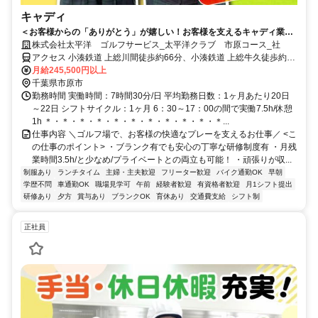
キャディ
＜お客様からの「ありがとう」が嬉しい！お客様を支えるキャディ業務
＞経験者歓迎！接客スキル習得＆体を動かせる屋外ワーク
株式会社太平洋 ゴルフサービス_太平洋クラブ 市原コース_社
アクセス 小湊鉄道 上総川間徒歩約66分、小湊鉄道 上総牛久徒歩約65
分、小湊鉄道 上総鶴舞徒歩約70分 館山道「市原IC」より車で25分
月給245,500円以上
千葉県市原市
勤務時間 実働時間：7時間30分/日 平均勤務日数：1ヶ月あたり20日
～22日 シフトサイクル：1ヶ月 6：30～17：00の間で実働7.5h/休憩
1h ＊・＊・＊・＊・＊・＊・＊・＊・＊・＊・＊...
仕事内容 ＼ゴルフ場で、お客様の快適なプレーを支えるお仕事／ <こ
の仕事のポイント> ・ブランク有でも安心の丁寧な研修制度有 ・月残
業時間3.5h/と少なめ/プライベートとの両立も可能！ ・頑張りが収...
制服あり
ランチタイム
主婦・主夫歓迎
フリーター歓迎
バイク通勤OK
早朝
学歴不問
車通勤OK
職場見学可
午前
経験者歓迎
有資格者歓迎
月1シフト提出
研修あり
夕方
賞与あり
ブランクOK
育休あり
交通費支給
シフト制
正社員