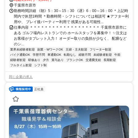
千葉県市原市
勤務時間詳細 《朝》5：30～15：30 《遅》6：00～16：00 ＊上記時
間内で休憩1時間 ＊勤務時間・シフトについては相談可 ★アフター利
用や、 プレイ後パーティー利用で 残業がある可能性...
仕事内容 ＊＊＊＊＊＊＊＊＊＊＊＊＊＊＊＊＊＊＊ 千葉県市原市に
ある ゴルフ場内レストランでの ホールスタッフを募集中！ ✨注文は
お客様がタブレット入力！ オーダー取りの負担が少なく、 配膳など
のシ...
業界未経験者歓迎
副業・WワークOK
主婦・主夫歓迎
フリーター歓迎
バイク通勤OK
学歴不問
車通勤OK
転勤なし
経験不問
未経験者歓迎
午前
経験者歓迎
研修あり
夕方
賞与あり
ブランクOK
交通費支給
長期歓迎
フルタイム歓迎
シフト制
同じ企業の求人
正社員