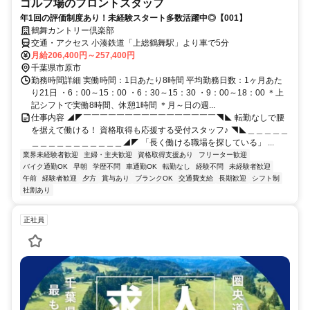
ゴルフ場のフロントスタッフ
年1回の評価制度あり！未経験スタート多数活躍中◎【001】
鶴舞カントリー倶楽部
交通・アクセス 小湊鉄道「上総鶴舞駅」より車で5分
月給206,400円～257,400円
千葉県市原市
勤務時間詳細 実働時間：1日あたり8時間 平均勤務日数：1ヶ月あた
り21日 ・6：00～15：00 ・6：30～15：30 ・9：00～18：00 ＊上
記シフトで実働8時間、休憩1時間 ＊月～日の週...
仕事内容 ◢◤￣￣￣￣￣￣￣￣￣￣￣￣￣￣￣￣◥◣ 転勤なしで腰
を据えて働ける！ 資格取得も応援する受付スタッフ♪ ◥◣＿＿＿＿＿
＿＿＿＿＿＿＿＿＿＿＿◢◤ 「長く働ける職場を探している」 ...
業界未経験者歓迎
主婦・主夫歓迎
資格取得支援あり
フリーター歓迎
バイク通勤OK
早朝
学歴不問
車通勤OK
転勤なし
経験不問
未経験者歓迎
午前
経験者歓迎
夕方
賞与あり
ブランクOK
交通費支給
長期歓迎
シフト制
社割あり
正社員