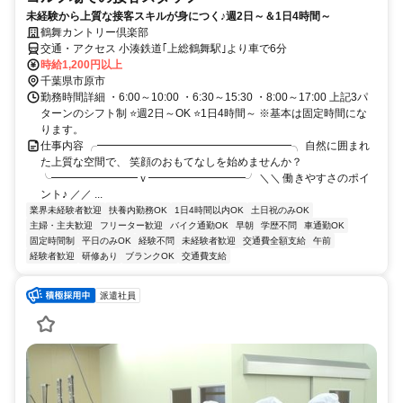
未経験から上質な接客スキルが身につく♪週2日～＆1日4時間～
鶴舞カントリー倶楽部
交通・アクセス 小湊鉄道｢上総鶴舞駅｣より車で6分
時給1,200円以上
千葉県市原市
勤務時間詳細 ・6:00～10:00 ・6:30～15:30 ・8:00～17:00 上記3パ
ターンのシフト制 ⭐週2日～OK ⭐1日4時間～ ※基本は固定時間にな
ります。
仕事内容 ╭━━━━━━━━━━━━━━━━━━╮ 自然に囲まれ
た上質な空間で、 笑顔のおもてなしを始めませんか？
╰━━━━━━━━ｖ━━━━━━━━━╯ ＼＼ 働きやすさのポイ
ント♪ ／／ ...
業界未経験者歓迎
扶養内勤務OK
1日4時間以内OK
土日祝のみOK
主婦・主夫歓迎
フリーター歓迎
バイク通勤OK
早朝
学歴不問
車通勤OK
固定時間制
平日のみOK
経験不問
未経験者歓迎
交通費全額支給
午前
経験者歓迎
研修あり
ブランクOK
交通費支給
派遣社員