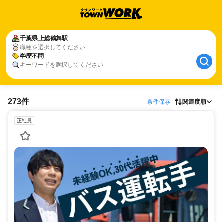
千葉県
上総鶴舞駅
職種を選択してください
学歴不問
キーワードを選択してください
273件
条件保存
関連度順
正社員