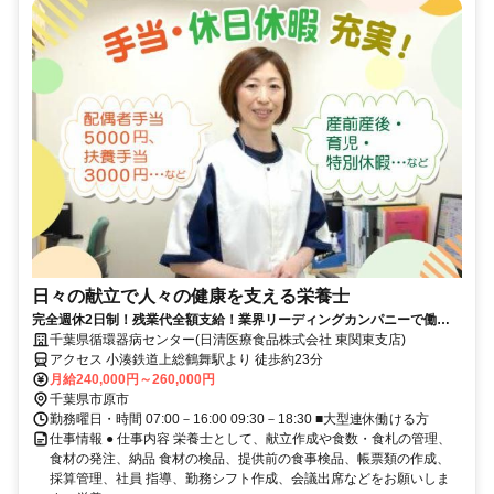
日々の献立で人々の健康を支える栄養士
完全週休2日制！残業代全額支給！業界リーディングカンパニーで働き
ませんか？！
千葉県循環器病センター(日清医療食品株式会社 東関東支店)
アクセス 小湊鉄道上総鶴舞駅より 徒歩約23分
月給240,000円～260,000円
千葉県市原市
勤務曜日・時間 07:00－16:00 09:30－18:30 ■大型連休働ける方
仕事情報 ● 仕事内容 栄養士として、献立作成や食数・食札の管理、
食材の発注、納品 食材の検品、提供前の食事検品、帳票類の作成、
採算管理、社員 指導、勤務シフト作成、会議出席などをお願いしま