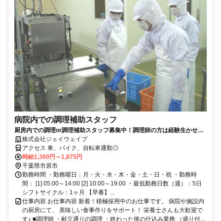
病院内での調理補助スタッフ
厨房内での調理or調理補助スタッフ募集中！調理師の方は経験生かせま
す♪
株式会社ジェイウェイブ
アクセス 車、バイク、自転車通勤◎
時給1,300円～1,875円
千葉県市原市
勤務時間 ・勤務曜日：月・火・水・木・金・土・日・祝 ・勤務時
間： [1] 05:00～14:00 [2] 10:00～19:00 ・最低勤務日数（週）：5日
シフトサイクル：1ヶ月 【早番】...
仕事内容 お仕事内容 新着！積極採用中のお仕事です。 病院や施設内
の厨房にて、 美味しい食事作りをサポート！ 栄養士さんも大歓迎で
す♪ ■調理師 ・献立通りの調理 ・終わった後の仕込み業務 （盛り付...