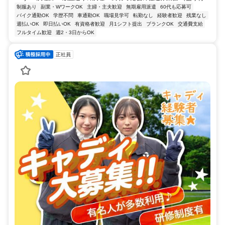
制服あり
副業・WワークOK
主婦・主夫歓迎
無期雇用派遣
60代も応募可
バイク通勤OK
学歴不問
車通勤OK
職場見学可
転勤なし
経験者歓迎
残業なし
週払いOK
即日払いOK
有資格者歓迎
月1シフト提出
ブランクOK
交通費支給
フルタイム歓迎
週2・3日からOK
正社員