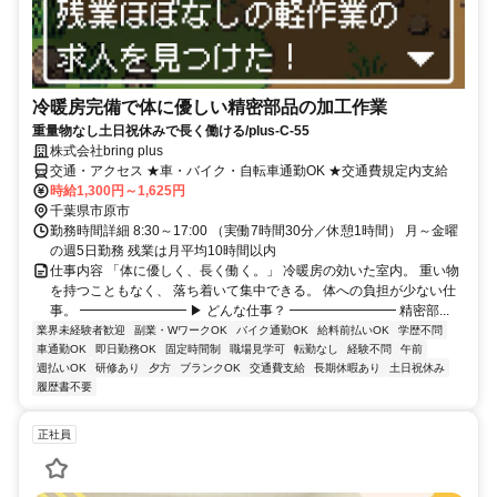
冷暖房完備で体に優しい精密部品の加工作業
重量物なし土日祝休みで長く働ける/plus-C-55
株式会社bring plus
交通・アクセス ★車・バイク・自転車通勤OK ★交通費規定内支給
時給1,300円～1,625円
千葉県市原市
勤務時間詳細 8:30～17:00 （実働7時間30分／休憩1時間） 月～金曜
の週5日勤務 残業は月平均10時間以内
仕事内容 「体に優しく、長く働く。」 冷暖房の効いた室内。 重い物
を持つこともなく、 落ち着いて集中できる。 体への負担が少ない仕
事。 ━━━━━━━━ ▶ どんな仕事？ ━━━━━━━━ 精密部...
業界未経験者歓迎
副業・WワークOK
バイク通勤OK
給料前払いOK
学歴不問
車通勤OK
即日勤務OK
固定時間制
職場見学可
転勤なし
経験不問
午前
週払いOK
研修あり
夕方
ブランクOK
交通費支給
長期休暇あり
土日祝休み
履歴書不要
正社員