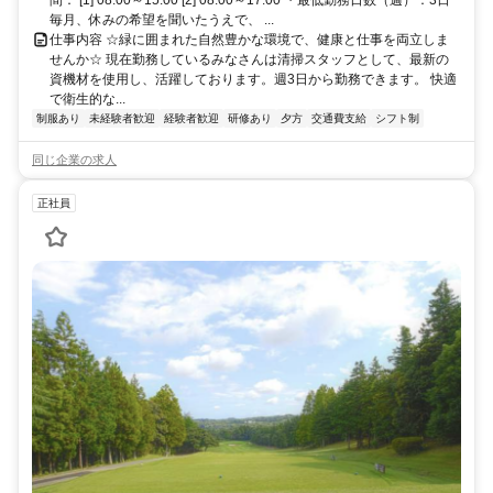
間： [1] 08:00～15:00 [2] 08:00～17:00 ・最低勤務日数（週）：3日
毎月、休みの希望を聞いたうえで、 ...
仕事内容 ☆緑に囲まれた自然豊かな環境で、健康と仕事を両立しま
せんか☆ 現在勤務しているみなさんは清掃スタッフとして、最新の
資機材を使用し、活躍しております。週3日から勤務できます。 快適
で衛生的な...
制服あり
未経験者歓迎
経験者歓迎
研修あり
夕方
交通費支給
シフト制
同じ企業の求人
正社員