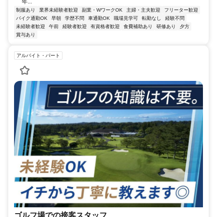
年...
制服あり
業界未経験者歓迎
副業・WワークOK
主婦・主夫歓迎
フリーター歓迎
バイク通勤OK
早朝
学歴不問
車通勤OK
職場見学可
転勤なし
経験不問
未経験者歓迎
午前
経験者歓迎
有資格者歓迎
食費補助あり
研修あり
夕方
賞与あり
アルバイト・パート
ゴルフ場での接客スタッフ