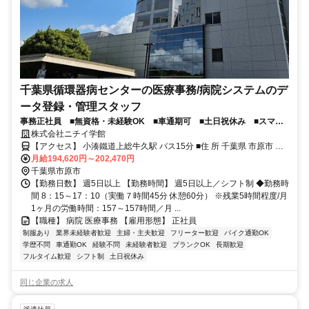
千葉県循環器病センターの医療事務/病院システムのデ
ータ登録・管理スタッフ
事務正社員 ■無資格・未経験OK ■車通期可 ■土日祝休み ■スマー
トフォンでWEB面接できます！
株式会社ニチイ学館
【アクセス】 小湊鐵道上総牛久駅 バス15分 ■住 所 千葉県 市原市 鶴
月給194,620円～202,470円
舞575 ■アクセス 小湊鐵道上総牛久駅 バス15分
千葉県市原市
【勤務日数】 週5日以上 【勤務時間】 週5日以上／シフト制 ◆勤務時
間 8：15～17：10（実働７時間45分 休憩60分） ※残業5時間程度/月
1ヶ月の労働時間：157～157時間／月 ...
【職種】 病院 医療事務 【雇用形態】 正社員
制服あり
業界未経験者歓迎
主婦・主夫歓迎
フリーター歓迎
バイク通勤OK
学歴不問
車通勤OK
経験不問
未経験者歓迎
ブランクOK
長期歓迎
フルタイム歓迎
シフト制
土日祝休み
同じ企業の求人