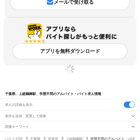
メールで受け取る
アプリを無料ダウンロード
千葉県、上総鶴舞駅、学歴不問のアルバイト・バイト求人情報
求人の詳細を表示
条件を追加・変更して検索
市区町村を追加・変更
関連キーワード
完全在宅ワーク 全国
シール貼り 在宅
現在地周辺
ガチャガチャ
犬カフェ
千葉県
駅を追加・変更
バイトTOP
千葉県
市原市
上総鶴舞駅
学歴不問のアルバイト・バイ
千葉県
すべて