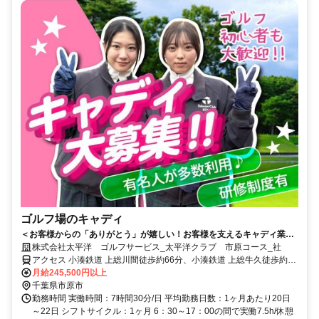
ゴルフ場のキャディ
＜お客様からの「ありがとう」が嬉しい！お客様を支えるキャディ業務
＞未経験者歓迎！接客スキル習得＆体を動かせる屋外ワーク
株式会社太平洋 ゴルフサービス_太平洋クラブ 市原コース_社
アクセス 小湊鉄道 上総川間徒歩約66分、小湊鉄道 上総牛久徒歩約65
分、小湊鉄道 上総鶴舞徒歩約70分 館山道「市原IC」より車で25分
月給245,500円以上
千葉県市原市
勤務時間 実働時間：7時間30分/日 平均勤務日数：1ヶ月あたり20日
～22日 シフトサイクル：1ヶ月 6：30～17：00の間で実働7.5h/休憩