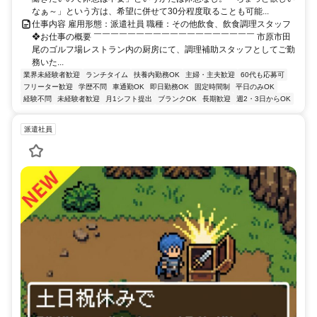
なぁ～」という方は、希望に併せて30分程度取ることも可能...
仕事内容 雇用形態：派遣社員 職種：その他飲食、飲食調理スタッフ
❖お仕事の概要 ￣￣￣￣￣￣￣￣￣￣￣￣￣￣￣￣￣￣￣ 市原市田
尾のゴルフ場レストラン内の厨房にて、調理補助スタッフとしてご勤
務いた...
業界未経験者歓迎
ランチタイム
扶養内勤務OK
主婦・主夫歓迎
60代も応募可
フリーター歓迎
学歴不問
車通勤OK
即日勤務OK
固定時間制
平日のみOK
経験不問
未経験者歓迎
月1シフト提出
ブランクOK
長期歓迎
週2・3日からOK
派遣社員