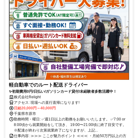
軽自動車でのルート配送ドライバー
✨初期費用0円/日払い/ガソリンカード貸付/未経験者多数活躍中！
株式会社Relight
アクセス: 現場への直行直帰になります!
日給20,000円～40,000円
千葉県市原市
勤務時間・曜日: ✅週1日以上の勤務をお願いいたします。 ✅7:00 or
8:00頃から就業開始をして頂き、 19:00〜21:00頃に終了目安です。
※配達が終わり次第就業終了になりますが、上記...
仕事内容: ≫≫≫ ここが魅力ポイント ≪≪≪ ・月給50万円以上の方