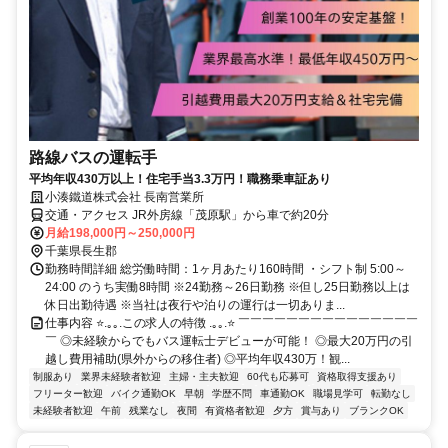
路線バスの運転手
平均年収430万以上！住宅手当3.3万円！職務乗車証あり
小湊鐵道株式会社 長南営業所
交通・アクセス JR外房線「茂原駅」から車で約20分
月給198,000円～250,000円
千葉県長生郡
勤務時間詳細 総労働時間：1ヶ月あたり160時間 ・シフト制 5:00～
24:00 のうち実働8時間 ※24勤務～26日勤務 ※但し25日勤務以上は
休日出勤待遇 ※当社は夜行や泊りの運行は一切ありま...
仕事内容 ⭐.｡｡.この求人の特徴 .｡｡.⭐ ￣￣￣￣￣￣￣￣￣￣￣￣￣￣￣
￣ ◎未経験からでもバス運転士デビューが可能！ ◎最大20万円の引
越し費用補助(県外からの移住者) ◎平均年収430万！観...
制服あり
業界未経験者歓迎
主婦・主夫歓迎
60代も応募可
資格取得支援あり
フリーター歓迎
バイク通勤OK
早朝
学歴不問
車通勤OK
職場見学可
転勤なし
未経験者歓迎
午前
残業なし
夜間
有資格者歓迎
夕方
賞与あり
ブランクOK