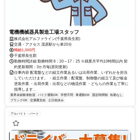
電機機械器具製造工場スタッフ
株式会社アルファライン(千葉県長生郡)
交通・アクセス 茂原駅から車20分
時給1,300円
千葉県長生郡
勤務時間詳細 勤務時間 8：20～17：25 ※残業月平均10時間以内 契
約更新期間：3か月毎(原則更新)
仕事内容 配電盤などの組立作業あるいは出荷作業、いずれかを担当
していただけます。 ・組立作業：配電盤、制御盤の組立て及び板金
塗装作業 ・出荷作業：出荷などの物流作業 ・どちらの作業も丁寧に
指導します...
業界未経験者歓迎
バイク通勤OK
学歴不問
車通勤OK
固定時間制
転勤なし
ブランクOK
交通費支給
土日祝休み
アルバイト・パート