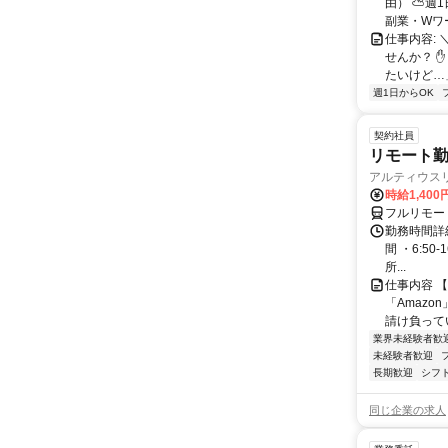
由） ⛅週1
副業・Wワ
仕事内容: 
せんか？ 
たいけど…」
週1日からOK
契約社員
リモート勤
アルティウス
時給1,400
フルリモー
勤務時間詳細
間 ・6:50
所...
仕事内容 
「Amazo
請け負ってい
業界未経験者歓
未経験者歓迎
長期歓迎
シフ
同じ企業の求人