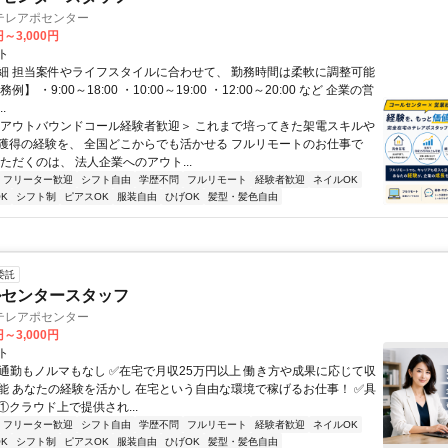
テレアポセンター
円～3,000円
ト
細 担当案件やライフスタイルに合わせて、 勤務時間は柔軟に調整可能
例】 ・9:00～18:00 ・10:00～19:00 ・12:00～20:00 など 企業の営
.
＜アウトバウンドコール経験者歓迎＞ これまで培ってきた架電スキルや
獲得の経験を、 全国どこからでも活かせる フルリモートのお仕事で
ただくのは、 法人企業へのアウト...
フリーター歓迎
シフト自由
学歴不問
フルリモート
経験者歓迎
ネイルOK
K
シフト制
ピアスOK
服装自由
ひげOK
髪型・髪色自由
委託
ルセンタースタッフ
テレアポセンター
円～3,000円
ト
✅通勤もノルマもなし ✅在宅で月収25万円以上 働き方や成果に応じて収
能 あなたの経験を活かし 在宅という自由な環境で稼げるお仕事！ ✅具
. ①クラウド上で提供され...
フリーター歓迎
シフト自由
学歴不問
フルリモート
経験者歓迎
ネイルOK
K
シフト制
ピアスOK
服装自由
ひげOK
髪型・髪色自由