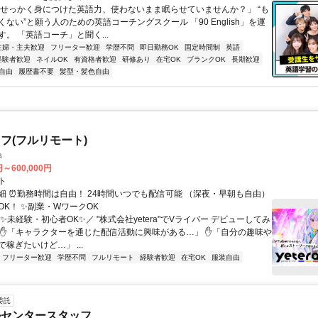
「せっかく身につけた英語力、使わないまま眠らせていませんか？」 “も
ない”と願う人のための英語コーチングスクール 「90 English」を運
。 「英語コーチ」と聞く...
主婦・主夫歓迎
フリーター歓迎
学歴不問
即日勤務OK
固定時間制
英語
経験者歓迎
ネイルOK
有資格者歓迎
研修あり
在宅OK
ブランクOK
長期歓迎
自由
履歴書不要
髪型・髪色自由
フ(フルリモート)
a
円～600,000円
ト
細 ⏰勤務時間は自由！ 24時間いつでも配信可能 （深夜・早朝も自由）
OK！ ✨副業・WワークOK
✨未経験・初心者OK✨／ "株式会社yetera"でVライバー デビューしてみ
 ✋「キャラクターを通じた配信活動に興味がある…」 ✋「自分の趣味や
稼ぎたいけど…」 ...
フリーター歓迎
学歴不問
フルリモート
経験者歓迎
在宅OK
服装自由
委託
ルセンタースタッフ