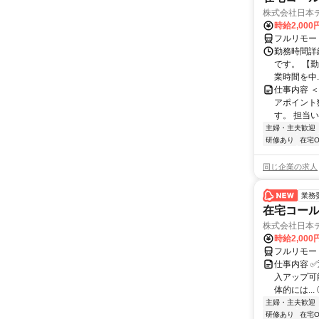
株式会社日本
時給2,000
フルリモー
勤務時間詳
です。 【勤務
業時間を中..
仕事内容 
アポイント
す。 担当い
主婦・主夫歓迎
研修あり
在宅O
同じ企業の求人
業務
在宅コー
株式会社日本
時給2,000
フルリモー
仕事内容 
入アップ可
体的には..
主婦・主夫歓迎
研修あり
在宅O