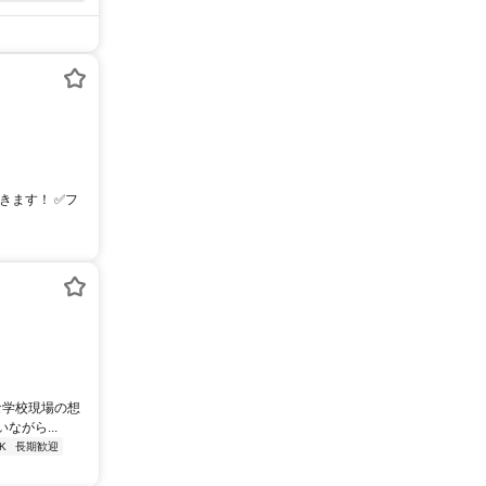
できます！ ✅フ
な学校現場の想
がら...
K
長期歓迎