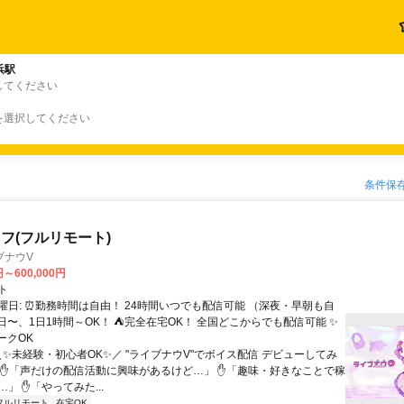
浜駅
してください
を選択してください
条件保
フ(フルリモート)
ブナウV
円～600,000円
ト
曜日: ⏰勤務時間は自由！ 24時間いつでも配信可能 （深夜・早朝も自
日〜、1日1時間～OK！ ⛺完全在宅OK！ 全国どこからでも配信可能 ✨
ークOK
＼✨未経験・初心者OK✨／ "ライブナウV"でボイス配信 デビューしてみ
 ✋「声だけの配信活動に興味があるけど…」 ✋「趣味・好きなことで稼
」 ✋「やってみた...
フルリモート
在宅OK