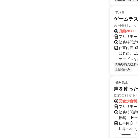
正社員
ゲームテ
合同会社Link
月給267,0
フルリモー
勤務時間詳細
仕事内容 
はじめ、E
サービスを展
資格取得支援あ
土日祝休み
業務委託
声を使っ
株式会社マト
完全歩合制
フルリモー
勤務時間詳細
推奨！ ▶
仕事内容 
世界へ✨ ＼
╰───･･⭐･