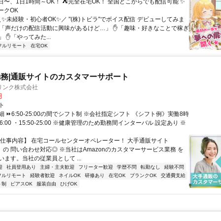
日〜、1日1時間～OK！ ⛺完全在宅OK！ 全国どこからでも配信可能 ✨
ークOK
＼✨未経験・初心者OK✨／ "(株)トビラ"でボイス配信 デビューしてみま
✋「声だけの配信活動に興味があるけど…」 ✋「趣味・好きなことで稼ぎ
 ✋「やってみた...
フルリモート
在宅OK
務|通販サイトのカスタマーサポート
リンク株式会社
円
ト
 ⏩6:50-25:00の間でシフト制 ※会社指定シフト 《シフト例》実働8時
-16:00 ・15:50-25:00 ※健康管理のため勤務間インターバル 設定あり ※
【仕事内容】 在宅コールセンターオペレーター！ 大手通販サイト
n」の 問い合わせ対応◎ ※当社はAmazonのカスタマーサービス業務 を
ます。当社の従業員として ...
迎
社員登用あり
主婦・主夫歓迎
フリーター歓迎
学歴不問
転勤なし
経験不問
フルリモート
経験者歓迎
ネイルOK
研修あり
在宅OK
ブランクOK
交通費支給
ト制
ピアスOK
服装自由
ひげOK