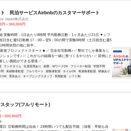
ト 民泊サービスAirbnbのカスタマーサポート
ance Japan株式会社
00円～360,000円
ト
細 実働時間：1日あたり8時間 平均勤務日数：1ヶ月あたり21日 ▼シフ
祝日含む週5日勤務 17：00～翌9：00の間で実働8時間（土日祝含む週5
1時間休憩の他に前半...
★新規プロジェクトスタート★ ✅ 完全在宅勤務♪ ✅ 弊社でしか募集をし
ジションです♪ ✅ これからの組織を一緒に形づくるやりがい ✅ 前例にと
しい挑戦ができる環境 ✅...
迎
ランチタイム
社員登用あり
副業・WワークOK
フリーター歓迎
学歴不問
不問
未経験者歓迎
フルリモート
経験者歓迎
ネイルOK
有資格者歓迎
研修あり
クOK
育休あり
オープニングスタッフ
長期歓迎
シフト制
スタッフ(フルリモート)
ラ
円～600,000円
ト
曜日: ⏰勤務時間は自由！ 24時間いつでも配信可能 （深夜・早朝も自