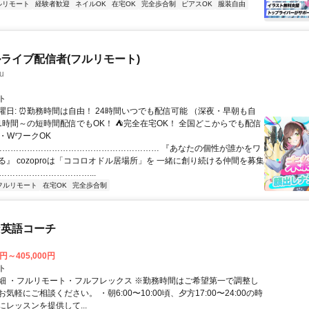
ルリモート
経験者歓迎
ネイルOK
在宅OK
完全歩合制
ピアスOK
服装自由
ライブ配信者(フルリモート)
u
ト
曜日: ⏰勤務時間は自由！ 24時間いつでも配信可能 （深夜・早朝も自
日1時間～の短時間配信でもOK！ ⛺完全在宅OK！ 全国どこからでも配信
業・WワークOK
 …………………………………………………… 『あなたの個性が誰かをワ
る』 cozoproは「ココロオドル居場所」を 一緒に創り続ける仲間を募集
……………………………...
フルリモート
在宅OK
完全歩合制
な英語コーチ
0円～405,000円
ト
細 ・フルリモート・フルフレックス ※勤務時間はご希望第一で調整し
気軽にご相談ください。 ・朝6:00〜10:00頃、夕方17:00〜24:00の時
レッスンを提供して...