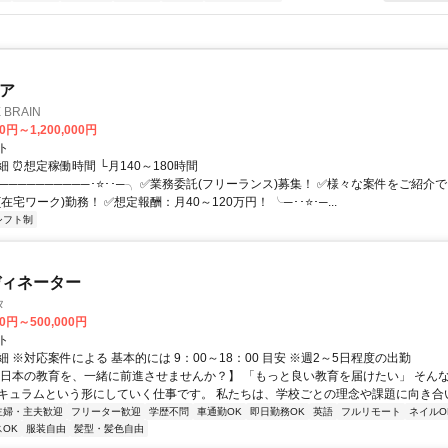
ニア
BRAIN
0円～1,200,000円
ト
 ⏰想定稼働時間 └月140～180時間
──────────･⭐･･─╮ ✅業務委託(フリーランス)募集！ ✅様々な案件をご紹介
在宅ワーク)勤務！ ✅想定報酬：月40～120万円！ ╰─･･⭐･─...
シフト制
ディネーター
タ
00円～500,000円
ト
 ※対応案件による 基本的には 9：00～18：00 目安 ※週2～5日程度の出勤
【日本の教育を、一緒に前進させませんか？】 「もっと良い教育を届けたい」 そん
キュラムという形にしていく仕事です。 私たちは、学校ごとの理念や課題に向き合いな
主婦・主夫歓迎
フリーター歓迎
学歴不問
車通勤OK
即日勤務OK
英語
フルリモート
ネイルO
OK
服装自由
髪型・髪色自由