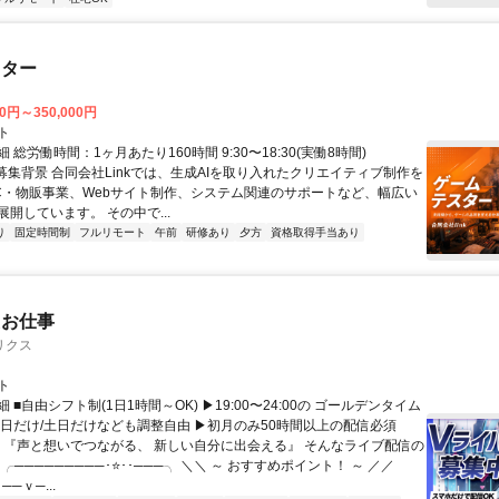
スター
00円～350,000円
ト
 総労働時間：1ヶ月あたり160時間 9:30〜18:30(実働8時間)
●募集背景 合同会社Linkでは、生成AIを取り入れたクリエイティブ制作を
C・物販事業、Webサイト制作、システム関連のサポートなど、幅広い
開しています。 その中で...
り
固定時間制
フルリモート
午前
研修あり
夕方
資格取得手当あり
たお仕事
リクス
ト
 ■自由シフト制(1日1時間～OK) ▶19:00〜24:00の ゴールデンタイム
平日だけ/土日だけなども調整自由 ▶初月のみ50時間以上の配信必須
／ 『声と想いでつながる、 新しい自分に出会える』 そんなライブ配信の
 ╭─────────･⭐･･───╮ ＼＼ ～ おすすめポイント！ ～ ／／
──ｖ─...