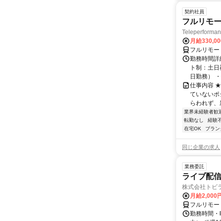
契約社員
フルリモー
Teleperform
月給330,0
フルリモー
勤務時間詳
ト制：土日
日勤務） ・
仕事内容 
ていないポ
らわれず、新
業界未経験者歓
転勤なし
経験
在宅OK
ブラン
同じ企業の求人
業務委託
ライブ配信
株式会社トビ
月給2,000
フルリモー
勤務時間・