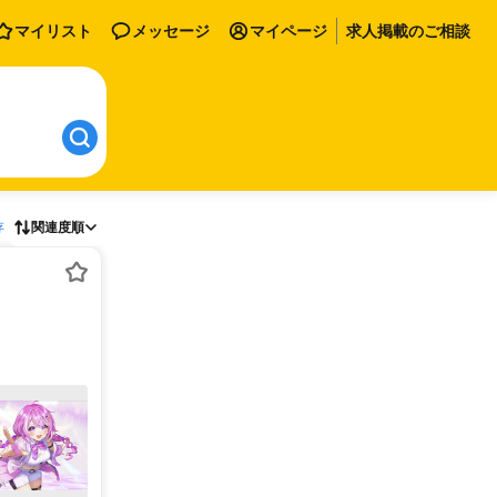
マイリスト
メッセージ
マイページ
求人掲載のご相談
存
関連度順