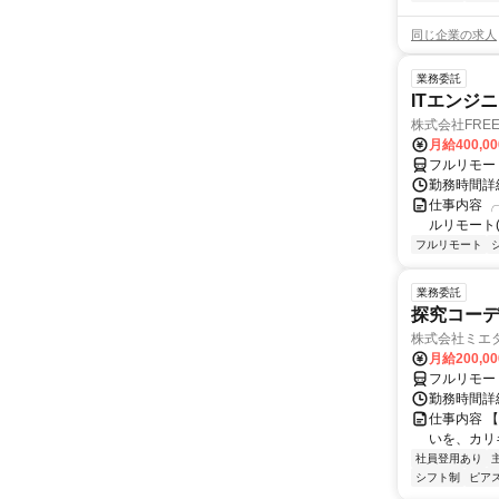
同じ企業の求人
業務委託
ITエンジ
株式会社FREE 
月給400,00
フルリモー
勤務時間詳細
仕事内容 ╭
ルリモート(
フルリモート
業務委託
探究コー
株式会社ミエ
月給200,0
フルリモー
勤務時間詳細
仕事内容 
いを、カリ
社員登用あり
シフト制
ピアス