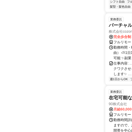
シフト自由
フ
髪型・髪色自由
業務委託
バーチャル
株式会社cozor
完全歩合制
フルリモー
勤務時間・
由） ⛅1
可能 ✨副
仕事内容:
クワクさせ
します✨ …
週1日からOK
業務委託
在宅可能
90株式会社
月給60,00
フルリモー
勤務時間詳
ますので、お
間帯を中心に