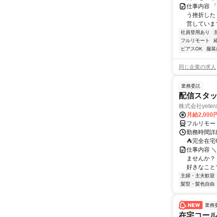
仕事内容 
う挫折したく
営しています
社員登用あり
フルリモート
ピアスOK
服装
同じ企業の求人
業務委託
配信スタッ
株式会社yeter
月給2,000
フルリモー
勤務時間詳
⛺完全在宅
仕事内容 ＼
ませんか？
好きなことで
主婦・主夫歓迎
髪型・髪色自由
業務
在宅コー