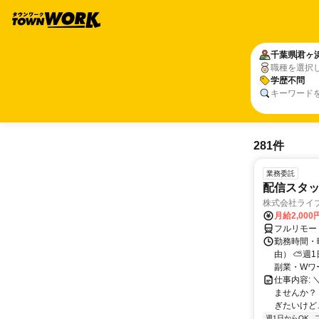
千葉県
君ヶ
職種を選択
学歴不問
キーワード
281件
業務委託
配信スタッ
株式会社ライ
月給2,000
フルリモー
勤務時間・
由） ⛅週1
副業・Wワ
仕事内容: 
ませんか？
ぎたいけど…
週1日からOK