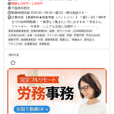
時給1,240円～1,400円
千葉県印西市
勤務時間詳細 ⏰05:30～09:30 ⭐週2日～曜日相談ＯＫ！
仕事内容 【東横INN★朝食準備（パントリー）】 ＊週2～3日！9時半
までの短時間勤務！ ＊無理なく働きたい方におすすめ ＊学生さん、
フリーター、 中高年・シニアも元気に活躍中 ⊹・ ┈┈┈┈┈...
業界未経験者歓迎
扶養内勤務OK
副業・WワークOK
1日4時間以内OK
土日祝のみOK
主婦・主夫歓迎
フリーター歓迎
早朝
学歴不問
平日のみOK
経験不問
未経験者歓迎
午前
経験者歓迎
残業なし
研修あり
賞与あり
ブランクOK
交通費支給
長期歓迎
契約社員