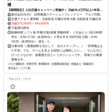
補
【期間限定】入社応援キャンペーン実施中！ 月給39.4万円以上×年収
520万円以上！看護副主任候補を積極採用！＜印西市＞
株式会社ALKU 訪問看護ステーションフレンドリー アルク印西舞
姫
交通アクセス 最寄駅：北総鉄道 印旛日本医大駅 北総鉄道 印旛日本医
大駅より徒歩5分
月給375,000円～394,000円
千葉県印西市
勤務時間 シフト制 早番/日勤/遅番 実働時間： １月あたり 160.0時間
早出：8:00-17:00（休憩60分）※早出手当 500円/回 日勤：9:00-
18:00（休憩60分） 遅出：1...
仕事内容 ＼看護経験を活かして、次のステップへ。／ 「管理職はま
だ不安。でも、チームを支える役割には挑戦したい。」 そんな方に
ぴったりなのが、副看護主任というポジションです。 現場での看護
業務を中...
バイク通勤OK
学歴不問
車通勤OK
交通費全額支給
研修あり
制服貸与
賞与あり
シフト制
アルバイト・パート