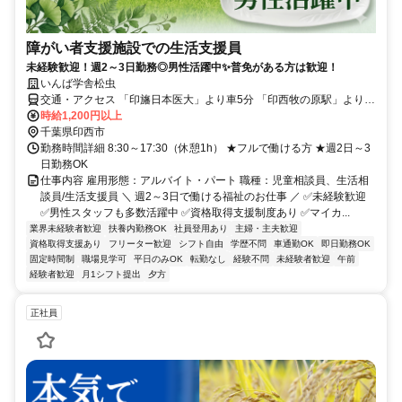
障がい者支援施設での生活支援員
未経験歓迎！週2～3日勤務◎男性活躍中✨普免がある方は歓迎！
いんば学舎松虫
交通・アクセス 「印旛日本医大」より車5分 「印西牧の原駅」より車
12分／マイカー通勤ＯＫ
時給1,200円以上
千葉県印西市
勤務時間詳細 8:30～17:30（休憩1h） ★フルで働ける方 ★週2日～3
日勤務OK
仕事内容 雇用形態：アルバイト・パート 職種：児童相談員、生活相
談員/生活支援員 ＼ 週2～3日で働ける福祉のお仕事 ／ ✅未経験歓迎
✅男性スタッフも多数活躍中 ✅資格取得支援制度あり ✅マイカ...
業界未経験者歓迎
扶養内勤務OK
社員登用あり
主婦・主夫歓迎
資格取得支援あり
フリーター歓迎
シフト自由
学歴不問
車通勤OK
即日勤務OK
固定時間制
職場見学可
平日のみOK
転勤なし
経験不問
未経験者歓迎
午前
経験者歓迎
月1シフト提出
夕方
正社員