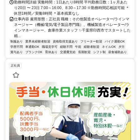
勤務時間詳細 実働時間：1日あたり8時間 平均勤務日数：1ヶ月あた
り20日 〜 23日 7:00～16:00、8:30～17:30 ※勤務時間応相談可能 ＊
休憩1時間／実働8時間 ＊基本残業なし
仕事内容 雇用形態：正社員 職種：その他製造オペレーター/ラインマ
ネージャー（機械/電気/電子製品専門職）、機械製造オペレーター/ラ
インマネージャー、倉庫作業スタッフ ✨千葉県印西市でスタートした
精...
制服あり
業界未経験者歓迎
資格取得支援あり
フリーター歓迎
バイク通勤OK
学歴不問
車通勤OK
職場見学可
経験不問
午前
経験者歓迎
ネイルOK
夕方
賞与あり
ブランクOK
育休あり
交通費支給
長期歓迎
シフト制
昼食補助あり
正社員