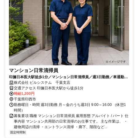
マンション日常清掃員
印旛日本医大駅徒歩1分／マンション日常清掃員／週3日勤務／車通勤可
／未経験歓迎
株式会社 ビルシステム 千葉支店
交通アクセス 印旛日本医大駅から徒歩1分
時給1,200円
千葉県印西市
勤務曜日・時間 週3日勤務 月～金のうち週3日 9:00～16:00 （休憩1
時間）
募集要項 職種 マンション日常清掃員 雇用形態 アルバイト / パート 仕
事内容 マンション共用部の日常清掃のお仕事です。 主な作業は、 ・
建物周辺の清掃 ・エントランス清掃 ・廊下、階段など...
固定時間制