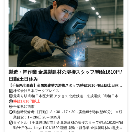
製造・軽作業 金属製建材の溶接スタッフ/時給1610円/
日勤/土日休み
【千葉県印西市】金属製建材の溶接スタッフ/時給1610円/日勤/土日休み
_keiyo1101/1520
株式会社日本ワークプレイス
最寄り駅 印旛日本医大駅 アクセス 北総鉄道・京成電鉄「印旛日本医
大駅」より徒歩25分 ※無料送迎バスあり
時給1,610円以上
千葉県印西市
勤務時間備考 【日勤】 8：30～17：30（実働8時間/休憩60分） ※残
業目安：1～2h/日 20～30h/月
タイトル 【千葉県印西市】金属製建材の溶接スタッフ/時給1610円/日
勤/土日休み_keiyo1101/1520 職種 製造・軽作業 金属製建材の溶接ス