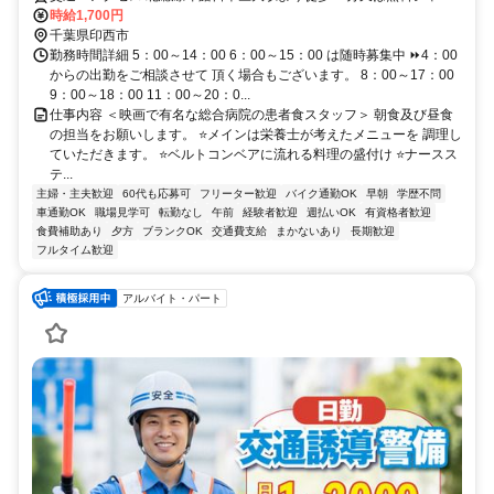
ルバスあり
時給1,700円
千葉県印西市
勤務時間詳細 5：00～14：00 6：00～15：00 は随時募集中 ⏩4：00
からの出勤をご相談させて 頂く場合もございます。 8：00～17：00
9：00～18：00 11：00～20：0...
仕事内容 ＜映画で有名な総合病院の患者食スタッフ＞ 朝食及び昼食
の担当をお願いします。 ⭐メインは栄養士が考えたメニューを 調理し
ていただきます。 ⭐ベルトコンベアに流れる料理の盛付け ⭐ナースス
テ...
主婦・主夫歓迎
60代も応募可
フリーター歓迎
バイク通勤OK
早朝
学歴不問
車通勤OK
職場見学可
転勤なし
午前
経験者歓迎
週払いOK
有資格者歓迎
食費補助あり
夕方
ブランクOK
交通費支給
まかないあり
長期歓迎
フルタイム歓迎
アルバイト・パート