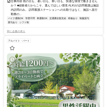
仕事内容 雨の日も、暑い日も、寒い日も、快適な環境で働きません
か？ ■経験者だからこそ、選んでほしい環境 ALKUの訪問看護は施設
内訪問のみ。 訪問看護ステーションへの出勤ではなく、施設へ直行
勤務の...
バイク通勤OK
学歴不問
車通勤OK
交通費全額支給
研修あり
制服貸与
賞与あり
シフト制
同じ企業の求人
アルバイト・パート