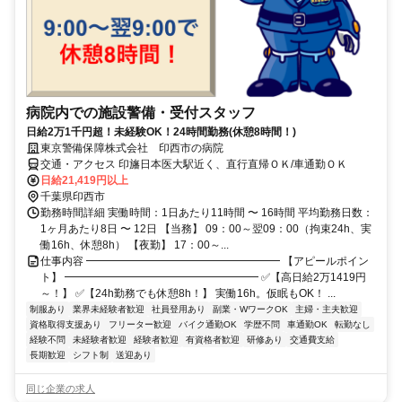
病院内での施設警備・受付スタッフ
日給2万1千円超！未経験OK！24時間勤務(休憩8時間！)
東京警備保障株式会社 印西市の病院
交通・アクセス 印旛日本医大駅近く、直行直帰ＯＫ/車通勤ＯＫ
日給21,419円以上
千葉県印西市
勤務時間詳細 実働時間：1日あたり11時間 〜 16時間 平均勤務日数：
1ヶ月あたり8日 〜 12日 【当務】 09：00～翌09：00（拘束24h、実
働16h、休憩8h） 【夜勤】 17：00～...
仕事内容 ━━━━━━━━━━━━━━━━━━ 【アピールポイン
ト】 ━━━━━━━━━━━━━━━━━━ ✅【高日給2万1419円
～！】 ✅【24h勤務でも休憩8h！】 実働16h。仮眠もOK！ ...
制服あり
業界未経験者歓迎
社員登用あり
副業・WワークOK
主婦・主夫歓迎
資格取得支援あり
フリーター歓迎
バイク通勤OK
学歴不問
車通勤OK
転勤なし
経験不問
未経験者歓迎
経験者歓迎
有資格者歓迎
研修あり
交通費支給
長期歓迎
シフト制
送迎あり
同じ企業の求人