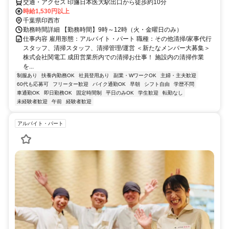
交通・アクセス 印旛日本医大駅出口から徒歩約10分
時給1,530円以上
千葉県印西市
勤務時間詳細 【勤務時間】9時～12時（火・金曜日のみ）
仕事内容 雇用形態：アルバイト・パート 職種：その他清掃/家事代行
スタッフ、清掃スタッフ、清掃管理/運営 ＜新たなメンバー大募集＞
株式会社関電工 成田営業所内での清掃お仕事！ 施設内の清掃作業
を...
制服あり
扶養内勤務OK
社員登用あり
副業・WワークOK
主婦・主夫歓迎
60代も応募可
フリーター歓迎
バイク通勤OK
早朝
シフト自由
学歴不問
車通勤OK
即日勤務OK
固定時間制
平日のみOK
学生歓迎
転勤なし
未経験者歓迎
午前
経験者歓迎
アルバイト・パート