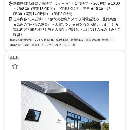
勤務時間詳細 総労働時間：1ヶ月あたり173時間 〜 203時間 ★16:30
～翌08:30（実働13.0時間）（仮眠3.0時間）平日 ★15:30～翌
08:30（実働14.0時間）（仮眠3.0時間...
仕事内容 ＼未経験OK！病院の救急外来で夜間電話対応、受付業務／
★急患の方や救急隊員からの電話対と受付対応をお願いします！ ★
電話内容を聞き取りし当直の先生や看護師さんに受け入れの可否をご
確認！...
業界未経験者歓迎
バイク通勤OK
学歴不問
車通勤OK
職場見学可
転勤なし
経験不問
夜間
賞与あり
ブランクOK
シフト制
正社員