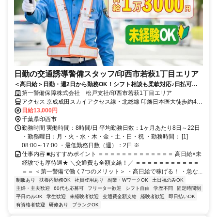
日勤の交通誘導警備スタッフ/印西市若萩1丁目エリア
＜高日給＞日勤・週2日から勤務OK！シフト相談も柔軟対応♪日払可◎
未経験歓迎★
第一警備保障株式会社 松戸支社/印西市若萩1丁目エリア
アクセス 京成成田スカイアクセス線・北総線 印旛日本医大徒歩約4
分、京成成田スカイアクセス線・北総線 印西牧の原南口徒歩約53
日給13,000円
分、ＪＲ成田線 小林（千葉県）南口徒歩約71分 直行直帰OK＊交通費
千葉県印西市
全額支給＊
勤務時間 実働時間：8時間/日 平均勤務日数：1ヶ月あたり8日～22日
・勤務曜日：月・火・水・木・金・土・日・祝 ・勤務時間： [1]
08:00～17:00 ・最低勤務日数（週）：2日 ※...
仕事内容 ■おすすめポイント ＝＝＝＝＝＝＝＝＝＝＝＝＝ 高日給×未
経験でも厚待遇★ ＼交通費も全額支給！／ ＝＝＝＝＝＝＝＝＝＝＝
＝＝ ＜第一警備で働く7つのメリット＞ ・高日給で稼げる！ ・急な...
制服あり
扶養内勤務OK
社員登用あり
副業・WワークOK
土日祝のみOK
主婦・主夫歓迎
60代も応募可
フリーター歓迎
シフト自由
学歴不問
固定時間制
平日のみOK
学生歓迎
未経験者歓迎
交通費全額支給
経験者歓迎
即日払いOK
有資格者歓迎
研修あり
ブランクOK