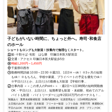
子どもがいない時間に、ちょっと外へ。寿司･和食店
のホール
ショートもロングも大歓迎！扶養内で無理なくスタート。
鮨･十割そば･旬彩 はな膳 印旛日本医大駅前店
交通・アクセス 印旛日本医大駅徒歩5分
時給1,200円～1,450円
千葉県印西市
勤務時間詳細 10:00～22:00 ※週2日、1日3Ｈ～ok！ ※3ヶ月の短期
もok！ ※もちろん、学校や家庭、プライベートの予定を優先でok！
※平日だけとか、土日だけの勤務も大歓迎 【学校行事...
仕事内容 ＜＜この求人のPoint＞＞ ・週2日〜1日3時間の短時間勤務
OK ・平日だけ、土日だけ、短期希望も歓迎 ・未経験、初めてのアル
バイトも歓迎 ・バイトリーダーには年2回10万円のボーナスも！...
制服あり
業界未経験者歓迎
扶養内勤務OK
社員登用あり
1日4時間以内OK
土日祝のみOK
主婦・主夫歓迎
フリーター歓迎
シフト自由
学歴不問
車通勤OK
平日のみOK
学生歓迎
経験不問
未経験者歓迎
経験者歓迎
夕方
ブランクOK