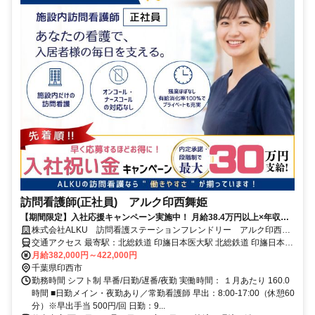
訪問看護師(正社員) アルク印西舞姫
【期間限定】入社応援キャンペーン実施中！ 月給38.4万円以上×年収
510万円以上！オンコールなしで、この待遇！＜印西市＞
株式会社ALKU 訪問看護ステーションフレンドリー アルク印西舞
姫
交通アクセス 最寄駅：北総鉄道 印旛日本医大駅 北総鉄道 印旛日本医
大駅より徒歩5分
月給382,000円～422,000円
千葉県印西市
勤務時間 シフト制 早番/日勤/遅番/夜勤 実働時間： １月あたり 160.0
時間 ■日勤メイン・夜勤あり／常勤看護師 早出：8:00-17:00（休憩60
分）※早出手当 500円/回 日勤：9...