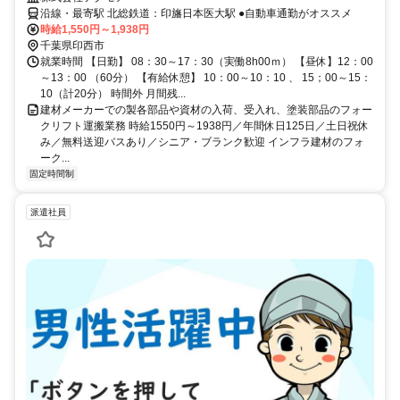
沿線・最寄駅 北総鉄道：印旛日本医大駅 ●自動車通勤がオススメ
時給1,550円～1,938円
千葉県印西市
就業時間 【日勤】 08：30～17：30（実働8h00ｍ） 【昼休】12：00
～13：00 （60分） 【有給休憩】 10：00～10：10 、 15；00～15：
10（計20分） 時間外 月間残...
建材メーカーでの製各部品や資材の入荷、受入れ、塗装部品のフォー
クリフト運搬業務 時給1550円～1938円／年間休日125日／土日祝休
み／無料送迎バスあり／シニア・ブランク歓迎 インフラ建材のフォ
ーク...
固定時間制
派遣社員