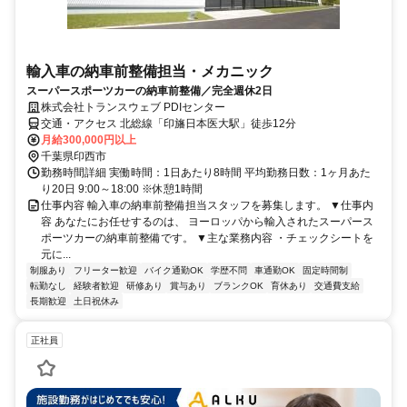
輸入車の納車前整備担当・メカニック
スーパースポーツカーの納車前整備／完全週休2日
株式会社トランスウェブ PDIセンター
交通・アクセス 北総線「印旛日本医大駅」徒歩12分
月給300,000円以上
千葉県印西市
勤務時間詳細 実働時間：1日あたり8時間 平均勤務日数：1ヶ月あた
り20日 9:00～18:00 ※休憩1時間
仕事内容 輸入車の納車前整備担当スタッフを募集します。 ▼仕事内
容 あなたにお任せするのは、 ヨーロッパから輸入されたスーパース
ポーツカーの納車前整備です。 ▼主な業務内容 ・チェックシートを
元に...
制服あり
フリーター歓迎
バイク通勤OK
学歴不問
車通勤OK
固定時間制
転勤なし
経験者歓迎
研修あり
賞与あり
ブランクOK
育休あり
交通費支給
長期歓迎
土日祝休み
正社員