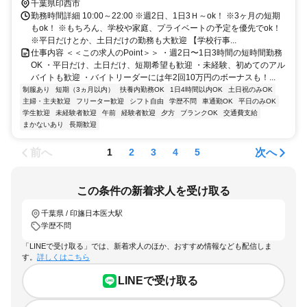
千葉県印西市
勤務時間詳細 10:00～22:00 ※週2日、1日3Ｈ～ok！ ※3ヶ月の短期
もok！ ※もちろん、学校や家庭、プライベートの予定を優先でok！
※平日だけとか、土日だけの勤務も大歓迎 【学校行事...
仕事内容 ＜＜この求人のPoint＞＞ ・週2日〜1日3時間の短時間勤務
OK ・平日だけ、土日だけ、短期希望も歓迎 ・未経験、初めてのアル
バイトも歓迎 ・バイトリーダーには年2回10万円のボーナスも！...
制服あり
短期（3ヵ月以内）
扶養内勤務OK
1日4時間以内OK
土日祝のみOK
主婦・主夫歓迎
フリーター歓迎
シフト自由
学歴不問
車通勤OK
平日のみOK
学生歓迎
未経験者歓迎
午前
経験者歓迎
夕方
ブランクOK
交通費支給
まかないあり
長期歓迎
前へ
次へ
1
2
3
4
5
この条件の新着求人を受け取る
千葉県 / 印旛日本医大駅
学歴不問
「LINEで受け取る」では、新着求人のほか、おすすめ情報なども配信しま
す。
詳しくはこちら
LINEで受け取る