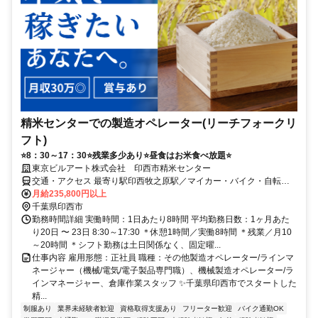
精米センターでの製造オペレーター(リーチフォークリ
フト)
⭐8：30～17：30⭐残業多少あり⭐昼食はお米食べ放題⭐
東京ビルアート株式会社 印西市精米センター
交通・アクセス 最寄り駅印西牧之原駅／マイカー・バイク・自転車
通勤OK
月給235,800円以上
千葉県印西市
勤務時間詳細 実働時間：1日あたり8時間 平均勤務日数：1ヶ月あた
り20日 〜 23日 8:30～17:30 ＊休憩1時間／実働8時間 ＊残業／月10
～20時間 ＊シフト勤務は土日関係なく、固定曜...
仕事内容 雇用形態：正社員 職種：その他製造オペレーター/ラインマ
ネージャー（機械/電気/電子製品専門職）、機械製造オペレーター/ラ
インマネージャー、倉庫作業スタッフ ✨千葉県印西市でスタートした
精...
制服あり
業界未経験者歓迎
資格取得支援あり
フリーター歓迎
バイク通勤OK