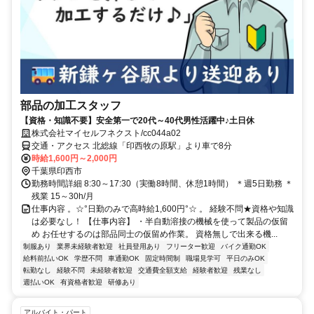
部品の加工スタッフ
【資格・知識不要】安全第一で20代～40代男性活躍中♪土日休
株式会社マイセルフネクスト/cc044a02
交通・アクセス 北総線「印西牧の原駅」より車で8分
時給1,600円～2,000円
千葉県印西市
勤務時間詳細 8:30～17:30（実働8時間、休憩1時間） ＊週5日勤務 ＊
残業 15～30h/月
仕事内容 。☆°日勤のみで高時給1,600円°☆ 。 経験不問★資格や知識
は必要なし！ 【仕事内容】 ・半自動溶接の機械を使って製品の仮留
め お任せするのは部品同士の仮留め作業。 資格無しで出来る機...
制服あり
業界未経験者歓迎
社員登用あり
フリーター歓迎
バイク通勤OK
給料前払いOK
学歴不問
車通勤OK
固定時間制
職場見学可
平日のみOK
転勤なし
経験不問
未経験者歓迎
交通費全額支給
経験者歓迎
残業なし
週払いOK
有資格者歓迎
研修あり
アルバイト・パート