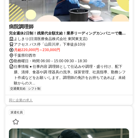
病院調理師
完全週休2日制！残業代全額支給！業界リーディングカンパニーで働き
ませんか？！
よしきり(日清医療食品株式会社 東関東支店)
アクセス バス停「山田川岸」下車徒歩10分
月給220,000円～230,000円
千葉県印西市
勤務曜日・時間 06:00－15:00 09:30－18:30
仕事情報 ● 仕事内容 調理師として仕込みや調理・盛り付け、配下
膳、清掃、食器や調 理器具の洗浄、採算管理、社員指導、勤務シフ
ト作成などをお願 いします。調理師の免許をお持ちであれば、未経
験からのス...
交通費支給
シフト制
同じ企業の求人
派遣社員