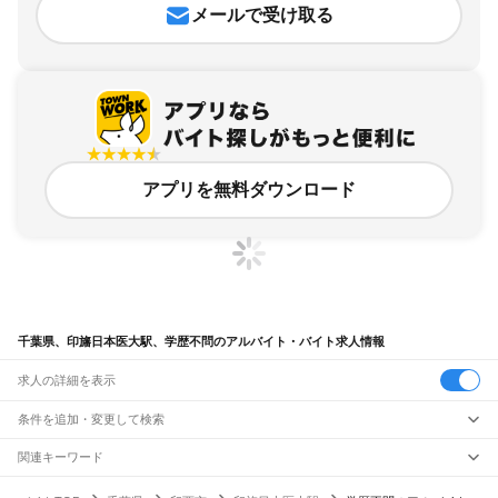
メールで受け取る
アプリを無料ダウンロード
千葉県、印旛日本医大駅、学歴不問のアルバイト・バイト求人情報
求人の詳細を表示
条件を追加・変更して検索
市区町村を追加・変更
関連キーワード
完全在宅ワーク 全国
シール貼り 在宅
現在地周辺
ガチャガチャ
犬カフェ
千葉県
駅を追加・変更