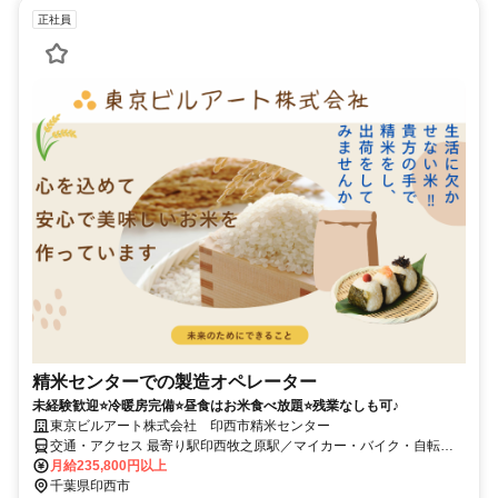
正社員
精米センターでの製造オペレーター
未経験歓迎⭐冷暖房完備⭐昼食はお米食べ放題⭐残業なしも可♪
東京ビルアート株式会社 印西市精米センター
交通・アクセス 最寄り駅印西牧之原駅／マイカー・バイク・自転車
通勤OK
月給235,800円以上
千葉県印西市