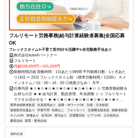
フルリモート労務事務|給与計算経験者募集|全国応募
OK
フレックスタイム✨子育て世代60％活躍中✨在宅勤務手当あり
株式会社kubellパートナー
フルリモート
月給208,000円～431,200円
勤務時間詳細 実働時間：1日あたり8時間 平均勤務日数：1ヶ月あた
り18日 〜 20日 フレックスタイム制 （標準労働時間／1日8h） ※メ
インタイム／10：00～16：00 ◎残業少なめ！ 月平...
仕事内容 ★☆★☆★☆★☆★☆★☆★☆★☆★☆ ☆ 労務実務経験を
お持ちの方 ★ ★ 給与計算、勤怠管理、年末調整 ☆ ☆ フルリモート
でスキル活かせる！ ★ ★☆★☆★☆★☆★☆★☆★☆★☆★☆ ...
業界未経験者歓迎
社員登用あり
副業・WワークOK
主婦・主夫歓迎
資格取得支援あり
学歴不問
転勤なし
フルリモート
交通費全額支給
経験者歓迎
ネイルOK
研修あり
在宅OK
賞与あり
交通費支給
ピアスOK
土日祝休み
服装自由
髪型・髪色自由
契約社員