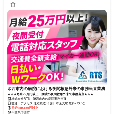
印西市内の病院における夜間救急外来の事務当直業務
★☆★月給25万円以上！病院の夜間救急外来で事務当直★☆★
株式会社RTS 印西市内の病院事務当直
交通・アクセス 北総鉄道 印旛日本医大駅 無料バス5分
月給250,150円以上
千葉県印西市