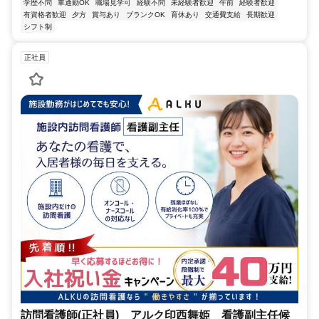
学歴不問
車通勤OK
職場見学可
経験不問
未経験者歓迎
午前
経験者歓迎
有資格者歓迎
夕方
賞与あり
ブランクOK
育休あり
交通費支給
長期歓迎
シフト制
正社員
訪問看護師(正社員) アルク印西舞姫 看護副主任候