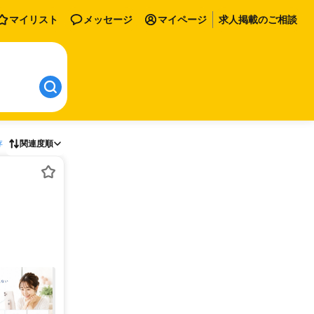
マイリスト
メッセージ
マイページ
求人掲載のご相談
存
関連度順