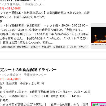
ティクス株式会社 千葉物流センター
23円～328,000円
【マイカー通勤OK・無料駐車場あり】東葉勝田台駅より車で23分、北習
車で23分、新鎌ヶ谷駅から車で22分
市
フト制（実働8時間／休憩1時間） ＜シフト例＞ 20:00～5:00 22:00～
:00～9:00 18:00～3:00 ※上記以外の時間帯も相談OK 「夜勤で深夜...
夜勤専属：食品を届けるルート配送のお仕事 荷物の積み下ろしは台車が
仕事も有りません。 【夜間の配送メインのため、ノンストレスで走行
】 夜間は渋滞も喧噪もないため、時間に...
未経験者歓迎
経験者歓迎
研修あり
制服貸与
交通費支給
シフト制
社割あり
定ルートの6t食品配送ドライバー
ティクス株式会社 千葉物流センター
45円～334,000円
セス 北総鉄道「小室駅」より車5分
市
 実働時間：1日あたり8時間 平均勤務日数：1ヶ月あたり20日 〜 21日
／】 ＜勤務時間例＞ ・05:00～14:00（休憩1時間） ・14:00～
1時間...
【＼夕方帰宅で“普通の生活”を実現／】 「仕事中心の毎日」から 「生活