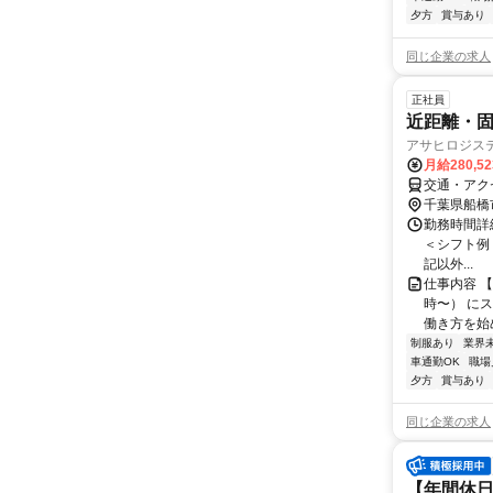
夕方
賞与あり
同じ企業の求人
正社員
近距離・固
アサヒロジス
月給280,5
交通・アク
千葉県船橋
勤務時間詳細
＜シフト例＞ 
記以外...
仕事内容 
時〜） に
働き方を始
制服あり
業界
車通勤OK
職場
夕方
賞与あり
同じ企業の求人
【年間休日