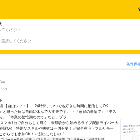
駅
してください
を選択してください
条件保
バー
tion
ト
細 【自由シフト】 ・24時間、いつでも好きな時間に配信してOK！ ・
」と思った日は自由に休んで大丈夫です。 ・「家庭の事情で」「テス
ら」「本業の繁忙期なので」など、プラ...
＼スマホ1台で自分らしく輝く！未経験から始めるライブ配信ライバー大
未経験OK！特別なスキルや機材は一切不要！ ✅完全在宅・フルリモー
からでも参加OK！ ✅顔出しなしの「...
フリーター歓迎
短期
シフト自由
学歴不問
フルリモート
経験者歓迎