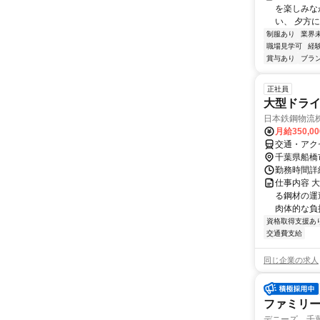
を楽しみな
い、 夕方に
制服あり
業界
職場見学可
経
賞与あり
ブラ
正社員
大型ドラ
日本鉄鋼物流
月給350,0
交通・アク
千葉県船橋
勤務時間詳細
仕事内容 
る鋼材の運
肉体的な負
資格取得支援あ
交通費支給
同じ企業の求人
ファミリ
デニーズ 千