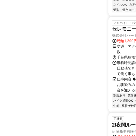
ネイルOK
在宅
髪型・髪色自由
アルバイト・パ
セレモニー
株式会社ハー
時給1,20
交通・アク
数
千葉県船橋
勤務時間詳細 
日勤務でき
て働く事もＯ
仕事内容 
お馴染みの
会を迎える日
制服あり
業界
バイク通勤OK
午前
経験者歓
正社員
2t夜間ル
伊藤商事有限会