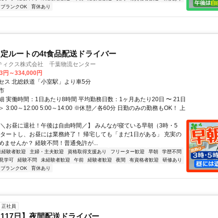
ブランクOK
育休あり
定ルートの4t食品配送ドライバー
ティクス株式会社 千葉物流センター
23円～334,000円
セス 北総鉄道「小室駅」より車5分
市
 実働時間：1日あたり8時間 平均勤務日数：1ヶ月あたり20日 〜 21日
3:00～12:00 5:00～14:00 ※休憩／各60分 日勤のみの勤務もOK！ 上
【＼お昼に退社！午後は自由時間／】 みんなが寝ている早朝（3時・5
スタートし、お昼には業務終了！ 帰宅しても「まだ1日がある」 充実の
めませんか？ 経験不問！普通免許が...
未経験者歓迎
主婦・主夫歓迎
資格取得支援あり
フリーター歓迎
早朝
学歴不問
見学可
経験不問
未経験者歓迎
午前
経験者歓迎
夜間
有資格者歓迎
研修あり
ブランクOK
育休あり
正社員
117日】夜間配送ドライバー