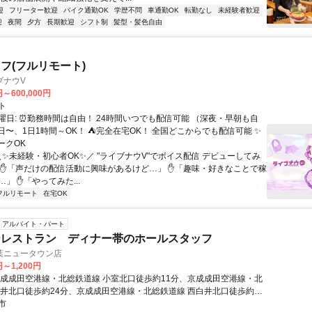
迎
フリーター歓迎
バイク通勤OK
学歴不問
車通勤OK
転勤なし
未経験者歓迎
迎
夜間
夕方
長期歓迎
シフト制
髪型・髪色自由
フ(フルリモート)
ブナウV
円～600,000円
ト
曜日: ⏰勤務時間は自由！ 24時間いつでも配信可能 （深夜・早朝も自
日〜、1日1時間～OK！ ⛺完全在宅OK！ 全国どこからでも配信可能 ✨
ークOK
＼✨未経験・初心者OK✨／ "ライブナウV"でボイス配信 デビューしてみ
 ✋「声だけの配信活動に興味があるけど…」 ✋「趣味・好きなことで稼
」 ✋「やってみた...
フルリモート
在宅OK
アルバイト・パート
ーレストラン ディナー帯のホールスタッフ
葉ニュータウン店
円～1,200円
京成成田空港線・北総鉄道線 小室北口徒歩約11分、京成成田空港線・北
白井北口徒歩約24分、京成成田空港線・北総鉄道線 西白井北口徒歩約49
り徒歩10分
市