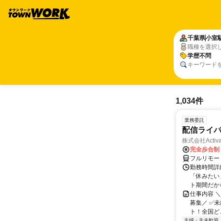
千葉県
小室
職種を選択
学歴不問
キーワード
1,034件
業務委託
配信ライ
株式会社Activa
完全歩合制
フルリモー
勤務時間詳
「休みたい
ト期間だか
仕事内容 
募集／ ✅
ト！全国どこ
主婦・主夫歓迎