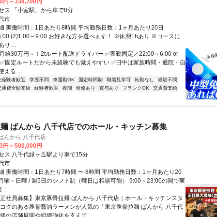
00円～338,700円
セス 「小室駅」から車で8分
代市
細 実働時間：1日あたり8時間 平均勤務日数：1ヶ月あたり20日
0～6:00 (2)1:00～9:00 お好きな方を選べます！ ※休憩1hあり ※コースに
 ...
月給30万円～！2tルート配送ドライバー ✅夜勤固定／22:00～6:00 or
:00 ✅固定ルートだから未経験でも覚えやすい ✅日中は家族時間・通院・自
る ...
未経験者歓迎
学歴不問
車通勤OK
固定時間制
職場見学可
転勤なし
経験不問
交通費全額支給
経験者歓迎
夜間
研修あり
賞与あり
ブランクOK
交通費支給
麺 ばんから 八千代店でのホール・キッチン募集
ばんから 八千代店
33円～500,000円
セス 八千代緑ヶ丘駅より車で15分
代市
 実働時間：1日あたり7時間 〜 8時間 平均勤務日数：1ヶ月あたり20
日 月曜～日曜 / 週5日のシフト制（曜日は相談可能） 9:00～23:00の間で実
...
【正社員募集】東京豚骨拉麺 ばんから 八千代店｜ホール・キッチンスタ
でコクのある豚骨醤油ラーメンが人気の「東京豚骨拉麺 ばんから 八千代
後の店舗展開や組織強化を支えて...