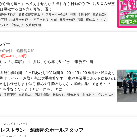
がら働く毎日」 へ変えませんか？ 当社なら日勤のみで生活リズムが整
は帰宅する働き方も可能。 遅く...
未経験者歓迎
資格取得支援あり
フリーター歓迎
早朝
学歴不問
車通勤OK
験不問
未経験者歓迎
住宅手当あり
午前
経験者歓迎
夜間
研修あり
夕方
ンクOK
育休あり
交通費支給
イバー
株式会社 船橋営業所
00円～450,000円
セス 「小室駅」「白井駅」から車で8～9分 ※事務所住所
市
 総労働時間：1ヶ月あたり165時間 6：00～15：00 ※早出･残業あり
大型ドライバー お取引先は大手商社です！ 車や産業用ロボットに使われ
送をお任せします◎ 手積みや手降ろしもなく運転に集中できるので、
担も少なくなった！という声も。 とに...
り
学歴不問
車通勤OK
固定時間制
転勤なし
研修あり
賞与あり
ブランクOK
アルバイト・パート
ーレストラン 深夜帯のホールスタッフ
葉ニュータウン店