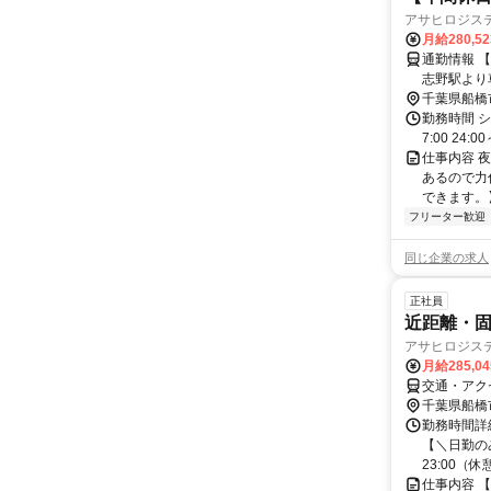
アサヒロジス
月給280,5
通勤情報 
志野駅より
千葉県船橋
勤務時間 シ
7:00 24
仕事内容 
あるので力
できます。
フリーター歓迎
同じ企業の求人
正社員
近距離・固
アサヒロジス
月給285,0
交通・アク
千葉県船橋
勤務時間詳細
【＼日勤のみ
23:00（休憩
仕事内容 