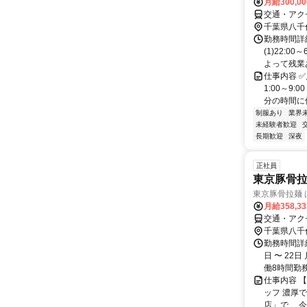
月給300,0
交通・アク
千葉県八千
勤務時間詳
(1)22:0
よって残業あり
仕事内容 ✅
1:00～9
分の時間に使え
制服あり
業界
未経験者歓迎
長期歓迎
深夜
正社員
東京豚骨拉
東京豚骨拉麺 
月給358,3
交通・アク
千葉県八千
勤務時間詳細
日 〜 22
働8時間勤務 
仕事内容 
ッフ 濃厚
店」で、 今