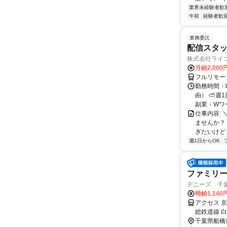
業界未経験者歓
午前
経験者歓
業務委託
配信スタッ
株式会社ライ
月給2,000
フルリモー
勤務時間・
由） ⛅週1
副業・Wワ
仕事内容: 
ませんか？
ぎたいけど…
週1日からOK
ファミリ
デニーズ 千
時給1,140
アクセス 
総鉄道線 
分 小室駅よ
千葉県船橋