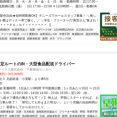
勤務曜日：月・火・水・木・金・土・日・祝 ・勤務時間： [1] 17:00～
・最低勤務日数（週）：2日 17:00～22:00 ※1日3時間～、週2日～勤務OK
【髪色自由★短時間勤務OK】デニーズでホールスタッフ募集！ ＼推し
ト費はディナー帯で稼ぐ。／ ＼学生・フリーターの“夜型さん”集まれ！
＊＊＊ＰＯＩＮＴ＊＊＊＊＊＊＊ 【...
内勤務OK
社員登用あり
副業・WワークOK
1日4時間以内OK
土日祝のみOK
フリーター歓迎
バイク通勤OK
給料前払いOK
学歴不問
車通勤OK
固定時間制
生歓迎
未経験者歓迎
経験者歓迎
夜間
夕方
ブランクOK
定ルートの8t・大型食品配送ドライバー
ティクス株式会社 千葉物流センター
18円～357,000円
セス 北総鉄道「小室駅」より車5分
市
 実働時間：1日あたり8時間 平均勤務日数：1ヶ月あたり20日 〜 21日
:00～12:00 5:00～14:00 14:00～23:00 16:00～翌1:00 （休...
【＼超オフ優先の働き方も可！／】 例えば、早朝にスタートすれば、 お
仕事が終了！ 「帰宅しても外ｇまだ明るい」 という究極の自由時間が
！ 昼寝をしてから出かけたり、...
未経験者歓迎
主婦・主夫歓迎
資格取得支援あり
フリーター歓迎
早朝
学歴不問
見学可
経験不問
未経験者歓迎
午前
経験者歓迎
夜間
有資格者歓迎
研修あり