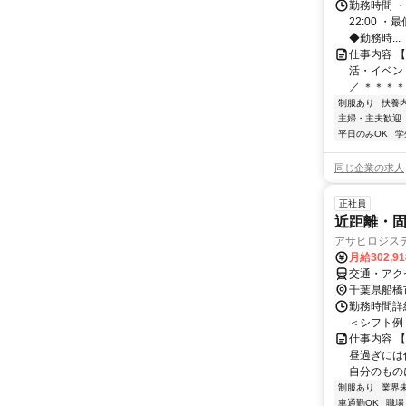
勤務時間 ・
22:00 
◆勤務時...
仕事内容 
活・イベン
／ ＊＊＊＊
制服あり
扶養
主婦・主夫歓迎
平日のみOK
学
同じ企業の求人
正社員
近距離・固
アサヒロジス
月給302,9
交通・アク
千葉県船橋
勤務時間詳細
＜シフト例＞ 3
仕事内容 
昼過ぎには
自分のものに
制服あり
業界
車通勤OK
職場