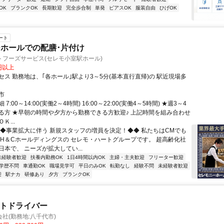
OK
ブランクOK
長期歓迎
完全歩合制
単発
ピアスOK
服装自由
ひげOK
ート
ホールでの配膳･片付け
トフーズサービス(セレモ小室駅ホール)
0円以上
セス 勤務地は、｢各ホール｣駅より3～5分(基本直行直帰)の 駅近現場多
市
7:00～14:00(実働2～4時間) 16:00～22:00(実働4～5時間) ★週3～4
る方 ★早朝の時間や夕方から勤務できる方歓迎♪ 上記時間を組み合わせ
Ｋ...
◆◆事業拡大に伴う 新規スタッフの増員を決定！◆◆ 私たちはCMでも
 H＆Cホールディングスの セレモ・ハートグループです。 超高齢化社
本で、 ニーズが拡大してい...
未経験者歓迎
扶養内勤務OK
1日4時間以内OK
主婦・主夫歓迎
フリーター歓迎
学歴不問
車通勤OK
職場見学可
平日のみOK
転勤なし
経験不問
未経験者歓迎
迎
駅ナカ
研修あり
夕方
ブランクOK
ートドライバー
社(勤務地:八千代市)