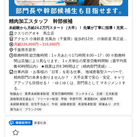
精肉加工スタッフ 幹部候補
未経験から月給24.2万円スタート（大卒）！ 先輩が丁寧に指導！充実し
た研修あり
クスリのアオキ 馬立店
アクセス 小湊鉄道 光風台（千葉県）徒歩約12分、小湊鉄道 馬立徒歩
約15分、小湊鉄道 上総山田徒歩約31分 光風台駅 徒歩14分
月給226,000円～310,000円
千葉県市原市
勤務時間 総労働時間：1ヶ月あたり171時間 8:00～17：00 ※勤務時
間は店舗により異なります。 1ヶ月単位の変形労働時間制（週平均実
働40時間以内） ★残業は月8.3時間ほど（精肉部門実績）...
仕事内容 ・お客様の「日常」を彩る仕事。 地域密着型スーパーで、
精肉部門の未来を創りませんか？ ・大手企業で安心・安定、キャリ
アアップも目指せる！ ・ゆくゆくは、部門長として マネジメントす
る...
制服あり
業界未経験者歓迎
変形労働時間制
ランチタイム
主婦・主夫歓迎
資格取得支援あり
フリーター歓迎
早朝
学歴不問
車通勤OK
経験不問
未経験者歓迎
住宅手当あり
午前
経験者歓迎
有資格者歓迎
研修あり
夕方
賞与あり
ブランクOK
派遣社員