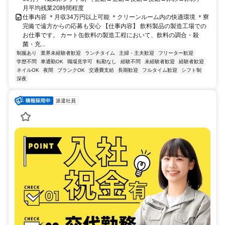
月平均残業20時間程度
仕事内容 ＊月収34万円以上可能 ＊クリーンルーム内の快適環境 ＊寮
完備で遠方からの応募も安心 【仕事内容】 飲料製品の製造工場での
お仕事です。 カート缶飲料の製造工程において、飲料の調合・殺
菌・充...
制服あり
業界未経験者歓迎
ランチタイム
主婦・主夫歓迎
フリーター歓迎
学歴不問
車通勤OK
職場見学可
転勤なし
経験不問
未経験者歓迎
経験者歓迎
ネイルOK
夜間
ブランクOK
交通費支給
長期歓迎
フルタイム歓迎
シフト制
深夜
派遣社員