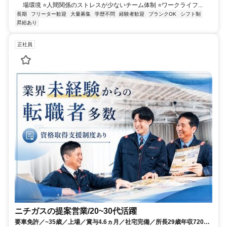
場環境 ⭐️人間関係のストレスが少ないチーム体制 ⭐️ワークライフ...
長期
フリーター歓迎
大量募集
学歴不問
経験者歓迎
ブランクOK
シフト制
昇給あり
正社員
ニチガスの提案営業/20~30代活躍
要車免許／~35歳／上場／賞与4.6ヵ月／社宅完備／所長29歳年収720万