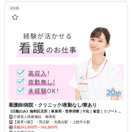
正社員
看護師/病院・クリニック/夜勤なし/寮あり
《日勤のみ》無料託児所｜単身用・世帯用寮｜IT化｜食堂｜リゾートマ
ンション・温泉施設など福利厚生充実｜病院併設の老健｜
介護老人保健施設 梅香苑
【最寄り駅】 ・馬立駅 ・光風台駅 ・上総牛久駅
月給241,600円～342,800円