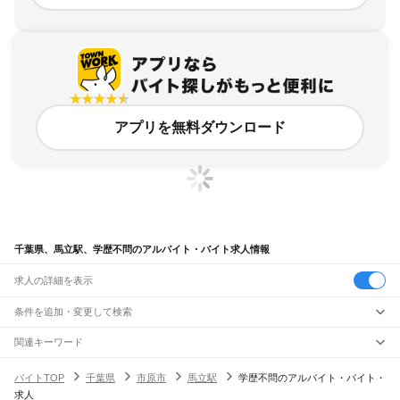
アプリを無料ダウンロード
千葉県、馬立駅、学歴不問のアルバイト・バイト求人情報
求人の詳細を表示
条件を追加・変更して検索
市区町村を追加・変更
関連キーワード
完全在宅ワーク 全国
シール貼り 在宅
現在地周辺
ガチャガチャ
犬カフェ
千葉県
駅を追加・変更
バイトTOP
千葉県
市原市
馬立駅
学歴不問のアルバイト・バイト・
千葉県
すべて
求人
千葉市
すべて