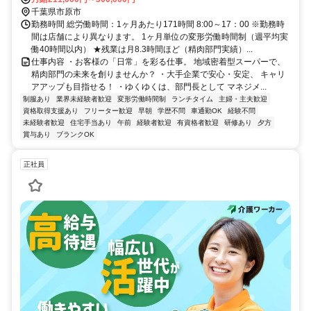
千葉県市原市
勤務時間 総労働時間：1ヶ月あたり171時間 8:00～17：00 ※勤務時
間は店舗により異なります。 1ヶ月単位の変形労働時間制（週平均実
働40時間以内） ★残業は月8.3時間ほど（精肉部門実績）...
仕事内容 ・お客様の「日常」を彩る仕事。 地域密着型スーパーで、
精肉部門の未来を創りませんか？ ・大手企業で安心・安定、 キャリ
アアップも目指せる！ ・ゆくゆくは、部門長として マネジメ...
制服あり
業界未経験者歓迎
変形労働時間制
ランチタイム
主婦・主夫歓迎
資格取得支援あり
フリーター歓迎
早朝
学歴不問
車通勤OK
経験不問
未経験者歓迎
住宅手当あり
午前
経験者歓迎
有資格者歓迎
研修あり
夕方
賞与あり
ブランクOK
正社員