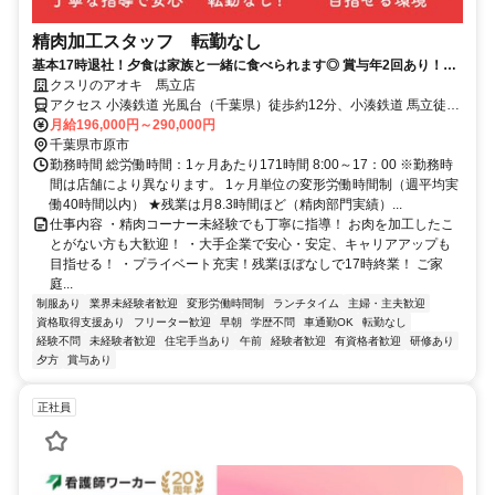
精肉加工スタッフ 転勤なし
基本17時退社！夕食は家族と一緒に食べられます◎ 賞与年2回あり！未
経験歓迎
クスリのアオキ 馬立店
アクセス 小湊鉄道 光風台（千葉県）徒歩約12分、小湊鉄道 馬立徒歩
約15分、小湊鉄道 上総山田徒歩約31分 光風台駅 徒歩14分
月給196,000円～290,000円
千葉県市原市
勤務時間 総労働時間：1ヶ月あたり171時間 8:00～17：00 ※勤務時
間は店舗により異なります。 1ヶ月単位の変形労働時間制（週平均実
働40時間以内） ★残業は月8.3時間ほど（精肉部門実績）...
仕事内容 ・精肉コーナー未経験でも丁寧に指導！ お肉を加工したこ
とがない方も大歓迎！ ・大手企業で安心・安定、キャリアアップも
目指せる！ ・プライベート充実！残業ほぼなしで17時終業！ ご家
庭...
制服あり
業界未経験者歓迎
変形労働時間制
ランチタイム
主婦・主夫歓迎
資格取得支援あり
フリーター歓迎
早朝
学歴不問
車通勤OK
転勤なし
経験不問
未経験者歓迎
住宅手当あり
午前
経験者歓迎
有資格者歓迎
研修あり
夕方
賞与あり
正社員