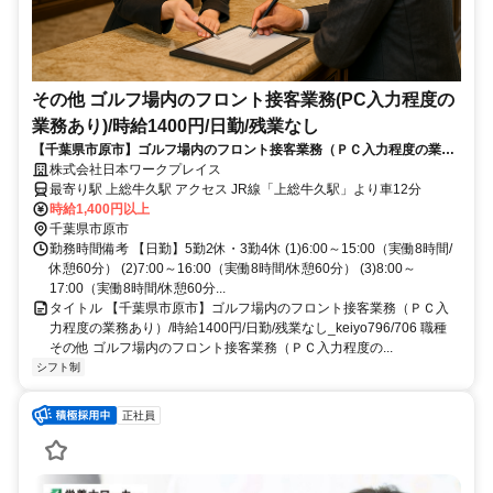
その他 ゴルフ場内のフロント接客業務(PC入力程度の
業務あり)/時給1400円/日勤/残業なし
【千葉県市原市】ゴルフ場内のフロント接客業務（ＰＣ入力程度の業務
あり）/時給1400円/日勤/残業なし_keiyo796/706
株式会社日本ワークプレイス
最寄り駅 上総牛久駅 アクセス JR線「上総牛久駅」より車12分
時給1,400円以上
千葉県市原市
勤務時間備考 【日勤】5勤2休・3勤4休 (1)6:00～15:00（実働8時間/
休憩60分） (2)7:00～16:00（実働8時間/休憩60分） (3)8:00～
17:00（実働8時間/休憩60分...
タイトル 【千葉県市原市】ゴルフ場内のフロント接客業務（ＰＣ入
力程度の業務あり）/時給1400円/日勤/残業なし_keiyo796/706 職種
その他 ゴルフ場内のフロント接客業務（ＰＣ入力程度の...
シフト制
正社員