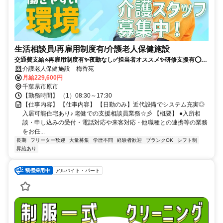
生活相談員/再雇用制度有/介護老人保健施設
交通費支給⭐️再雇用制度有✨夜勤なし✅️担当者オススメ✨研修支援有⭕️経
験者優遇✨車通勤ＯＫ
介護老人保健施設 梅香苑
月給229,600円
千葉県市原市
【勤務時間】 （1）08:30～17:30
【仕事内容】 【仕事内容】 【日勤のみ】近代設備でシステム充実◎
入居可能住宅あり♪ 老健での支援相談員業務☆彡 【概要】 ●入所相
談・申し込みの受付・電話対応や来客対応・他職種との連携等の業務
をお任...
長期
フリーター歓迎
大量募集
学歴不問
経験者歓迎
ブランクOK
シフト制
昇給あり
アルバイト・パート