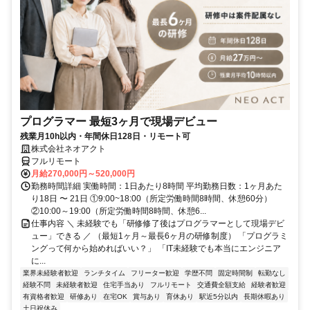
プログラマー 最短3ヶ月で現場デビュー
残業月10h以内・年間休日128日・リモート可
株式会社ネオアクト
フルリモート
月給270,000円～520,000円
勤務時間詳細 実働時間：1日あたり8時間 平均勤務日数：1ヶ月あた
り18日 〜 21日 ①9:00~18:00（所定労働時間8時間、休憩60分）
②10:00～19:00（所定労働時間8時間、休憩6...
仕事内容 ＼ 未経験でも「研修修了後はプログラマーとして現場デビ
ュー」できる ／ （最短1ヶ月～最長6ヶ月の研修制度） 「プログラミ
ングって何から始めればいい？」 「IT未経験でも本当にエンジニア
に...
業界未経験者歓迎
ランチタイム
フリーター歓迎
学歴不問
固定時間制
転勤なし
経験不問
未経験者歓迎
住宅手当あり
フルリモート
交通費全額支給
経験者歓迎
有資格者歓迎
研修あり
在宅OK
賞与あり
育休あり
駅近5分以内
長期休暇あり
土日祝休み