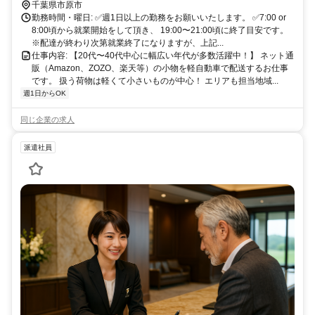
千葉県市原市
勤務時間・曜日: ✅週1日以上の勤務をお願いいたします。 ✅7:00 or
8:00頃から就業開始をして頂き、 19:00〜21:00頃に終了目安です。
※配達が終わり次第就業終了になりますが、上記...
仕事内容: 【20代〜40代中心に幅広い年代が多数活躍中！】 ネット通
販（Amazon、ZOZO、楽天等）の小物を軽自動車で配送するお仕事
です。 扱う荷物は軽くて小さいものが中心！ エリアも担当地域...
週1日からOK
同じ企業の求人
派遣社員