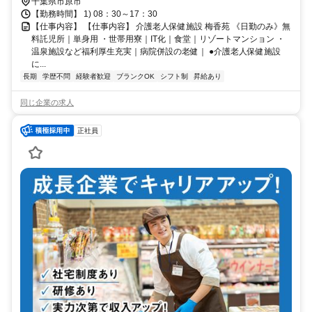
千葉県市原市
【勤務時間】 1) 08：30～17：30
【仕事内容】 【仕事内容】 介護老人保健施設 梅香苑 《日勤のみ》無
料託児所｜単身用 ・世帯用寮｜IT化｜食堂｜リゾートマンション ・
温泉施設など福利厚生充実｜病院併設の老健｜ ●介護老人保健施設
に...
長期
学歴不問
経験者歓迎
ブランクOK
シフト制
昇給あり
同じ企業の求人
正社員