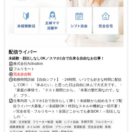
配信ライバー
未経験・顔出しなしOK／スマホ1台で出来る自由なお仕事！
株式会社Activation
フルリモート
完全歩合制
勤務時間詳細 【自由シフト】 ・24時間、いつでも好きな時間に配信
してOK！ ・「休みたい」と思った日は自由に休んで大丈夫です。 ・
「家庭の事情で」「テスト期間だから」「本業の繁忙期なので」な
ど、プラ...
仕事内容 ＼スマホ1台で自分らしく輝く！未経験から始めるライブ配
信ライバー大募集／ ✅未経験OK！特別なスキルや機材は一切不要！
✅完全在宅・フルリモート！全国どこからでも参加OK！ ✅顔出しな
しの「...
主婦・主夫歓迎
フリーター歓迎
短期
シフト自由
学歴不問
フルリモート
経験者歓迎
ネイルOK
在宅OK
ブランクOK
長期歓迎
完全歩合制
単発
ピアスOK
服装自由
ひげOK
髪型・髪色自由