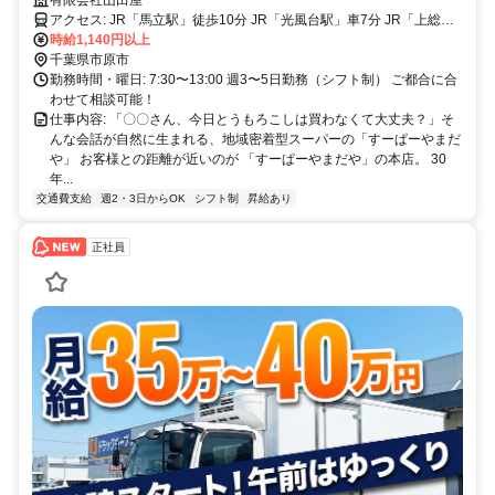
募集◎
アクセス: JR「馬立駅」徒歩10分 JR「光風台駅」車7分 JR「上総牛
久駅」車9分 JR「光風台駅」車7分 JR「五井駅」車20分 JR「袖ヶ浦
時給1,140円以上
駅」車20分
千葉県市原市
勤務時間・曜日: 7:30〜13:00 週3〜5日勤務（シフト制） ご都合に合
わせて相談可能！
仕事内容: 「〇〇さん、今日とうもろこしは買わなくて大丈夫？」そ
んな会話が自然に生まれる、地域密着型スーパーの「すーぱーやまだ
や」 お客様との距離が近いのが 「すーぱーやまだや」の本店。 30
年...
交通費支給
週2・3日からOK
シフト制
昇給あり
正社員