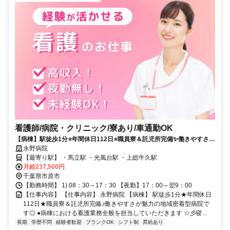
看護師/病院・クリニック/寮あり/車通勤OK
【病棟】駅徒歩1分⭐年間休日112日⭐職員寮＆託児所完備✨働きやすさが
魅力の地域密着型病院です⭕
永野病院
【最寄り駅】 ・馬立駅 ・光風台駅 ・上総牛久駅
月給237,500円
千葉県市原市
【勤務時間】 1) 08：30～17：30 【夜勤】17：00～翌9：00
【仕事内容】 【仕事内容】 永野病院 【病棟】 駅徒歩1分★年間休日
112日★職員寮＆託児所完備♪働きやすさが魅力の地域密着型病院で
す◎ ●病棟における看護業務全般を担当していただきます ☆彡寝...
長期
学歴不問
経験者歓迎
ブランクOK
シフト制
昇給あり