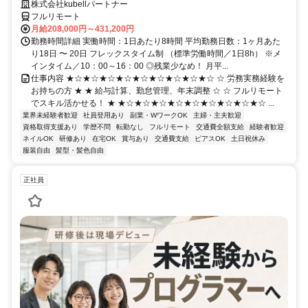
株式会社kubellパートナー
フルリモート
月給208,000円～431,200円
勤務時間詳細 実働時間：1日あたり8時間 平均勤務日数：1ヶ月あた
り18日 〜 20日 フレックスタイム制 （標準労働時間／1日8h） ※メ
インタイム／10：00～16：00 ◎残業少なめ！ 月平...
仕事内容 ★☆★☆★☆★☆★☆★☆★☆★☆★☆ ☆ 労務実務経験を
お持ちの方 ★ ★ 給与計算、勤怠管理、年末調整 ☆ ☆ フルリモート
でスキル活かせる！ ★ ★☆★☆★☆★☆★☆★☆★☆★☆★☆ ...
業界未経験者歓迎
社員登用あり
副業・WワークOK
主婦・主夫歓迎
資格取得支援あり
学歴不問
転勤なし
フルリモート
交通費全額支給
経験者歓迎
ネイルOK
研修あり
在宅OK
賞与あり
交通費支給
ピアスOK
土日祝休み
服装自由
髪型・髪色自由
正社員