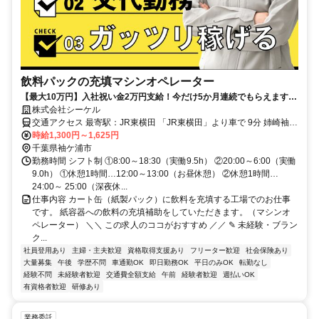
飲料パックの充填マシンオペレーター
【最大10万円】入社祝い金2万円支給！今だけ5か月連続でもらえます！
☆高月収☆ 年齢関係なく男性女性活躍中！！月収30万以上可能！日祝休
株式会社シーケル
み
交通アクセス 最寄駅：JR東横田 「JR東横田」より車で 9分 姉崎袖ヶ
浦ICより車で 8分 車通勤可能エリア（４５分圏内） 袖ケ浦市、市原
時給1,300円～1,625円
市、木更津市、君津市、千葉市緑区、茂原市、長南町からも通勤可能
千葉県袖ケ浦市
です。
勤務時間 シフト制 ①8:00～18:30（実働9.5h） ②20:00～6:00（実働
9.0h） ①休憩1時間…12:00～13:00（お昼休憩） ②休憩1時間…
24:00～ 25:00（深夜休...
仕事内容 カート缶（紙製パック）に飲料を充填する工場でのお仕事
です。 紙容器への飲料の充填補助をしていただきます。（マシンオ
ペレーター） ＼＼ この求人のココがおすすめ ／／ ✎ 未経験・ブラン
ク...
社員登用あり
主婦・主夫歓迎
資格取得支援あり
フリーター歓迎
社会保険あり
大量募集
午後
学歴不問
車通勤OK
即日勤務OK
平日のみOK
転勤なし
経験不問
未経験者歓迎
交通費全額支給
午前
経験者歓迎
週払いOK
有資格者歓迎
研修あり
業務委託