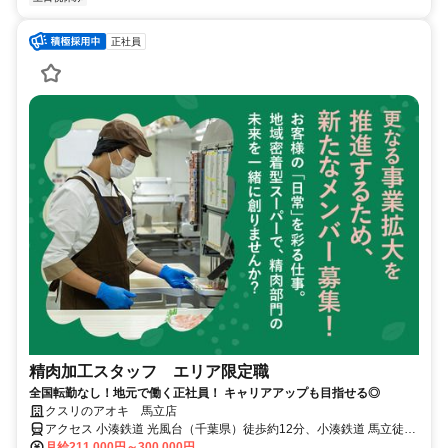
正社員
精肉加工スタッフ エリア限定職
全国転勤なし！地元で働く正社員！ キャリアアップも目指せる◎
クスリのアオキ 馬立店
アクセス 小湊鉄道 光風台（千葉県）徒歩約12分、小湊鉄道 馬立徒歩
約15分、小湊鉄道 上総山田徒歩約31分 光風台駅 徒歩14分
月給211,000円～300,000円