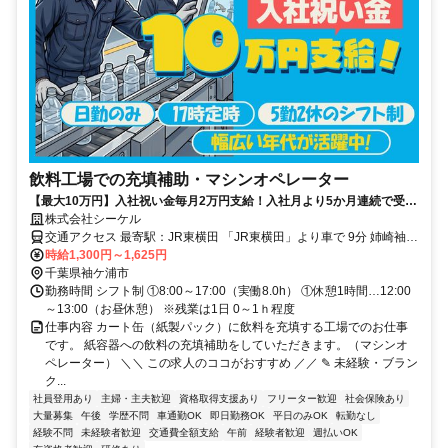
飲料工場での充填補助・マシンオペレーター
【最大10万円】入社祝い金毎月2万円支給！入社月より5か月連続で受け
株式会社シーケル
取れる！ プライベート重視ー残業少なめ
交通アクセス 最寄駅：JR東横田 「JR東横田」より車で 9分 姉崎袖ヶ
浦ICより車で 8分 車通勤可能エリア（４５分圏内） 袖ケ浦市、市原
時給1,300円～1,625円
市、木更津市、君津市、千葉市緑区、茂原市、長南町からも通勤可能
千葉県袖ケ浦市
です。
勤務時間 シフト制 ①8:00～17:00（実働8.0h） ①休憩1時間…12:00
～13:00（お昼休憩） ※残業は1日 0～1ｈ程度
仕事内容 カート缶（紙製パック）に飲料を充填する工場でのお仕事
です。 紙容器への飲料の充填補助をしていただきます。（マシンオ
ペレーター） ＼＼ この求人のココがおすすめ ／／ ✎ 未経験・ブラン
ク...
社員登用あり
主婦・主夫歓迎
資格取得支援あり
フリーター歓迎
社会保険あり
大量募集
午後
学歴不問
車通勤OK
即日勤務OK
平日のみOK
転勤なし
経験不問
未経験者歓迎
交通費全額支給
午前
経験者歓迎
週払いOK