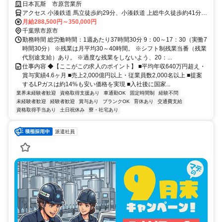
／年休121／完全週休2日
日本瓦斯 市原営業所
アクセス 小湊鉄道 馬立徒歩約29分、小湊鉄道 上総牛久徒歩約41分、
小湊鉄道 光風台（千葉県）徒歩約47分 ※一人一台社用車貸与、通勤
月給288,500円～350,000円
利用可
千葉県市原市
勤務時間 総労働時間：1週あたり37時間30分 9：00～17：30（実働7
時間30分） ※残業は月平均30～40時間。 ※シフト制残業当番（残業
代別途支給）あり。 ※過度な残業をしないよう、20：...
仕事内容 ◆【ここがこの求人のポイント】 ■平均年収640万円超え・
賞与実績4.6ヶ月 ■売上2,000億円以上・従業員数2,000名以上 ■提案
するLPガスは約14%も安い価格を実現 ■入社後に国家...
業界未経験者歓迎
資格取得支援あり
車通勤OK
固定時間制
経験不問
未経験者歓迎
経験者歓迎
賞与あり
ブランクOK
育休あり
交通費支給
資格取得手当あり
土日祝休み
寮・社宅あり
派遣社員