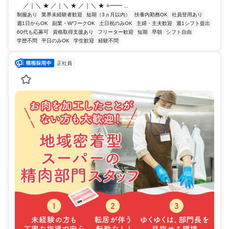
／｜＼ ★ ／｜＼ ★ ／｜＼ ★ ⭐━━ ...
制服あり
業界未経験者歓迎
短期（3ヵ月以内）
扶養内勤務OK
社員登用あり
週1日からOK
副業・WワークOK
土日祝のみOK
主婦・主夫歓迎
週1シフト提出
60代も応募可
資格取得支援あり
フリーター歓迎
短期
早朝
シフト自由
学歴不問
平日のみOK
学生歓迎
経験不問
正社員