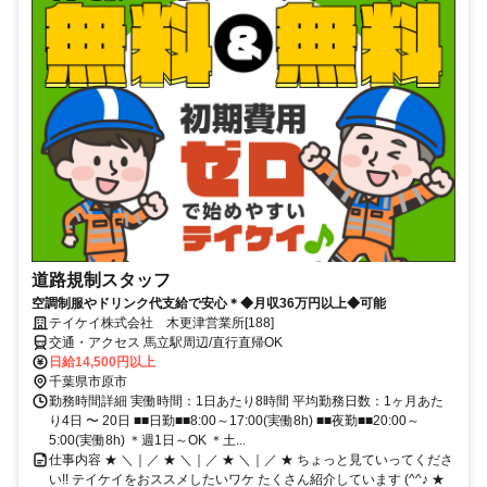
道路規制スタッフ
空調制服やドリンク代支給で安心＊◆月収36万円以上◆可能
テイケイ株式会社 木更津営業所[188]
交通・アクセス 馬立駅周辺/直行直帰OK
日給14,500円以上
千葉県市原市
勤務時間詳細 実働時間：1日あたり8時間 平均勤務日数：1ヶ月あた
り4日 〜 20日 ■■日勤■■8:00～17:00(実働8h) ■■夜勤■■20:00～
5:00(実働8h) ＊週1日～OK ＊土...
仕事内容 ★ ＼｜／ ★ ＼｜／ ★ ＼｜／ ★ ちょっと見ていってくださ
い!! テイケイをおススメしたいワケ たくさん紹介しています (^^♪ ★