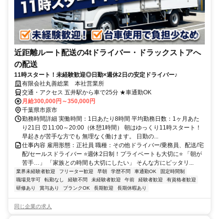
近距離ルート配送の4tドライバー・ドラックストアへ
の配送
11時スタート！未経験歓迎◎日勤×週休2日の安定ドライバー♪
有限会社丸善総業 本社営業所
交通・アクセス 五井駅から車で25分 ★車通勤OK
月給300,000円～350,000円
千葉県市原市
勤務時間詳細 実働時間：1日あたり8時間 平均勤務日数：1ヶ月あた
り21日 ⏰11:00～20:00（休憩1時間） 朝はゆっくり11時スタート！
早起きが苦手な方でも 無理なく働けます。 日勤の...
仕事内容 雇用形態：正社員 職種：その他ドライバー/乗務員、配送/宅
配/セールスドライバー ⭐週休2日制！プライベートも大切に⭐ 「朝が
苦手…」 「家族との時間も大切にしたい」 そんな方にピッタリ...
業界未経験者歓迎
フリーター歓迎
早朝
学歴不問
車通勤OK
固定時間制
職場見学可
転勤なし
経験不問
未経験者歓迎
午前
経験者歓迎
有資格者歓迎
研修あり
賞与あり
ブランクOK
長期歓迎
長期休暇あり
同じ企業の求人