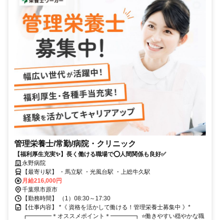
管理栄養士/常勤/病院・クリニック
【福利厚生充実✨】長く働ける職場で⭕️人間関係も良好✅️
永野病院
【最寄り駅】 ・馬立駅 ・光風台駅 ・上総牛久駅
月給216,000円
千葉県市原市
【勤務時間】 （1）08:30～17:30
【仕事内容】 *《 資格を活かして働ける！管理栄養士募集中 》*
┏━━━━＊オススメポイント＊━━━━┓ ⭐️働きやすい穏やかな職