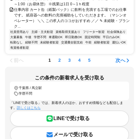
～1:00（お昼休憩） ※残業は1日 0～1ｈ程度
仕事内容 カート缶（紙製パック）に飲料を充填する工場でのお仕事
です。 紙容器への飲料の充填補助をしていただきます。（マシンオ
ペレーター） ＼＼ この求人のココがおすすめ ／／ ✎ 未経験・ブラン
ク...
社員登用あり
主婦・主夫歓迎
資格取得支援あり
フリーター歓迎
社会保険あり
大量募集
午後
学歴不問
車通勤OK
即日勤務OK
固定時間制
平日のみOK
転勤なし
経験不問
未経験者歓迎
交通費全額支給
午前
経験者歓迎
週払いOK
有資格者歓迎
前へ
次へ
1
2
3
4
5
この条件の新着求人を受け取る
千葉県 / 馬立駅
学歴不問
「LINEで受け取る」では、新着求人のほか、おすすめ情報なども配信しま
す。
詳しくはこちら
LINEで受け取る
メールで受け取る