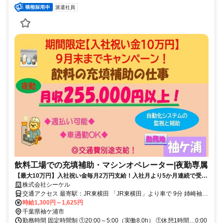
派遣社員
飲料工場での充填補助・マシンオペレーター|夜勤専属
【最大10万円】入社祝い金毎月2万円支給！入社月より5か月連続で受け
取れます！ プライベート重視ー残業少なめ、月収25万以上可能！
株式会社シーケル
交通アクセス 最寄駅：JR東横田 「JR東横田」より車で 9分 姉崎袖ヶ
浦ICより車で 8分 車通勤可能エリア（４５分圏内） 袖ケ浦市、市原
時給1,300円～1,625円
市、木更津市、君津市、千葉市緑区、茂原市、長南町からも通勤可能
千葉県袖ケ浦市
です。
勤務時間 固定時間制 ①20:00～5:00（実働8.0h） ①休憩1時間…0:00