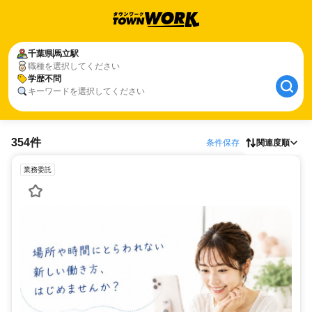
千葉県
馬立駅
職種を選択してください
学歴不問
キーワードを選択してください
354件
条件保存
関連度順
業務委託