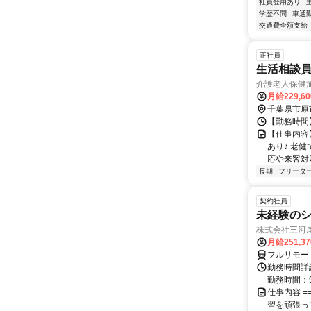
社員登用あり
学歴不問
車通勤
交通費全額支給
正社員
生活相談員
介護老人保健
月給229,6
千葉県市原
【勤務時間】 
【仕事内容
あり♪ 老
応や来客対
長期
フリータ
契約社員
未経験の
株式会社三河
月給251,3
フルリモー
勤務時間詳細
勤務時間：9
仕事内容 ==
習を頑張っ