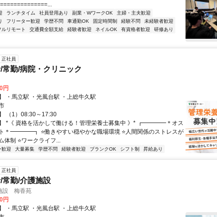
==============...
迎
ランチタイム
社員登用あり
副業・WワークOK
主婦・主夫歓迎
り
フリーター歓迎
学歴不問
車通勤OK
固定時間制
経験不問
未経験者歓迎
フルリモート
交通費全額支給
経験者歓迎
ネイルOK
有資格者歓迎
研修あり
正社員
/常勤/病院・クリニック
00円
】 ・馬立駅 ・光風台駅 ・上総牛久駅
市
（1）08:30～17:30
】 *《 資格を活かして働ける！管理栄養士募集中 》* ┏━━━━＊オス
ト＊━━━━┓ ⭐️働きやすい穏やかな職場環境 ⭐️人間関係のストレスが
体制 ⭐️ワークライフ...
ー歓迎
大量募集
学歴不問
経験者歓迎
ブランクOK
シフト制
昇給あり
正社員
/常勤/介護施設
施設 梅香苑
00円
】 ・馬立駅 ・光風台駅 ・上総牛久駅