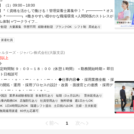
市
（1）09:00～18:00
】 *《 資格を活かして働ける！管理栄養士募集中 》* ┏━━━━＊オス
ト＊━━━━┓ ⭐️働きやすい穏やかな職場環境 ⭐️人間関係のストレスが
体制 ⭐️ワークライフ...
ー歓迎
大量募集
学歴不問
経験者歓迎
ブランクOK
シフト制
昇給あり
派遣社員
ォルターズ・ジャパン株式会社(大阪支店)
0円以上
ト
固定時間制 ９：００～１８：００（休憩１時間） ＜勤務開始時期＞ 即日
ート日相談可
・・ー・・＋・・ー・・＋・・ー・・ ◆仕事内容◆ ・採用業務全般 ・採
の開拓・運用 ・採用プロセスの設計・改善 ・面接官との連携 ・採用デ
・・ー・・＋・・ー・・＋・...
中国語
業界未経験者歓迎
飲食割引あり
短期（3ヵ月以内）
育休延長あり
扶養内勤務OK
店舗割引あり
社員登用あり
無料研修
週1日からOK
K
1日4時間以内OK
隔週シフト提出
土日祝のみOK
主婦・主夫歓迎
無期雇用派遣
60代も応募可
前へ
次へ
1