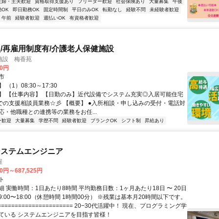
主婦・主夫歓迎
資格取得支援あり
フリーター歓迎
社会保険あり
大量募集
午後
OK
即日勤務OK
固定時間制
平日のみOK
転勤なし
経験不問
未経験者歓迎
午前
経験者歓迎
週払いOK
有資格者歓迎
/再雇用制度有/介護老人保健施設
施設 梅香苑
00円
市
（1）08:30～17:30
】 【仕事内容】 【日勤のみ】近代設備でシステム充実◎入居可能住宅
健での支援相談員業務☆彡 【概要】 ●入所相談・申し込みの受付・電話対
応・他職種との連携等の業務をお任...
ー歓迎
大量募集
学歴不問
経験者歓迎
ブランクOK
シフト制
昇給あり
システムエンジニア
屋
70円～687,525円
ト
 実働時間：1日あたり8時間 平均勤務日数：1ヶ月あたり18日 〜 20日
:00〜18:00（休憩時間 1時間00分） ※残業は基本月20時間以下です。
===================== 20−30代活躍中！ 現在、プログラミング学
ている システムエンジニアを目指す皆様！