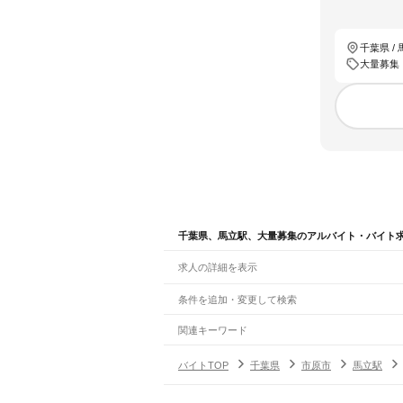
千葉県 /
大量募集
千葉県、馬立駅、大量募集のアルバイト・バイト
求人の詳細を表示
条件を追加・変更して検索
市区町村を追加・変更
関連キーワード
完全在宅ワーク 全国
シール貼り 在宅
現在地周
千葉県
駅を追加・変更
バイトTOP
千葉県
市原市
馬立駅
千葉県
すべて
千葉市
すべて
職種を追加・変更
JR武蔵野線
中央区
花見川区
稲毛区
若葉区
緑区
美浜区