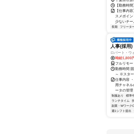
千葉県市原
【勤務時間】 
【仕事内容
スメポイン
少ないチーム
長期
フリータ
人事(採用)
ロバート・ウ
時給1,80
フルリモー
勤務時間 
～ ※スタ
仕事内容 
用チャネル
ータの管理 
制服あり
標準
ランチタイム
副業・WワークO
週1シフト提出