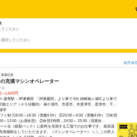
駅
してください
を選択してください
条件保
派遣社員
クの充填マシンオペレーター
ケル
円～1,625円
田 「JR東横田」より車で 9分 姉崎袖ヶ浦ICより車で
勤可能エリア（４５分圏内） 袖ケ浦市、市原市、木更津市、君津市、千葉
原市、長南町からも通勤可能です。
浦市
ト制 ①8:00～18:30（実働9.5h） ②20:00～6:00（実働9.0h） ①休憩
00～13:00（お昼休憩） ②休憩1時間…24:00～ 25:00（深夜休...
カート缶（紙製パック）に飲料を充填する工場でのお仕事です。 紙容器
充填補助をしていただきます。（マシンオペレーター） ＼＼ この求人