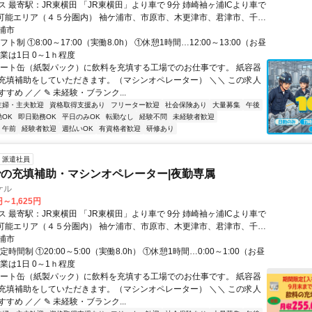
田 「JR東横田」より車で 9分 姉崎袖ヶ浦ICより車で
勤可能エリア（４５分圏内） 袖ケ浦市、市原市、木更津市、君津市、千葉
原市、長南町からも通勤可能です。
浦市
ト制 ①8:00～17:00（実働8.0h） ①休憩1時間…12:00～13:00（お昼
業は1日 0～1ｈ程度
カート缶（紙製パック）に飲料を充填する工場でのお仕事です。 紙容器
充填補助をしていただきます。（マシンオペレーター） ＼＼ この求人
すめ ／／ ✎ 未経験・ブランク...
主婦・主夫歓迎
資格取得支援あり
フリーター歓迎
社会保険あり
大量募集
午後
OK
即日勤務OK
平日のみOK
転勤なし
経験不問
未経験者歓迎
午前
経験者歓迎
週払いOK
有資格者歓迎
研修あり
派遣社員
の充填補助・マシンオペレーター|夜勤専属
ケル
円～1,625円
田 「JR東横田」より車で 9分 姉崎袖ヶ浦ICより車で
勤可能エリア（４５分圏内） 袖ケ浦市、市原市、木更津市、君津市、千葉
原市、長南町からも通勤可能です。
浦市
時間制 ①20:00～5:00（実働8.0h） ①休憩1時間…0:00～1:00（お昼
業は1日 0～1ｈ程度
カート缶（紙製パック）に飲料を充填する工場でのお仕事です。 紙容器
充填補助をしていただきます。（マシンオペレーター） ＼＼ この求人
すめ ／／ ✎ 未経験・ブランク...