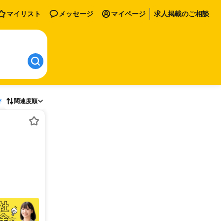
マイリスト
メッセージ
マイページ
求人掲載のご相談
存
関連度順