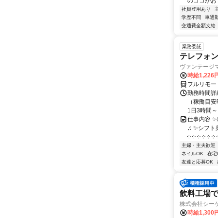
のココがおす
社員登用あり
学歴不問
車通勤
交通費全額支給
業務委託
テレフォ
ヴァンテージ
時給1,226
フルリモー
勤務時間詳
（稼働目安時
1日3時間～
仕事内容 
♫ ✨シフト
༶ ༶ ༶ ༶ ༶ ༶ ༶
主婦・主夫歓迎
ネイルOK
在宅
友達と応募OK
飲料工場
株式会社シー
時給1,300