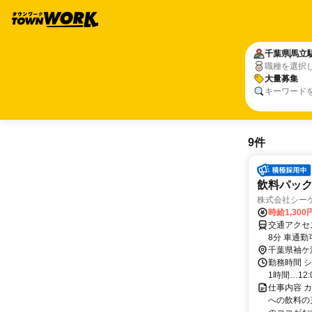
千葉県
馬立
職種を選択
大量募集
キーワード
9件
飲料パッ
株式会社シー
時給1,300
交通アクセス 最寄駅：JR東横
8分 車通
市緑区、茂
千葉県袖ケ
勤務時間 シフ
1時間…12:
仕事内容 
への飲料の