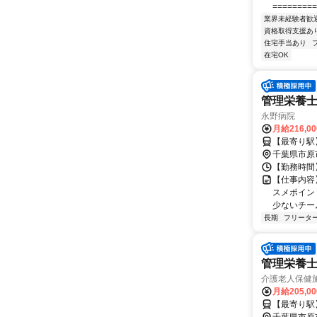
=========
業界未経験者歓
資格取得支援あ
住宅手当あり
在宅OK
管理栄養士
永野病院
月給216,0
【最寄り駅
千葉県市原
【勤務時間】 
【仕事内容
スメポイン
少ないチーム
長期
フリータ
管理栄養士
介護老人保健
月給205,0
【最寄り駅