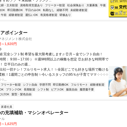
すめ ／／ ✎ 未経験・ブランク...
主婦・主夫歓迎
資格取得支援あり
フリーター歓迎
社会保険あり
大量募集
午後
OK
即日勤務OK
平日のみOK
転勤なし
経験不問
未経験者歓迎
午前
経験者歓迎
週払いOK
有資格者歓迎
研修あり
ンアポインター
マネジメント株式会社
円～1,920円
ト
細 完全シフト制 希望を最大限考慮します♫ ⏰月～金でシフト自由！
間： 9:00～17:00 ） ※週9時間以上の稼働を想定 ⏰お好きな時間帯で
！ ⏰平日のみの週...
✨出社一切ナシ！フルリモート求人！ ✨全国どこでも好きな場所で働ける
柔軟！1週間ごとの申告制 ✨今いるスタッフの95％が子育てママ ༶ ༶ ༶ ༶
 ༶...
フリーター歓迎
シフト自由
学歴不問
即日勤務OK
フルリモート
経験者歓迎
OK
ブランクOK
長期歓迎
シフト制
ピアスOK
服装自由
履歴書不要
ひげOK
髪型・髪色自由
派遣社員
での充填補助・マシンオペレーター
ケル
円～1,625円