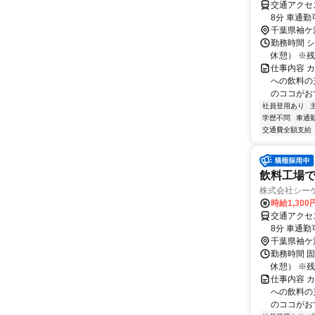
交通アクセス 最寄駅：JR東横
8分 車通
市緑区、茂
千葉県袖ケ
勤務時間 シフ
休憩） ※残
仕事内容 
への飲料の
のココがおす
社員登用あり
学歴不問
車通勤
交通費全額支給
飲料工場で
株式会社シー
時給1,300
交通アクセス 最寄駅：JR東横
8分 車通
市緑区、茂
千葉県袖ケ
勤務時間 固定
休憩） ※残
仕事内容 
への飲料の
のココがおす