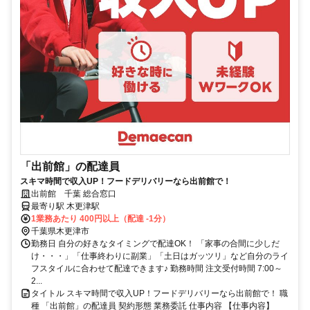
「出前館」の配達員
スキマ時間で収入UP！フードデリバリーなら出前館で！
出前館 千葉 総合窓口
最寄り駅 木更津駅
1業務あたり 400円以上（配達 -1分）
千葉県木更津市
勤務日 自分の好きなタイミングで配達OK！ 「家事の合間に少しだ
け・・・」「仕事終わりに副業」「土日はガッツリ」など自分のライ
フスタイルに合わせて配達できます♪ 勤務時間 注文受付時間 7:00～
2...
タイトル スキマ時間で収入UP！フードデリバリーなら出前館で！ 職
種 「出前館」の配達員 契約形態 業務委託 仕事内容 【仕事内容】