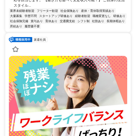
スタイル...
業界未経験者歓迎
フリーター歓迎
社会保険あり
産休・育休取得実績あり
大量募集
学歴不問
スタートアップ研修あり
経験者歓迎
職種変更なし
研修あり
社会保険完備
賞与あり
育休あり
交通費支給
シフト制
社割あり
長期休暇あり
昇給あり
履歴書不要
派遣社員