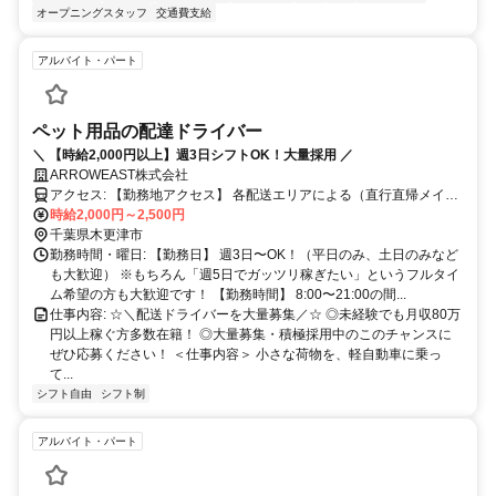
オープニングスタッフ
交通費支給
アルバイト・パート
ペット用品の配達ドライバー
＼ 【時給2,000円以上】週3日シフトOK！大量採用 ／
ARROWEAST株式会社
アクセス: 【勤務地アクセス】 各配送エリアによる（直行直帰メイ
ン） 【本社アクセス】 各線「池袋駅」東口より徒歩16分 （利用可能
時給2,000円～2,500円
路線：JR山手線・埼京線・湘南新宿ライン、東京メトロ丸ノ内線・
千葉県木更津市
有楽町線・副都心線、西武池袋線、東武東上線） （※直行直帰・オ
勤務時間・曜日: 【勤務日】 週3日〜OK！（平日のみ、土日のみなど
ンライン面接メインのため来社不要です）
も大歓迎） ※もちろん「週5日でガッツリ稼ぎたい」というフルタイ
ム希望の方も大歓迎です！ 【勤務時間】 8:00〜21:00の間...
仕事内容: ☆＼配送ドライバーを大量募集／☆ ◎未経験でも月収80万
円以上稼ぐ方多数在籍！ ◎大量募集・積極採用中のこのチャンスに
ぜひ応募ください！ ＜仕事内容＞ 小さな荷物を、軽自動車に乗っ
て...
シフト自由
シフト制
アルバイト・パート