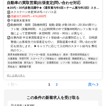
自動車の買取営業|出張査定|問い合わせ対応
★20代～30代多数活躍中★《通常賞与年4回＋チーム賞与年2回》スター
ト給与UP制度！
ネクステージ木更津16号バイパス店
月給327,000円～474,000円
千葉県木更津市
勤務時間・期間 【勤務時間】 朝勤 昼勤 夕勤 08:00～20:30の間でシ
フト制（実働8時間） ※上記時間帯の中で実働8時間のシフト制 ※店
舗によって営業時間・休憩時間（60分・90分）が異なり...
仕事内容 中古車買取査定サイト登録者への反響対応として、 日時調
整後にお客様先で出張査定を行い、 買取提案や来店・問い合わせ対
応を担当します。 ▶キャリアに応じて入社時のスタート給与を 弊社
内のラン...
業界未経験者歓迎
フリーター歓迎
社会保険あり
産休・育休取得実績あり
大量募集
学歴不問
スタートアップ研修あり
経験者歓迎
職種変更なし
研修あり
社会保険完備
賞与あり
育休あり
交通費支給
シフト制
社割あり
長期休暇あり
昇給あり
履歴書不要
同じ企業の求人
前へ
次へ
1
2
この条件の新着求人を受け取る
千葉県 / 木更津駅