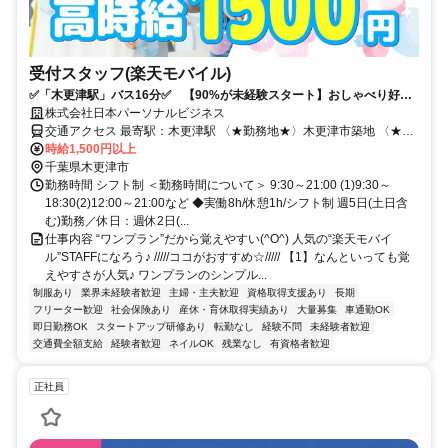
受付スタッフ(楽天モバイル)
✅️「木更津駅」バス16分✅️ 【90%が未経験スタート】おしゃべり好き
な方必見！サポート体制抜群×高時給★開始時期相談◎
株式会社日本パーソナルビジネス
交通アクセス 最寄駅：木更津駅 〈★勤務地★〉木更津市築地 〈★交
通アクセス★〉「木更津駅」バス16分 ★君津市、袖ケ浦市、富津
時給1,500円以上
市、市原市、千葉市中央区、館山市、南房総市、千葉市緑区、千葉市
千葉県木更津市
稲毛区、茂原市など周辺エリアから通勤するスタッフがたくさんいま
勤務時間 シフト制 ＜勤務時間について＞ 9:30～21:00 (1)9:30～
すよ(^^)
18:30(2)12:00～21:00など ◆実働8h/休憩1h/シフト制 週5日(土日含
む)勤務／休日：週休2日(...
仕事内容 “ワンプラン”だから覚えやすい(^O^) 人気の“楽天モバイ
ル”STAFFになろう♪ /////ココがおすすめ☆///// 【1】なんといっても覚
えやすさが人気♪ ワンプランのシンプル...
制服あり
業界未経験者歓迎
主婦・主夫歓迎
資格取得支援あり
長期
フリーター歓迎
社会保険あり
産休・育休取得実績あり
大量募集
車通勤OK
即日勤務OK
スタートアップ研修あり
転勤なし
経験不問
未経験者歓迎
交通費全額支給
経験者歓迎
ネイルOK
残業なし
有資格者歓迎
正社員