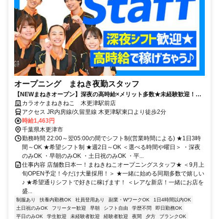
オープニング まねき夜勤スタッフ
【NEWまねきオープン】深夜の高時給×メリット多数★未経験歓迎！初
バイト・かけもち･ＷワークOK！ガッツリ稼ぎたい方にも◎
カラオケまねきねこ 木更津駅前店
アクセス JR内房線/久留里線 木更津駅東口より徒歩2分
時給1,463円
千葉県木更津市
勤務時間 22:00～翌05:00の間でシフト制(営業時間による) ★1日3時
間～OK ★希望シフト制 ★週2日～OK ＜選べる時間や曜日＞ ・深夜
のみOK ・早朝のみOK ・土日祝のみOK ・平...
仕事内容 店舗数日本一！まねきねこオープニングスタッフ★ ＜9月上
旬OPEN予定！今だけ大量採用！＞ ★一緒に始める同期多数で嬉しい
♪ ★希望通りシフトで好きに稼げます！ ＜レアな新店！一緒にお店を
盛...
制服あり
扶養内勤務OK
社員登用あり
副業・WワークOK
1日4時間以内OK
土日祝のみOK
フリーター歓迎
早朝
シフト自由
学歴不問
即日勤務OK
平日のみOK
学生歓迎
未経験者歓迎
経験者歓迎
夜間
夕方
ブランクOK