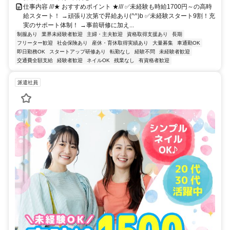
仕事内容 ///★ おすすめポイント ★/// ✅️未経験も時給1700円～の高時
給スタート！ →頑張り次第で昇給あり(^^)b ✅️未経験スタート9割！充
実のサポート体制！ →事前研修に加え...
制服あり
業界未経験者歓迎
主婦・主夫歓迎
資格取得支援あり
長期
フリーター歓迎
社会保険あり
産休・育休取得実績あり
大量募集
車通勤OK
即日勤務OK
スタートアップ研修あり
転勤なし
経験不問
未経験者歓迎
交通費全額支給
経験者歓迎
ネイルOK
残業なし
有資格者歓迎
派遣社員