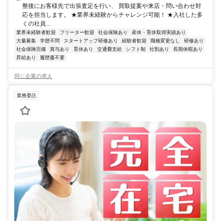
整後にお客様先で出張査定を行い、 買取提案や来店・問い合わせ対
応を担当します。 ★業界未経験からチャレンジ可能！ ★入社した多
くの社員...
業界未経験者歓迎
フリーター歓迎
社会保険あり
産休・育休取得実績あり
大量募集
学歴不問
スタートアップ研修あり
経験者歓迎
職種変更なし
研修あり
社会保険完備
賞与あり
育休あり
交通費支給
シフト制
社割あり
長期休暇あり
昇給あり
履歴書不要
同じ企業の求人
業務委託