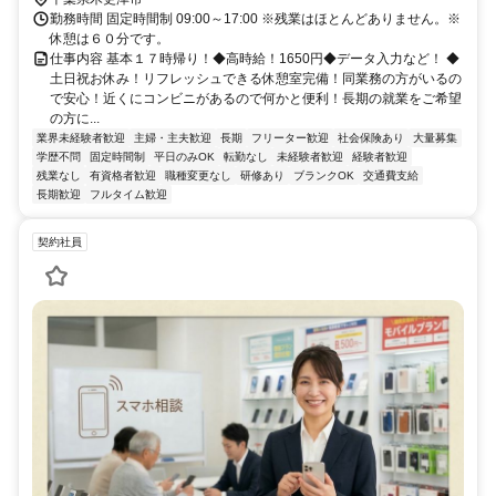
勤務時間 固定時間制 09:00～17:00 ※残業はほとんどありません。※
休憩は６０分です。
仕事内容 基本１７時帰り！◆高時給！1650円◆データ入力など！ ◆
土日祝お休み！リフレッシュできる休憩室完備！同業務の方がいるの
で安心！近くにコンビニがあるので何かと便利！長期の就業をご希望
の方に...
業界未経験者歓迎
主婦・主夫歓迎
長期
フリーター歓迎
社会保険あり
大量募集
学歴不問
固定時間制
平日のみOK
転勤なし
未経験者歓迎
経験者歓迎
残業なし
有資格者歓迎
職種変更なし
研修あり
ブランクOK
交通費支給
長期歓迎
フルタイム歓迎
契約社員