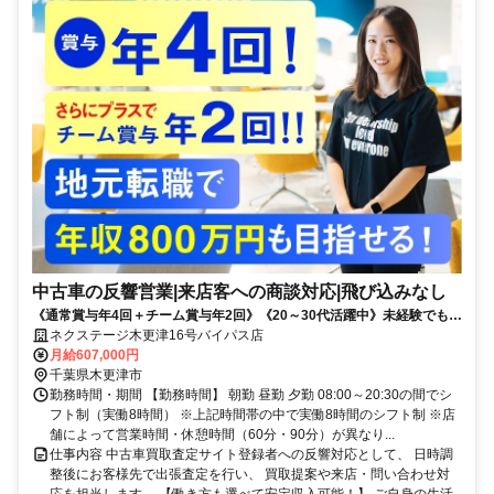
中古車の反響営業|来店客への商談対応|飛び込みなし
《通常賞与年4回＋チーム賞与年2回》《20～30代活躍中》未経験でも安
心の研修カリキュラム♪
ネクステージ木更津16号バイパス店
月給607,000円
千葉県木更津市
勤務時間・期間 【勤務時間】 朝勤 昼勤 夕勤 08:00～20:30の間でシ
フト制（実働8時間） ※上記時間帯の中で実働8時間のシフト制 ※店
舗によって営業時間・休憩時間（60分・90分）が異なり...
仕事内容 中古車買取査定サイト登録者への反響対応として、 日時調
整後にお客様先で出張査定を行い、 買取提案や来店・問い合わせ対
応を担当します。 【働き方も選べて安定収入可能！】 ご自身の生活