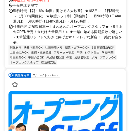
時給1,170円～1,463円
千葉県木更津市
勤務時間 【朝・昼の時間に働ける方大歓迎】 ★週2日～、1日3時間
～（月30時間目安） ★希望シフト制 【勤務例】 ・月50時間(1日4h×
週3日) ・月80時間(1日4h×週5日) ・月120時間...
仕事内容 店舗数日本一！まねきねこオープニングスタッフ★ ＜9月上
旬OPEN予定！今だけ大量採用！＞ ★一緒に始める同期多数で嬉しい
♪ ★希望通りシフトで好きに稼げます！ ＜レアな新店！一緒にお店を
盛...
制服あり
扶養内勤務OK
社員登用あり
副業・WワークOK
1日4時間以内OK
土日祝のみOK
主婦・主夫歓迎
フリーター歓迎
早朝
シフト自由
学歴不問
即日勤務OK
平日のみOK
未経験者歓迎
午前
経験者歓迎
夕方
ブランクOK
オープニングスタッフ
交通費支給
アルバイト・パート