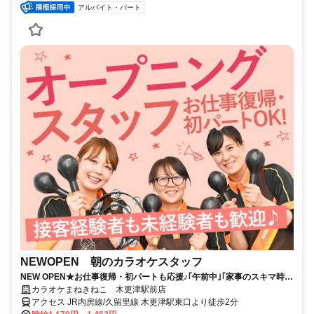
アルバイト・パート
NEWOPEN 朝のカラオケスタッフ
NEW OPEN★お仕事復帰・初パートも応援♪｢午前中｣｢家事のスキマ時
間｣有効活用！主婦活躍中★スタッフ同士の仲も良く、働きやすい職場！
カラオケまねきねこ 木更津駅前店
扶養内勤務OK！
アクセス JR内房線/久留里線 木更津駅東口より徒歩2分