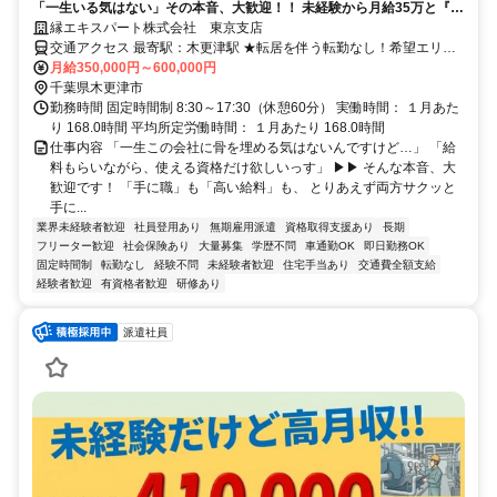
「一生いる気はない」その本音、大歓迎！！ 未経験から月給35万と『一
生モノの国家資格』をサクッと手に入れ、 数年後の自由を勝ち取りませ
縁エキスパート株式会社 東京支店
んか？
交通アクセス 最寄駅：木更津駅 ★転居を伴う転勤なし！希望エリア
で就業可能です。 ★勤務地ごとに複数の宿舎をご用意しています♪
月給350,000円～600,000円
千葉県木更津市
勤務時間 固定時間制 8:30～17:30（休憩60分） 実働時間： １月あた
り 168.0時間 平均所定労働時間： １月あたり 168.0時間
仕事内容 「一生この会社に骨を埋める気はないんですけど…」 「給
料もらいながら、使える資格だけ欲しいっす」 ▶▶ そんな本音、大
歓迎です！ 「手に職」も「高い給料」も、 とりあえず両方サクッと
手に...
業界未経験者歓迎
社員登用あり
無期雇用派遣
資格取得支援あり
長期
フリーター歓迎
社会保険あり
大量募集
学歴不問
車通勤OK
即日勤務OK
固定時間制
転勤なし
経験不問
未経験者歓迎
住宅手当あり
交通費全額支給
経験者歓迎
有資格者歓迎
研修あり
派遣社員