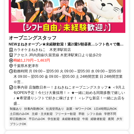
オープニングスタッフ
NEWまねきオープン★未経験歓迎！週2/週5/朝昼夜…シフト色々で働き
やすい♪髪色自由ピアスOK！
カラオケまねきねこ 木更津駅前店
アクセス JR内房線/久留里線 木更津駅東口より徒歩2分
時給1,170円～1,463円
千葉県木更津市
勤務時間 月 09:00～翌05:00 火 09:00～翌05:00 水 09:00～翌05:00
木 09:00～翌05:00 金 09:00～翌05:00 土 24時間営業 日 24時間営業
※営...
仕事内容 店舗数日本一！まねきねこオープニングスタッフ★ ＜9月上
旬OPEN予定！今だけ大量採用！＞ ★一緒に始める同期多数で嬉しい
♪ ★希望通りシフトで好きに稼げます！ ＜レアな新店！一緒にお店を
盛...
制服あり
扶養内勤務OK
社員登用あり
副業・WワークOK
1日4時間以内OK
土日祝のみOK
主婦・主夫歓迎
フリーター歓迎
早朝
シフト自由
学歴不問
即日勤務OK
平日のみOK
学生歓迎
未経験者歓迎
午前
経験者歓迎
夜間
夕方
ブランクOK