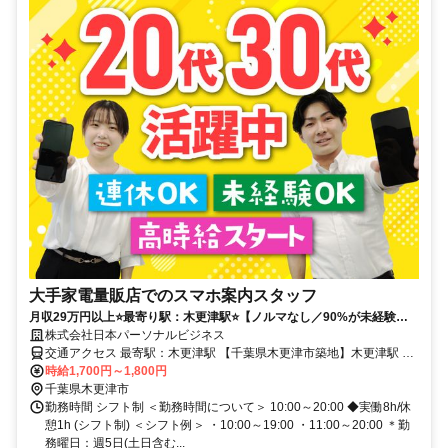
大手家電量販店でのスマホ案内スタッフ
月収29万円以上⭐️最寄り駅：木更津駅⭐️【ノルマなし／90%が未経験ス
タート】フォロー抜群×しっかり稼げる★勤務開始はゆっくり◯
株式会社日本パーソナルビジネス
交通アクセス 最寄駅：木更津駅 【千葉県木更津市築地】木更津駅 バ
ス25分 木更津駅 バス25分
時給1,700円～1,800円
千葉県木更津市
勤務時間 シフト制 ＜勤務時間について＞ 10:00～20:00 ◆実働8h/休
憩1h (シフト制) ＜シフト例＞ ・10:00～19:00 ・11:00～20:00 ＊勤
務曜日：週5日(土日含む...