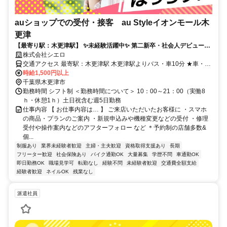
auショップでの受付・接客 au Styleイオンモール木
更津
【最寄り駅：木更津駅】 ✨未経験活躍中✨ 第二新卒・社会人デビュー歓
迎！ ＊ネイルOK＆髪自由(規定有)＊
株式会社シエロ
交通アクセス 最寄駅：木更津駅 木更津駅よりバス・車10分 ★車・バ
イク通勤OK
時給1,500円以上
千葉県木更津市
勤務時間 シフト制 ＜勤務時間について＞ 10：00～21：00（実働8
ｈ・休憩1ｈ）土日祝含む週5日勤務
仕事内容 【 お仕事内容は… 】 ご来店いただいたお客様に ・スマホ
の商品・プランのご案内 ・新規申込みや機種変更などの受付 ・修理
受付や操作案内などのアフターフォロー など ＊予約制の店舗多数&
個...
制服あり
業界未経験者歓迎
主婦・主夫歓迎
資格取得支援あり
長期
フリーター歓迎
社会保険あり
バイク通勤OK
大量募集
学歴不問
車通勤OK
即日勤務OK
職場見学可
転勤なし
経験不問
未経験者歓迎
交通費全額支給
経験者歓迎
ネイルOK
残業なし
派遣社員