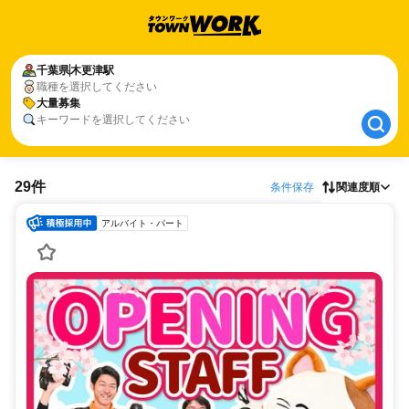
千葉県
千葉県
木更津駅
木更津駅
職種を選択してください
大量募集
大量募集
キーワードを選択してください
29件
条件保存
関連度順
アルバイト・パート