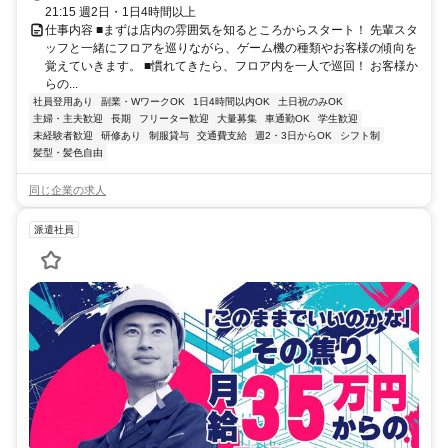
21:15 週2日・1日4時間以上
仕事内容 ■まずは店内の雰囲気を知るところからスタート！ 先輩スタ
ッフと一緒にフロアを巡りながら、ゲーム機の種類やお客様の傾向を
覚えていきます。 ■慣れてきたら、フロア内を一人で巡回！ お客様か
らの...
社員登用あり
副業・WワークOK
1日4時間以内OK
土日祝のみOK
主婦・主夫歓迎
長期
フリーター歓迎
大量募集
車通勤OK
学生歓迎
未経験者歓迎
研修あり
制服貸与
交通費支給
週2・3日からOK
シフト制
髪型・髪色自由
同じ企業の求人
派遣社員