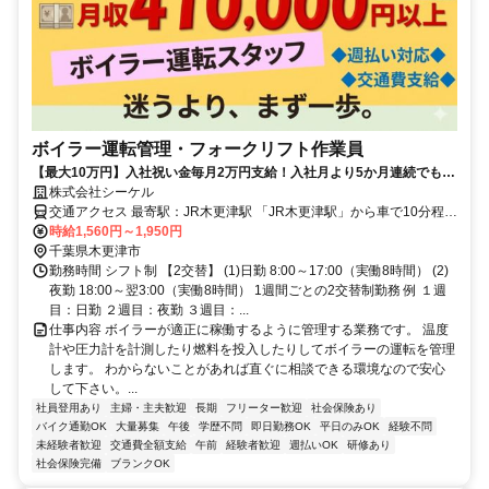
ボイラー運転管理・フォークリフト作業員
【最大10万円】入社祝い金毎月2万円支給！入社月より5か月連続でもら
えます！ 高時給1530円‼安定の工場勤務で月収40万円以上可
株式会社シーケル
交通アクセス 最寄駅：JR木更津駅 「JR木更津駅」から車で10分程度
※車・バイク通勤可 ※従業員無料駐車場あり ※交通費支給あり 君津
時給1,560円～1,950円
市、富津市、袖ヶ浦市、市原市からも通えます。
千葉県木更津市
勤務時間 シフト制 【2交替】 (1)日勤 8:00～17:00（実働8時間） (2)
夜勤 18:00～翌3:00（実働8時間） 1週間ごとの2交替制勤務 例 １週
目：日勤 ２週目：夜勤 ３週目：...
仕事内容 ボイラーが適正に稼働するように管理する業務です。 温度
計や圧力計を計測したり燃料を投入したりしてボイラーの運転を管理
します。 わからないことがあれば直ぐに相談できる環境なので安心
して下さい。...
社員登用あり
主婦・主夫歓迎
長期
フリーター歓迎
社会保険あり
バイク通勤OK
大量募集
午後
学歴不問
即日勤務OK
平日のみOK
経験不問
未経験者歓迎
交通費全額支給
午前
経験者歓迎
週払いOK
研修あり
社会保険完備
ブランクOK