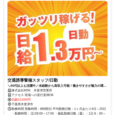
交通誘導警備スタッフ/日勤
＼60代以上も活躍中／未経験から高収入可能！働きやすさが魅力の環境
で警備員デビューをしませんか！雨天による稼働中止はないので、安定
株式会社MSK 木更津営業所
して収入を得られます！【月収26万円可能！日払いもOK！】勤務3日前
アクセス 現場への直行直帰OK
迄シフト申請が可能です！週1日～・短期もOK！あなたのライフスタイ
日給13,000円
ルに合わせてお仕事しませんか！未経験者大歓迎！年代幅広く活躍して
千葉県木更津市
います。
勤務時間 実働時間：8時間/日 平均勤務日数：1ヶ月あたり4日～20日
・勤務時間： [1] 08:00～17:00 ・最低勤務日数（週）：1日 8：00～