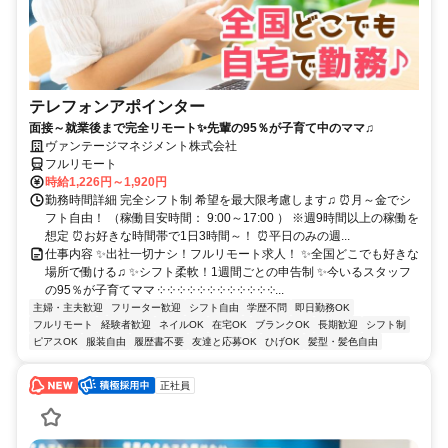
テレフォンアポインター
面接～就業後まで完全リモート✨先輩の95％が子育て中のママ♫
ヴァンテージマネジメント株式会社
フルリモート
時給1,226円～1,920円
勤務時間詳細 完全シフト制 希望を最大限考慮します♫ ⏰月～金でシ
フト自由！ （稼働目安時間： 9:00～17:00 ） ※週9時間以上の稼働を
想定 ⏰お好きな時間帯で1日3時間～！ ⏰平日のみの週...
仕事内容 ✨出社一切ナシ！フルリモート求人！ ✨全国どこでも好きな
場所で働ける♫ ✨シフト柔軟！1週間ごとの申告制 ✨今いるスタッフ
の95％が子育てママ ༶ ༶ ༶ ༶ ༶ ༶ ༶ ༶ ༶ ༶ ༶ ༶...
主婦・主夫歓迎
フリーター歓迎
シフト自由
学歴不問
即日勤務OK
フルリモート
経験者歓迎
ネイルOK
在宅OK
ブランクOK
長期歓迎
シフト制
ピアスOK
服装自由
履歴書不要
友達と応募OK
ひげOK
髪型・髪色自由
正社員