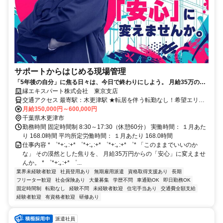
サポートからはじめる現場管理
「5年後の自分」に焦る日々は、今日で終わりにしよう。 月給35万の安
心と一生モノの資格で、あなたの人生を底上げします。
縁エキスパート株式会社 東京支店
交通アクセス 最寄駅：木更津駅 ★転居を伴う転勤なし！希望エリア
で就業可能です。 ★勤務地ごとに複数の宿舎をご用意しています♪
月給350,000円～600,000円
千葉県木更津市
勤務時間 固定時間制 8:30～17:30（休憩60分） 実働時間： １月あた
り 168.0時間 平均所定労働時間： １月あたり 168.0時間
仕事内容 * ゜*+:｡:+* ゜*+:｡:+* ゜*+:｡:+* ゜* 「このままでいいのか
な」 その漠然とした焦りを、 月給35万円からの「安心」に変えませ
んか。 * ゜*+:｡:+* ゜...
業界未経験者歓迎
社員登用あり
無期雇用派遣
資格取得支援あり
長期
フリーター歓迎
社会保険あり
大量募集
学歴不問
車通勤OK
即日勤務OK
固定時間制
転勤なし
経験不問
未経験者歓迎
住宅手当あり
交通費全額支給
経験者歓迎
有資格者歓迎
研修あり
派遣社員