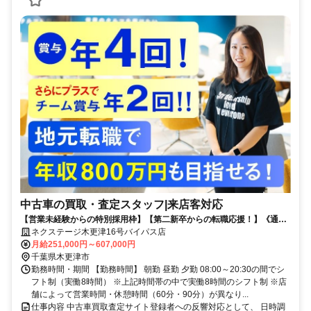
中古車の買取・査定スタッフ|来店客対応
【営業未経験からの特別採用枠】【第二新卒からの転職応援！】《通常
賞与年4回＋チーム賞与年2回》
ネクステージ木更津16号バイパス店
月給251,000円～607,000円
千葉県木更津市
勤務時間・期間 【勤務時間】 朝勤 昼勤 夕勤 08:00～20:30の間でシ
フト制（実働8時間） ※上記時間帯の中で実働8時間のシフト制 ※店
舗によって営業時間・休憩時間（60分・90分）が異なり...
仕事内容 中古車買取査定サイト登録者への反響対応として、 日時調