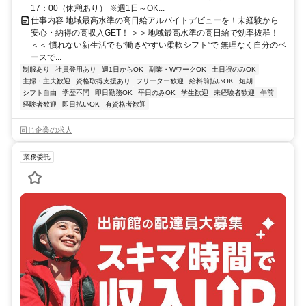
17：00（休憩あり） ※週1日～OK...
仕事内容 地域最高水準の高日給アルバイトデビューを！未経験から
安心・納得の高収入GET！ ＞＞地域最高水準の高日給で効率抜群！
＜＜ 慣れない新生活でも”働きやすい柔軟シフト”で 無理なく自分のペ
ースで...
制服あり
社員登用あり
週1日からOK
副業・WワークOK
土日祝のみOK
主婦・主夫歓迎
資格取得支援あり
フリーター歓迎
給料前払いOK
短期
シフト自由
学歴不問
即日勤務OK
平日のみOK
学生歓迎
未経験者歓迎
午前
経験者歓迎
即日払いOK
有資格者歓迎
同じ企業の求人
業務委託