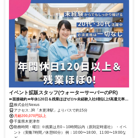
イベント拡販スタッフ(ウォーターサーバーのPR)
⏩️面接確約⏪年休120日＆残業ほぼゼロ✨️未経験入社8割以上❗️高還元率の
インセンでしっかり稼げる✅️
株式会社Nexus
アクセス: JR「木更津駅」よりバスで約15分
月給200,070円以上
千葉県木更津市
勤務時間・曜日: ※残業は月0～10時間以内（原則定時退社） ・イベ
ント（実働7時間／休憩60分） 例：10:00〜18:00、11:00〜19:00な
ど