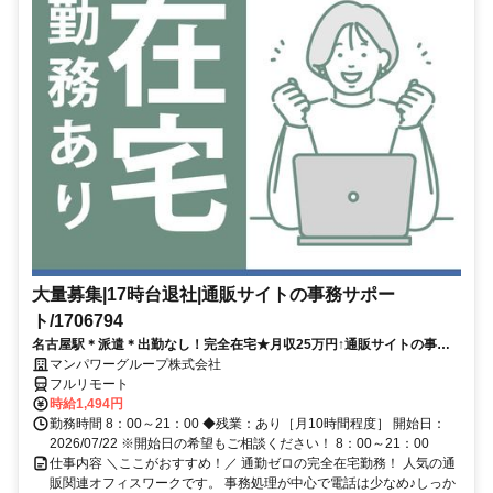
大量募集|17時台退社|通販サイトの事務サポー
ト/1706794
名古屋駅＊派遣＊出勤なし！完全在宅★月収25万円↑通販サイトの事務
サポート／在宅勤務あり／17時台退社／大量募集／開始日：即日
マンパワーグループ株式会社
フルリモート
時給1,494円
勤務時間 8：00～21：00 ◆残業：あり［月10時間程度］ 開始日：
2026/07/22 ※開始日の希望もご相談ください！ 8：00～21：00
仕事内容 ＼ここがおすすめ！／ 通勤ゼロの完全在宅勤務！ 人気の通
販関連オフィスワークです。 事務処理が中心で電話は少なめ♪しっか