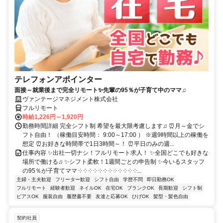
テレフォンアポインター
面接～就業後まで完全リモート✨先輩の95％が子育て中のママ♫
ヴァンテージマネジメント株式会社
フルリモート
時給1,226円～1,920円
勤務時間詳細 完全シフト制 希望を最大限考慮します♫ ⏰月～金でシ
フト自由！ （稼働目安時間： 9:00～17:00 ） ※週9時間以上の稼働を
想定 ⏰お好きな時間帯で1日3時間～！ ⏰平日のみの週...
仕事内容 ✨出社一切ナシ！フルリモート求人！ ✨全国どこでも好きな
場所で働ける♫ ✨シフト柔軟！1週間ごとの申告制 ✨今いるスタッフ
の95％が子育てママ ༶ ༶ ༶ ༶ ༶ ༶ ༶ ༶ ༶ ༶ ༶ ༶...
主婦・主夫歓迎
フリーター歓迎
シフト自由
学歴不問
即日勤務OK
フルリモート
経験者歓迎
ネイルOK
在宅OK
ブランクOK
長期歓迎
シフト制
ピアスOK
服装自由
履歴書不要
友達と応募OK
ひげOK
髪型・髪色自由
契約社員