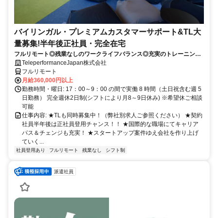
バイリンガル・プレミアムカスタマーサポート&TL大
量募集!半年後正社員・完全在宅
フルリモート◎残業なしのワークライフバランス◎充実のトレーニング
◎語学を活かして将来キャリア有望
TeleperformanceJapan株式会社
フルリモート
月給360,000円以上
勤務時間・曜日: 17：00～9：00 の間で実働 8 時間（土日祝含む週 5
日勤務） 完全週休2日制(シフトにより月8～9日休み) ※希望休ご相談
可能
仕事内容: ★TLも同時募集中！（弊社別求人ご参照ください） ★契約
社員半年後は正社員登用チャンス！！ ★国際的な職場にてキャリア
パス＆チェンジも充実！ ★スタートアップ案件ゆえ会社を作り上げ
ていく...
社員登用あり
フルリモート
残業なし
シフト制
派遣社員