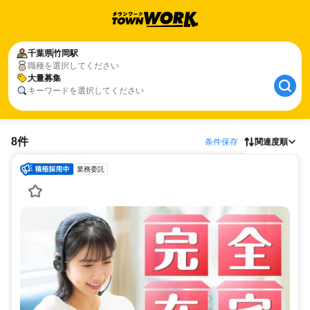
千葉県
竹岡駅
職種を選択してください
大量募集
キーワードを選択してください
8件
条件保存
関連度順
業務委託