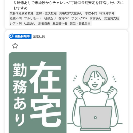
り研修ありで未経験からチャレンジ可能◎長期安定を目指したい方に
おすすめ...
業界未経験者歓迎
主婦・主夫歓迎
資格取得支援あり
学歴不問
職場見学可
経験不問
フルリモート
研修あり
在宅OK
ブランクOK
育休あり
交通費支給
シフト制
社割あり
服装自由
履歴書不要
髪型・髪色自由
派遣社員