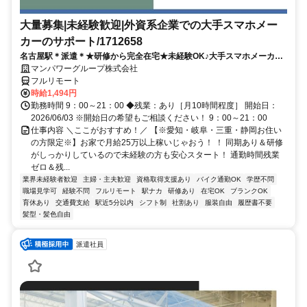
大量募集|未経験歓迎|外資系企業での大手スマホメー
カーのサポート/1712658
名古屋駅＊派遣＊★研修から完全在宅★未経験OK♪大手スマホメーカー
のサポート／在宅勤務あり／大量募集／開始日：即日
マンパワーグループ株式会社
フルリモート
時給1,494円
勤務時間 9：00～21：00 ◆残業：あり［月10時間程度］ 開始日：
2026/06/03 ※開始日の希望もご相談ください！ 9：00～21：00
仕事内容 ＼ここがおすすめ！／ 【※愛知・岐阜・三重・静岡お住い
の方限定※】お家で月給25万以上稼いじゃおう！ ！ 同期あり＆研修
がしっかりしているので未経験の方も安心スタート！ 通勤時間残業
ゼロ＆残...
業界未経験者歓迎
主婦・主夫歓迎
資格取得支援あり
バイク通勤OK
学歴不問
職場見学可
経験不問
フルリモート
駅ナカ
研修あり
在宅OK
ブランクOK
育休あり
交通費支給
駅近5分以内
シフト制
社割あり
服装自由
履歴書不要
髪型・髪色自由
派遣社員