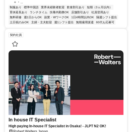
＋・...
制服あり
標準中国語
業界未経験者歓迎
飲食割引あり
短期（3ヵ月以内）
育休延長あり
ランチタイム
扶養内勤務OK
店舗割引あり
社員登用あり
無料研修
週1日からOK
副業・WワークOK
1日4時間以内OK
隔週シフト提出
土日祝のみOK
主婦・主夫歓迎
週1シフト提出
無期雇用派遣
60代も応募可
契約社員
In house IT Specialist
High paying In-house IT Specialist in Osaka! - JLPT N2 OK!
Robert Walters Japan