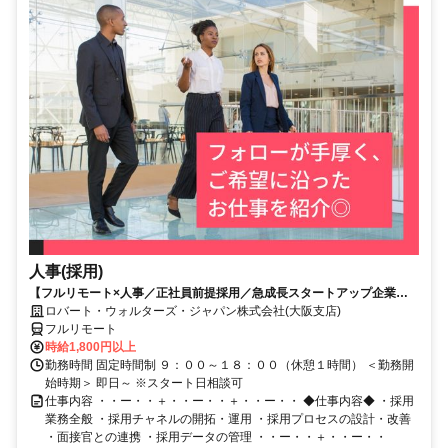
人事(採用)
【フルリモート×人事／正社員前提採用／急成長スタートアップ企業／
英語】Robert Walters
ロバート・ウォルターズ・ジャパン株式会社(大阪支店)
フルリモート
時給1,800円以上
勤務時間 固定時間制 ９：００～１８：００（休憩１時間） ＜勤務開
始時期＞ 即日～ ※スタート日相談可
仕事内容 ・・ー・・＋・・ー・・＋・・ー・・ ◆仕事内容◆ ・採用
業務全般 ・採用チャネルの開拓・運用 ・採用プロセスの設計・改善
・面接官との連携 ・採用データの管理 ・・ー・・＋・・ー・・