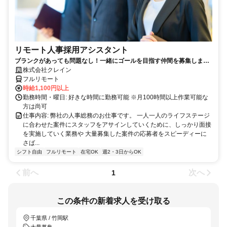
リモート人事採用アシスタント
ブランクがあっても問題なし！一緒にゴールを目指す仲間を募集しま
す！
株式会社クレイン
フルリモート
時給1,100円以上
勤務時間・曜日: 好きな時間に勤務可能 ※月100時間以上作業可能な
方は尚可
仕事内容: 弊社の人事総務のお仕事です。 一人一人のライフステージ
に合わせた案件にスタッフをアサインしていくために、しっかり面接
を実施していく業務や 大量募集した案件の応募者をスピーディーに
さば...
シフト自由
フルリモート
在宅OK
週2・3日からOK
前へ
次へ
1
この条件の新着求人を受け取る
千葉県 / 竹岡駅
大量募集