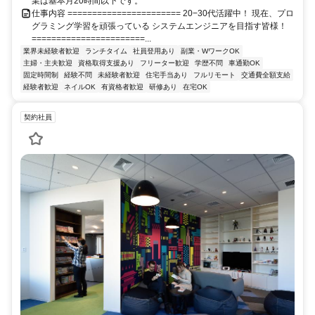
業は基本月20時間以下です。
仕事内容 ======================= 20−30代活躍中！ 現在、プロ
グラミング学習を頑張っている システムエンジニアを目指す皆様！
=======================...
業界未経験者歓迎
ランチタイム
社員登用あり
副業・WワークOK
主婦・主夫歓迎
資格取得支援あり
フリーター歓迎
学歴不問
車通勤OK
固定時間制
経験不問
未経験者歓迎
住宅手当あり
フルリモート
交通費全額支給
経験者歓迎
ネイルOK
有資格者歓迎
研修あり
在宅OK
契約社員