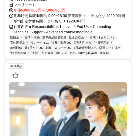
フルリモート
年俸6,000,000円～7,000,000円
勤務時間 固定時間制 9:00~18:00 実働時間： １年あたり 1920.0時間
平均所定労働時間： １年あたり 1920.0時間
仕事内容 ■ Responsibilities 1. Level 2 End User Computing
Technical Support • Advanced troubleshooting o...
制服あり
標準中国語
業界未経験者歓迎
飲食割引あり
短期（3ヵ月以内）
育休延長あり
ランチタイム
扶養内勤務OK
店舗割引あり
社員登用あり
無料研修
週1日からOK
副業・WワークOK
1日4時間以内OK
隔週シフト提出
土日祝のみOK
主婦・主夫歓迎
週1シフト提出
60代も応募可
準夜勤
業務委託