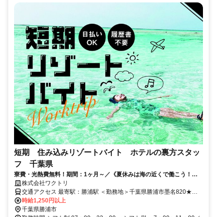
短期 住み込みリゾートバイト ホテルの裏方スタッ
フ 千葉県
寮費・光熱費無料！期間：1ヶ月～／《夏休みは海の近くで働こう！》
未経験OKの裏方リゾートバイト♪
株式会社ワクトリ
交通アクセス 最寄駅：勝浦駅 ＜勤務地＞千葉県勝浦市墨名820★寮
完備・赴任交通費支給！ 【東京方面より】 特急で東京駅⇒勝浦駅
時給1,250円以上
（約1時間30分） 勝浦駅より徒歩で約5分 ※ご自宅からの通勤も相談
千葉県勝浦市