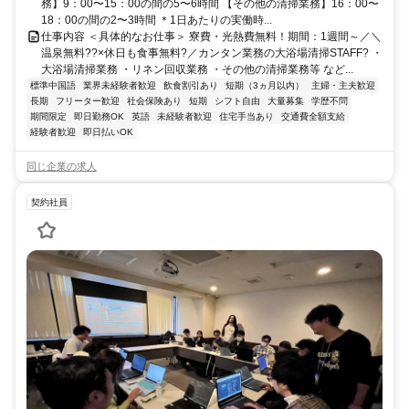
務】9：00〜15：00の間の5〜6時間 【その他の清掃業務】16：00〜
18：00の間の2〜3時間 ＊1日あたりの実働時...
仕事内容 ＜具体的なお仕事＞ 寮費・光熱費無料！期間：1週間～／＼
温泉無料??×休日も食事無料?／カンタン業務の大浴場清掃STAFF? ・
大浴場清掃業務 ・リネン回収業務 ・その他の清掃業務等 など...
標準中国語
業界未経験者歓迎
飲食割引あり
短期（3ヵ月以内）
主婦・主夫歓迎
長期
フリーター歓迎
社会保険あり
短期
シフト自由
大量募集
学歴不問
期間限定
即日勤務OK
英語
未経験者歓迎
住宅手当あり
交通費全額支給
経験者歓迎
即日払いOK
同じ企業の求人
契約社員