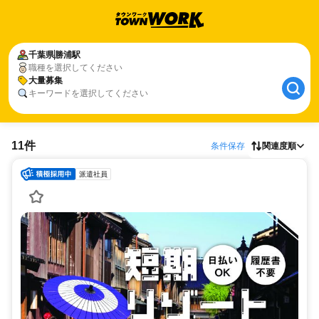
千葉県
勝浦駅
職種を選択してください
大量募集
キーワードを選択してください
11件
条件保存
関連度順
派遣社員