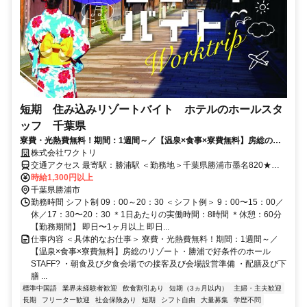
短期 住み込みリゾートバイト ホテルのホールスタ
ッフ 千葉県
寮費・光熱費無料！期間：1週間～／【温泉×食事×寮費無料】房総のリ
ゾート・勝浦で好条件のホールSTAFF?
株式会社ワクトリ
交通アクセス 最寄駅：勝浦駅 ＜勤務地＞千葉県勝浦市墨名820★寮
完備・赴任交通費支給！ 【東京方面より】 特急で東京駅⇒勝浦駅
時給1,300円以上
（約1時間30分） 勝浦駅より徒歩で約5分 ※ご自宅からの通勤も相談
千葉県勝浦市
OK！住み込みを希望されない場合もお気軽にご相談ください。
勤務時間 シフト制 09：00～20：30 ＜シフト例＞ 9：00〜15：00／
休／17：30〜20：30 ＊1日あたりの実働時間：8時間 ＊休憩：60分
【勤務期間】 即日〜1ヶ月以上 即日...
仕事内容 ＜具体的なお仕事＞ 寮費・光熱費無料！期間：1週間～／
【温泉×食事×寮費無料】房総のリゾート・勝浦で好条件のホール
STAFF? ・朝食及び夕食会場での接客及び会場設営準備 ・配膳及び下
膳 ...
標準中国語
業界未経験者歓迎
飲食割引あり
短期（3ヵ月以内）
主婦・主夫歓迎
長期
フリーター歓迎
社会保険あり
短期
シフト自由
大量募集
学歴不問