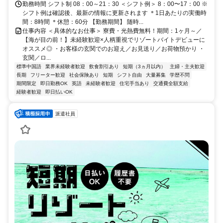
OK！住み込みを希望されない場合もお気軽にご相談ください。
勤務時間 シフト制 08：00～21：30 ＜シフト例＞ 8：00〜17：00 ※
シフト例は確認後、最新の情報に更新されます ＊1日あたりの実働時
間：8時間 ＊休憩：60分 【勤務期間】 随時...
仕事内容 ＜具体的なお仕事＞ 寮費・光熱費無料！期間：1ヶ月～／
【海が目の前！】未経験歓迎×人柄重視でリゾートバイトデビューに
オススメ◎ ・お客様の玄関でのお迎え／お見送り／お荷物預かり ・
玄関／ロ...
標準中国語
業界未経験者歓迎
飲食割引あり
短期（3ヵ月以内）
主婦・主夫歓迎
長期
フリーター歓迎
社会保険あり
短期
シフト自由
大量募集
学歴不問
期間限定
即日勤務OK
英語
未経験者歓迎
住宅手当あり
交通費全額支給
経験者歓迎
即日払いOK
派遣社員