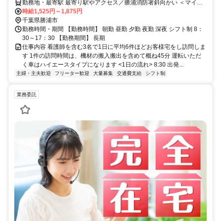
勤務地・最寄駅 最寄り駅やアクセス／勝浦消防署斜向かい ＜マイカ
ー通勤可/駐車場完備＞
時給1,525円～1,875円
千葉県勝浦市
勤務時間・期間 【勤務時間】 朝勤 昼勤 夕勤 夜勤 深夜 シフト制 8：
30～17：30 【勤務期間】 長期
仕事内容 看護師を含む3名で1日に平均6件ほどお客様宅をし訪問しま
す 1件の訪問時間は、機材の搬入搬出を含めて概ね45分 運転いただ
く車はハイエースタイプになります <1日の流れ> 8:30 出発...
主婦・主夫歓迎
フリーター歓迎
大量募集
交通費支給
シフト制
業務委託