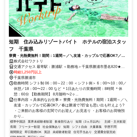
短期 住み込みリゾートバイト ホテルの宿泊スタッ
フ 千葉県
寮費・光熱費無料！期間：1週間～／＼友達・カップルで応募OK?／春
は勝浦で?貯金も思い出も叶えよう?
株式会社ワクトリ
交通アクセス 最寄駅：勝浦駅 ＜勤務地＞千葉県勝浦市墨名820★寮
完備・赴任交通費支給！ 【東京方面より】 特急で東京駅⇒勝浦駅
時給1,250円以上
（約1時間30分） 勝浦駅より徒歩で約5分 ※ご自宅からの通勤も相談
千葉県勝浦市
OK！住み込みを希望されない場合もお気軽にご相談ください。
勤務時間 シフト制 06：00～22：00 ＜シフト例＞ 6：00〜10：00／
休憩／18：00〜22：00 など ＊1日あたりの実働時間：8時間 ＊休
憩：60分 【勤務期間】 8月随時〜2ヶ...
仕事内容 ＜具体的なお仕事＞ 寮費・光熱費無料！期間：1週間～／＼
友達・カップルで応募OK?／春は勝浦で?貯金も思い出も叶えよう?
・ご来館のお客様の玄関でのお迎え／お見送り ・お客様のお荷物預
かり...
標準中国語
業界未経験者歓迎
飲食割引あり
短期（3ヵ月以内）
主婦・主夫歓迎
長期
フリーター歓迎
社会保険あり
短期
シフト自由
大量募集
学歴不問
期間限定
即日勤務OK
英語
未経験者歓迎
住宅手当あり
交通費全額支給