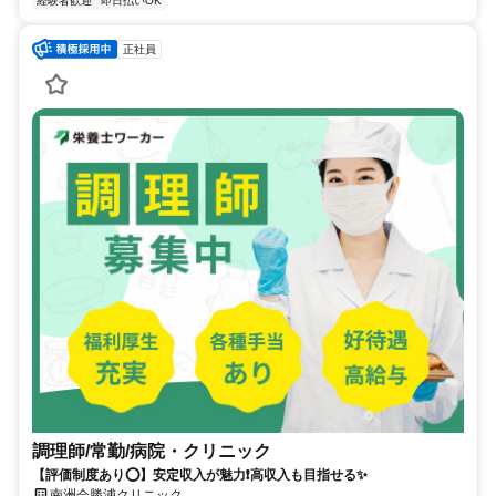
経験者歓迎
即日払いOK
正社員
調理師/常勤/病院・クリニック
【評価制度あり⭕️】安定収入が魅力❗️高収入も目指せる✨
南洲会勝浦クリニック