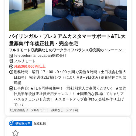
バイリンガル・プレミアムカスタマーサポート&TL大
量募集!半年後正社員・完全在宅
フルリモート◎残業なしのワークライフバランス◎充実のトレーニング
◎語学を活かして将来キャリア有望
TeleperformanceJapan株式会社
フルリモート
月給360,000円以上
勤務時間・曜日: 17：00～9：00 の間で実働 8 時間（土日祝含む週 5
日勤務） 完全週休2日制(シフトにより月8～9日休み) ※希望休ご相談
可能
仕事内容: ★TLも同時募集中！（弊社別求人ご参照ください） ★契約
社員半年後は正社員登用チャンス！！ ★国際的な職場にてキャリア
パス＆チェンジも充実！ ★スタートアップ案件ゆえ会社を作り上げ
ていく...
社員登用あり
フルリモート
残業なし
シフト制
派遣社員