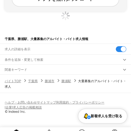
千葉県、勝浦駅、大量募集のアルバイト・バイト求人情報
求人の詳細を表示
条件を追加・変更して検索
市区町村を追加・変更
関連キーワード
完全在宅ワーク 全国
シール貼り 在宅
現在地周辺
ガチャガチャ
犬カフェ
千葉県
駅を追加・変更
バイトTOP
千葉県
勝浦市
勝浦駅
大量募集のアルバイト・バイト・
千葉県
すべて
求人
千葉市
すべて
職種を追加・変更
JR武蔵野線
中央区
花見川区
稲毛区
若葉区
緑区
美浜区
南流山駅
新松戸駅
新八柱駅
東松戸駅
市川大野駅
船橋法典駅
西船橋駅
飲食・フードサービス
銚子市
市川市
船橋市
館山市
木更津市
松戸市
野田市
茂原市
成田市
佐倉市
東金市
特徴を追加・変更
飲食・フードサービス
すべて
ヘルプ・お問い合わせ
サイトマップ
利用規約・プライバシーポリシー
JR中央・総武線
旭市
習志野市
柏市
勝浦市
市原市
流山市
八千代市
我孫子市
鴨川市
鎌ケ谷市
ホールスタッフ
キッチンスタッフ
皿洗い・洗い場
精肉・鮮魚加工
給食調理
人気
[企業]求人広告の掲載相談
市川駅
本八幡駅
下総中山駅
西船橋駅
船橋駅
東船橋駅
津田沼駅
幕張本郷駅
幕張駅
君津市
富津市
浦安市
四街道市
袖ケ浦市
八街市
印西市
白井市
富里市
南房総市
雇用形態を追加・変更
パン屋（ベーカリー）
フードカウンター販売員
バー（BAR）・バーテンダー
日払いOK
高校生歓迎
学生歓迎
深夜の仕事
髪型・髪色自由
ひげOK
ネイルOK
新検見川駅
稲毛駅
西千葉駅
千葉駅
匝瑳市
香取市
山武市
いすみ市
大網白里市
印旛郡
香取郡
山武郡
長生郡
夷隅郡
新着求人を受け取る
飲食店補助（開店・閉店準備）
飲食店（店長・マネージャー）
ピアスOK
アルバイト・パート
履歴書不要
オープニングスタッフ
留学生・外国人活躍中
安房郡
都道府県を変更
営業・販売
JR総武本線
勤務期間
正社員
市川駅
船橋駅
津田沼駅
稲毛駅
千葉駅
東千葉駅
都賀駅
四街道駅
物井駅
佐倉駅
営業・販売
すべて
短期
契約社員
単発・1日OK
長期
期間限定（春夏冬休み等）
南酒々井駅
榎戸駅
八街駅
日向駅
成東駅
松尾駅
横芝駅
飯倉駅
八日市場駅
干潟駅
旭駅
営業
テレフォンアポインター（テレアポ）
ルートセールス
コンビニ