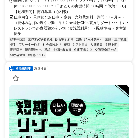
OK！住み込みを希望されない場合もお気軽にご相談ください。
勤務時間 シフト制 07：00～22：00 ＜シフト例＞ 7：00〜11：00／
休／18：00〜22：00 ＊1日あたりの実働時間：8時間 ＊休憩：60分
【勤務期間】 随時募集（応相談）
仕事内容 ＜具体的なお仕事＞ 寮費・光熱費無料！期間：1ヶ月～／
《夏休みは海の近くで働こう！》未経験OKの裏方リゾートバイト♪ ・
レストランでの食器類の洗い物（食洗器利用） ・配膳準備 ・客室清
掃及...
標準中国語
業界未経験者歓迎
飲食割引あり
短期（3ヵ月以内）
主婦・主夫歓迎
長期
フリーター歓迎
社会保険あり
短期
シフト自由
大量募集
学歴不問
期間限定
即日勤務OK
英語
未経験者歓迎
住宅手当あり
交通費全額支給
経験者歓迎
即日払いOK
派遣社員