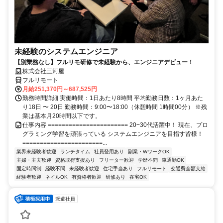
未経験のシステムエンジニア
【別業務なし】フルリモ研修で未経験から、エンジニアデビュー！
株式会社三河屋
フルリモート
月給251,370円～687,525円
勤務時間詳細 実働時間：1日あたり8時間 平均勤務日数：1ヶ月あた
り18日 〜 20日 勤務時間：9:00〜18:00（休憩時間 1時間00分） ※残
業は基本月20時間以下です。
仕事内容 ======================= 20−30代活躍中！ 現在、プロ
グラミング学習を頑張っている システムエンジニアを目指す皆様！
=======================...
業界未経験者歓迎
ランチタイム
社員登用あり
副業・WワークOK
主婦・主夫歓迎
資格取得支援あり
フリーター歓迎
学歴不問
車通勤OK
固定時間制
経験不問
未経験者歓迎
住宅手当あり
フルリモート
交通費全額支給
経験者歓迎
ネイルOK
有資格者歓迎
研修あり
在宅OK
派遣社員