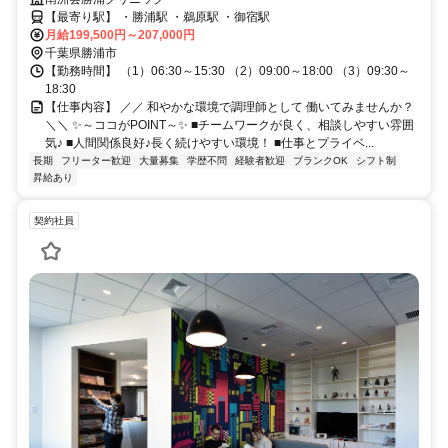
【最寄り駅】 ・勝浦駅 ・鵜原駅 ・御宿駅
月給199,500円～207,000円
千葉県勝浦市
【勤務時間】 （1）06:30～15:30 （2）09:00～18:00 （3）09:30～
18:30
【仕事内容】 ／／ 和やかな環境で調理師として 働いてみませんか？
＼＼ ✨～ココがPOINT～✨ ■チームワークが良く、相談しやすい雰囲
気♪ ■人間関係良好♪長く続けやすい環境！ ■仕事とプライベ...
長期
フリーター歓迎
大量募集
学歴不問
経験者歓迎
ブランクOK
シフト制
昇給あり
契約社員