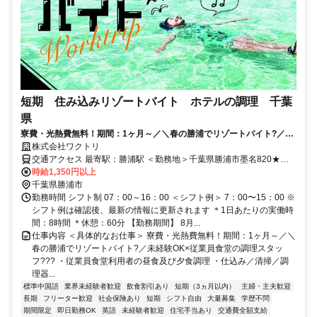
短期 住み込みリゾートバイト ホテルの調理 千葉
県
寮費・光熱費無料！期間：1ヶ月～／＼春の勝浦でリゾートバイト?／未
経験OK×従業員食堂の調理スタッフ???
株式会社ワクトリ
交通アクセス 最寄駅：勝浦駅 ＜勤務地＞千葉県勝浦市墨名820★寮
完備・赴任交通費支給！ 【東京方面より】 特急で東京駅⇒勝浦駅
時給1,350円以上
（約1時間30分） 勝浦駅より徒歩で約5分 ※ご自宅からの通勤も相談
千葉県勝浦市
OK！住み込みを希望されない場合もお気軽にご相談ください。
勤務時間 シフト制 07：00～16：00 ＜シフト例＞ 7：00〜15：00 ※
シフト例は確認後、最新の情報に更新されます ＊1日あたりの実働時
間：8時間 ＊休憩：60分 【勤務期間】 8月...
仕事内容 ＜具体的なお仕事＞ 寮費・光熱費無料！期間：1ヶ月～／＼
春の勝浦でリゾートバイト?／未経験OK×従業員食堂の調理スタッ
フ??? ・従業員食堂利用者の昼食及び夕食調理 ・仕込み／清掃／調
理器...
標準中国語
業界未経験者歓迎
飲食割引あり
短期（3ヵ月以内）
主婦・主夫歓迎
長期
フリーター歓迎
社会保険あり
短期
シフト自由
大量募集
学歴不問
期間限定
即日勤務OK
英語
未経験者歓迎
住宅手当あり
交通費全額支給