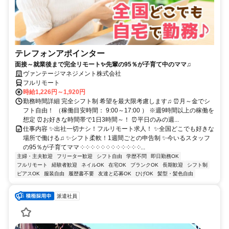
テレフォンアポインター
面接～就業後まで完全リモート✨先輩の95％が子育て中のママ♫
ヴァンテージマネジメント株式会社
フルリモート
時給1,226円～1,920円
勤務時間詳細 完全シフト制 希望を最大限考慮します♫ ⏰月～金でシ
フト自由！ （稼働目安時間： 9:00～17:00 ） ※週9時間以上の稼働を
想定 ⏰お好きな時間帯で1日3時間～！ ⏰平日のみの週...
仕事内容 ✨出社一切ナシ！フルリモート求人！ ✨全国どこでも好きな
場所で働ける♫ ✨シフト柔軟！1週間ごとの申告制 ✨今いるスタッフ
の95％が子育てママ ༶ ༶ ༶ ༶ ༶ ༶ ༶ ༶ ༶ ༶ ༶ ༶...
主婦・主夫歓迎
フリーター歓迎
シフト自由
学歴不問
即日勤務OK
フルリモート
経験者歓迎
ネイルOK
在宅OK
ブランクOK
長期歓迎
シフト制
ピアスOK
服装自由
履歴書不要
友達と応募OK
ひげOK
髪型・髪色自由
派遣社員