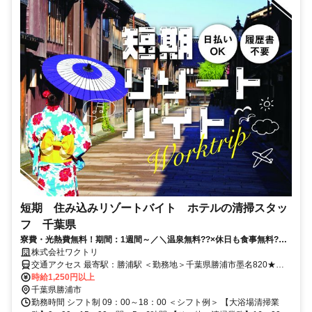
短期 住み込みリゾートバイト ホテルの清掃スタッ
フ 千葉県
寮費・光熱費無料！期間：1週間～／＼温泉無料??×休日も食事無料?／
カンタン業務の大浴場清掃STAFF?
株式会社ワクトリ
交通アクセス 最寄駅：勝浦駅 ＜勤務地＞千葉県勝浦市墨名820★寮
完備・赴任交通費支給！ 【東京方面より】 特急で東京駅⇒勝浦駅
時給1,250円以上
（約1時間30分） 勝浦駅より徒歩で約5分 ※ご自宅からの通勤も相談
千葉県勝浦市
OK！住み込みを希望されない場合もお気軽にご相談ください。
勤務時間 シフト制 09：00～18：00 ＜シフト例＞ 【大浴場清掃業