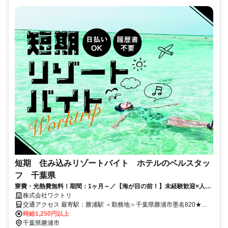
短期 住み込みリゾートバイト ホテルのベルスタッ
フ 千葉県
寮費・光熱費無料！期間：1ヶ月～／【海が目の前！】未経験歓迎×人柄
重視でリゾートバイトデビューにオススメ◎
株式会社ワクトリ
交通アクセス 最寄駅：勝浦駅 ＜勤務地＞千葉県勝浦市墨名820★寮
完備・赴任交通費支給！ 【東京方面より】 特急で東京駅⇒勝浦駅
時給1,250円以上
（約1時間30分） 勝浦駅より徒歩で約5分 ※ご自宅からの通勤も相談
千葉県勝浦市