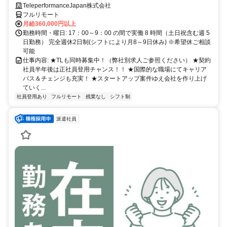
◎語学を活かして将来キャリア有望
TeleperformanceJapan株式会社
フルリモート
月給360,000円以上
勤務時間・曜日: 17：00～9：00 の間で実働 8 時間（土日祝含む週 5
日勤務） 完全週休2日制(シフトにより月8～9日休み) ※希望休ご相談
可能
仕事内容: ★TLも同時募集中！（弊社別求人ご参照ください） ★契約
社員半年後は正社員登用チャンス！！ ★国際的な職場にてキャリア
パス＆チェンジも充実！ ★スタートアップ案件ゆえ会社を作り上げ
ていく...
社員登用あり
フルリモート
残業なし
シフト制
派遣社員