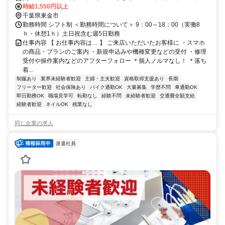
通勤OK
時給1,550円以上
千葉県東金市
勤務時間 シフト制 ＜勤務時間について＞ 9：00～18：00（実働8
ｈ・休憩1ｈ）土日祝含む週5日勤務
仕事内容 【 お仕事内容は… 】 ご来店いただいたお客様に ・スマホ
の商品・プランのご案内 ・新規申込みや機種変更などの受付 ・修理
受付や操作案内などのアフターフォロー ＊個人ノルマなし！ ＊落ち
着...
制服あり
業界未経験者歓迎
主婦・主夫歓迎
資格取得支援あり
長期
フリーター歓迎
社会保険あり
バイク通勤OK
大量募集
学歴不問
車通勤OK
即日勤務OK
職場見学可
転勤なし
経験不問
未経験者歓迎
交通費全額支給
経験者歓迎
ネイルOK
残業なし
同じ企業の求人
派遣社員