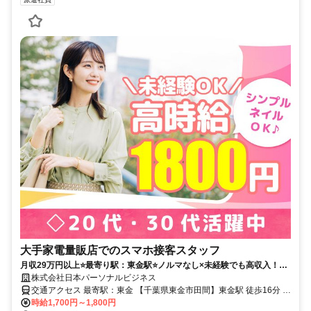
大手家電量販店でのスマホ接客スタッフ
月収29万円以上⭐️最寄り駅：東金駅⭐️ノルマなし×未経験でも高収入！勤
務開始時間はゆっくり〇✨最短2日後からスタートOK！
株式会社日本パーソナルビジネス
交通アクセス 最寄駅：東金 【千葉県東金市田間】東金駅 徒歩16分 ★
山武市、大網白里町、九十九里町、茂原市、八街市、千葉市緑区、横
時給1,700円～1,800円