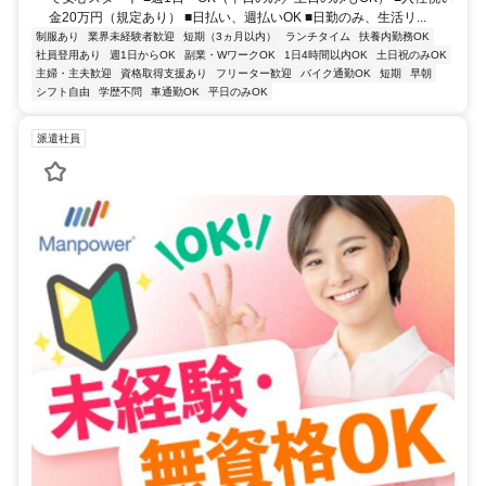
金20万円（規定あり） ■日払い、週払いOK ■日勤のみ、生活リ...
制服あり
業界未経験者歓迎
短期（3ヵ月以内）
ランチタイム
扶養内勤務OK
社員登用あり
週1日からOK
副業・WワークOK
1日4時間以内OK
土日祝のみOK
主婦・主夫歓迎
資格取得支援あり
フリーター歓迎
バイク通勤OK
短期
早朝
シフト自由
学歴不問
車通勤OK
平日のみOK
派遣社員