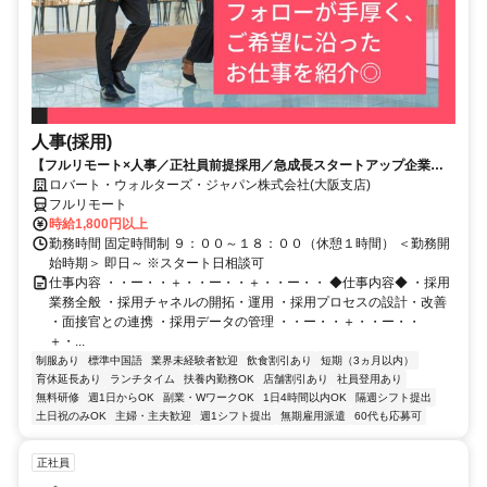
人事(採用)
【フルリモート×人事／正社員前提採用／急成長スタートアップ企業／
英語】Robert Walters
ロバート・ウォルターズ・ジャパン株式会社(大阪支店)
フルリモート
時給1,800円以上
勤務時間 固定時間制 ９：００～１８：００（休憩１時間） ＜勤務開
始時期＞ 即日～ ※スタート日相談可
仕事内容 ・・ー・・＋・・ー・・＋・・ー・・ ◆仕事内容◆ ・採用
業務全般 ・採用チャネルの開拓・運用 ・採用プロセスの設計・改善
・面接官との連携 ・採用データの管理 ・・ー・・＋・・ー・・
＋・...
制服あり
標準中国語
業界未経験者歓迎
飲食割引あり
短期（3ヵ月以内）
育休延長あり
ランチタイム
扶養内勤務OK
店舗割引あり
社員登用あり
無料研修
週1日からOK
副業・WワークOK
1日4時間以内OK
隔週シフト提出
土日祝のみOK
主婦・主夫歓迎
週1シフト提出
無期雇用派遣
60代も応募可
正社員