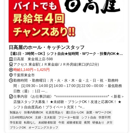
日高屋のホール・キッチンスタッフ
【週1日・3時間～OK】シフト自由★短時間・Wワーク・扶養内OK★食
事補助あり
日高屋 東金堀上店-598
アクセス 東金駅(ＪＲ東金線/ＪＲ外房線)東口(約12分)
時給1,140円～1,425円
千葉県東金市
勤務時間 ・勤務曜日：月・火・水・木・金・土・日・祝 ・勤務時
間： [1] 09:30～14:00 [2] 14:00～17:00 [3] 22:00～00:00 ・最低勤務
日数（週）：1日 ―...
仕事内容 《お仕事詳細》 *=========================* ＜新着＞
店舗スタッフ大募集！ ★未経験・ブランクOK！友達と応募OK！ ★
シフト自由度高め！プライベート充実！ *=...
制服あり
扶養内勤務OK
社員登用あり
週1日からOK
副業・WワークOK
1日4時間以内OK
主婦・主夫歓迎
フリーター歓迎
シフト自由
学歴不問
学生歓迎
転勤なし
未経験者歓迎
午前
経験者歓迎
夜間
研修あり
夕方
ブランクOK
オープニングスタッフ