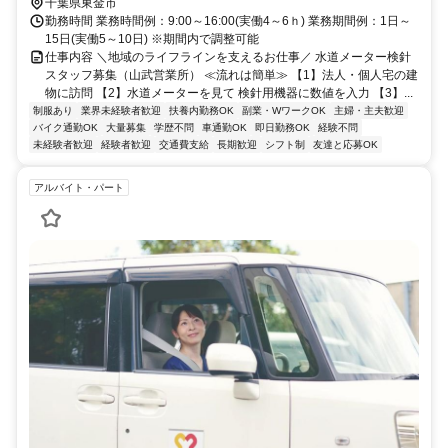
千葉県東金市
勤務時間 業務時間例：9:00～16:00(実働4～6ｈ) 業務期間例：1日～
15日(実働5～10日) ※期間内で調整可能
仕事内容 ＼地域のライフラインを支えるお仕事／ 水道メーター検針
スタッフ募集（山武営業所） ≪流れは簡単≫ 【1】法人・個人宅の建
物に訪問 【2】水道メーターを見て 検針用機器に数値を入力 【3】...
制服あり
業界未経験者歓迎
扶養内勤務OK
副業・WワークOK
主婦・主夫歓迎
バイク通勤OK
大量募集
学歴不問
車通勤OK
即日勤務OK
経験不問
未経験者歓迎
経験者歓迎
交通費支給
長期歓迎
シフト制
友達と応募OK
アルバイト・パート