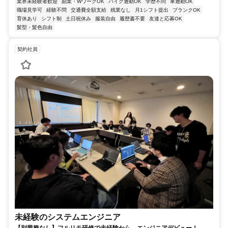
業界未経験者歓迎
副業・WワークOK
バイク通勤OK
学歴不問
車通勤OK
職場見学可
経験不問
交通費全額支給
残業なし
月1シフト提出
ブランクOK
育休あり
シフト制
土日祝休み
服装自由
履歴書不要
友達と応募OK
髪型・髪色自由
契約社員
未経験のシステムエンジニア