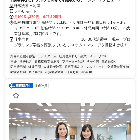
【別業務なし】フルリモ研修で未経験から、エンジニアデビュー！
株式会社三河屋
フルリモート
月給251,370円～687,525円
勤務時間詳細 実働時間：1日あたり8時間 平均勤務日数：1ヶ月あた
り18日 〜 20日 勤務時間：9:00〜18:00（休憩時間 1時間00分） ※残
業は基本月20時間以下です。
仕事内容 ======================= 20−30代活躍中！ 現在、プロ
グラミング学習を頑張っている システムエンジニアを目指す皆様！
=======================...
業界未経験者歓迎
ランチタイム
社員登用あり
副業・WワークOK
主婦・主夫歓迎
資格取得支援あり
フリーター歓迎
学歴不問
車通勤OK
固定時間制
経験不問
未経験者歓迎
住宅手当あり
フルリモート
交通費全額支給
経験者歓迎
ネイルOK
有資格者歓迎
研修あり
在宅OK
派遣社員