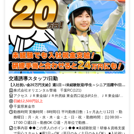
交通誘導スタッフ/日勤
【入社祝い金20万円支給】週1日～/未経験歓迎/学生～シニア活躍中/日払
い・週払いOK/履歴書不要！
株式会社オリエンタル警備 千葉RC(121)
アクセス ＪＲ東金線/ＪＲ外房線 東金西口徒歩約1分、ＪＲ東金線/Ｊ
Ｒ外房線 求名出入口1徒歩約51分、ＪＲ外房線/ＪＲ総武本線 大網徒
日給12,500円以上
歩約82分 (面接地/千葉リクルートセンター)千葉県千葉市中央区新町
千葉県東金市
１７－１６ 新町芳野ビル５Ｆ
勤務時間 実働時間：8時間/日 平均勤務日数：1ヶ月あたり12日 ・勤
務曜日：月・火・水・木・金・土・日・祝 ・勤務時間： [1] 08:00～
17:00 ◎週1日～勤務OK ◎週・月単位で勤務...
仕事内容 ◆◆この求人のポイント◆◆ ■未経験歓迎！研修＆資格支援
で安心スタート ■週1日～OK（平日のみ／土日のみもOK） ■入社祝い