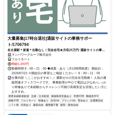
大量募集|17時台退社|通販サイトの事務サポー
ト/1706794
名古屋駅＊派遣＊出勤なし！完全在宅★月収25万円↑通販サイトの事務
サポート／在宅勤務あり／17時台退社／大量募集／開始日：即日
マンパワーグループ株式会社
フルリモート
時給1,494円
勤務時間 8：00～21：00 ◆残業：あり［月10時間程度］ 開始日：
2026/07/22 ※開始日の希望もご相談ください！ 8：00～21：00
仕事内容 ＼ここがおすすめ！／ 通勤ゼロの完全在宅勤務！ 人気の通
販関連オフィスワークです。 事務処理が中心で電話は少なめ♪しっか
り研修ありで未経験からチャレンジ可能◎長期安定を目指したい方に
おすすめ...
業界未経験者歓迎
主婦・主夫歓迎
資格取得支援あり
学歴不問
職場見学可
経験不問
フルリモート
研修あり
在宅OK
ブランクOK
育休あり
交通費支給
シフト制
社割あり
服装自由
履歴書不要
髪型・髪色自由