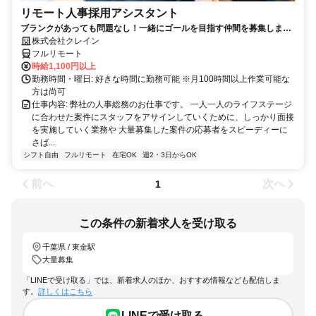
リモート人事採用アシスタント
ブランクがあっても問題なし！一緒にゴールを目指す仲間を募集しま
す！
株式会社クレイン
フルリモート
時給1,100円以上
勤務時間・曜日: 好きな時間に勤務可能 ※月100時間以上作業可能な
方は尚可
仕事内容: 弊社の人事総務のお仕事です。 一人一人のライフステージ
に合わせた案件にスタッフをアサインしていくために、しっかり面接
を実施していく業務や 大量募集した案件の応募者をスピーディーに
さば...
シフト自由
フルリモート
在宅OK
週2・3日からOK
前へ
次へ
1
この条件の新着求人を受け取る
千葉県 / 東金駅
大量募集
「LINEで受け取る」では、新着求人のほか、おすすめ情報なども配信しま
す。
詳しくはこちら
LINEで受け取る