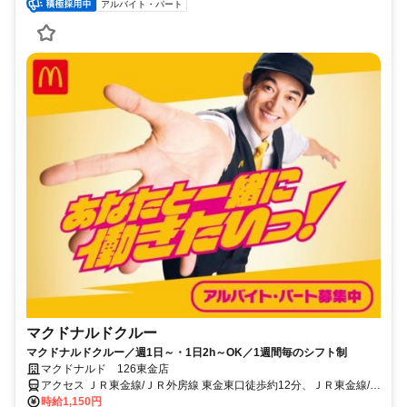
アルバイト・パート
マクドナルドクルー
マクドナルドクルー／週1日～・1日2h～OK／1週間毎のシフト制
マクドナルド 126東金店
アクセス ＪＲ東金線/ＪＲ外房線 東金東口徒歩約12分、ＪＲ東金線/Ｊ
Ｒ外房線 福俵徒歩約28分、ＪＲ東金線/ＪＲ外房線 求名出入口1徒歩
時給1,150円