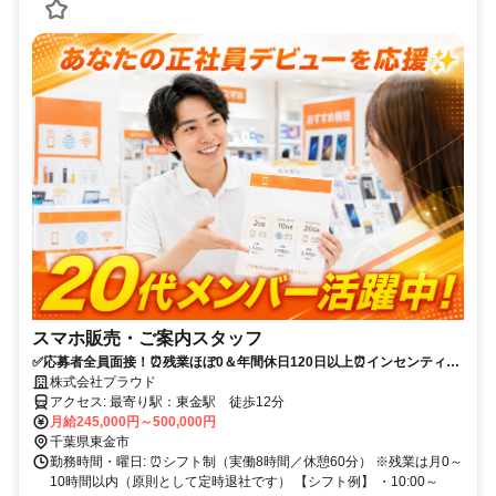
スマホ販売・ご案内スタッフ
✅応募者全員面接！⏰残業ほぼ0＆年間休日120日以上⏰インセンティブ
ありで未経験から高収入も！✨
株式会社プラウド
アクセス: 最寄り駅：東金駅 徒歩12分
月給245,000円～500,000円
千葉県東金市
勤務時間・曜日: ⏰シフト制（実働8時間／休憩60分） ※残業は月0～
10時間以内（原則として定時退社です） 【シフト例】 ・10:00～