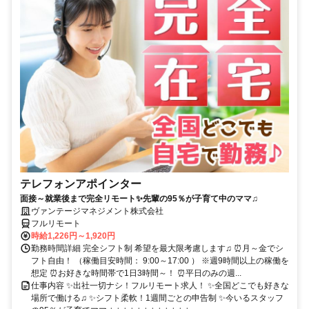
テレフォンアポインター
面接～就業後まで完全リモート✨先輩の95％が子育て中のママ♫
ヴァンテージマネジメント株式会社
フルリモート
時給1,226円～1,920円
勤務時間詳細 完全シフト制 希望を最大限考慮します♫ ⏰月～金でシ
フト自由！ （稼働目安時間： 9:00～17:00 ） ※週9時間以上の稼働を
想定 ⏰お好きな時間帯で1日3時間～！ ⏰平日のみの週...
仕事内容 ✨出社一切ナシ！フルリモート求人！ ✨全国どこでも好きな
場所で働ける♫ ✨シフト柔軟！1週間ごとの申告制 ✨今いるスタッフ