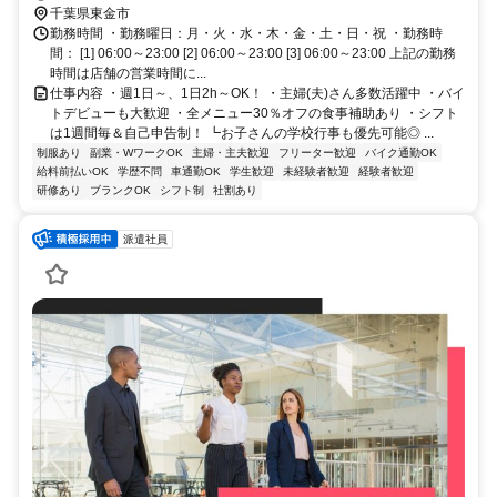
約59分 東金 [JR東金線] 福俵 [JR東金線] 求名 [JR東金線] 大網 [JR外房
千葉県東金市
線] 大網 [JR東金線]
勤務時間 ・勤務曜日：月・火・水・木・金・土・日・祝 ・勤務時
間： [1] 06:00～23:00 [2] 06:00～23:00 [3] 06:00～23:00 上記の勤務
時間は店舗の営業時間に...
仕事内容 ・週1日～、1日2h～OK！ ・主婦(夫)さん多数活躍中 ・バイ
トデビューも大歓迎 ・全メニュー30％オフの食事補助あり ・シフト
は1週間毎＆自己申告制！ ┗お子さんの学校行事も優先可能◎ ...
制服あり
副業・WワークOK
主婦・主夫歓迎
フリーター歓迎
バイク通勤OK
給料前払いOK
学歴不問
車通勤OK
学生歓迎
未経験者歓迎
経験者歓迎
研修あり
ブランクOK
シフト制
社割あり
派遣社員