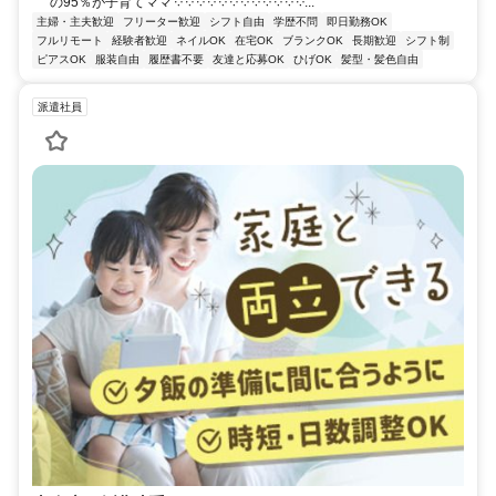
の95％が子育てママ ༶ ༶ ༶ ༶ ༶ ༶ ༶ ༶ ༶ ༶ ༶ ༶...
主婦・主夫歓迎
フリーター歓迎
シフト自由
学歴不問
即日勤務OK
フルリモート
経験者歓迎
ネイルOK
在宅OK
ブランクOK
長期歓迎
シフト制
ピアスOK
服装自由
履歴書不要
友達と応募OK
ひげOK
髪型・髪色自由
派遣社員