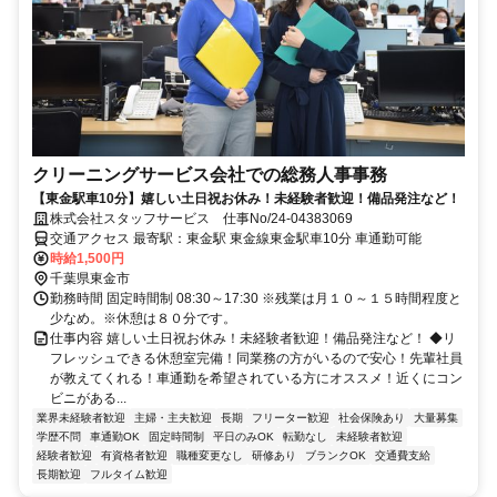
クリーニングサービス会社での総務人事事務
【東金駅車10分】嬉しい土日祝お休み！未経験者歓迎！備品発注など！
株式会社スタッフサービス 仕事No/24-04383069
交通アクセス 最寄駅：東金駅 東金線東金駅車10分 車通勤可能
時給1,500円
千葉県東金市
勤務時間 固定時間制 08:30～17:30 ※残業は月１０～１５時間程度と
少なめ。※休憩は８０分です。
仕事内容 嬉しい土日祝お休み！未経験者歓迎！備品発注など！ ◆リ
フレッシュできる休憩室完備！同業務の方がいるので安心！先輩社員
が教えてくれる！車通勤を希望されている方にオススメ！近くにコン
ビニがある...
業界未経験者歓迎
主婦・主夫歓迎
長期
フリーター歓迎
社会保険あり
大量募集
学歴不問
車通勤OK
固定時間制
平日のみOK
転勤なし
未経験者歓迎
経験者歓迎
有資格者歓迎
職種変更なし
研修あり
ブランクOK
交通費支給
長期歓迎
フルタイム歓迎