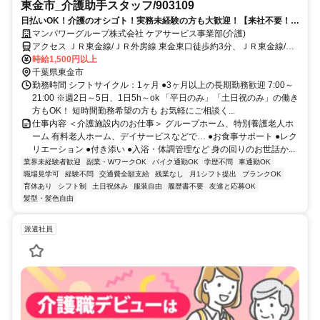
東金市_介護助手スタッフ/903109
日払いOK！介護のオシゴト！実務未経験の方も大歓迎！【来社不要！
WEB・電話登録OK】
マンパワーグループ株式会社 ケアサービス事業部(介護)
アクセス ＪＲ東金線/ＪＲ外房線 東金東口徒歩約3分、ＪＲ東金線/Ｊ
Ｒ外房線 福俵徒歩約36分、ＪＲ東金線/ＪＲ外房線 求名出入口1徒歩
時給1,500円以上
約51分 車・バイク通勤OK（派遣先による）
千葉県東金市
勤務時間 シフトサイクル：1ヶ月 ●3ヶ月以上の長期勤務歓迎 7:00～
21:00 ※週2日～5日、1日5h～ok 「平日のみ」「土日祝のみ」の働き
方もOK！ 短時間勤務希望の方も お気軽にご相談く...
仕事内容 ＜介護施設内のお仕事＞ グループホーム、特別養護老人ホ
ーム 有料老人ホーム、デイサービスなどで… ●お食事サポート ●レク
リエーション ●付き添い ●入浴・体調管理など 身の回りのお世話か...
業界未経験者歓迎
副業・WワークOK
バイク通勤OK
学歴不問
車通勤OK
職場見学可
経験不問
交通費全額支給
残業なし
月1シフト提出
ブランクOK
育休あり
シフト制
土日祝休み
服装自由
履歴書不要
友達と応募OK
髪型・髪色自由
派遣社員