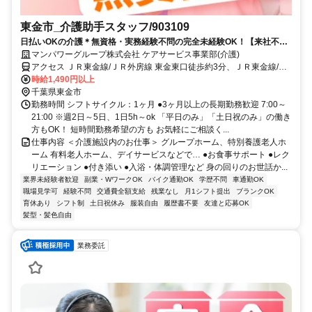
東金市_介護助手スタッフ/903109
日払いOKの介護＊無資格・実務経験不問の完全未経験OK！【来社不
要！WEB・電話登録OK】
マンパワーグループ株式会社 ケアサービス事業部(介護)
アクセス ＪＲ東金線/ＪＲ外房線 東金東口徒歩約3分、ＪＲ東金線/Ｊ
Ｒ外房線 福俵徒歩約36分、ＪＲ東金線/ＪＲ外房線 求名出入口1徒歩
時給1,490円以上
約51分 車・バイク通勤OK（派遣先による）
千葉県東金市
勤務時間 シフトサイクル：1ヶ月 ●3ヶ月以上の長期勤務歓迎 7:00～
21:00 ※週2日～5日、1日5h～ok 「平日のみ」「土日祝のみ」の働き
方もOK！ 短時間勤務希望の方も お気軽にご相談く...
仕事内容 ＜介護施設内のお仕事＞ グループホーム、特別養護老人ホ
ーム 有料老人ホーム、デイサービスなどで… ●お食事サポート ●レク
リエーション ●付き添い ●入浴・体調管理など 身の回りのお世話か...
業界未経験者歓迎
副業・WワークOK
バイク通勤OK
学歴不問
車通勤OK
職場見学可
経験不問
交通費全額支給
残業なし
月1シフト提出
ブランクOK
育休あり
シフト制
土日祝休み
服装自由
履歴書不要
友達と応募OK
髪型・髪色自由
業務委託