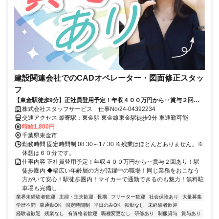
建設関連会社でのCADオペレーター・図面修正スタッ
フ
【東金駅徒歩9分】正社員登用予定！年収４００万円から‥賞与２回あ
り！駅徒歩圏内
株式会社スタッフサービス 仕事No/24-04392234
交通アクセス 最寄駅：東金駅 東金線東金駅徒歩9分 車通勤可能
時給1,800円
千葉県東金市
勤務時間 固定時間制 08:30～17:30 ※残業はほとんどありません。※
休憩は６０分です。
仕事内容 正社員登用予定！年収４００万円から‥賞与２回あり！駅
徒歩圏内 ◆幅広い年齢層の方が活躍中の職場！同じ業務をおこなう
方がいて安心！駅徒歩圏内！マイカーで通勤できるのも魅力！無料駐
車場も完備し...
業界未経験者歓迎
主婦・主夫歓迎
長期
フリーター歓迎
社会保険あり
大量募集
学歴不問
車通勤OK
固定時間制
平日のみOK
転勤なし
未経験者歓迎
経験者歓迎
残業なし
有資格者歓迎
職種変更なし
研修あり
制服貸与
賞与あり