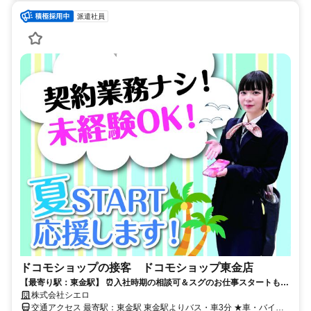
派遣社員
ドコモショップの接客 ドコモショップ東金店
【最寄り駅：東金駅】 ⏰️入社時期の相談可＆スグのお仕事スタートも⏰️
在職中の方は先の時期での入社もOK！ 人気の高収入＆接客のお仕事♪
株式会社シエロ
交通アクセス 最寄駅：東金駅 東金駅よりバス・車3分 ★車・バイク