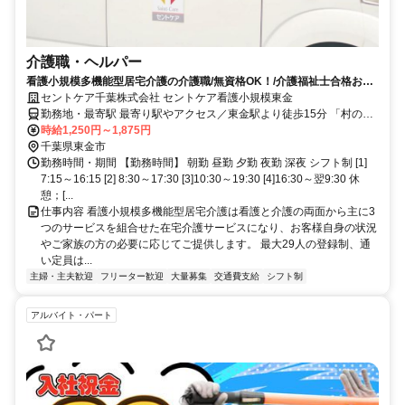
介護職・ヘルパー
看護小規模多機能型居宅介護の介護職/無資格OK！/介護福祉士合格お祝
い金あり☆資格取得をサポート
セントケア千葉株式会社 セントケア看護小規模東金
勤務地・最寄駅 最寄り駅やアクセス／東金駅より徒歩15分 「村の市
場」より徒歩1分 <マイカー通勤可・駐車場完備>
時給1,250円～1,875円
千葉県東金市
勤務時間・期間 【勤務時間】 朝勤 昼勤 夕勤 夜勤 深夜 シフト制 [1]
7:15～16:15 [2] 8:30～17:30 [3]10:30～19:30 [4]16:30～翌9:30 休
憩；[...
仕事内容 看護小規模多機能型居宅介護は看護と介護の両面から主に3
つのサービスを組合せた在宅介護サービスになり、お客様自身の状況
やご家族の方の必要に応じてご提供します。 最大29人の登録制、通
い定員は...
主婦・主夫歓迎
フリーター歓迎
大量募集
交通費支給
シフト制
アルバイト・パート