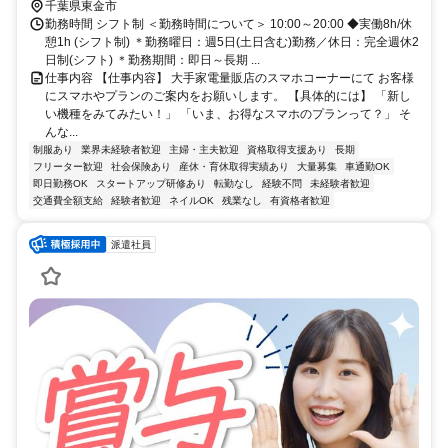
芝光町、千葉市中央区、千葉市若葉区、匝瑳市など周辺エリアから通
千葉県東金市
勤するスタッフがたくさんいますよ(^^)
勤務時間 シフト制 ＜勤務時間について＞ 10:00～20:00 ◆実働8h/休
憩1h (シフト制) ＊勤務曜日：週5日(土日含む)勤務／休日：完全週休2
日制(シフト) ＊勤務期間：即日～長期 ...
仕事内容 【仕事内容】 大手家電量販店のスマホコーナーにて お客様
にスマホやプランのご案内をお願いします。 【具体的には】 「新し
い機種をみてみたい！」 「いま、お得なスマホのプランって？」 そ
んな...
制服あり
業界未経験者歓迎
主婦・主夫歓迎
資格取得支援あり
長期
フリーター歓迎
社会保険あり
産休・育休取得実績あり
大量募集
車通勤OK
即日勤務OK
スタートアップ研修あり
転勤なし
経験不問
未経験者歓迎
交通費全額支給
経験者歓迎
ネイルOK
残業なし
有資格者歓迎
派遣社員