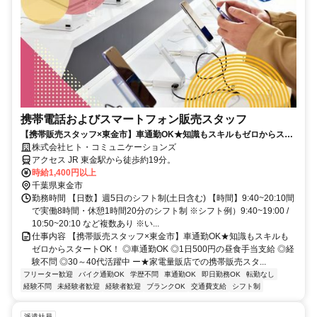
携帯電話およびスマートフォン販売スタッフ
【携帯販売スタッフ×東金市】車通勤OK★知識もスキルもゼロからスタ
ートOK！
株式会社ヒト・コミュニケーションズ
アクセス JR 東金駅から徒歩約19分。
時給1,400円以上
千葉県東金市
勤務時間 【日数】週5日のシフト制(土日含む) 【時間】9:40~20:10間
で実働8時間・休憩1時間20分のシフト制 ※シフト例）9:40~19:00 /
10:50~20:10 など複数あり ※い...
仕事内容 【携帯販売スタッフ×東金市】車通勤OK★知識もスキルも
ゼロからスタートOK！ ◎車通勤OK ◎1日500円の昼食手当支給 ◎経
験不問 ◎30～40代活躍中 ー★家電量販店での携帯販売スタ...
フリーター歓迎
バイク通勤OK
学歴不問
車通勤OK
即日勤務OK
転勤なし
経験不問
未経験者歓迎
経験者歓迎
ブランクOK
交通費支給
シフト制
派遣社員