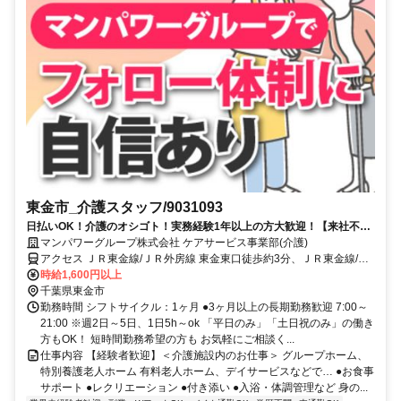
東金市_介護スタッフ/9031093
日払いOK！介護のオシゴト！実務経験1年以上の方大歓迎！【来社不
要！WEB・電話登録ＯＫ】
マンパワーグループ株式会社 ケアサービス事業部(介護)
アクセス ＪＲ東金線/ＪＲ外房線 東金東口徒歩約3分、ＪＲ東金線/Ｊ
Ｒ外房線 福俵徒歩約36分、ＪＲ東金線/ＪＲ外房線 求名出入口1徒歩
時給1,600円以上
約51分 車・バイク通勤OK（派遣先による）
千葉県東金市
勤務時間 シフトサイクル：1ヶ月 ●3ヶ月以上の長期勤務歓迎 7:00～
21:00 ※週2日～5日、1日5h～ok 「平日のみ」「土日祝のみ」の働き
方もOK！ 短時間勤務希望の方も お気軽にご相談く...
仕事内容 【経験者歓迎】＜介護施設内のお仕事＞ グループホーム、
特別養護老人ホーム 有料老人ホーム、デイサービスなどで… ●お食事
サポート ●レクリエーション ●付き添い ●入浴・体調管理など 身の...