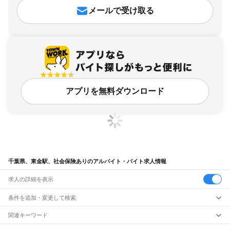
メールで受け取る
アプリを無料ダウンロード
千葉県、東金駅、社会保険ありのアルバイト・バイト求人情報
求人の詳細を表示
条件を追加・変更して検索
市区町村を追加・変更
関連キーワード
完全在宅ワーク 全国
シール貼り 在宅
現在地周辺
ガチャガチャ
犬カフェ
千葉県