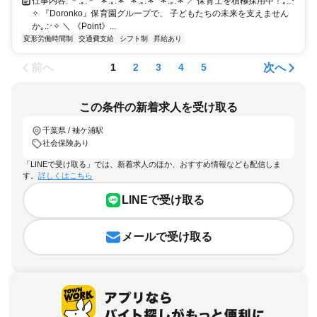
仕事内容: ＊.｡.＊ﾟ＊.｡.＊ﾟ＊.｡.＊ﾟ＊.｡.＊ ／ 保育士を積極採用中！｡.:･
✧ 『Doronko』保育園グループで、 子どもたちの未来を支えません
か｡.:･✧ ＼ 《Point》...
変形労働時間制
交通費支給
シフト制
昇給あり
前へ
次へ
1
2
3
4
5
この条件の新着求人を受け取る
千葉県 / 袖ケ浦駅
社会保険あり
「LINEで受け取る」では、新着求人のほか、おすすめ情報なども配信しま
す。
詳しくはこちら
LINEで受け取る
メールで受け取る