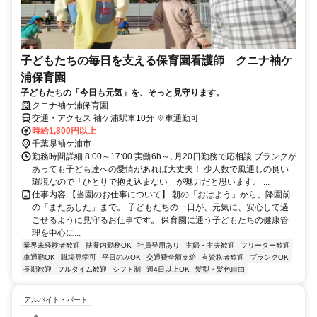
子どもたちの毎日を支える保育園看護師 クニナ袖ケ
浦保育園
子どもたちの「今日も元気」を、そっと見守ります。
クニナ袖ケ浦保育園
交通・アクセス 袖ケ浦駅車10分 ※車通勤可
時給1,800円以上
千葉県袖ケ浦市
勤務時間詳細 8:00～17:00 実働6h～､月20日勤務で応相談 ブランクが
あっても子ども達への愛情があれば大丈夫！ 少人数で風通しの良い
環境なので「ひとりで抱え込まない」が魅力だと思います。 ...
仕事内容 【当園のお仕事について】 朝の「おはよう」から、降園前
の「またあした」まで。 子どもたちの一日が、元気に、安心して過
ごせるように見守るお仕事です。 保育園に通う子どもたちの健康管
理を中心に...
業界未経験者歓迎
扶養内勤務OK
社員登用あり
主婦・主夫歓迎
フリーター歓迎
車通勤OK
職場見学可
平日のみOK
交通費全額支給
有資格者歓迎
ブランクOK
長期歓迎
フルタイム歓迎
シフト制
週4日以上OK
髪型・髪色自由
アルバイト・パート