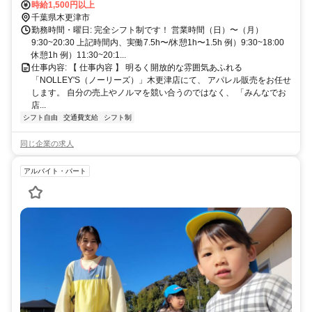
時給1,500円以上
駅 路線バス約15分 車通勤も可能です！
千葉県木更津市
勤務時間・曜日: 完全シフト制です！ 営業時間（日）〜（月）
9:30~20:30 上記時間内、実働7.5h〜/休憩1h〜1.5h 例）9:30~18:00
休憩1h 例）11:30~20:1...
仕事内容: 【 仕事内容 】 明るく開放的な雰囲気あふれる
「NOLLEY'S（ノーリーズ）」木更津店にて、 アパレル販売をお任せ
します。 自分の売上やノルマを競い合うのではなく、 「みんなでお
店...
シフト自由
交通費支給
シフト制
同じ企業の求人
アルバイト・パート