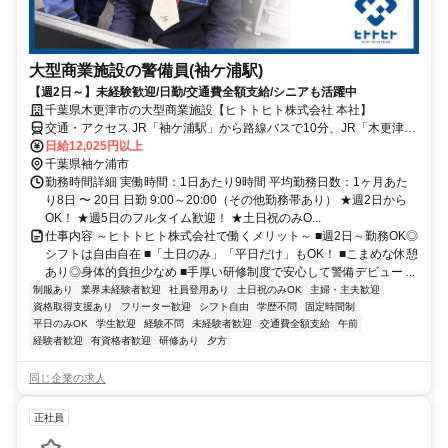
大型商業施設の警備員(袖ケ浦駅)
【週2日～】未経験歓迎/日勤/交通費全額支給/シニアも活躍中
千葉県木更津市の大型商業施設【ヒトトヒト株式会社 本社】
交通・アクセス JR「袖ケ浦駅」から路線バスで10分、JR「木更津
駅」から路線バスで20分
日給12,025円以上
千葉県袖ケ浦市
勤務時間詳細 実働時間：1日あたり9時間 平均勤務日数：1ヶ月あた
り8日 〜 20日 日勤 9:00～20:00（その他勤務帯あり） ★週2日から
OK！ ★週5日のフルタイム歓迎！ ★土日祝のみO...
仕事内容 ～ヒトトヒト株式会社で働くメリット～ ■週2日～勤務OK◎
シフトは自由自在 ■「土日のみ」「平日だけ」もOK！ ■こまめな休憩
あり◎身体的負担少なめ ■手厚い研修制度で安心して警備デビュー ...
制服あり
業界未経験者歓迎
社員登用あり
土日祝のみOK
主婦・主夫歓迎
資格取得支援あり
フリーター歓迎
シフト自由
学歴不問
固定時間制
平日のみOK
学生歓迎
経験不問
未経験者歓迎
交通費全額支給
午前
経験者歓迎
有資格者歓迎
研修あり
夕方
同じ企業の求人
正社員