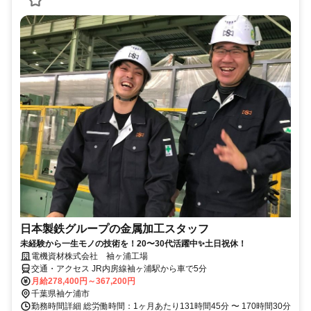
日本製鉄グループの金属加工スタッフ
未経験から一生モノの技術を！20〜30代活躍中✨土日祝休！
電機資材株式会社 袖ヶ浦工場
交通・アクセス JR内房線袖ヶ浦駅から車で5分
月給278,400円～367,200円
千葉県袖ケ浦市
勤務時間詳細 総労働時間：1ヶ月あたり131時間45分 〜 170時間30分