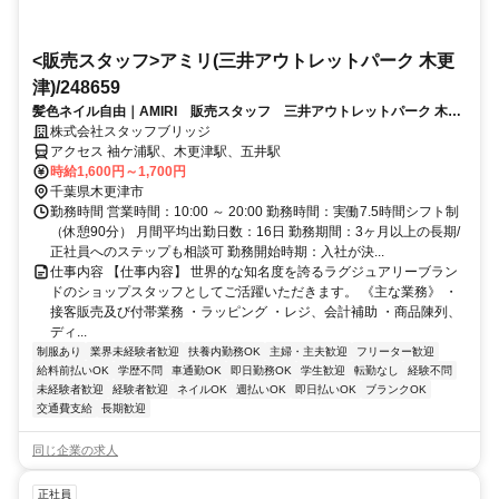
<販売スタッフ>アミリ(三井アウトレットパーク 木更
津)/248659
髪色ネイル自由｜AMIRI 販売スタッフ 三井アウトレットパーク 木更
津（車通勤可・学生OK）
株式会社スタッフブリッジ
アクセス 袖ケ浦駅、木更津駅、五井駅
時給1,600円～1,700円
千葉県木更津市
勤務時間 営業時間：10:00 ～ 20:00 勤務時間：実働7.5時間シフト制
（休憩90分） 月間平均出勤日数：16日 勤務期間：3ヶ月以上の長期/
正社員へのステップも相談可 勤務開始時期：入社が決...
仕事内容 【仕事内容】 世界的な知名度を誇るラグジュアリーブラン
ドのショップスタッフとしてご活躍いただきます。 《主な業務》 ・
接客販売及び付帯業務 ・ラッピング ・レジ、会計補助 ・商品陳列、
ディ...
制服あり
業界未経験者歓迎
扶養内勤務OK
主婦・主夫歓迎
フリーター歓迎
給料前払いOK
学歴不問
車通勤OK
即日勤務OK
学生歓迎
転勤なし
経験不問
未経験者歓迎
経験者歓迎
ネイルOK
週払いOK
即日払いOK
ブランクOK
交通費支給
長期歓迎
同じ企業の求人
正社員