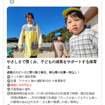
やさしさで育くみ、子どもの成長をサポートする保育
士
成長のスピードに寄り添う毎日。持ち帰り仕事一切なし！
クニナ袖ケ浦保育園
交通・アクセス 袖ケ浦駅車10分 ※車通勤可
時給1,300円以上
千葉県袖ケ浦市
勤務時間詳細 8:00～17:00 (非常勤)月10日程度で時間・曜日応相談
(常勤)実働6h～､月20日勤務で応相談 ブランクがあっても子ども達へ
の愛情があれば大丈夫！ 少人数で風通しの良い環境な...