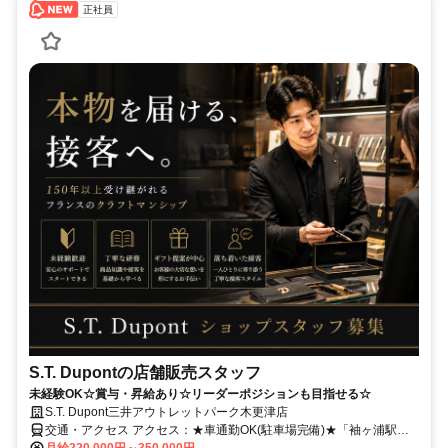
正社員
S.T. Dupontの店舗販売スタッフ
未経験OK☆賞与・昇給あり☆リーダーポジションも目指せる☆
S.T. Dupont三井アウトレットパーク木更津店
交通・アクセス アクセス：★車通勤OK(駐車場完備)★「袖ヶ浦駅」
バス約10分/ 「木更津駅」バス約30分
月給220,000円～350,000円