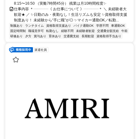
8:15〜16:50 （実働7時間45分） 残業は月10時間程度✨
仕事内容 ＊┈┈┈┈《 お仕事について 》┈┈┈┈＊ ＼ 未経験者大
歓迎★ ／ ✨日勤のみ・夜勤なし！生活リズムも安定 ✨資格取得支援
制度あり！ 未経験から“手に職”が◎ ✨マイカー通勤OK／転勤...
制服あり
ランチタイム
資格取得支援あり
バイク通勤OK
学歴不問
車通勤OK
固定時間制
職場見学可
転勤なし
経験不問
未経験者歓迎
交通費全額支給
午前
研修あり
夕方
賞与あり
育休あり
交通費支給
長期歓迎
資格取得手当あり
派遣社員