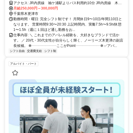
アクセス: JR内房線 袖ケ浦駅よりバス利用約10分 JR内房線 木更
月給250,000円～300,000円
津駅よりバス利用約15分 ＊車通勤も可能です。
千葉県木更津市
勤務時間・曜日: 完全シフト制です！ 月間休日9〜10日/年間110日と
なります。 営業時間9:30〜20:30 上記時間内、実働7.5h〜9.5h/休憩
1〜1.5h（週に１回ほど通し勤務をお...
仕事内容: ＼ これまでのアパレル経験を、大好きなブランドで活か
す。 ／ 20代・30代女性が自分らしく輝く、ノーリーズ木更津の副店
長候補。 ✼┈┈┈┈┈┈┈ここがPoint┈┈┈┈┈┈┈✼ ✅アパ...
シフト自由
交通費支給
シフト制
アルバイト・パート