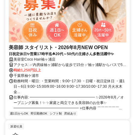
美容師 スタイリスト・2026年8月NEW OPEN
日祝定休日✨営業17時半迄☘20代～50代の主婦さん多数活躍中✨
美容室Coco Hair袖ヶ浦店
アクセス: ✅内房線袖ヶ浦駅から徒歩で15分 ✅袖ヶ浦駅からバスで5分
時給1,250円以上
✅通勤用自転車有り ✅スタッフ用駐車場完備
千葉県袖ケ浦市
勤務時間・曜日: ・営業時間：9:00~17:30 ・日曜・祝日定休日 ・週1
日～6日 9:00~15:00/9:00~16:00 9:00~17:30/10:00~17:30 月火水木
金...
仕事内容: ━━━━━━━━━━━━━━━━━━ ✨2026年8月／オ
ープニング募集！✨ ✨家庭と両立できる美容師のお仕事✨
━━━━━━━━━━━━━━━━━━ ⭐仕事内容 ￣￣￣￣￣￣...
週1日からOK
即日勤務OK
シフト制
昇給あり
派遣社員