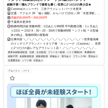
経験不要！憧れブランドで接客を磨く♪世界に2つだけの希少店★
Cassina(カッシーナ) 三井アウトレットパーク木更津
交通・アクセス JR「袖ヶ浦駅」からバスで10分／JR「木更津駅」か
らバスで20分 ★車・バイク通勤OK
月給258,000円～300,000円
千葉県木更津市
勤務時間詳細 実働時間：1日あたり8時間 平均勤務日数：1ヶ月あた
り22日 〜 23日 9：30～20：30内で実働8時間 ＊シフト制 ＊大型連
休の時は、勤務時間の変動有
仕事内容 ＼／＼／＼／＼／＼／＼／＼／＼／＼／＼／ ✨世界最高峰
のインテリアブランド✨ イタリア発「カッシーナ（Cassina）」 世界
に2つだけの超レアなアウトレット店！ ／＼／＼／＼／＼／＼／...
業界未経験者歓迎
主婦・主夫歓迎
フリーター歓迎
バイク通勤OK
車通勤OK
経験不問
未経験者歓迎
経験者歓迎
研修あり
賞与あり
ブランクOK
育休あり
交通費支給
シフト制
社割あり
アルバイト・パート