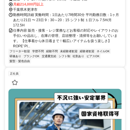
月給214,000円以上
千葉県木更津市
勤務時間詳細 実働時間：1日あたり7時間30分 平均勤務日数：1ヶ月
あたり21日 〜 23日 9：30～20：15 シフト制 １日フル 7.5H/月
172.5H
仕事内容 販売・接客・レジ業務などお客様の対応やレイアウトのお
手伝いや品出し、在庫の管理、店頭整理・清掃等をお願いしていま
す。 【仕事着から休日着まで！幅広いアイテムを扱う楽しさ】
ROPE' PI...
フリーター歓迎
学歴不問
経験不問
未経験者歓迎
経験者歓迎
ネイルOK
研修あり
ブランクOK
交通費支給
シフト制
社割あり
ピアスOK
髪型・髪色自由
正社員