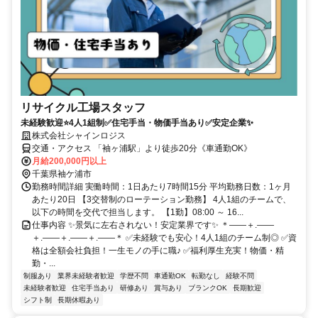
リサイクル工場スタッフ
未経験歓迎⭐4人1組制✅住宅手当・物価手当あり✅安定企業✨
株式会社シャインロジス
交通・アクセス 「袖ヶ浦駅」より徒歩20分《車通勤OK》
月給200,000円以上
千葉県袖ケ浦市
勤務時間詳細 実働時間：1日あたり7時間15分 平均勤務日数：1ヶ月
あたり20日 【3交替制のローテーション勤務】 4人1組のチームで、
以下の時間を交代で担当します。 【1勤】08:00 ～ 16...
仕事内容 ✨景気に左右されない！安定業界です✨ ＊――＋.――
＋.――＋.――＋.――＊ ✅未経験でも安心！4人1組のチーム制◎ ✅資
格は全額会社負担！一生モノの手に職♪ ✅福利厚生充実！物価・精
勤・...
制服あり
業界未経験者歓迎
学歴不問
車通勤OK
転勤なし
経験不問
未経験者歓迎
住宅手当あり
研修あり
賞与あり
ブランクOK
長期歓迎
シフト制
長期休暇あり