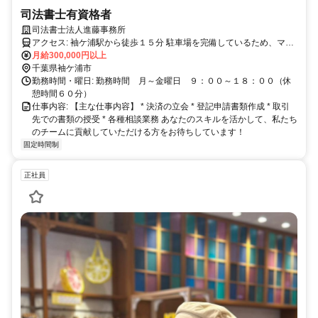
司法書士有資格者
司法書士法人進藤事務所
アクセス: 袖ケ浦駅から徒歩１５分 駐車場を完備しているため、マイ
カー通勤も可能です。
月給300,000円以上
千葉県袖ケ浦市
勤務時間・曜日: 勤務時間 月～金曜日 ９：００～１８：００（休
憩時間６０分）
仕事内容: 【主な仕事内容】 * 決済の立会 * 登記申請書類作成 * 取引
先での書類の授受 * 各種相談業務 あなたのスキルを活かして、私たち
のチームに貢献していただける方をお待ちしています！
固定時間制
正社員