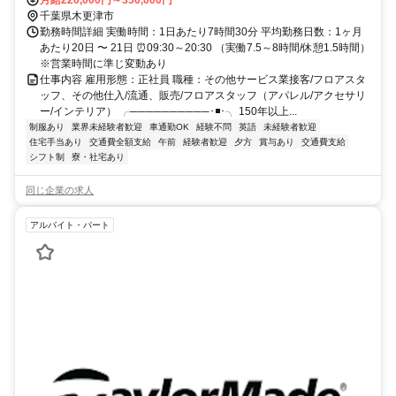
千葉県木更津市
勤務時間詳細 実働時間：1日あたり7時間30分 平均勤務日数：1ヶ月
あたり20日 〜 21日 ⏰09:30～20:30 （実働7.5～8時間/休憩1.5時間）
※営業時間に準じ変動あり
仕事内容 雇用形態：正社員 職種：その他サービス業接客/フロアスタ
ッフ、その他仕入/流通、販売/フロアスタッフ（アパレル/アクセサリ
ー/インテリア） ╭──────────･◾️･╮ 150年以上...
制服あり
業界未経験者歓迎
車通勤OK
経験不問
英語
未経験者歓迎
住宅手当あり
交通費全額支給
午前
経験者歓迎
夕方
賞与あり
交通費支給
シフト制
寮・社宅あり
同じ企業の求人
アルバイト・パート