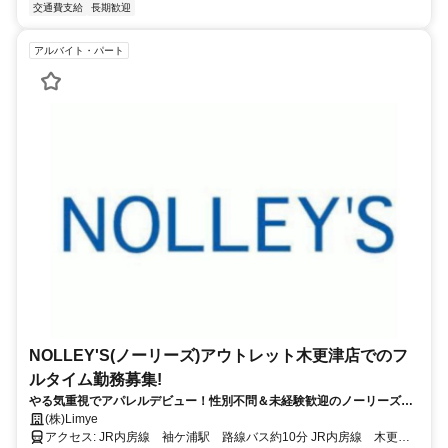
交通費支給
長期歓迎
アルバイト・パート
NOLLEY'S(ノーリーズ)アウトレット木更津店でのフ
ルタイム勤務募集!
やる気重視でアパレルデビュー！性別不問＆未経験歓迎のノーリーズ✨
高時給1500円・20〜30代の若手が楽しく活躍中！
(株)Limye
アクセス: JR内房線 袖ケ浦駅 路線バス約10分 JR内房線 木更津