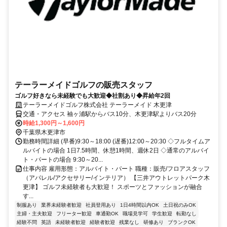
テーラーメイドゴルフの販売スタッフ
ゴルフ好きなら未経験でも大歓迎◆社割あり◆昇給年2回
テーラーメイドゴルフ株式会社 テーラーメイド 木更津
交通・アクセス 袖ヶ浦駅からバス10分、木更津駅よりバス20分
時給1,300円～1,600円
千葉県木更津市
勤務時間詳細 (早番)9:30～18:00 (遅番)12:00～20:30 ◇フルタイムア
ルバイトの場合 1日7.5時間、休憩1時間、週休2日 ◇通常のアルバイ
ト・パートの場合 9:30～20...
仕事内容 雇用形態：アルバイト・パート 職種：販売/フロアスタッフ
（アパレル/アクセサリー/インテリア） 【三井アウトレットパーク木
更津】 ゴルフ未経験者も大歓迎！ スポーツとファッションが融合
す...
制服あり
業界未経験者歓迎
社員登用あり
1日4時間以内OK
土日祝のみOK
主婦・主夫歓迎
フリーター歓迎
車通勤OK
職場見学可
学生歓迎
転勤なし
経験不問
英語
未経験者歓迎
経験者歓迎
残業なし
研修あり
ブランクOK