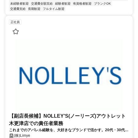
未経験者歓迎
交通費全額支給
経験者歓迎
有資格者歓迎
ブランクOK
交通費支給
長期歓迎
フルタイム歓迎
正社員
【副店長候補】NOLLEY'S(ノーリーズ)アウトレット
木更津店での責任者業務
これまでのアパレル経験を、大好きなブランドで活かす。20代・30代女
性が自分らしく輝く、ノーリーズ木更津の副店長候補✨
(株)Limye