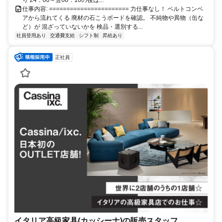
仕事内容: ======================= 力仕事なし！ ベルトコンベ
アから流れてくる 廃材の石こうボードを確認。 不純物や異物（缶な
ど）が 混ざっていないかを 検品・選別する...
社員登用あり
交通費支給
シフト制
昇給あり
正社員
イタリア高級家具(カッシーナ)の販売スタッフ