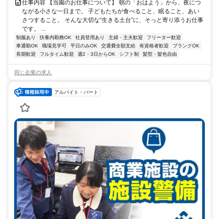
仕事内容 【当園のお仕事について】 朝の「おはよう」から、夜につ
ながる小さな一日まで。 子どもたちが食べること、眠ること、あい
さつすること。 そんな大切な“生きる土台”に、そっと寄り添うお仕事
です。 ...
制服あり
扶養内勤務OK
社員登用あり
主婦・主夫歓迎
フリーター歓迎
車通勤OK
職場見学可
平日のみOK
交通費全額支給
有資格者歓迎
ブランクOK
長期歓迎
フルタイム歓迎
週2・3日からOK
シフト制
髪型・髪色自由
同じ企業の求人
アルバイト・パート