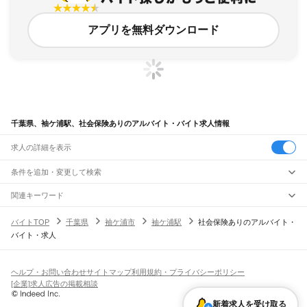
アプリを無料ダウンロード
千葉県、袖ケ浦駅、社会保険ありのアルバイト・バイト求人情報
求人の詳細を表示
条件を追加・変更して検索
市区町村を追加・変更
関連キーワード
完全在宅ワーク 全国
シール貼り 在宅
現在地周辺
ガチャガチャ
犬カフェ
千葉県
駅を追加・変更
バイトTOP
千葉県
袖ケ浦市
袖ケ浦駅
社会保険ありのアルバイト・
千葉県
すべて
バイト・求人
千葉市
すべて
職種を追加・変更
JR武蔵野線
中央区
花見川区
稲毛区
若葉区
緑区
美浜区
南流山駅
新松戸駅
新八柱駅
東松戸駅
市川大野駅
船橋法典駅
西船橋駅
飲食・フードサービス
銚子市
市川市
船橋市
館山市
木更津市
松戸市
野田市
茂原市
成田市
佐倉市
東金市
特徴を追加・変更
飲食・フードサービス
すべて
ヘルプ・お問い合わせ
サイトマップ
利用規約・プライバシーポリシー
JR中央・総武線
旭市
習志野市
柏市
勝浦市
市原市
流山市
八千代市
我孫子市
鴨川市
鎌ケ谷市
ホールスタッフ
キッチンスタッフ
皿洗い・洗い場
精肉・鮮魚加工
給食調理
人気
[企業]求人広告の掲載相談
市川駅
本八幡駅
下総中山駅
西船橋駅
船橋駅
東船橋駅
津田沼駅
幕張本郷駅
幕張駅
君津市
富津市
浦安市
四街道市
袖ケ浦市
八街市
印西市
白井市
富里市
南房総市
雇用形態を追加・変更
パン屋（ベーカリー）
フードカウンター販売員
バー（BAR）・バーテンダー
日払いOK
高校生歓迎
学生歓迎
深夜の仕事
髪型・髪色自由
ひげOK
ネイルOK
新検見川駅
稲毛駅
西千葉駅
千葉駅
匝瑳市
香取市
山武市
いすみ市
大網白里市
印旛郡
香取郡
山武郡
長生郡
夷隅郡
新着求人を受け取る
飲食店補助（開店・閉店準備）
飲食店（店長・マネージャー）
ピアスOK
アルバイト・パート
履歴書不要
オープニングスタッフ
留学生・外国人活躍中