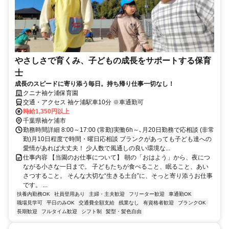
やさしさで育くみ、子どもの成長をサポートする保育
士
成長のスピードに寄り添う毎日。持ち帰り仕事一切なし！
クニナ袖ケ浦保育園
交通・アクセス 袖ケ浦駅車10分 ※車通勤可
時給1,350円以上
千葉県袖ケ浦市
勤務時間詳細 8:00～17:00 (常勤)実働6h～､月20日勤務で応相談 (非常
勤)月10日程度で時間・曜日応相談 ブランクがあっても子ども達への
愛情があれば大丈夫！ 少人数で風通しの良い環境な...
仕事内容 【当園のお仕事について】 朝の「おはよう」から、夜につ
ながる小さな一日まで。 子どもたちが食べること、眠ること、あい
さつすること。 そんな大切な“生きる土台”に、そっと寄り添うお仕事
です。 ...
扶養内勤務OK
社員登用あり
主婦・主夫歓迎
フリーター歓迎
車通勤OK
職場見学可
平日のみOK
交通費全額支給
残業なし
有資格者歓迎
ブランクOK
長期歓迎
フルタイム歓迎
シフト制
髪型・髪色自由