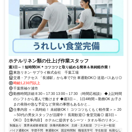
ホテルリネン類の仕上げ作業スタッフ
週3日～！短時間OK＊コツコツと取り組める簡単＆単純軽作業！
東急リネン･サプライ株式会社 千葉工場
交通・アクセス 「長浦駅」から車で7分 車通勤OK◎ 送迎バスあり◎
時給1,230円以上
千葉県袖ケ浦市
勤務時間詳細 8:30～17:30 13:00～17:30 （時間応相談） ◆上記時間
のシフトから選んで働けます ◆週3日～、1日4時間～勤務OK お子さ
まの発熱や急な予定など突発の事態もあるかと...
仕事内容 ＜＜高時給！ 未経験OK！ コツコツもくもく軽作業＞＞ 20
～50代の男女スタッフが活躍中！ 長期歓迎◎ 食堂完備◎ 週3日～
OK◎ 【仕事内容】 ホテルに提供するシーツ・タオル等のリネン...
制服あり
業界未経験者歓迎
扶養内勤務OK
主婦・主夫歓迎
フリーター歓迎
バイク通勤OK
学歴不問
車通勤OK
固定時間制
職場見学可
学生歓迎
転勤なし