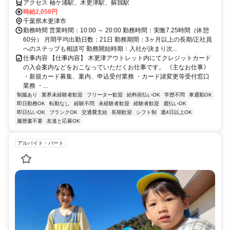
アクセス 袖ケ浦駅、木更津駅、蘇我駅
時給2,050円
千葉県木更津市
勤務時間 営業時間：10:00 ～ 20:00 勤務時間：実働7.25時間（休憩
60分） 月間平均出勤日数：21日 勤務期間：3ヶ月以上の長期/正社員
へのステップも相談可 勤務開始時期：入社が決まり次...
仕事内容 【仕事内容】 木更津アウトレット内にてクレジットカード
の入会案内などをおこなっていただくお仕事です。 《主なお仕事》
・新規カード募集、案内、申込受付業務 ・カード諸変更等受付窓口
業務 ・...
制服あり
業界未経験者歓迎
フリーター歓迎
給料前払いOK
学歴不問
車通勤OK
即日勤務OK
転勤なし
経験不問
未経験者歓迎
経験者歓迎
週払いOK
即日払いOK
ブランクOK
交通費支給
長期歓迎
シフト制
週4日以上OK
履歴書不要
友達と応募OK
アルバイト・パート