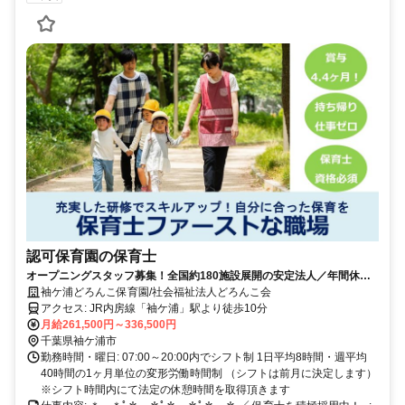
認可保育園の保育士
オープニングスタッフ募集！全国約180施設展開の安定法人／年間休日
125日以上／賞与4.4ヶ月／海外研修完備
袖ケ浦どろんこ保育園/社会福祉法人どろんこ会
アクセス: JR内房線「袖ケ浦」駅より徒歩10分
月給261,500円～336,500円
千葉県袖ケ浦市
勤務時間・曜日: 07:00～20:00内でシフト制 1日平均8時間・週平均
40時間の1ヶ月単位の変形労働時間制 （シフトは前月に決定します）
※シフト時間内にて法定の休憩時間を取得頂きます