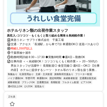
ホテルリネン類の出荷作業スタッフ
高収入♪コツコツ・もくもくと取り組める簡単＆単純軽作業！
東急リネン･サプライ株式会社 千葉工場
交通・アクセス 「長浦駅」から車で7分 車通勤OK◎ 送迎バスあり◎
時給1,350円以上
千葉県袖ケ浦市
勤務時間詳細 8:30～17:30 ◆実働8時間 ◆週4日～勤務OK
仕事内容 ＜＜未経験OK！コツコツもくもく軽作業＞＞ 20～50代の
男女スタッフが活躍中！ 長期歓迎◎ 食堂完備◎ 週4日～OK◎ 【仕事
内容】 ホテルに提供するシーツ・タオル等のリネン類を扱う業務...
制服あり
社員登用あり
主婦・主夫歓迎
資格取得支援あり
フリーター歓迎
バイク通勤OK
学歴不問
車通勤OK
固定時間制
未経験者歓迎
交通費全額支給
経験者歓迎
ブランクOK
交通費支給
長期歓迎
フルタイム歓迎
ピアスOK
週4日以上OK
ひげOK
送迎あり
正社員