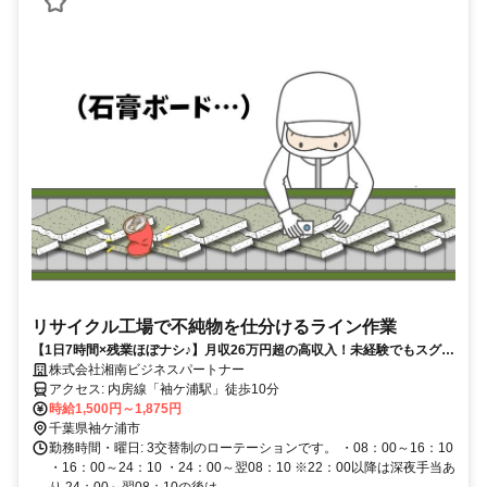
リサイクル工場で不純物を仕分けるライン作業
【1日7時間×残業ほぼナシ♪】月収26万円超の高収入！未経験でもスグに
覚えられるシンプル作業！初期費用0円で即入居可能な寮完備◎
株式会社湘南ビジネスパートナー
アクセス: 内房線「袖ケ浦駅」徒歩10分
時給1,500円～1,875円
千葉県袖ケ浦市
勤務時間・曜日: 3交替制のローテーションです。 ・08：00～16：10
・16：00～24：10 ・24：00～翌08：10 ※22：00以降は深夜手当あ
り 24：00～翌08：10の後は...