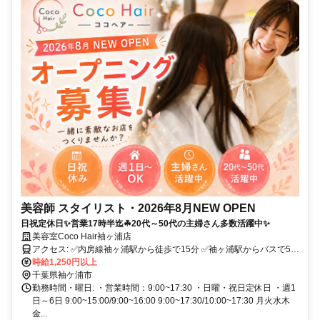
美容師 スタイリスト・2026年8月NEW OPEN
日祝定休日✨営業17時半迄☘20代～50代の主婦さん多数活躍中✨
美容室Coco Hair袖ヶ浦店
アクセス: ✅内房線袖ヶ浦駅から徒歩で15分 ✅袖ヶ浦駅からバスで5分
時給1,250円以上
✅通勤用自転車有り ✅スタッフ用駐車場完備
千葉県袖ケ浦市
勤務時間・曜日: ・営業時間：9:00~17:30 ・日曜・祝日定休日 ・週1
日～6日 9:00~15:00/9:00~16:00 9:00~17:30/10:00~17:30 月火水木
金...