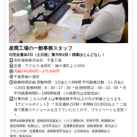
産廃工場の一般事務スタッフ
◎完全週休2日（土日祝）賞与年2回！残業ほとんどなし！
宮松城南株式会社 千葉工場
交通・アクセス 金田IC・袖ケ浦ICより10分
月給240,000円～270,000円
千葉県袖ケ浦市
勤務時間詳細 実働時間：1日あたり8時間 平均勤務日数：1ヶ月あた
り20日 勤務時間：8：30～17：30 ＊休憩時間12：00～13：00 ＊月
平均残業時間0～15時間程度 （※残業代は全額支給）
仕事内容 こちらの求人は事務経験半年以上の方が対象となります。
【アピールポイント】 ＊完全週休2日制！年間休日130日以上 ＊ご自
身で業務スケジュールを立てていただくので、プライベートも充実！
＊...
業界未経験者歓迎
資格取得支援あり
バイク通勤OK
学歴不問
車通勤OK
固定時間制
転勤なし
住宅手当あり
交通費全額支給
経験者歓迎
賞与あり
ブランクOK
交通費支給
資格取得手当あり
土日祝休み
昼食補助あり
髪型・髪色自由