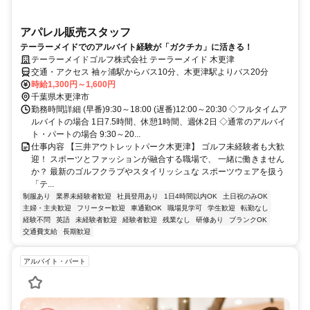
アパレル販売スタッフ
テーラーメイドでのアルバイト経験が「ガクチカ」に活きる！
テーラーメイドゴルフ株式会社 テーラーメイド 木更津
交通・アクセス 袖ヶ浦駅からバス10分、木更津駅よりバス20分
時給1,300円～1,600円
千葉県木更津市
勤務時間詳細 (早番)9:30～18:00 (遅番)12:00～20:30 ◇フルタイムア
ルバイトの場合 1日7.5時間、休憩1時間、週休2日 ◇通常のアルバイ
ト・パートの場合 9:30～20...
仕事内容 【三井アウトレットパーク木更津】 ゴルフ未経験者も大歓
迎！ スポーツとファッションが融合する職場で、 一緒に働きません
か？ 最新のゴルフクラブやスタイリッシュな スポーツウェアを扱う
「テ...
制服あり
業界未経験者歓迎
社員登用あり
1日4時間以内OK
土日祝のみOK
主婦・主夫歓迎
フリーター歓迎
車通勤OK
職場見学可
学生歓迎
転勤なし
経験不問
英語
未経験者歓迎
経験者歓迎
残業なし
研修あり
ブランクOK
交通費支給
長期歓迎
アルバイト・パート