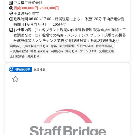
ヶ浦市
中央機工株式会社
月給300,000円～500,000円
千葉県袖ケ浦市
勤務時間 08:00～17:00（所属現場による） 休憩120分 平均所定労働
時間（1か月当たり）： 165時間
お仕事内容 （1）各プラント現場の作業進捗管理 現場進捗の確認・工
程調整など （2）現場での補修・メンテナンス プラント現場での機器
分解整備等のメンテナンス業務 受動喫煙対策：敷地内喫煙所あり
制服あり
資格取得支援あり
急募
固定時間制
平日のみOK
住宅手当あり
有資格者歓迎
社会保険完備
制服貸与
賞与あり
ブランクOK
交通費支給
土日祝休み
昇給あり
派遣社員