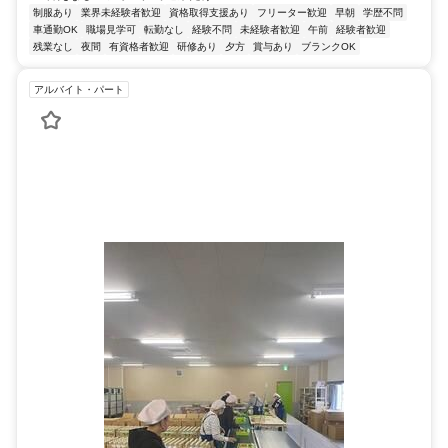
制服あり
業界未経験者歓迎
資格取得支援あり
フリーター歓迎
早朝
学歴不問
車通勤OK
職場見学可
転勤なし
経験不問
未経験者歓迎
午前
経験者歓迎
残業なし
夜間
有資格者歓迎
研修あり
夕方
賞与あり
ブランクOK
アルバイト・パート