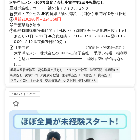
太平洋セメント100％出資子会社◆賞与年2回◆転勤なし
株式会社ナコード 袖ケ浦リサイクルセンター
交通・アクセス JR内房線「袖ケ浦駅」北口から車で約10分 ※転勤な
し
月給210,160円～224,350円
千葉県袖ケ浦市
勤務時間詳細 実働時間：1日あたり7時間10分 平均勤務日数：1ヶ月
あたり21日 〜 23日 ◆交代勤務 ・8:00～16:10 ・16:00～翌0:10 ・
0:00～8:10 ※実働7時間10分（...
仕事内容 ━━━━━━━━━━━━━━ 《 安定性・将来性抜群 》
太平洋セメント株式会社の 100％出資子会社！ 手厚い待遇・福利厚
生も魅力 ━━━━━━━━━━━━━━ 「経験に強い自信はない
け...
業界未経験者歓迎
資格取得支援あり
フリーター歓迎
学歴不問
車通勤OK
転勤なし
経験不問
未経験者歓迎
住宅手当あり
研修あり
賞与あり
ブランクOK
育休あり
交通費支給
シフト制
長期休暇あり
アルバイト・パート