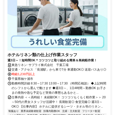
ホテルリネン類の仕上げ作業スタッフ
週3日～！短時間OK＊コツコツと取り組める簡単＆単純軽作業！
東急リネン･サプライ株式会社 千葉工場
交通・アクセス 「長浦駅」から車で7分 車通勤OK◎ 送迎バスあり◎
時給1,230円以上
千葉県袖ケ浦市
勤務時間詳細 8:30～17:30 13:00～17:30 （時間応相談） ◆上記時間
のシフトから選んで働けます ◆週3日～、1日4時間～勤務OK お子さ
まの発熱や急な予定など突発の事態もあるかと...
仕事内容 ＜＜高時給！ 未経験OK！ コツコツもくもく軽作業＞＞ 20
～50代の男女スタッフが活躍中！ 長期歓迎◎ 食堂完備◎ 週3日～
OK◎ 【仕事内容】 ホテルに提供するシーツ・タオル等のリネン...
制服あり
業界未経験者歓迎
扶養内勤務OK
主婦・主夫歓迎
フリーター歓迎