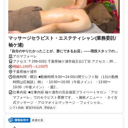
マッサージセラピスト・エステティシャン(業務委託/
袖ケ浦)
「自分のやりたかったことが、形にできるお店」——現役スタッフの言
葉です
アロマフォーレ
アクセス: 〒299-0261 千葉県袖ケ浦市福王台1丁目 アクセス：JR内
時給1,100円～4,150円
房線 袖ケ浦駅 徒歩5分 駐車場完備
千葉県袖ケ浦市
勤務時間・曜日: ■勤務時間 9:00〜24:00の間でシフト制 （1日の勤務
時間は応相談） 例） ・10:00〜16:00（午前メイン） ・13:00〜
19:00（午後メイン） ・週2...
仕事内容: ■仕事内容 袖ケ浦市の完全個室プライベートサロン 「アロ
マフォーレ」でのセラピスト業務です。 ＜施術メニュー＞ ・タイ古
式マッサージ ・アロマオイルマッサージ ・フェイシャル...
シフト自由
駅近5分以内
昇給あり
派遣社員