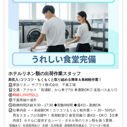
ホテルリネン類の出荷作業スタッフ
高収入♪コツコツ・もくもくと取り組める簡単＆単純軽作業！
東急リネン･サプライ株式会社 千葉工場
交通・アクセス 「長浦駅」から車で7分 車通勤OK◎ 送迎バスあり◎
時給1,350円以上
千葉県袖ケ浦市
勤務時間詳細 8:30～17:30 ◆実働8時間 ◆週4日～勤務OK
仕事内容 ＜＜未経験OK！コツコツもくもく軽作業＞＞ 20～50代の
男女スタッフが活躍中！ 長期歓迎◎ 食堂完備◎ 週4日～OK◎ 【仕事
内容】 ホテルに提供するシーツ・タオル等のリネン類を扱う業務...
制服あり
社員登用あり
主婦・主夫歓迎
資格取得支援あり
フリーター歓迎