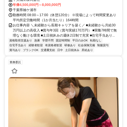
年俸4,500,000円～8,000,000円
千葉県袖ケ浦市
勤務時間 08:00～17:00（休憩120分） ※現場によって時間変更あり
平均所定労働時間（1か月当たり）164時間
お仕事内容 ＼未経験から長期キャリアを築く／ ■未経験から月給30
万円以上の高収入 ■賞与年3回（賞与実績170万円） ■実働7時間で無
理なく働ける環境 ■土日祝休みの週休2日制で充実 ■住宅手当あり...
資格取得支援あり
急募
学歴不問
固定時間制
平日のみOK
転勤なし
住宅手当あり
経験者歓迎
有資格者歓迎
研修あり
社会保険完備
制服貸与
賞与あり
ブランクOK
交通費支給
日中
土日祝休み
昇給あり
業務委託