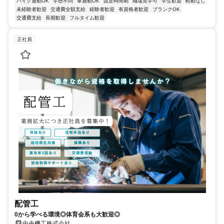
バイク通勤OK
学歴不問
車通勤OK
固定時間制
職場見学可
学生歓迎
転勤なし
未経験者歓迎
交通費全額支給
経験者歓迎
有資格者歓迎
ブランクOK
交通費支給
長期歓迎
フルタイム歓迎
正社員
配管工
0から学べる環境◎体育会系も大歓迎◎
中央機工株式会社