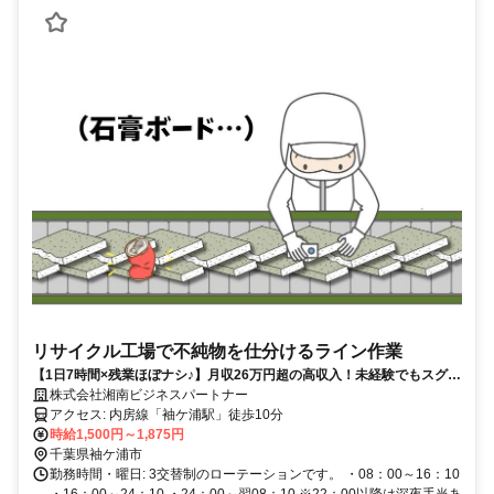
リサイクル工場で不純物を仕分けるライン作業
【1日7時間×残業ほぼナシ♪】月収26万円超の高収入！未経験でもスグに
覚えられるシンプル作業！初期費用0円で即入居可能な寮完備◎
株式会社湘南ビジネスパートナー
アクセス: 内房線「袖ケ浦駅」徒歩10分
時給1,500円～1,875円
千葉県袖ケ浦市
勤務時間・曜日: 3交替制のローテーションです。 ・08：00～16：10