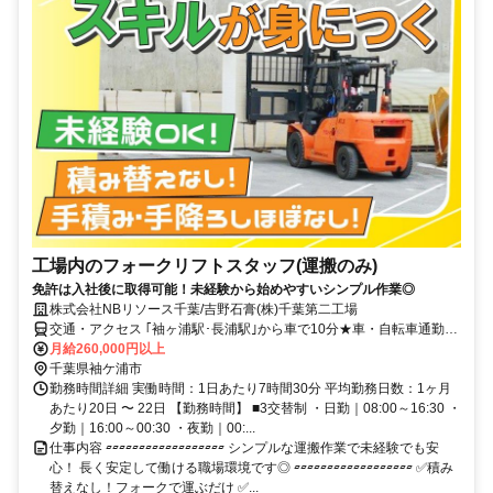
工場内のフォークリフトスタッフ(運搬のみ)
免許は入社後に取得可能！未経験から始めやすいシンプル作業◎
株式会社NBリソース千葉/吉野石膏(株)千葉第二工場
交通・アクセス ｢袖ヶ浦駅･長浦駅｣から車で10分★車・自転車通勤
OK★
月給260,000円以上
千葉県袖ケ浦市
勤務時間詳細 実働時間：1日あたり7時間30分 平均勤務日数：1ヶ月
あたり20日 〜 22日 【勤務時間】 ■3交替制 ・日勤｜08:00～16:30 ・
夕勤｜16:00～00:30 ・夜勤｜00:...
仕事内容 ▱▱▱▱▱▱▱▱▱▱▱▱▱▱▱▱▱▱ シンプルな運搬作業で未経験でも安
心！ 長く安定して働ける職場環境です◎ ▱▱▱▱▱▱▱▱▱▱▱▱▱▱▱▱▱▱ ✅積み
替えなし！フォークで運ぶだけ ✅...