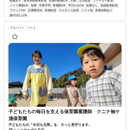
制服あり
業界未経験者歓迎
扶養内勤務OK
主婦・主夫歓迎
フリーター歓迎
バイク通勤OK
短期
学歴不問
車通勤OK
平日のみOK
転勤なし
未経験者歓迎
ブランクOK
交通費支給
長期歓迎
フルタイム歓迎
シフト制
長期休暇あり
週4日以上OK
アルバイト・パート
子どもたちの毎日を支える保育園看護師 クニナ袖ケ
浦保育園
子どもたちの「今日も元気」を、そっと見守ります。
クニナ袖ケ浦保育園