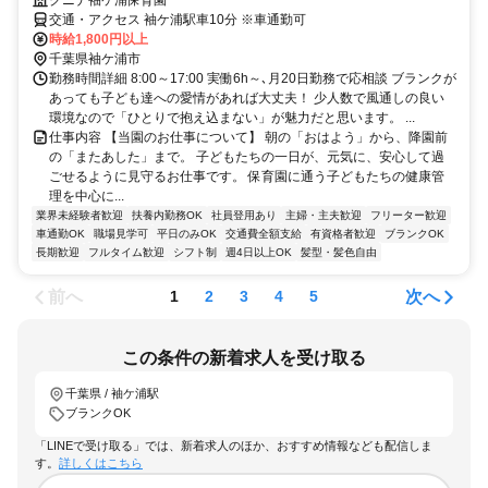
交通・アクセス 袖ケ浦駅車10分 ※車通勤可
時給1,800円以上
千葉県袖ケ浦市
勤務時間詳細 8:00～17:00 実働6h～､月20日勤務で応相談 ブランクが
あっても子ども達への愛情があれば大丈夫！ 少人数で風通しの良い
環境なので「ひとりで抱え込まない」が魅力だと思います。 ...
仕事内容 【当園のお仕事について】 朝の「おはよう」から、降園前
の「またあした」まで。 子どもたちの一日が、元気に、安心して過
ごせるように見守るお仕事です。 保育園に通う子どもたちの健康管
理を中心に...
業界未経験者歓迎
扶養内勤務OK
社員登用あり
主婦・主夫歓迎
フリーター歓迎
車通勤OK
職場見学可
平日のみOK
交通費全額支給
有資格者歓迎
ブランクOK
長期歓迎
フルタイム歓迎
シフト制
週4日以上OK
髪型・髪色自由
前へ
次へ
1
2
3
4
5
この条件の新着求人を受け取る
千葉県 / 袖ケ浦駅
ブランクOK
「LINEで受け取る」では、新着求人のほか、おすすめ情報なども配信しま
す。
詳しくはこちら