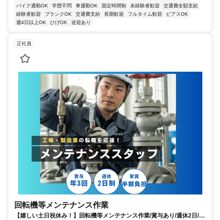
バイク通勤OK
学歴不問
車通勤OK
固定時間制
未経験者歓迎
交通費全額支給
経験者歓迎
ブランクOK
交通費支給
長期歓迎
フルタイム歓迎
ピアスOK
週4日以上OK
ひげOK
送迎あり
正社員
回転機等メンテナンス作業
【嬉しい土日祝休み！】回転機等メンテナンス作業/賞与あり/週休2日/袖