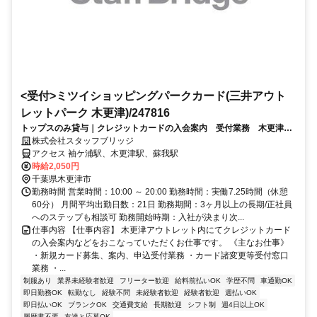
<受付>ミツイショッピングパークカード(三井アウト
レットパーク 木更津)/247816
トップスのみ貸与｜クレジットカードの入会案内 受付業務 木更津ア
ウトレット（週4日～可・未経験OK）
株式会社スタッフブリッジ
アクセス 袖ケ浦駅、木更津駅、蘇我駅
時給2,050円
千葉県木更津市
勤務時間 営業時間：10:00 ～ 20:00 勤務時間：実働7.25時間（休憩
60分） 月間平均出勤日数：21日 勤務期間：3ヶ月以上の長期/正社員
へのステップも相談可 勤務開始時期：入社が決まり次...
仕事内容 【仕事内容】 木更津アウトレット内にてクレジットカード
の入会案内などをおこなっていただくお仕事です。 《主なお仕事》
・新規カード募集、案内、申込受付業務 ・カード諸変更等受付窓口
業務 ・...
制服あり
業界未経験者歓迎
フリーター歓迎
給料前払いOK
学歴不問
車通勤OK
即日勤務OK
転勤なし
経験不問
未経験者歓迎
経験者歓迎
週払いOK
即日払いOK
ブランクOK
交通費支給
長期歓迎
シフト制
週4日以上OK
履歴書不要
友達と応募OK