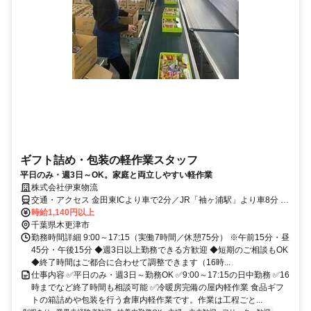
ギフト詰め・包装の軽作業スタッフ
平日のみ・週3日～OK。家庭と両立しやすい軽作業
株式会社伊東物流
交通・アクセス 金田東ICより車で2分／JR「袖ヶ浦駅」より車8分 ★
車通勤OK
時給1,140円以上
千葉県木更津市
勤務時間詳細 9:00～17:15（実働7時間／休憩75分） ※午前15分・昼
45分・午後15分 ◆週3日以上勤務できる方歓迎 ◆短期のご相談もOK
◆終了時間はご都合に合わせて調整できます（16時...
仕事内容 ✅平日のみ・週3日～勤務OK ✅9:00～17:15の日中勤務 ✅16
時までなど終了時間も相談可能 ✅冷暖房完備の屋内軽作業 食品ギフ
トの箱詰めや包装を行う倉庫内軽作業です。作業は工程ごと...