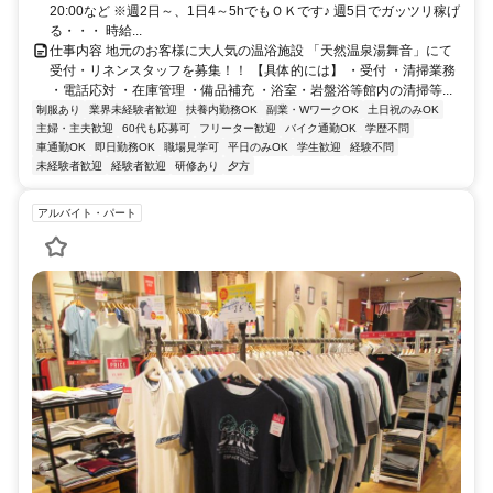
20:00など ※週2日～、1日4～5hでもＯＫです♪ 週5日でガッツリ稼げ
る・・・ 時給...
仕事内容 地元のお客様に大人気の温浴施設 「天然温泉湯舞音」にて
受付・リネンスタッフを募集！！ 【具体的には】 ・受付 ・清掃業務
・電話応対 ・在庫管理 ・備品補充 ・浴室・岩盤浴等館内の清掃等...
制服あり
業界未経験者歓迎
扶養内勤務OK
副業・WワークOK
土日祝のみOK
主婦・主夫歓迎
60代も応募可
フリーター歓迎
バイク通勤OK
学歴不問
車通勤OK
即日勤務OK
職場見学可
平日のみOK
学生歓迎
経験不問
未経験者歓迎
経験者歓迎
研修あり
夕方
アルバイト・パート