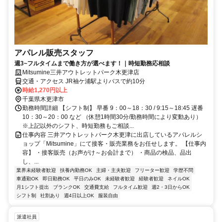
アパレル販売スタッフ
週3~フルタイムまで働き方が選べます！｜時短勤務応相談
Mitsumine三井アウトレットパーク木更津店
交通・アクセス JR袖ケ浦駅よりバスで約10分
時給1,270円以上
千葉県木更津市
勤務時間詳細 【シフト制】 早番 9：00～18：30 / 9:15～18:45 遅番
10：30～20：00 など （休憩1時間30分/勤務時間により変動あり）
※上記以外のシフト、時短勤務もご相談...
仕事内容 三井アウトレットパーク木更津に出店しているアパレルシ
ョップ「Mitsumine」にて接客・販売業務をお任せします。 【仕事内
容】 ・接客販売（お声がけ～お会計まで） ・商品の検品、品出
し、...
業界未経験者歓迎
扶養内勤務OK
主婦・主夫歓迎
フリーター歓迎
学歴不問
車通勤OK
即日勤務OK
平日のみOK
未経験者歓迎
経験者歓迎
ネイルOK
月1シフト提出
ブランクOK
交通費支給
フルタイム歓迎
週2・3日からOK
シフト制
社割あり
週4日以上OK
服装自由
派遣社員