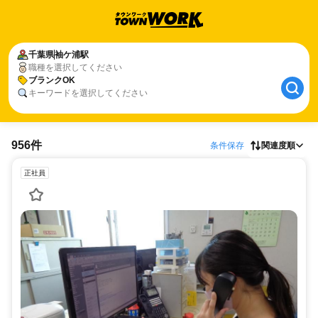
千葉県
袖ケ浦駅
職種を選択してください
ブランクOK
キーワードを選択してください
956件
条件保存
関連度順
正社員