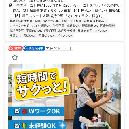
選択制♪ 「週末は家族や友だちと...
仕事内容 【1】時給1500円で月収26万も可 【2】スマホサイズの軽い
商品 【3】履歴書不要でサクッと面接 【4】日払い・週払いも相談OK
【5】即日スタート＆職場見学可 「とにかくラクに稼ぎたい...
業界未経験者歓迎
副業・WワークOK
主婦・主夫歓迎
資格取得支援あり
フリーター歓迎
バイク通勤OK
学歴不問
車通勤OK
即日勤務OK
固定時間制
職場見学可
平日のみOK
経験不問
未経験者歓迎
経験者歓迎
ネイルOK
残業なし
週払いOK
即日払いOK
ブランクOK
アルバイト・パート