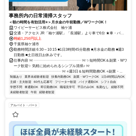
事務所内の日常清掃スタッフ
＜朝の時間を有効活用⭐＞月水金の午前勤務／WワークOK！
ワイビーサービス株式会社 袖ケ浦
交通・アクセス JR「袖ケ浦駅」「長浦駅」より車で6分 ★車・バイ
ク通勤OK
時給1,250円以上
千葉県袖ケ浦市
勤務時間詳細 6:30～10:15 ■1日3時間45分勤務 ■月水金の勤務 ■週3
日勤務 ■土日祝日お休みです。
仕事内容 ୨୧ ┈┈┈┈┈┈┈┈┈┈┈┈┈ ୨୧ ✨短時間OK＆副業・Wワ
ーク歓迎✨ 気軽に始められるシンプル清掃♪ ୨୧
┈┈┈┈┈┈┈┈┈┈┈┈┈ ୨୧ ⭐週3日＆短時間勤務OK ⭐副業・...
制服あり
業界未経験者歓迎
扶養内勤務OK
副業・WワークOK
1日4時間以内OK
主婦・主夫歓迎
60代も応募可
フリーター歓迎
バイク通勤OK
シフト自由
学歴不問
車通勤OK
即日勤務OK
職場見学可
平日のみOK
転勤なし
経験不問
未経験者歓迎
午前
経験者歓迎
アルバイト・パート