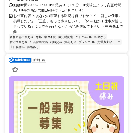
勤務時間 8:00～17:00 ■休憩あり（120分） ■現場によって変更時間
あり ■平均所定労働164時間（1か月当たり）
お仕事内容 ＼あなたの希望する環境は何ですか？／ 「新しい仕事に
挑戦したい」 「正直、もっと稼ぎたい！」 「体を動かす仕事が性に
合っている」 1つでもYesとなったら読み進めて下さい ＼中央機工で
働...
資格取得支援あり
急募
学歴不問
固定時間制
平日のみOK
転勤なし
住宅手当あり
社会保険完備
制服貸与
賞与あり
ブランクOK
交通費支給
日中
土日祝休み
昇給あり
派遣社員