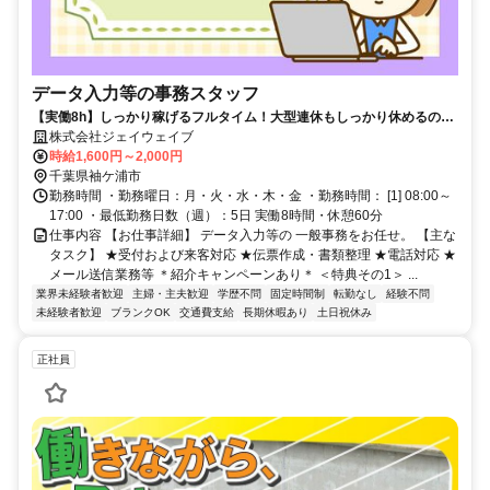
データ入力等の事務スタッフ
【実働8h】しっかり稼げるフルタイム！大型連休もしっかり休めるので
オンオフのメリハリは抜群！20～30代が活躍中♪
株式会社ジェイウェイブ
時給1,600円～2,000円
千葉県袖ケ浦市
勤務時間 ・勤務曜日：月・火・水・木・金 ・勤務時間： [1] 08:00～
17:00 ・最低勤務日数（週）：5日 実働8時間・休憩60分
仕事内容 【お仕事詳細】 データ入力等の 一般事務をお任せ。 【主な
タスク】 ★受付および来客対応 ★伝票作成・書類整理 ★電話対応 ★
メール送信業務等 ＊紹介キャンペーンあり＊ ＜特典その1＞ ...
業界未経験者歓迎
主婦・主夫歓迎
学歴不問
固定時間制
転勤なし
経験不問
未経験者歓迎
ブランクOK
交通費支給
長期休暇あり
土日祝休み
正社員