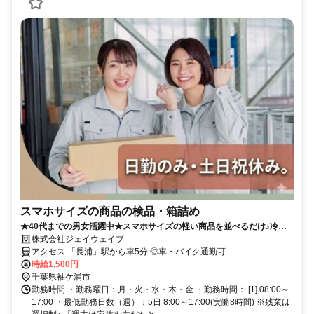
スマホサイズの商品の検品・箱詰め
★40代までの男女活躍中★スマホサイズの軽い商品を並べるだけ♪冷暖
房完備＆個人ロッカー有の快適環境◎
株式会社ジェイウェイブ
アクセス 「長浦」駅から車5分 ◎車・バイク通勤可
時給1,500円
千葉県袖ケ浦市
勤務時間 ・勤務曜日：月・火・水・木・金 ・勤務時間： [1] 08:00～
17:00 ・最低勤務日数（週）：5日 8:00～17:00(実働8時間) ※残業は