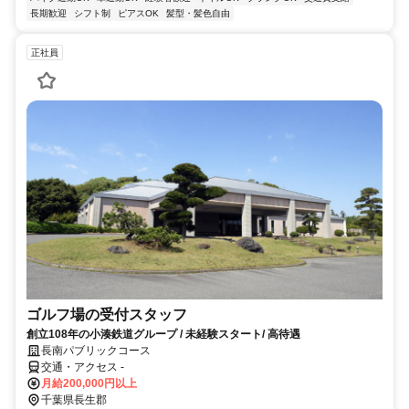
長期歓迎
シフト制
ピアスOK
髪型・髪色自由
正社員
ゴルフ場の受付スタッフ
創立108年の小湊鉄道グループ / 未経験スタート/ 高待遇
長南パブリックコース
交通・アクセス -
月給200,000円以上
千葉県長生郡