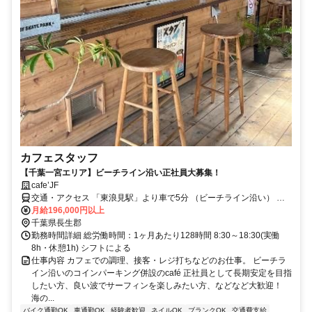
カフェスタッフ
【千葉一宮エリア】ビーチライン沿い正社員大募集！
cafe’JF
交通・アクセス 「東浪見駅」より車で5分 （ビーチライン沿い） ★
車・バイク・自転車通勤ＯＫ
月給196,000円以上
千葉県長生郡
勤務時間詳細 総労働時間：1ヶ月あたり128時間 8:30～18:30(実働
8h・休憩1h) シフトによる
仕事内容 カフェでの調理、接客・レジ打ちなどのお仕事。 ビーチラ
イン沿いのコインパーキング併設のcafé 正社員として長期安定を目指
したい方、良い波でサーフィンを楽しみたい方、などなど大歓迎！
海の...
バイク通勤OK
車通勤OK
経験者歓迎
ネイルOK
ブランクOK
交通費支給