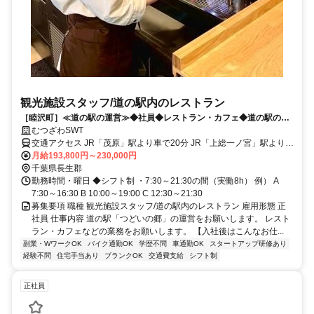
観光施設スタッフ/道の駅内のレストラン
［睦沢町］≪道の駅の運営≫◆社員◆レストラン・カフェ◆道の駅のお
仕事に尽力しませんか！
むつざわSWT
交通アクセス JR「茂原」駅より車で20分 JR「上総一ノ宮」駅より車
で15分 ■交通費支給（規定内） ★バイク・自転車通勤OK ★マイカー
月給193,800円～230,000円
通勤可
千葉県長生郡
勤務時間・曜日 ◆シフト制 ・7:30～21:30の間（実働8h） 例） A
7:30～16:30 B 10:00～19:00 C 12:30～21:30
募集要項 職種 観光施設スタッフ/道の駅内のレストラン 雇用形態 正
社員 仕事内容 道の駅「つどいの郷」の運営をお願いします。 レスト
ラン・カフェなどの業務をお願いします。 【入社後はこんなお仕...
副業・WワークOK
バイク通勤OK
学歴不問
車通勤OK
スタートアップ研修あり
経験不問
住宅手当あり
ブランクOK
交通費支給
シフト制
正社員