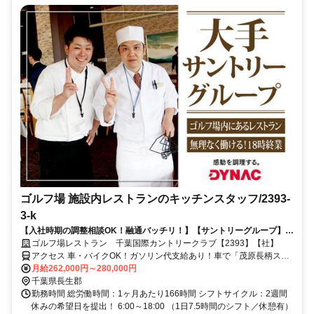
ゴルフ場 施設内レストランのキッチンスタッフ/2393-
3-k
【入社時期の調整相談OK！融通バッチリ！】【サントリーグループ】キ
ッチン経験を“仕事”に変える。料理に集中できる環境で安定したキャリ
ゴルフ場レストラン 千葉国際カントリークラブ【2393】【社】
アを築く◎
アクセス 車・バイクOK！ガソリン代支給あり！車で「茂原長柄スマ
ートIC」～約10分、「蘇我IC」～約20分、「蘇我駅」～約40分
月給262,000円～280,000円
千葉県長生郡
勤務時間 総労働時間：1ヶ月あたり166時間 シフトサイクル：2週間
休みの希望日を提出！ 6:00～18:00 （1日7.5時間のシフト／休憩有）