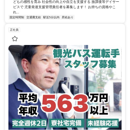
どもの感性を育み 社会性の向上や自立を支援する 放課後等デイサー
ビスで 児童発達支援管理責任者を募集します！ お持ちの資格やこ
れ...
固定時間制
交通費支給
駅近5分以内
昇給あり
正社員