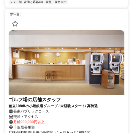
シフト制
友達と応募OK
髪型・髪色自由
正社員
ゴルフ場の店舗スタッフ
創立108年の小湊鉄道グループ / 未経験スタート/ 高待遇
長南パブリックコース
交通・アクセス -
月給200,000円以上
千葉県長生郡
勤務時間詳細 総労働時間：1ヶ月あたり160時間