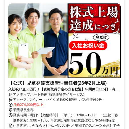
【公式】児童発達支援管理責任者(26年2月上場)
入社祝い金50万円！【資格取得予定の方も歓迎】年間休日115日・有給
消化率100％／完全週休2日制
アクティブハート長南(放課後等デイサービス)
アクセス: マイカー・バイク通勤OK 最寄りバス停徒歩5分
月給274,000円以上
千葉県長生郡
勤務時間・曜日: 【勤務時間】 （平日） 10:00～19:00 （土祝・春
夏冬休み）9:00～18:00 ※休憩1時間 ※残業ほぼなし/月5時間程度
仕事内容: ＼今なら入社祝い金50万円／ 集団でのスポーツを通じて子