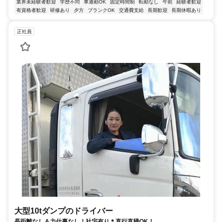
業界未経験者歓迎
学歴不問
車通勤OK
固定時間制
転勤なし
午前
経験者歓迎
有資格者歓迎
研修あり
夕方
ブランクOK
交通費支給
長期歓迎
長期休暇あり
正社員
大型10tダンプのドライバー
長距離なし＆力仕事なし！社宅有り＊直行直帰OK！