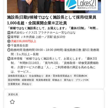
施設長(日勤)/候補ではなく施設長として採用/従業員
1,000名超・全国展開企業※正社員
「候補ではなく施設長として、お迎えします」「週休2日制」「年間休
日116日」「賞与年2回」「資格取得・研修受講費補助有」
株式会社レイクス21 プラチナホーム一宮なのはな
最寄駅 ＪＲ外房線 上総一ノ宮駅 徒歩10分
月給336,000円以上
千葉県長生郡
勤務時間 勤務時間 09:00～18:00 (8時間) 最低勤務日数 週5日 勤務期
間：3ヵ月以上～長期
基本情報 「候補ではなく施設長として、お迎えします」「週休2日
制」「年間休日116日」「賞与年2回」「資格取得・研修受講費補助
有」 介護サービスの要は「人」。ご利用者様の満足を高める為に
は、 サービス...
資格取得支援あり
社会保険あり
産休・育休取得実績あり
即日勤務OK
固定時間制
経験者歓迎
有資格者歓迎
研修あり
賞与あり
ブランクOK
交通費支給
昇給あり
派遣社員