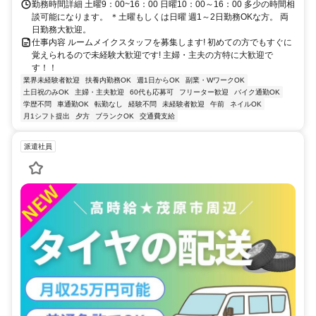
勤務時間詳細 土曜9：00~16：00 日曜10：00～16：00 多少の時間相
談可能になります。 ＊土曜もしくは日曜 週1～2日勤務OKな方。 両
日勤務大歓迎。
仕事内容 ルームメイクスタッフを募集します! 初めての方でもすぐに
覚えられるので未経験大歓迎です! 主婦・主夫の方特に大歓迎で
す！！
業界未経験者歓迎
扶養内勤務OK
週1日からOK
副業・WワークOK
土日祝のみOK
主婦・主夫歓迎
60代も応募可
フリーター歓迎
バイク通勤OK
学歴不問
車通勤OK
転勤なし
経験不問
未経験者歓迎
午前
ネイルOK
月1シフト提出
夕方
ブランクOK
交通費支給
派遣社員