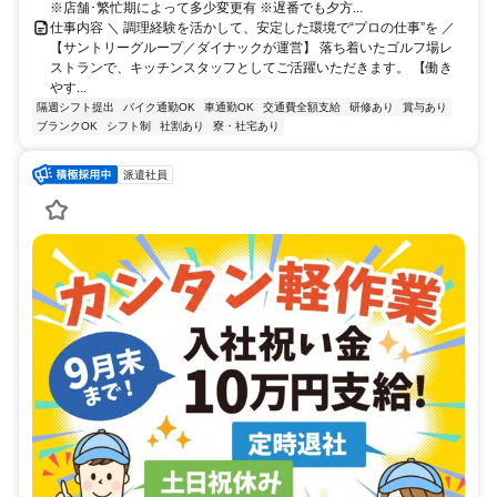
※店舗･繁忙期によって多少変更有 ※遅番でも夕方...
仕事内容 ＼ 調理経験を活かして、安定した環境で“プロの仕事”を ／
【サントリーグループ／ダイナックが運営】 落ち着いたゴルフ場レ
ストランで、キッチンスタッフとしてご活躍いただきます。 【働き
やす...
隔週シフト提出
バイク通勤OK
車通勤OK
交通費全額支給
研修あり
賞与あり
ブランクOK
シフト制
社割あり
寮・社宅あり
派遣社員