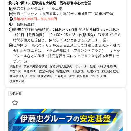
賞与年2回！未経験者も大歓迎！既存顧客中心の営業
株式会社大和鉄工所 千葉工場
交通・アクセス ＪＲ茂原駅より車10分／車通勤可（駐車場完備）
月給202,300円～302,300円
千葉県長生郡
勤務時間詳細 実働時間：1日あたり8時間 平均勤務日数：1ヶ月あた
り21日 【勤務時間】 ・8：00〜16：45（休憩45分） 残業等で1日８
時間を超えた場合は、 休憩を６０分とさせて頂きます。 昼...
仕事内容 「ものづくり」を支える営業として活躍しませんか？ 株式
会社大和鉄工所は、 ドラム缶用口金（フランジ・プラグ）、 キャッ
プシールなどの製造・販売を行う 国内シェア５０％を誇る業界トッ
プメーカー...
制服あり
業界未経験者歓迎
資格取得支援あり
フリーター歓迎
バイク通勤OK
学歴不問
車通勤OK
固定時間制
職場見学可
転勤なし
経験不問
未経験者歓迎
住宅手当あり
午前
経験者歓迎
研修あり
夕方
賞与あり
ブランクOK
交通費支給
契約社員