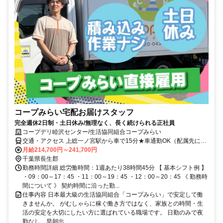
コープみらい宅配お届けスタッフ
完全週休2日制・土日休み/無理なく、長く続けられる正社員
コープデリ睦沢センター/生活協同組合コープみらい
交通・アクセス 上総一ノ宮駅から車で15分★車通勤OK（配属先によ
る）※配属先は、入職時期や各センターの人員状況を踏まえ、本人の
月給214,700円～241,700円
希望を考慮した上で、募集場所を含む通勤可能な範囲のセンターから
千葉県長生郡
決定します。
勤務時間詳細 総労働時間：1週あたり38時間45分 【 基本シフト例 】
・09：00～17：45 ・11：00～19：45 ・12：00～20：45 《 勤務時
間について 》 契約時間に沿った勤...
仕事内容 日本最大級の生活協同組合「コープみらい」で安定して働
きませんか。 がむしゃらに稼ぐ働き方ではなく、家族との時間・生
活の安定を大切にしたい方に選ばれている職場です。 日勤のみで夜
勤なし、早朝出...