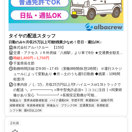
タイヤの配送スタッフ
日勤のみ✨月収25万以上可能❗残業少なめ！⏰日・週払OK♪
株式会社アルバクルー 【159】
交通・アクセス ＪＲ外房線「八積駅」より車で8分 ★交通費全額支給
★車通勤OK(無料駐車場完備) ★バイク・自転車通勤OK！
時給1,400円～1,750円
千葉県長生郡
勤務時間詳細 ⏰9:00～17:45 （実働8時間/休憩1時間） ※運行スケジ
ュールによって変動あり ◆月～土のうち週5日勤務 ◆残業：10時間
程度/月
仕事内容 ／ (」'□')」月収25万円以上可❗ ハイエースor1.5tトラックで
の配送 ＼ ┏━━━━━┓⭐準中型免許必須⭐ ┃ココに注目┃⭐同乗研
修があり安心 ┗━━━━━┛⭐長期安定勤務が可能...
制服あり
業界未経験者歓迎
バイク通勤OK
学歴不問
車通勤OK
経験不問
経験者歓迎
有資格者歓迎
研修あり
ブランクOK
交通費支給
長期歓迎
シフト制
週4日以上OK
正社員