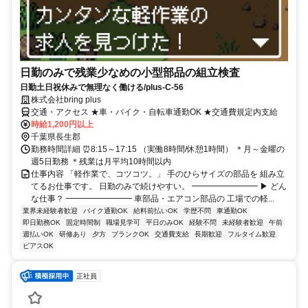
日勤のみで残業少なめの小型部品の組立検査
日勤土日祝休みで無理なく働ける/plus-C-56
株式会社bring plus
交通・アクセス ★車・バイク・自転車通勤OK ★交通費規定内支給
時給1,200円以上
千葉県長生郡
勤務時間詳細 ⏰8:15～17:15 （実働8時間/休憩1時間） ＊月～金曜の
週5日勤務 ＊残業は月平均10時間以内
仕事内容 「軽作業で、コツコツ。」 手のひらサイズの部品を 組み立
てるお仕事です。 日勤のみで続けやすい。 ━━━━━━━━ ▶ どん
な仕事？ ━━━━━━━━ 車部品・エアコン部品の 工場での軽...
業界未経験者歓迎
バイク通勤OK
給料前払いOK
学歴不問
車通勤OK
即日勤務OK
固定時間制
職場見学可
平日のみOK
経験不問
未経験者歓迎
午前
週払いOK
研修あり
夕方
ブランクOK
交通費支給
長期歓迎
フルタイム歓迎
ピアスOK
正社員