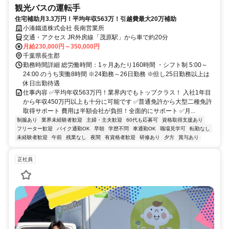
観光バスの運転手
住宅補助月3.3万円！平均年収563万！引越費最大20万補助
小湊鐵道株式会社 長南営業所
交通・アクセス JR外房線「茂原駅」から車で約20分
月給230,000円～350,000円
千葉県長生郡
勤務時間詳細 総労働時間：1ヶ月あたり160時間 ・シフト制 5:00～
24:00 のうち実働8時間 ※24勤務～26日勤務 ※但し25日勤務以上は
休日出勤待遇
仕事内容 ✅平均年収563万円！業界内でもトップクラス！ 入社1年目
から年収450万円以上も十分に可能です ✅普通免許から大型二種免許
取得サポート 費用は半額会社が負担！全面的にサポート ✅月...
制服あり
業界未経験者歓迎
主婦・主夫歓迎
60代も応募可
資格取得支援あり
フリーター歓迎
バイク通勤OK
早朝
学歴不問
車通勤OK
職場見学可
転勤なし
未経験者歓迎
午前
残業なし
夜間
有資格者歓迎
研修あり
夕方
賞与あり
正社員