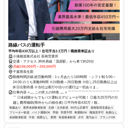
路線バスの運転手
平均年収430万以上！住宅手当3.3万円！職務乗車証あり
小湊鐵道株式会社 長南営業所
交通・アクセス JR外房線「茂原駅」から車で約20分
月給198,000円～250,000円
千葉県長生郡
勤務時間詳細 総労働時間：1ヶ月あたり160時間 ・シフト制 5:00～
24:00 のうち実働8時間 ※24勤務～26日勤務 ※但し25日勤務以上は
休日出勤待遇 ※当社は夜行や泊りの運行は一切ありま...
仕事内容 ⭐.｡｡.この求人の特徴 .｡｡.⭐ ￣￣￣￣￣￣￣￣￣￣￣￣￣￣￣
￣ ◎未経験からでもバス運転士デビューが可能！ ◎最大20万円の引
越し費用補助(県外からの移住者) ◎平均年収430万！観...
制服あり
業界未経験者歓迎
主婦・主夫歓迎
60代も応募可
資格取得支援あり
フリーター歓迎
バイク通勤OK
早朝
学歴不問
車通勤OK
職場見学可
転勤なし
未経験者歓迎
午前
残業なし
夜間
有資格者歓迎
夕方
賞与あり
ブランクOK