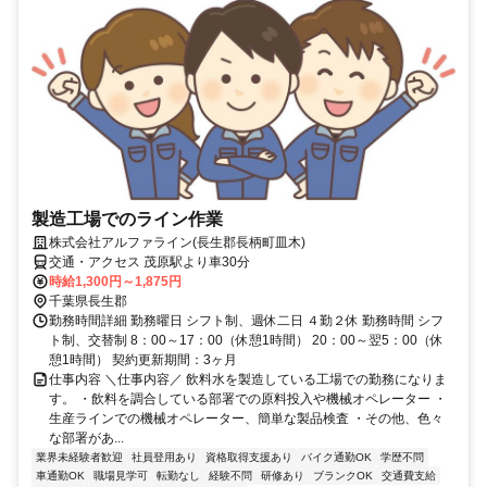
製造工場でのライン作業
株式会社アルファライン(長生郡長柄町皿木)
交通・アクセス 茂原駅より車30分
時給1,300円～1,875円
千葉県長生郡
勤務時間詳細 勤務曜日 シフト制、週休二日 ４勤２休 勤務時間 シフ
ト制、交替制 8：00～17：00（休憩1時間） 20：00～翌5：00（休
憩1時間） 契約更新期間：3ヶ月
仕事内容 ＼仕事内容／ 飲料水を製造している工場での勤務になりま
す。 ・飲料を調合している部署での原料投入や機械オペレーター ・
生産ラインでの機械オペレーター、簡単な製品検査 ・その他、色々
な部署があ...
業界未経験者歓迎
社員登用あり
資格取得支援あり
バイク通勤OK
学歴不問
車通勤OK
職場見学可
転勤なし
経験不問
研修あり
ブランクOK
交通費支給