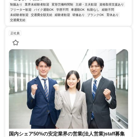
制服あり
業界未経験者歓迎
変形労働時間制
主婦・主夫歓迎
資格取得支援あり
フリーター歓迎
バイク通勤OK
学歴不問
車通勤OK
転勤なし
経験不問
未経験者歓迎
交通費全額支給
経験者歓迎
研修あり
ブランクOK
育休あり
交通費支給
正社員
国内シェア50%の安定業界の営業(法人営業)staff募集