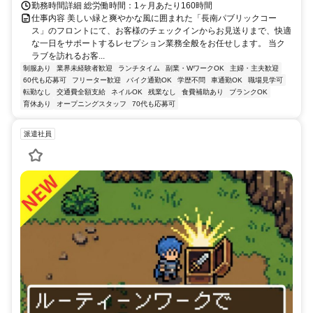
勤務時間詳細 総労働時間：1ヶ月あたり160時間
仕事内容 美しい緑と爽やかな風に囲まれた「長南パブリックコー
ス」のフロントにて、お客様のチェックインからお見送りまで、快適
な一日をサポートするレセプション業務全般をお任せします。 当ク
ラブを訪れるお客...
制服あり
業界未経験者歓迎
ランチタイム
副業・WワークOK
主婦・主夫歓迎
60代も応募可
フリーター歓迎
バイク通勤OK
学歴不問
車通勤OK
職場見学可
転勤なし
交通費全額支給
ネイルOK
残業なし
食費補助あり
ブランクOK
育休あり
オープニングスタッフ
70代も応募可
派遣社員