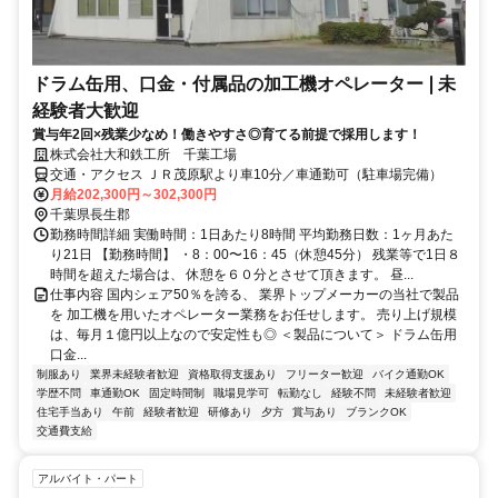
ドラム缶用、口金・付属品の加工機オペレーター❘未
経験者大歓迎
賞与年2回×残業少なめ！働きやすさ◎育てる前提で採用します！
株式会社大和鉄工所 千葉工場
交通・アクセス ＪＲ茂原駅より車10分／車通勤可（駐車場完備）
月給202,300円～302,300円
千葉県長生郡
勤務時間詳細 実働時間：1日あたり8時間 平均勤務日数：1ヶ月あた
り21日 【勤務時間】 ・8：00〜16：45（休憩45分） 残業等で1日８
時間を超えた場合は、 休憩を６０分とさせて頂きます。 昼...
仕事内容 国内シェア50％を誇る、 業界トップメーカーの当社で製品
を 加工機を用いたオペレーター業務をお任せします。 売り上げ規模
は、毎月１億円以上なので安定性も◎ ＜製品について＞ ドラム缶⽤
⼝⾦...
制服あり
業界未経験者歓迎
資格取得支援あり
フリーター歓迎
バイク通勤OK
学歴不問
車通勤OK
固定時間制
職場見学可
転勤なし
経験不問
未経験者歓迎
住宅手当あり
午前
経験者歓迎
研修あり
夕方
賞与あり
ブランクOK
交通費支給
アルバイト・パート