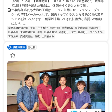
り20日 〜 23日 【勤務時間】 ・8：00〜16：45（休憩45分） 残業等
で1日８時間を超えた場合は、 休憩を６０分とさせて頂...
仕事内容 私たち大和鉄工所は、 ドラム缶用口金（フランジ・プラ
グ）の 専門メーカーとして、国内トップクラス となる約50％の業界
シェアを誇っています。 創業以来培ってきた技術力と品質への信頼
により、...
業界未経験者歓迎
主婦・主夫歓迎
学歴不問
車通勤OK
固定時間制
転勤なし
経験不問
未経験者歓迎
午前
経験者歓迎
研修あり
夕方
賞与あり
ブランクOK
育休あり
交通費支給
深夜
土日祝休み
正社員