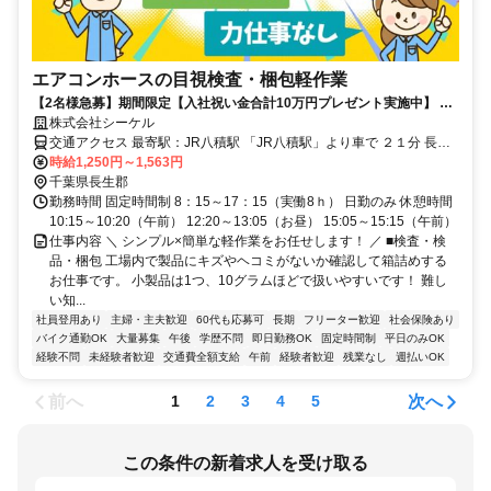
エアコンホースの目視検査・梱包軽作業
【2名様急募】期間限定【入社祝い金合計10万円プレゼント実施中】 土
日休み！残業ほぼなしの17：15終わり
株式会社シーケル
交通アクセス 最寄駅：JR八積駅 「JR八積駅」より車で ２１分 長南
町、長柄町、睦沢町、一宮町、いすみ市、大多喜町、茂原市 市原
時給1,250円～1,563円
市、木更津市(東より）、袖ケ浦市(東より）からも通勤可能です。
千葉県長生郡
勤務時間 固定時間制 8：15～17：15（実働8ｈ） 日勤のみ 休憩時間
10:15～10:20（午前） 12:20～13:05（お昼） 15:05～15:15（午前）
仕事内容 ＼ シンプル×簡単な軽作業をお任せします！ ／ ■検査・検
品・梱包 工場内で製品にキズやヘコミがないか確認して箱詰めする
お仕事です。 小製品は1つ、10グラムほどで扱いやすいです！ 難し
い知...
社員登用あり
主婦・主夫歓迎
60代も応募可
長期
フリーター歓迎
社会保険あり
バイク通勤OK
大量募集
午後
学歴不問
即日勤務OK
固定時間制
平日のみOK
経験不問
未経験者歓迎
交通費全額支給
午前
経験者歓迎
残業なし
週払いOK
前へ
次へ
1
2
3
4
5
この条件の新着求人を受け取る