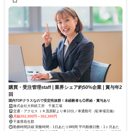
購買・受注管理staff❘業界シェア約50%企業❘賞与年2
回
国内TOPクラスなので安定性抜群！未経験者も◎昇給・賞与あり
株式会社大和鉄工所 千葉工場
交通・アクセス ＪＲ茂原駅より車10分／車通勤可（駐車場完備）
月給202,300円～302,300円
千葉県長生郡
勤務時間詳細 実働時間：1日あたり8時間 平均勤務日数：1ヶ月あた