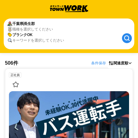
千葉県
長生郡
職種を選択してください
ブランクOK
キーワードを選択してください
506件
条件保存
関連度順
正社員