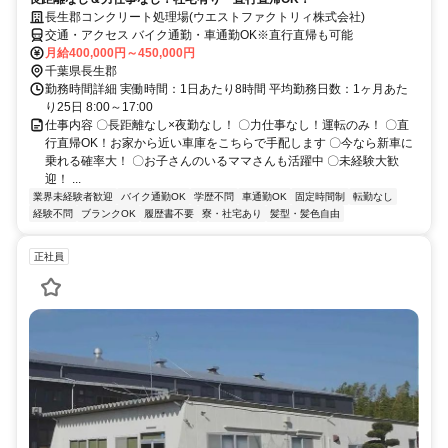
長生郡コンクリート処理場(ウエストファクトリィ株式会社)
交通・アクセス バイク通勤・車通勤OK※直行直帰も可能
月給400,000円～450,000円
千葉県長生郡
勤務時間詳細 実働時間：1日あたり8時間 平均勤務日数：1ヶ月あた
り25日 8:00～17:00
仕事内容 〇長距離なし×夜勤なし！ 〇力仕事なし！運転のみ！ 〇直
行直帰OK！お家から近い車庫をこちらで手配します 〇今なら新車に
乗れる確率大！ 〇お子さんのいるママさんも活躍中 〇未経験大歓
迎！ ...
業界未経験者歓迎
バイク通勤OK
学歴不問
車通勤OK
固定時間制
転勤なし
経験不問
ブランクOK
履歴書不要
寮・社宅あり
髪型・髪色自由
正社員