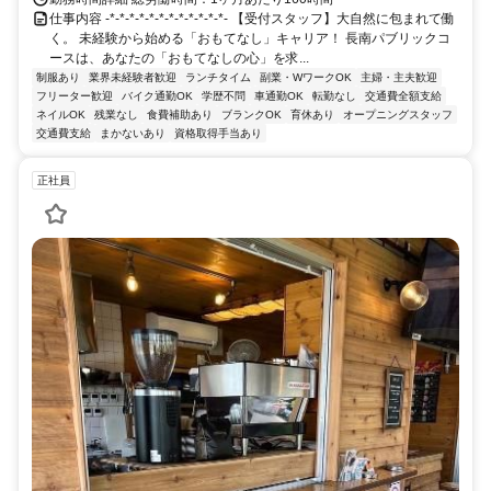
仕事内容 -*-*-*-*-*-*-*-*-*-*-*-*- 【受付スタッフ】大自然に包まれて働
く。 未経験から始める「おもてなし」キャリア！ 長南パブリックコ
ースは、あなたの「おもてなしの心」を求...
制服あり
業界未経験者歓迎
ランチタイム
副業・WワークOK
主婦・主夫歓迎
フリーター歓迎
バイク通勤OK
学歴不問
車通勤OK
転勤なし
交通費全額支給
ネイルOK
残業なし
食費補助あり
ブランクOK
育休あり
オープニングスタッフ
交通費支給
まかないあり
資格取得手当あり
正社員