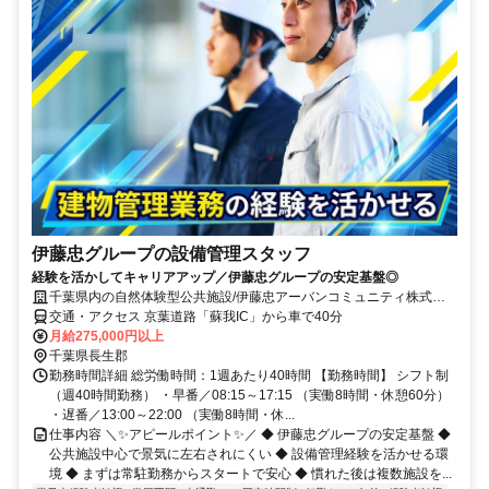
伊藤忠グループの設備管理スタッフ
経験を活かしてキャリアアップ／伊藤忠グループの安定基盤◎
千葉県内の自然体験型公共施設/伊藤忠アーバンコミュニティ株式会
社
交通・アクセス 京葉道路「蘇我IC」から車で40分
月給275,000円以上
千葉県長生郡
勤務時間詳細 総労働時間：1週あたり40時間 【勤務時間】 シフト制
（週40時間勤務） ・早番／08:15～17:15 （実働8時間・休憩60分）
・遅番／13:00～22:00 （実働8時間・休...
仕事内容 ＼✨アピールポイント✨／ ◆ 伊藤忠グループの安定基盤 ◆
公共施設中心で景気に左右されにくい ◆ 設備管理経験を活かせる環
境 ◆ まずは常駐勤務からスタートで安心 ◆ 慣れた後は複数施設を...