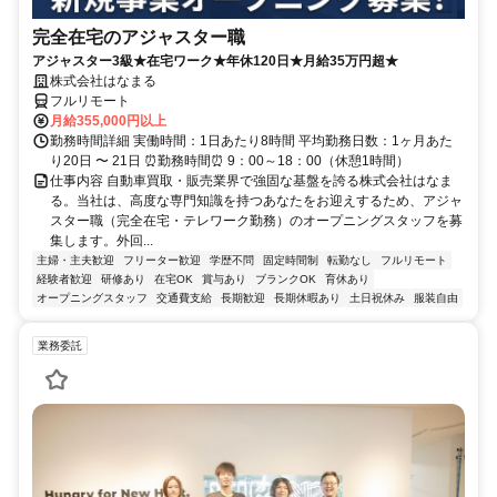
完全在宅のアジャスター職
アジャスター3級★在宅ワーク★年休120日★月給35万円超★
株式会社はなまる
フルリモート
月給355,000円以上
勤務時間詳細 実働時間：1日あたり8時間 平均勤務日数：1ヶ月あた
り20日 〜 21日 ⏰勤務時間⏰ 9：00～18：00（休憩1時間）
仕事内容 自動車買取・販売業界で強固な基盤を誇る株式会社はなま
る。当社は、高度な専門知識を持つあなたをお迎えするため、アジャ
スター職（完全在宅・テレワーク勤務）のオープニングスタッフを募
集します。外回...
主婦・主夫歓迎
フリーター歓迎
学歴不問
固定時間制
転勤なし
フルリモート
経験者歓迎
研修あり
在宅OK
賞与あり
ブランクOK
育休あり
オープニングスタッフ
交通費支給
長期歓迎
長期休暇あり
土日祝休み
服装自由
業務委託