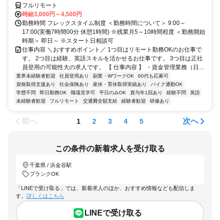
フルリモート
時給3,000円～4,500円
勤務時間 フレックスタイム制度 ＜勤務時間について＞ 9:00～
17:00(実働7時間00分 休憩1時間) ※残業月5～10時間程度 ＜勤務開始
時期＞ 即日～ ※スタート日相談可
仕事内容 ＼おすすめポイント／ 1つ目はリモート勤務OKのお仕事で
す。 2つ目は経験、英語スキルを活かせるお仕事です。 3つ目は正社
員登用の可能性大の求人です。 【 仕事内容 】 ・資金管理業務（日...
業界未経験者歓迎
社員登用あり
副業・WワークOK
60代も応募可
資格取得支援あり
社会保険あり
産休・育休取得実績あり
バイク通勤OK
学歴不問
即日勤務OK
職場見学可
平日のみOK
賞与年1回あり
経験不問
英語
未経験者歓迎
フルリモート
交通費全額支給
経験者歓迎
研修あり
前へ
次へ
1
2
3
4
5
この条件の新着求人を受け取る
千葉県 / 浜金谷駅
ブランクOK
「LINEで受け取る」では、新着求人のほか、おすすめ情報なども配信しま
す。
詳しくはこちら
LINEで受け取る