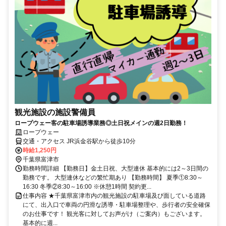
観光施設の施設警備員
ロープウェー客の駐車場誘導業務◎土日祝メインの週2日勤務！
ロープウェー
交通・アクセス JR浜金谷駅から徒歩10分
時給1,250円
千葉県富津市
勤務時間詳細 【勤務日】金土日祝、大型連休 基本的には2～3日間の
勤務です。 大型連休などの繁忙期あり 【勤務時間】 夏季①8:30～
16:30 冬季②8:30～16:00 ※休憩1時間 契約更...
仕事内容 ★千葉県富津市内の観光施設の駐車場及び面している道路
にて、出入口で車両の円滑な誘導・駐車場整理や、歩行者の安全確保
のお仕事です！ 観光客に対してお声がけ（ご案内）もございます。
基本的に週...