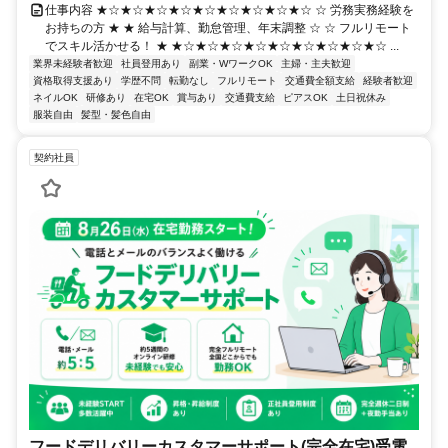
仕事内容 ★☆★☆★☆★☆★☆★☆★☆★☆★☆ ☆ 労務実務経験を
お持ちの方 ★ ★ 給与計算、勤怠管理、年末調整 ☆ ☆ フルリモート
でスキル活かせる！ ★ ★☆★☆★☆★☆★☆★☆★☆★☆★☆ ...
業界未経験者歓迎
社員登用あり
副業・WワークOK
主婦・主夫歓迎
資格取得支援あり
学歴不問
転勤なし
フルリモート
交通費全額支給
経験者歓迎
ネイルOK
研修あり
在宅OK
賞与あり
交通費支給
ピアスOK
土日祝休み
服装自由
髪型・髪色自由
契約社員
フードデリバリーカスタマーサポート(完全在宅)受電