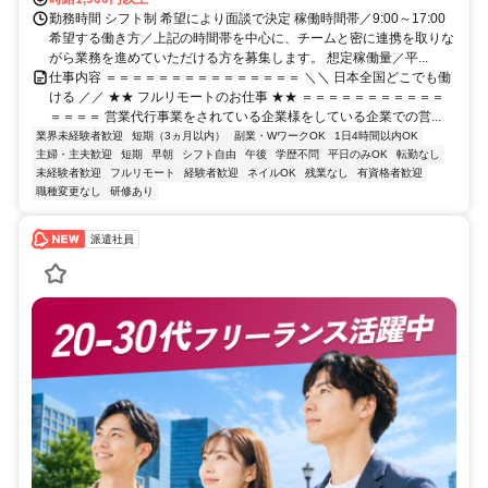
勤務時間 シフト制 希望により面談で決定 稼働時間帯／9:00～17:00
希望する働き方／上記の時間帯を中心に、チームと密に連携を取りな
がら業務を進めていただける方を募集します。 想定稼働量／平...
仕事内容 ＝＝＝＝＝＝＝＝＝＝＝＝＝＝＝ ＼＼ 日本全国どこでも働
ける ／／ ★★ フルリモートのお仕事 ★★ ＝＝＝＝＝＝＝＝＝＝＝
＝＝＝＝ 営業代行事業をされている企業様をしている企業での営...
業界未経験者歓迎
短期（3ヵ月以内）
副業・WワークOK
1日4時間以内OK
主婦・主夫歓迎
短期
早朝
シフト自由
午後
学歴不問
平日のみOK
転勤なし
未経験者歓迎
フルリモート
経験者歓迎
ネイルOK
残業なし
有資格者歓迎
職種変更なし
研修あり
派遣社員