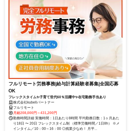
フルリモート労務事務|給与計算経験者募集|全国応募
OK
フレックスタイム✨子育て世代60％活躍中✨在宅勤務手当あり
株式会社kubellパートナー
フルリモート
月給208,000円～431,200円
勤務時間詳細 実働時間：1日あたり8時間 平均勤務日数：1ヶ月あた
り18日 〜 20日 フレックスタイム制 （標準労働時間／1日8h） ※メ
インタイム／10：00～16：00 ◎残業少なめ！ 月平...