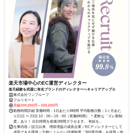
楽天市場中心のEC運営ディレクター
楽天経験を武器に有名ブランドのディレクターへキャリアアップ☆
株式会社ワンプルーフ
フルリモート
月給300,000円～500,000円
勤務時間詳細 実働時間：1日あたり8時間 平均勤務日数：1ヶ月あた
り21日 〜 23日 10：00～19：00（実働8時間） ＊柔軟な「ズレ勤制
度」あり！ 出社時間を前後2時間ズラせます。 有給を...
仕事内容 ✅設立以来、増収増益の成長企業 ✅ECディレクターとして
成長できる環境 ✅主観によらない評価制度「360度評価」を採用 ✅年