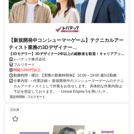
【新規開発中コンシューマーゲーム】テクニカルアー
ティスト業務の3Dデザイナー
【3Dモデラー】3Dデザイナー2年以上の経験者を歓迎！キャリアアップ
_LTCR547867_CP_CRG
を目指したい方も大歓迎♪
レバテック株式会社
フルリモート
時給3,060円以上
勤務時間・曜日: 【実際の勤務時間例】 10:00～19:00 週5日勤務
仕事内容: ＜作業詳細＞ 新規開発中のコンシューマーゲームのテクニ
カルアーティストとして作業をお任せします。 具体的な作業内容は
下記を想定しております。 ・Unreal Engine 5を用いたマ...
固定時間制
フルリモート
正社員