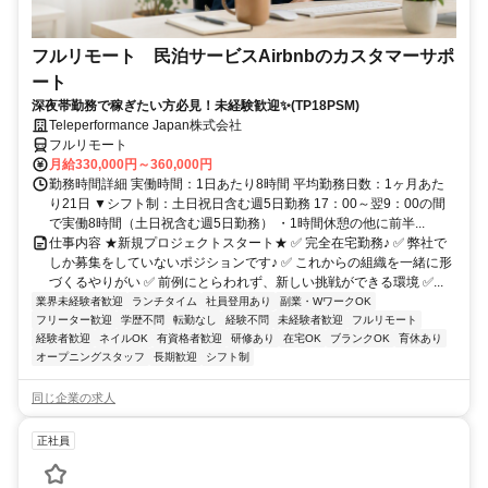
フルリモート 民泊サービスAirbnbのカスタマーサポ
ート
深夜帯勤務で稼ぎたい方必見！未経験歓迎✨(TP18PSM)
Teleperformance Japan株式会社
フルリモート
月給330,000円～360,000円
勤務時間詳細 実働時間：1日あたり8時間 平均勤務日数：1ヶ月あた
り21日 ▼シフト制：土日祝日含む週5日勤務 17：00～翌9：00の間
で実働8時間（土日祝含む週5日勤務） ・1時間休憩の他に前半...
仕事内容 ★新規プロジェクトスタート★ ✅ 完全在宅勤務♪ ✅ 弊社で
しか募集をしていないポジションです♪ ✅ これからの組織を一緒に形
づくるやりがい ✅ 前例にとらわれず、新しい挑戦ができる環境 ✅...
業界未経験者歓迎
ランチタイム
社員登用あり
副業・WワークOK
フリーター歓迎
学歴不問
転勤なし
経験不問
未経験者歓迎
フルリモート
経験者歓迎
ネイルOK
有資格者歓迎
研修あり
在宅OK
ブランクOK
育休あり
オープニングスタッフ
長期歓迎
シフト制
同じ企業の求人
正社員