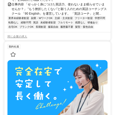
仕事内容 「せっかく身につけた英語力、使わないまま眠らせていま
せんか？」 “もう挫折したくない”と願う人のための英語コーチングス
クール 「90 English」を運営しています。 「英語コーチ」と聞...
業界未経験者歓迎
副業・WワークOK
主婦・主夫歓迎
フリーター歓迎
学歴不問
転勤なし
経験不問
英語
未経験者歓迎
フルリモート
残業なし
研修あり
在宅OK
ブランクOK
長期歓迎
服装自由
履歴書不要
髪型・髪色自由
同じ企業の求人
契約社員