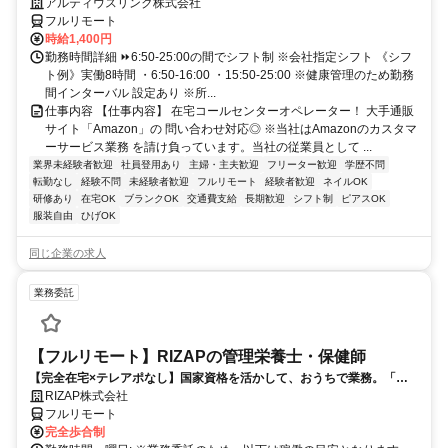
アルティウスリンク株式会社
フルリモート
時給1,400円
勤務時間詳細 ⏩6:50-25:00の間でシフト制 ※会社指定シフト 《シフ
ト例》実働8時間 ・6:50-16:00 ・15:50-25:00 ※健康管理のため勤務
間インターバル 設定あり ※所...
仕事内容 【仕事内容】 在宅コールセンターオペレーター！ 大手通販
サイト「Amazon」の 問い合わせ対応◎ ※当社はAmazonのカスタマ
ーサービス業務 を請け負っています。当社の従業員として ...
業界未経験者歓迎
社員登用あり
主婦・主夫歓迎
フリーター歓迎
学歴不問
転勤なし
経験不問
未経験者歓迎
フルリモート
経験者歓迎
ネイルOK
研修あり
在宅OK
ブランクOK
交通費支給
長期歓迎
シフト制
ピアスOK
服装自由
ひげOK
同じ企業の求人
業務委託
【フルリモート】RIZAPの管理栄養士・保健師
【完全在宅×テレアポなし】国家資格を活かして、おうちで業務。「も
う一つの安心」を。主婦・Wワーカー活躍中！「平日の日中だけ」「夕
RIZAP株式会社
方以降の数時間だけ」など、生活リズムに合わせた時間調整が可能で
フルリモート
す。1件ごとの成果報酬型だから、頑張った分だけ手応えのある収入
完全歩合制