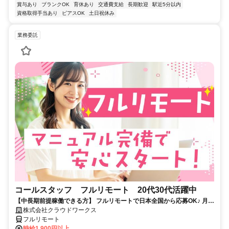
賞与あり
ブランクOK
育休あり
交通費支給
長期歓迎
駅近5分以内
資格取得手当あり
ピアスOK
土日祝休み
業務委託
コールスタッフ フルリモート 20代30代活躍中
【中長期前提稼働できる方】 フルリモートで日本全国から応募OK♪ 月稼
働80時間で安定収入！
株式会社クラウドワークス
フルリモート
時給1,900円以上