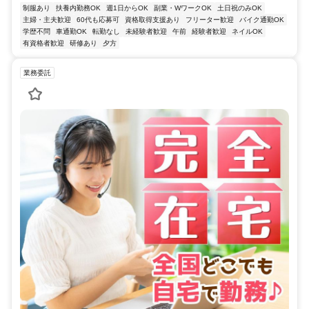
制服あり
扶養内勤務OK
週1日からOK
副業・WワークOK
土日祝のみOK
主婦・主夫歓迎
60代も応募可
資格取得支援あり
フリーター歓迎
バイク通勤OK
学歴不問
車通勤OK
転勤なし
未経験者歓迎
午前
経験者歓迎
ネイルOK
有資格者歓迎
研修あり
夕方
業務委託