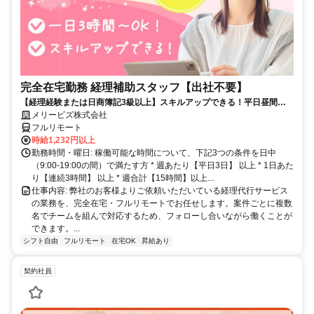
完全在宅勤務 経理補助スタッフ【出社不要】
【経理経験または日商簿記3級以上】スキルアップできる！平日昼間３h
～。完全在宅で育児・介護中の方も大歓迎♪
メリービズ株式会社
フルリモート
時給1,232円以上
勤務時間・曜日: 稼働可能な時間について、下記3つの条件を日中
（9:00-19:00の間）で満たす方 * 週あたり【平日3日】 以上 * 1日あた
り【連続3時間】 以上 * 週合計【15時間】以上...
仕事内容: 弊社のお客様よりご依頼いただいている経理代行サービス
の業務を、完全在宅・フルリモートでお任せします。案件ごとに複数
名でチームを組んで対応するため、フォローし合いながら働くことが
できます。...
シフト自由
フルリモート
在宅OK
昇給あり
契約社員