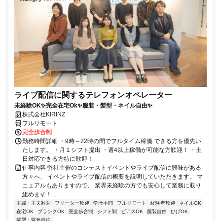
ライブ配信に関するテレフォンオペレーター
未経験OK✨完全在宅Ok✨服装・髪型・ネイル自由✨
株式会社KIRINZ
フルリモート
完全歩合制
勤務時間詳細 ・9時～22時の間でフルタイム稼働 できる方を優先い
たします。 ・月１シフト提出 ・週4以上稼働が可能な方歓迎！ ・土
日対応できる方特に歓迎！
仕事内容 弊社主催のコンテストイベントやライブ配信に興味がある
方々へ、 イベントやライブ配信の概要を説明していただきます。 マ
ニュアルもありますので、 業界未経験の方でも安心して業務に取り
組めます！...
主婦・主夫歓迎
フリーター歓迎
学歴不問
フルリモート
経験者歓迎
ネイルOK
在宅OK
ブランクOK
完全歩合制
シフト制
ピアスOK
服装自由
ひげOK
髪型・髪色自由