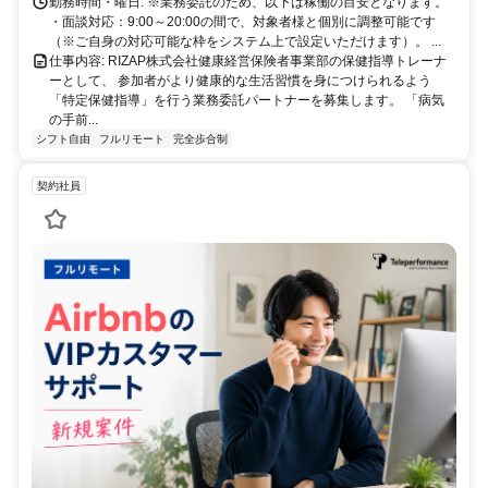
に。充実のサポート体制で、安心の在宅ワークを始めませんか？
勤務時間・曜日: ※業務委託のため、以下は稼働の目安となります。
・面談対応：9:00～20:00の間で、対象者様と個別に調整可能です
（※ご自身の対応可能な枠をシステム上で設定いただけます）。 ...
仕事内容: RIZAP株式会社健康経営保険者事業部の保健指導トレーナ
ーとして、 参加者がより健康的な生活習慣を身につけられるよう
「特定保健指導」を行う業務委託パートナーを募集します。 「病気
の手前...
シフト自由
フルリモート
完全歩合制
契約社員