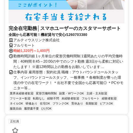
完全在宅勤務│スマホユーザーのカスタマーサポート
全国から応募可能！機材貸与で安心/1260703380
アルティウスリンク株式会社
フルリモート
時給1,320円～1,400円
勤務時間詳細 1ヶ月単位の変形労働時間制 1週間あたりの平均労働時
間：40時間 8:45～20:00の中でのシフト勤務 週3日から柔軟に対応い
たします！ ※週12時間以上の勤務をお願いしています ...
仕事内容 雇用形態：契約社員 職種：アウトバウンドコールスタッ
フ、インバウンドコールスタッフ、一般事務 ＊各種制度が整った環
境の中での在宅ワーク！ ＊出社不要で全国から応募可能◎ ＊PCやモ
ニター等...
業界未経験者歓迎
変形労働時間制
副業・WワークOK
主婦・主夫歓迎
フリーター歓迎
転勤なし
経験不問
未経験者歓迎
フルリモート
経験者歓迎
ネイルOK
研修あり
在宅OK
ブランクOK
育休あり
長期歓迎
ピアスOK
服装自由
履歴書不要
ひげOK
正社員