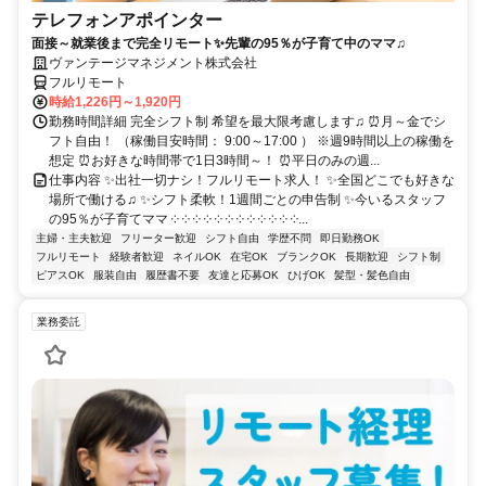
テレフォンアポインター
面接～就業後まで完全リモート✨先輩の95％が子育て中のママ♫
ヴァンテージマネジメント株式会社
フルリモート
時給1,226円～1,920円
勤務時間詳細 完全シフト制 希望を最大限考慮します♫ ⏰月～金でシ
フト自由！ （稼働目安時間： 9:00～17:00 ） ※週9時間以上の稼働を
想定 ⏰お好きな時間帯で1日3時間～！ ⏰平日のみの週...
仕事内容 ✨出社一切ナシ！フルリモート求人！ ✨全国どこでも好きな
場所で働ける♫ ✨シフト柔軟！1週間ごとの申告制 ✨今いるスタッフ
の95％が子育てママ ༶ ༶ ༶ ༶ ༶ ༶ ༶ ༶ ༶ ༶ ༶ ༶...
主婦・主夫歓迎
フリーター歓迎
シフト自由
学歴不問
即日勤務OK
フルリモート
経験者歓迎
ネイルOK
在宅OK
ブランクOK
長期歓迎
シフト制
ピアスOK
服装自由
履歴書不要
友達と応募OK
ひげOK
髪型・髪色自由
業務委託