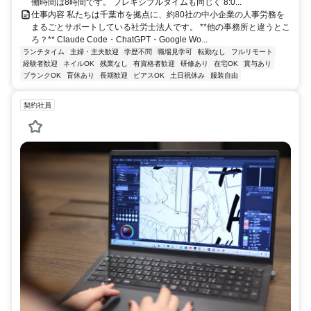
働時間は8時間です。 フレキシブルタイムも同じく 8:0...
仕事内容 私たちは千葉市を拠点に、約80社の中小企業の人事労務を
まるごとサポートしている社労士法人です。 **他の事務所と違うとこ
ろ？** Claude Code・ChatGPT・Google Wo...
ランチタイム
主婦・主夫歓迎
学歴不問
職場見学可
転勤なし
フルリモート
経験者歓迎
ネイルOK
残業なし
有資格者歓迎
研修あり
在宅OK
賞与あり
ブランクOK
育休あり
長期歓迎
ピアスOK
土日祝休み
服装自由
契約社員