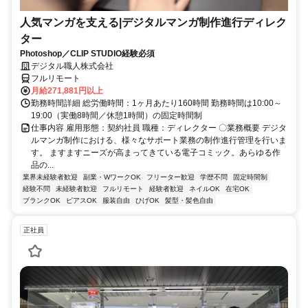
人気マンガを支える|デジタルマンガ制作進行ディレク
ター
Photoshop／CLIP STUDIO経験必須
デジタル職人株式会社
フルリモート
月給271,881円以上
勤務時間詳細 総労働時間：1ヶ月あたり160時間 勤務時間は10:00～
19:00（実働8時間／休憩1時間）の固定時間制
仕事内容 雇用形態：契約社員 職種：ディレクター 〇業務概要 デジタ
ルマンガ制作における、様々なサポート業務の制作進行管理を行いま
す。 ますますニーズが高まってきている電子コミック。あらゆる作
品の...
業界未経験者歓迎
副業・WワークOK
フリーター歓迎
学歴不問
固定時間制
経験不問
未経験者歓迎
フルリモート
経験者歓迎
ネイルOK
在宅OK
ブランクOK
ピアスOK
服装自由
ひげOK
髪型・髪色自由
正社員