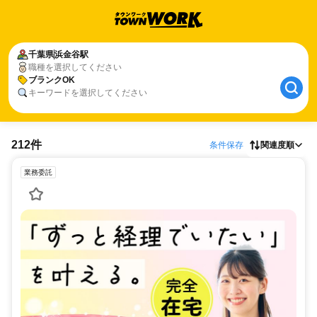
千葉県
浜金谷駅
職種を選択してください
ブランクOK
キーワードを選択してください
212件
条件保存
関連度順
業務委託