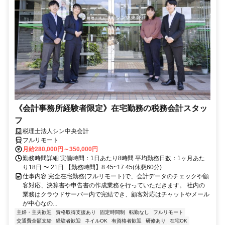
《会計事務所経験者限定》在宅勤務の税務会計スタッ
フ
税理士法人シン中央会計
フルリモート
月給280,000円～350,000円
勤務時間詳細 実働時間：1日あたり8時間 平均勤務日数：1ヶ月あた
り18日 〜 21日 【勤務時間】8:45~17:45(休憩60分)
仕事内容 完全在宅勤務(フルリモート)で、会計データのチェックや顧
客対応、決算書や申告書の作成業務を行っていただきます。 社内の
業務はクラウドサーバー内で完結でき、顧客対応はチャットやメール
が中心なの...
主婦・主夫歓迎
資格取得支援あり
固定時間制
転勤なし
フルリモート
交通費全額支給
経験者歓迎
ネイルOK
有資格者歓迎
研修あり
在宅OK