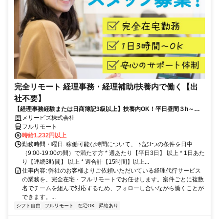
完全リモート 経理事務・経理補助/扶養内で働く【出
社不要】
【経理事務経験または日商簿記3級以上】扶養内OK！平日昼間３h～。
完全在宅で育児・介護中の方も大歓迎♪
メリービズ株式会社
フルリモート
時給1,232円以上
勤務時間・曜日: 稼働可能な時間について、下記3つの条件を日中
（9:00-19:00の間）で満たす方 * 週あたり【平日3日】 以上 * 1日あた
り【連続3時間】 以上 * 週合計【15時間】以上...
仕事内容: 弊社のお客様よりご依頼いただいている経理代行サービス
の業務を、完全在宅・フルリモートでお任せします。案件ごとに複数
名でチームを組んで対応するため、フォローし合いながら働くことが
できます。...
シフト自由
フルリモート
在宅OK
昇給あり