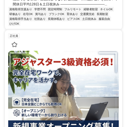
間休日平均128日＆土日祝休み ―――――――――――――...
資格取得支援あり
学歴不問
固定時間制
フルリモート
経験者歓迎
ネイルOK
研修あり
在宅OK
賞与あり
ブランクOK
育休あり
交通費支給
長期歓迎
資格取得手当あり
社割あり
長期休暇あり
ピアスOK
土日祝休み
服装自由
ひげOK
正社員