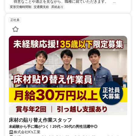
得意なことや適正を見ながら、職種に就ていただきます。 ...
変形労働時間制
交通費支給
昇給あり
正社員
床材の貼り替え作業スタッフ
未経験から手に職がつく！20代～30代の男性活躍中◎
株式会社K's工業