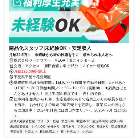
商品化スタッフ|未経験OK・安定収入
月給32.5万～｜未経験から匠の技術を手に！求められる人材へ
株式会社ジーアフター MEGA千葉北インター店
交通・アクセス 「勝田台駅」車で15分｜マイカー通勤OK
月給325,000円以上
千葉県千葉市花見川区
勤務時間詳細 実働時間：1日あたり8時間 平均勤務日数：1ヶ月あた
り18日 〜 20日 勤務時間／9：30～19：00（実働8h） ★残業はほと
んどありません！ ※月平均5h程度です。 自社内で作...
仕事内容 創業から18年、安定基盤のもとで右肩上がりの成長を続け
る当社。 おかげさまで連続で最高売上を更新し、事業拡大の波はさ
らに加速中！ 2024年11月には西日本エリアへ、2025年7月には北陸
エ...
業界未経験者歓迎
フリーター歓迎
学歴不問
車通勤OK
固定時間制
経験不問
未経験者歓迎
ネイルOK
研修あり
賞与あり
ブランクOK
育休あり
交通費支給
長期歓迎
社割あり
長期休暇あり
寮・社宅あり
ひげOK