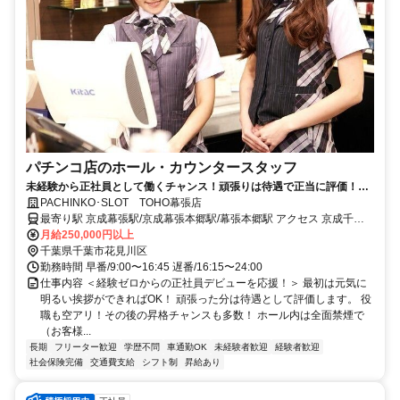
パチンコ店のホール・カウンタースタッフ
未経験から正社員として働くチャンス！頑張りは待遇で正当に評価！20
代・30代の若手が活躍中！
PACHINKO･SLOT TOHO幕張店
最寄り駅 京成幕張駅/京成幕張本郷駅/幕張本郷駅 アクセス 京成千葉
線「京成幕張駅」徒歩10分 ※車通勤可
月給250,000円以上
千葉県千葉市花見川区
勤務時間 早番/9:00〜16:45 遅番/16:15〜24:00
仕事内容 ＜経験ゼロからの正社員デビューを応援！＞ 最初は元気に
明るい挨拶ができればOK！ 頑張った分は待遇として評価します。 役
職も空アリ！その後の昇格チャンスも多数！ ホール内は全面禁煙で
（お客様...
長期
フリーター歓迎
学歴不問
車通勤OK
未経験者歓迎
経験者歓迎
社会保険完備
交通費支給
シフト制
昇給あり