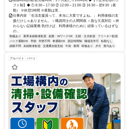
フト制】◆ ① 8:30～17:30 ② 12:00～21:00 ③ 16:30～翌9:30（夜
勤） ※休憩1時間 ※夜勤は実...
仕事内容 「生活支援員って、本当に大変ですよね。」 利用者様の支
援だけじゃありません。 ＞職員同士の人間関係 ＞急な欠員対応 ＞終
わらない記録業務 気付けば、利用者様のために 頑張っているはずな
の...
制服あり
業界未経験者歓迎
副業・WワークOK
主婦・主夫歓迎
フリーター歓迎
バイク通勤OK
早朝
学歴不問
車通勤OK
固定時間制
職場見学可
転勤なし
経験不問
未経験者歓迎
交通費全額支給
午前
夜間
研修あり
夕方
賞与あり
アルバイト・パート