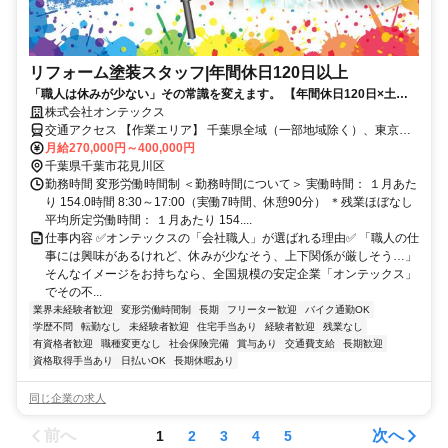
リフォーム塗装スタッフ|年間休日120日以上
「職人は休みが少ない」その常識を変えます。 【年間休日120日×土日
祝休み】日本トップクラスの安定企業で、プライベートも収入も諦めな
株式会社オンテックス
い「会社職人」へ。
交通アクセス 【作業エリア】 千葉県全域（一部地域除く）、東京都
月給270,000円～400,000円
江戸川区、東京都葛飾区 【所属勤務地】 千葉県千葉市
千葉県千葉市花見川区
勤務時間 変形労働時間制 ＜勤務時間について＞ 実働時間： １月あた
り 154.0時間 8:30～17:00（実働7時間、休憩90分） ＊残業ほぼなし
平均所定労働時間： １月あたり 154....
仕事内容 ✅オンテックスの「会社職人」が選ばれる理由✅ 「職人の仕
事には興味があるけれど、休みが少なそう、上下関係が厳しそう…」
そんなイメージをお持ちなら、全国規模の安定企業「オンテックス」
でその不...
業界未経験者歓迎
変形労働時間制
長期
フリーター歓迎
バイク通勤OK
学歴不問
転勤なし
未経験者歓迎
住宅手当あり
経験者歓迎
残業なし
有資格者歓迎
職種変更なし
社会保険完備
賞与あり
交通費支給
長期歓迎
資格取得手当あり
日払いOK
長期休暇あり
同じ企業の求人
前へ
次へ
1
2
3
4
5