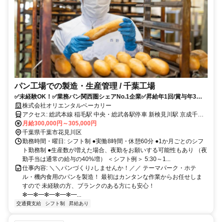
パン工場での製造・生産管理 / 千葉工場
✅未経験OK！✅業務パン関西圏シェアNo.1企業✅昇給年1回/賞与年3回✅
年間休日120日
株式会社オリエンタルベーカリー
アクセス: 総武本線 稲毛駅 中央・総武各駅停車 新検見川駅 京成千葉
線 京成稲毛駅
月給300,000円～305,000円
千葉県千葉市花見川区
勤務時間・曜日: シフト制 ●実働8時間・休憩60分 ●1か月ごとのシフ
ト勤務制 ●生産数が増えた場合、夜勤をお願いする可能性もあり （夜
勤手当は通常の給与の40%増） ＜シフト例＞ 5:30～1...
仕事内容: ＼＼パンづくり♪しませんか！／／ テーマパーク・ホテ
ル・機内食用のパンを製造！ 最初はカンタンな作業からお任せしま
すので 未経験の方、ブランクのある方にも安心！
✻━✻━✻━✻━✻━...
交通費支給
シフト制
昇給あり