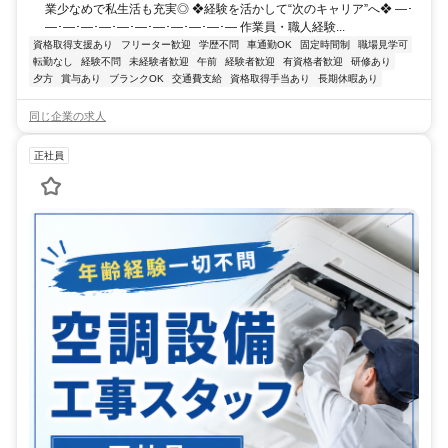
業少なめで私生活も充実◎ ❖経験を活かして“次のキャリア”へ❖ ―･
―･―･―･―･―･―･―･―･―･―･― 作業員・職人経験...
資格取得支援あり
フリーター歓迎
学歴不問
車通勤OK
固定時間制
職場見学可
転勤なし
経験不問
未経験者歓迎
午前
経験者歓迎
有資格者歓迎
研修あり
夕方
賞与あり
ブランクOK
交通費支給
資格取得手当あり
長期休暇あり
同じ企業の求人
正社員