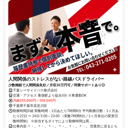
人間関係のストレスがない路線バスドライバー
少数精鋭で人間関係良好／月収30万円可／同乗サポートあり◎
千葉シーサイドバス株式会社
交通・アクセス 幕張駅より徒歩3分 ※車通勤OK
月給255,000円～300,000円
千葉県千葉市花見川区
勤務時間詳細 実働時間：1日あたり7時間8分 平均勤務日数：1ヶ月あ
たり22日 〜 24日 5:00～23:00 （実働7時間8分／1ヶ月単位の変形労
働時間制） ※担当するダイヤにより勤務時間は異...
仕事内容 ＊・。＊・。＊・。＊・。＊・。＊・。 営業所に戻るとち