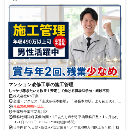
マンション改修工事の施工管理
しっかり稼ぎたい方歓迎！安定して働ける職場◎学歴・経験不問
株式会社K's工業
交通・アクセス 「京成幕張本郷駅」「 幕張本郷駅」より徒歩8分、
「京成大久保駅」より徒歩21分
月給350,000円以上
千葉県千葉市花見川区
勤務時間詳細 実働時間：1日あたり8時間 平均勤務日数：1ヶ月あた
り21日 〜 22日 8:00～17:30(実働8時間)
仕事内容 ＼日勤×高収入×安定業界✨／ 年収490万円以上も可能！ 残