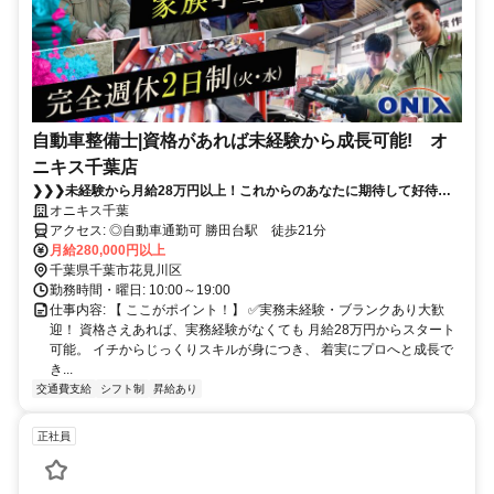
自動車整備士|資格があれば未経験から成長可能! オ
ニキス千葉店
❯❯❯未経験から月給28万円以上！これからのあなたに期待して好待遇
でお迎えします⚡【賞与年3回】【昇給年1回】【家族・住宅手当あり】
オニキス千葉
【完全週休2日制（火曜＋水曜）】国産・輸入車、幅広い車種に対応◎
アクセス: ◎自動車通勤可 勝田台駅 徒歩21分
将来が描ける環境で、一生モノのスキルを身につけませんか？
月給280,000円以上
千葉県千葉市花見川区
勤務時間・曜日: 10:00～19:00
仕事内容: 【 ここがポイント！】 ✅実務未経験・ブランクあり大歓
迎！ 資格さえあれば、実務経験がなくても 月給28万円からスタート
可能。 イチからじっくりスキルが身につき、 着実にプロへと成長で
き...
交通費支給
シフト制
昇給あり
正社員