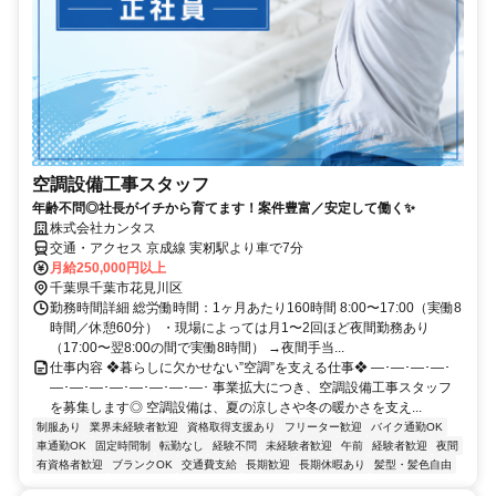
空調設備工事スタッフ
年齢不問◎社長がイチから育てます！案件豊富／安定して働く✨
株式会社カンタス
交通・アクセス 京成線 実籾駅より車で7分
月給250,000円以上
千葉県千葉市花見川区
勤務時間詳細 総労働時間：1ヶ月あたり160時間 8:00〜17:00（実働8
時間／休憩60分） ・現場によっては月1〜2回ほど夜間勤務あり
（17:00〜翌8:00の間で実働8時間） →夜間手当...
仕事内容 ❖暮らしに欠かせない”空調”を支える仕事❖ ―･―･―･―･
―･―･―･―･―･―･―･―･ 事業拡大につき、空調設備工事スタッフ
を募集します◎ 空調設備は、夏の涼しさや冬の暖かさを支え...
制服あり
業界未経験者歓迎
資格取得支援あり
フリーター歓迎
バイク通勤OK
車通勤OK
固定時間制
転勤なし
経験不問
未経験者歓迎
午前
経験者歓迎
夜間
有資格者歓迎
ブランクOK
交通費支給
長期歓迎
長期休暇あり
髪型・髪色自由