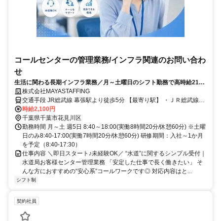
コールセンターの管理業務/インフラ関連のお問い合わ
せ
生活に関わる長期インフラ業務／月～土曜日のシフト勤務で高時給2100
円！希望休の相談OK
株式会社MAYASTAFFING
交通手段 JR総武線 幕張駅より徒歩5分 【最寄り駅】 ・ＪＲ総武線
「幕張駅」 京成千葉線 京成幕張駅より徒歩8分 【最寄り駅】 ・京成
時給2,100円
千葉線「京成幕張駅」
千葉県千葉市花見川区
勤務時間 月～土 週5日 8:40～18:00(実働8時間20分/休憩60分) ※土曜
日のみ8:40-17:00(実働7時間20分/休憩60分) 研修期間：入社～1か月
を予定（8:40-17:30）
仕事内容 ＼即日スタート♪未経験OK／ “水道”に関するシンプル受付｜
水道局お客様センター管理業務 「安定した仕事で長く働きたい」 そ
んな方におすすめの“安心系”コールワークです◎ 対応内容はと...
シフト制
契約社員