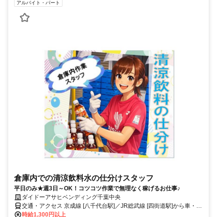
アルバイト・パート
倉庫内での清涼飲料水の仕分けスタッフ
平日のみ★週3日～OK！コツコツ作業で無理なく稼げるお仕事♪
ダイドーアサヒベンディング千葉中央
交通・アクセス 京成線 [八千代台駅]／JR総武線 [四街道駅]から車・バ
イク・自転車通勤OK
時給1,300円以上