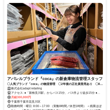
アパレルブランド『coca』の新倉庫物流管理スタッフ
〇人気ブランド「coca」の物流管理 〇2年後の正社員登用あり 〇8月
オープンの新倉庫 〇髪型・ネイル・カラコン自由
株式会社adapt retailing
アクセス: ●「新検見川駅」からバス15分、バス停より徒歩15分 ●自
転車、バイク通勤OK ※送迎バスの運行なし 【8月初旬までは本社品
月給300,000円
川倉庫での勤務】 ●東京都港区港南3-4-27 第二東運ビル6F ●JR各線
千葉県千葉市花見川区
「品川駅」より徒歩14分 ●都営浅草線、京急本線「泉岳寺駅」より徒
勤務時間・曜日: 8:00～17:00 （実働8時間／休憩1時間） ＜残業ほぼ