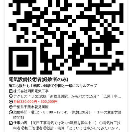
電気設備技術者(経験者のみ)
施工も設計も！幅広い経験で仲間と一緒にスキルアップ
株式会社岡田電気工事
アクセス: * JR総武線「新検見川駅」からバスで15分 * 「広尾十字
路」バス停下車徒歩1分または「さつきが丘団地」バス停下車徒歩7分
月給320,000円～500,000円
* 車通勤、バイク通勤可能（無料駐車場あり）
千葉県千葉市花見川区
勤務時間・曜日: ・8：00～17：45（休憩120分） ・１年の変形労働
時間制
仕事内容: 【岡田工事電気では3つの職種を募集中！】 ①電気施工技
術者 ②施工管理者 ③設計・積算 「どういう仕事がしてみたいか？」