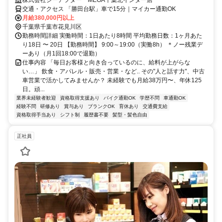
交通・アクセス 「勝田台駅」車で15分｜マイカー通勤OK
月給380,000円以上
千葉県千葉市花見川区
勤務時間詳細 実働時間：1日あたり8時間 平均勤務日数：1ヶ月あた
り18日 〜 20日 【勤務時間】 9:00～19:00（実働8h） ＊ノー残業デ
ーあり（月1回18:00で退勤）
仕事内容 「毎日お客様と向き合っているのに、給料が上がらな
い…」 飲食・アパレル・販売・営業・など.. その"人と話す力"、中古
車営業で活かしてみませんか？ 未経験でも月給38万円〜、年休125
日。頑...
業界未経験者歓迎
資格取得支援あり
バイク通勤OK
学歴不問
車通勤OK
経験不問
研修あり
賞与あり
ブランクOK
育休あり
交通費支給
資格取得手当あり
シフト制
履歴書不要
髪型・髪色自由
正社員