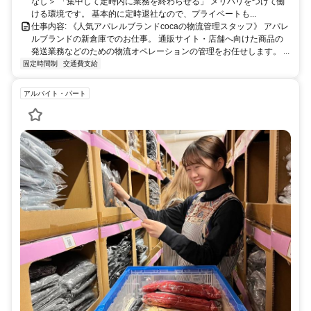
歩20分
なし＞ 「集中して定時内に業務を終わらせる」 メリハリをつけて働
ける環境です。 基本的に定時退社なので、プライベートも...
仕事内容: 《人気アパレルブランドcocaの物流管理スタッフ》 アパレ
ルブランドの新倉庫でのお仕事。 通販サイト・店舗へ向けた商品の
発送業務などのための物流オペレーションの管理をお任せします。 ...
固定時間制
交通費支給
アルバイト・パート