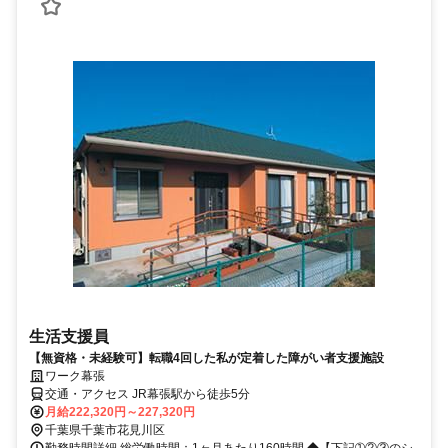
生活支援員
【無資格・未経験可】転職4回した私が定着した障がい者支援施設
ワーク幕張
交通・アクセス JR幕張駅から徒歩5分
月給222,320円～227,320円
千葉県千葉市花見川区
勤務時間詳細 総労働時間：1ヶ月あたり160時間 ◆【下記➀②③のシ