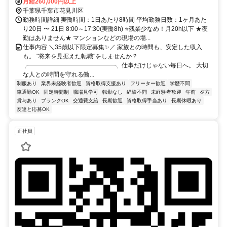
「京成大久保駅」より徒歩21分
月給260,000円以上
千葉県千葉市花見川区
勤務時間詳細 実働時間：1日あたり8時間 平均勤務日数：1ヶ月あた
り20日 〜 21日 8:00～17:30(実働8h) ⭐残業少なめ！月20h以下 ★夜
勤はありません★ マンションなどの現場の場...
仕事内容 ＼35歳以下限定募集✨／ 家族との時間も、安定した収入
も。 "将来を見据えた転職"をしませんか？
╭━━━━━━━━━━━━━━╮ 仕事だけじゃない毎日へ。 大切
な人との時間を守れる働...
制服あり
業界未経験者歓迎
資格取得支援あり
フリーター歓迎
学歴不問
車通勤OK
固定時間制
職場見学可
転勤なし
経験不問
未経験者歓迎
午前
夕方
賞与あり
ブランクOK
交通費支給
長期歓迎
資格取得手当あり
長期休暇あり
友達と応募OK
正社員