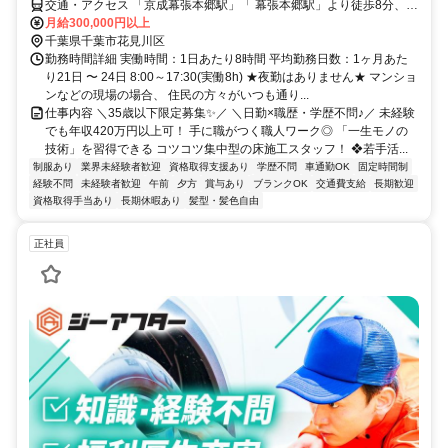
交通・アクセス 「京成幕張本郷駅」「 幕張本郷駅」より徒歩8分、
「京成大久保駅」より徒歩21分
月給300,000円以上
千葉県千葉市花見川区
勤務時間詳細 実働時間：1日あたり8時間 平均勤務日数：1ヶ月あた
り21日 〜 24日 8:00～17:30(実働8h) ★夜勤はありません★ マンショ
ンなどの現場の場合、 住民の方々がいつも通り...
仕事内容 ＼35歳以下限定募集✨／ ＼日勤×職歴・学歴不問♪／ 未経験
でも年収420万円以上可！ 手に職がつく職人ワーク◎ 「一生モノの
技術」を習得できる コツコツ集中型の床施工スタッフ！ ❖若手活...
制服あり
業界未経験者歓迎
資格取得支援あり
学歴不問
車通勤OK
固定時間制
経験不問
未経験者歓迎
午前
夕方
賞与あり
ブランクOK
交通費支給
長期歓迎
資格取得手当あり
長期休暇あり
髪型・髪色自由
正社員