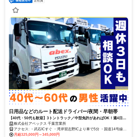
正社員
日用品などのルート配送ドライバー/夜間・早朝帯
【40代・50代も歓迎】3トントラック／中型免許があればOK！週4日な
どの勤務相談もOK！
株式会社アベックス 千葉営業所
アクセス: ・武石ICすぐ ・湾岸習志野ICより車で5分 ・国道14号線
「幕張5丁目」交差点すぐ 習志野・八千代エリアからも 通勤しやすい
月給325,000円～345,000円