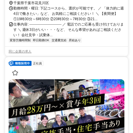
です！ ✨マイカー通勤OK ✨バイク通勤OK ✨自転車通勤OK ✨駐車場
千葉県千葉市花見川区
完備
勤務時間・曜日: 下記コースから、選択が可能です。 ／ 「体力的に週
4日で働きたい」など、 お気軽にご相談ください！ ＼ 【夜間便】
①19時30分～6時30分 ②20時30分～7時30分 ③21...
仕事内容: --------------------------- ／ 電話でのご応募も受け付けておりま
す ＼ 週休3日がいい・・・など、 そんな希望があればご相談くださ
い！ 会社見学・試乗体...
変形労働時間制
即日勤務OK
交通費支給
昇給あり
同じ企業の求人
正社員