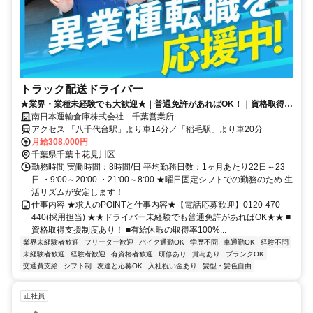
トラック配送ドライバー
★業界・業種未経験でも大歓迎★｜普通免許があればOK！｜資格取得支
援制度あり｜有休消化率100％｜完全週休2日制｜転職祝い金15万円＋月
南日本運輸倉庫株式会社 千葉営業所
給30.8万円｜1日2便
アクセス 「八千代台駅」より車14分／「稲毛駅」より車20分
月給308,000円
千葉県千葉市花見川区
勤務時間 実働時間：8時間/日 平均勤務日数：1ヶ月あたり22日～23
日 ・9:00～20:00 ・21:00～8:00 ★曜日固定シフトでの勤務のため 生
活リズムが安定します！
仕事内容 ★求人のPOINTと仕事内容★【電話応募歓迎】0120-470-
440(採用担当) ★★ドライバー未経験でも普通免許があればOK★★ ■
資格取得支援制度あり！ ■有給休暇の取得率100%...
業界未経験者歓迎
フリーター歓迎
バイク通勤OK
学歴不問
車通勤OK
経験不問
未経験者歓迎
経験者歓迎
有資格者歓迎
研修あり
賞与あり
ブランクOK
交通費支給
シフト制
友達と応募OK
入社祝い金あり
髪型・髪色自由
正社員