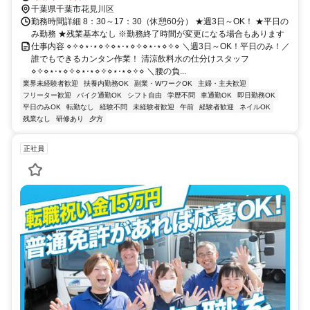
千葉県千葉市花見川区
勤務時間詳細 8：30～17：30（休憩60分） ★週3日～OK！ ★平日の
み勤務 ★残業基本なし ※勤務終了時間が変更になる場合もあります
仕事内容 ⋄✧⋄⋆⋅⋆⋄✧⋄⋆⋅⋆⋄✧⋄⋆⋅⋆⋄✧⋄ ＼週3日～OK！平日のみ！／
誰でもできるカンタン作業！ 清涼飲料水の仕分けスタッフ
⋄✧⋄⋆⋅⋆⋄✧⋄⋆⋅⋆⋄✧⋄⋆⋅⋆⋄✧⋄ ＼腰の負...
業界未経験者歓迎
扶養内勤務OK
副業・WワークOK
主婦・主夫歓迎
フリーター歓迎
バイク通勤OK
シフト自由
学歴不問
車通勤OK
即日勤務OK
平日のみOK
転勤なし
経験不問
未経験者歓迎
午前
経験者歓迎
ネイルOK
残業なし
研修あり
夕方
正社員