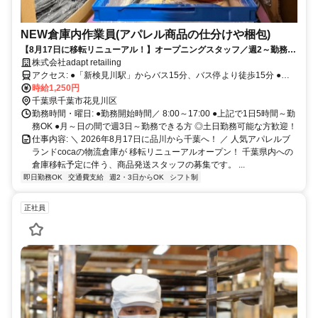
NEW倉庫内作業員(アパレル商品の仕分けや梱包)
【8月17日に移転リニューアル！】オープニングスタッフ／週2～勤務で
きる方／人気ブランド「coca」新倉庫内での勤務／未経験大歓迎／女性
株式会社adapt retailing
活躍中／日勤のみ
アクセス: ●「新検見川駅」からバス15分、バス停より徒歩15分 ●自
転車、バイク通勤OK ※送迎バスの運行なし 【8月中旬までは本社品
時給1,250円
川倉庫での勤務】
千葉県千葉市花見川区
勤務時間・曜日: ●勤務開始時間／ 8:00～17:00 ●上記で1日5時間～勤
務OK ●月～日の間で週3日～勤務できる方 ◎土日勤務可能な方歓迎！
仕事内容: ＼ 2026年8月17日に品川から千葉へ！ ／ 人気アパレルブ
ランドcocaの物流倉庫が 移転リニューアルオープン！ 千葉県内への
倉庫移転予定に伴う、商品発送スタッフの募集です。 ...
即日勤務OK
交通費支給
週2・3日からOK
シフト制
正社員