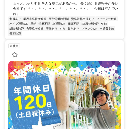
ょっとホッとする そんな空気があるから、 長く続ける運転手が多い
会社です ＊・。＊・。＊・。＊・。＊・。＊・。 「今日は混んでた
ね」 ...
制服あり
業界未経験者歓迎
変形労働時間制
資格取得支援あり
フリーター歓迎
バイク通勤OK
早朝
学歴不問
車通勤OK
経験不問
未経験者歓迎
午前
経験者歓迎
有資格者歓迎
研修あり
夕方
賞与あり
ブランクOK
交通費支給
長期歓迎
正社員