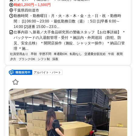
時給1,200円～1,500円
千葉県四街道市
勤務時間 ・勤務曜日：月・火・水・木・金・土・日・祝 ・勤務時
間： [1] 06:00～23:00 ・最低勤務日数（週）：5日 [1]早番 6:00～
14:00 [2]遅番 15:00～23:0...
仕事内容 ＼新着／大手食品研究所の警備スタッフ 【お仕事詳細】 ＊
バックヤードの入退館管理・受付 ＊施設内・外周巡回 （防犯、防
災、安全点検） ＊開閉店操作（施錠、シャッター操作） ＊納品口管
理 ＊施...
社員登用あり
早朝
学歴不問
車通勤OK
転勤なし
交通費全額支給
午前
夜間
夕方
ブランクOK
シフト制
深夜
アルバイト・パート