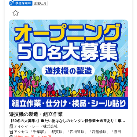
派遣社員
遊技機の製造・組立作業
【50名の大募集♪】重たい物はなしのカンタン軽作業★送迎あり！車通
勤OK！
テイケイトレード株式会社
アクセス 「千葉駅」「都賀駅」「四街道駅」「西船橋駅」「勝田台