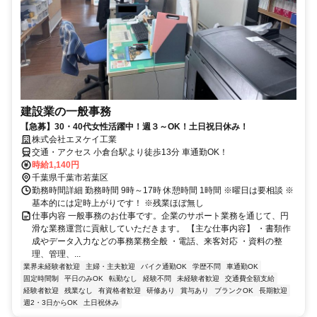
建設業の一般事務
【急募】30・40代女性活躍中！週３～OK！土日祝日休み！
株式会社エヌケイ工業
交通・アクセス 小倉台駅より徒歩13分 車通勤OK！
時給1,140円
千葉県千葉市若葉区
勤務時間詳細 勤務時間 9時～17時 休憩時間 1時間 ※曜日は要相談 ※
基本的には定時上がりです！ ※残業ほぼ無し
仕事内容 一般事務のお仕事です。企業のサポート業務を通じて、円
滑な業務運営に貢献していただきます。 【主な仕事内容】 ・書類作
成やデータ入力などの事務業務全般 ・電話、来客対応 ・資料の整
理、管理、...
業界未経験者歓迎
主婦・主夫歓迎
バイク通勤OK
学歴不問
車通勤OK
固定時間制
平日のみOK
転勤なし
経験不問
未経験者歓迎
交通費全額支給
経験者歓迎
残業なし
有資格者歓迎
研修あり
賞与あり
ブランクOK
長期歓迎
週2・3日からOK
土日祝休み