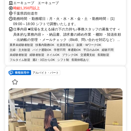
会社で事務のお仕事♪
エーキューブ エーキューブ
時給1,350円以上
千葉県四街道市
勤務時間 ・勤務曜日：月・火・水・木・金・土 ・勤務時間： [1]
09:00～18:00 シフトで調整いたします。
仕事内容 ■現場を支える縁の下の力持ち♪事務スタッフの募集です ＜
具体的な業務内容＞ ・納品書、請求書の締め作業 ・棚卸 ・陸送依頼
・出納帳の管理 ・メールチェック（BtoB、問い合わせ対応など） ...
業界未経験者歓迎
扶養内勤務OK
社員登用あり
副業・WワークOK
主婦・主夫歓迎
バイク通勤OK
学歴不問
車通勤OK
平日のみOK
経験不問
未経験者歓迎
経験者歓迎
ネイルOK
ブランクOK
交通費支給
長期歓迎
フルタイム歓迎
週2・3日からOK
シフト制
長期休暇あり
アルバイト・パート