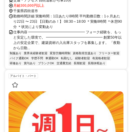
交通・アクセス 四街道駅から車10分
月給300,000円以上
千葉県四街道市
勤務時間詳細 実働時間：1日あたり8時間 平均勤務日数：1ヶ月あた
り22日 〜 23日 【日勤のみ！】 08:30～18:00 ＊実働8時間 ＊休憩90
分 ＊状況により変動あり
仕事内容 ━━━━━━━━━━━━━━━━ フォーク経験を、もっ
と安定した環境で。 ━━━━━━━━━━━━━━━━ 創業50年以
上の安定企業で、建築資材の入出庫スタッフを募集します。 「夜勤
から日勤...
制服あり
業界未経験者歓迎
変形労働時間制
資格取得支援あり
フリーター歓迎
バイク通勤OK
学歴不問
車通勤OK
転勤なし
経験者歓迎
有資格者歓迎
研修あり
賞与あり
ブランクOK
交通費支給
長期歓迎
長期休暇あり
アルバイト・パート