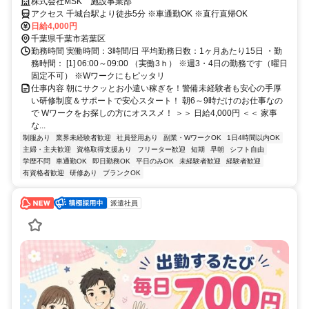
通勤楽々⇒マイカー通勤OK！
株式会社MSK 施設事業部
アクセス 千城台駅より徒歩5分 ※車通勤OK ※直行直帰OK
日給4,000円
千葉県千葉市若葉区
勤務時間 実働時間：3時間/日 平均勤務日数：1ヶ月あたり15日 ・勤
務時間： [1] 06:00～09:00 （実働3ｈ） ※週3・4日の勤務です（曜日
固定不可） ※Wワークにもピッタリ
仕事内容 朝にサクッとお小遣い稼ぎを！警備未経験者も安心の手厚
い研修制度＆サポートで安心スタート！ 朝6～9時だけのお仕事なの
で Wワークをお探しの方にオススメ！ ＞＞ 日給4,000円 ＜＜ 家事
な...
制服あり
業界未経験者歓迎
社員登用あり
副業・WワークOK
1日4時間以内OK
主婦・主夫歓迎
資格取得支援あり
フリーター歓迎
短期
早朝
シフト自由
学歴不問
車通勤OK
即日勤務OK
平日のみOK
未経験者歓迎
経験者歓迎
有資格者歓迎
研修あり
ブランクOK
派遣社員