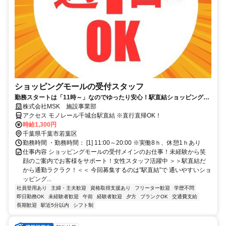
ショッピングモールの受付スタッフ
勤務スタートは「11時～」なのでゆったり安心！駅直結ショッピングセ
ンターの受付スタッフ大募集！特別な経験や資格などは一切不要です。
株式会社MSK 施設事業部
お客様への受付・ご案内や、ショッピングセンター内の循環などを中心
アクセス モノレール千城台駅直結 ※直行直帰OK！
にお願いします。週1日～ＯＫ！20代～30代女性スタッフ活躍中のお仕
時給1,300円
事です。
千葉県千葉市若葉区
勤務時間 ・勤務時間： [1] 11:00～20:00 ※実働8ｈ、休憩1ｈあり
仕事内容 ショッピングモールの受付メインのお仕事！未経験から笑
顔のご案内でお客様をサポート！女性スタッフ活躍中 ＞＞駅直結だ
から通勤ラクラク！＜＜ 今回募集するのは”駅直結”で 通いやすいショ
ッピング...
社員登用あり
主婦・主夫歓迎
資格取得支援あり
フリーター歓迎
学歴不問
即日勤務OK
未経験者歓迎
午前
経験者歓迎
夕方
ブランクOK
交通費支給
長期歓迎
駅近5分以内
シフト制