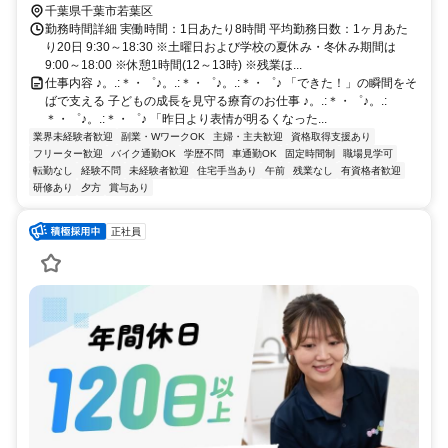
千葉県千葉市若葉区
勤務時間詳細 実働時間：1日あたり8時間 平均勤務日数：1ヶ月あた
り20日 9:30～18:30 ※土曜日および学校の夏休み・冬休み期間は
9:00～18:00 ※休憩1時間(12～13時) ※残業ほ...
仕事内容 ♪。.:＊・゜♪。.:＊・゜♪。.:＊・゜♪ 「できた！」の瞬間をそ
ばで支える 子どもの成長を見守る療育のお仕事 ♪。.:＊・゜♪。.:
＊・゜♪。.:＊・゜♪ 「昨日より表情が明るくなった...
業界未経験者歓迎
副業・WワークOK
主婦・主夫歓迎
資格取得支援あり
フリーター歓迎
バイク通勤OK
学歴不問
車通勤OK
固定時間制
職場見学可
転勤なし
経験不問
未経験者歓迎
住宅手当あり
午前
残業なし
有資格者歓迎
研修あり
夕方
賞与あり
正社員