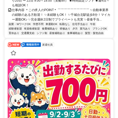
り20日 〜 22日 9:00～18:00（実働8h） ★時間固定シフト ★週4日～
も相談OK！
仕事内容 ＊この求人のPOINT＊ ￣￣￣￣￣￣￣￣￣￣ ✨自動車業界
の経験のある方歓迎！ ✨未経験もOK！ ✨千城台北駅徒歩8分！マイカ
ー通勤OK♪ ✨完全週休2日制でプライベートも充実 ✨昼食手当...
副業・WワークOK
学歴不問
車通勤OK
転勤なし
住宅手当あり
午前
経験者歓迎
有資格者歓迎
食費補助あり
研修あり
夕方
賞与あり
ブランクOK
育休あり
交通費支給
シフト制
昼食補助あり
食事補助あり
髪型・髪色自由
派遣社員