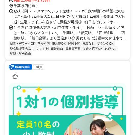
駅」より送迎あり＜WEB登録会実施中！＞
時給1,390円～1,738円
千葉県四街道市
勤務時間 ＜＜ スマホでシフト完結！ ＞＞ □日数や曜日の希望は気軽
にご相談を♪ □平日のみ(土日祝休み)など自由！ □短期～長期まで大歓
迎 □生活スタイルを崩さずに勤務が可能◎ □前日までにスマホ...
仕事内容 遊技機の製造・組立作業・仕分け・検品・シール貼り ／ 皆
と一緒に1からスタート♪ ＼ 「千葉駅」「都賀駅」「四街道駅」 「西
船橋駅」「勝田台駅」より送迎あり◎ 男女ともに活躍中のお仕事で...
副業・WワークOK
学歴不問
車通勤OK
経験不問
残業なし
ブランクOK
資格取得手当あり
シフト制
服装自由
履歴書不要
友達と応募OK
送迎あり
髪型・髪色自由
正社員