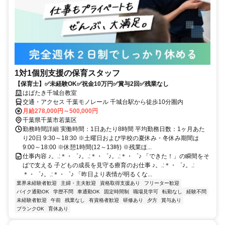
1対1個別支援の保育スタッフ
【保育士】✅未経験OK✅祝金10万円✅賞与2回✅残業なし
はばたき千城台教室
交通・アクセス 千葉モノレール 千城台駅から徒歩10分圏内
月給278,000円～500,000円
千葉県千葉市若葉区
勤務時間詳細 実働時間：1日あたり8時間 平均勤務日数：1ヶ月あた
り20日 9:30～18:30 ※土曜日および学校の夏休み・冬休み期間は
9:00～18:00 ※休憩1時間(12～13時) ※残業ほ...
仕事内容 ♪。.:＊・゜♪。.:＊・゜♪。.:＊・゜♪ 「できた！」の瞬間をそ
ばで支える 子どもの成長を見守る療育のお仕事 ♪。.:＊・゜♪。.:
＊・゜♪。.:＊・゜♪ 「昨日より表情が明るくな...
業界未経験者歓迎
主婦・主夫歓迎
資格取得支援あり
フリーター歓迎
バイク通勤OK
学歴不問
車通勤OK
固定時間制
職場見学可
転勤なし
経験不問
未経験者歓迎
午前
残業なし
有資格者歓迎
研修あり
夕方
賞与あり
ブランクOK
育休あり