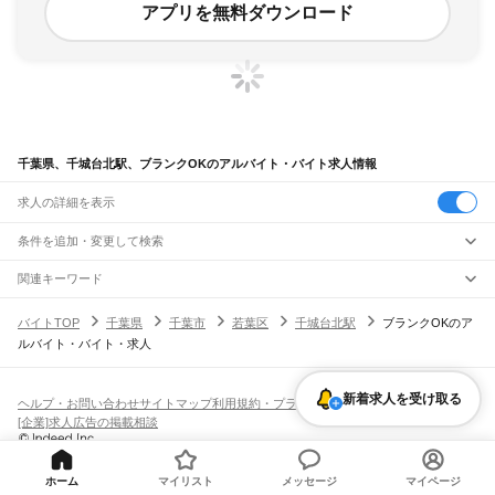
アプリを無料ダウンロード
千葉県、千城台北駅、ブランクOKのアルバイト・バイト求人情報
求人の詳細を表示
条件を追加・変更して検索
市区町村を追加・変更
関連キーワード
完全在宅ワーク 全国
シール貼り 在宅
現在地周辺
ガチャガチャ
犬カフェ
千葉県
駅を追加・変更
バイトTOP
千葉県
千葉市
若葉区
千城台北駅
ブランクOKのア
千葉県
すべて
ルバイト・バイト・求人
千葉市
すべて
職種を追加・変更
JR武蔵野線
中央区
花見川区
稲毛区
若葉区
緑区
美浜区
南流山駅
新松戸駅
新八柱駅
東松戸駅
市川大野駅
船橋法典駅
西船橋駅
飲食・フードサービス
銚子市
市川市
船橋市
館山市
木更津市
松戸市
野田市
茂原市
成田市
佐倉市
東金市
特徴を追加・変更
新着求人を受け取る
飲食・フードサービス
すべて
ヘルプ・お問い合わせ
サイトマップ
利用規約・プライバシーポリシー
JR中央・総武線
旭市
習志野市
柏市
勝浦市
市原市
流山市
八千代市
我孫子市
鴨川市
鎌ケ谷市
ホールスタッフ
キッチンスタッフ
皿洗い・洗い場
精肉・鮮魚加工
給食調理
人気
[企業]求人広告の掲載相談
市川駅
本八幡駅
下総中山駅
西船橋駅
船橋駅
東船橋駅
津田沼駅
幕張本郷駅
幕張駅
君津市
富津市
浦安市
四街道市
袖ケ浦市
八街市
印西市
白井市
富里市
南房総市
雇用形態を追加・変更
パン屋（ベーカリー）
フードカウンター販売員
バー（BAR）・バーテンダー
日払いOK
高校生歓迎
学生歓迎
深夜の仕事
髪型・髪色自由
ひげOK
ネイルOK
新検見川駅
稲毛駅
西千葉駅
千葉駅
匝瑳市
香取市
山武市
いすみ市
大網白里市
印旛郡
香取郡
山武郡
長生郡
夷隅郡
飲食店補助（開店・閉店準備）
飲食店（店長・マネージャー）
ピアスOK
アルバイト・パート
履歴書不要
オープニングスタッフ
留学生・外国人活躍中
安房郡
都道府県を変更
営業・販売
JR総武本線
勤務期間
正社員
ホーム
マイリスト
メッセージ
マイページ
市川駅
船橋駅
津田沼駅
稲毛駅
千葉駅
東千葉駅
都賀駅
四街道駅
物井駅
佐倉駅
営業・販売
すべて
短期
契約社員
単発・1日OK
長期
期間限定（春夏冬休み等）