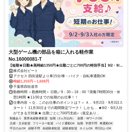
大型ゲーム機の部品を箱に入れる軽作業
No.16000081-T
【短期★日勤★高時給1350円★出勤ごとに700円の特別手当】9/2・9/3
～11/30までの短期！未経験でもできる軽作業☆
株式会社ビート
アクセス 四街道駅より車15分/車・バイク・自転車通勤OK
時給1,350円～1,688円
千葉県四街道市
勤務時間 ＜勤務時間＞ 日勤／9：30～18：00 └実働7時間30分・休
憩1時間 ★11/30までの短期のお仕事！！
仕事内容 ＜Ｑ．このお仕事のポイントは？＞ Ａ． 9月2日・9月3日ス
タート！ 11月30日までの期間限定ワーク！ しかも… ★9/2・9/3入社
ができる方対象★ 出勤ごとに700円支給♪（規定あり...
制服あり
業界未経験者歓迎
短期（3ヵ月以内）
副業・WワークOK
主婦・主夫歓迎
フリーター歓迎
バイク通勤OK
短期
学歴不問
車通勤OK
平日のみOK
経験不問
未経験者歓迎
経験者歓迎
ネイルOK
即日払いOK