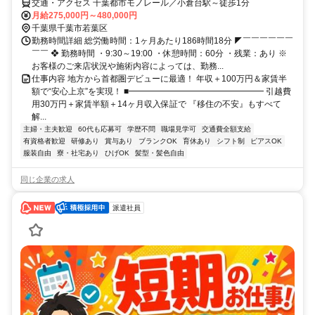
交通・アクセス 千葉都市モノレール／小倉台駅～徒歩1分
月給275,000円～480,000円
千葉県千葉市若葉区
勤務時間詳細 総労働時間：1ヶ月あたり186時間18分 ◤￣￣￣￣￣￣
￣￣ ❖ 勤務時間 ・9:30～19:00 ・休憩時間：60分 ・残業：あり ※
お客様のご来店状況や施術内容によっては、勤務...
仕事内容 地方から首都圏デビューに最適！ 年収＋100万円＆家賃半
額で“安心上京”を実現！ ■━━━━━━━━━━━━━━━━ 引越費
用30万円＋家賃半額＋14ヶ月収入保証で 『移住の不安』もすべて
解...
主婦・主夫歓迎
60代も応募可
学歴不問
職場見学可
交通費全額支給
有資格者歓迎
研修あり
賞与あり
ブランクOK
育休あり
シフト制
ピアスOK
服装自由
寮・社宅あり
ひげOK
髪型・髪色自由
同じ企業の求人
派遣社員