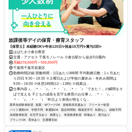
放課後等デイの保育・療育スタッフ
【保育士】未経験OK✨年休120日✨祝金10万円✨賞与2回✨
はばたき小倉台教室
交通・アクセス 千葉モノレール 小倉台駅から徒歩5分圏内
月給278,000円～500,000円
千葉県千葉市若葉区
勤務時間詳細 実働時間：1日あたり8時間 平均勤務日数：1ヶ月あた
り20日 9:30～18:30 ※土曜日および学校の夏休み・冬休み期間は
9:00～18:00 ※休憩1時間(12～13時) ※残業ほ...
仕事内容 ♪。.:＊・゜♪。.:＊・゜♪。.:＊・゜♪ 「できた！」の瞬間をそ
ばで支える 子どもの成長を見守る療育のお仕事 ♪。.:＊・゜♪。.:
＊・゜♪。.:＊・゜♪ 「昨日より表情が明るくな...
業界未経験者歓迎
副業・WワークOK
資格取得支援あり
フリーター歓迎
バイク通勤OK
学歴不問
車通勤OK
固定時間制
職場見学可
転勤なし
経験不問
未経験者歓迎
住宅手当あり
残業なし
有資格者歓迎
研修あり
賞与あり
ブランクOK
育休あり
交通費支給