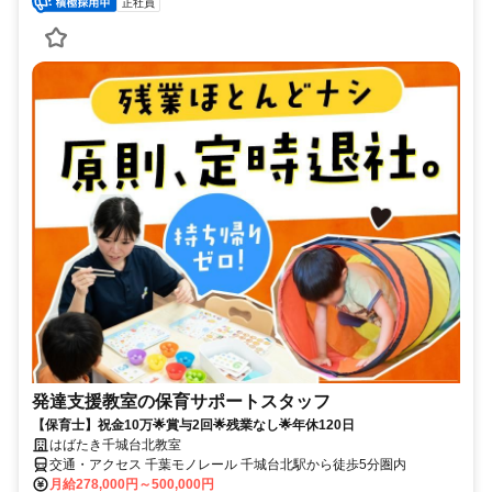
正社員
発達支援教室の保育サポートスタッフ
【保育士】祝金10万🌟賞与2回🌟残業なし🌟年休120日
はばたき千城台北教室
交通・アクセス 千葉モノレール 千城台北駅から徒歩5分圏内
月給278,000円～500,000円