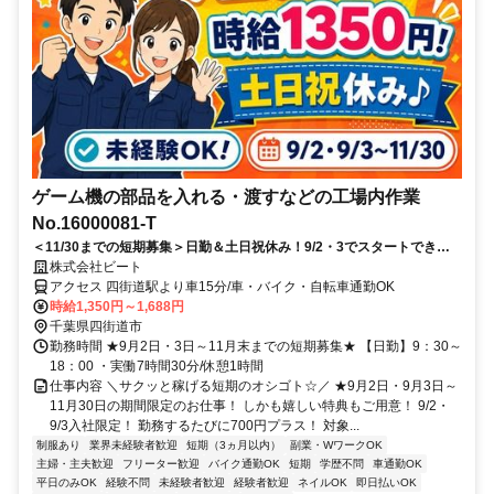
ゲーム機の部品を入れる・渡すなどの工場内作業
No.16000081-T
＜11/30までの短期募集＞日勤＆土日祝休み！9/2・3でスタートできる
方には…出勤するたびに700円の特別手当あり★日払いもOK♪
株式会社ビート
アクセス 四街道駅より車15分/車・バイク・自転車通勤OK
時給1,350円～1,688円
千葉県四街道市
勤務時間 ★9月2日・3日～11月末までの短期募集★ 【日勤】9：30～
18：00 ・実働7時間30分/休憩1時間
仕事内容 ＼サクッと稼げる短期のオシゴト☆／ ★9月2日・9月3日～
11月30日の期間限定のお仕事！ しかも嬉しい特典もご用意！ 9/2・
9/3入社限定！ 勤務するたびに700円プラス！ 対象...
制服あり
業界未経験者歓迎
短期（3ヵ月以内）
副業・WワークOK
主婦・主夫歓迎
フリーター歓迎
バイク通勤OK
短期
学歴不問
車通勤OK
平日のみOK
経験不問
未経験者歓迎
経験者歓迎
ネイルOK
即日払いOK