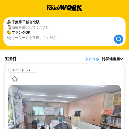
千葉県
千葉県
千城台北駅
千城台北駅
職種を選択してください
ブランクOK
ブランクOK
キーワードを選択してください
920件
条件保存
関連度順
アルバイト・パート