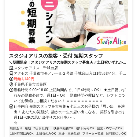
スタジオアリスの接客・受付 短期スタッフ
＼期間限定！スタジオアリスの短期スタッフ募集★／土日祝いずれかの
勤務必須で週1日、1日4h～OK！
スタジオアリス 千城台店
アクセス 千葉都市モノレール２号線 千城台出入口1徒歩約4分、千葉
都市モノレール２号線 千城台北出入口1徒歩約6分、千葉都市モノレ
時給1,140円
ール２号線 小倉台出入口2徒歩約20分 タウンライナー 千城台駅より
千葉県千葉市若葉区
徒歩5分
勤務時間 9:00~18:00 上記時間内で、1日4時間～OK！ ★土日祝いず
れかの勤務必須で、週1日～OK！ 勤務時間や曜日など、シフトにつ
いてお気軽にご相談ください！ ＝＝＝＝＝＝＝＝＝＝...
仕事内容 短期スタッフを大募集★七五三のお子様の「思い出」を演
出！ あなたの笑顔が、誰かの一生の思い出になる。 笑顔を引き出す
週1日~OKの思い出作りのお仕事♪ ○･｡
☆―――――――――――――...
制服あり
短期（3ヵ月以内）
扶養内勤務OK
週1日からOK
副業・WワークOK
1日4時間以内OK
土日祝のみOK
主婦・主夫歓迎
フリーター歓迎
給料前払いOK