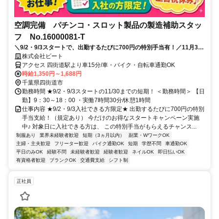
空調完備 パチンコ・スロット製品の製造補助スタッ
フ No.16000081-T
＼9/2・9/3スタートで、出勤するたびに700円の特別手当有！／11月30
日までの短期★無料送迎あり♪空調完備♪男女活躍中！
株式会社ビート
アクセス 四街道駅より車15分/車・バイク・自転車通勤OK
時給1,350円～1,688円
千葉県四街道市
勤務時間 ★9/2・9/3スタートの11/30までの短期！ ＜勤務時間＞ 【日
勤】9：30～18：00 ・実働7時間30分/休憩1時間
仕事内容 ★9/2・9/3入社できる方限定★ 出勤するたびに700円の特別
手当支給！（規定あり） 今だけのお得なスタートキャンペーン実施
中♪ 対象日に入社できる方は、 この特別手当がもらえるチャンス...
制服あり
業界未経験者歓迎
短期（3ヵ月以内）
副業・WワークOK
主婦・主夫歓迎
フリーター歓迎
バイク通勤OK
短期
学歴不問
車通勤OK
平日のみOK
経験不問
未経験者歓迎
経験者歓迎
ネイルOK
即日払いOK
有資格者歓迎
ブランクOK
交通費支給
シフト制
正社員