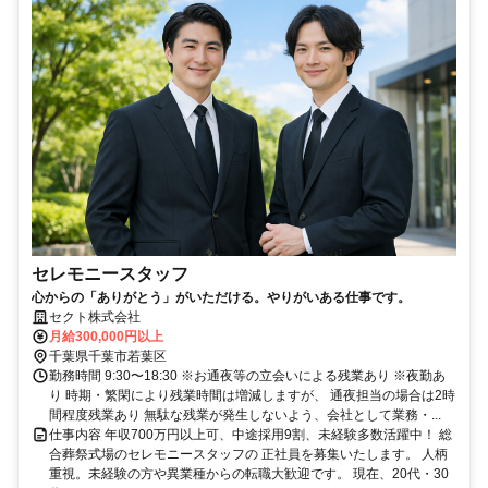
セレモニースタッフ
心からの「ありがとう」がいただける。やりがいある仕事です。
セクト株式会社
月給300,000円以上
千葉県千葉市若葉区
勤務時間 9:30〜18:30 ※お通夜等の立会いによる残業あり ※夜勤あ
り 時期・繁閑により残業時間は増減しますが、 通夜担当の場合は2時
間程度残業あり 無駄な残業が発生しないよう、会社として業務・...
仕事内容 年収700万円以上可、中途採用9割、未経験多数活躍中！ 総
合葬祭式場のセレモニースタッフの 正社員を募集いたします。 人柄
重視。未経験の方や異業種からの転職大歓迎です。 現在、20代・30