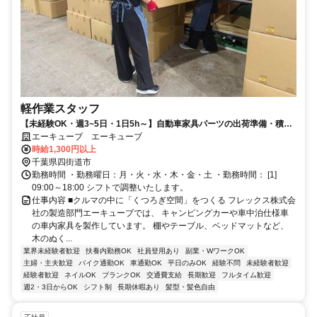
軽作業スタッフ
【未経験OK・週3~5日・1日5h～】自動車家具パーツの出荷準備・積み
込み等の軽作業／正社員登用も◎
エーキューブ エーキューブ
時給1,300円以上
千葉県四街道市
勤務時間 ・勤務曜日：月・火・水・木・金・土 ・勤務時間： [1]
09:00～18:00 シフトで調整いたします。
仕事内容 ■クルマの中に「くつろぎ空間」をつくる フレックス株式会
社の製造部門エーキューブでは、 キャンピングカーや車中泊仕様車
の車内家具を製作しています。 棚やテーブル、ベッドマットなど、
木のぬく...
業界未経験者歓迎
扶養内勤務OK
社員登用あり
副業・WワークOK
主婦・主夫歓迎
バイク通勤OK
車通勤OK
平日のみOK
経験不問
未経験者歓迎
経験者歓迎
ネイルOK
ブランクOK
交通費支給
長期歓迎
フルタイム歓迎
週2・3日からOK
シフト制
長期休暇あり
髪型・髪色自由