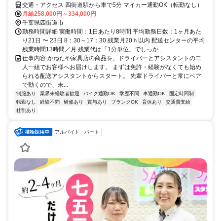
交通・アクセス 四街道駅から車で5分 マイカー通勤OK（転勤なし）
月給258,000円～334,000円
千葉県四街道市
勤務時間詳細 実働時間：1日あたり8時間 平均勤務日数：1ヶ月あた
り21日 〜 23日 8：30～17：30 残業月20ｈ以内 配送センターの平均
残業時間13時間／月 残業代は「1分単位」でしっか...
仕事内容 かねたや家具店の商品を、ドライバーとアシスタントの二
人一組でお客様へお届けします。 まずは免許・経験がなくても始め
られる配送アシスタントからスタート。 先輩ドライバーと常にペア
で動くので、未...
制服あり
業界未経験者歓迎
バイク通勤OK
学歴不問
車通勤OK
固定時間制
転勤なし
経験不問
研修あり
賞与あり
ブランクOK
育休あり
交通費支給
社割あり
アルバイト・パート