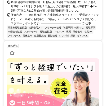
勤務時間詳細 実働時間：1日あたり8時間 平均勤務日数：1ヶ月あた
り20日 〜 21日 シフト制 1日あたりの実働時間：最大8時間/日 ◆7～
25時(可能な方は27時)の間で週5日/実働8時間のシフ...
仕事内容 ━━ 📅8月26日(水)在宅勤務スタート！━━ 受電がメインで
すが、メール対応も約半分！ 電話とメールのバランスよく働けるカ
スタマーサポートです♪ ━━━━━━━━━━━━━━ 📋 仕事...
業界未経験者歓迎
社員登用あり
フリーター歓迎
学歴不問
転勤なし
経験不問
未経験者歓迎
フルリモート
経験者歓迎
ネイルOK
夜間
研修あり
在宅OK
ブランクOK
育休あり
交通費支給
長期歓迎
シフト制
深夜
ピアスOK
業務委託