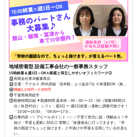
地域密着型 設備工事会社の一般事務スタッフ
15時終業＆週3日～OK✨家庭と両立しやすいオフィスワーク◎
有限会社青木酸素商店
交通・アクセス JR内房線「岩井駅」より徒歩7分 ※車通勤OK（無料
駐車場あり）
時給1,140円～1,500円
千葉県南房総市
勤務時間詳細 ▼勤務時間 基本枠：09：00 〜 15：00（実働5時間15
分／休憩45分） シフト：週3日 〜 週5日程度 ✅柔軟に調整可能です！
「10:00〜16:00」「09:00〜17:0...
仕事内容 ✨✨ アピールポイント ✨✨ ✅子育て世代に超・理解あり！中
抜け・早退も柔軟に対応◎ 実際に「保護者会に行ってきます」「学
校の面談でちょっと抜けます」と中抜けや早退を活用している社員も
い...