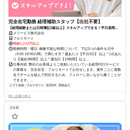
完全在宅勤務 経理補助スタッフ【出社不要】
【経理経験または日商簿記3級以上】スキルアップできる！平日昼間３h
～。完全在宅で育児・介護中の方も大歓迎♪
メリービズ株式会社
フルリモート
時給1,232円以上
勤務時間・曜日: 稼働可能な時間について、下記3つの条件を日中
（9:00-19:00の間）で満たす方 * 週あたり【平日3日】 以上 * 1日あた
り【連続3時間】 以上 * 週合計【15時間】以上...
仕事内容: 弊社のお客様よりご依頼いただいている経理代行サービス
の業務を、完全在宅・フルリモートでお任せします。案件ごとに複数
名でチームを組んで対応するため、フォローし合いながら働くことが
できます。...
シフト自由
フルリモート
在宅OK
昇給あり
同じ企業の求人
正社員