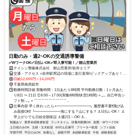
日勤のみ・週2~OKの交通誘導警備
✅WワークOK✅日払いOK✅即入寮可能！／館山営業所
テイシン警備株式会社 館山営業所/岩井エリア
交通・アクセス ⭐岩井駅周辺の現場に直行直帰/ピックアップあり！移
動の心配は不要です♪
日給12,000円～14,200円
千葉県南房総市
勤務時間詳細 実働時間：1日あたり8時間 平均勤務日数：1ヶ月あた
り8日 〜 21日 ⏰8:00～17:00(実働8時間/休憩1時間) ⭐.｡｡. 自己申告シ
フト制 .｡｡.⭐ ￣￣￣￣￣￣￣￣￣...
仕事内容 早く終わったら⭐━━━━━━━━━┓ 履歴書不要❗飛び込
み面接OK❗ ┗━━━━━━━海にする？山にする？ ⚓日払いOK！ ⚓
早上がりでも日給全額保証 ⚓週2日～OK! ⚓...
制服あり
業界未経験者歓迎
ランチタイム
扶養内勤務OK
副業・WワークOK
土日祝のみOK
主婦・主夫歓迎
60代も応募可
フリーター歓迎
シフト自由
学歴不問
平日のみOK
転勤なし
経験不問
未経験者歓迎
午前
経験者歓迎