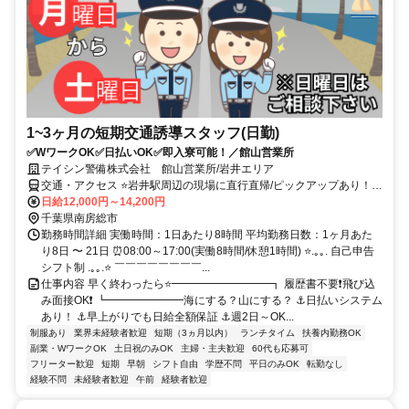
1~3ヶ月の短期交通誘導スタッフ(日勤)
✅WワークOK✅日払いOK✅即入寮可能！／館山営業所
テイシン警備株式会社 館山営業所/岩井エリア
交通・アクセス ⭐岩井駅周辺の現場に直行直帰/ピックアップあり！移
動の心配は不要です♪
日給12,000円～14,200円
千葉県南房総市
勤務時間詳細 実働時間：1日あたり8時間 平均勤務日数：1ヶ月あた
り8日 〜 21日 ⏰08:00～17:00(実働8時間/休憩1時間) ⭐.｡｡. 自己申告
シフト制 .｡｡.⭐ ￣￣￣￣￣￣￣￣...
仕事内容 早く終わったら⭐━━━━━━━━━┓ 履歴書不要❗飛び込
み面接OK❗ ┗━━━━━━━海にする？山にする？ ⚓日払いシステム
あり！ ⚓早上がりでも日給全額保証 ⚓週2日～OK...
制服あり
業界未経験者歓迎
短期（3ヵ月以内）
ランチタイム
扶養内勤務OK
副業・WワークOK
土日祝のみOK
主婦・主夫歓迎
60代も応募可
フリーター歓迎
短期
早朝
シフト自由
学歴不問
平日のみOK
転勤なし
経験不問
未経験者歓迎
午前
経験者歓迎