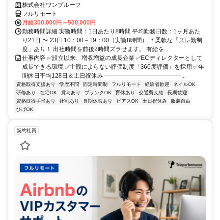
株式会社ワンプルーフ
フルリモート
月給300,000円～500,000円
勤務時間詳細 実働時間：1日あたり8時間 平均勤務日数：1ヶ月あた
り21日 〜 23日 10：00～19：00（実働8時間） ＊柔軟な「ズレ勤制
度」あり！ 出社時間を前後2時間ズラせます。 有給を...
仕事内容 ✅設立以来、増収増益の成長企業 ✅ECディレクターとして
成長できる環境 ✅主観によらない評価制度「360度評価」を採用 ✅年
間休日平均128日＆土日祝休み ―――――――――――――...
資格取得支援あり
学歴不問
固定時間制
フルリモート
経験者歓迎
ネイルOK
研修あり
在宅OK
賞与あり
ブランクOK
育休あり
交通費支給
長期歓迎
資格取得手当あり
社割あり
長期休暇あり
ピアスOK
土日祝休み
服装自由
ひげOK
契約社員