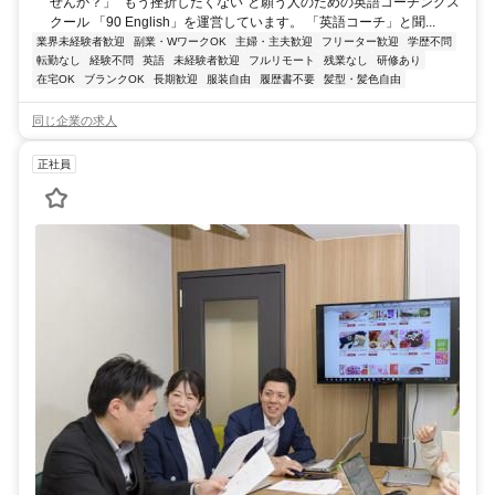
せんか？」 “もう挫折したくない”と願う人のための英語コーチングス
クール 「90 English」を運営しています。 「英語コーチ」と聞...
業界未経験者歓迎
副業・WワークOK
主婦・主夫歓迎
フリーター歓迎
学歴不問
転勤なし
経験不問
英語
未経験者歓迎
フルリモート
残業なし
研修あり
在宅OK
ブランクOK
長期歓迎
服装自由
履歴書不要
髪型・髪色自由
同じ企業の求人
正社員