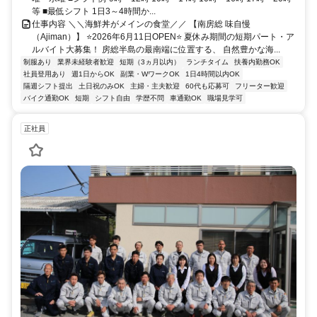
等 ■最低シフト 1日3～4時間か...
仕事内容 ＼＼海鮮丼がメインの食堂／／ 【南房総 味自慢
（Ajiman）】 ⭐2026年6月11日OPEN⭐ 夏休み期間の短期パート・ア
ルバイト大募集！ 房総半島の最南端に位置する、 自然豊かな海...
制服あり
業界未経験者歓迎
短期（3ヵ月以内）
ランチタイム
扶養内勤務OK
社員登用あり
週1日からOK
副業・WワークOK
1日4時間以内OK
隔週シフト提出
土日祝のみOK
主婦・主夫歓迎
60代も応募可
フリーター歓迎
バイク通勤OK
短期
シフト自由
学歴不問
車通勤OK
職場見学可
正社員