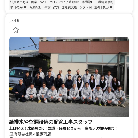
社員登用あり
副業・WワークOK
バイク通勤OK
車通勤OK
職場見学可
平日のみOK
転勤なし
午前
夕方
交通費支給
シフト制
週4日以上OK
正社員
給排水や空調設備の配管工事スタッフ
土日祝休！未経験OK！知識・経験ゼロから一生モノの技術掴む！
有限会社青木酸素商店