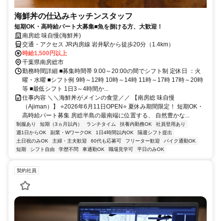
海鮮丼の仕込みキッチンスタッフ
短期OK・高時給パート大募集■魚を捌ける方、大歓迎！
南房総 味自慢(海鮮丼)
交通・アクセス JR内房線 岩井駅から徒歩20分（1.4km）
時給1,500円以上
千葉県南房総市
勤務時間詳細 ■募集時間帯 9:00～20:00の間でシフト制 定休日 ：火
曜・水曜 ■シフト例 9時～12時 10時～14時 11時～17時 17時～20時
等 ■最低シフト 1日3～4時間か...
仕事内容 ＼＼海鮮丼がメインの食堂／／ 【南房総 味自慢
（Ajiman）】 ⭐2026年6月11日OPEN⭐ 夏休み期間限定！ 短期OK・
高時給パート募集 房総半島の最南端に位置する、 自然豊かな...
制服あり
短期（3ヵ月以内）
ランチタイム
扶養内勤務OK
社員登用あり
週1日からOK
副業・WワークOK
1日4時間以内OK
隔週シフト提出
土日祝のみOK
主婦・主夫歓迎
60代も応募可
フリーター歓迎
バイク通勤OK
短期
シフト自由
学歴不問
車通勤OK
職場見学可
平日のみOK
契約社員