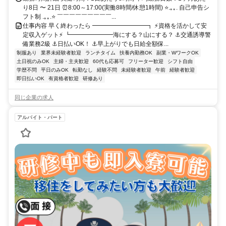
り8日 〜 21日 ⏰8:00～17:00(実働8時間/休憩1時間) ⭐.｡｡. 自己申告シ
フト制 .｡｡.⭐ ￣￣￣￣￣￣￣￣￣...
仕事内容 早く終わったら ━━━━━━━━━┓ ⚡資格を活かして安
定収入ゲット⚡ ┗━━━━━━━海にする？山にする？ ⚓交通誘導警
備業務2級 ⚓日払いOK！ ⚓早上がりでも日給全額保...
制服あり
業界未経験者歓迎
ランチタイム
扶養内勤務OK
副業・WワークOK
土日祝のみOK
主婦・主夫歓迎
60代も応募可
フリーター歓迎
シフト自由
学歴不問
平日のみOK
転勤なし
経験不問
未経験者歓迎
午前
経験者歓迎
即日払いOK
有資格者歓迎
研修あり
同じ企業の求人
アルバイト・パート