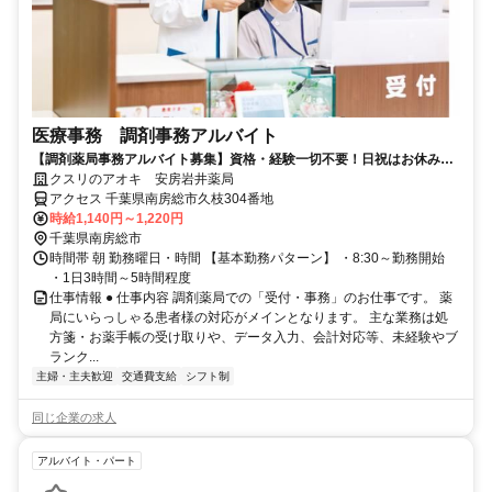
医療事務 調剤事務アルバイト
【調剤薬局事務アルバイト募集】資格・経験一切不要！日祝はお休みの
お仕事！
クスリのアオキ 安房岩井薬局
アクセス 千葉県南房総市久枝304番地
時給1,140円～1,220円
千葉県南房総市
時間帯 朝 勤務曜日・時間 【基本勤務パターン】 ・8:30～勤務開始
・1日3時間～5時間程度
仕事情報 ● 仕事内容 調剤薬局での「受付・事務」のお仕事です。 薬
局にいらっしゃる患者様の対応がメインとなります。 主な業務は処
方箋・お薬手帳の受け取りや、データ入力、会計対応等、未経験やブ
ランク...
主婦・主夫歓迎
交通費支給
シフト制
同じ企業の求人
アルバイト・パート