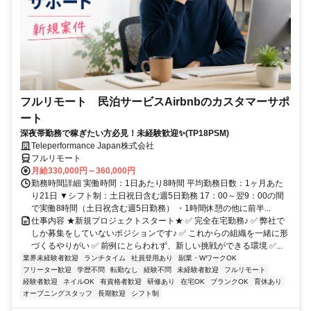
フルリモート 民泊サービスAirbnbのカスタマーサポ
ート
深夜帯勤務で稼ぎたい方必見！未経験歓迎✨(TP18PSM)
Teleperformance Japan株式会社
フルリモート
月給330,000円～360,000円
勤務時間詳細 実働時間：1日あたり8時間 平均勤務日数：1ヶ月あた
り21日 ▼シフト制：土日祝日含む週5日勤務 17：00～翌9：00の間
で実働8時間（土日祝含む週5日勤務） ・1時間休憩の他に前半...
仕事内容 ★新規プロジェクトスタート★ ✅ 完全在宅勤務♪ ✅ 弊社で
しか募集をしていないポジションです♪ ✅ これからの組織を一緒に形
づくるやりがい ✅ 前例にとらわれず、新しい挑戦ができる環境 ✅...
業界未経験者歓迎
ランチタイム
社員登用あり
副業・WワークOK
フリーター歓迎
学歴不問
転勤なし
経験不問
未経験者歓迎
フルリモート
経験者歓迎
ネイルOK
有資格者歓迎
研修あり
在宅OK
ブランクOK
育休あり
オープニングスタッフ
長期歓迎
シフト制