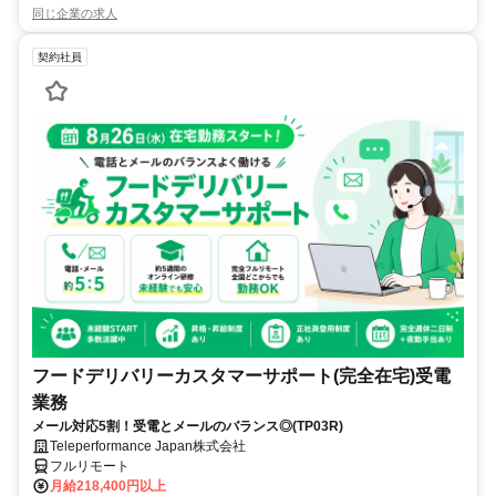
同じ企業の求人
契約社員
フードデリバリーカスタマーサポート(完全在宅)受電
業務
メール対応5割！受電とメールのバランス◎(TP03R)
Teleperformance Japan株式会社
フルリモート
月給218,400円以上