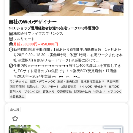
自社のWebデザイナー
✨ECショップ運用経験者歓迎✨(在宅ワークOK)待遇面◎
株式会社ファイブスプリングス
フルリモート
月給230,000円～450,000円
勤務時間詳細 実働時間：1日あたり8時間 平均勤務日数：1ヶ月あた
り20日 9:30～18:30 （実働8時間、休憩1時間） 在宅ワークまたは本
社 ※選択可(８割がリモートワーク) ※必要に応じて...
仕事内容 ▹◃┄▸◂┄▹◃┄▸◂┄▹◃┄▸◂ 当社は400店舗以上を支援してき
た ECサイト運営のプロ集団です！ ✨楽天SOY受賞店舗：17店舗
※2016年～2024年実績 ▹◃┄▸◂┄▹◃┄▸◂...
ランチタイム
副業・WワークOK
主婦・主夫歓迎
資格取得支援あり
学歴不問
固定時間制
転勤なし
フルリモート
経験者歓迎
ネイルOK
研修あり
在宅OK
賞与あり
ブランクOK
育休あり
交通費支給
駅近5分以内
社割あり
ピアスOK
土日祝休み
正社員