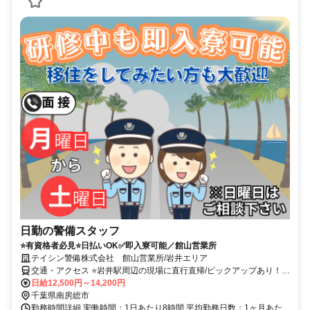
日勤の警備スタッフ
⭐有資格者必見⭐日払いOK✅即入寮可能／館山営業所
テイシン警備株式会社 館山営業所/岩井エリア
交通・アクセス ⭐岩井駅周辺の現場に直行直帰/ピックアップあり！移
動の心配は不要です♪
日給12,500円～14,200円
千葉県南房総市
勤務時間詳細 実働時間：1日あたり8時間 平均勤務日数：1ヶ月あた