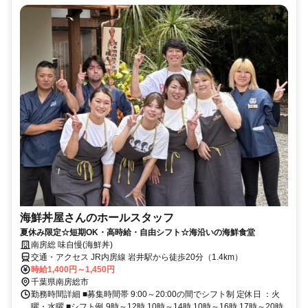
海鮮丼屋さんのホールスタッフ
夏休み限定☆短期OK・高時給・自由シフト☆海沿いの海鮮食堂
南房総 味自慢(海鮮丼)
交通・アクセス JR内房線 岩井駅から徒歩20分（1.4km）
時給1,400円～1,450円
千葉県南房総市
勤務時間詳細 ■募集時間帯 9:00～20:00の間でシフト制 定休日 ：火
曜・水曜 ■シフト例 9時～12時 10時～14時 10時～16時 17時～20時