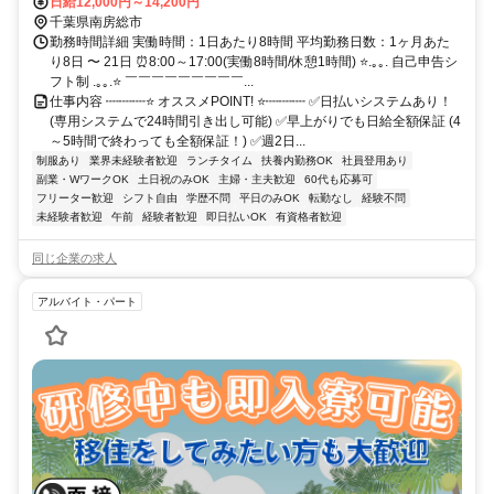
動の心配は不要です♪
日給12,000円～14,200円
千葉県南房総市
勤務時間詳細 実働時間：1日あたり8時間 平均勤務日数：1ヶ月あた
り8日 〜 21日 ⏰8:00～17:00(実働8時間/休憩1時間) ⭐.｡｡. 自己申告シ
フト制 .｡｡.⭐ ￣￣￣￣￣￣￣￣￣...
仕事内容 ┉┉┉⭐ オススメPOINT! ⭐┉┉┉ ✅日払いシステムあり！
(専用システムで24時間引き出し可能) ✅早上がりでも日給全額保証 (4
～5時間で終わっても全額保証！) ✅週2日...
制服あり
業界未経験者歓迎
ランチタイム
扶養内勤務OK
社員登用あり
副業・WワークOK
土日祝のみOK
主婦・主夫歓迎
60代も応募可
フリーター歓迎
シフト自由
学歴不問
平日のみOK
転勤なし
経験不問
未経験者歓迎
午前
経験者歓迎
即日払いOK
有資格者歓迎
同じ企業の求人
アルバイト・パート