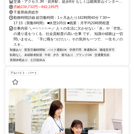
交通・アクセス JR「岩井駅」徒歩8分 もしくは鋸南富山インターチ
ェンジより車5分
月給230,732円～692,195円
千葉県南房総市
勤務時間詳細 総労働時間：1ヶ月あたり162時間40分 7:30〜
17:15（実働8時間） ■休憩105分 ■残業：月平均20時間程度
仕事内容 ＼ー✨✨✨✨ー／ 人々の生活に欠かせない「水」や「空気」
の通り道をつくる、社会貢献度の高い仕事 です。 知識や経験は一切
問いません。 「手に職をつけたい」その気持ち一つで、 一生モノの
スキ...
制服あり
変形労働時間制
バイク通勤OK
学歴不問
車通勤OK
職場見学可
転勤なし
未経験者歓迎
午前
夕方
賞与あり
ブランクOK
交通費支給
長期休暇あり
土日祝休み
アルバイト・パート