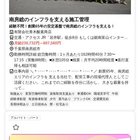
南房総のインフラを支える施工管理
経験不問！創業65年の安定基盤で南房総のインフラを支える！
有限会社青木酸素商店
交通・アクセス JR「岩井駅」徒歩8分 もしくは鋸南富山インターチ
ェンジより車5分
月給230,732円～807,560円
千葉県南房総市
勤務時間詳細 総労働時間：1ヶ月あたり162時間40分 7:30〜
17:15（実働8時間） ■休憩105分 ■残業：月平均20時間程度 ■直行直
帰も相談可能
仕事内容 ＼＊‥‥＊‥‥＊‥‥＊‥‥＊‥‥＊／ 創業65年、南房総
エリアのインフラを 支える当社で、配管工事の現場代理人 としてご
活躍ください。 これまでのご経験を存分に活かし、 大きな裁量を持
って...
制服あり
変形労働時間制
資格取得支援あり
車通勤OK
職場見学可
午前
経験者歓迎
有資格者歓迎
夕方
賞与あり
ブランクOK
交通費支給
長期休暇あり
土日祝休み
寮・社宅あり
アルバイト・パート