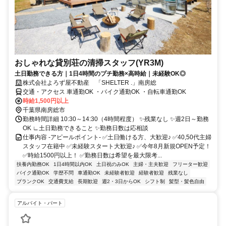
おしゃれな貸別荘の清掃スタッフ(YR3M)
土日勤務できる方｜1日4時間のプチ勤務×高時給｜未経験OK◎
株式会社よろず屋不動産 「SHELTER .」南房総
交通・アクセス 車通勤OK ・バイク通勤OK ・自転車通勤OK
時給1,500円以上
千葉県南房総市
勤務時間詳細 10:30～14:30（4時間程度） ✨残業なし ✨週2日～勤務
OK ∟土日勤務できること ✨勤務日数は応相談
仕事内容 -アピールポイント- ✅土日働ける方、大歓迎♪ ✅40,50代主婦
スタッフ在籍中 ✅未経験スタート大歓迎♪ ✅今年8月新規OPEN予定！
✅時給1500円以上！ ✅勤務日数は希望を最大限考...
扶養内勤務OK
1日4時間以内OK
土日祝のみOK
主婦・主夫歓迎
フリーター歓迎
バイク通勤OK
学歴不問
車通勤OK
未経験者歓迎
経験者歓迎
残業なし
ブランクOK
交通費支給
長期歓迎
週2・3日からOK
シフト制
髪型・髪色自由
アルバイト・パート