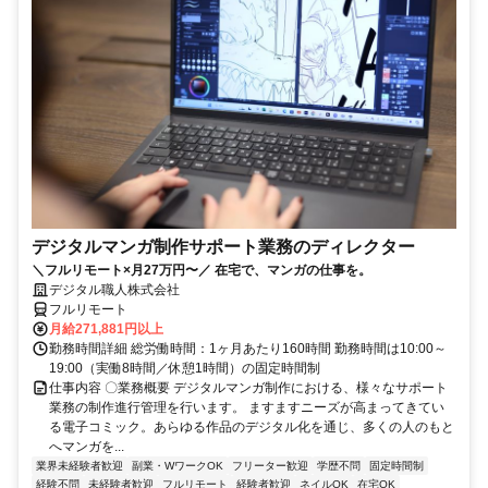
デジタルマンガ制作サポート業務のディレクター
＼フルリモート×月27万円〜／ 在宅で、マンガの仕事を。
デジタル職人株式会社
フルリモート
月給271,881円以上
勤務時間詳細 総労働時間：1ヶ月あたり160時間 勤務時間は10:00～
19:00（実働8時間／休憩1時間）の固定時間制
仕事内容 〇業務概要 デジタルマンガ制作における、様々なサポート
業務の制作進行管理を行います。 ますますニーズが高まってきてい
る電子コミック。あらゆる作品のデジタル化を通じ、多くの人のもと
へマンガを...
業界未経験者歓迎
副業・WワークOK
フリーター歓迎
学歴不問
固定時間制
経験不問
未経験者歓迎
フルリモート
経験者歓迎
ネイルOK
在宅OK