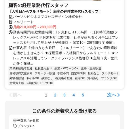
顧客の経理業務代行スタッフ
【入社日からフルリモート】顧客の経理業務代行スタッフ！
パーソルビジネスプロセスデザイン株式会社
フルリモート
月給210,000円～289,900円
勤務時間詳細 総労働時間：1ヶ月あたり160時間 ・1日8時間勤務(フ
レックス利用可) ※月末月初は繁忙期！仕事が落ち着く月半ばはフレ
ックスを利用して早上がりが可能◎ ・残業10～20時間程度 ※顧...
仕事内容 主婦の方も大歓迎！【フルリモート】であなたの経理経験
を活かしませんか？ ★採用選考～入社初日からフルリモート！ ★フ
レックスを活用してワークライフバランス抜群◎ ★主婦（夫）世代
が多く在籍...
業界未経験者歓迎
社員登用あり
副業・WワークOK
主婦・主夫歓迎
資格取得支援あり
フリーター歓迎
学歴不問
固定時間制
転勤なし
フルリモート
経験者歓迎
ネイルOK
残業なし
有資格者歓迎
在宅OK
賞与あり
ブランクOK
交通費支給
長期歓迎
ピアスOK
前へ
次へ
1
2
3
4
5
この条件の新着求人を受け取る
千葉県 / 岩井駅
ブランクOK