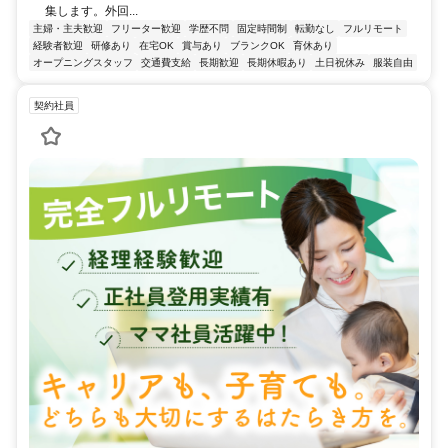
集します。外回...
主婦・主夫歓迎
フリーター歓迎
学歴不問
固定時間制
転勤なし
フルリモート
経験者歓迎
研修あり
在宅OK
賞与あり
ブランクOK
育休あり
オープニングスタッフ
交通費支給
長期歓迎
長期休暇あり
土日祝休み
服装自由
契約社員