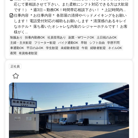
応じて要相談させて下さい。また柔軟にシフト対応できる方は大歓迎
です！） ＊週3日～勤務OK！時間帯応相談下さい！ ＊上記時間内...
仕事内容 ＊お仕事内容＊ 各部屋の清掃やベッドメイキングをお願い
します！ 電話受付対応の補助もお願いします ＊清潔感のあるキレイ
なホテル＊ 落ち着いたオシャレな内装の レジャーホテルです！ お客
様がく...
制服あり
扶養内勤務OK
社員登用あり
副業・WワークOK
土日祝のみOK
主婦・主夫歓迎
フリーター歓迎
バイク通勤OK
早朝
シフト自由
学歴不問
車通勤OK
平日のみOK
学生歓迎
未経験者歓迎
午前
経験者歓迎
ネイルOK
夜間
有資格者歓迎
正社員