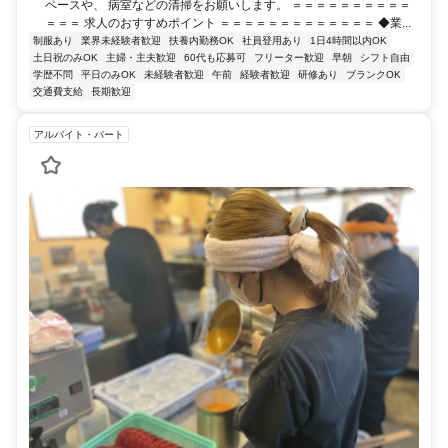
ペースや、 病室などの清掃をお願いします。 ＝＝＝＝＝＝＝＝＝＝
＝＝＝ 求人のおすすめポイント ＝＝＝＝＝＝＝＝＝＝＝＝＝ ◆業...
制服あり
業界未経験者歓迎
扶養内勤務OK
社員登用あり
1日4時間以内OK
土日祝のみOK
主婦・主夫歓迎
60代も応募可
フリーター歓迎
早朝
シフト自由
学歴不問
平日のみOK
未経験者歓迎
午前
経験者歓迎
研修あり
ブランクOK
交通費支給
長期歓迎
アルバイト・パート