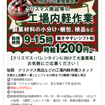
短期 クリスマス商品などの工場内軽作業スタッフ
主婦さん活躍中！週ごとシフト＆15時までの勤務で家庭と両立
千歳精糖株式会社
交通・アクセス 柏駅からバス、富士見橋で下車 徒歩3分
時給1,200円以上
千葉県柏市
勤務時間詳細 勤務時間 9：00～15：00 ※休憩あり(60分) ・1月まで
の短期 ・1週間ごとのシフト制 ・週2日～OK、勤務日数応相談 ・即
日勤務も可能です