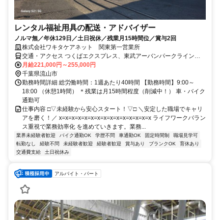
レンタル福祉用具の配送・アドバイザー
ノルマ無／年休129日／土日祝休／残業月15時間位／賞与2回
株式会社ワキタケアネット 関東第一営業所
交通・アクセス つくばエクスプレス、東武アーバンパークライン
「流山おおたかの森」車8分
月給221,000円～255,000円
千葉県流山市
勤務時間詳細 総労働時間：1週あたり40時間 【勤務時間】9:00～
18:00 （休憩1時間） ＊残業は月15時間程度（削減中！） 車・バイク
通勤可
仕事内容 □▽未経験から安心スタート！▽□ ＼安定した職場でキャリ
アを磨く！／ x=x=x=x=x=x=x=x=x=x=x=x=x=x=x ライフワークバラン
ス重視で業務効率化 を進めていきます。業務...
業界未経験者歓迎
バイク通勤OK
学歴不問
車通勤OK
固定時間制
職場見学可
転勤なし
経験不問
未経験者歓迎
経験者歓迎
賞与あり
ブランクOK
育休あり
交通費支給
土日祝休み
アルバイト・パート