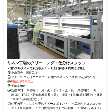
リネン工場のクリーニング・仕分けスタッフ
＜週5フルタイムで安定収入！＞★土日休み★残業ほぼ無し
小山商会 関東工場
アクセス つくばエクスプレス 柏の葉キャンパス東口徒歩約26分、Ｊ
Ｒ常磐線/東京メトロ千代田線 柏西口徒歩約42分、東武野田線〔アー
時給1,180円以上
バンパークライン〕 柏西口徒歩約42分
千葉県柏市
勤務時間 ・勤務曜日：月・火・水・木・金・祝 ・勤務時間： [1]
08:30～17:30 ・最低勤務日数（週）：5日 ＊1日8h,週5日勤務 ＊休憩
1時間 ＊残業ほぼなし！
仕事内容 ～このお仕事のアピールポイント～ ＊工場内でコツコツモ
クモク単純作業！ ＊土日固定休で平日のみ勤務！ ＊週5日フルタイム