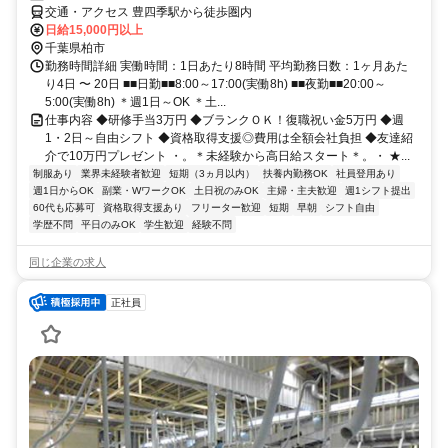
交通・アクセス 豊四季駅から徒歩圏内
日給15,000円以上
千葉県柏市
勤務時間詳細 実働時間：1日あたり8時間 平均勤務日数：1ヶ月あた
り4日 〜 20日 ■■日勤■■8:00～17:00(実働8h) ■■夜勤■■20:00～
5:00(実働8h) ＊週1日～OK ＊土...
仕事内容 ◆研修手当3万円 ◆ブランクＯＫ！復職祝い金5万円 ◆週
1・2日～自由シフト ◆資格取得支援◎費用は全額会社負担 ◆友達紹
介で10万円プレゼント ・。＊未経験から高日給スタート＊。・ ★...
制服あり
業界未経験者歓迎
短期（3ヵ月以内）
扶養内勤務OK
社員登用あり
週1日からOK
副業・WワークOK
土日祝のみOK
主婦・主夫歓迎
週1シフト提出
60代も応募可
資格取得支援あり
フリーター歓迎
短期
早朝
シフト自由
学歴不問
平日のみOK
学生歓迎
経験不問
同じ企業の求人
正社員