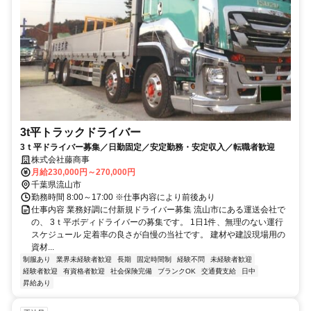
3t平トラックドライバー
3ｔ平ドライバー募集／日勤固定／安定勤務・安定収入／転職者歓迎
株式会社藤商事
月給230,000円～270,000円
千葉県流山市
勤務時間 8:00～17:00 ※仕事内容により前後あり
仕事内容 業務好調に付新規ドライバー募集 流山市にある運送会社で
の、 3ｔ平ボディドライバーの募集です。 1日1件、無理のない運行
スケジュール 定着率の良さが自慢の当社です。 建材や建設現場用の
資材...
制服あり
業界未経験者歓迎
長期
固定時間制
経験不問
未経験者歓迎
経験者歓迎
有資格者歓迎
社会保険完備
ブランクOK
交通費支給
日中
昇給あり