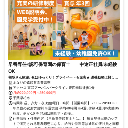
早番専任×認可保育園の保育士 中途正社員/未経験
OK
朝型さん歓迎♪ 夜はゆっくり！プライベートも充実★ 遅番勤務は難しい
けど正社員で働きたい方！
まなびの森保育園豊四季
アクセス 東武アーバンパークライン豊四季駅徒歩1分
月給220,000円～250,000円
千葉県柏市
時間帯 昼、夕方・夜 勤務曜日・時間 【開園時間】 7:00～20:00 ※1
年単位の変形労働制 ※週実働 平均40時間 ※4週8休制 4週8休/実働8h
程度、例)7-16 等 詳細は園見学・面接...
仕事情報 ● 仕事内容 【早番専任保育士とは…】 毎日早番出勤のシフ
トで固定される勤務形態になり、給与や待遇等は通常の正社員と同様