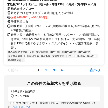
未経験OK！／日勤／土日祝休み・年休130日／昇給・賞与年2回／資格
取得支援あり／中高年の方も活躍中
株式会社フジコー
最寄駅 つくばエクスプレス 流山おおたかの森駅
月給240,000円～500,000円
千葉県流山市
勤務時間 【日勤】 8:45～17:45(実働8時間) ※多少の残業あり(月平均
20時間以内程度)
仕事内容 ＼未経験からでも月給24万円～スタート！／ 業績好調につ
き増員！流山市での正社員募集！ 土日祝休み・完全週休2日制、年間
休日130日で働きやすさ◎ ＜オススメポイント＞ 〇業界未経験・無
資...
業界未経験者歓迎
長期
固定時間制
経験不問
未経験者歓迎
経験者歓迎
有資格者歓迎
社会保険完備
賞与あり
交通費支給
日中
土日祝休み
昇給あり
賞与年2回あり
前へ
次へ
1
2
3
4
5
この条件の新着求人を受け取る
千葉県 / 豊四季駅
ブランクOK
「LINEで受け取る」では、新着求人のほか、おすすめ情報なども配信しま
す。
詳しくはこちら