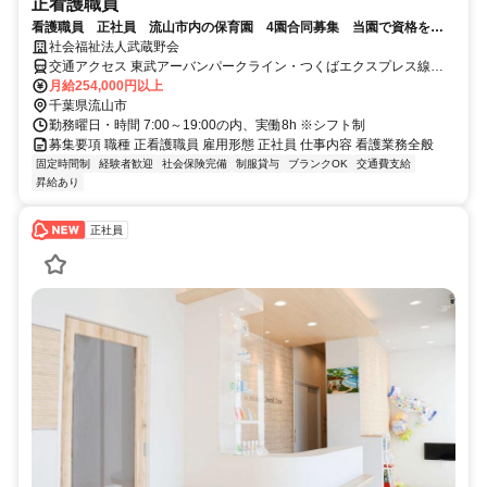
正看護職員
看護職員 正社員 流山市内の保育園 4園合同募集 当園で資格を活
かして活躍しませんか？
社会福祉法人武蔵野会
交通アクセス 東武アーバンパークライン・つくばエクスプレス線
「流山おおたかの森駅」よりすぐ
月給254,000円以上
千葉県流山市
勤務曜日・時間 7:00～19:00の内、実働8h ※シフト制
募集要項 職種 正看護職員 雇用形態 正社員 仕事内容 看護業務全般
固定時間制
経験者歓迎
社会保険完備
制服貸与
ブランクOK
交通費支給
昇給あり
正社員