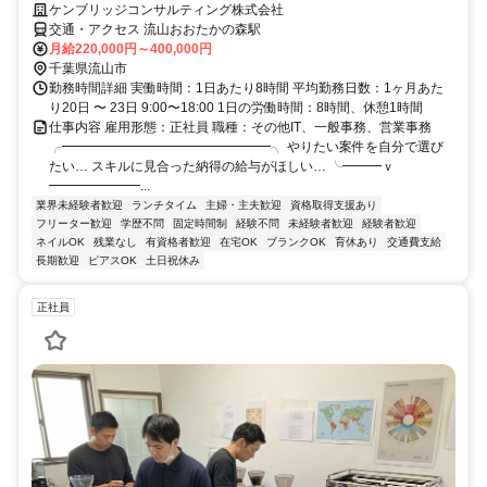
ケンブリッジコンサルティング株式会社
交通・アクセス 流山おおたかの森駅
月給220,000円～400,000円
千葉県流山市
勤務時間詳細 実働時間：1日あたり8時間 平均勤務日数：1ヶ月あた
り20日 〜 23日 9:00〜18:00 1日の労働時間：8時間、休憩1時間
仕事内容 雇用形態：正社員 職種：その他IT、一般事務、営業事務
╭━━━━━━━━━━━━━━━━╮ やりたい案件を自分で選び
たい… スキルに見合った納得の給与がほしい… ╰━━━ｖ
━━━━━━━...
業界未経験者歓迎
ランチタイム
主婦・主夫歓迎
資格取得支援あり
フリーター歓迎
学歴不問
固定時間制
経験不問
未経験者歓迎
経験者歓迎
ネイルOK
残業なし
有資格者歓迎
在宅OK
ブランクOK
育休あり
交通費支給
長期歓迎
ピアスOK
土日祝休み
正社員