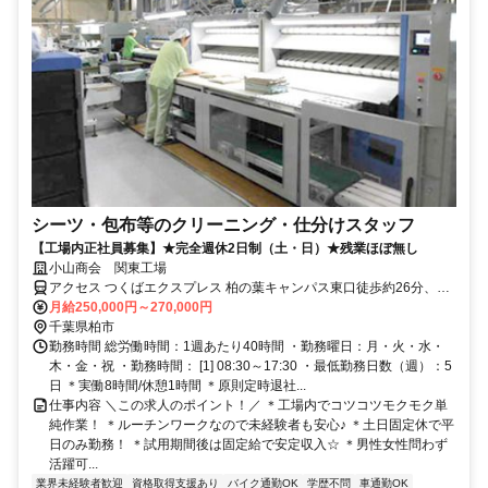
シーツ・包布等のクリーニング・仕分けスタッフ
【工場内正社員募集】★完全週休2日制（土・日）★残業ほぼ無し
小山商会 関東工場
アクセス つくばエクスプレス 柏の葉キャンパス東口徒歩約26分、東
武野田線〔アーバンパークライン〕 柏西口徒歩約42分、ＪＲ常磐線/
月給250,000円～270,000円
東京メトロ千代田線 柏西口徒歩約42分
千葉県柏市
勤務時間 総労働時間：1週あたり40時間 ・勤務曜日：月・火・水・
木・金・祝 ・勤務時間： [1] 08:30～17:30 ・最低勤務日数（週）：5
日 ＊実働8時間/休憩1時間 ＊原則定時退社...
仕事内容 ＼この求人のポイント！／ ＊工場内でコツコツモクモク単
純作業！ ＊ルーチンワークなので未経験者も安心♪ ＊土日固定休で平
日のみ勤務！ ＊試用期間後は固定給で安定収入☆ ＊男性女性問わず
活躍可...
業界未経験者歓迎
資格取得支援あり
バイク通勤OK
学歴不問
車通勤OK