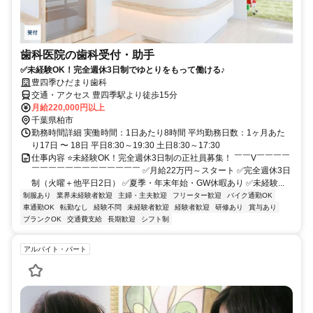
歯科医院の歯科受付・助手
✅未経験OK！完全週休3日制でゆとりをもって働ける♪
豊四季ひだまり歯科
交通・アクセス 豊四季駅より徒歩15分
月給220,000円以上
千葉県柏市
勤務時間詳細 実働時間：1日あたり8時間 平均勤務日数：1ヶ月あた
り17日 〜 18日 平日8:30～19:30 土日8:30～17:30
仕事内容 ⭐未経験OK！完全週休3日制の正社員募集！ ￣￣V￣￣￣￣
￣￣￣￣￣￣￣￣￣￣￣￣￣ ✅月給22万円～スタート ✅完全週休3日
制（火曜＋他平日2日） ✅夏季・年末年始・GW休暇あり ✅未経験...
制服あり
業界未経験者歓迎
主婦・主夫歓迎
フリーター歓迎
バイク通勤OK
車通勤OK
転勤なし
経験不問
未経験者歓迎
経験者歓迎
研修あり
賞与あり
ブランクOK
交通費支給
長期歓迎
シフト制
アルバイト・パート