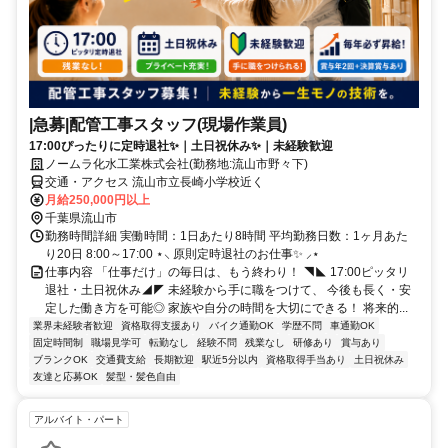
|急募|配管工事スタッフ(現場作業員)
17:00ぴったりに定時退社✨｜土日祝休み✨｜未経験歓迎
ノームラ化水工業株式会社(勤務地:流山市野々下)
交通・アクセス 流山市立長崎小学校近く
月給250,000円以上
千葉県流山市
勤務時間詳細 実働時間：1日あたり8時間 平均勤務日数：1ヶ月あた
り20日 8:00～17:00 ⋆⸜ 原則定時退社のお仕事✨ ⸝⋆
仕事内容 「仕事だけ」の毎日は、もう終わり！ ◥◣ 17:00ピッタリ
退社・土日祝休み◢◤ 未経験から手に職をつけて、 今後も長く・安
定した働き方を可能◎ 家族や自分の時間を大切にできる！ 将来的...
業界未経験者歓迎
資格取得支援あり
バイク通勤OK
学歴不問
車通勤OK
固定時間制
職場見学可
転勤なし
経験不問
残業なし
研修あり
賞与あり
ブランクOK
交通費支給
長期歓迎
駅近5分以内
資格取得手当あり
土日祝休み
友達と応募OK
髪型・髪色自由
アルバイト・パート