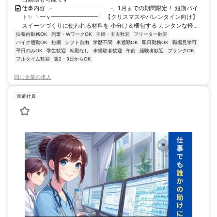
仕事内容 ╭━━━━━━━━━━╮ 1月までの期間限定！ 短期バイ
ト✨ ╰━ｖ━━━━━━━━╯ 【クリスマスやバレンタイン向け】
スイーツづくりに使われる材料を 小分け＆梱包する カンタンな軽...
扶養内勤務OK
副業・WワークOK
主婦・主夫歓迎
フリーター歓迎
バイク通勤OK
短期
シフト自由
学歴不問
車通勤OK
即日勤務OK
職場見学可
平日のみOK
学生歓迎
転勤なし
未経験者歓迎
午前
経験者歓迎
ブランクOK
フルタイム歓迎
週2・3日からOK
同じ企業の求人
派遣社員