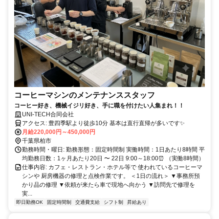
コーヒーマシンのメンテナンススタッフ
コーヒー好き、機械イジリ好き、手に職を付けたい人集まれ！！
UNI-TECH合同会社
アクセス: 豊四季駅より徒歩10分 基本は直行直帰が多いです✨
月給220,000円～450,000円
千葉県柏市
勤務時間・曜日: 勤務形態：固定時間制 実働時間：1日あたり8時間 平
均勤務日数：1ヶ月あたり20日 〜 22日 9:00～18:00⏰ （実働8時間）
仕事内容: カフェ・レストラン・ホテル等で 使われているコーヒーマ
シンや 厨房機器の修理と点検作業です。 ＜1日の流れ＞ ▼事務所預
かり品の修理 ▼依頼が来たら車で現地へ向かう ▼訪問先で修理を
実...
即日勤務OK
固定時間制
交通費支給
シフト制
昇給あり