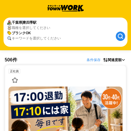
千葉県
豊四季駅
職種を選択してください
ブランクOK
キーワードを選択してください
506件
条件保存
関連度順
正社員