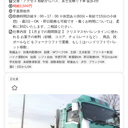
交通・アクセス 柏駅からバス、富士見橋で下車 徒歩3分
時給1,500円
千葉県柏市
勤務時間詳細 9：00～17：00 ※休憩あり(60分＋有給で15分の小休
憩) ・週2日～OK ・即日勤務も可能です ・働くお時間については、柔
軟に対応いたします。ご相談ください。
仕事内容 【 1月までの期間限定 】 クリスマスやバレンタインに使わ
れる お菓子の材料（砂糖、ココア、チョコレートなど）、商品、段
ボールなど をフォークリフトで運搬、もしくはハンドリフトでパレ
ット移動...
制服あり
扶養内勤務OK
副業・WワークOK
主婦・主夫歓迎
フリーター歓迎
バイク通勤OK
短期
シフト自由
学歴不問
車通勤OK
即日勤務OK
平日のみOK
学生歓迎
未経験者歓迎
午前
経験者歓迎
研修あり
夕方
ブランクOK
週2・3日からOK
正社員