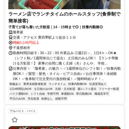
ラーメン店でランチタイムのホールスタッフ(食券制で
簡単接客)
子育てが落ち着いた方歓迎｜14・15時まで◎｜扶養内勤務◎
隆希家
交通・アクセス 豊四季駅より徒歩１１分
時給1,140円以上
千葉県柏市
勤務時間詳細 9：30～22：00 作業込み ◎週2日～、1日4ｈ～OK★
（シフト制／1週間単位にて提出） 土日祝のみもOK！ 【ランチ帯働
ける方歓迎！】 家事の合間に働く主婦（夫）さんや、 学校...
仕事内容 ✨ 「隆希家」の魅力 ✨ ✅1週間単位のシフト制！ ✅扶養内勤
務OK！ ✅髪型・髪色・ネイル・ピアス自由♪ ✅お仕事簡単！未経験
OK！ ✅食券制で注文受付の負担軽減！ ✅随時時給ＵＰ！...
制服あり
業界未経験者歓迎
ランチタイム
扶養内勤務OK
社員登用あり
1日4時間以内OK
土日祝のみOK
主婦・主夫歓迎
週1シフト提出
フリーター歓迎
バイク通勤OK
シフト自由
学歴不問
車通勤OK
即日勤務OK
職場見学可
平日のみOK
学生歓迎
転勤なし
経験不問
アルバイト・パート