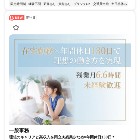
固定時間制
経験不問
研修あり
賞与あり
ブランクOK
交通費支給
土日祝休み
正社員
一般事務
理想のキャリアと高収入を両立★残業少なめ×年間休日130日＊