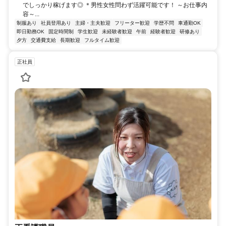
でしっかり稼げます◎ ＊男性女性問わず活躍可能です！ ～お仕事内
容～...
制服あり
社員登用あり
主婦・主夫歓迎
フリーター歓迎
学歴不問
車通勤OK
即日勤務OK
固定時間制
学生歓迎
未経験者歓迎
午前
経験者歓迎
研修あり
夕方
交通費支給
長期歓迎
フルタイム歓迎
正社員