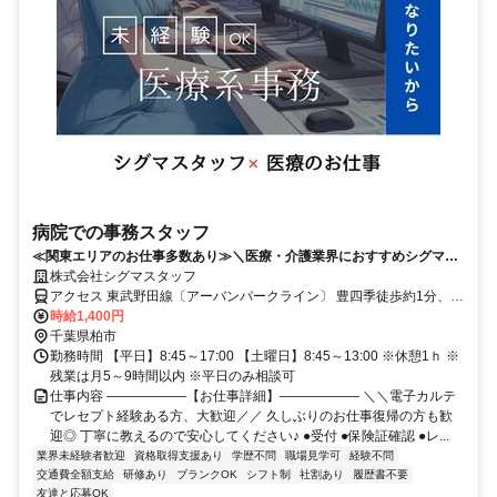
病院での事務スタッフ
≪関東エリアのお仕事多数あり≫＼医療・介護業界におすすめシグマス
タッフ☆／履歴書不要
株式会社シグマスタッフ
アクセス 東武野田線〔アーバンパークライン〕 豊四季徒歩約1分、東
武野田線〔アーバンパークライン〕 流山おおたかの森南出口徒歩約
時給1,400円
19分、東武野田線〔アーバンパークライン〕 流山おおたかの森南出
千葉県柏市
口徒歩約19分 「流山おおたかの森駅」東口より徒歩7分/「豊四季
勤務時間 【平日】8:45～17:00 【土曜日】8:45～13:00 ※休憩1ｈ ※
駅」南口より徒歩10分※無料シャトルバスあり
残業は月5～9時間以内 ※平日のみ相談可
仕事内容 ――――――【お仕事詳細】―――――― ＼＼電子カルテ
でレセプト経験ある方、大歓迎／／ 久しぶりのお仕事復帰の方も歓
迎◎ 丁寧に教えるので安心してください♪ ●受付 ●保険証確認 ●レ...
業界未経験者歓迎
資格取得支援あり
学歴不問
職場見学可
経験不問
交通費全額支給
研修あり
ブランクOK
シフト制
社割あり
履歴書不要
友達と応募OK