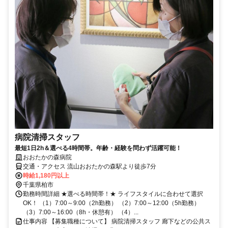
病院清掃スタッフ
最短1日2h＆選べる4時間帯。年齢・経験を問わず活躍可能！
おおたかの森病院
交通・アクセス 流山おおたかの森駅より徒歩7分
時給1,180円以上
千葉県柏市
勤務時間詳細 ★選べる時間帯！★ ライフスタイルに合わせて選択
OK！ （1）7:00～9:00（2h勤務） （2）7:00～12:00（5h勤務）
（3）7:00～16:00（8h・休憩有） （4）...
仕事内容 【募集職種について】 病院清掃スタッフ 廊下などの公共ス