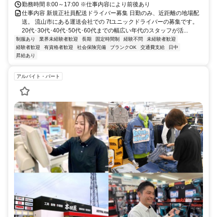
勤務時間 8:00～17:00 ※仕事内容により前後あり
仕事内容 新規正社員配送ドライバー募集 日勤のみ、近距離の地場配
送。 流山市にある運送会社での 7tユニックドライバーの募集です。
20代･30代･40代･50代･60代までの幅広い年代のスタッフが活...
制服あり
業界未経験者歓迎
長期
固定時間制
経験不問
未経験者歓迎
経験者歓迎
有資格者歓迎
社会保険完備
ブランクOK
交通費支給
日中
昇給あり
アルバイト・パート