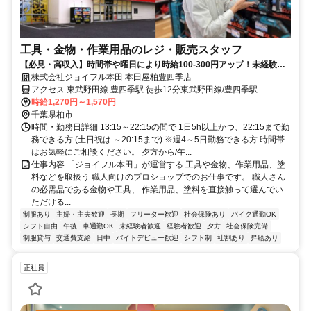
工具・金物・作業用品のレジ・販売スタッフ
【必見・高収入】時間帯や曜日により時給100-300円アップ！未経験歓
迎！22:15までの勤務！5h～OK！
株式会社ジョイフル本田 本田屋柏豊四季店
アクセス 東武野田線 豊四季駅 徒歩12分東武野田線/豊四季駅
時給1,270円～1,570円
千葉県柏市
時間・勤務日詳細 13:15～22:15の間で 1日5h以上かつ、22:15まで勤
務できる方 (土日祝は ～20:15まで) ※週4～5日勤務できる方 時間帯
はお気軽にご相談ください。 夕方から/午...
仕事内容 「ジョイフル本田」が運営する 工具や金物、作業用品、塗
料などを取扱う 職人向けのプロショップでのお仕事です。 職人さん
の必需品である金物や工具、 作業用品、塗料を直接触って選んでい
ただける...
制服あり
主婦・主夫歓迎
長期
フリーター歓迎
社会保険あり
バイク通勤OK
シフト自由
午後
車通勤OK
未経験者歓迎
経験者歓迎
夕方
社会保険完備
制服貸与
交通費支給
日中
バイトデビュー歓迎
シフト制
社割あり
昇給あり
正社員