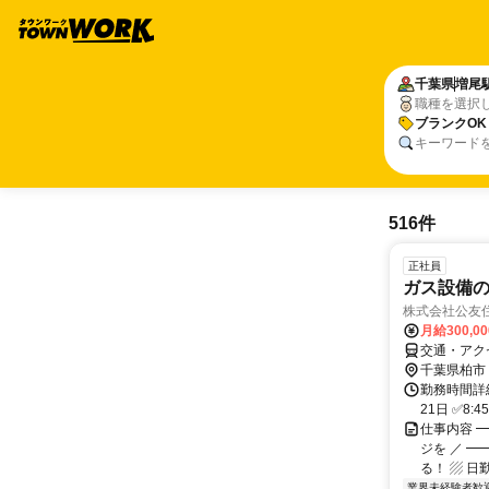
千葉県
増尾
職種を選択
ブランクOK
キーワード
516件
正社員
ガス設備
株式会社公友
月給300,0
交通・アク
千葉県柏市
勤務時間詳
21日 ✅8:
仕事内容 
ジを ／ 
る！ ▨ 日勤
業界未経験者歓