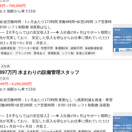
営業所
00円～700,000円
セス 柏駅から車で13分
細 総労働時間：1ヶ月あたり172時間 実働8時間+休憩1時間 コア営業時
~19:00 シフト制勤務 深夜勤はなし
✥──【大手ならではの安定収入】──✥ 入社後の9ヶ月はサポート期間と
当が充実しており、 安定した収入を得ながらお仕事に慣れていただけ
社1ヶ月目〜3ヶ月目：月収 2...
未経験者歓迎
フリーター歓迎
学歴不問
車通勤OK
経験不問
未経験者歓迎
研修あり
ブランクOK
育休あり
長期歓迎
シフト制
友達と応募OK
正社員
1897万円 水まわりの設備管理スタッフ
営業所
000円～8,200,000円
セス 柏駅から車で13分
細 総労働時間：1ヶ月あたり172時間 夜勤なし ＼残業削減を推進・希望
実働8時間+休憩1時間 コア営業時間：8:00~19:00 シフト制勤務 深夜勤
✥──【大手ならではの安定収入】──✥ 入社後の9ヶ月はサポート期間と
当が充実しており、 安定した収入を得ながらお仕事に慣れていただけ
社1ヶ月目〜3ヶ月目：月収 2...
未経験者歓迎
主婦・主夫歓迎
フリーター歓迎
学歴不問
車通勤OK
経験不問