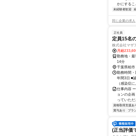
かにするこ
未経験者歓迎
同じ企業の求人
正社員
定員15名の
株式会社マザ
月給233,6
勤務地・最寄駅 増尾駅よ
14分
千葉県柏市
勤務時間・期
年間3日 ■
（感染症によ
仕事内容 
ョンの企画
っていただき
資格取得支援あ
賞与あり
ブラ
(正当評価