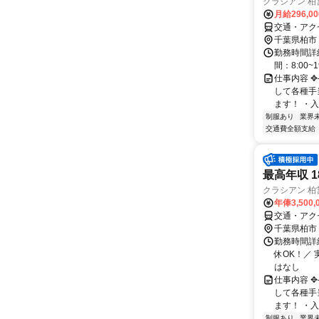
クラシアン 柏
月給296,0
交通・アク
千葉県柏市
勤務時間詳
間：8:00
仕事内容 
して各種手
ます！ ・入
制服あり
業界
交通費全額支給
最高年収 
クラシアン 柏
年俸3,500,
交通・アク
千葉県柏市
勤務時間詳
休OK！／ 
はなし
仕事内容 
して各種手
ます！ ・入
制服あり
業界