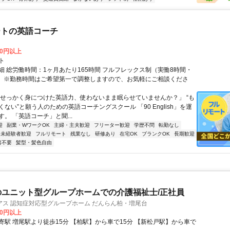
ートの英語コーチ
00円以上
ト
細 総労働時間：1ヶ月あたり165時間 フルフレックス制（実働8時間・
） ※勤務時間はご希望第一で調整しますので、お気軽にご相談くださ
「せっかく身につけた英語力、使わないまま眠らせていませんか？」 “も
ない”と願う人のための英語コーチングスクール 「90 English」を運
。 「英語コーチ」と聞...
迎
副業・WワークOK
主婦・主夫歓迎
フリーター歓迎
学歴不問
転勤なし
未経験者歓迎
フルリモート
残業なし
研修あり
在宅OK
ブランクOK
長期歓迎
書不要
髪型・髪色自由
のユニット型グループホームでの介護福祉士/正社員
アス 認知症対応型グループホーム だんらん柏・増尾台
00円以上
り徒歩15分 【柏駅】から車で15分 【新松戸駅】から車で