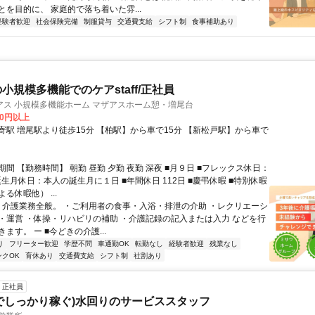
とを目的に、 家庭的で落ち着いた雰...
経験者歓迎
社会保険完備
制服貸与
交通費支給
シフト制
食事補助あり
小規模多機能でのケアstaff/正社員
アス 小規模多機能ホーム マザアスホーム憩・増尾台
00円以上
り徒歩15分 【柏駅】から車で15分 【新松戸駅】から車で
間 【勤務時間】 朝勤 昼勤 夕勤 夜勤 深夜 ■月９日 ■フレックス休日：
誕生月休日：本人の誕生月に１日 ■年間休日 112日 ■慶弔休暇 ■特別休暇
る休暇他） ...
ー 介護業務全般。 ・ご利用者の食事・入浴・排泄の介助 ・レクリエーシ
・運営 ・体操・リハビリの補助 ・介護記録の記入または入力 などを行
ます。 ー ■今どきの介護...
り
フリーター歓迎
学歴不問
車通勤OK
転勤なし
経験者歓迎
残業なし
ンクOK
育休あり
交通費支給
シフト制
社割あり
正社員
でしっかり稼ぐ)水回りのサービススタッフ