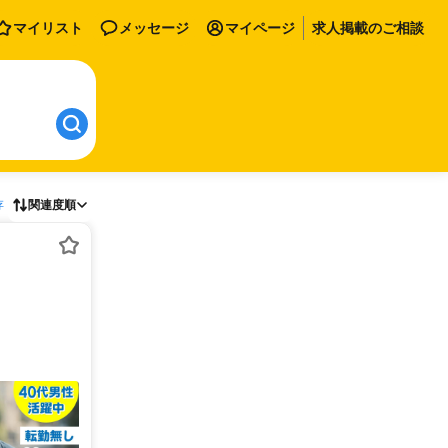
マイリスト
メッセージ
マイページ
求人掲載のご相談
存
関連度順