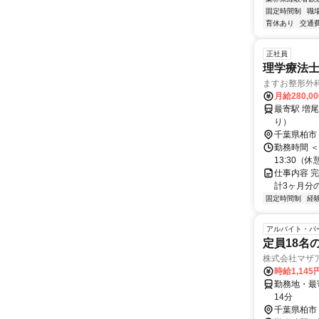
固定時間制
職
育休あり
交通
正社員
理学療法
ますお整形外
月給280,0
最寄駅 増尾駅 交通アクセス 東武野田線「増尾駅」より徒歩1分 ★車通勤OK／バイク
り）
千葉県柏市
勤務時間 ＜
13:30（
仕事内容 
計3ヶ月分の
固定時間制
経
アルバイト・パ
定員18名
株式会社マザ
時給1,14
勤務地・最寄駅 増尾駅よ
14分
千葉県柏市