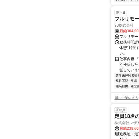
正社員
フルリモ
90株式会社
月給304,0
フルリモー
勤務時間詳
休憩1時間
い。
仕事内容 
う挫折したく
営しています
業界未経験者歓
経験不問
英語
服装自由
履歴
同じ企業の求人
正社員
定員18名
株式会社マザ
月給238,6
勤務地・最寄駅 増尾駅よ