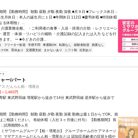
間 【勤務時間】 朝勤 昼勤 夕勤 夜勤 深夜 ■月９日 ■フレックス休日：
誕生月休日：本人の誕生月に１日 ■年間休日 112日 ■慶弔休暇 ■特別休暇
る休暇他） ...
ー 介護業務全般。 ・ご利用者の食事・入浴・排泄の介助 ・レクリエーシ
・運営 ・体操・リハビリの補助 ・介護記録の記入または入力 などを行
ます。 ー ■今どきの介護...
り
フリーター歓迎
学歴不問
車通勤OK
転勤なし
経験者歓迎
残業なし
ンクOK
育休あり
交通費支給
まかないあり
シフト制
社割あり
ート
ャー/パート
アス だんらん柏・増尾台
円～1,465円
寄駅 東武野田線 増尾駅から徒歩で14分 東武野田線 逆井駅から徒歩で
間 【勤務時間】 朝勤 昼勤 夕勤 夜勤 深夜 勤務は週１日からでOK。就
はご相談ください。 有給休暇（入社３ヶ月後に付与） 【勤務期間】 長
間：試用期間6ヵ月
ー ミサワホームグループ【柏・増尾台】 グループホームのケアマネージ
！ マザアスホームだんらん柏・増尾台とは 認知症高齢者の症状を穏や