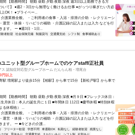
間 【勤務時間】 朝勤 昼勤 夕勤 夜勤 深夜 週3日以上勤務できる方
ついて】 ●週2・3日から無理なく働けるお仕事 ●がっつり稼ぎたい方必
上OK！ ●プライベー...
ー 介護業務全般。 ・ご利用者の食事・入浴・排泄の介助 ・レクリエーシ
・運営 ・体操・リハビリの補助 ・介護記録の記入または入力 などを行
ます。 ー ■週3日・1日...
経験者歓迎
社会保険完備
制服貸与
交通費支給
シフト制
食事補助あり
のユニット型グループホームでのケアstaff/正社員
アス 認知症対応型グループホーム だんらん柏・増尾台
00円以上
り徒歩15分 【柏駅】から車で15分 【新松戸駅】から車で
間 【勤務時間】 朝勤 昼勤 夕勤 夜勤 深夜 ■月９日 ■フレックス休日：
誕生月休日：本人の誕生月に１日 ■年間休日 112日 ■慶弔休暇 ■特別休暇
る休暇他） ...
ー 介護業務全般。 ・ご利用者の食事・入浴・排泄の介助 ・レクリエーシ
・運営 ・体操・リハビリの補助 ・介護記録の記入または入力 などを行
ます。 ー ■今どきの介護...
り
フリーター歓迎
学歴不問
車通勤OK
転勤なし
経験者歓迎
残業なし
ンクOK
育休あり
交通費支給
まかないあり
シフト制
社割あり