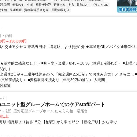
場見学可
転勤なし
午前
経験者歓迎
研修あり
夕方
賞与あり
ブランクOK
費支給
長期歓迎
資格取得手当あり
長期休暇あり
士
科・内科
00円～350,000円
通勤OK！（駐車場あ
★基本的に残業なし！＞ ■月～水・金曜／8:45～18:30（休憩1時間45分） ■土曜／8
休憩なし）
完全週休2日制＋土曜午後休みの ＼『完全週休2.5日制』でお休み充実！／ さらに… 
支給実績あり） ■資格取得支援あり（年間30万の補助） 人間関...
験者歓迎
ート
のユニット型グループホームでのケアstaff/パート
アス 認知症対応型グループホーム だんらん柏・増尾台
5円以上
り徒歩15分 【柏駅】から車で15分 【新松戸駅】から車で