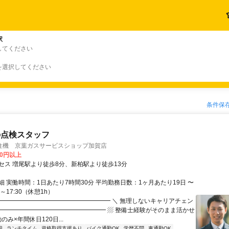
駅
してください
を選択してください
条件保
の点検スタッフ
住機 京葉ガスサービスショップ加賀店
00円以上
セス 増尾駅より徒歩8分、新柏駅より徒歩13分
細 実働時間：1日あたり7時間30分 平均勤務日数：1ヶ月あたり19日 〜
45～17:30（休憩1h）
━━━━━━━━━━━━━━━━━━━ ＼ 無理しないキャリアチェン
━━━━━━━━━━━━━━━━━━━ ▨ 整備士経験がそのまま活かせ
のみ×年間休日120日...
迎
ランチタイム
資格取得支援あり
バイク通勤OK
学歴不問
車通勤OK