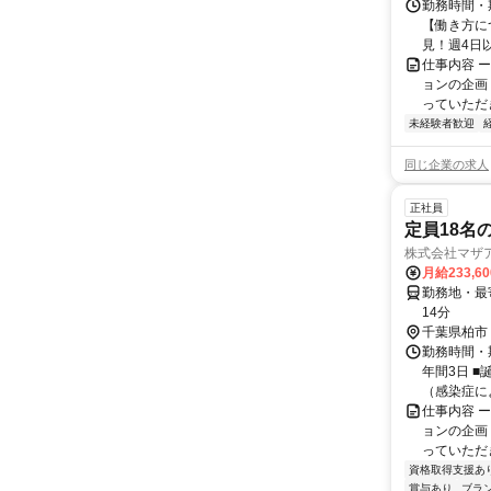
勤務時間・期
【働き方に
見！週4日以
仕事内容 
ョンの企画
っていただき
未経験者歓迎
同じ企業の求人
正社員
定員18名
株式会社マザ
月給233,6
勤務地・最寄駅 増尾駅よ
14分
千葉県柏市
勤務時間・期
年間3日 ■
（感染症によ
仕事内容 
ョンの企画
っていただき
資格取得支援あ
賞与あり
ブラ