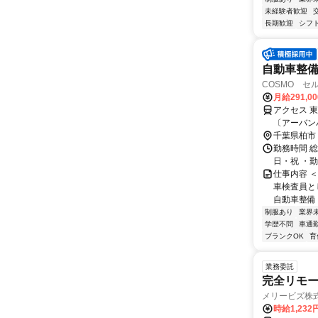
未経験者歓迎
長期歓迎
シフ
自動車整備
COSMO セ
月給291,0
アクセス 
〔アーバン
千葉県柏市
勤務時間 
日・祝 ・勤務時間
仕事内容 
車検査員と
自動車整備
制服あり
業界
学歴不問
車通勤
ブランクOK
育
業務委託
完全リモー
メリービズ株
時給1,23