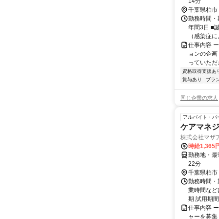
14分
千葉県柏市
勤務時間・期
年間3日 ■
（感染症によ
仕事内容 
ョンの企画
っていただき
資格取得支援あ
賞与あり
ブラ
同じ企業の求人
アルバイト・パ
ケアマネジ
株式会社マザ
時給1,365
勤務地・最
22分
千葉県柏市
勤務時間・期
業時間など
期 試用期
仕事内容 
ャーを募集