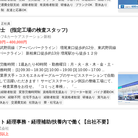
交通費全額支給
経験者歓迎
有資格者歓迎
研修あり
ブランクOK
育休あり
ト制
友達と応募OK
正社員
士 (指定工場の検査スタッフ)
ルフ&カーケアステーション新柏
00円～400,000円
東武野田線〔アーバンパークライン〕 増尾東口徒歩約12分、東武野田線
パークライン〕 新柏東口徒歩約13分 増尾駅から徒歩１２分
総労働時間：1週あたり40時間 ・勤務曜日：月・火・水・木・金・土・
： [1] 09:30～18:30 [2] 10:00～19:00 [3] 10:00～17:00 ...
＜業界大手＞コスモエネルギーグループのサービスステーションで自動
して活躍いただきます！ サービスステーション併設の整備工場にて、
・検査業務をお任せ。 「コミっと車検」、「...
未経験者歓迎
変形労働時間制
資格取得支援あり
フリーター歓迎
バイク通勤OK
OK
経験不問
住宅手当あり
経験者歓迎
有資格者歓迎
研修あり
賞与あり
休あり
交通費支給
社割あり
寮・社宅あり
ト 経理事務・経理補助/扶養内で働く【出社不要】
式会社
2円以上