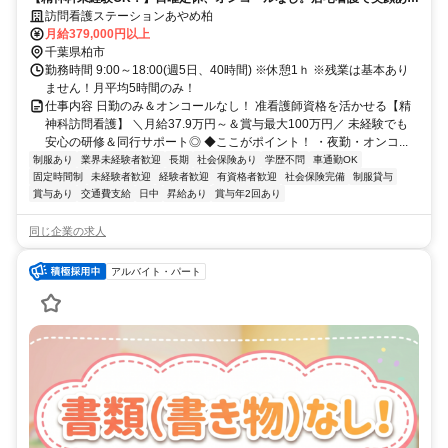
れる毎日をサポート。
訪問看護ステーションあやめ柏
月給379,000円以上
千葉県柏市
勤務時間 9:00～18:00(週5日、40時間) ※休憩1ｈ ※残業は基本あり
ません！月平均5時間のみ！
仕事内容 日勤のみ＆オンコールなし！ 准看護師資格を活かせる【精
神科訪問看護】 ＼月給37.9万円～＆賞与最大100万円／ 未経験でも
安心の研修＆同行サポート◎ ◆ここがポイント！ ・夜勤・オンコ...
制服あり
業界未経験者歓迎
長期
社会保険あり
学歴不問
車通勤OK
固定時間制
未経験者歓迎
経験者歓迎
有資格者歓迎
社会保険完備
制服貸与
賞与あり
交通費支給
日中
昇給あり
賞与年2回あり
同じ企業の求人
アルバイト・パート