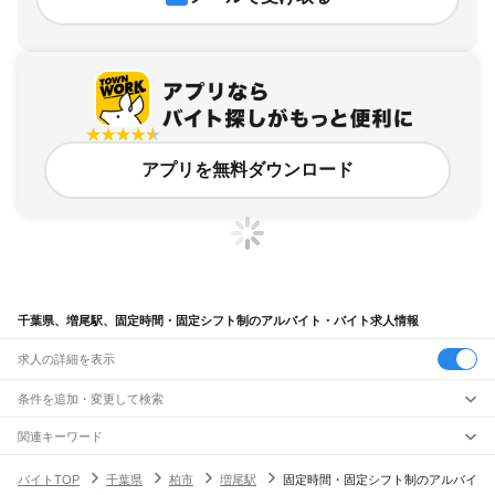
アプリを無料ダウンロード
千葉県、増尾駅、固定時間・固定シフト制のアルバイト・バイト求人情報
求人の詳細を表示
条件を追加・変更して検索
市区町村を追加・変更
関連キーワード
完全在宅ワーク 全国
シール貼り 在宅
現在地周辺
ガチャガチャ
犬カフェ
千葉県
駅を追加・変更
バイトTOP
千葉県
柏市
増尾駅
固定時間・固定シフト制のアルバイ
千葉県
すべて