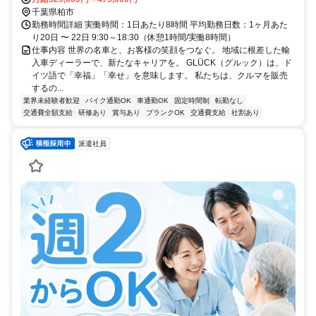
千葉県柏市
勤務時間詳細 実働時間：1日あたり8時間 平均勤務日数：1ヶ月あた
り20日 〜 22日 9:30～18:30（休憩1時間/実働8時間）
仕事内容 世界の名車と、お客様の笑顔をつなぐ。 地域に根差した輸
入車ディーラーで、新たなキャリアを。 GLÜCK（グルック）は、ド
イツ語で「幸福」「幸せ」を意味します。 私たちは、クルマを販売
するの...
業界未経験者歓迎
バイク通勤OK
車通勤OK
固定時間制
転勤なし
交通費全額支給
研修あり
賞与あり
ブランクOK
交通費支給
社割あり
派遣社員