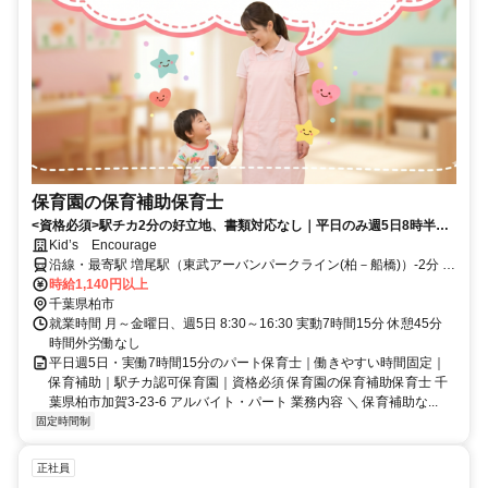
保育園の保育補助保育士
<資格必須>駅チカ2分の好立地、書類対応なし｜平日のみ週5日8時半～
16時半・時間固定で7時間15分
Kid’s Encourage
沿線・最寄駅 増尾駅（東武アーバンパークライン(柏－船橋)）-2分 新
柏駅（東武アーバンパークライン(柏－船橋)）-16分 逆井駅（東武ア
時給1,140円以上
ーバンパークライン(柏－船橋)）-18分
千葉県柏市
就業時間 月～金曜日、週5日 8:30～16:30 実動7時間15分 休憩45分
時間外労働なし
平日週5日・実働7時間15分のパート保育士｜働きやすい時間固定｜
保育補助｜駅チカ認可保育園｜資格必須 保育園の保育補助保育士 千
葉県柏市加賀3-23-6 アルバイト・パート 業務内容 ＼ 保育補助な...
固定時間制
正社員