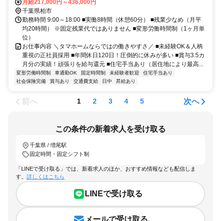
月給217,000円～436,000円
千葉県柏市
勤務時間 9:00～18:00 ■実働8時間（休憩60分） ■残業少なめ（月平
均20時間） ※固定残業代ではありません ■変形労働時間制（1ヶ月単
位）
お仕事内容 ＼タマホームならではの働きやすさ／ ■未経験OK＆人柄
重視の正社員採用 ■年間休日120日！圧倒的に休みが多い ■賞与3.5カ
月分の実績！頑張りを給与還元 ■住宅手当あり（居住地により最高...
変形労働時間制
車通勤OK
固定時間制
未経験者歓迎
住宅手当あり
社会保険完備
賞与あり
交通費支給
日中
昇給あり
前へ
次へ
1
2
3
4
5
この条件の新着求人を受け取る
千葉県 / 増尾駅
固定時間・固定シフト制
「LINEで受け取る」では、新着求人のほか、おすすめ情報なども配信しま
す。
詳しくはこちら
LINEで受け取る
メールで受け取る