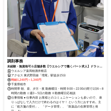
調剤事務
未経験・無資格可☆店舗多数【ウエルシアで働くパート求人】ドラッグ
ストアの調剤事務
ウエルシア薬局柏酒井根店
アクセス 東武野田線「増尾」駅徒歩15分
時給1,240円～1,340円
千葉県柏市
時間帯 朝、昼、夕方・夜 勤務曜日・時間 9:00～22:00の間で1日6～8
時間の勤務 ☆週3～5日の勤務 ※勤務曜日応相談
仕事情報 ● 仕事内容 お客様とのコミュニケーションも多いので、 座
りっぱなしで入力だけで終わるのはイヤ！ という方におすすめ。主
に「処方箋の受付」、 「データ管理」、「医薬品の在庫管理と発