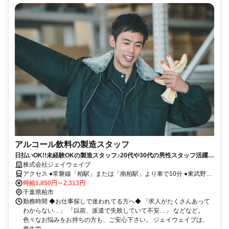
アルコール飲料の製造スタッフ
日払いOK!!未経験OKの製造スタッフ♪20代や30代の男性スタッフ活躍
中！
株式会社ジェイウェイブ
アクセス ●常磐線「柏駅」または「南柏駅」より車で10分 ●東武野田
線「増尾駅」下車 徒歩約18分
時給1,850円～2,313円
千葉県柏市
勤務時間 ◆お仕事探しで迷われてる方へ◆ 「求人がたくさんあって
わからない…」 「以前、派遣で失敗していて不安…」 などなど。
色々なお悩みをお持ちの方も、ご安心下さい。 ジェイウェイブは、