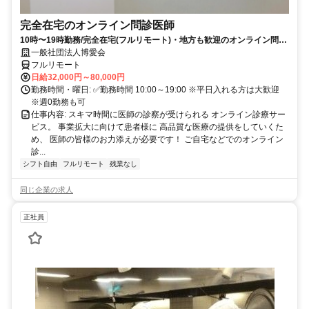
完全在宅のオンライン問診医師
10時〜19時勤務/完全在宅(フルリモート)・地方も歓迎のオンライン問診
業務
一般社団法人博愛会
フルリモート
日給32,000円～80,000円
勤務時間・曜日: ✅勤務時間 10:00～19:00 ※平日入れる方は大歓迎
※週0勤務も可
仕事内容: スキマ時間に医師の診察が受けられる オンライン診療サー
ビス。 事業拡大に向けて患者様に 高品質な医療の提供をしていくた
め、 医師の皆様のお力添えが必要です！ ご自宅などでのオンライン
診...
シフト自由
フルリモート
残業なし
同じ企業の求人
正社員