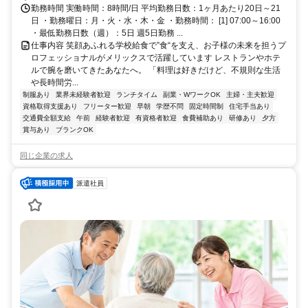
乗り場 酒井根行 酒井根終点下車 徒歩3分
勤務時間 実働時間：8時間/日 平均勤務日数：1ヶ月あたり20日～21
日 ・勤務曜日：月・火・水・木・金 ・勤務時間： [1] 07:00～16:00
・最低勤務日数（週）：5日 週5日勤務 ...
仕事内容 笑顔あふれる学校給食で”食“を支え、お子様の未来を担うプ
ロフェッショナルがメリックスで活躍しています レストランやホテ
ルで腕を磨いてきたあなたへ。 「料理は好きだけど、不規則な生活
や長時間労...
制服あり
業界未経験者歓迎
ランチタイム
副業・WワークOK
主婦・主夫歓迎
資格取得支援あり
フリーター歓迎
早朝
学歴不問
固定時間制
住宅手当あり
交通費全額支給
午前
経験者歓迎
有資格者歓迎
食費補助あり
研修あり
夕方
賞与あり
ブランクOK
同じ企業の求人
派遣社員