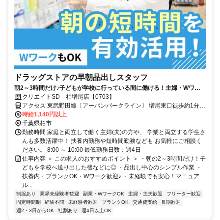
ドラッグストアの早朝品出しスタッフ
朝2～3時間だけ♪子どもが学校に行っている間に働ける！主婦・Wワー
ク活躍中
クリエイトSD 柏増尾店【0703】
アクセス 東武野田線〔アーバンパークライン〕 増尾東口徒歩約1分、
東武野田線〔アーバンパークライン〕 逆井東口徒歩約15分、東武野
時給1,140円以上
田線〔アーバンパークライン〕 新柏西口徒歩約18分
千葉県柏市
勤務時間 家庭と両立して働く主婦(夫)の方や、 学業と両立する学生さ
んも多数活躍中！ 扶養内勤務や短時間勤務なども お気軽にご相談く
ださい。 8:00 ～ 10:00 最低勤務日数：週4日
仕事内容 ＜ この求人のおすすめポイント ＞ ・朝の2～3時間だけ！子
どもを学校へ送り出した後などに◎ ・品出し中心のシンプル作業 ・
扶養内・ブランクOK・Wワーク歓迎♪ ・未経験でも安心！マニュア
ル...
制服あり
業界未経験者歓迎
副業・WワークOK
主婦・主夫歓迎
フリーター歓迎
固定時間制
経験不問
未経験者歓迎
ブランクOK
交通費支給
長期歓迎
週2・3日からOK
社割あり
週4日以上OK