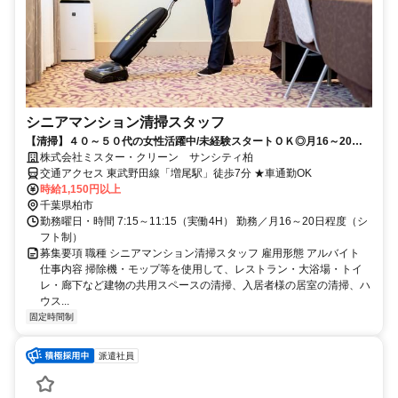
シニアマンション清掃スタッフ
【清掃】４０～５０代の女性活躍中/未経験スタートＯＫ◎月16～20日
程度
株式会社ミスター・クリーン サンシティ柏
交通アクセス 東武野田線「増尾駅」徒歩7分 ★車通勤OK
時給1,150円以上
千葉県柏市
勤務曜日・時間 7:15～11:15（実働4H） 勤務／月16～20日程度（シ
フト制）
募集要項 職種 シニアマンション清掃スタッフ 雇用形態 アルバイト
仕事内容 掃除機・モップ等を使用して、レストラン・大浴場・トイ
レ・廊下など建物の共用スペースの清掃、入居者様の居室の清掃、ハ
ウス...
固定時間制
派遣社員