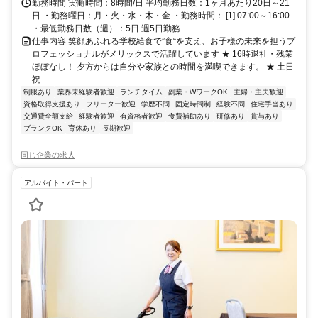
乗り場 酒井根行 酒井根終点下車 徒歩3分
勤務時間 実働時間：8時間/日 平均勤務日数：1ヶ月あたり20日～21
日 ・勤務曜日：月・火・水・木・金 ・勤務時間： [1] 07:00～16:00
・最低勤務日数（週）：5日 週5日勤務 ...
仕事内容 笑顔あふれる学校給食で”食“を支え、お子様の未来を担うプ
ロフェッショナルがメリックスで活躍しています ★ 16時退社・残業
ほぼなし！ 夕方からは自分や家族との時間を満喫できます。 ★ 土日
祝...
制服あり
業界未経験者歓迎
ランチタイム
副業・WワークOK
主婦・主夫歓迎
資格取得支援あり
フリーター歓迎
学歴不問
固定時間制
経験不問
住宅手当あり
交通費全額支給
経験者歓迎
有資格者歓迎
食費補助あり
研修あり
賞与あり
ブランクOK
育休あり
長期歓迎
同じ企業の求人
アルバイト・パート