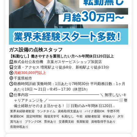
ガス設備の点検スタッフ
【転勤なし】働きやすさを重視したい方へ✨年間休日120日以上
株式会社公友住機 京葉ガスサービスショップ加賀店
交通・アクセス 増尾駅より徒歩8分、新柏駅より徒歩13分
月給300,000円以上
千葉県柏市
勤務時間詳細 実働時間：1日あたり7時間30分 平均勤務日数：1ヶ月
あたり19日 〜 21日 ✅8:45～17:30（休憩1h）
仕事内容 ━━━━━━━━━━━━━━━━━━━ ＼ 無理しないキ
ャリアチェンジを ／ ━━━━━━━━━━━━━━━━━━━ ▨ 整
備士経験がそのまま活かせる！ ▨ 日勤のみ×年間休日120日...
業界未経験者歓迎
ランチタイム
資格取得支援あり
バイク通勤OK
学歴不問
車通勤OK
固定時間制
職場見学可
転勤なし
午前
経験者歓迎
研修あり
夕方
賞与あり
ブランクOK
育休あり
交通費支給
長期歓迎
資格取得手当あり
長期休暇あり