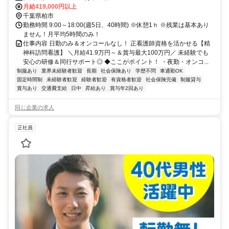
月給419,000円以上
千葉県柏市
勤務時間 9:00～18:00(週5日、40時間) ※休憩1ｈ ※残業は基本あり
ません！月平均5時間のみ！
仕事内容 日勤のみ＆オンコールなし！ 正看護師資格を活かせる【精
神科訪問看護】 ＼月給41.9万円～＆賞与最大100万円／ 未経験でも
安心の研修＆同行サポート◎ ◆ここがポイント！ ・夜勤・オンコ...
制服あり
業界未経験者歓迎
長期
社会保険あり
学歴不問
車通勤OK
固定時間制
未経験者歓迎
経験者歓迎
有資格者歓迎
社会保険完備
制服貸与
賞与あり
交通費支給
日中
昇給あり
賞与年2回あり
同じ企業の求人
正社員