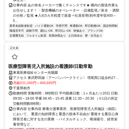
厚生労...
仕事内容 あの有名メーカーで働くチャンスです★ 構内の製造作業を
お任せします！ ・製造機械のオペレーター ・設備監視／保全 ・酒類
の分析／監視 ★入社5カ月程度で派遣⇒社員登用(初年度年収400～
5...
業界未経験者歓迎
バイク通勤OK
学歴不問
車通勤OK
即日勤務OK
固定時間制
職場見学可
経験不問
週払いOK
即日払いOK
研修あり
ブランクOK
交通費支給
フルタイム歓迎
長期休暇あり
土日祝休み
寮・社宅あり
正社員
医療型障害児入所施設の看護師/日勤常勤
東葛医療福祉センター光陽園
アクセス 東武野田線〔アーバンパークライン〕 増尾西口徒歩約27
分、京成松戸線 常盤平北口徒歩約30分、東武野田線〔アーバンパー
月給231,300円～400,600円
クライン〕 新柏西口徒歩約32分
千葉県柏市
勤務時間 実働時間：8時間/日 平均勤務日数：1ヶ月あたり20日 日勤
09:00～18:00 早番 06:45～15:45 遅番 11:30～20:30 （※1日の所定
労働時間数8時間）
仕事内容 仕事内容 療養介護事業所、医療型障害児入所施設（病院）
において、 重度の知的障害と重度の肢体不自由が 重複する重症心身
障害児者に対する次の業務 ・バイタルチェック、喀痰吸引、経管栄
養管理など...