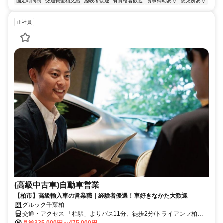
固定時間制
交通費全額支給
経験者歓迎
有資格者歓迎
食事補助あり
託児所あり
正社員
(高級中古車)自動車営業
【柏市】高級輸入車の営業職｜経験者優遇！車好きなかた大歓迎
グルック千葉柏
交通・アクセス 「柏駅」よりバス11分、徒歩2分/トライアンフ柏併
設店舗
月給325,000円～475,000円