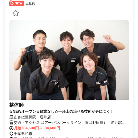
正社員
整体師
☆NEWオープン☆残業なし☆一歩上の治せる技術が身につく！
あさば整骨院 逆井店
交通・アクセス 武アーバンパークライン（東武野田線）・逆井駅か
ら徒歩6分（スクールIE逆井校近く）
月給284,600円～384,600円
千葉県柏市