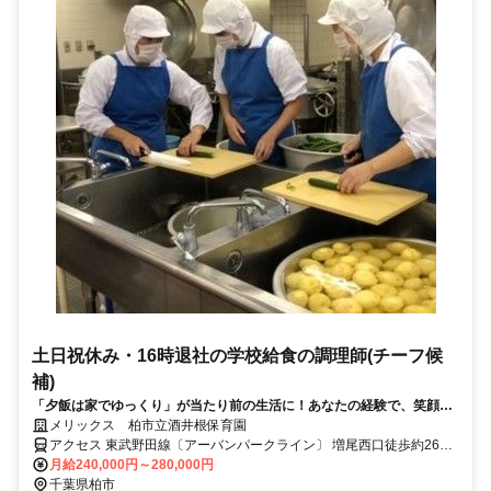
土日祝休み・16時退社の学校給食の調理師(チーフ候
補)
「夕飯は家でゆっくり」が当たり前の生活に！あなたの経験で、笑顔あ
ふれる学校給食で”食“を支えませんか？
メリックス 柏市立酒井根保育園
アクセス 東武野田線〔アーバンパークライン〕 増尾西口徒歩約26
分、新京成電鉄 常盤平北口徒歩約30分、ＪＲ常磐線/東京メトロ千代
月給240,000円～280,000円
田線 南柏東口徒歩約38分 JR常磐線南柏駅東口から 東武バス1番2番
千葉県柏市