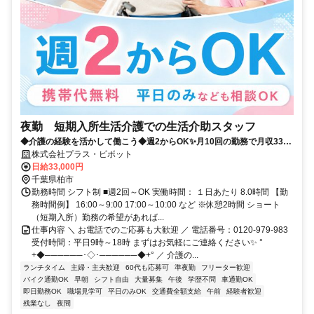
夜勤 短期入所生活介護での生活介助スタッフ
◆介護の経験を活かして働こう◆週2からOK✨月10回の勤務で月収33万
以上！プラス・ピボット独自の福利厚生が多数！
株式会社プラス・ピボット
日給33,000円
千葉県柏市
勤務時間 シフト制 ■週2回～OK 実働時間： １日あたり 8.0時間 【勤
務時間例】 16:00～9:00 17:00～10:00 など ※休憩2時間 ショート
（短期入所）勤務の希望があれば...
仕事内容 ＼ お電話でのご応募も大歓迎 ／ 電話番号：0120-979-983
受付時間：平日9時～18時 まずはお気軽にご連絡ください✨ °
+◆──────･◇･──────◆+° ／ 介護の...
ランチタイム
主婦・主夫歓迎
60代も応募可
準夜勤
フリーター歓迎
バイク通勤OK
早朝
シフト自由
大量募集
午後
学歴不問
車通勤OK
即日勤務OK
職場見学可
平日のみOK
交通費全額支給
午前
経験者歓迎
残業なし
夜間