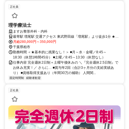
正社員
理学療法士
ますお整形外科・内科
最寄駅 増尾駅 交通アクセス 東武野田線「増尾駅」より徒歩1分 ★車
通勤OK／バイク通勤OK！（駐車場あり）
月給280,000円～350,000円
千葉県柏市
勤務時間 ＜★基本的に残業なし！＞ ■月～水・金曜／8:45～
18:30（休憩1時間45分） ■土曜／8:45～13:30（休憩なし）
仕事内容 完全週休2日制＋土曜午後休みの ＼『完全週休2.5日制』で
お休み充実！／ さらに… ■賞与年2回（合計3ヶ月分の支給実績あ
り） ■資格取得支援あり（年間30万の補助） 人間関...
固定時間制
経験者歓迎
正社員