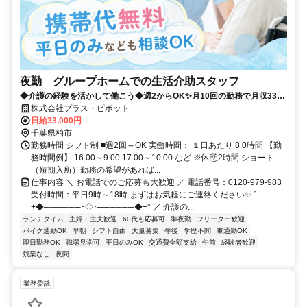
夜勤 グループホームでの生活介助スタッフ
◆介護の経験を活かして働こう◆週2からOK✨月10回の勤務で月収33万
以上！プラス・ピボット独自の福利厚生が多数！
株式会社プラス・ピボット
日給33,000円
千葉県柏市
勤務時間 シフト制 ■週2回～OK 実働時間： １日あたり 8.0時間 【勤
務時間例】 16:00～9:00 17:00～10:00 など ※休憩2時間 ショート
（短期入所）勤務の希望があれば...
仕事内容 ＼ お電話でのご応募も大歓迎 ／ 電話番号：0120-979-983
受付時間：平日9時～18時 まずはお気軽にご連絡ください✨ °
+◆──────･◇･──────◆+° ／ 介護の...
ランチタイム
主婦・主夫歓迎
60代も応募可
準夜勤
フリーター歓迎
バイク通勤OK
早朝
シフト自由
大量募集
午後
学歴不問
車通勤OK
即日勤務OK
職場見学可
平日のみOK
交通費全額支給
午前
経験者歓迎
残業なし
夜間
業務委託