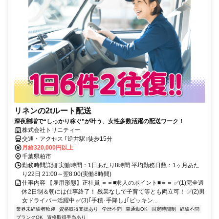
リネンの2tルート配送
深夜割増で“しっかり稼ぐ”が叶う、女性多数活躍の配送ワーク！
株式会社トリニティー
交通・アクセス ｢逆井駅｣徒歩15分
月給320,000円以上
千葉県柏市
勤務時間詳細 実働時間：1日あたり8時間 平均勤務日数：1ヶ月あた
り22日 21:00～翌8:00(実働8時間)
仕事内容 【雇用形態】正社員 ＝＝■求人のポイント■＝＝ ✅(1)完全週
休2日制＆朝には仕事終了！ 残業なしで子育て等とも両立可！ ✅(2)男
女ドライバー活躍中 ✅(3)｢手積･手降し｣｢ピッキン...
業界未経験者歓迎
資格取得支援あり
学歴不問
車通勤OK
固定時間制
経験不問
ブランクOK
資格取得手当あり