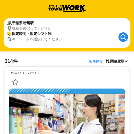
千葉県
増尾駅
職種を選択してください
固定時間・固定シフト制
キーワードを選択してください
314件
条件保存
関連度順
アルバイト・パート