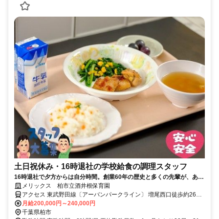
土日祝休み・16時退社の学校給食の調理スタッフ
16時退社で夕方からは自分時間。創業60年の歴史と多くの先輩が、あな
たをしっかりサポートします！
メリックス 柏市立酒井根保育園
アクセス 東武野田線〔アーバンパークライン〕 増尾西口徒歩約26
分、新京成電鉄 常盤平北口徒歩約30分、ＪＲ常磐線/東京メトロ千代
月給200,000円～240,000円
田線 南柏東口徒歩約38分 JR常磐線南柏駅東口から 東武バス1番2番
千葉県柏市