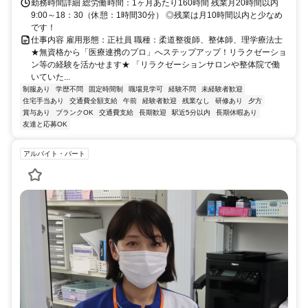
勤務時間詳細 総労働時間：1ヶ月あたり160時間 残業月20時間以内
9:00～18：30（休憩：1時間30分） ◎残業は月10時間以内と少なめ
です！
仕事内容 雇用形態：正社員 職種：柔道整復師、整体師、理学療法士
★無資格から「医療連携のプロ」へステップアップ！リラクゼーショ
ン等の経験を活かせます★ 「リラクゼーションサロンや整体院で働
いていた...
制服あり
学歴不問
固定時間制
職場見学可
経験不問
未経験者歓迎
住宅手当あり
交通費全額支給
午前
経験者歓迎
残業なし
研修あり
夕方
賞与あり
ブランクOK
交通費支給
長期歓迎
駅近5分以内
長期休暇あり
友達と応募OK
アルバイト・パート