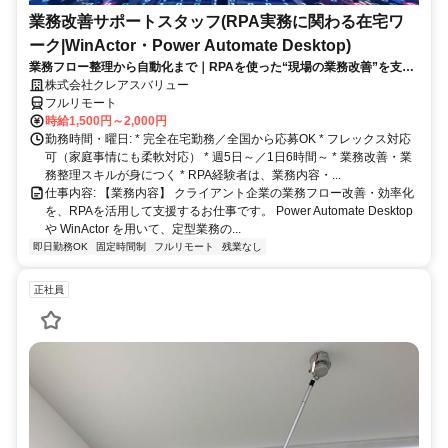
業務改善サポートスタッフ(RPA実務に関わる在宅ワ
ーク|WinActor・Power Automate Desktop)
業務フロー整理から自動化まで｜RPAを使った“現場の業務改善”を支え
る在宅ワーク｜週5日・1日6時間～
株式会社クレアスバリュー
フルリモート
時給1,500円～2,000円
勤務時間・曜日: * 完全在宅勤務／全国から応募OK * フレックス対応
可（家庭事情にも柔軟対応） * 週5日～／1日6時間～ * 業務改善・業
務整理スキルが身につく * RPA経験者は、業務内容・...
仕事内容: 【業務内容】 クライアント企業の業務フロー改善・効率化
を、RPAを活用して支援するお仕事です。 Power Automate Desktop
や WinActor を用いて、定型業務の...
即日勤務OK
固定時間制
フルリモート
残業なし
正社員