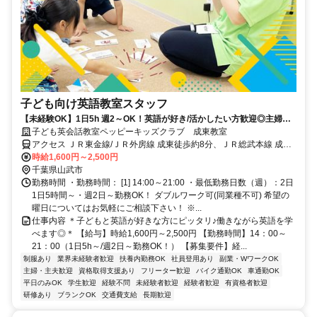
子ども向け英語教室スタッフ
【未経験OK】1日5h 週2～OK！英語が好き/活かしたい方歓迎◎主婦
(夫)/学生も活躍中！
子ども英会話教室ペッピーキッズクラブ 成東教室
アクセス ＪＲ東金線/ＪＲ外房線 成東徒歩約8分、ＪＲ総武本線 成東
徒歩約8分 JR総武本線「成東駅」より徒歩8分 ／近隣教室への勤務も
時給1,600円～2,500円
応相談 ※屋内禁煙
千葉県山武市
勤務時間 ・勤務時間： [1] 14:00～21:00 ・最低勤務日数（週）：2日
1日5時間～・週2日～勤務OK！ ダブルワーク可(同業種不可) 希望の
曜日についてはお気軽にご相談下さい！ ※...
仕事内容 ＊子どもと英語が好きな方にピッタリ♪働きながら英語を学
べます◎＊ 【給与】時給1,600円～2,500円 【勤務時間】14：00～
21：00（1日5h～/週2日～勤務OK！） 【募集要件】経...
制服あり
業界未経験者歓迎
扶養内勤務OK
社員登用あり
副業・WワークOK
主婦・主夫歓迎
資格取得支援あり
フリーター歓迎
バイク通勤OK
車通勤OK
平日のみOK
学生歓迎
経験不問
未経験者歓迎
経験者歓迎
有資格者歓迎
研修あり
ブランクOK
交通費支給
長期歓迎