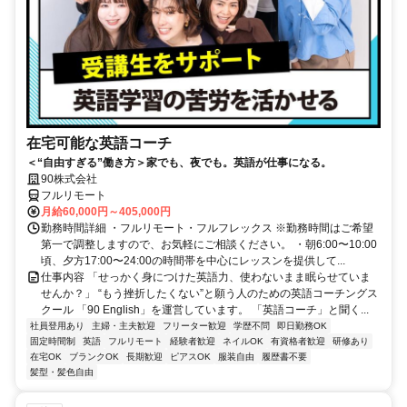
在宅可能な英語コーチ
＜“自由すぎる”働き方＞家でも、夜でも。英語が仕事になる。
90株式会社
フルリモート
月給60,000円～405,000円
勤務時間詳細 ・フルリモート・フルフレックス ※勤務時間はご希望
第一で調整しますので、お気軽にご相談ください。 ・朝6:00〜10:00
頃、夕方17:00〜24:00の時間帯を中心にレッスンを提供して...
仕事内容 「せっかく身につけた英語力、使わないまま眠らせていま
せんか？」 “もう挫折したくない”と願う人のための英語コーチングス
クール 「90 English」を運営しています。 「英語コーチ」と聞く...
社員登用あり
主婦・主夫歓迎
フリーター歓迎
学歴不問
即日勤務OK
固定時間制
英語
フルリモート
経験者歓迎
ネイルOK
有資格者歓迎
研修あり
在宅OK
ブランクOK
長期歓迎
ピアスOK
服装自由
履歴書不要
髪型・髪色自由