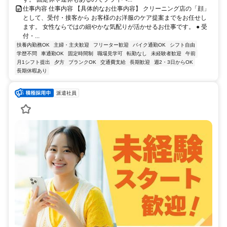
仕事内容 仕事内容 【具体的なお仕事内容】 クリーニング店の「顔」
として、受付・接客から お客様のお洋服のケア提案までをお任せし
ます。 女性ならではの細やかな気配りが活かせるお仕事です。 ● 受
付・...
扶養内勤務OK
主婦・主夫歓迎
フリーター歓迎
バイク通勤OK
シフト自由
学歴不問
車通勤OK
固定時間制
職場見学可
転勤なし
未経験者歓迎
午前
月1シフト提出
夕方
ブランクOK
交通費支給
長期歓迎
週2・3日からOK
長期休暇あり
派遣社員