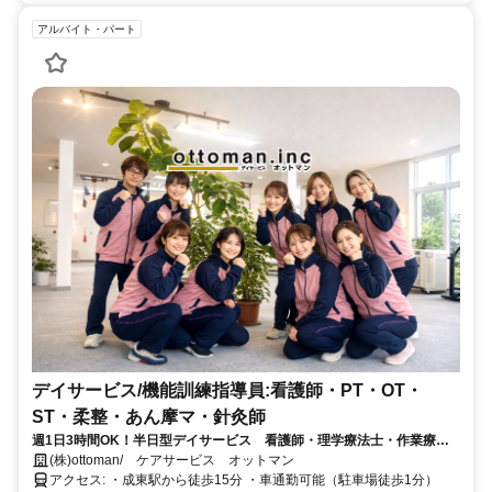
アルバイト・パート
デイサービス/機能訓練指導員:看護師・PT・OT・
ST・柔整・あん摩マ・針灸師
週1日3時間OK！半日型デイサービス 看護師・理学療法士・作業療法
士
(株)ottoman/ ケアサービス オットマン
アクセス: ・成東駅から徒歩15分 ・車通勤可能（駐車場徒歩1分）