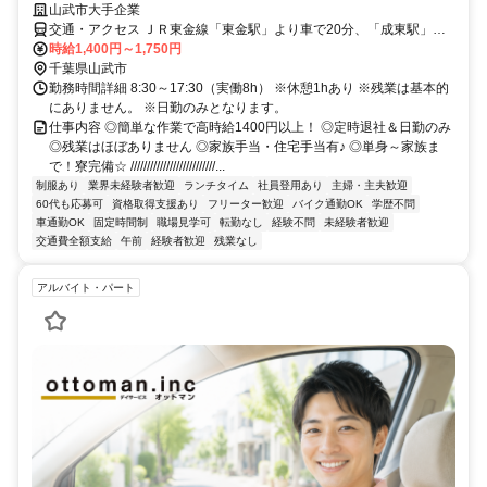
山武市大手企業
交通・アクセス ＪＲ東金線「東金駅」より車で20分、「成東駅」か
らは車で15分 ※車通勤可
時給1,400円～1,750円
千葉県山武市
勤務時間詳細 8:30～17:30（実働8h） ※休憩1hあり ※残業は基本的
にありません。 ※日勤のみとなります。
仕事内容 ◎簡単な作業で高時給1400円以上！ ◎定時退社＆日勤のみ
◎残業はほぼありません ◎家族手当・住宅手当有♪ ◎単身～家族ま
で！寮完備☆ //////////////////////////...
制服あり
業界未経験者歓迎
ランチタイム
社員登用あり
主婦・主夫歓迎
60代も応募可
資格取得支援あり
フリーター歓迎
バイク通勤OK
学歴不問
車通勤OK
固定時間制
職場見学可
転勤なし
経験不問
未経験者歓迎
交通費全額支給
午前
経験者歓迎
残業なし
アルバイト・パート