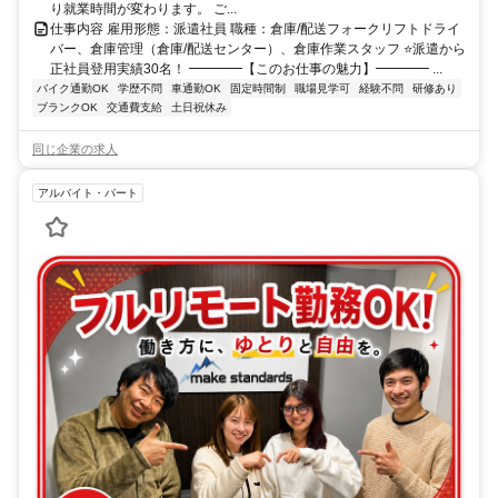
り就業時間が変わります。 ご...
仕事内容 雇用形態：派遣社員 職種：倉庫/配送フォークリフトドライ
バー、倉庫管理（倉庫/配送センター）、倉庫作業スタッフ ⭐派遣から
正社員登用実績30名！ ━━━━【このお仕事の魅力】━━━━ ...
バイク通勤OK
学歴不問
車通勤OK
固定時間制
職場見学可
経験不問
研修あり
ブランクOK
交通費支給
土日祝休み
同じ企業の求人
アルバイト・パート