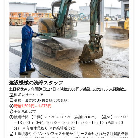
建設機械の洗浄スタッフ
土日祝休み／年間休日127日／時給1500円／残業ほぼなし／未経験歓迎
／屋内作業／福利厚生充実
株式会社テクモア
沿線・最寄駅 JR東金線：求名駅
時給1,500円～1,875円
千葉県山武市
就業時間 【日勤】 8：30～17：30（実働8h00ｍ） 【昼休】 12：00
～13：00（60分） 10：00～10：10 15；00～15：10（合計：20
分） ※有給休憩あり ※作業場近くに...
工事現場やイベントやフェス会場からリース返却された各種建設機器