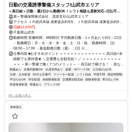
日勤の交通誘導警備スタッフ/山武市エリア
＜高日給＞日勤・週2日から勤務OK！シフト相談も柔軟対応♪日払可◎
未経験歓迎★
第一警備保障株式会社 茂原支社/山武市エリア
アクセス ＪＲ総武本線 成東徒歩約9分、ＪＲ総武本線 成東徒歩約9
分、ＪＲ東金線/ＪＲ外房線 求名出入口2徒歩約42分 直行直帰OK＊交
日給12,500円
通費全額支給＊
千葉県山武市
勤務時間 実働時間：8時間/日 平均勤務日数：1ヶ月あたり8日～22日
・勤務曜日：月・火・水・木・金・土・日・祝 ・勤務時間： [1]
08:00～17:00 ・最低勤務日数（週）：2日 ※...
仕事内容 ■おすすめポイント ＝＝＝＝＝＝＝＝＝＝＝＝＝ 高日給×未
経験でも厚待遇★ ＼交通費も全額支給！／ ＝＝＝＝＝＝＝＝＝＝＝
＝＝ ＜第一警備で働く7つのメリット＞ ・高日給で稼げる！ ・急な...
制服あり
扶養内勤務OK
社員登用あり
副業・WワークOK
土日祝のみOK
主婦・主夫歓迎
60代も応募可
フリーター歓迎
シフト自由
学歴不問
固定時間制
平日のみOK
学生歓迎
未経験者歓迎
交通費全額支給
経験者歓迎
即日払いOK
有資格者歓迎
研修あり
ブランクOK
同じ企業の求人
業務委託