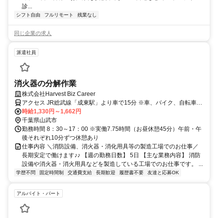
診...
シフト自由
フルリモート
残業なし
同じ企業の求人
派遣社員
消火器の分解作業
株式会社Harvest Biz Career
アクセス JR総武線「成東駅」より車で15分 ※車、バイク、自転車通
勤OK ※駐車場無料 ※通勤手当規定内支給（月20,000円まで） ※派
時給1,330円～1,662円
遣求人のため地図情報は市役所などの位置になっております。ご了承
千葉県山武市
ください。
勤務時間 8：30～17：00 ※実働7.75時間（お昼休憩45分）午前・午
後それぞれ10分ずつ休憩あり
仕事内容 ＼消防設備、消火器・消化用具等の製造工場でのお仕事／
長期安定で働けます♪♪ 【週の勤務日数】 5日 【主な業務内容】 消防
設備や消火器・消火用具などを製造している工場でのお仕事です。 ...
学歴不問
固定時間制
交通費支給
長期歓迎
履歴書不要
友達と応募OK
アルバイト・パート