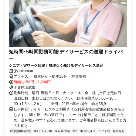
短時間~5時間勤務可能!デイサービスの送迎ドライバ
ー
シニア・Wワーク歓迎！無理なく働けるデイサービス送迎
(株)ottoman
アクセス: ・成東駅から徒歩15分 ・駐車場有・
時給1,150円～1,200円
千葉県山武市
勤務時間・曜日: 勤務日：月・火・水・木・金・祝（土日は定休日）
出勤日数、出勤日はご相談ください。 勤務時間 ①8：00～10：
00（1.5ｈ～2ｈ） ※例）21日出勤の場合 給与35,9...
仕事内容: デイサービスをご利用される利用者様の送迎業務をお任せ
します。 朝・昼・夕の送迎です。ルートは曜日ごとにほぼ固定のた
め、道を覚えやすく安心して働けます。ご利用者様もほとんど同じ方
の対応と...
変形労働時間制
週1日からOK
固定時間制
週2・3日からOK
シフト制
昇給あり