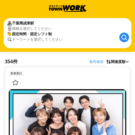
千葉県
成東駅
職種を選択してください
固定時間・固定シフト制
キーワードを選択してください
354件
条件保存
関連度順
業務委託