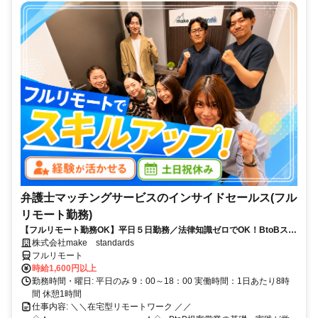
弁護士マッチングサービスのインサイドセールス(フル
リモート勤務)
【フルリモート勤務OK】平日５日勤務／法律知識ゼロでOK！BtoBスキ
ルが身につく営業職
株式会社make standards
フルリモート
時給1,600円以上
勤務時間・曜日: 平日のみ 9：00～18：00 実働時間：1日あたり8時
間 休憩1時間
仕事内容: ＼＼在宅型リモートワーク ／／