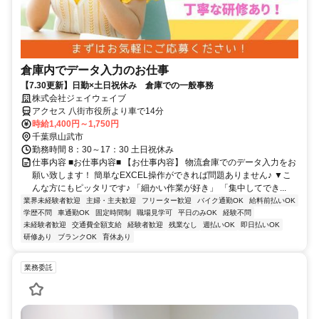
倉庫内でデータ入力のお仕事
【7.30更新】日勤×土日祝休み 倉庫での一般事務
株式会社ジェイウェイブ
アクセス 八街市役所より車で14分
時給1,400円～1,750円
千葉県山武市
勤務時間 8：30～17：30 土日祝休み
仕事内容 ■お仕事内容■ 【お仕事内容】 物流倉庫でのデータ入力をお
願い致します！ 簡単なEXCEL操作ができれば問題ありません♪ ▼こ
んな方にもピッタリです♪ 「細かい作業が好き」 「集中してでき...
業界未経験者歓迎
主婦・主夫歓迎
フリーター歓迎
バイク通勤OK
給料前払いOK
学歴不問
車通勤OK
固定時間制
職場見学可
平日のみOK
経験不問
未経験者歓迎
交通費全額支給
経験者歓迎
残業なし
週払いOK
即日払いOK
研修あり
ブランクOK
育休あり
業務委託