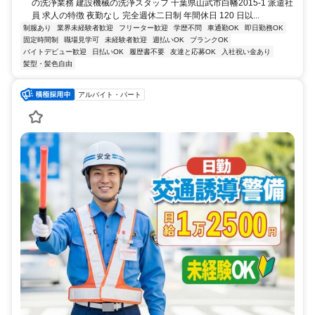
の洗浄業務 建設機械の洗浄スタッフ 千葉県山武市白幡2015-1 派遣社
員 求人の特徴 夜勤なし 完全週休二日制 年間休日 120 日以...
制服あり
業界未経験者歓迎
フリーター歓迎
学歴不問
車通勤OK
即日勤務OK
固定時間制
職場見学可
未経験者歓迎
週払いOK
ブランクOK
バイトデビュー歓迎
日払いOK
履歴書不要
友達と応募OK
入社祝い金あり
髪型・髪色自由
アルバイト・パート