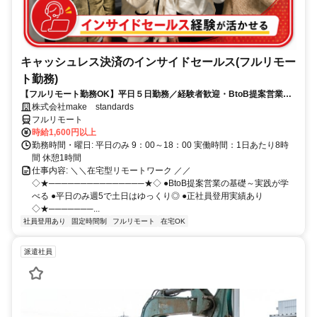
キャッシュレス決済のインサイドセールス(フルリモー
ト勤務)
【フルリモート勤務OK】平日５日勤務／経験者歓迎・BtoB提案営業で
スキルアップ
株式会社make standards
フルリモート
時給1,600円以上
勤務時間・曜日: 平日のみ 9：00～18：00 実働時間：1日あたり8時
間 休憩1時間
仕事内容: ＼＼在宅型リモートワーク ／／
◇★───────────────★◇ ●BtoB提案営業の基礎～実践が学
べる ●平日のみ週5で土日はゆっくり◎ ●正社員登用実績あり
◇★───────...
社員登用あり
固定時間制
フルリモート
在宅OK
派遣社員