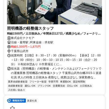
照明機器の軽整備スタッフ
時給1500円／土日祝休み／年間休日127日／残業少なめ／フォークリフ
ト免許を活かせる／空調完備の休憩室あり
株式会社テクモア
沿線・最寄駅 JR東金線：求名駅
時給1,500円～1,875円
千葉県山武市
就業時間 【日勤】 8：30～17：30（実働8h00ｍ） 【昼休】 12：00
～13：00（60分） 10：00～10：10 15；00～15：10（合計：20
分） ※有給休憩あり ※作業場近くに...
投光器（照明機器）の軽整備・メンテナンスおよびフォークリフトで
の運搬業務 照明機器の軽整備スタッフ 千葉県山武市白幡2015-1 派遣
社員 求人の特徴 土日祝休み 夜勤なし 残業ほぼなし 深夜勤務な...
業界未経験者歓迎
フリーター歓迎
学歴不問
車通勤OK
固定時間制
未経験者歓迎
週払いOK
ブランクOK
交通費支給
日払いOK
土日祝休み
入社祝い金あり
派遣社員