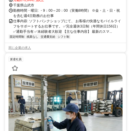
月給272,000円以上
千葉県山武市
勤務時間・曜日: ・9：00～20：00（実働8時間） ※金・土・日・祝
を含む週4日勤務のお仕事
仕事内容: ソフトバンクショップにて、 お客様の快適なモバイルライ
フをサポートするお仕事です。 ✅完全週休3日制（年間休日156日）
✅通勤手当有 ✅未経験者大歓迎 【主な仕事内容】 最新のスマ...
固定時間制
残業なし
交通費支給
シフト制
同じ企業の求人
派遣社員