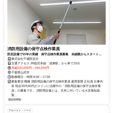
消防用設備の保守点検作業員
防災設備で55年の実績 保守点検作業員募集 未経験からスタート
OK 各種手当充実・昇給＆賞与有
株式会社千歳防災社
交通アクセス JR総武本線「成東駅」から車で10分
月給220,000円～300,000円
千葉県山武市
勤務曜日・時間 8:00～17:00
募集要項 職種 消防用設備の保守点検作業員 雇用形態 正社員 仕事内
容 現在30代40代がメインに活躍中の「消防用設備の保守点検作業
員」の募集です。 消防用設備とは、天井に付いている火災報知器、
緊...
固定時間制
アルバイト・パート