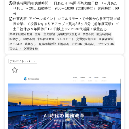
勤務時間詳細 実働時間：1日あたり8時間 平均勤務日数：1ヶ月あた
り18日 〜 20日 勤務時間：9:00～18:00（実働8時間） 休憩時間：60
分
仕事内容 -アピールポイント- ✅フルリモートで全国から参画可能 ✅成
長企業にて役職やキャリアアップ ✅賞与3.5ヶ月分（前年度実績） ✅
土日祝休み＆年間休日120日以上 ✅20〜30代活躍！裁量ある...
業界未経験者歓迎
主婦・主夫歓迎
資格取得支援あり
学歴不問
固定時間制
転勤なし
経験不問
未経験者歓迎
フルリモート
交通費全額支給
経験者歓迎
ネイルOK
残業なし
有資格者歓迎
研修あり
在宅OK
賞与あり
ブランクOK
育休あり
交通費支給
アルバイト・パート