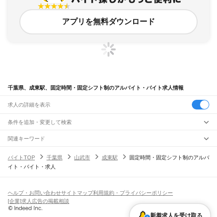
アプリを無料ダウンロード
千葉県、成東駅、固定時間・固定シフト制のアルバイト・バイト求人情報
求人の詳細を表示
条件を追加・変更して検索
市区町村を追加・変更
関連キーワード
完全在宅ワーク 全国
シール貼り 在宅
現在地周辺
ガチャガチャ
犬カフェ
千葉県
駅を追加・変更
バイトTOP
千葉県
山武市
成東駅
固定時間・固定シフト制のアルバ
千葉県
すべて
イト・バイト・求人
千葉市
すべて
職種を追加・変更
JR武蔵野線
中央区
花見川区
稲毛区
若葉区
緑区
美浜区
南流山駅
新松戸駅
新八柱駅
東松戸駅
市川大野駅
船橋法典駅
西船橋駅
飲食・フードサービス
銚子市
市川市
船橋市
館山市
木更津市
松戸市
野田市
茂原市
成田市
佐倉市
東金市
特徴を追加・変更
飲食・フードサービス
すべて
ヘルプ・お問い合わせ
サイトマップ
利用規約・プライバシーポリシー
JR中央・総武線
旭市
習志野市
柏市
勝浦市
市原市
流山市
八千代市
我孫子市
鴨川市
鎌ケ谷市
ホールスタッフ
キッチンスタッフ
皿洗い・洗い場
精肉・鮮魚加工
給食調理
人気
[企業]求人広告の掲載相談
市川駅
本八幡駅
下総中山駅
西船橋駅
船橋駅
東船橋駅
津田沼駅
幕張本郷駅
幕張駅
君津市
富津市
浦安市
四街道市
袖ケ浦市
八街市
印西市
白井市
富里市
南房総市
雇用形態を追加・変更
パン屋（ベーカリー）
フードカウンター販売員
バー（BAR）・バーテンダー
日払いOK
高校生歓迎
学生歓迎
深夜の仕事
髪型・髪色自由
ひげOK
ネイルOK
新検見川駅
稲毛駅
西千葉駅
千葉駅
匝瑳市
香取市
山武市
いすみ市
大網白里市
印旛郡
香取郡
山武郡
長生郡
夷隅郡
新着求人を受け取る
飲食店補助（開店・閉店準備）
飲食店（店長・マネージャー）
ピアスOK
アルバイト・パート
履歴書不要
オープニングスタッフ
留学生・外国人活躍中