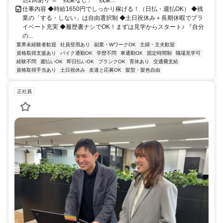
仕事内容 ◆時給1650円でしっかり稼げる！（日払・週払OK） ◆残
業の「する・しない」は自由選択制 ◆土日祝休み＋長期休暇でプラ
イベート充実 ◆履歴書ナシでOK！まずは見学からスタート♪ 『自分
の...
業界未経験者歓迎
社員登用あり
副業・WワークOK
主婦・主夫歓迎
資格取得支援あり
バイク通勤OK
学歴不問
車通勤OK
固定時間制
職場見学可
経験不問
週払いOK
即日払いOK
ブランクOK
育休あり
交通費支給
資格取得手当あり
土日祝休み
友達と応募OK
髪型・髪色自由
正社員