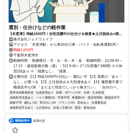
選別・仕分けなどの軽作業
【木更津】時給1600円！女性活躍中の仕分け＆検査★土日祝休み×残業
の有無も選べて自分らしく働ける！
株式会社ジェイウェイブ
アクセス 「木更津駅」から車30分◎車・バイク・自転車通勤OK！
時給1,600円
千葉県木更津市
勤務時間 ・勤務曜日：月・火・水・木・金 ・勤務時間： [1] 08:40～
17:15 ・最低勤務日数（週）：5日 8:40～17:15(実働7.5時間) ※小休
憩2回あり ※「残業なし」「残業...
仕事内容 【1】時給1600円×日払い・週払い可 【2】残業の「あり・
なし」が選べる 【3】土日祝休み＆大型連休あり 【4】履歴書不要で
職場見学もOK 「まだまだ現役でしっかり稼ぎたい」 「自分のペ...
業界未経験者歓迎
社員登用あり
副業・WワークOK
主婦・主夫歓迎
資格取得支援あり
バイク通勤OK
学歴不問
車通勤OK
固定時間制
職場見学可
経験不問
週払いOK
即日払いOK
ブランクOK
育休あり
交通費支給
資格取得手当あり
土日祝休み
友達と応募OK
髪型・髪色自由
派遣社員