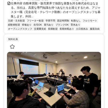
仕事内容 自動車買取・販売業界で強固な基盤を誇る株式会社はなま
る。当社は、高度な専門知識を持つあなたをお迎えするため、アジャ
スター職（完全在宅・テレワーク勤務）のオープニングスタッフを募
集します。外回...
主婦・主夫歓迎
フリーター歓迎
学歴不問
固定時間制
転勤なし
フルリモート
経験者歓迎
研修あり
在宅OK
賞与あり
ブランクOK
育休あり
オープニングスタッフ
交通費支給
長期歓迎
長期休暇あり
土日祝休み
服装自由
契約社員