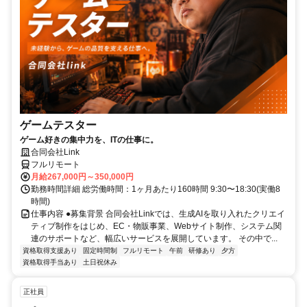
ゲームテスター
ゲーム好きの集中力を、ITの仕事に。
合同会社Link
フルリモート
月給267,000円～350,000円
勤務時間詳細 総労働時間：1ヶ月あたり160時間 9:30〜18:30(実働8
時間)
仕事内容 ●募集背景 合同会社Linkでは、生成AIを取り入れたクリエイ
ティブ制作をはじめ、EC・物販事業、Webサイト制作、システム関
連のサポートなど、幅広いサービスを展開しています。 その中で...
資格取得支援あり
固定時間制
フルリモート
午前
研修あり
夕方
資格取得手当あり
土日祝休み
正社員