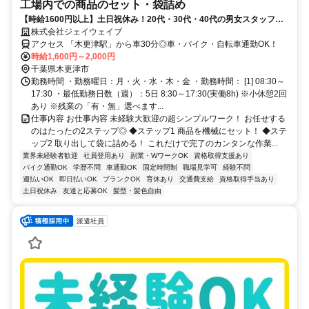
工場内での商品のセット・袋詰め
【時給1600円以上】土日祝休み！20代・30代・40代の男女スタッフ活
躍中！未経験OKのかんたん作業！
株式会社ジェイウェイブ
アクセス 「木更津駅」から車30分◎車・バイク・自転車通勤OK！
時給1,600円～2,000円
千葉県木更津市
勤務時間 ・勤務曜日：月・火・水・木・金 ・勤務時間： [1] 08:30～
17:30 ・最低勤務日数（週）：5日 8:30～17:30(実働8h) ※小休憩2回
あり ※残業の「有・無」選べます...
仕事内容 お仕事内容 未経験大歓迎の超シンプルワーク！ お任せする
のはたったの2ステップ◎ ◆ステップ1 商品を機械にセット！ ◆ステ
ップ2 取り出して袋に詰める！ これだけで完了のカンタンな作業...
業界未経験者歓迎
社員登用あり
副業・WワークOK
資格取得支援あり
バイク通勤OK
学歴不問
車通勤OK
固定時間制
職場見学可
経験不問
週払いOK
即日払いOK
ブランクOK
育休あり
交通費支給
資格取得手当あり
土日祝休み
友達と応募OK
髪型・髪色自由
派遣社員