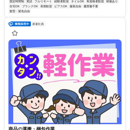
固定時間制
英語
フルリモート
経験者歓迎
ネイルOK
有資格者歓迎
研修あり
在宅OK
ブランクOK
長期歓迎
ピアスOK
服装自由
履歴書不要
髪型・髪色自由
派遣社員
商品の運搬・梱包作業