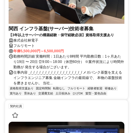
関西 インフラ基盤(サーバー)技術者募集
【3年以上サーバーの構築経験・保守経験必須】資格取得支援あり
株式会社林電子
フルリモート
年俸5,500,000円～6,500,000円
勤務時間詳細 実働時間：1日あたり8時間 平均勤務日数：1ヶ月あた
り19日 〜 20日 ⏰9:00～18:00（休憩60分） ※案件状況により時間外
勤務が 発生する場合がございます。
仕事内容 _/_/_/_/_/_/_/_/_/_/_/_/_/_/_/_/_/_/ メガバンク基盤を支える
インフラエンジニア募集 金融インフラの最前線で、 本物の基盤技術
を磨きませんか。 当社...
資格取得支援あり
固定時間制
転勤なし
フルリモート
経験者歓迎
研修あり
賞与あり
育休あり
交通費支給
土日祝休み
ひげOK
髪型・髪色自由
契約社員