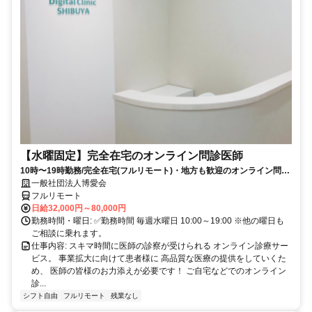
【水曜固定】完全在宅のオンライン問診医師
10時〜19時勤務/完全在宅(フルリモート)・地方も歓迎のオンライン問診
業務
一般社団法人博愛会
フルリモート
日給32,000円～80,000円
勤務時間・曜日: ✅勤務時間 毎週水曜日 10:00～19:00 ※他の曜日も
ご相談に乗れます。
仕事内容: スキマ時間に医師の診察が受けられる オンライン診療サー
ビス。 事業拡大に向けて患者様に 高品質な医療の提供をしていくた
め、 医師の皆様のお力添えが必要です！ ご自宅などでのオンライン
診...
シフト自由
フルリモート
残業なし