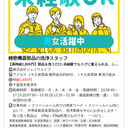
精密機器部品の洗浄スタッフ
【高時給1,800円】部品を洗うだけ♪未経験でもスグに覚えられる、シン
プルワーク！土日祝休み＆年間休日120日！
株式会社ジェイウェイブ
アクセス ＪＲ久留里線 横田徒歩約84分、ＪＲ久留里線 東清川徒歩約
86分、ＪＲ久留里線 下郡徒歩約92分 「木更津駅」車30分◎車・バイ
時給1,800円
ク・自転車通勤OK！
千葉県木更津市
勤務時間 ・勤務曜日：月・火・水・木・金 ・勤務時間： [1] 08:40～
17:15 [2] 07:00～15:35 [3] 12:25～21:00 ・最低勤務日数（週）：5日
休憩65分/実...
仕事内容 ＜ クリーンルーム内での簡単ワーク ＞ クリーンルーム内に
おいて、 半導体製造装置部品の、 洗浄業務を中心にお任せします！
取り扱う製品は、 10kg～25kg程度のものです。 一つひと...
業界未経験者歓迎
社員登用あり
副業・WワークOK
主婦・主夫歓迎
無期雇用派遣
資格取得支援あり
バイク通勤OK
学歴不問
車通勤OK
固定時間制