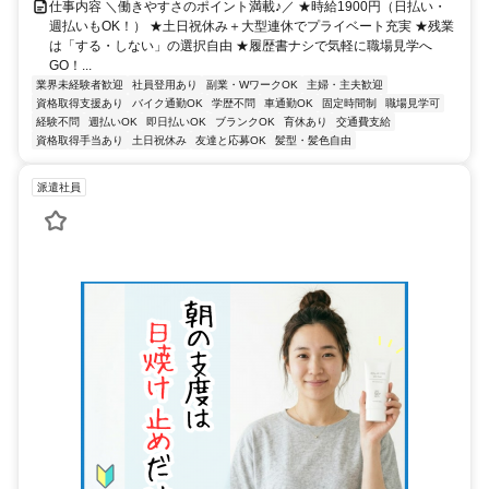
仕事内容 ＼働きやすさのポイント満載♪／ ★時給1900円（日払い・
週払いもOK！） ★土日祝休み＋大型連休でプライベート充実 ★残業
は「する・しない」の選択自由 ★履歴書ナシで気軽に職場見学へ
GO！...
業界未経験者歓迎
社員登用あり
副業・WワークOK
主婦・主夫歓迎
資格取得支援あり
バイク通勤OK
学歴不問
車通勤OK
固定時間制
職場見学可
経験不問
週払いOK
即日払いOK
ブランクOK
育休あり
交通費支給
資格取得手当あり
土日祝休み
友達と応募OK
髪型・髪色自由
派遣社員