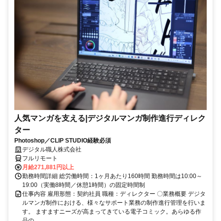
人気マンガを支える|デジタルマンガ制作進行ディレク
ター
Photoshop／CLIP STUDIO経験必須
デジタル職人株式会社
フルリモート
月給271,881円以上
勤務時間詳細 総労働時間：1ヶ月あたり160時間 勤務時間は10:00～
19:00（実働8時間／休憩1時間）の固定時間制
仕事内容 雇用形態：契約社員 職種：ディレクター 〇業務概要 デジタ
ルマンガ制作における、様々なサポート業務の制作進行管理を行いま
す。 ますますニーズが高まってきている電子コミック。あらゆる作
品の...