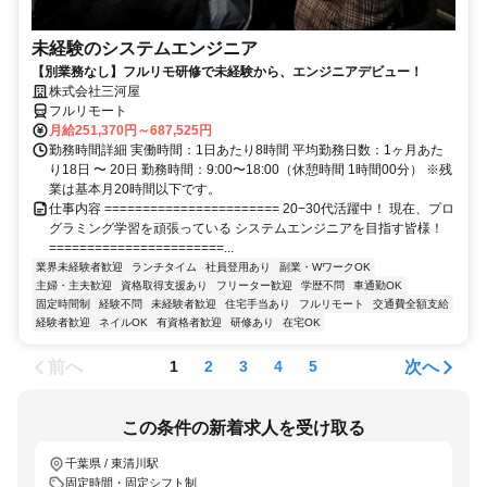
未経験のシステムエンジニア
【別業務なし】フルリモ研修で未経験から、エンジニアデビュー！
株式会社三河屋
フルリモート
月給251,370円～687,525円
勤務時間詳細 実働時間：1日あたり8時間 平均勤務日数：1ヶ月あた
り18日 〜 20日 勤務時間：9:00〜18:00（休憩時間 1時間00分） ※残
業は基本月20時間以下です。
仕事内容 ======================= 20−30代活躍中！ 現在、プロ
グラミング学習を頑張っている システムエンジニアを目指す皆様！
=======================...
業界未経験者歓迎
ランチタイム
社員登用あり
副業・WワークOK
主婦・主夫歓迎
資格取得支援あり
フリーター歓迎
学歴不問
車通勤OK
固定時間制
経験不問
未経験者歓迎
住宅手当あり
フルリモート
交通費全額支給
経験者歓迎
ネイルOK
有資格者歓迎
研修あり
在宅OK
前へ
次へ
1
2
3
4
5
この条件の新着求人を受け取る
千葉県 / 東清川駅
固定時間・固定シフト制