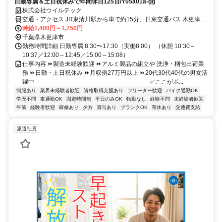
日勤専属＆土日祝休みで年間休日125日/Y05a01a-gg
株式会社ウイルテック
交通・アクセス JR東清川駅から車で約15分、日東交通バス 木更津駅
東口、乗車約22分→かずさ鎌足一丁目北、下車徒歩約2分＊車/バイ
時給1,400円～1,750円
ク/バス/徒歩通勤OK
千葉県木更津市
勤務時間詳細 日勤専属 8:30〜17:30（実働8:00） （休憩 10:30～
10:37／12:00～12:45／15:00～15:08）
仕事内容 ⏩製造未経験歓迎 ⏩アルミ製品の組立や 洗浄・梱包出荷業
務 ⏩日勤・土日祝休み ⏩月収例27万円以上 ⏩20代30代40代の男女活
躍中 ――――――――――――――――――― ✅ここがポ...
制服あり
業界未経験者歓迎
資格取得支援あり
フリーター歓迎
バイク通勤OK
学歴不問
車通勤OK
固定時間制
平日のみOK
転勤なし
経験不問
未経験者歓迎
午前
経験者歓迎
研修あり
夕方
賞与あり
ブランクOK
育休あり
交通費支給
派遣社員