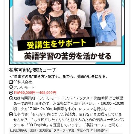
在宅可能な英語コーチ
＜“自由すぎる”働き方＞家でも、夜でも。英語が仕事になる。
90株式会社
フルリモート
月給60,000円～405,000円
勤務時間詳細 ・フルリモート・フルフレックス ※勤務時間はご希望
第一で調整しますので、お気軽にご相談ください。 ・朝6:00〜10:00
頃、夕方17:00〜24:00の時間帯を中心にレッスンを提供して...
仕事内容 「せっかく身につけた英語力、使わないまま眠らせていま
せんか？」 “もう挫折したくない”と願う人のための英語コーチングス
クール 「90 English」を運営しています。 「英語コーチ」と聞く...
社員登用あり
主婦・主夫歓迎
フリーター歓迎
学歴不問
即日勤務OK