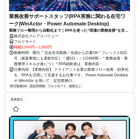
業務改善サポートスタッフ(RPA実務に関わる在宅ワ
ーク|WinActor・Power Automate Desktop)
業務フロー整理から自動化まで｜RPAを使った“現場の業務改善”を支え
る在宅ワーク｜週5日・1日6時間～
株式会社クレアスバリュー
フルリモート
時給1,500円～2,000円
勤務時間・曜日: * 完全在宅勤務／全国から応募OK * フレックス対応
可（家庭事情にも柔軟対応） * 週5日～／1日6時間～ * 業務改善・業
務整理スキルが身につく * RPA経験者は、業務内容・...
仕事内容: 【業務内容】 クライアント企業の業務フロー改善・効率化
を、RPAを活用して支援するお仕事です。 Power Automate Desktop
や WinActor を用いて、定型業務の...
即日勤務OK
固定時間制
フルリモート
残業なし
業務委託