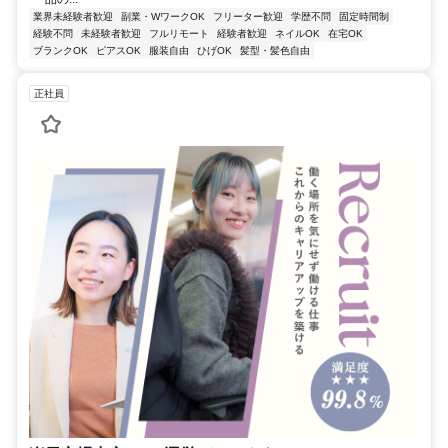
業界未経験者歓迎
副業・WワークOK
フリーター歓迎
学歴不問
固定時間制
経験不問
未経験者歓迎
フルリモート
経験者歓迎
ネイルOK
在宅OK
ブランクOK
ピアスOK
服装自由
ひげOK
髪型・髪色自由
正社員