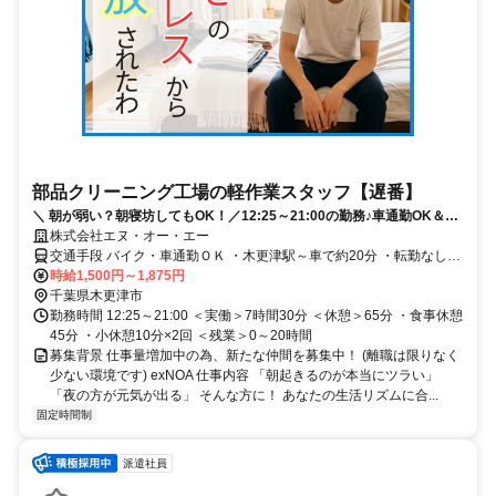
部品クリーニング工場の軽作業スタッフ【遅番】
＼ 朝が弱い？朝寝坊してもOK！／12:25～21:00の勤務♪車通勤OK＆土
日祝休みで未経験から月収25万円～も可能です！
株式会社エヌ・オー・エー
交通手段 バイク・車通勤ＯＫ ・木更津駅～車で約20分 ・転勤なし
（地域密着の採用です！） ・敷地内に無料駐車場を完備しています
時給1,500円～1,875円
【最寄り駅】 ・ＪＲ久留里線「木更津駅」 ・ＪＲ内房線「木更津
千葉県木更津市
駅」
勤務時間 12:25～21:00 ＜実働＞7時間30分 ＜休憩＞65分 ・食事休憩
45分 ・小休憩10分×2回 ＜残業＞0～20時間
募集背景 仕事量増加中の為、新たな仲間を募集中！ (離職は限りなく
少ない環境です) exNOA 仕事内容 「朝起きるのが本当にツラい」
「夜の方が元気が出る」 そんな方に！ あなたの生活リズムに合...
固定時間制
派遣社員