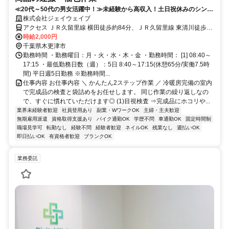
≪20代～50代の男女活躍中！≫未経験から高収入！土日祝休みのシンプ
ル検査＆袋詰め。
株式会社ジェイウェイブ
アクセス ＪＲ久留里線 横田徒歩約84分、ＪＲ久留里線 東清川徒歩約
86分、ＪＲ久留里線 下郡徒歩約92分 「木更津駅」車30分◎車・バイ
時給2,000円
ク・自転車通勤OK！
千葉県木更津市
勤務時間 ・勤務曜日：月・火・水・木・金 ・勤務時間： [1] 08:40～
17:15 ・最低勤務日数（週）：5日 8:40～17:15(休憩65分/実働7.5時
間) 平日週5日勤務 ※勤務時間...
仕事内容 お仕事内容 ＼ かんたん2ステップ作業 ／ 冷暖房完備の室内
で完成品の検査と袋詰めをお任せします。 同じ作業の繰り返しなの
で、すぐに慣れていただけます◎ (1)目視検査 ⇒完成品にホコリや...
業界未経験者歓迎
社員登用あり
副業・WワークOK
主婦・主夫歓迎
無期雇用派遣
資格取得支援あり
バイク通勤OK
学歴不問
車通勤OK
固定時間制
職場見学可
転勤なし
経験不問
経験者歓迎
ネイルOK
残業なし
週払いOK
即日払いOK
有資格者歓迎
ブランクOK
業務委託