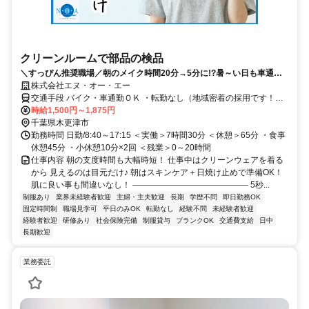
クリーンルームで部品の検品
＼すっぴん推奨職場／朝のメイク時間20分→5分に!?暑～い日も車通勤
でラクラク♪出勤したら冷暖の効いたキレイな部屋でカンタン軽作業！座
株式会社エヌ・オー・エー
り仕事もあり♪
交通手段 バイク・車通勤ＯＫ ・転勤なし（地域密着の採用です！）
・敷地内に無料駐車場を完備しています 【最寄り駅】 ・ＪＲ久留里
時給1,500円～1,875円
線「木更津駅」 ・ＪＲ内房線「木更津駅」
千葉県木更津市
勤務時間 日勤/8:40～17:15 ＜実働＞7時間30分 ＜休憩＞65分 ・食事
休憩45分 ・小休憩10分×2回 ＜残業＞0～20時間
仕事内容 朝の支度時間も大幅時短！ 仕事中はクリーンウェアを着る
から 見えるのは目元だけ♪ 朝はスキンケア＋日焼け止めで準備OK！
肌に良い事も間違いなし！ ―――――――――――――― 5秒...
制服あり
業界未経験者歓迎
主婦・主夫歓迎
長期
学歴不問
即日勤務OK
固定時間制
職場見学可
平日のみOK
転勤なし
経験不問
未経験者歓迎
経験者歓迎
研修あり
社会保険完備
制服貸与
ブランクOK
交通費支給
日中
長期歓迎
業務委託