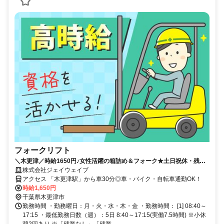
フォークリフト
＼木更津／時給1650円♪女性活躍の箱詰め＆フォーク★土日祝休・残業
選択OKで自分スタイル！
株式会社ジェイウェイブ
アクセス 「木更津駅」から車30分◎車・バイク・自転車通勤OK！
時給1,650円
千葉県木更津市
勤務時間 ・勤務曜日：月・火・水・木・金 ・勤務時間： [1] 08:40～
17:15 ・最低勤務日数（週）：5日 8:40～17:15(実働7.5時間) ※小休
憩2回あり ※「残業なし」「残業...