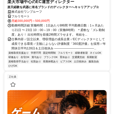
楽天市場中心のEC運営ディレクター
楽天経験を武器に有名ブランドのディレクターへキャリアアップ☆
株式会社ワンプルーフ
フルリモート
月給300,000円～500,000円
勤務時間詳細 実働時間：1日あたり8時間 平均勤務日数：1ヶ月あた
り21日 〜 23日 10：00～19：00（実働8時間） ＊柔軟な「ズレ勤制
度」あり！ 出社時間を前後2時間ズラせます。 有給を...
仕事内容 ✅設立以来、増収増益の成長企業 ✅ECディレクターとして
成長できる環境 ✅主観によらない評価制度「360度評価」を採用 ✅年
間休日平均128日＆土日祝休み ―――――――――――――...
資格取得支援あり
学歴不問
固定時間制
フルリモート
経験者歓迎
ネイルOK
研修あり
在宅OK
賞与あり
ブランクOK
育休あり
交通費支給
長期歓迎
資格取得手当あり
社割あり
長期休暇あり
ピアスOK
土日祝休み
服装自由
ひげOK
正社員