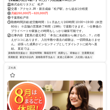
【未経験入社が9割！】今だけ！入社祝金✨50万円✨
株式会社リタスピ 松戸
交通・アクセス JR・新京成線「松戸駅」から徒歩1分程度
月給260,000円～820,000円
千葉県松戸市
勤務時間詳細 総労働時間：1ヶ月あたり160時間 10:00〜19:00（休憩
60分） ※店舗の営業終了時間（19時）で退勤できます。 ✨仕事後の
プライベートや家族との時間もしっかり確保可能です。
仕事内容 【驚異の還元率】「本当に未経験から稼げるの…？」の答
えがココにあります。 入社年数や過去の経験は、一切関係ありませ
ん。 頑張った成果がインセンティブとしてダイレクトに給与へ直
結。 直近では、...
資格取得支援あり
固定時間制
職場見学可
残業なし
研修あり
交通費支給
長期歓迎
駅近5分以内
資格取得手当あり
友達と応募OK
入社祝い金あり
正社員