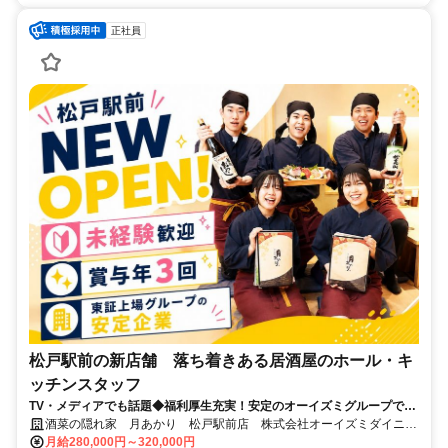
正社員
松戸駅前の新店舗 落ち着きある居酒屋のホール・キ
ッチンスタッフ
TV・メディアでも話題◆福利厚生充実！安定のオーイズミグループで
人々に驚きと感動を与える仕事をしてみませんか◎繁盛店のノウハウ習
酒菜の隠れ家 月あかり 松戸駅前店 株式会社オーイズミダイニン
得が可能★千葉松戸駅前にオープンした話題のお店！
グ
月給280,000円～320,000円