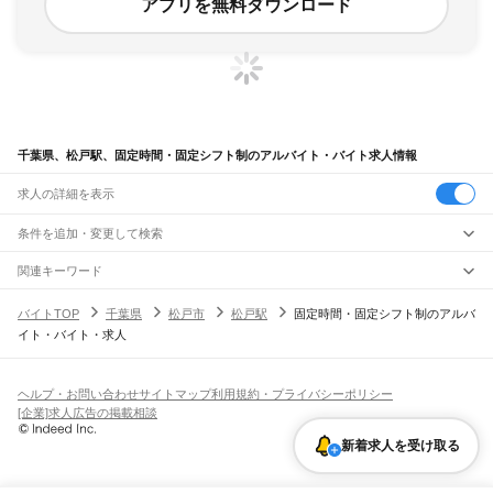
アプリを無料ダウンロード
千葉県、松戸駅、固定時間・固定シフト制のアルバイト・バイト求人情報
求人の詳細を表示
条件を追加・変更して検索
市区町村を追加・変更
関連キーワード
完全在宅ワーク 全国
シール貼り 在宅
現在地周辺
ガチャガチャ
犬カフェ
千葉県
駅を追加・変更
バイトTOP
千葉県
松戸市
松戸駅
固定時間・固定シフト制のアルバ
千葉県
すべて
イト・バイト・求人
千葉市
すべて
職種を追加・変更
JR武蔵野線
中央区
花見川区
稲毛区
若葉区
緑区
美浜区
南流山駅
新松戸駅
新八柱駅
東松戸駅
市川大野駅
船橋法典駅
西船橋駅
飲食・フードサービス
銚子市
市川市
船橋市
館山市
木更津市
松戸市
野田市
茂原市
成田市
佐倉市
東金市
特徴を追加・変更
飲食・フードサービス
すべて
ヘルプ・お問い合わせ
サイトマップ
利用規約・プライバシーポリシー
JR中央・総武線
旭市
習志野市
柏市
勝浦市
市原市
流山市
八千代市
我孫子市
鴨川市
鎌ケ谷市
ホールスタッフ
キッチンスタッフ
皿洗い・洗い場
精肉・鮮魚加工
給食調理
人気
[企業]求人広告の掲載相談
市川駅
本八幡駅
下総中山駅
西船橋駅
船橋駅
東船橋駅
津田沼駅
幕張本郷駅
幕張駅
君津市
富津市
浦安市
四街道市
袖ケ浦市
八街市
印西市
白井市
富里市
南房総市
雇用形態を追加・変更
パン屋（ベーカリー）
フードカウンター販売員
バー（BAR）・バーテンダー
日払いOK
高校生歓迎
学生歓迎
深夜の仕事
髪型・髪色自由
ひげOK
ネイルOK
新検見川駅
稲毛駅
西千葉駅
千葉駅
匝瑳市
香取市
山武市
いすみ市
大網白里市
印旛郡
香取郡
山武郡
長生郡
夷隅郡
新着求人を受け取る
飲食店補助（開店・閉店準備）
飲食店（店長・マネージャー）
ピアスOK
アルバイト・パート
履歴書不要
オープニングスタッフ
留学生・外国人活躍中
安房郡
都道府県を変更
営業・販売
JR総武本線
勤務期間
正社員
市川駅
船橋駅
津田沼駅
稲毛駅
千葉駅
東千葉駅
都賀駅
四街道駅
物井駅
佐倉駅
営業・販売
すべて
短期
契約社員
単発・1日OK
長期
期間限定（春夏冬休み等）