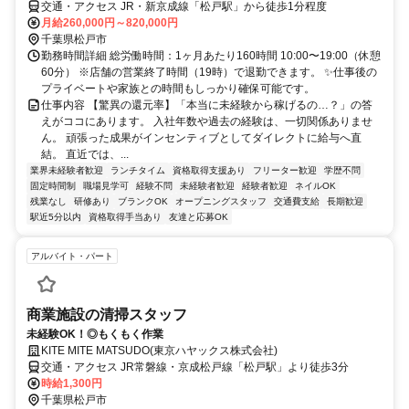
交通・アクセス JR・新京成線「松戸駅」から徒歩1分程度
月給260,000円～820,000円
千葉県松戸市
勤務時間詳細 総労働時間：1ヶ月あたり160時間 10:00〜19:00（休憩
60分） ※店舗の営業終了時間（19時）で退勤できます。 ✨仕事後の
プライベートや家族との時間もしっかり確保可能です。
仕事内容 【驚異の還元率】「本当に未経験から稼げるの…？」の答
えがココにあります。 入社年数や過去の経験は、一切関係ありませ
ん。 頑張った成果がインセンティブとしてダイレクトに給与へ直
結。 直近では、...
業界未経験者歓迎
ランチタイム
資格取得支援あり
フリーター歓迎
学歴不問
固定時間制
職場見学可
経験不問
未経験者歓迎
経験者歓迎
ネイルOK
残業なし
研修あり
ブランクOK
オープニングスタッフ
交通費支給
長期歓迎
駅近5分以内
資格取得手当あり
友達と応募OK
アルバイト・パート
商業施設の清掃スタッフ
未経験OK！◎もくもく作業
KITE MITE MATSUDO(東京ハヤックス株式会社)
交通・アクセス JR常磐線・京成松戸線「松戸駅」より徒歩3分
時給1,300円
千葉県松戸市