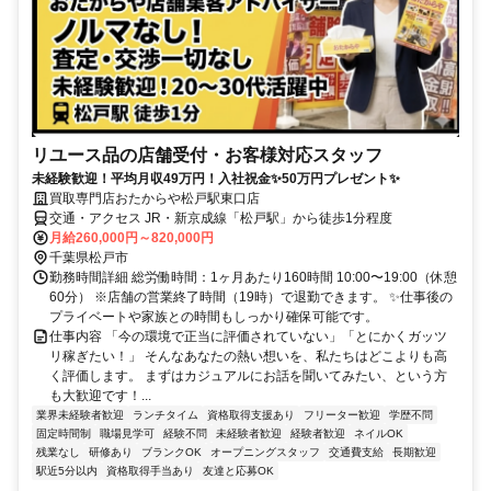
リユース品の店舗受付・お客様対応スタッフ
未経験歓迎！平均月収49万円！入社祝金✨50万円プレゼント✨
買取専門店おたからや松戸駅東口店
交通・アクセス JR・新京成線「松戸駅」から徒歩1分程度
月給260,000円～820,000円
千葉県松戸市
勤務時間詳細 総労働時間：1ヶ月あたり160時間 10:00〜19:00（休憩
60分） ※店舗の営業終了時間（19時）で退勤できます。 ✨仕事後の
プライベートや家族との時間もしっかり確保可能です。
仕事内容 「今の環境で正当に評価されていない」「とにかくガッツ
リ稼ぎたい！」 そんなあなたの熱い想いを、私たちはどこよりも高
く評価します。 まずはカジュアルにお話を聞いてみたい、という方
も大歓迎です！...
業界未経験者歓迎
ランチタイム
資格取得支援あり
フリーター歓迎
学歴不問
固定時間制
職場見学可
経験不問
未経験者歓迎
経験者歓迎
ネイルOK
残業なし
研修あり
ブランクOK
オープニングスタッフ
交通費支給
長期歓迎
駅近5分以内
資格取得手当あり
友達と応募OK