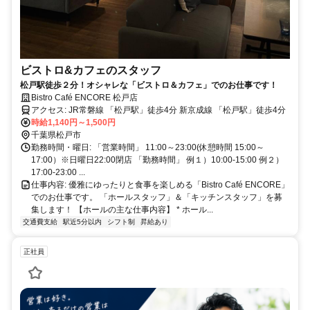
ビストロ&カフェのスタッフ
松戸駅徒歩２分！オシャレな「ビストロ＆カフェ」でのお仕事です！
Bistro Café ENCORE 松戸店
アクセス: JR常磐線 「松戸駅」徒歩4分 新京成線 「松戸駅」徒歩4分
時給1,140円～1,500円
千葉県松戸市
勤務時間・曜日: 「営業時間」 11:00～23:00(休憩時間 15:00～
17:00）※日曜日22:00閉店 「勤務時間」 例１）10:00-15:00 例２）
17:00-23:00 ...
仕事内容: 優雅にゆったりと食事を楽しめる「Bistro Café ENCORE」
でのお仕事です。 「ホールスタッフ」＆「キッチンスタッフ」を募
集します！ 【ホールの主な仕事内容】 * ホール...
交通費支給
駅近5分以内
シフト制
昇給あり
正社員