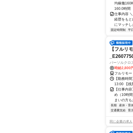
均稼働16
160.0時間
仕事内容 
経歴をもと
にマッチし
固定時間制
平
【フルリモ
_E260775
パーソルクロ
時給2,800
フルリモー
【勤務時間】
13:00 
【仕事内容
め（10時
まいの方もお
長期
産休・育
交通費支給
育
同じ企業の求人