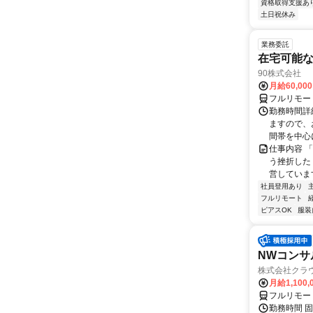
資格取得支援あ
土日祝休み
業務委託
在宅可能
90株式会社
月給60,00
フルリモー
勤務時間詳
ますので、お
間帯を中心に
仕事内容 
う挫折したく
営しています
社員登用あり
フルリモート
ピアスOK
服装
NWコンサ
株式会社クラ
月給1,100,
フルリモー
勤務時間 固