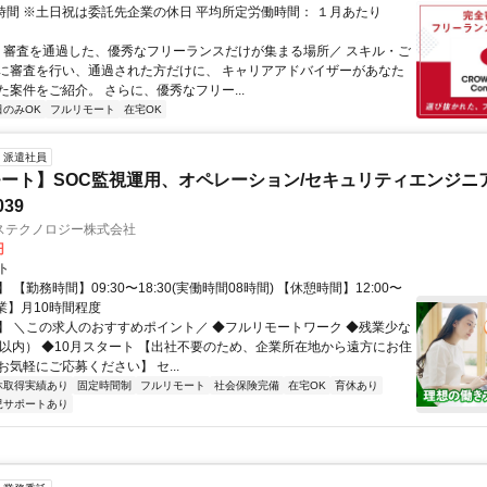
0時間 ※土日祝は委託先企業の休日 平均所定労働時間： １月あたり
＼ 審査を通過した、優秀なフリーランスだけが集まる場所／ スキル・ご
に審査を行い、通過された方だけに、 キャリアアドバイザーがあなた
た案件をご紹介。 さらに、優秀なフリー...
日のみOK
フルリモート
在宅OK
派遣社員
ート】SOC監視運用、オペレーション/セキュリティエンジニ
039
ステクノロジー株式会社
円
ト
 【勤務時間】09:30〜18:30(実働時間08時間) 【休憩時間】12:00〜
【残業】月10時間程度
】 ＼この求人のおすすめポイント／ ◆フルリモートワーク ◆残業少な
間以内） ◆10月スタート 【出社不要のため、企業所在地から遠方にお住
気軽にご応募ください】 セ...
休取得実績あり
固定時間制
フルリモート
社会保険完備
在宅OK
育休あり
児サポートあり