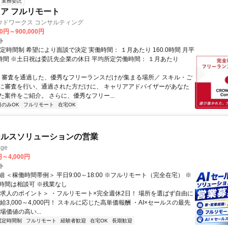
業務委託
ニア フルリモート
ウドワークス コンサルティング
00円～900,000円
ト
定時間制 希望により面談で決定 実働時間： １月あたり 160.0時間 月平
0時間 ※土日祝は委託先企業の休日 平均所定労働時間： １月あたり
＼ 審査を通過した、優秀なフリーランスだけが集まる場所／ スキル・ご
に審査を行い、通過された方だけに、 キャリアアドバイザーがあなた
た案件をご紹介。 さらに、優秀なフリー...
日のみOK
フルリモート
在宅OK
ールスソリューションの営業
ge
円～4,000円
ト
 ＜稼働時間帯例＞ 平日9:00～18:00 ※フルリモート（完全在宅） ※
時間は相談可 ※残業なし
＜求人のポイント＞ ・フルリモート×完全週休2日！ 場所を選ばず自由に
給3,000～4,000円！ スキルに応じた高単価報酬 ・AI×セールスの最先
場価値の高い...
固定時間制
フルリモート
経験者歓迎
在宅OK
長期歓迎