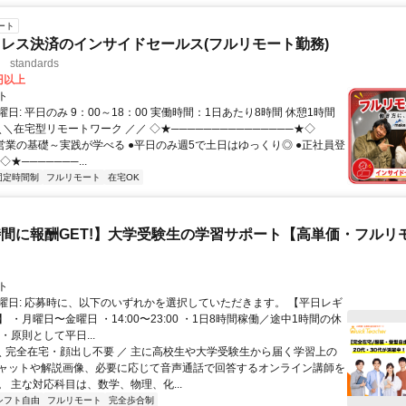
ート
レス決済のインサイドセールス(フルリモート勤務)
standards
0円以上
ト
日: 平日のみ 9：00～18：00 実働時間：1日あたり8時間 休憩1時間
＼＼在宅型リモートワーク ／／ ◇★───────────────★◇
提案営業の基礎～実践が学べる ●平日のみ週5で土日はゆっくり◎ ●正社員登
★───────...
固定時間制
フルリモート
在宅OK
間に報酬GET!】大学受験生の学習サポート【高単価・フルリ
ト
曜日: 応募時に、以下のいずれかを選択していただきます。 【平日レギ
 ・月曜日〜金曜日 ・14:00〜23:00 ・1日8時間稼働／途中1時間の休
・原則として平日...
 ＼ 完全在宅・顔出し不要 ／ 主に高校生や大学受験生から届く学習上の
ャットや解説画像、必要に応じて音声通話で回答するオンライン講師を
。 主な対応科目は、数学、物理、化...
シフト自由
フルリモート
完全歩合制