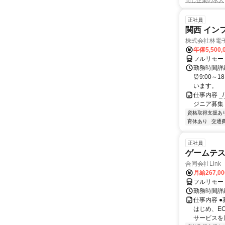
同じ企業の求人
正社員
関西 イン
株式会社林電
年俸5,500,
フルリモー
勤務時間詳細
⏰9:00～
います。
仕事内容 _/_
ジニア募集
資格取得支援あ
育休あり
交通
正社員
ゲームテ
合同会社Link
月給267,0
フルリモー
勤務時間詳細
仕事内容 
はじめ、E
サービスを展