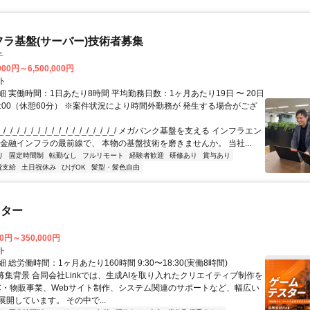
フラ基盤(サーバー)技術者募集
子
000円～6,500,000円
ト
 実働時間：1日あたり8時間 平均勤務日数：1ヶ月あたり19日 〜 20日
18:00（休憩60分） ※案件状況により時間外勤務が 発生する場合がござ
/_/_/_/_/_/_/_/_/_/_/_/_/_/_/_/_/ メガバンク基盤を支える インフラエン
 金融インフラの最前線で、 本物の基盤技術を磨きませんか。 当社...
り
固定時間制
転勤なし
フルリモート
経験者歓迎
研修あり
賞与あり
費支給
土日祝休み
ひげOK
髪型・髪色自由
スター
00円～350,000円
ト
 総労働時間：1ヶ月あたり160時間 9:30〜18:30(実働8時間)
●募集背景 合同会社Linkでは、生成AIを取り入れたクリエイティブ制作を
C・物販事業、Webサイト制作、システム関連のサポートなど、幅広い
開しています。 その中で...