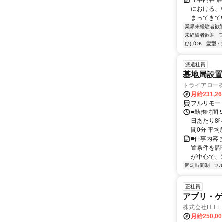
仕事内容 
における、
まってきて
業界未経験者歓
未経験者歓迎
ひげOK
髪型・
派遣社員
基地局設
トライアロー
月給231,2
フルリモー
■勤務時間 
日あたり8
間0分 平均
■仕事内容
置条件を調
が中心で、
固定時間制
フ
正社員
アプリ・
株式会社H.T.F
月給250,0