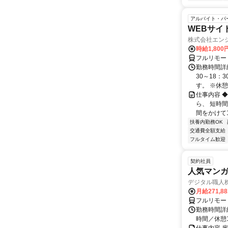
アルバイト・パ
WEBサイ
株式会社エン
時給1,800
フルリモー
勤務時間詳細
30～18：
す。 ※休憩は
仕事内容 
ら、 短時
間をかけて1
扶養内勤務OK
交通費全額支給
フルタイム歓迎
契約社員
人気マンガ
デジタル職人
月給271,8
フルリモー
勤務時間詳細
時間／休憩