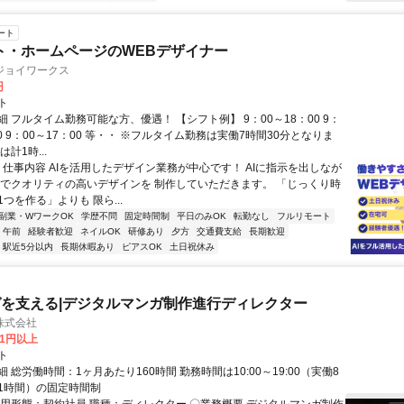
ート
ト・ホームページのWEBデザイナー
ジョイワークス
円
ト
 フルタイム勤務可能な方、優遇！ 【シフト例】 9：00～18：00 9：
30 9：00～17：00 等・・ ※フルタイム勤務は実働7時間30分となりま
計1時...
◆ 仕事内容 AIを活用したデザイン業務が中心です！ AIに指示を出しなが
間でクオリティの高いデザインを 制作していただきます。 「じっくり時
つを作る」よりも 限ら...
副業・WワークOK
学歴不問
固定時間制
平日のみOK
転勤なし
フルリモート
午前
経験者歓迎
ネイルOK
研修あり
夕方
交通費支給
長期歓迎
駅近5分以内
長期休暇あり
ピアスOK
土日祝休み
を支える|デジタルマンガ制作進行ディレクター
株式会社
81円以上
ト
 総労働時間：1ヶ月あたり160時間 勤務時間は10:00～19:00（実働8
1時間）の固定時間制