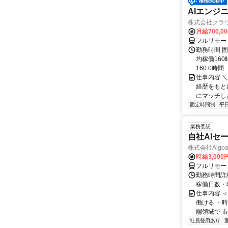
AIエンジ
株式会社クラ
月給700,0
フルリモー
勤務時間 固
均稼働16
160.0時間
仕事内容 
経歴をもと
にマッチし
固定時間制
平
業務委託
自社AIセ
株式会社Algoa
時給3,000
フルリモー
勤務時間詳細
稼働日数・
仕事内容 
働ける ・時
端領域で 市
社員登用あり