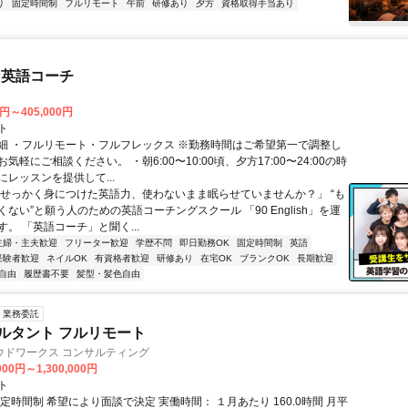
り
固定時間制
フルリモート
午前
研修あり
夕方
資格取得手当あり
な英語コーチ
0円～405,000円
ト
細 ・フルリモート・フルフレックス ※勤務時間はご希望第一で調整し
気軽にご相談ください。 ・朝6:00〜10:00頃、夕方17:00〜24:00の時
レッスンを提供して...
「せっかく身につけた英語力、使わないまま眠らせていませんか？」 “も
ない”と願う人のための英語コーチングスクール 「90 English」を運
。 「英語コーチ」と聞く...
主婦・主夫歓迎
フリーター歓迎
学歴不問
即日勤務OK
固定時間制
英語
経験者歓迎
ネイルOK
有資格者歓迎
研修あり
在宅OK
ブランクOK
長期歓迎
自由
履歴書不要
髪型・髪色自由
業務委託
ルタント フルリモート
ウドワークス コンサルティング
000円～1,300,000円
ト
定時間制 希望により面談で決定 実働時間： １月あたり 160.0時間 月平