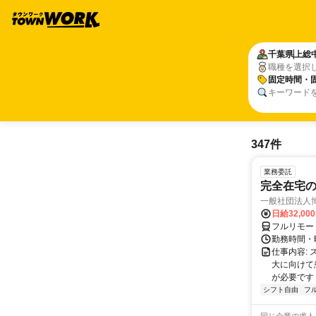
千葉県
上総
職種を選択
固定時間・
キーワード
347件
業務委託
完全在宅
一般社団法人
日給32,00
フルリモー
勤務時間・曜
仕事内容:
大に向けて
が必要です！
シフト自由
フ