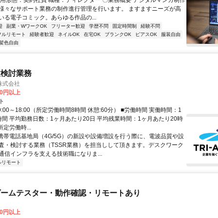
雇用形態：契約社員 職種：ディレクター 〇業務概要 デジタルマンガ制作
様々なサポート業務の制作進行管理を行います。 ますますニーズが高
いる電子コミック。あらゆる作品の...
迎
副業・WワークOK
フリーター歓迎
学歴不問
固定時間制
経験不問
フルリモート
経験者歓迎
ネイルOK
在宅OK
ブランクOK
ピアスOK
服装自由
髪色自由
置検討業務
株式会社
60円以上
ト
9:00～18:00（所定労働時間8時間 休憩:60分） ■労働時間 実働時間：1
時間 平均勤務日数：1ヶ月あたり20日 平均残業時間：1ヶ月あたり20時
所定労働時...
 携帯電話基地局（4G/5G）の新設や設備増設を行う際に、電波品質や設
査・検討する業務（TSSR業務）を担当しして頂きます。デスクワーク
通信インフラを支える技術職になりま...
ルリモート
ゲームテスター・動作確認・リモートあり
00円以上