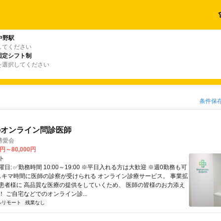
中野駅
してください
固定シフト制
を選択してください
条件保
のオンライン問診医師
博愛会
0円～80,000円
ト
日: ✅勤務時間 10:00～19:00 ※平日入れる方は大歓迎 ※週0勤務も可
 スキマ時間に医師の診察が受けられる オンライン診療サービス。 事業拡
患者様に 高品質な医療の提供をしていくため、 医師の皆様のお力添え
 ご自宅などでのオンライン診...
ルリモート
残業なし