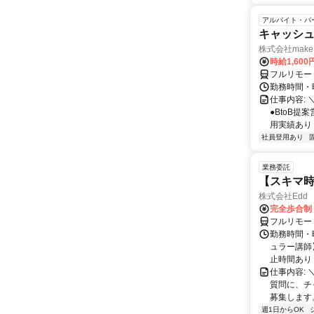
アルバイト・パ
キャッシュ
株式会社make 
時給1,60
フルリモー
勤務時間・曜
仕事内容: 
●BtoB
用実績あり ◇
社員登用あり
業務委託
【スキマ時
株式会社Edd
完全歩合制
フルリモー
勤務時間・
ュラー講師】
止時間あり 
仕事内容:
質問に、チ
募集します
週1日からOK