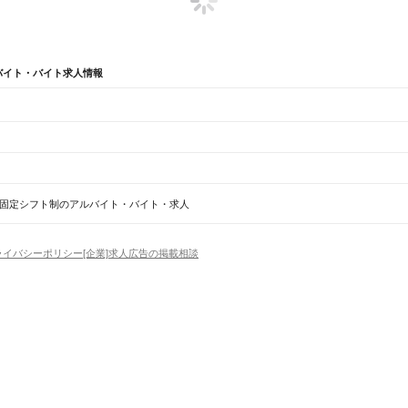
バイト・バイト求人情報
マ時間
千葉県 固定時間・固定シフト制 夜型
神奈川県 厚木市 時間固定シフト制
神奈川県 固定
固定シフト制のアルバイト・バイト・求人
船橋法典駅
西船橋駅
ライバシーポリシー
[企業]求人広告の掲載相談
野田市
茂原市
成田市
佐倉市
東金市
旭市
習志野市
柏市
勝浦市
市原市
流山市
八千代市
我孫子市
鴨
香取市
山武市
いすみ市
大網白里市
印旛郡
香取郡
山武郡
長生郡
夷隅郡
安房郡
場
精肉・鮮魚加工
給食調理
パン屋（ベーカリー）
フードカウンター販売員
バー（BAR）・
橋駅
津田沼駅
幕張本郷駅
幕張駅
新検見川駅
稲毛駅
西千葉駅
千葉駅
・髪色自由
ひげOK
ネイルOK
ピアスOK
履歴書不要
オープニングスタッフ
留学生・外国人活躍
賀駅
四街道駅
物井駅
佐倉駅
南酒々井駅
榎戸駅
八街駅
日向駅
成東駅
松尾駅
横芝駅
飯倉駅
八日市
）
トセールス
コンビニ
フードカウンター販売員
アパレル
家電量販店・携帯販売（携帯ショップ
日からOK
週4日以上OK
時間や曜日が選べる・シフト自由
固定時間・固定シフト制
シフト制
柏駅
北柏駅
我孫子駅
天王台駅
アミューズメントスタッフ
パチンコ・スロット
その他旅行・レジャー・イベント
の仕事
深夜の仕事
1日4時間以内OK
フルタイム歓迎
残業なし