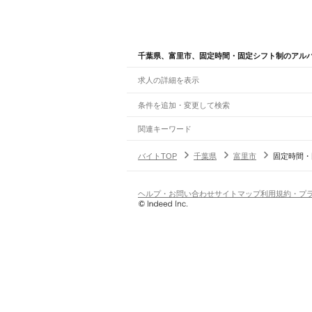
千葉県、富里市、固定時間・固定シフト制のアル
求人の詳細を表示
条件を追加・変更して検索
市区町村を追加・変更
関連キーワード
千葉県 市川市 時間固定制
千葉県 富里市 スキ
千葉県
駅を追加・変更
バイトTOP
千葉県
富里市
固定時間・
千葉県
すべて
千葉市
すべて
職種を追加・変更
JR武蔵野線
中央区
花見川区
稲毛区
若葉区
緑区
美浜区
南流山駅
新松戸駅
新八柱駅
東松戸駅
市川大野駅
飲食・フードサービス
ヘルプ・お問い合わせ
サイトマップ
利用規約・プ
銚子市
市川市
船橋市
館山市
木更津市
松戸市
特徴を追加・変更
飲食・フードサービス
すべて
JR中央・総武線
八街市
印西市
白井市
富里市
南房総市
匝瑳市
ホールスタッフ
キッチンスタッフ
皿洗い・洗い
人気
市川駅
本八幡駅
下総中山駅
西船橋駅
船橋駅
東船
雇用形態を追加・変更
飲食店（店長・マネージャー）
日払いOK
高校生歓迎
学生歓迎
深夜の仕事
髪型
営業・販売
JR総武本線
勤務期間
アルバイト・パート
都道府県を変更
市川駅
船橋駅
津田沼駅
稲毛駅
千葉駅
東千葉駅
都
営業・販売
すべて
短期
正社員
単発・1日OK
長期
期間限定（春夏冬休み等
営業
テレフォンアポインター（テレアポ）
ルー
シフト
契約社員
JR常磐線(上野～取手)
旅行・レジャー・イベント
土日祝のみOK
派遣社員
平日のみOK
週1日からOK
週2・3
松戸駅
北松戸駅
馬橋駅
新松戸駅
北小金駅
南柏駅
旅行・レジャー・イベント
すべて
変形労働時間制
業務委託
ホテルスタッフ（フロント等）
レジャー施設・
働く時間
JR外房線
倉庫・物流管理
早朝・朝の仕事
昼の仕事
夕方からの仕事
夜から