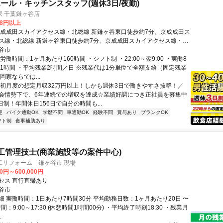
ール・キッチンスタッフ(週休3日/夜勤)
家 千葉鎌ヶ谷店
08円以上
京成成田スカイアクセス線・北総線 新鎌ヶ谷東口徒歩約7分、京成成田ス
ス線・北総線 新鎌ヶ谷東口徒歩約7分、京成成田スカイアクセス線・北
谷東口徒歩約7分 新鎌ヶ谷(新京成電鉄)東口(徒歩7分)
谷市
労働時間：1ヶ月あたり160時間 ・シフト制 ・22:00～翌9:00 ・実働8
憩1時間 ・平均残業2時間／日 ※残業代は1分単位で全額支給（固定残業
岡家ならでは...
＼初月度の想定月収32万円以上！しかも週休3日で働きやすさ抜群！／
会情勢下で、6年連続での増収を達成☆業績好調につき正社員を募集中
日制！年間休日156日で自分の時間も...
迎
バイク通勤OK
学歴不問
車通勤OK
経験不問
賞与あり
ブランクOK
フト制
食事補助あり
工管理技士(商業施設等の案件中心)
工リフォーム 鎌ヶ谷市 現場
00円～600,000円
セス 直行直帰あり
谷市
細 実働時間：1日あたり7時間30分 平均勤務日数：1ヶ月あたり20日 〜
間：9:00～17:30 (休憩時間1時間00分) ・平均終了時刻18:30 ・残業月
.