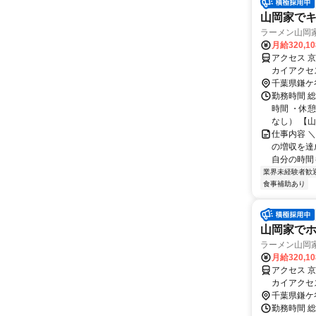
山岡家でキ
ラーメン山岡
月給320,1
アクセス 
カイアクセ
総線 新鎌ヶ
千葉県鎌ケ
勤務時間 総
時間 ・休
なし） 【山
仕事内容 
の増収を達
自分の時間も
業界未経験者歓
食事補助あり
山岡家でホ
ラーメン山岡
月給320,1
アクセス 
カイアクセ
総線 新鎌ヶ
千葉県鎌ケ
勤務時間 総