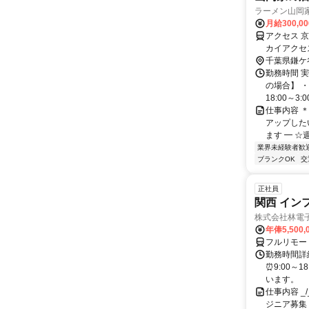
ラーメン山岡
月給300,0
アクセス 
カイアクセ
総線 新鎌ヶ
千葉県鎌ケ
勤務時間 実
の場合】 ・
18:00～3:00
仕事内容 
アップした
ます ━ ☆
業界未経験者歓
ブランクOK
交
正社員
関西 イン
株式会社林電
年俸5,500,
フルリモー
勤務時間詳細
⏰9:00～
います。
仕事内容 _/_
ジニア募集