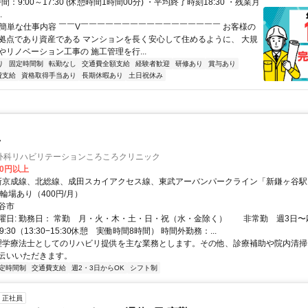
間：9:00～17:30 (休憩時間1時間00分) ・平均終了時刻18:30 ・残業月
.
✅簡単な仕事内容 ￣￣V￣￣￣￣￣￣￣￣￣￣￣￣￣￣￣￣￣ お客様の
拠点であり資産である マンションを長く安心して住めるように、 大規
やリノベーション工事の 施工管理を行...
り
固定時間制
転勤なし
交通費全額支給
経験者歓迎
研修あり
賞与あり
費支給
資格取得手当あり
長期休暇あり
土日祝休み
士
外科リハビリテーションころころクリニック
00円以上
駐輪場あり（400円/月）
谷市
曜日: 勤務日： 常勤 月・火・木・土・日・祝（水・金除く） 非常勤 週3日〜
-19:30（13:30−15:30休憩 実働時間8時間） 時間外勤務：...
 理学療法士としてのリハビリ提供を主な業務とします。その他、診療補助や院内清
伝いいただきます。
定時間制
交通費支給
週2・3日からOK
シフト制
正社員