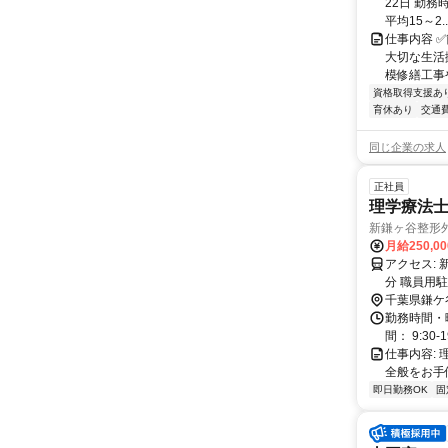
22日 勤務時
平均15～2..
仕事内容 
大切な生活
模修繕工事
資格取得支援あ
育休あり
交通
同じ企業の求人
正社員
理学療法
新鎌ヶ谷整形
月給250,0
アクセス: 新京成線、北総線、成田スカイアクセス線、東武アーバンパークライン「新鎌ヶ谷駅」より徒歩７
分 職員用
千葉県鎌ケ
勤務時間・
間： 9:30
仕事内容:
全般をお手
即日勤務OK
固