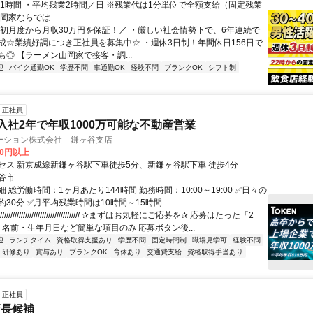
憩1時間 ・平均残業2時間／日 ※残業代は1分単位で全額支給（固定残業
岡家ならでは...
＼初月度から月収30万円を保証！／ ・厳しい社会情勢下で、6年連続で
成☆業績好調につき正社員を募集中☆ ・週休3日制！年間休日156日で
◎ 【ラーメン山岡家で接客・調...
迎
バイク通勤OK
学歴不問
車通勤OK
経験不問
ブランクOK
シフト制
正社員
)入社2年で年収1000万可能な不動産営業
ーション株式会社 鎌ヶ谷支店
00円以上
セス 新京成線新鎌ヶ谷駅下車徒歩5分、新鎌ヶ谷駅下車 徒歩4分
谷市
 総労働時間：1ヶ月あたり144時間 勤務時間：10:00～19:00 ✅日々の
約30分 ✅月平均残業時間は10時間～15時間
///////////////////////////////////// ✰まずはお気軽にご応募を✰ 応募はたった「2
 名前・生年月日など簡単な項目のみ 応募ボタン後...
迎
ランチタイム
資格取得支援あり
学歴不問
固定時間制
職場見学可
経験不問
研修あり
賞与あり
ブランクOK
育休あり
交通費支給
資格取得手当あり
正社員
店長候補