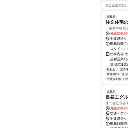
同じ企業の求人
正社員
注文住宅
日栄商事株式
月給250,0
千葉県鎌ケ
勤務時間 9
スタイルに
仕事内容 
反響営業な
住宅の注文
制服あり
業界
車通勤OK
固定
交通費支給
日
正社員
長谷工グ
株式会社長谷
月給260,0
交通・アク
千葉県鎌ケ
勤務時間詳