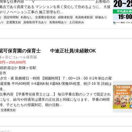
✅簡単な仕事内容 ￣￣V￣￣￣￣￣￣￣￣￣￣￣￣￣￣￣￣￣ お客様の
拠点であり資産である マンションを長く安心して住めるように、 大規
やリノベーション工事の 施工管理を行...
り
固定時間制
転勤なし
交通費全額支給
経験者歓迎
有資格者歓迎
研修あり
あり
交通費支給
資格取得手当あり
長期休暇あり
土日祝休み
認可保育園の保育士 中途正社員/未経験OK
鎌ヶ谷ピコレール保育園
00円～250,000円
北総鉄道ほか 新鎌ヶ谷駅
谷市
夕方・夜 勤務曜日・時間 【開園時間】 7：00〜19：00 ※1年単位の変
週実働 平均40時間 ※4週8休制 4週8休/実働8h程度、例)7-16 等 詳細は
..
● 仕事内容 【早番専任保育士とは…】 毎日早番出勤のシフトで固定され
になり、給与や待遇等は通常の正社員と同様になります。 早番の時間
掃、子どもたちの登園対応、朝の活動...
交通費支給