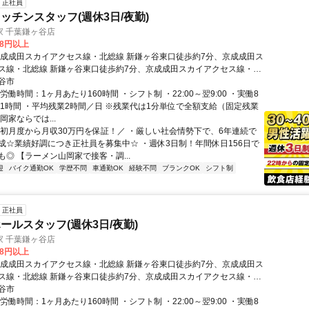
正社員
ッチンスタッフ(週休3日/夜勤)
家 千葉鎌ヶ谷店
08円以上
京成成田スカイアクセス線・北総線 新鎌ヶ谷東口徒歩約7分、京成成田ス
ス線・北総線 新鎌ヶ谷東口徒歩約7分、京成成田スカイアクセス線・北
谷東口徒歩約7分 新鎌ヶ谷(新京成電鉄)東口(徒歩7分)
谷市
労働時間：1ヶ月あたり160時間 ・シフト制 ・22:00～翌9:00 ・実働8
憩1時間 ・平均残業2時間／日 ※残業代は1分単位で全額支給（固定残業
岡家ならでは...
＼初月度から月収30万円を保証！／ ・厳しい社会情勢下で、6年連続で
成☆業績好調につき正社員を募集中☆ ・週休3日制！年間休日156日で
◎ 【ラーメン山岡家で接客・調...
迎
バイク通勤OK
学歴不問
車通勤OK
経験不問
ブランクOK
シフト制
正社員
ールスタッフ(週休3日/夜勤)
家 千葉鎌ヶ谷店
08円以上
京成成田スカイアクセス線・北総線 新鎌ヶ谷東口徒歩約7分、京成成田ス
ス線・北総線 新鎌ヶ谷東口徒歩約7分、京成成田スカイアクセス線・北
谷東口徒歩約7分 新鎌ヶ谷(新京成電鉄)東口(徒歩7分)
谷市
労働時間：1ヶ月あたり160時間 ・シフト制 ・22:00～翌9:00 ・実働8