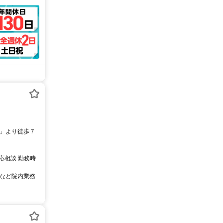
応相談 勤務時
掃など院内業務