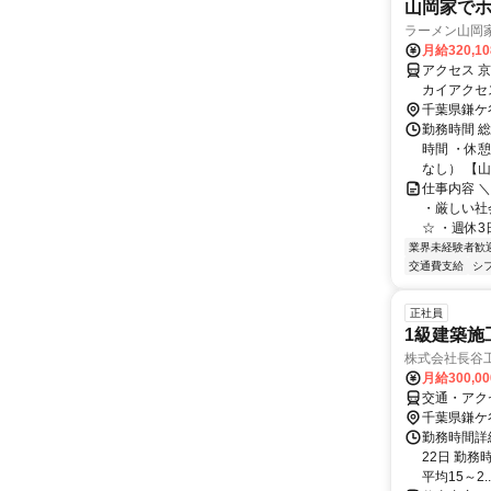
山岡家でホ
ラーメン山岡
月給320,1
アクセス 
カイアクセ
総線 新鎌ヶ
千葉県鎌ケ
勤務時間 総
時間 ・休
なし） 【山
仕事内容 
・厳しい社
☆ ・週休3
業界未経験者歓
交通費支給
シ
正社員
1級建築施
株式会社長谷
月給300,0
交通・アク
千葉県鎌ケ
勤務時間詳
22日 勤務時
平均15～2..