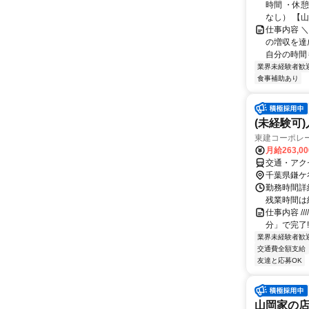
時間 ・休
なし） 【山
仕事内容 
の増収を達
自分の時間も
業界未経験者歓
食事補助あり
(未経験可
東建コーポレ
月給263,0
交通・アク
千葉県鎌ケ
勤務時間詳細
残業時間は
仕事内容 /////
分」で完了!
業界未経験者歓
交通費全額支給
友達と応募OK
山岡家の