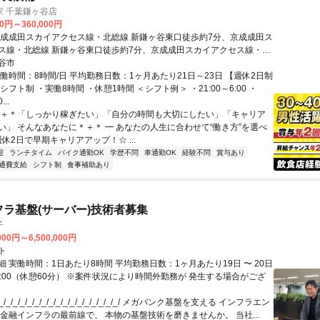
家 千葉鎌ヶ谷店
00円～360,000円
京成成田スカイアクセス線・北総線 新鎌ヶ谷東口徒歩約7分、京成成田ス
ス線・北総線 新鎌ヶ谷東口徒歩約7分、京成成田スカイアクセス線・北
谷東口徒歩約7分 新鎌ヶ谷(新京成電鉄)東口(徒歩7分)
谷市
働時間：8時間/日 平均勤務日数：1ヶ月あたり21日～23日 【週休2日制
シフト制 ・実働8時間 ・休憩1時間 ＜シフト例＞ ・21:00～6:00 ・
...
＊＋＊「しっかり稼ぎたい」「自分の時間も大切にしたい」「キャリア
い」 そんなあなたに＊＋＊ ━ あなたの人生に合わせて“働き方”を選べ
週休2日で早期キャリアアップ！☆ ...
迎
ランチタイム
バイク通勤OK
学歴不問
車通勤OK
経験不問
賞与あり
通費支給
シフト制
食事補助あり
フラ基盤(サーバー)技術者募集
子
000円～6,500,000円
ト
 実働時間：1日あたり8時間 平均勤務日数：1ヶ月あたり19日 〜 20日
18:00（休憩60分） ※案件状況により時間外勤務が 発生する場合がござ
/_/_/_/_/_/_/_/_/_/_/_/_/_/_/_/_/ メガバンク基盤を支える インフラエン
 金融インフラの最前線で、 本物の基盤技術を磨きませんか。 当社...