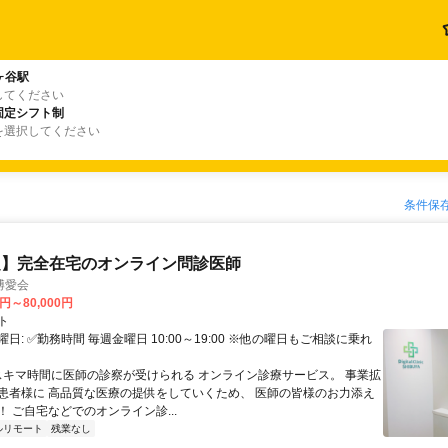
ヶ谷駅
してください
固定シフト制
を選択してください
条件保
定】完全在宅のオンライン問診医師
博愛会
0円～80,000円
ト
日: ✅勤務時間 毎週金曜日 10:00～19:00 ※他の曜日もご相談に乗れ
 スキマ時間に医師の診察が受けられる オンライン診療サービス。 事業拡
患者様に 高品質な医療の提供をしていくため、 医師の皆様のお力添え
 ご自宅などでのオンライン診...
ルリモート
残業なし