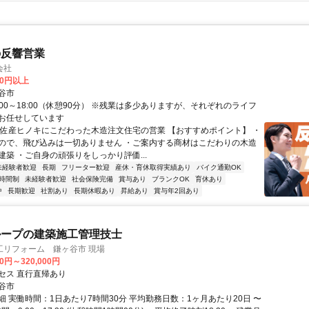
の反響営業
会社
00円以上
谷市
:00～18:00（休憩90分） ※残業は多少ありますが、それぞれのライフ
お任せしています
土佐産ヒノキにこだわった木造注文住宅の営業 【おすすめポイント】 ・
ので、飛び込みは一切ありません ・ご案内する商材はこだわりの木造
建築 ・ご自身の頑張りをしっかり評価...
未経験者歓迎
長期
フリーター歓迎
産休・育休取得実績あり
バイク通勤OK
時間制
未経験者歓迎
社会保険完備
賞与あり
ブランクOK
育休あり
中
長期歓迎
社割あり
長期休暇あり
昇給あり
賞与年2回あり
ループの建築施工管理技士
工リフォーム 鎌ヶ谷市 現場
00円～320,000円
セス 直行直帰あり
谷市
細 実働時間：1日あたり7時間30分 平均勤務日数：1ヶ月あたり20日 〜