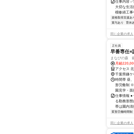
仕事内容 
大切な生活
模修繕工事
資格取得支援あ
賞与あり
育休
同じ企業の求人
正社員
早番専任×
まなびの森 
月給220,0
アクセス 
千葉県鎌ケ
時間帯 昼、
形労働制 ※
園見学・面接.
仕事情報 
る勤務形態
帯は園内清
変形労働時間制
同じ企業の求人