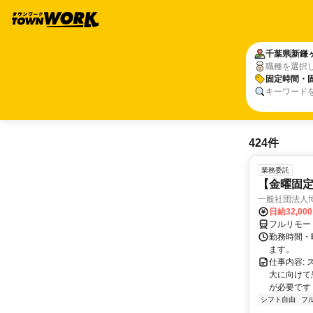
千葉県
新鎌
職種を選択
固定時間・
キーワード
424件
業務委託
【金曜固
一般社団法人
日給32,00
フルリモー
勤務時間・曜
ます。
仕事内容:
大に向けて
が必要です！
シフト自由
フ