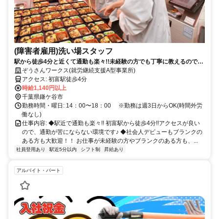
(障害者雇用)洗い場スタッフ
駅から徒歩4分と近くて通勤も楽々!!未経験の方でも丁寧に教えるので、
安心です♪
ぞうさんワークス(就労継続支援A型事業所)
アクセス: 初富駅徒歩4分
時給1,140円以上
千葉県鎌ケ谷市
勤務時間・曜日: 14：00〜18：00 ※勤務は週3日からOK(時間外労
働なし)
仕事内容: ◆駅近で通勤も楽々!! 初富駅から徒歩4分!!アクセスが良い
ので、通勤が苦にならない環境です♪ ◆社会人デビューもブランクの
ある方も大歓迎！！ お仕事が未経験の方やブランクのある方も、...
社員登用あり
駅近5分以内
シフト制
昇給あり
アルバイト・パート