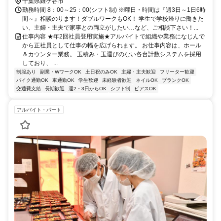
ン〕 新鎌ヶ谷東口徒歩約4分
千葉県鎌ケ谷市
勤務時間 8：00～25：00(シフト制) ※曜日・時間は『週3日～1日6時
間～』相談のります！ダブルワークもOK！ 学生で学校帰りに働きた
い、主婦・主夫で家事との両立がしたい…など、ご相談下さい！...
仕事内容 ★年2回社員登用実施★アルバイトで組織や業務になじんで
から正社員として仕事の幅を広げられます。 お仕事内容は、ホール
＆カウンター業務。 玉積み・玉運びのない各台計数システムを採用
しており、 ...
制服あり
副業・WワークOK
土日祝のみOK
主婦・主夫歓迎
フリーター歓迎
バイク通勤OK
車通勤OK
学生歓迎
未経験者歓迎
ネイルOK
ブランクOK
交通費支給
長期歓迎
週2・3日からOK
シフト制
ピアスOK
アルバイト・パート