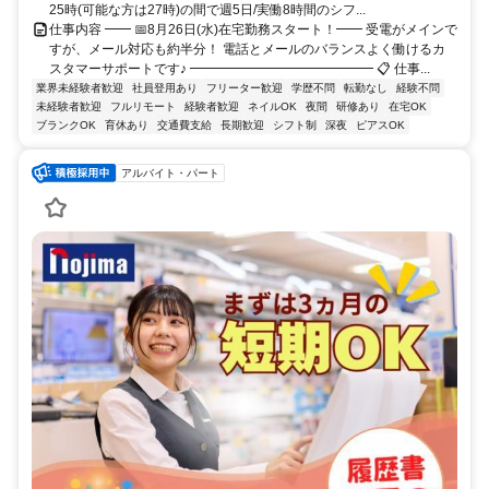
25時(可能な方は27時)の間で週5日/実働8時間のシフ...
仕事内容 ━━ 📅8月26日(水)在宅勤務スタート！━━ 受電がメインで
すが、メール対応も約半分！ 電話とメールのバランスよく働けるカ
スタマーサポートです♪ ━━━━━━━━━━━━━━ 📋 仕事...
業界未経験者歓迎
社員登用あり
フリーター歓迎
学歴不問
転勤なし
経験不問
未経験者歓迎
フルリモート
経験者歓迎
ネイルOK
夜間
研修あり
在宅OK
ブランクOK
育休あり
交通費支給
長期歓迎
シフト制
深夜
ピアスOK
アルバイト・パート