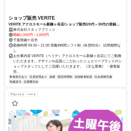
ショップ販売 VERITE
VERITE アクロスモール新鎌ヶ谷店/ショップ販売/20代～30代の登録者
比率約85％！/未経験OK/急募/女性活躍/鎌ケ谷市/お仕事No246465
株式会社スタッフブリッジ
時給1,500円～1,600円
千葉県鎌ケ谷市
勤務時間 09:30～21:00 実働8時間シフト制（休憩60分） 試用期間な
し
お仕事内容 VERITE（ベリテ）アクロスモール新鎌ヶ谷店にてご勤務
いただきます。デザインや品質にこだわったジュエリーブランドのシ
ョップスタッフとしてご活躍いただきます。 《主な業務》 ・接客販
売...
飲食割引あり
社員登用あり
急募
固定時間制
未経験者歓迎
社会保険完備
制服貸与
交通費支給
アルバイト・パート