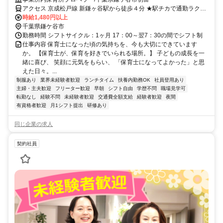
円～300円アップ＞
アクセス 京成松戸線 新鎌ヶ谷駅から徒歩４分 ★駅チカで通勤ラクラ
ク！
時給1,480円以上
千葉県鎌ケ谷市
勤務時間 シフトサイクル：1ヶ月 17：00～翌7：30の間でシフト制
仕事内容 保育士になった頃の気持ちを、今も大切にできています
か。 【保育士が、保育を好きでいられる場所。】 子どもの成長を一
緒に喜び、 笑顔に元気をもらい、 「保育士になってよかった」と思
えた日々。...
制服あり
業界未経験者歓迎
ランチタイム
扶養内勤務OK
社員登用あり
主婦・主夫歓迎
フリーター歓迎
早朝
シフト自由
学歴不問
職場見学可
転勤なし
経験不問
未経験者歓迎
交通費全額支給
経験者歓迎
夜間
有資格者歓迎
月1シフト提出
研修あり
同じ企業の求人
契約社員