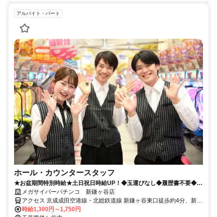
アルバイト・パート
ホール・カウンタースタッフ
★お盆期間特別時給★土日祝日時給UP！◆玉運びなし◆履歴書不要◆社
員登用あり
メガサイバーパチンコ 新鎌ヶ谷店
アクセス 京成成田空港線・北総鉄道線 新鎌ヶ谷東口徒歩約4分、新京
成電鉄 新鎌ヶ谷東口徒歩約4分、東武野田線〔アーバンパークライ
時給1,300円～1,750円