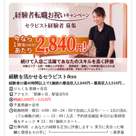
経験を活かせるセラピスト/kss
経験者の週40時間以上で1施術の最低収入2,840円～最高収入3,510円は
業界最高！経験者をお待ちしています！集客は大手にお任せ！施術に集
りらくる 新鎌ヶ谷店
中✨【千葉県鎌ヶ谷市新鎌ヶ谷】
アクセス: 「新鎌ヶ谷」駅徒歩5分
時給2,088円～3,510円
千葉県鎌ケ谷市
勤務時間・曜日: ※09：00～24：00で自由に入店可✅ ～～ 1日の流れ
（フル稼働の例）～～ 13：00 / 入店・予約状況確認 本日のお客様情
報をチェック ▼ 13：30 / 施術スタート...
仕事内容: ┏ あなたの経験を正当に評価します ┓ 実力に見合った報
酬と環境をその手に ┗━━━━━━━━━━━━━━━┛ ✨業界最