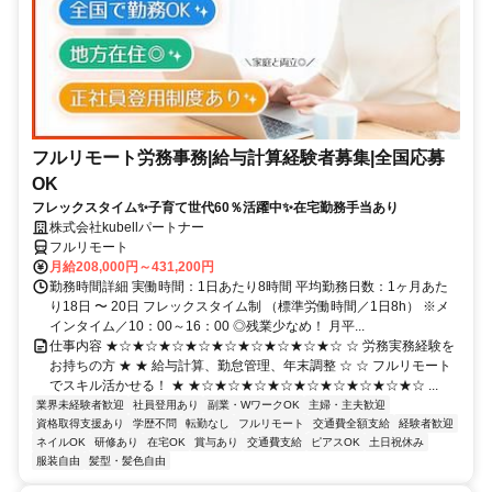
フルリモート労務事務|給与計算経験者募集|全国応募
OK
フレックスタイム✨子育て世代60％活躍中✨在宅勤務手当あり
株式会社kubellパートナー
フルリモート
月給208,000円～431,200円
勤務時間詳細 実働時間：1日あたり8時間 平均勤務日数：1ヶ月あた
り18日 〜 20日 フレックスタイム制 （標準労働時間／1日8h） ※メ
インタイム／10：00～16：00 ◎残業少なめ！ 月平...
仕事内容 ★☆★☆★☆★☆★☆★☆★☆★☆★☆ ☆ 労務実務経験を
お持ちの方 ★ ★ 給与計算、勤怠管理、年末調整 ☆ ☆ フルリモート
でスキル活かせる！ ★ ★☆★☆★☆★☆★☆★☆★☆★☆★☆ ...
業界未経験者歓迎
社員登用あり
副業・WワークOK
主婦・主夫歓迎
資格取得支援あり
学歴不問
転勤なし
フルリモート
交通費全額支給
経験者歓迎
ネイルOK
研修あり
在宅OK
賞与あり
交通費支給
ピアスOK
土日祝休み
服装自由
髪型・髪色自由