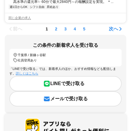
高水準の還元率✨ 60分で最大2840円～の報酬設定を実現。 ＊...
週1日からOK
シフト自由
昇給あり
同じ企業の求人
前へ
次へ
1
2
3
4
5
この条件の新着求人を受け取る
千葉県 / 新鎌ヶ谷駅
社員登用あり
「LINEで受け取る」では、新着求人のほか、おすすめ情報なども配信しま
す。
詳しくはこちら
LINEで受け取る
メールで受け取る