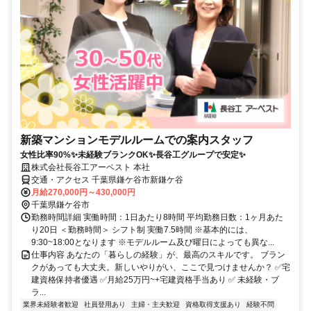
新築マンションモデルルームでの案内スタッフ
女性比率90%✨未経験ブランクOK✨長谷工グループで安定✨
株式会社長谷工アーベスト 本社
交通・アクセス 千葉県鎌ケ谷市新鎌ケ谷
月給270,000円～430,000円
千葉県鎌ケ谷市
勤務時間詳細 実働時間：1日あたり8時間 平均勤務日数：1ヶ月あた
り20日 ＜勤務時間＞ シフト制 実働7.5時間 ※基本的には、
9:30~18:00となります ※モデルルーム及び曜日によっても異な...
仕事内容 あなたの「暮らしの経験」が、最高のスキルです。 ブラン
クがあっても大丈夫。新しいやりがい、ここで見つけませんか？ ✅宅
建資格保持者優遇 ✅月給25万円~+宅建資格手当あり ✅ 未経験・ブ
ラ...
業界未経験者歓迎
社員登用あり
主婦・主夫歓迎
資格取得支援あり
経験不問