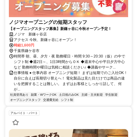
ノジマオープニングの短期スタッフ
【オープニングスタッフ募集】新鎌ヶ谷に今秋オープン予定！
ノジマ 新鎌ヶ谷店
アクセス 今秋、新鎌ヶ谷にオープン！
時給1,600円
千葉県鎌ケ谷市
時間帯 朝、昼、夕方・夜 勤務曜日・時間 9:30～20:30（仮）の中で
シフト制 ◆週2日～、1日3時間からＯＫ ◆週末中心や平日夕方中心
など 勤務時間や曜日は気軽に相談ください♪ ◆講義やサーク...
仕事情報 ● 仕事内容 オープニング短期！ まずは短期でのご入社OK！
自分に合えば長期切り替えへ！ 電化製品は見た目だけでは商品の違
いを把握することは難しい。 まずはお客様としっかり話して、 何
が...
社員登用あり
副業・WワークOK
土日祝のみOK
主婦・主夫歓迎
学生歓迎
オープニングスタッフ
交通費支給
シフト制
アルバイト・パート