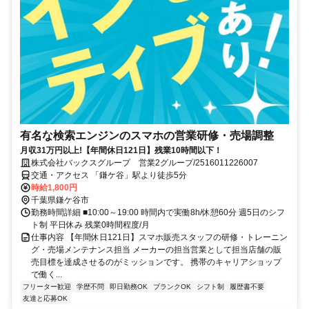
有名な検索エンジンのスマホの営業研修・売場調整
月収31万円以上!【年間休日121日】残業10時間以下！
株式会社バックスグループ 営業2グループ/2516011226007
交通・アクセス 「鎌ケ谷」駅より徒歩5分
時給1,800円
千葉県鎌ケ谷市
勤務時間詳細 ■10:00～19:00 時間内で実働8h/休憩60分 週5日のシフ
ト制 平日休み 残業0時間程度/月
仕事内容 【年間休日121日】スマホ販売スタッフの研修・トレーニン
グ・売場メンテナンス担当 メーカーの担当営業として担当店舗の販
売目標を達成させるのがミッションです。 携帯のキャリアショップ
で働く...
フリーター歓迎
学歴不問
即日勤務OK
ブランクOK
シフト制
履歴書不要
友達と応募OK