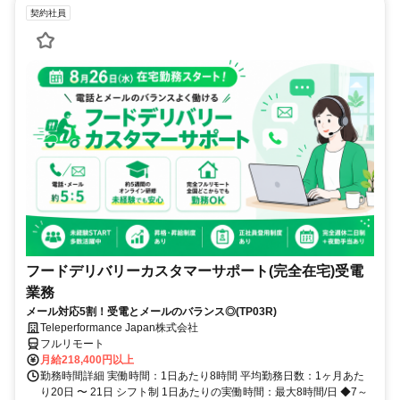
契約社員
フードデリバリーカスタマーサポート(完全在宅)受電
業務
メール対応5割！受電とメールのバランス◎(TP03R)
Teleperformance Japan株式会社
フルリモート
月給218,400円以上
勤務時間詳細 実働時間：1日あたり8時間 平均勤務日数：1ヶ月あた
り20日 〜 21日 シフト制 1日あたりの実働時間：最大8時間/日 ◆7～