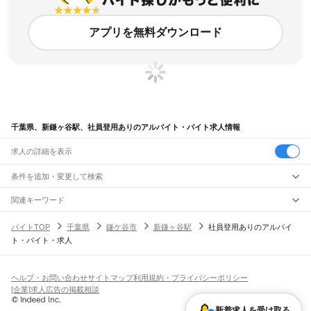
アプリを無料ダウンロード
千葉県、新鎌ヶ谷駅、社員登用ありのアルバイト・バイト求人情報
求人の詳細を表示
条件を追加・変更して検索
市区町村を追加・変更
関連キーワード
完全在宅ワーク 全国
シール貼り 在宅
現在地周辺
ガチャガチャ
犬カフェ
千葉県
駅を追加・変更
バイトTOP
千葉県
鎌ケ谷市
新鎌ヶ谷駅
社員登用ありのアルバイ
千葉県
すべて
ト・バイト・求人
千葉市
すべて
職種を追加・変更
JR武蔵野線
中央区
花見川区
稲毛区
若葉区
緑区
美浜区
南流山駅
新松戸駅
新八柱駅
東松戸駅
市川大野駅
船橋法典駅
西船橋駅
飲食・フードサービス
銚子市
市川市
船橋市
館山市
木更津市
松戸市
野田市
茂原市
成田市
佐倉市
東金市
特徴を追加・変更
飲食・フードサービス
すべて
ヘルプ・お問い合わせ
サイトマップ
利用規約・プライバシーポリシー
JR中央・総武線
旭市
習志野市
柏市
勝浦市
市原市
流山市
八千代市
我孫子市
鴨川市
鎌ケ谷市
ホールスタッフ
キッチンスタッフ
皿洗い・洗い場
精肉・鮮魚加工
給食調理
人気
[企業]求人広告の掲載相談
市川駅
本八幡駅
下総中山駅
西船橋駅
船橋駅
東船橋駅
津田沼駅
幕張本郷駅
幕張駅
君津市
富津市
浦安市
四街道市
袖ケ浦市
八街市
印西市
白井市
富里市
南房総市
雇用形態を追加・変更
パン屋（ベーカリー）
フードカウンター販売員
バー（BAR）・バーテンダー
日払いOK
高校生歓迎
学生歓迎
深夜の仕事
髪型・髪色自由
ひげOK
ネイルOK
新検見川駅
稲毛駅
西千葉駅
千葉駅
匝瑳市
香取市
山武市
いすみ市
大網白里市
印旛郡
香取郡
山武郡
長生郡
夷隅郡
新着求人を受け取る
飲食店補助（開店・閉店準備）
飲食店（店長・マネージャー）