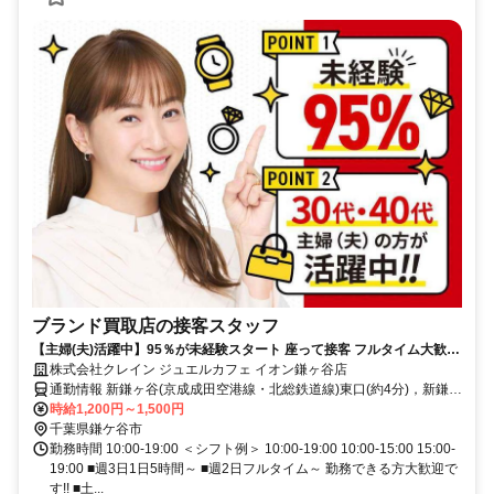
ブランド買取店の接客スタッフ
【主婦(夫)活躍中】95％が未経験スタート 座って接客 フルタイム大歓迎
データ入力あり
株式会社クレイン ジュエルカフェ イオン鎌ヶ谷店
通勤情報 新鎌ヶ谷(京成成田空港線・北総鉄道線)東口(約4分)，新鎌ヶ
谷(新京成電鉄)東口(約4分)，新鎌ヶ谷(東武野田線)東口(約4分)
時給1,200円～1,500円
千葉県鎌ケ谷市
勤務時間 10:00-19:00 ＜シフト例＞ 10:00-19:00 10:00-15:00 15:00-
19:00 ■週3日1日5時間～ ■週2日フルタイム～ 勤務できる方大歓迎で
す!! ■土...