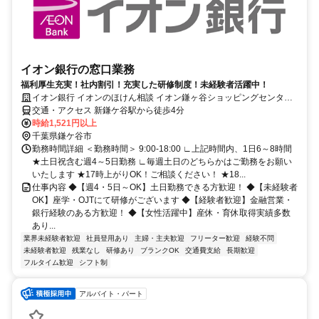
イオン銀行の窓口業務
福利厚生充実！社内割引！充実した研修制度！未経験者活躍中！
イオン銀行 イオンのほけん相談 イオン鎌ヶ谷ショッピングセンター
店
交通・アクセス 新鎌ケ谷駅から徒歩4分
時給1,521円以上
千葉県鎌ケ谷市
勤務時間詳細 ＜勤務時間＞ 9:00-18:00 ∟上記時間内、1日6～8時間
★土日祝含む週4～5日勤務 ∟毎週土日のどちらかはご勤務をお願い
いたします ★17時上がりOK！ご相談ください！ ★18...
仕事内容 ◆【週4・5日～OK】土日勤務できる方歓迎！ ◆【未経験者
OK】座学・OJTにて研修がございます ◆【経験者歓迎】金融営業・
銀行経験のある方歓迎！ ◆【女性活躍中】産休・育休取得実績多数
あり...
業界未経験者歓迎
社員登用あり
主婦・主夫歓迎
フリーター歓迎
経験不問
未経験者歓迎
残業なし
研修あり
ブランクOK
交通費支給
長期歓迎
フルタイム歓迎
シフト制
アルバイト・パート