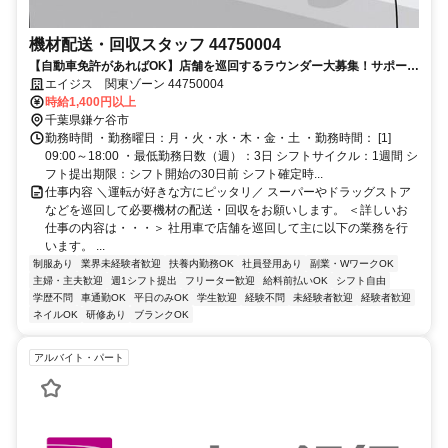
機材配送・回収スタッフ 44750004
【自動車免許があればOK】店舗を巡回するラウンダー大募集！サポート
体制◎マニュアルも完備！
エイジス 関東ゾーン 44750004
時給1,400円以上
千葉県鎌ケ谷市
勤務時間 ・勤務曜日：月・火・水・木・金・土 ・勤務時間： [1]
09:00～18:00 ・最低勤務日数（週）：3日 シフトサイクル：1週間 シ
フト提出期限：シフト開始の30日前 シフト確定時...
仕事内容 ＼運転が好きな方にピッタリ／ スーパーやドラッグストア
などを巡回して必要機材の配送・回収をお願いします。 ＜詳しいお
仕事の内容は・・・＞ 社用車で店舗を巡回して主に以下の業務を行
います。 ...
制服あり
業界未経験者歓迎
扶養内勤務OK
社員登用あり
副業・WワークOK
主婦・主夫歓迎
週1シフト提出
フリーター歓迎
給料前払いOK
シフト自由
学歴不問
車通勤OK
平日のみOK
学生歓迎
経験不問
未経験者歓迎
経験者歓迎
ネイルOK
研修あり
ブランクOK
アルバイト・パート