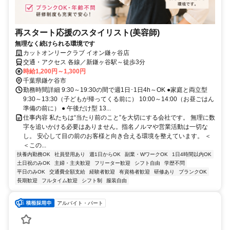
再スタート応援のスタイリスト(美容師)
無理なく続けられる環境です
カットオンリークラブ イオン鎌ヶ谷店
交通・アクセス 各線／新鎌ヶ谷駅～徒歩3分
時給1,200円～1,300円
千葉県鎌ケ谷市
勤務時間詳細 9:30～19:30の間で週1日･1日4h～OK ●家庭と両立型
9:30～13:30（子どもが帰ってくる前に） 10:00～14:00（お昼ごはん
準備の前に） ● 午後だけ型 13...
仕事内容 私たちは“当たり前のこと”を大切にする会社です。 無理に数
字を追いかける必要はありません。指名ノルマや営業活動は一切な
し。 安心して目の前のお客様と向き合える環境を整えています。 ＜
＜この...
扶養内勤務OK
社員登用あり
週1日からOK
副業・WワークOK
1日4時間以内OK
土日祝のみOK
主婦・主夫歓迎
フリーター歓迎
シフト自由
学歴不問
平日のみOK
交通費全額支給
経験者歓迎
有資格者歓迎
研修あり
ブランクOK
長期歓迎
フルタイム歓迎
シフト制
服装自由
アルバイト・パート