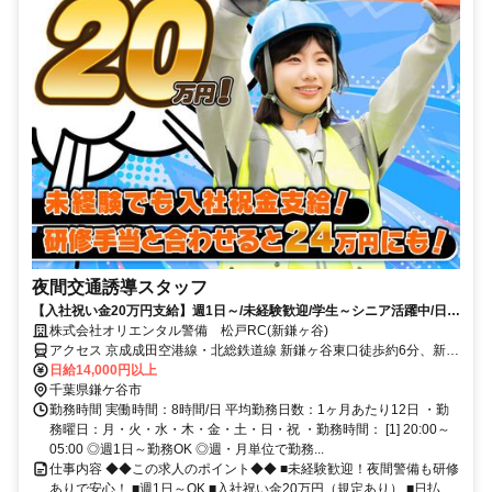
夜間交通誘導スタッフ
【入社祝い金20万円支給】週1日～/未経験歓迎/学生～シニア活躍中/日払
い・週払いOK/履歴書不要！
株式会社オリエンタル警備 松戸RC(新鎌ヶ谷)
アクセス 京成成田空港線・北総鉄道線 新鎌ヶ谷東口徒歩約6分、新京
成電鉄 初富徒歩約10分、新京成電鉄 北初富徒歩約13分 (面接地/松戸
日給14,000円以上
リクルートセンター)千葉県松戸市本町２５－５ 松戸本町ビル６Ｆ
千葉県鎌ケ谷市
勤務時間 実働時間：8時間/日 平均勤務日数：1ヶ月あたり12日 ・勤
務曜日：月・火・水・木・金・土・日・祝 ・勤務時間： [1] 20:00～
05:00 ◎週1日～勤務OK ◎週・月単位で勤務...
仕事内容 ◆◆この求人のポイント◆◆ ■未経験歓迎！夜間警備も研修
ありで安心！ ■週1日～OK ■入社祝い金20万円（規定あり） ■日払