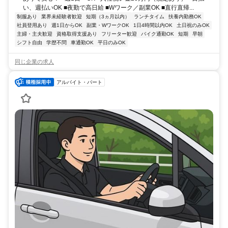
い、週払いOK ■夜勤で高日給 ■Wワーク／副業OK ■直行直帰...
制服あり
業界未経験者歓迎
短期（3ヵ月以内）
ランチタイム
扶養内勤務OK
社員登用あり
週1日からOK
副業・WワークOK
1日4時間以内OK
土日祝のみOK
主婦・主夫歓迎
資格取得支援あり
フリーター歓迎
バイク通勤OK
短期
早朝
シフト自由
学歴不問
車通勤OK
平日のみOK
同じ企業の求人
アルバイト・パート