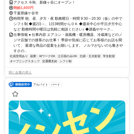
アクセス 今秋、新鎌ヶ谷にオープン！
時給1,600円
千葉県鎌ケ谷市
時間帯 朝、昼、夕方・夜 勤務曜日・時間 9:30～20:30（仮）の中で
シフト制 ◆週2日～、1日3時間からＯＫ ◆週末中心や平日夕方中心
など 勤務時間や曜日は気軽に相談ください♪ ◆講義やサーク...
仕事情報 ● 仕事内容 エアコン・扇風機・暖房機器、冷蔵庫などのノ
ジマ店舗での接客のお仕事！ 季節や気候に応じてお客様のお話を聞
いて、 最適な商品の提案をお願いします。 ノルマがないのも働きや
すさの...
社員登用あり
副業・WワークOK
土日祝のみOK
主婦・主夫歓迎
学生歓迎
オープニングスタッフ
交通費支給
シフト制
同じ企業の求人
アルバイト・パート