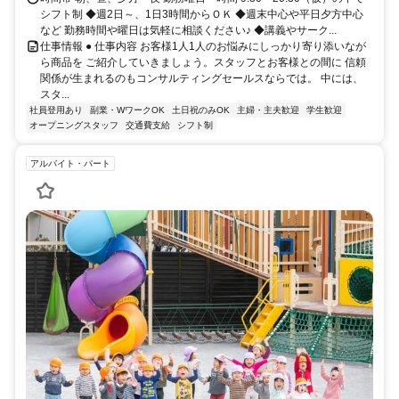
シフト制 ◆週2日～、1日3時間からＯＫ ◆週末中心や平日夕方中心
など 勤務時間や曜日は気軽に相談ください♪ ◆講義やサーク...
仕事情報 ● 仕事内容 お客様1人1人のお悩みにしっかり寄り添いなが
ら商品を ご紹介していきましょう。スタッフとお客様との間に 信頼
関係が生まれるのもコンサルティングセールスならでは。 中には、
スタ...
社員登用あり
副業・WワークOK
土日祝のみOK
主婦・主夫歓迎
学生歓迎
オープニングスタッフ
交通費支給
シフト制
アルバイト・パート