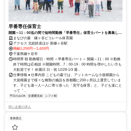
早番専任保育士
開園～11：00迄の間で短時間勤務「早番専任」保育士パートを募集しま
す！週3日～シフトOK！
まなびの森 鎌ヶ谷ピコレール保育園
アクセス 北総鉄道ほか 新鎌ヶ谷駅
時給1,250円～1,420円
千葉県鎌ケ谷市
時間帯 朝 勤務曜日・時間 ＜早番専任パート＞ 開園～11：00 ※勤務
終了時間は応相談 ※開園時間…7：00-19：00 時間を増やしたい方も
大歓迎です！ 休園日 日・祝 12/29-1/3 週...
仕事情報 ● 仕事内容 こどもの森では、アットホームな小規模園から
大規模園まで様々な種類の施設を首都圏に200ヶ所以上運営していま
す。子ども達一人一人に寄り添った「見守る保育」と、子ども達にと
って「...
平日のみOK
交通費支給
シフト制
同じ企業の求人
業務委託