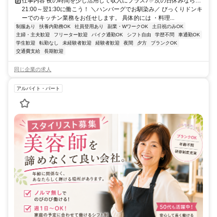
仕事内容 夜の時間を少し活用して収入にプラス♪ ✅次の日休みなら…
21:00～翌1:30に働こう！ ＼ハンバーグでお馴染み／ びっくりドンキ
ーでのキッチン業務をお任せします。 具体的には ・料理...
制服あり
扶養内勤務OK
社員登用あり
副業・WワークOK
土日祝のみOK
主婦・主夫歓迎
フリーター歓迎
バイク通勤OK
シフト自由
学歴不問
車通勤OK
学生歓迎
転勤なし
未経験者歓迎
経験者歓迎
夜間
夕方
ブランクOK
交通費支給
長期歓迎
同じ企業の求人
アルバイト・パート