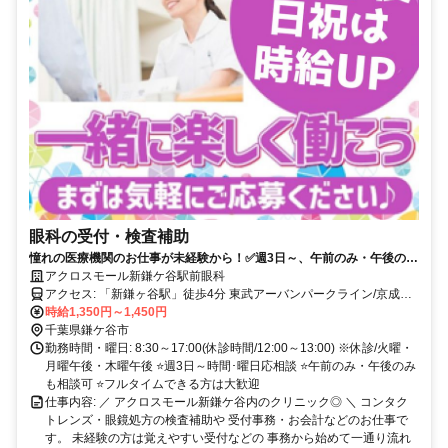
眼科の受付・検査補助
憧れの医療機関のお仕事が未経験から！✅週3日～、午前のみ・午後のみ
も相談可✅土日午後・日祝は時給アップ♪✅時給は分単位で計算＆支給！
アクロスモール新鎌ケ谷駅前眼科
アクセス: 「新鎌ヶ谷駅」徒歩4分 東武アーバンパークライン/京成線/
北総線など 複数路線で通えるから通勤便利♪
時給1,350円～1,450円
千葉県鎌ケ谷市
勤務時間・曜日: 8:30～17:00(休診時間/12:00～13:00) ※休診/火曜・
月曜午後・木曜午後 ⭐週3日～時間･曜日応相談 ⭐午前のみ・午後のみ
も相談可 ⭐フルタイムできる方は大歓迎
仕事内容: ／ アクロスモール新鎌ケ谷内のクリニック◎ ＼ コンタク
トレンズ・眼鏡処方の検査補助や 受付事務・お会計などのお仕事で
す。 未経験の方は覚えやすい受付などの 事務から始めて一通り流れ