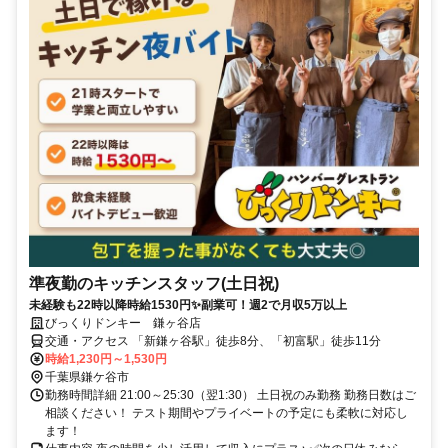
準夜勤のキッチンスタッフ(土日祝)
未経験も22時以降時給1530円✨副業可！週2で月収5万以上
びっくりドンキー 鎌ヶ谷店
交通・アクセス 「新鎌ヶ谷駅」徒歩8分、「初富駅」徒歩11分
時給1,230円～1,530円
千葉県鎌ケ谷市
勤務時間詳細 21:00～25:30（翌1:30） 土日祝のみ勤務 勤務日数はご
相談ください！ テスト期間やプライベートの予定にも柔軟に対応し
ます！