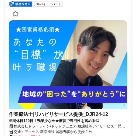
アルバイト・パート
作業療法士|リハビリサービス提供_DJR24-12
年間休日120日！残業少なめ★療育で専門性を高める◎
株式会社ドットライン/ドットジュニア(放課後等デイサービス・児童
発達支援) 船橋習志野第1教室
交通・アクセス 新京成線 習志野駅から徒歩 2 分