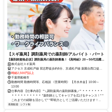
【スギ薬局】調剤薬局での薬剤師/アルバイト・パート
【薬剤師資格必須】調剤薬局の薬剤師募集！《高時給》20～50代活躍中
★ブランクOK〇
株式会社スギ薬局
アクセス 京成松戸線 習志野徒歩約6分、京成松戸線 薬園台西口徒歩
約9分、京成松戸線 北習志野西口徒歩約11分
時給2,500円以上
千葉県船橋市
勤務時間 勤務時間等、応相談 《営業時間》 【月水木金】10:00～
13:00
仕事内容 【仕事内容】 *＼調剤薬局の薬剤師募集／* ＊＊＊＊＊＊＊
＊＊＊＊＊＊＊＊＊＊ *薬剤師としてキャリアを広げるチャンス！* *
これまでの経験を活かして* *即戦力としてご活躍いただけます！...
長期歓迎
シフト制