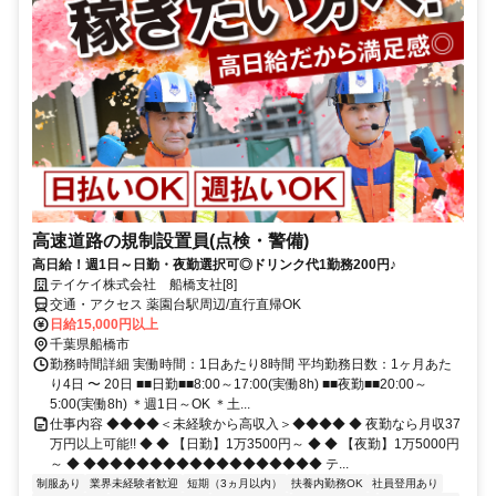
高速道路の規制設置員(点検・警備)
高日給！週1日～日勤・夜勤選択可◎ドリンク代1勤務200円♪
テイケイ株式会社 船橋支社[8]
交通・アクセス 薬園台駅周辺/直行直帰OK
日給15,000円以上
千葉県船橋市
勤務時間詳細 実働時間：1日あたり8時間 平均勤務日数：1ヶ月あた
り4日 〜 20日 ■■日勤■■8:00～17:00(実働8h) ■■夜勤■■20:00～
5:00(実働8h) ＊週1日～OK ＊土...
仕事内容 ◆◆◆◆＜未経験から高収入＞◆◆◆◆ ◆ 夜勤なら月収37
万円以上可能!! ◆ ◆ 【日勤】1万3500円～ ◆ ◆ 【夜勤】1万5000円
～ ◆ ◆◆◆◆◆◆◆◆◆◆◆◆◆◆◆◆◆◆ テ...
制服あり
業界未経験者歓迎
短期（3ヵ月以内）
扶養内勤務OK
社員登用あり