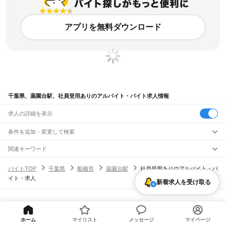
アプリを無料ダウンロード
千葉県、薬園台駅、社員登用ありのアルバイト・バイト求人情報
求人の詳細を表示
条件を追加・変更して検索
市区町村を追加・変更
関連キーワード
完全在宅ワーク 全国
シール貼り 在宅
現在地周辺
ガチャガチャ
犬カフェ
千葉県
駅を追加・変更
バイトTOP
千葉県
船橋市
薬園台駅
社員登用ありのアルバイト・バ
千葉県
すべて
イト・求人
千葉市
すべて
新着求人を受け取る
職種を追加・変更
JR武蔵野線
中央区
花見川区
稲毛区
若葉区
緑区
美浜区
南流山駅
新松戸駅
新八柱駅
東松戸駅
市川大野駅
船橋法典駅
西船橋駅
飲食・フードサービス
銚子市
市川市
船橋市
館山市
木更津市
松戸市
野田市
茂原市
成田市
佐倉市
東金市
特徴を追加・変更
飲食・フードサービス
すべて
ヘルプ・お問い合わせ
サイトマップ
利用規約・プライバシーポリシー
JR中央・総武線
旭市
習志野市
柏市
勝浦市
市原市
流山市
八千代市
我孫子市
鴨川市
鎌ケ谷市
ホールスタッフ
キッチンスタッフ
皿洗い・洗い場
精肉・鮮魚加工
給食調理
人気
[企業]求人広告の掲載相談
市川駅
本八幡駅
下総中山駅
西船橋駅
船橋駅
東船橋駅
津田沼駅
幕張本郷駅
幕張駅
君津市
富津市
浦安市
四街道市
袖ケ浦市
八街市
印西市
白井市
富里市
南房総市
雇用形態を追加・変更
ホーム
マイリスト
メッセージ
マイページ
パン屋（ベーカリー）
フードカウンター販売員
バー（BAR）・バーテンダー
日払いOK
高校生歓迎
学生歓迎
深夜の仕事
髪型・髪色自由
ひげOK
ネイルOK
新検見川駅
稲毛駅
西千葉駅
千葉駅
匝瑳市
香取市
山武市
いすみ市
大網白里市
印旛郡
香取郡
山武郡
長生郡
夷隅郡