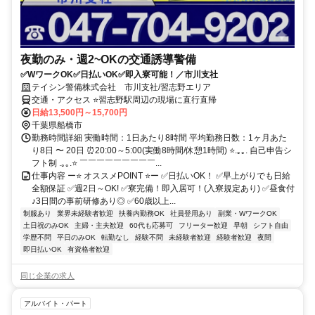
夜勤のみ・週2~OKの交通誘導警備
✅WワークOK✅日払いOK✅即入寮可能！／市川支社
テイシン警備株式会社 市川支社/習志野エリア
交通・アクセス ⭐習志野駅周辺の現場に直行直帰
日給13,500円～15,700円
千葉県船橋市
勤務時間詳細 実働時間：1日あたり8時間 平均勤務日数：1ヶ月あた
り8日 〜 20日 ⏰20:00～5:00(実働8時間/休憩1時間) ⭐.｡｡. 自己申告シ
フト制 .｡｡.⭐ ￣￣￣￣￣￣￣￣￣...
仕事内容 ー⭐ オススメPOINT ⭐ー ✅日払いOK！ ✅早上がりでも日給
全額保証 ✅週2日～OK! ✅寮完備！即入居可！(入寮規定あり) ✅昼食付
♪3日間の事前研修あり◎ ✅60歳以上...
制服あり
業界未経験者歓迎
扶養内勤務OK
社員登用あり
副業・WワークOK
土日祝のみOK
主婦・主夫歓迎
60代も応募可
フリーター歓迎
早朝
シフト自由
学歴不問
平日のみOK
転勤なし
経験不問
未経験者歓迎
経験者歓迎
夜間
即日払いOK
有資格者歓迎
同じ企業の求人
アルバイト・パート