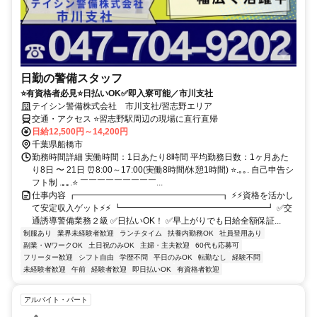
日勤の警備スタッフ
⭐有資格者必見⭐日払いOK✅即入寮可能／市川支社
テイシン警備株式会社 市川支社/習志野エリア
交通・アクセス ⭐習志野駅周辺の現場に直行直帰
日給12,500円～14,200円
千葉県船橋市
勤務時間詳細 実働時間：1日あたり8時間 平均勤務日数：1ヶ月あた
り8日 〜 21日 ⏰8:00～17:00(実働8時間/休憩1時間) ⭐.｡｡. 自己申告シ
フト制 .｡｡.⭐ ￣￣￣￣￣￣￣￣￣...
仕事内容 ┏━━━━━━━━━━━━━━━━━┓ ⚡⚡資格を活かし
て安定収入ゲット⚡⚡ ┗━━━━━━━━━━━━━━━━━┛ ✅交
通誘導警備業務２級 ✅日払いOK！ ✅早上がりでも日給全額保証...
制服あり
業界未経験者歓迎
ランチタイム
扶養内勤務OK
社員登用あり
副業・WワークOK
土日祝のみOK
主婦・主夫歓迎
60代も応募可
フリーター歓迎
シフト自由
学歴不問
平日のみOK
転勤なし
経験不問
未経験者歓迎
午前
経験者歓迎
即日払いOK
有資格者歓迎
アルバイト・パート