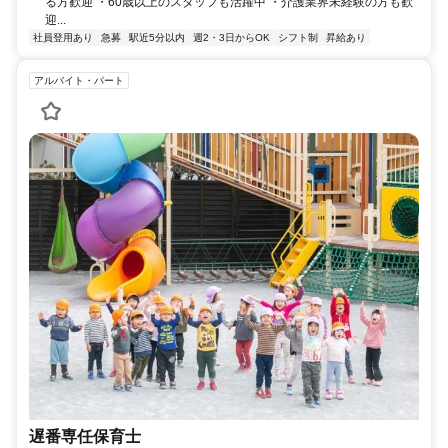
る方歓迎 ・60歳以上のスタッフも活躍中 ・介護業界未経験の方も歓
迎...
社員登用あり
急募
駅近5分以内
週2・3日からOK
シフト制
昇給あり
アルバイト・パート
遅番専任保育士