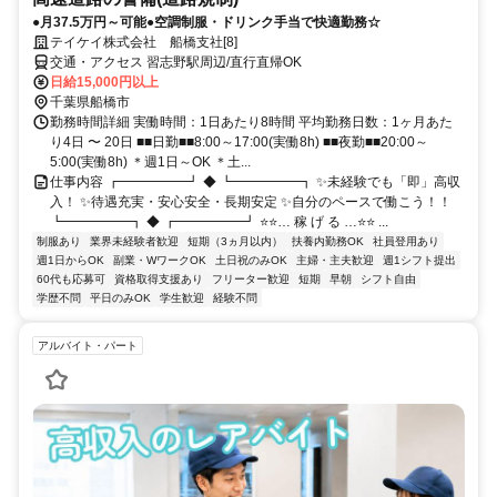
●月37.5万円～可能●空調制服・ドリンク手当で快適勤務☆
テイケイ株式会社 船橋支社[8]
交通・アクセス 習志野駅周辺/直行直帰OK
日給15,000円以上
千葉県船橋市
勤務時間詳細 実働時間：1日あたり8時間 平均勤務日数：1ヶ月あた
り4日 〜 20日 ■■日勤■■8:00～17:00(実働8h) ■■夜勤■■20:00～
5:00(実働8h) ＊週1日～OK ＊土...
仕事内容 ┏━━━━━┛ ◆ ┗━━━━━┓ ✨未経験でも「即」高収
入！ ✨待遇充実・安心安全・長期安定 ✨自分のペースで働こう！！
┗━━━━━┓ ◆ ┏━━━━━┛ ⭐⭐… 稼 げ る …⭐⭐ ...
制服あり
業界未経験者歓迎
短期（3ヵ月以内）
扶養内勤務OK
社員登用あり
週1日からOK
副業・WワークOK
土日祝のみOK
主婦・主夫歓迎
週1シフト提出
60代も応募可
資格取得支援あり
フリーター歓迎
短期
早朝
シフト自由
学歴不問
平日のみOK
学生歓迎
経験不問
アルバイト・パート