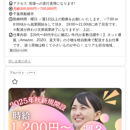
アクセス: 現場への直行直帰になります!
月給300,000円～700,000円
千葉県船橋市
勤務時間・曜日: ✅週1日以上の勤務をお願いいたします。 ✅7:00 or
8:00頃から就業開始をして頂き、 19:00〜21:00頃に終了目安です。
※配達が終わり次第就業終了になりますが、上記...
仕事内容: 【20代〜40代中心に幅広い年代が多数活躍中！】 ネット通
販（Amazon、ZOZO、楽天等）の小物を軽自動車で配送するお仕事
です。 扱う荷物は軽くて小さいものが中心！ エリアも担当地域...
週1日からOK
同じ企業の求人
アルバイト・パート