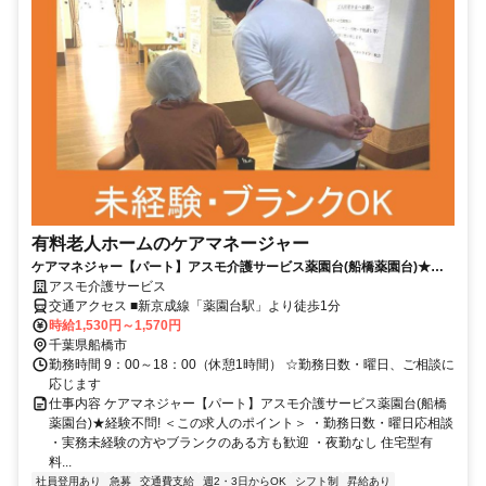
有料老人ホームのケアマネージャー
ケアマネジャー【パート】アスモ介護サービス薬園台(船橋薬園台)★経
験不問!
アスモ介護サービス
交通アクセス ■新京成線「薬園台駅」より徒歩1分
時給1,530円～1,570円
千葉県船橋市
勤務時間 9：00～18：00（休憩1時間） ☆勤務日数・曜日、ご相談に
応じます
仕事内容 ケアマネジャー【パート】アスモ介護サービス薬園台(船橋
薬園台)★経験不問! ＜この求人のポイント＞ ・勤務日数・曜日応相談
・実務未経験の方やブランクのある方も歓迎 ・夜勤なし 住宅型有
料...
社員登用あり
急募
交通費支給
週2・3日からOK
シフト制
昇給あり