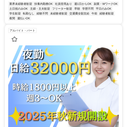
業界未経験者歓迎
扶養内勤務OK
社員登用あり
週1日からOK
副業・WワークOK
土日祝のみOK
主婦・主夫歓迎
フリーター歓迎
早朝
学歴不問
平日のみOK
学生歓迎
転勤なし
経験不問
未経験者歓迎
交通費全額支給
午前
経験者歓迎
夜間
週払いOK
アルバイト・パート