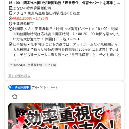
16：00～閉園迄の間で短時間勤務「遅番専任」保育士パートを募集しま
す！週3日～シフトOK！
まなびの森保育園飯山満
アクセス 東葉高速線 飯山満駅 徒歩8分程度
時給1,250円～1,420円
千葉県船橋市
時間帯 夕方・夜 勤務曜日・時間 ＜遅番専任パート＞ 16：00～閉園
※勤務開始時間は応相談 ※開園時間…7：00-20：00 時間を増やした
い方も大歓迎です！ 休園日 日・祝 12/29-1/...
仕事情報 ● 仕事内容 こどもの森では、アットホームな小規模園から
大規模園まで様々な種類の施設を首都圏に200ヶ所以上運営していま
す。子ども達一人一人に寄り添った「見守る保育」と、子ども達にと
って「...
平日のみOK
交通費支給
シフト制
同じ企業の求人
アルバイト・パート