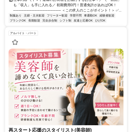
も「収入」も手に入れる／ 初期費用0円！普通免許があればOK！
────────────────── ＜この求人のここがポイント！＞ ✅...
制服あり
主婦・主夫歓迎
フリーター歓迎
学歴不問
車通勤OK
経験者歓迎
ブランクOK
長期歓迎
完全歩合制
シフト制
友達と応募OK
ひげOK
アルバイト・パート
再スタート応援のスタイリスト(美容師)