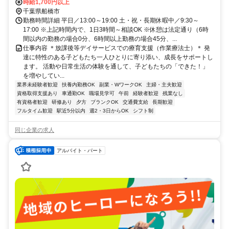
時給1,700円以上
千葉県船橋市
勤務時間詳細 平日／13:00～19:00 土・祝・長期休暇中／9:30～
17:00 ※上記時間内で、1日3時間～相談OK ※休憩は法定通り（6時
間以内の勤務の場合0分、6時間以上勤務の場合45分、...
仕事内容 ＊放課後等デイサービスでの療育支援（作業療法士）＊ 発
達に特性のある子どもたち一人ひとりに寄り添い、成長をサポートし
ます。 活動や日常生活の体験を通して、子どもたちの「できた！」
を増やしてい...
業界未経験者歓迎
扶養内勤務OK
副業・WワークOK
主婦・主夫歓迎
資格取得支援あり
車通勤OK
職場見学可
午前
経験者歓迎
残業なし
有資格者歓迎
研修あり
夕方
ブランクOK
交通費支給
長期歓迎
フルタイム歓迎
駅近5分以内
週2・3日からOK
シフト制
同じ企業の求人
アルバイト・パート