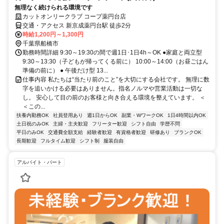
無理なく続けられる環境です
カットオンリークラブ コープ薬円台店
交通・アクセス 新京成薬円台駅 徒歩2分
時給1,200円～1,300円
千葉県船橋市
勤務時間詳細 9:30～19:30の間で週1日･1日4h～OK ●家庭と両立型
9:30～13:30（子どもが帰ってくる前に） 10:00～14:00（お昼ごはん
準備の前に） ● 午後だけ型 13...
仕事内容 私たちは“当たり前のこと”を大切にする会社です。 無理に数
字を追いかける必要はありません。指名ノルマや営業活動は一切な
し。 安心して目の前のお客様と向き合える環境を整えています。 ＜
＜この...
扶養内勤務OK
社員登用あり
週1日からOK
副業・WワークOK
1日4時間以内OK
土日祝のみOK
主婦・主夫歓迎
フリーター歓迎
シフト自由
学歴不問
平日のみOK
交通費全額支給
経験者歓迎
有資格者歓迎
研修あり
ブランクOK
長期歓迎
フルタイム歓迎
シフト制
服装自由
アルバイト・パート