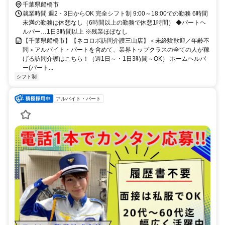
千葉県船橋市
就業時間 週2・3日からOK 完全シフト制 9:00～18:00での勤務 6時間
未満の勤務は休憩なし（6時間以上の勤務で休憩1時間） ◆パートヘ
ルパー…1日3時間以上 ※残業ほぼなし
【千葉県船橋市】【ネコロボ訪問介護三山店】＜未経験歓迎／年齢不
問＞アルバイト・パートを含めて、業界トップクラスの全ての人が稼
げる訪問介護はこちら！（週1日～・1日3時間～OK） ホームヘルパ
ー(パート...
シフト制
アルバイト・パート