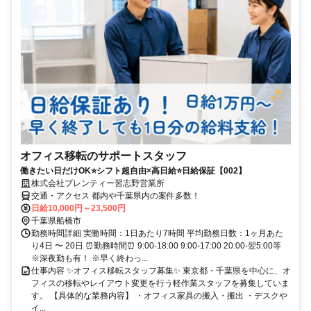
オフィス移転のサポートスタッフ
働きたい日だけOK⭐シフト超自由×高日給⭐日給保証【002】
株式会社プレンティー習志野営業所
交通・アクセス 都内や千葉県内の案件多数！
日給10,000円～23,500円
千葉県船橋市
勤務時間詳細 実働時間：1日あたり7時間 平均勤務日数：1ヶ月あた
り4日 〜 20日 ⏰勤務時間⏰ 9:00-18:00 9:00-17:00 20:00-翌5:00等
※深夜勤も有！ ※早く終わっ...
仕事内容 ✨オフィス移転スタッフ募集✨ 東京都・千葉県を中心に、オ
フィスの移転やレイアウト変更を行う軽作業スタッフを募集していま
す。 【具体的な業務内容】 ・オフィス家具の搬入・搬出 ・デスクや
イ...