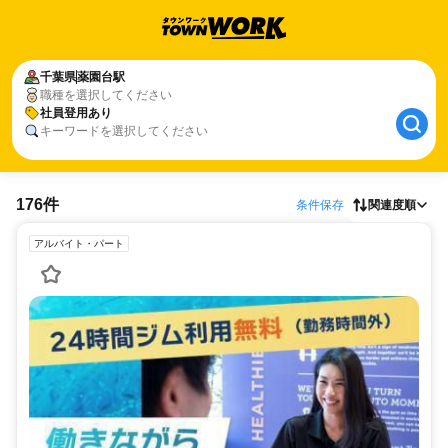
千葉県
薬園台駅
職種を選択してください
社員登用あり
キーワードを選択してください
176件
条件保存
関連度順
アルバイト・パート