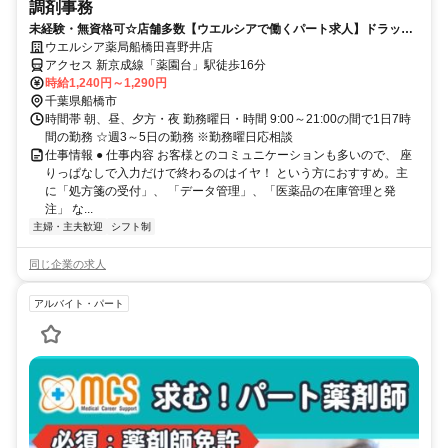
調剤事務
未経験・無資格可☆店舗多数【ウエルシアで働くパート求人】ドラッグ
ストアの調剤事務
ウエルシア薬局船橋田喜野井店
アクセス 新京成線「薬園台」駅徒歩16分
時給1,240円～1,290円
千葉県船橋市
時間帯 朝、昼、夕方・夜 勤務曜日・時間 9:00～21:00の間で1日7時
間の勤務 ☆週3～5日の勤務 ※勤務曜日応相談
仕事情報 ● 仕事内容 お客様とのコミュニケーションも多いので、 座
りっぱなしで入力だけで終わるのはイヤ！ という方におすすめ。主
に「処方箋の受付」、 「データ管理」、「医薬品の在庫管理と発
注」 な...
主婦・主夫歓迎
シフト制
同じ企業の求人
アルバイト・パート