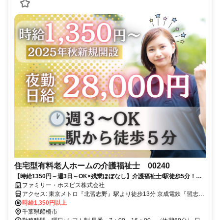
住宅型有料老人ホームの介護福祉士 00240
【時給1350円～週3日～OK×残業ほぼなし】介護福祉士/駅徒歩5分！
2025年秋に新開設！船橋/住宅型有料老人ホーム未経験OK
ファミリー・ホスピス株式会社
アクセス: 東京メトロ『北習志野』駅より徒歩13分 京成電鉄『習志
野』駅より徒歩5分 東葉高速鉄道『北習志野』駅より徒歩13分 ※車
時給1,350円以上
通勤 応相談
千葉県船橋市