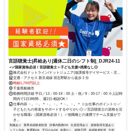
言語聴覚士|昇給あり|週休二日のシフト制|_DJR24-11
＜✅国家資格必須！言語聴覚士＞子ども支援×残業なし◎
株式会社ドットライン/ドットジュニア(放課後等デイサービス・児童
発達支援) 船橋習志野第1教室
交通・アクセス 新京成線 習志野駅から徒歩 2 分
時給1,700円以上
千葉県船橋市
勤務時間詳細 平日／13：00-19：00 土・祝／9：30-17：00 ※上記時
間内で1日3時間-、週2日-相談OK！
仕事内容 ・。・。＊・。・。＊・。・。＊ ☆お仕事のポイント☆ ✅
子どもたちの発達をサポートするやりがい◎ ✅言語聴覚士の資格を活
かせる職場♪（国家資格必須！） ✅他職種との連携でチーム支援がで
き...
制服あり
業界未経験者歓迎
扶養内勤務OK
社員登用あり
資格取得支援あり
シフト自由
車通勤OK
平日のみOK
転勤なし
経験不問
未経験者歓迎
午前