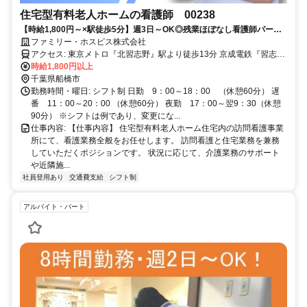
住宅型有料老人ホームの看護師 00238
【時給1,800円～×駅徒歩5分】週3日～OK◎残業ほぼなし看護師パー
ト/2025年秋に新開設！船橋
ファミリー・ホスピス株式会社
アクセス: 東京メトロ『北習志野』駅より徒歩13分 京成電鉄『習志
野』駅より徒歩5分 東葉高速鉄道『北習志野』駅より徒歩13分 ※車
時給1,800円以上
通勤 応相談
千葉県船橋市
勤務時間・曜日: シフト制 日勤 9：00～18：00 （休憩60分） 遅
番 11：00～20：00 （休憩60分） 夜勤 17：00～翌9：30（休憩
90分） ※シフトは例であり、変更にな...
仕事内容: 【仕事内容】 住宅型有料老人ホーム住宅内の訪問看護事業
所にて、看護業務全般をお任せします。 訪問看護と住宅業務を兼務
していただくポジションです。 状況に応じて、介護業務のサポート
や近隣施...
社員登用あり
交通費支給
シフト制
アルバイト・パート