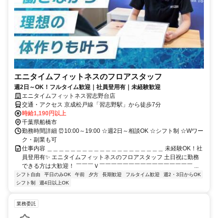
エニタイムフィットネスのフロアスタッフ
週2日～OK！フルタイム歓迎｜社員登用有｜未経験歓迎
エニタイムフィットネス習志野台店
交通・アクセス 京成松戸線「習志野駅」から徒歩7分
時給1,190円以上
千葉県船橋市
勤務時間詳細 ⏰10:00～19:00 ☆週2日～相談OK ☆シフト制 ☆Wワー
ク・副業も可
仕事内容 ＿＿＿＿＿＿＿＿＿＿＿＿＿＿＿＿＿＿＿＿ 未経験OK！社
員登用有✨ エニタイムフィットネスのフロアスタッフ 土日祝に勤務
できる方は大歓迎！ ￣￣￣Ｖ￣￣￣￣￣￣￣￣￣￣￣￣￣￣￣￣ ...
シフト自由
平日のみOK
午前
夕方
長期歓迎
フルタイム歓迎
週2・3日からOK
シフト制
週4日以上OK
業務委託