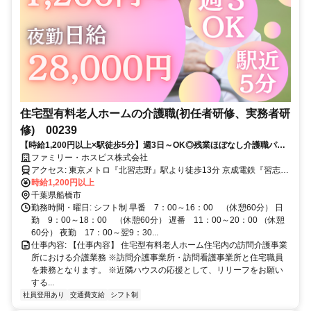
住宅型有料老人ホームの介護職(初任者研修、実務者研
修) 00239
【時給1,200円以上×駅徒歩5分】週3日～OK◎残業ほぼなし介護職パー
ト/2025年秋に新開設！船橋ハウス
ファミリー・ホスピス株式会社
アクセス: 東京メトロ『北習志野』駅より徒歩13分 京成電鉄『習志
野』駅より徒歩5分 東葉高速鉄道『北習志野』駅より徒歩13分 ※車
時給1,200円以上
通勤 応相談
千葉県船橋市
勤務時間・曜日: シフト制 早番 7：00～16：00 （休憩60分） 日
勤 9：00～18：00 （休憩60分） 遅番 11：00～20：00 （休憩
60分） 夜勤 17：00～翌9：30...
仕事内容: 【仕事内容】 住宅型有料老人ホーム住宅内の訪問介護事業
所における介護業務 ※訪問介護事業所・訪問看護事業所と住宅職員
を兼務となります。 ※近隣ハウスの応援として、リリーフをお願い
する...
社員登用あり
交通費支給
シフト制