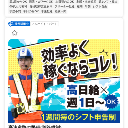
週1日からOK
副業・WワークOK
土日祝のみOK
主婦・主夫歓迎
週1シフト提出
60代も応募可
資格取得支援あり
フリーター歓迎
短期
早朝
シフト自由
学歴不問
平日のみOK
学生歓迎
経験不問
アルバイト・パート
高速道路の警備(道路規制)