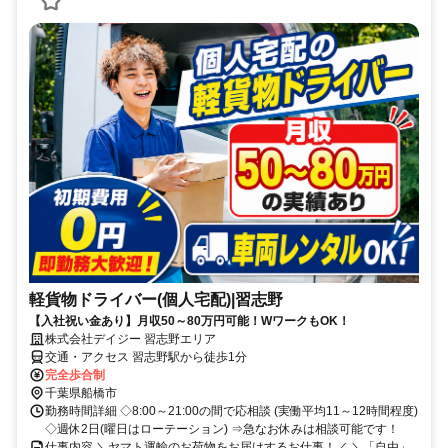
軽貨物ドライバー(個人宅配)|習志野
【入社祝い金あり】月収50～80万円可能！WワークもOK！
株式会社デイジー 習志野エリア
交通・アクセス 習志野駅から徒歩1分
完全歩合制
千葉県船橋市
勤務時間詳細 ◇8:00～21:00の間で応相談 (実働平均11～12時間程度)
◇週休2日(曜日はローテーション) ⇒急なお休みは相談可能です！
仕事内容 ＼ヤマト運輸のお荷物をお届けするお仕事！／ ＼「自由」