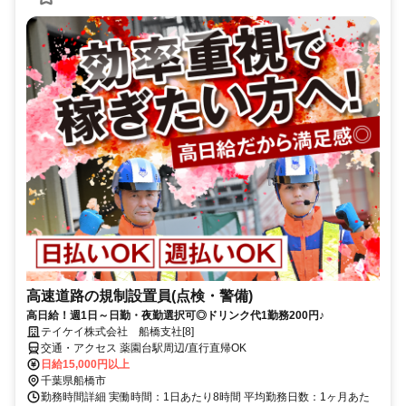
高速道路の規制設置員(点検・警備)
高日給！週1日～日勤・夜勤選択可◎ドリンク代1勤務200円♪
テイケイ株式会社 船橋支社[8]
交通・アクセス 薬園台駅周辺/直行直帰OK
日給15,000円以上
千葉県船橋市
勤務時間詳細 実働時間：1日あたり8時間 平均勤務日数：1ヶ月あた