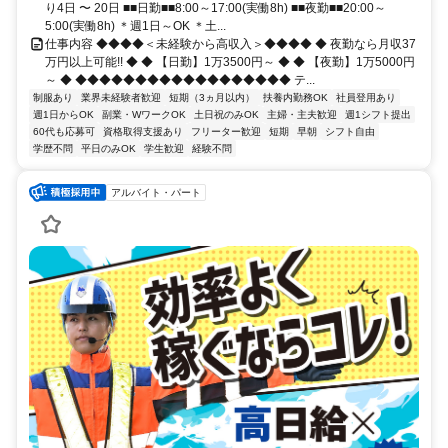
り4日 〜 20日 ■■日勤■■8:00～17:00(実働8h) ■■夜勤■■20:00～
5:00(実働8h) ＊週1日～OK ＊土...
仕事内容 ◆◆◆◆＜未経験から高収入＞◆◆◆◆ ◆ 夜勤なら月収37
万円以上可能!! ◆ ◆ 【日勤】1万3500円～ ◆ ◆ 【夜勤】1万5000円
～ ◆ ◆◆◆◆◆◆◆◆◆◆◆◆◆◆◆◆◆◆ テ...
制服あり
業界未経験者歓迎
短期（3ヵ月以内）
扶養内勤務OK
社員登用あり
週1日からOK
副業・WワークOK
土日祝のみOK
主婦・主夫歓迎
週1シフト提出
60代も応募可
資格取得支援あり
フリーター歓迎
短期
早朝
シフト自由
学歴不問
平日のみOK
学生歓迎
経験不問
アルバイト・パート