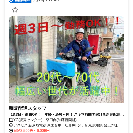
アルバイト・パート
新聞配達スタッフ
【週3日～勤務OK！】年齢・経験不問！ スキマ時間で稼げる新聞配達の
お仕事です。
YC(読売センター) 薬円台(加藤新聞舗)
アクセス 新京成電鉄 薬園台東口徒歩約3分、新京成電鉄 習志野徒歩
約8分、新京成電鉄 北習志野西口徒歩約16分
日給2,500円～6,000円