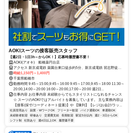
AOKIスーツの接客販売スタッフ
【週2日・1日3h～からOK！】応募時履歴書不要！
AOKI(アオキ) 船橋薬円台店
アクセス 新京成電鉄 薬園台東口徒歩約5分、新京成電鉄 習志野徒歩
約11分、新京成電鉄 前原東口徒歩約18分 新京成線「薬園台駅」より
時給1,150円～1,400円
徒歩5分
千葉県船橋市
勤務時間 9:45～15:00,9:45～16:00 9:45～17:00,9:45～18:00 11:30～
20:00,14:00～20:00 16:00～20:00,17:00～20:00 週2日...
仕事内容 お仕事内容 未経験からでもスタイリストになれるチャンス
☆ スーツのAOKIではアルバイトを募集しています。 主な業務内容は
【接客(採寸/コーディネート提案)】や 【陳列】【レジ(お会計/ラッ...
社員登用あり
副業・WワークOK
フリーター歓迎
バイク通勤OK
車通勤OK
未経験者歓迎
研修あり
交通費支給
長期歓迎
駅近5分以内
週2・3日からOK
シフト制
社割あり
週4日以上OK
履歴書不要