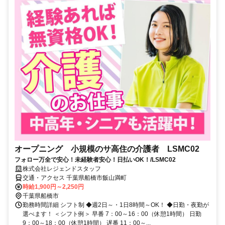
オープニング 小規模のサ高住の介護者 LSMC02
フォロー万全で安心！未経験者安心！日払いOK！/LSMC02
株式会社レジェンドスタッフ
交通・アクセス 千葉県船橋市飯山満町
時給1,900円～2,250円
千葉県船橋市
勤務時間詳細 シフト制 ◆週2日～・1日8時間～OK！ ◆日勤・夜勤が
選べます！ ＜シフト例＞ 早番 7：00～16：00（休憩1時間） 日勤
9：00～18：00（休憩1時間） 遅番 11：00～...