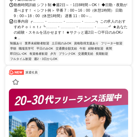
勤務時間詳細 シフト制 ◆週2日～・1日8時間～OK！ ◆日勤・夜勤が
選べます！ ＜シフト例＞ 早番 7：00～16：00（休憩1時間） 日勤
9：00～18：00（休憩1時間） 遅番 11：00～...
仕事内容 ┏………・…………・…………・………┓ この求人のおす
すめＰｏｉｎｔ♪ ┗………・…………・…………・………┛ ★あなた
の経験・スキルを活かせます！ ★サクッと週2日～◎平日のみOK♪
★...
制服あり
業界未経験者歓迎
土日祝のみOK
資格取得支援あり
フリーター歓迎
早朝
職場見学可
平日のみOK
交通費全額支給
午前
経験者歓迎
夜間
即日払いOK
有資格者歓迎
夕方
ブランクOK
交通費支給
長期歓迎
フルタイム歓迎
週2・3日からOK
派遣社員