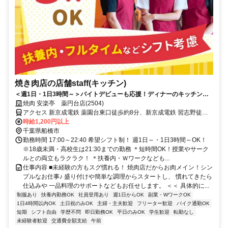
焼き肉店の店舗staff(キッチン)
＜週1日・1日3時間～＞バイトデビューも応援！ディナーのキッチン補
助で手順は丁寧に◎随時昇給あり
焼肉 安楽亭 薬円台店(2504)
アクセス 新京成電鉄 薬園台東口徒歩約8分、新京成電鉄 習志野徒歩
約10分、新京成電鉄 北習志野西口徒歩約19分 習志野駅/薬園台駅より
時給1,200円以上
徒歩8分/車通勤OK！
千葉県船橋市
勤務時間 17:00～22:40 希望シフト制！ 週1日～・1日3時間～OK！
※18歳未満・高校生は21:30までの勤務 ＊短時間OK！授業やサーク
ルとの両立もラクラク！ ＊扶養内・Ｗワークなども...
仕事内容 ■未経験の方もスグ慣れる！ 焼肉店だからお肉メイン！シン
プルなお仕事♪ 盛り付けや簡単な調理からスタートし、 慣れてきたら
仕込みや 一品料理のサポートなどもお任せします。 ＜＜ 具体的に...
制服あり
扶養内勤務OK
社員登用あり
週1日からOK
副業・WワークOK
1日4時間以内OK
土日祝のみOK
主婦・主夫歓迎
フリーター歓迎
バイク通勤OK
短期
シフト自由
学歴不問
即日勤務OK
平日のみOK
学生歓迎
転勤なし
未経験者歓迎
交通費全額支給
午前