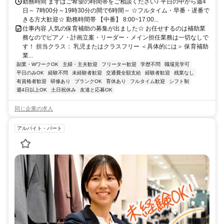
勤務時間 まずはご希望の時間帯をご相談ください♪ 平日の中から週4
日～ 7時00分～19時30分の間で6時間～ ☆フルタイム・早番・遅番で
きる方大歓迎☆ 勤務時間帯 【中番】 8:00~17:00...
仕事内容 人気の保育補助の募集が出ました☆ お任せするのは補助業
務なのでピアノ・計画立案・リーダー・メイン担任業務は一切なしで
す！ 担当クラス： 乳児またはクラスフリー ＜具体的には＞ 保育補助
業...
副業・WワークOK
主婦・主夫歓迎
フリーター歓迎
学歴不問
職場見学可
平日のみOK
経験不問
未経験者歓迎
交通費全額支給
経験者歓迎
残業なし
有資格者歓迎
研修あり
ブランクOK
育休あり
フルタイム歓迎
シフト制
週4日以上OK
土日祝休み
友達と応募OK
同じ企業の求人
アルバイト・パート