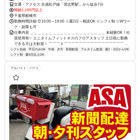
交通・アクセス 京成松戸線「習志野駅」から徒歩7分
時給1,190円以上
千葉県船橋市
勤務時間詳細 ⏰10:00～19:00 ☆週2日～相談OK ☆シフト制 ☆Wワー
ク・副業も可
仕事内容 ＿＿＿＿＿＿＿＿＿＿＿＿＿＿＿＿＿＿＿＿ 未経験OK！社
員登用有✨ エニタイムフィットネスのフロアスタッフ 土日祝に勤務
できる方は大歓迎！ ￣￣￣Ｖ￣￣￣￣￣￣￣￣￣￣￣￣￣￣￣￣ ...
シフト自由
平日のみOK
午前
夕方
長期歓迎
フルタイム歓迎
週2・3日からOK
シフト制
週4日以上OK
アルバイト・パート