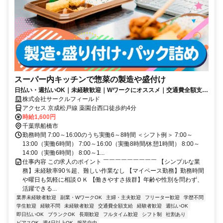
スーパー内キッチンで惣菜の製造や盛付け
日払い・週払いOK｜未経験歓迎｜Wワークにオススメ｜交通費全額支給
｜駅チカ
株式会社サークルフィールド
アクセス 京成松戸線 薬園台西口徒歩約4分
時給1,600円
千葉県船橋市
勤務時間 7:00～16:00のうち実働6～8時間 ＜シフト例＞ 7:00～
13:00（実働6時間） 7:00～16:00（実働8時間/休憩1時間） 8:00～
14:00（実働6時間） 8:00～1...
仕事内容 この求人のポイント ￣￣￣￣￣￣￣￣￣ 【シンプルな業
務】未経験率90％超、難しい作業なし 【マイペース勤務】勤務時間
や曜日も気軽に相談ＯＫ 【働きやすさ抜群】年齢や性別を問わず、
活躍できる...
業界未経験者歓迎
副業・WワークOK
主婦・主夫歓迎
フリーター歓迎
学歴不問
学生歓迎
経験不問
未経験者歓迎
交通費全額支給
経験者歓迎
週払いOK
即日払いOK
ブランクOK
長期歓迎
フルタイム歓迎
シフト制
社割あり
ピアスOK
週4日以上OK
服装自由