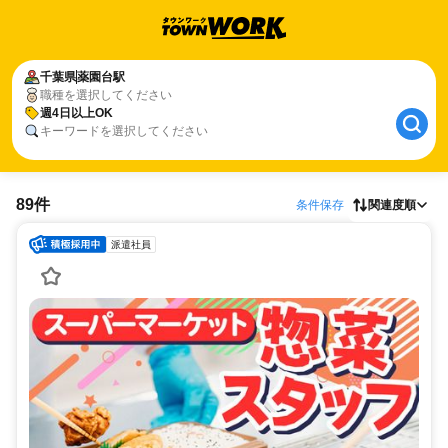
千葉県
薬園台駅
職種を選択してください
週4日以上OK
キーワードを選択してください
89件
条件保存
関連度順
派遣社員