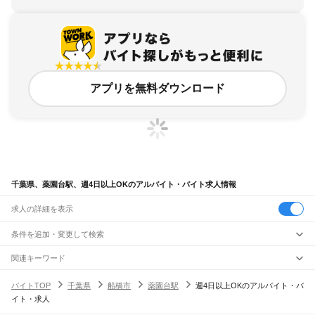
アプリを無料ダウンロード
千葉県、薬園台駅、週4日以上OKのアルバイト・バイト求人情報
求人の詳細を表示
条件を追加・変更して検索
市区町村を追加・変更
関連キーワード
完全在宅ワーク 全国
シール貼り 在宅
現在地周辺
ガチャガチャ
犬カフェ
千葉県
駅を追加・変更
バイトTOP
千葉県
船橋市
薬園台駅
週4日以上OKのアルバイト・バ
千葉県
すべて
イト・求人
千葉市
すべて
職種を追加・変更
JR武蔵野線
中央区
花見川区
稲毛区
若葉区
緑区
美浜区