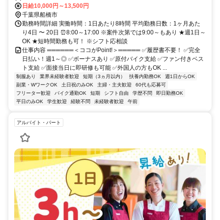
日給10,000円～13,500円
千葉県船橋市
勤務時間詳細 実働時間：1日あたり8時間 平均勤務日数：1ヶ月あた
り4日 〜 20日 ⏰8:00～17:00 ※案件次第では9:00～もあり ★週1日～
OK ★短時間勤務も可！ ※シフト応相談
仕事内容 ══════＜ココがPoint!＞═════ ✅履歴書不要！ ✅完全
日払い！週1～◎ ✅ボーナスあり ✅原付バイク支給 ✅ファン付きベス
ト支給 ✅面接当日に即研修も可能 ✅外国人の方もOK ...
制服あり
業界未経験者歓迎
短期（3ヵ月以内）
扶養内勤務OK
週1日からOK
副業・WワークOK
土日祝のみOK
主婦・主夫歓迎
60代も応募可
フリーター歓迎
バイク通勤OK
短期
シフト自由
学歴不問
即日勤務OK
平日のみOK
学生歓迎
経験不問
未経験者歓迎
午前
アルバイト・パート