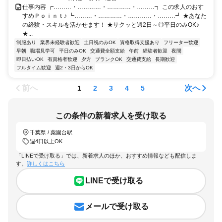
仕事内容 ┏………・…………・…………・………┓ この求人のおす
すめＰｏｉｎｔ♪ ┗………・…………・…………・………┛ ★あなた
の経験・スキルを活かせます！ ★サクッと週2日～◎平日のみOK♪
★...
制服あり
業界未経験者歓迎
土日祝のみOK
資格取得支援あり
フリーター歓迎
早朝
職場見学可
平日のみOK
交通費全額支給
午前
経験者歓迎
夜間
即日払いOK
有資格者歓迎
夕方
ブランクOK
交通費支給
長期歓迎
フルタイム歓迎
週2・3日からOK
前へ
次へ
1
2
3
4
5
この条件の新着求人を受け取る
千葉県 / 薬園台駅
週4日以上OK
「LINEで受け取る」では、新着求人のほか、おすすめ情報なども配信しま
す。
詳しくはこちら
LINEで受け取る
メールで受け取る