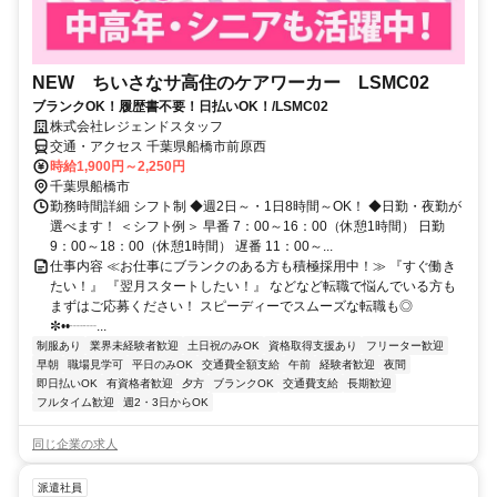
NEW ちいさなサ高住のケアワーカー LSMC02
ブランクOK！履歴書不要！日払いOK！/LSMC02
株式会社レジェンドスタッフ
交通・アクセス 千葉県船橋市前原西
時給1,900円～2,250円
千葉県船橋市
勤務時間詳細 シフト制 ◆週2日～・1日8時間～OK！ ◆日勤・夜勤が
選べます！ ＜シフト例＞ 早番 7：00～16：00（休憩1時間） 日勤
9：00～18：00（休憩1時間） 遅番 11：00～...
仕事内容 ≪お仕事にブランクのある方も積極採用中！≫ 『すぐ働き
たい！』 『翌月スタートしたい！』 などなど転職で悩んでいる方も
まずはご応募ください！ スピーディーでスムーズな転職も◎
✼••┈┈...
制服あり
業界未経験者歓迎
土日祝のみOK
資格取得支援あり
フリーター歓迎
早朝
職場見学可
平日のみOK
交通費全額支給
午前
経験者歓迎
夜間
即日払いOK
有資格者歓迎
夕方
ブランクOK
交通費支給
長期歓迎
フルタイム歓迎
週2・3日からOK
同じ企業の求人
派遣社員