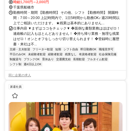
時給1,700円～2,000円
千葉県船橋市
勤務時間・期間 【勤務時間】 その他、シフト 【勤務時間】 開園時
間：7:00～20:00 上記時間内で、1日5時間から勤務OK♪ 週20時間以
上でご相談いただけます。 ★残業は基本的にありません...
仕事内容 ▼まずはココをチェック▼ ❖面倒な書類業務はほぼゼロ！
連絡帳の記入もほとんどありません！ ❖持ち帰り業務・無理な残業
はゼロ！オンとオフをしっかり切り替えられます！ ❖登録時に履歴
書・来社は不...
主婦・主夫歓迎
フリーター歓迎
短期
シフト自由
即日勤務OK
職場見学可
平日のみOK
未経験者歓迎
経験者歓迎
残業なし
有資格者歓迎
社会保険完備
制服貸与
ブランクOK
育休あり
交通費支給
長期歓迎
フルタイム歓迎
シフト制
週4日以上OK
同じ企業の求人
派遣社員