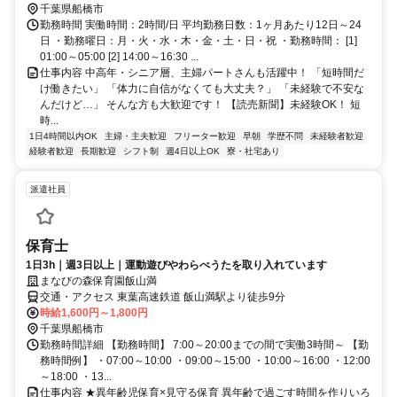
千葉県船橋市
勤務時間 実働時間：2時間/日 平均勤務日数：1ヶ月あたり12日～24
日 ・勤務曜日：月・火・水・木・金・土・日・祝 ・勤務時間： [1]
01:00～05:00 [2] 14:00～16:30 ...
仕事内容 中高年・シニア層、主婦パートさんも活躍中！ 「短時間だ
け働きたい」 「体力に自信がなくても大丈夫？」 「未経験で不安な
んだけど…」 そんな方も大歓迎です！ 【読売新聞】未経験OK！ 短
時...
1日4時間以内OK
主婦・主夫歓迎
フリーター歓迎
早朝
学歴不問
未経験者歓迎
経験者歓迎
長期歓迎
シフト制
週4日以上OK
寮・社宅あり
派遣社員
保育士
1日3h｜週3日以上｜運動遊びやわらべうたを取り入れています
まなびの森保育園飯山満
交通・アクセス 東葉高速鉄道 飯山満駅より徒歩9分
時給1,600円～1,800円
千葉県船橋市
勤務時間詳細 【勤務時間】 7:00～20:00までの間で実働3時間～ 【勤
務時間例】 ・07:00～10:00 ・09:00～15:00 ・10:00～16:00 ・12:00
～18:00 ・13...
仕事内容 ★異年齢児保育×見守る保育 異年齢で過ごす時間を作りいろ