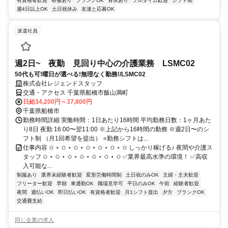
有資格者歓迎
研修あり
ブランクOK
育休あり
フルタイム歓迎
シフト制
週4日以上OK
土日祝休み
友達と応募OK
派遣社員
週2日~ 夜勤 見回り中心の介護業務 LSMC02
50代も可!曜日が選べる!無理なく勤務!/LSMC02
株式会社レジェンドスタッフ
交通・アクセス 千葉県船橋市飯山満町
日給34,200円～37,800円
千葉県船橋市
勤務時間詳細 実働時間：1日あたり16時間 平均勤務日数：1ヶ月あた
り8日 夜勤 16:00〜翌11:00 ※上記から16時間の勤務 ※週2日〜のシ
フト制 （月1回希望を提出） ⭐勤務シフトは...
仕事内容 ✩ ⋆ ✩ ⋆ ✩ ⋆ ✩ ⋆ ✩ ⋆ ✩ ⋆ ✩ しっかり稼げる♪ 夜間や介護ス
タッフ ✩ ⋆ ✩ ⋆ ✩ ⋆ ✩ ⋆ ✩ ⋆ ✩ ⋆ ✩ ✅業界最高水準の環境！ ✅高収
入可能な...
制服あり
業界未経験者歓迎
変形労働時間制
土日祝のみOK
主婦・主夫歓迎
フリーター歓迎
早朝
車通勤OK
職場見学可
平日のみOK
午前
経験者歓迎
夜間
週払いOK
即日払いOK
有資格者歓迎
月1シフト提出
夕方
ブランクOK
交通費支給
同じ企業の求人