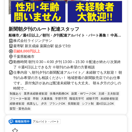
新聞朝夕刊のルート配達スタッフ
船橋市／週4日以上／朝刊・夕刊配達アルバイト・パート募集！ 中高年
活躍中／長期歓迎
株式会社ライジングサン
最寄駅 新京成線 薬園台駅 徒歩で3分
日給8,000円以上
千葉県船橋市
勤務時間 朝刊 0:30～4:00 夕刊 13:00～15:30 ※配達が終わり次第終
了 ※週4日以上できる方 ※朝刊のみ希望の方要相談
仕事内容 ＼朝刊夕刊の新聞配達アルバイト／ 未経験でも大歓迎！ 朝
刊のみ希望の方も相談ください！ 地域密着の新聞販売店でのお仕事
です。 原付免許があれば配達未経験でも大丈夫。 朝＆夕方の少しの
時間で...
制服あり
業界未経験者歓迎
扶養内勤務OK
副業・WワークOK
主婦・主夫歓迎
フリーター歓迎
早朝
大量募集
学歴不問
職場見学可
経験不問
未経験者歓迎
経験者歓迎
残業なし
夕方
ブランクOK
長期歓迎
シフト制
週4日以上OK
髪型・髪色自由
アルバイト・パート