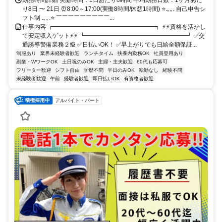
り8日 〜 21日 ⏰8:00～17:00(実働8時間/休憩1時間) ⭐.｡｡. 自己申告シ
フト制 .｡｡.⭐ ￣￣￣￣￣￣￣￣￣...
仕事内容 ┏━━━━━━━━━━━━━━━━━┓ ⚡⚡資格を活かし
て安定収入ゲット⚡⚡ ┗━━━━━━━━━━━━━━━━━┛ ✅交
通誘導警備業務２級 ✅日払いOK！ ✅早上がりでも日給全額保証...
制服あり
業界未経験者歓迎
ランチタイム
扶養内勤務OK
社員登用あり
副業・WワークOK
土日祝のみOK
主婦・主夫歓迎
60代も応募可
フリーター歓迎
シフト自由
学歴不問
平日のみOK
転勤なし
経験不問
未経験者歓迎
午前
経験者歓迎
即日払いOK
有資格者歓迎
アルバイト・パート