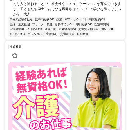
んな人と関わることで、社会性やコミュニケーションを育んでいきま
す。子どもたち同士であそびを展開させていく中で学びを得てほしい
から、大人...
業界未経験者歓迎
扶養内勤務OK
副業・WワークOK
1日4時間以内OK
主婦・主夫歓迎
フリーター歓迎
給料前払いOK
即日勤務OK
固定時間制
職場見学可
平日のみOK
経験不問
未経験者歓迎
交通費全額支給
週払いOK
即日払いOK
ブランクOK
育休あり
交通費支給
長期歓迎
派遣社員