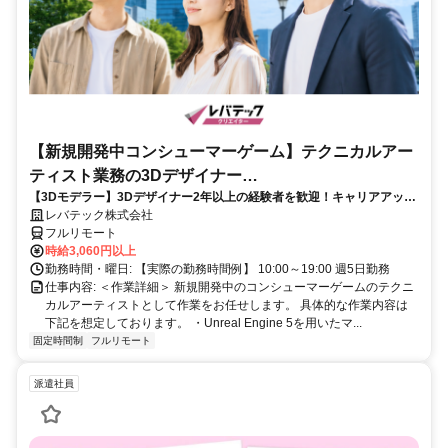
【新規開発中コンシューマーゲーム】テクニカルアー
ティスト業務の3Dデザイナー
【3Dモデラー】3Dデザイナー2年以上の経験者を歓迎！キャリアアップ
_LTCR547867_CP_CRG
を目指したい方も大歓迎♪
レバテック株式会社
フルリモート
時給3,060円以上
勤務時間・曜日: 【実際の勤務時間例】 10:00～19:00 週5日勤務
仕事内容: ＜作業詳細＞ 新規開発中のコンシューマーゲームのテクニ
カルアーティストとして作業をお任せします。 具体的な作業内容は
下記を想定しております。 ・Unreal Engine 5を用いたマ...
固定時間制
フルリモート
派遣社員