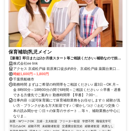
保育補助|乳児メイン
【新着】即日または2か月後スタート等ご相談ください♪補助なので担
任・計画書類・残業は一切なし☆
株式会社ee link
アクセス 京成松戸線 前原東口徒歩約8分、京成松戸線 薬園台東口徒
歩約11分
時給1,600円～1,800円
千葉県船橋市
勤務時間 まずはご希望の時間帯をご相談ください♪ 週3日～OK 月～
金 8時00分～18時00分の間で6時間～ご相談ください♪ ☆早番・遅番
できる方優先でご案内☆ 勤務時間帯 【早番】 7:00~...
仕事内容 ☆認可保育園にて保育補助業務をお任せします☆ 経験が浅
い方・ブランクがある方大歓迎です♪ ◇寝かしつけ ◇おむつ交換 ◇
本の読み聞かせ ◇日々の保育のサポート …等々、補助業務が中心に
なりま...
副業・WワークOK
主婦・主夫歓迎
フリーター歓迎
学歴不問
職場見学可
平日のみOK
経験不問
未経験者歓迎
交通費全額支給
経験者歓迎
残業なし