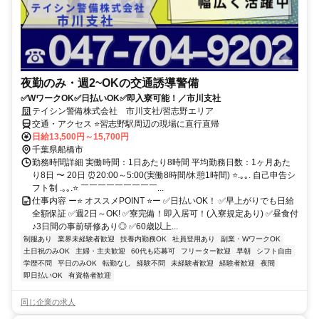
夜勤のみ・週2~OKの交通誘導警備
✅WワークOK✅日払いOK✅即入寮可能！／市川支社
テイシン警備株式会社 市川支社/習志野エリア
交通・アクセス ⭐習志野駅周辺の現場に直行直帰
日給13,500円～15,700円
千葉県船橋市
勤務時間詳細 実働時間：1日あたり8時間 平均勤務日数：1ヶ月あた
り8日 〜 20日 ⏰20:00～5:00(実働8時間/休憩1時間) ⭐.｡｡. 自己申告シ
フト制 .｡｡.⭐ ￣￣￣￣￣￣￣￣￣...
仕事内容 ー⭐ オススメPOINT ⭐ー ✅日払いOK！ ✅早上がりでも日給
全額保証 ✅週2日～OK! ✅寮完備！即入居可！(入寮規定あり) ✅昼食付
♪3日間の事前研修あり◎ ✅60歳以上...
制服あり
業界未経験者歓迎
扶養内勤務OK
社員登用あり
副業・WワークOK
土日祝のみOK
主婦・主夫歓迎
60代も応募可
フリーター歓迎
早朝
シフト自由
学歴不問
平日のみOK
転勤なし
経験不問
未経験者歓迎
経験者歓迎
夜間
即日払いOK
有資格者歓迎
同じ企業の求人