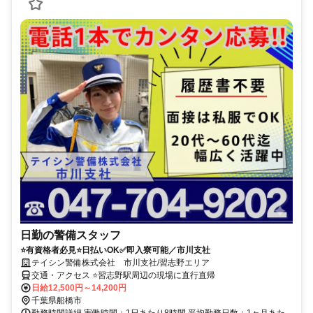
日勤の警備スタッフ
⭐有資格者必見⭐日払いOK✅即入寮可能／市川支社
テイシン警備株式会社 市川支社/習志野エリア
交通・アクセス ⭐習志野駅周辺の現場に直行直帰
日給12,500円～14,200円
千葉県船橋市
勤務時間詳細 実働時間：1日あたり8時間 平均勤務日数：1ヶ月あた