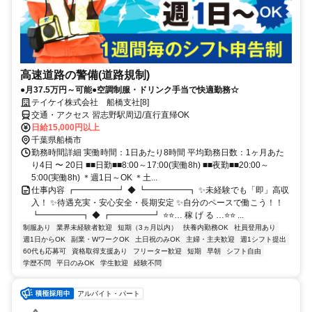
高速道路の警備(道路規制)
●月37.5万円～可能●空調制服・ドリンク手当で快適勤務☆
テイケイ株式会社 船橋支社[8]
交通・アクセス 習志野駅周辺/直行直帰OK
日給15,000円以上
千葉県船橋市
勤務時間詳細 実働時間：1日あたり8時間 平均勤務日数：1ヶ月あた
り4日 〜 20日 ■■日勤■■8:00～17:00(実働8h) ■■夜勤■■20:00～
5:00(実働8h) ＊週1日～OK ＊土...
仕事内容 ┏━━━━━┛ ◆ ┗━━━━━┓ ✨未経験でも「即」高収
入！ ✨待遇充実・安心安全・長期安定 ✨自分のペースで働こう！！
┗━━━━━┓ ◆ ┏━━━━━┛ ⭐⭐… 稼 げ る …⭐⭐ ...
制服あり
業界未経験者歓迎
短期（3ヵ月以内）
扶養内勤務OK
社員登用あり
週1日からOK
副業・WワークOK
土日祝のみOK
主婦・主夫歓迎
週1シフト提出
60代も応募可
資格取得支援あり
フリーター歓迎
短期
早朝
シフト自由
学歴不問
平日のみOK
学生歓迎
経験不問
アルバイト・パート