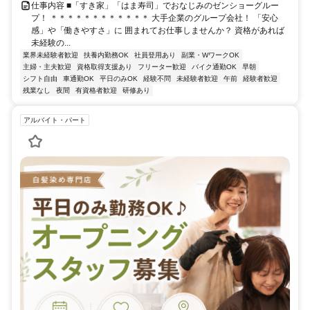
仕事内容 ■「すき家」「はま寿司」でおなじみのゼンショーグルー
プ！ ＊＊＊＊＊＊＊＊＊＊＊＊ 大手企業のグループ会社！ 「安心
感」や「働きやすさ」に 囲まれてお仕事しませんか？ 資格があれば
未経験の...
業界未経験者歓迎
扶養内勤務OK
社員登用あり
副業・WワークOK
主婦・主夫歓迎
資格取得支援あり
フリーター歓迎
バイク通勤OK
早朝
シフト自由
車通勤OK
平日のみOK
経験不問
未経験者歓迎
午前
経験者歓迎
残業なし
夜間
有資格者歓迎
研修あり
アルバイト・パート