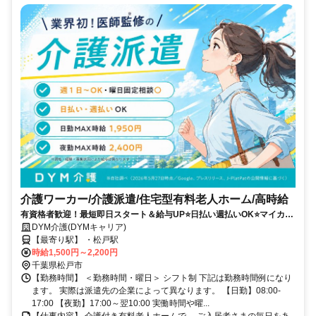
介護ワーカー/介護派遣/住宅型有料老人ホーム/高時給
有資格者歓迎！最短即日スタート＆給与UP⭐️日払い週払いOK⭐️マイカー
通勤可＆希望シフト柔軟対応✨
DYM介護(DYMキャリア)
【最寄り駅】 ・松戸駅
時給1,500円～2,200円
千葉県松戸市
【勤務時間】 ＜勤務時間・曜日＞ シフト制 下記は勤務時間例になり
ます。 実際は派遣先の企業によって異なります。 【日勤】08:00-
17:00 【夜勤】17:00～翌10:00 実働時間や曜...
【仕事内容】 介護付き有料老人ホームで、 ご入居者さまの毎日をあ