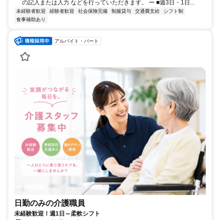
の記入または入力 などを行っていただきます。 ー ■週3日・1日...
未経験者歓迎
経験者歓迎
社会保険完備
制服貸与
交通費支給
シフト制
食事補助あり
アルバイト・パート
日勤のみの介護職員
未経験歓迎！週1日～柔軟シフト