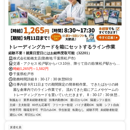
トレーディングカードを箱にセットするライン作業
経験不要！就業日翌日にはお給料受取可能（32201）
株式会社船橋支店(勤務地:千葉県松戸市)
交通・アクセス 松戸駅からバス10分、降りて目の前/東松戸駅からバ
ス10分、降りて目の前
時給1,265円～1,582円
千葉県松戸市
勤務時間詳細 8：30-17：30 休憩60分
仕事内容 9月11日までの期間限定の簡単軽作業。 できたばかりの綺
麗な倉庫内でのライン作業です。 流れてきた箱にアニメやゲームの
トレーディングカードを置いていただきます。 8：30-17：30 休憩...
制服あり
業界未経験者歓迎
扶養内勤務OK
週1日からOK
隔週シフト提出
主婦・主夫歓迎
60代も応募可
フリーター歓迎
バイク通勤OK
短期
シフト自由
学歴不問
職場見学可
平日のみOK
学生歓迎
転勤なし
経験不問
未経験者歓迎
週払いOK
即日払いOK
派遣社員