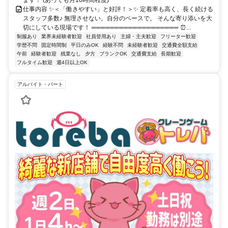
仕事内容 ✨＜「働きやすい」と好評！＞✨ 定着率も高く、長く続ける
スタッフ多数♪ 無理させない。自分のペースで。 そんな寄り添いを大
切にしている現場です！ ═══════════════════ ⏰...
制服あり
業界未経験者歓迎
社員登用あり
主婦・主夫歓迎
フリーター歓迎
学歴不問
固定時間制
平日のみOK
経験不問
未経験者歓迎
交通費全額支給
午前
経験者歓迎
残業なし
夕方
ブランクOK
交通費支給
長期歓迎
フルタイム歓迎
週4日以上OK
アルバイト・パート