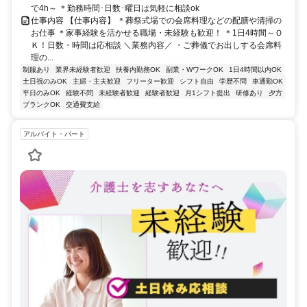
で4h～ ＊勤務時間･日数･曜日は気軽に相談ok
仕事内容 【仕事内容】 ＊葬祭式場での会席料理などの配膳や清掃の
お仕事 ＊家事経験を活かせる職場・未経験も歓迎！ ＊1日4時間～Ｏ
Ｋ！日数・時間は応相談 ＼業務内容／ ・ご葬儀でお出しする会席料
理の...
制服あり
業界未経験者歓迎
扶養内勤務OK
副業・WワークOK
1日4時間以内OK
土日祝のみOK
主婦・主夫歓迎
フリーター歓迎
シフト自由
学歴不問
車通勤OK
平日のみOK
経験不問
未経験者歓迎
経験者歓迎
月1シフト提出
研修あり
夕方
ブランクOK
交通費支給
アルバイト・パート