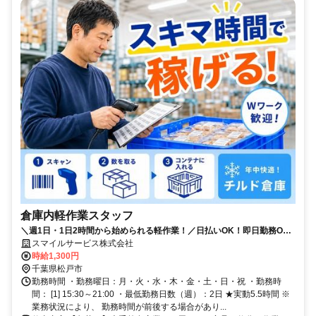
倉庫内軽作業スタッフ
＼週1日・1日2時間から始められる軽作業！／日払いOK！即日勤務OK♪
モクモク簡単軽作業★高時給×未経験者歓迎！履歴書不要！
スマイルサービス株式会社
時給1,300円
千葉県松戸市
勤務時間 ・勤務曜日：月・火・水・木・金・土・日・祝 ・勤務時
間： [1] 15:30～21:00 ・最低勤務日数（週）：2日 ★実動5.5時間 ※
業務状況により、 勤務時間が前後する場合があり...