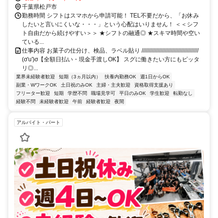
千葉県松戸市
勤務時間 シフトはスマホから申請可能！ TEL不要だから、「お休み
したいと言いにくいな・・・」という心配はいりません！ ＜＜シフ
ト自由だから続けやすい＞＞ ★シフトの融通◎ ★スキマ時間や空い
ている...
仕事内容 お菓子の仕分け、検品、ラベル貼り ///////////////////////////////////////
(σ'u')σ【全額日払い・現金手渡しOK】 スグに働きたい方にもピッタ
リ◎...
業界未経験者歓迎
短期（3ヵ月以内）
扶養内勤務OK
週1日からOK
副業・WワークOK
土日祝のみOK
主婦・主夫歓迎
資格取得支援あり
フリーター歓迎
短期
学歴不問
職場見学可
平日のみOK
学生歓迎
転勤なし
経験不問
未経験者歓迎
午前
経験者歓迎
夜間
アルバイト・パート