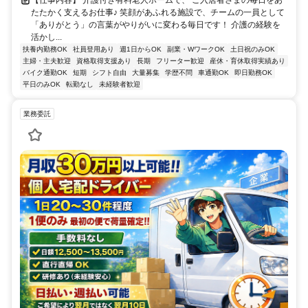
たたかく支えるお仕事♪ 笑顔があふれる施設で、チームの一員として
「ありがとう」の言葉がやりがいに変わる毎日です！ 介護の経験を
活かし...
扶養内勤務OK
社員登用あり
週1日からOK
副業・WワークOK
土日祝のみOK
主婦・主夫歓迎
資格取得支援あり
長期
フリーター歓迎
産休・育休取得実績あり
バイク通勤OK
短期
シフト自由
大量募集
学歴不問
車通勤OK
即日勤務OK
平日のみOK
転勤なし
未経験者歓迎
業務委託