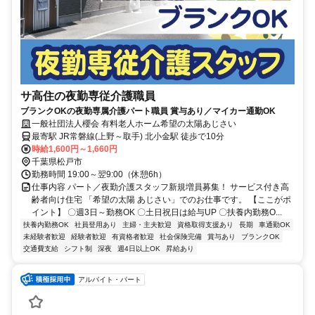
サ高住の夜勤専従介護職員
ブランクOKの夜勤専属介護パート職員 賞与あり／マイカー通勤OK
一般社団法人櫻会 有料老人ホーム希望の太陽あじさい
最寄駅 JR常磐線(上野～取手) 北小金駅 徒歩で10分
時給1,600円～1,660円
千葉県松戸市
勤務時間 19:00～翌9:00（休憩6h）
仕事内容 パート／夜勤介護スタッフ新規増員募集！ サービス付き高
齢者向け住宅 「希望の太陽 あじさい」でのお仕事です。 【ここがポ
イント】 〇週3日～勤務OK 〇土日祝日は給与UP 〇扶養内勤務O...
扶養内勤務OK
社員登用あり
主婦・主夫歓迎
資格取得支援あり
長期
車通勤OK
未経験者歓迎
経験者歓迎
有資格者歓迎
社会保険完備
賞与あり
ブランクOK
交通費支給
シフト制
深夜
週4日以上OK
昇給あり
アルバイト・パート