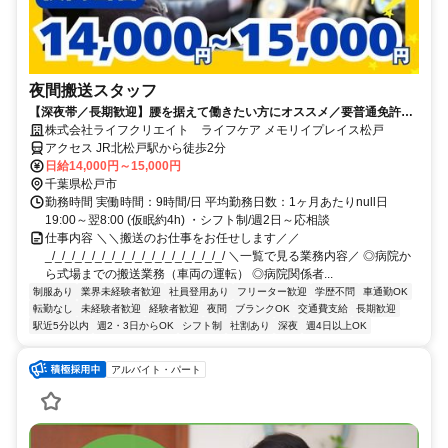
夜間搬送スタッフ
【深夜帯／長期歓迎】腰を据えて働きたい方にオススメ／要普通免許
（AT限定可）／学歴・経験不問／基礎スキル習得で昇給有り＋月20日勤
株式会社ライフクリエイト ライフケア メモリイプレイス松戸
務で「月額2万円」を別途支給／月収30万円も可能！
アクセス JR北松戸駅から徒歩2分
日給14,000円～15,000円
千葉県松戸市
勤務時間 実働時間：9時間/日 平均勤務日数：1ヶ月あたりnull日
19:00～翌8:00 (仮眠約4h) ・シフト制/週2日～応相談
仕事内容 ＼＼搬送のお仕事をお任せします／／
_/_/_/_/_/_/_/_/_/_/_/_/_/_/_/_/_/_/ ＼一覧で見る業務内容／ ◎病院か
ら式場までの搬送業務（車両の運転） ◎病院関係者...
制服あり
業界未経験者歓迎
社員登用あり
フリーター歓迎
学歴不問
車通勤OK
転勤なし
未経験者歓迎
経験者歓迎
夜間
ブランクOK
交通費支給
長期歓迎
駅近5分以内
週2・3日からOK
シフト制
社割あり
深夜
週4日以上OK
アルバイト・パート