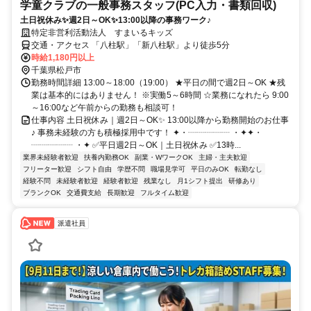
学童クラブの一般事務スタッフ(PC入力・書類回収)
土日祝休み✨週2日～OK✨13:00以降の事務ワーク♪
特定非営利活動法人 すまいるキッズ
交通・アクセス 「八柱駅」「新八柱駅」より徒歩5分
時給1,180円以上
千葉県松戸市
勤務時間詳細 13:00～18:00（19:00） ★平日の間で週2日～OK ★残
業は基本的にはありません！ ※実働5～6時間 ☆業務になれたら 9:00
～16:00など午前からの勤務も相談可！
仕事内容 土日祝休み｜週2日～OK✨ 13:00以降から勤務開始のお仕事
♪ 事務未経験の方も積極採用中です！ ✦・┈┈┈┈┈ ・✦✦・
┈┈┈┈┈ ・✦ ✅平日週2日～OK｜土日祝休み ✅13時...
業界未経験者歓迎
扶養内勤務OK
副業・WワークOK
主婦・主夫歓迎
フリーター歓迎
シフト自由
学歴不問
職場見学可
平日のみOK
転勤なし
経験不問
未経験者歓迎
経験者歓迎
残業なし
月1シフト提出
研修あり
ブランクOK
交通費支給
長期歓迎
フルタイム歓迎
派遣社員