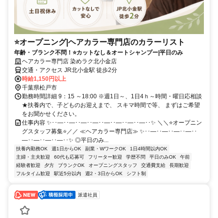
⭐オープニング|ヘアカラー専門店のカラーリスト
年齢・ブランク不問！⭐カットなし＆オートシャンプー|平日のみ
ヘアカラー専門店 染めラク北小金店
交通・アクセス JR北小金駅 徒歩2分
時給1,150円以上
千葉県松戸市
勤務時間詳細 9：15 ～18:00 ※週1日～、1日4ｈ～時間・曜日応相談
★扶養内で、子どものお迎えまで、 スキマ時間で等、 まずはご希望
をお聞かせください。
仕事内容 ✨･･―･･―･･―･･―･･―･･―･･―･･―･･✨ ＼＼⭐オープニン
グスタッフ募集⭐／／ ≪ヘアカラー専門店≫ ✨･･―･･―･･―･･―･･
―･･―･･―･･―･･✨ ◎平日のみ...
扶養内勤務OK
週1日からOK
副業・WワークOK
1日4時間以内OK
主婦・主夫歓迎
60代も応募可
フリーター歓迎
学歴不問
平日のみOK
午前
経験者歓迎
夕方
ブランクOK
オープニングスタッフ
交通費支給
長期歓迎
フルタイム歓迎
駅近5分以内
週2・3日からOK
シフト制
派遣社員