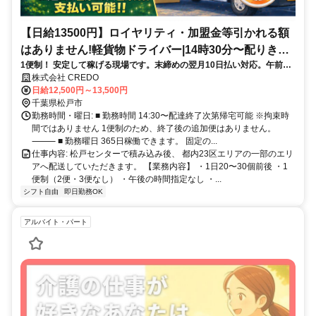
【日給13500円】ロイヤリティ・加盟金等引かれる額
はありません!軽貨物ドライバー|14時30分〜配りきっ
1便制！ 安定して稼げる現場です。末締めの翌月10日払い対応。午前中
たら終了 荷物20〜30個!直行直帰!
（自由に稼働時間決めれる）案件もあり、組み合わせ可能！！
株式会社 CREDO
日給12,500円～13,500円
千葉県松戸市
勤務時間・曜日: ■ 勤務時間 14:30〜配達終了次第帰宅可能 ※拘束時
間ではありません 1便制のため、終了後の追加便はありません。
⸻ ■ 勤務曜日 365日稼働できます。 固定の...
仕事内容: 松戸センターで積み込み後、 都内23区エリアの一部のエリ
アへ配送していただきます。 【業務内容】 ・1日20〜30個前後 ・1
便制（2便・3便なし） ・午後の時間指定なし ・...
シフト自由
即日勤務OK
アルバイト・パート