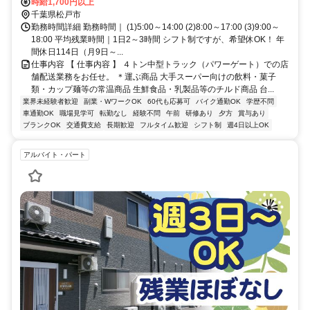
車・バイク通勤OK！/ 「柏駅」「我孫子駅」「松戸駅」「流山おおた
時給1,700円以上
かの森駅」等からもアクセス良好◎
千葉県松戸市
勤務時間詳細 勤務時間｜ (1)5:00～14:00 (2)8:00～17:00 (3)9:00～
18:00 平均残業時間｜1日2～3時間 シフト制ですが、希望休OK！ 年
間休日114日（月9日～...
仕事内容 【 仕事内容 】 ４トン中型トラック（パワーゲート）での店
舗配送業務をお任せ。 ＊運ぶ商品 大手スーパー向けの飲料・菓子
類・カップ麺等の常温商品 生鮮食品・乳製品等のチルド商品 台...
業界未経験者歓迎
副業・WワークOK
60代も応募可
バイク通勤OK
学歴不問
車通勤OK
職場見学可
転勤なし
経験不問
午前
研修あり
夕方
賞与あり
ブランクOK
交通費支給
長期歓迎
フルタイム歓迎
シフト制
週4日以上OK
アルバイト・パート