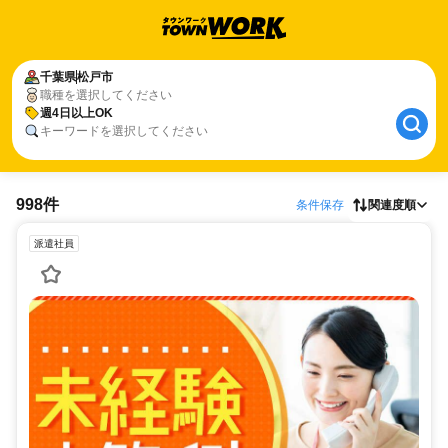
千葉県
松戸市
職種を選択してください
週4日以上OK
キーワードを選択してください
998件
条件保存
関連度順
派遣社員