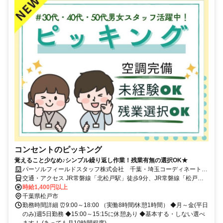
コンセントのピッキング
覚えること少なめ♪シンプル繰り返し作業！残業有無の選択OK★
パーソルフィールドスタッフ株式会社 千葉・埼玉コーディネートセ
ンター(千葉)/BR26-0570409
交通・アクセス JR常磐線「北松戸駅」徒歩9分、JR常磐線「松戸
駅」徒歩24分★自転車通勤OK★交通費全額支給
時給1,400円以上
千葉県松戸市
勤務時間詳細 ⏰9:00～18:00 （実働8時間/休憩1時間） ◆月～金(平日
のみ)週5日勤務 ◆15:00～15:15に休憩あり ◆基本する・しない選べ
ます！ (あっても月10時間程度)