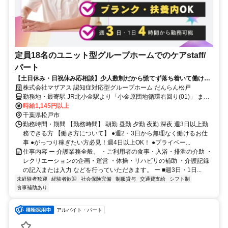
定員18名のユニット型グループホームでのケアstaff/
パート
【土日休み・日祝休み応相談】少人数制だから慌てず落ち着いて働け
る。アットホームな9名×2ユニット制！
株式会社マザアス 認知症対応型グループホーム だんらん松戸
勤務地・最寄駅 JR北小金駅より「小金原団地循環右回り(01)」 また
は「バス案内所(０２)」行バスで8分、「御堂の上」バス停から150m
時給1,145円以上
【南千住駅】から車で47分 【柏駅】から電車で32分
千葉県松戸市
勤務時間・期間 【勤務時間】 朝勤 昼勤 夕勤 夜勤 深夜 週3日以上勤
務できる方 【働き方について】 ●週2・3日から無理なく働けるお仕
事 ●がっつり稼ぎたい方必見！週4日以上OK！ ●プライベー...
仕事内容 ー 介護業務全般。 ・ご利用者の食事・入浴・排泄の介助 ・
レクリエーションの企画・運営 ・体操・リハビリの補助 ・介護記録
の記入または入力 などを行っていただきます。 ー ■週3日・1日...
未経験者歓迎
経験者歓迎
社会保険完備
制服貸与
交通費支給
シフト制
食事補助あり
アルバイト・パート