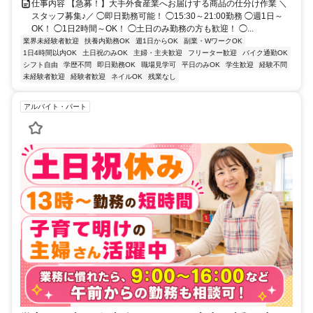
仕事内容 【急募！】大手外食産業へお届けする商品の仕分け作業 ＼
スタッフ募集♪／ ◯即日勤務可能！ ◯15:30～21:00勤務 ◯週1日～
OK！ ◯1日2時間～OK！ ◯土日のみ勤務の方も歓迎！ ◯...
業界未経験者歓迎
扶養内勤務OK
週1日からOK
副業・WワークOK
1日4時間以内OK
土日祝のみOK
主婦・主夫歓迎
フリーター歓迎
バイク通勤OK
シフト自由
学歴不問
即日勤務OK
職場見学可
平日のみOK
学生歓迎
経験不問
未経験者歓迎
経験者歓迎
ネイルOK
残業なし
アルバイト・パート