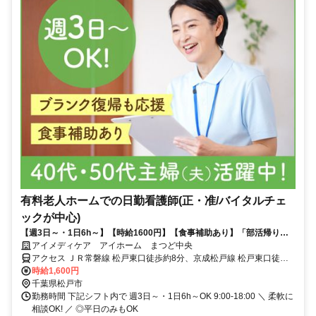
有料老人ホームでの日勤看護師(正・准/バイタルチェ
ックが中心)
【週3日～・1日6h～】【時給1600円】【食事補助あり】「部活帰りの
子どもを迎える時間に間に合わせたい」「体力にムリのないよう短時間
アイメディケア アイホーム まつど中央
から始めたい」など、シフトの相談はいつでも大歓迎♪Wワークも歓迎し
アクセス ＪＲ常磐線 松戸東口徒歩約8分、京成松戸線 松戸東口徒歩
ます!ライフスタイルに合わせて活躍したい方にピッタリ◎施設内の利用
約8分、京成松戸線 上本郷南口徒歩約18分
時給1,600円
者さまが対象なので「急な来院が多くて毎日せわしない」という悩みと
千葉県松戸市
は無縁！ゼンショーグループの安定した基盤のもと、ゆとりある環境で
勤務時間 下記シフト内で 週3日～・1日6h～OK 9:00-18:00 ＼ 柔軟に
資格を活かしませんか？
相談OK! ／ ◎平日のみもOK