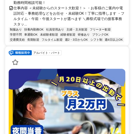
勤務時間相談可能！
仕事内容 ＜未経験からのスタート大歓迎！＞ ・お客様のご案内や電
話対応・事務処理などをお任せ ・未経験OK！丁寧に指導します ・フ
ルタイム・午前・午後スタートが選べます ＼葬祭式場での接客事務
スタッ...
制服あり
扶養内勤務OK
社員登用あり
主婦・主夫歓迎
フリーター歓迎
学歴不問
車通勤OK
未経験者歓迎
経験者歓迎
研修あり
ブランクOK
交通費支給
長期歓迎
フルタイム歓迎
週2・3日からOK
シフト制
週4日以上OK
アルバイト・パート