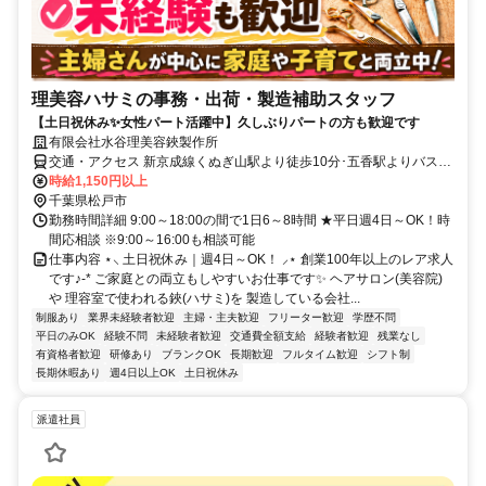
理美容ハサミの事務・出荷・製造補助スタッフ
【土日祝休み✨女性パート活躍中】久しぶりパートの方も歓迎です
有限会社水谷理美容鋏製作所
交通・アクセス 新京成線くぬぎ山駅より徒歩10分･五香駅よりバス10
分
時給1,150円以上
千葉県松戸市
勤務時間詳細 9:00～18:00の間で1日6～8時間 ★平日週4日～OK！時
間応相談 ※9:00～16:00も相談可能
仕事内容 ⋆⸜ 土日祝休み｜週4日～OK！ ⸝⋆ 創業100年以上のレア求人
です♪-* ご家庭との両立もしやすいお仕事です✨ ヘアサロン(美容院)
や 理容室で使われる鋏(ハサミ)を 製造している会社...
制服あり
業界未経験者歓迎
主婦・主夫歓迎
フリーター歓迎
学歴不問
平日のみOK
経験不問
未経験者歓迎
交通費全額支給
経験者歓迎
残業なし
有資格者歓迎
研修あり
ブランクOK
長期歓迎
フルタイム歓迎
シフト制
長期休暇あり
週4日以上OK
土日祝休み
派遣社員