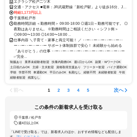
エクラシア松戸二ツ木
交通・アクセス ■電車：JR武蔵野線「新松戸駅」より徒歩16分、JR
常磐線「馬橋駅」東口より徒歩22分 ■路線バス：JR武蔵野線「新八
時給1,173円以上
柱駅」松戸新京成バス乗車15分→「小金消防署」停留所下車 徒歩５
千葉県松戸市
分
勤務時間詳細 ＜勤務時間＞ 09:00-18:00 ◎週1日～勤務可能です。 ◎
夜勤はありません。 ※勤務時間はご相談ください ＜シフト例＞
◎09:00〜13:00 ◎14:00〜18:00 ...
仕事内容 ＼子育て・家事と両立可能！ ／ ‥ー‥ー‥ー‥ー‥ー‥
ー‥ー‥ー‥ー‥ー サポート体制抜群で安心！ 未経験から始める
「ありがとう」の仕事 ‥ー‥ー‥ー‥ー‥ー‥ー‥ー‥ー‥ー‥ー
✅完全...
制服あり
業界未経験者歓迎
扶養内勤務OK
週1日からOK
副業・WワークOK
土日祝のみOK
主婦・主夫歓迎
資格取得支援あり
フリーター歓迎
バイク通勤OK
早朝
学歴不問
車通勤OK
平日のみOK
転勤なし
経験不問
未経験者歓迎
午前
経験者歓迎
残業なし
前へ
次へ
1
2
3
4
5
この条件の新着求人を受け取る
千葉県 / 松戸市
週4日以上OK
「LINEで受け取る」では、新着求人のほか、おすすめ情報なども配信しま
す。
詳しくはこちら