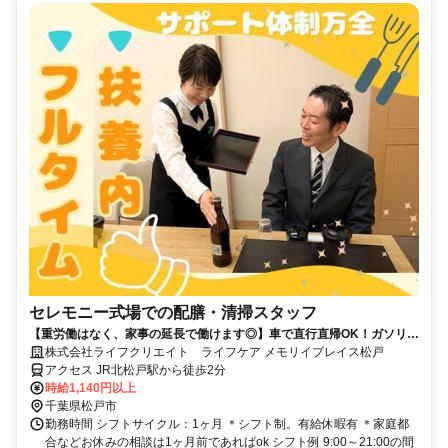
セレモニー式場での配膳・清掃スタッフ
【重労働はなく、家事の延長で働けます◎】車で直行直帰OK！ガソリン
代も支給します！／1日4h～OK！扶養内勤務やプライベート考慮のお休
株式会社ライフクリエイト ライフケア メモリイプレイス松戸
みも◎／社会保険完備／年齢不問・経験不問／未経験の方も大歓迎／主
アクセス JR北松戸駅から徒歩2分
婦（夫）活躍中／ブランクや職場復帰にもオススメ
時給1,140円以上
千葉県松戸市
勤務時間 シフトサイクル：1ヶ月 ＊シフト制。有給休暇有 ＊家庭都
合などお休みの相談は1ヶ月前であればok シフト例 9:00～21:00の間