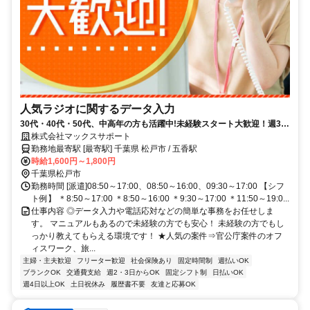
人気ラジオに関するデータ入力
30代・40代・50代、中高年の方も活躍中!未経験スタート大歓迎！週3日
～OK♪日払いOK！簡単なデータ入力などのオフィスワーク。簡単WEB
株式会社マックスサポート
登録で、お家にいながら、お仕事の紹介が受けられます☆彡
勤務地最寄駅 [最寄駅] 千葉県 松戸市 / 五香駅
時給1,600円～1,800円
千葉県松戸市
勤務時間 [派遣]08:50～17:00、08:50～16:00、09:30～17:00 【シフ
ト例】 ＊8:50～17:00 ＊8:50～16:00 ＊9:30～17:00 ＊11:50～19:0...
仕事内容 ◎データ入力や電話応対などの簡単な事務をお任せしま
す。 マニュアルもあるので未経験の方でも安心！ 未経験の方でもし
っかり教えてもらえる環境です！ ★人気の案件⇒官公庁案件のオフ
ィスワーク、旅...
主婦・主夫歓迎
フリーター歓迎
社会保険あり
固定時間制
週払いOK
ブランクOK
交通費支給
週2・3日からOK
固定シフト制
日払いOK
週4日以上OK
土日祝休み
履歴書不要
友達と応募OK