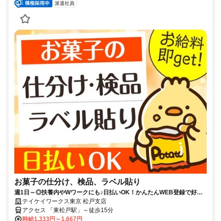
派遣社員
お菓子の仕分け、検品、ラベル貼り
週1日～◎扶養内やWワークにも♪日払いOK！かんたんWEB登録で好き
な時に働ける！
テイケイワークス東京 松戸支店
アクセス 「東松戸駅」～徒歩15分
時給1,333円～1,667円