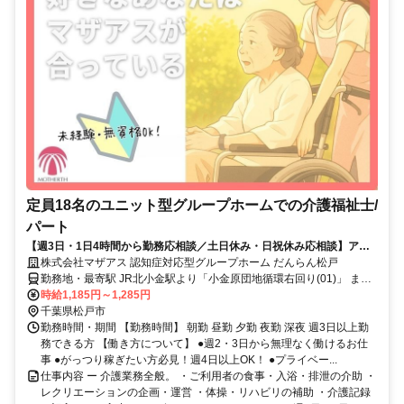
定員18名のユニット型グループホームでの介護福祉士/
パート
【週3日・1日4時間から勤務応相談／土日休み・日祝休み応相談】アッ
トホームな9名×2ユニット制！
株式会社マザアス 認知症対応型グループホーム だんらん松戸
勤務地・最寄駅 JR北小金駅より「小金原団地循環右回り(01)」 また
は「バス案内所(０２)」行バスで8分、「御堂の上」バス停から150m
時給1,185円～1,285円
【南千住駅】から車で47分 【柏駅】から電車で32分
千葉県松戸市
勤務時間・期間 【勤務時間】 朝勤 昼勤 夕勤 夜勤 深夜 週3日以上勤
務できる方 【働き方について】 ●週2・3日から無理なく働けるお仕
事 ●がっつり稼ぎたい方必見！週4日以上OK！ ●プライベー...
仕事内容 ー 介護業務全般。 ・ご利用者の食事・入浴・排泄の介助 ・
レクリエーションの企画・運営 ・体操・リハビリの補助 ・介護記録