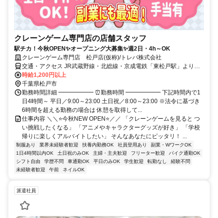
クレーンゲーム専門店の店舗スタッフ
駅チカ！今秋OPEN✨オープニング大募集✨週2日・4h～OK
クレーンゲーム専門店 松戸店(仮称)/トレバ株式会社
交通・アクセス JR武蔵野線・北総線・京成電鉄「東松戸駅」より徒
歩14分 ＊車・自転車通勤可
時給1,200円以上
千葉県松戸市
勤務時間詳細 ━━━━━━ ⏰勤務時間 ━━━━━━ 下記時間内で1
日4時間～ 平日／9:00～23:00 土日祝／8:00～23:00 ※法令に基づき
6時間を超える勤務の場合は 休憩を取得して...
仕事内容 ＼＼⭐今秋NEW OPEN⭐／／ 「クレーンゲームを見ると つ
い挑戦したくなる」 「アニメやキャラクターグッズが好き」 「学校
帰りに楽しくアルバイトしたい」 そんなあなたにピッタリ！ ...
制服あり
業界未経験者歓迎
扶養内勤務OK
社員登用あり
副業・WワークOK
1日4時間以内OK
土日祝のみOK
主婦・主夫歓迎
フリーター歓迎
バイク通勤OK
シフト自由
学歴不問
車通勤OK
平日のみOK
学生歓迎
転勤なし
経験不問
未経験者歓迎
午前
ネイルOK
派遣社員