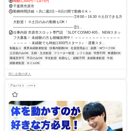
時給1,300円～1,875円
千葉県市原市
勤務時間詳細 ＜共に週2日～6日の間で勤務ＯＫ＞
――――――――――――――――― ①9:00～16:30 ※土日できる方
大歓迎！ ※土日のみの勤務もOK！
――――――――――――――――― ②1...
仕事内容 市原市スロット専門店 「SLOT COSMO 405」 NEWスタッ
フ大募集！ 未経験の方も積極採用中！ ～～～～～～～～～～～～～
～～～～ ・未経験でも時給1300円スタート♪ ・遅番スタ...
制服あり
業界未経験者歓迎
扶養内勤務OK
社員登用あり
副業・WワークOK
土日祝のみOK
主婦・主夫歓迎
フリーター歓迎
シフト自由
学歴不問
車通勤OK
職場見学可
平日のみOK
学生歓迎
転勤なし
経験不問
未経験者歓迎
午前
経験者歓迎
ネイルOK
同じ企業の求人
アルバイト・パート