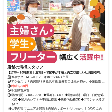
店舗の清掃スタッフ
【17時～20時勤務】週3日～で家事が学校と両立◎嬉しい社員割引有♪
カネサダ MEGAドン・キホーテUNY市原
アクセス ＪＲ内房線/ＪＲ総武本線 五井西口徒歩約35分、小湊鉄道 五
井西口徒歩約35分、連絡バス 五井西口徒歩約35分
時給1,200円
千葉県市原市
勤務時間 17:00～20:00 ◆週3日～OK！ ◆勤務時間・曜日・日数は応
相談 ◆翌月のシフトを事前に提出 ◆扶養内勤務OK ◆ブランクある方
もOK
仕事内容 マニュアル完備＆先輩のサポートもしっかり！ ////////// この