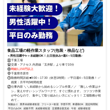
食品工場の軽作業スタッフ(包装・検品など)
＜男性活躍中✨＞未経験OK！土日祝休み×週4～5日勤務♪
千葉工場
交通・アクセス 内房線「五井駅」より車で10分
時給1,150円以上
千葉県市原市
勤務時間詳細 ■9:00～17:30（休憩1時間） ✅平日週4～5日勤務！ ✅
残業：月平均5時間程度
仕事内容 ＼＼未経験から始めるシンプル作業／／ 「難しい作業はナ
シ」覚えやすい シンプルワークで、すぐに慣れます。 コツコツ作業
が中心なので、 集中して取り組みたい方にピッタリ！ 工場勤務が初
めて...
制服あり
業界未経験者歓迎
フリーター歓迎
学歴不問
車通勤OK
固定時間制
平日のみOK
経験不問
未経験者歓迎
交通費全額支給
午前
経験者歓迎