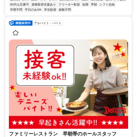
60代も応募可
資格取得支援あり
フリーター歓迎
短期
早朝
シフト自由
学歴不問
平日のみOK
学生歓迎
経験不問
アルバイト・パート
ファミリーレストラン 早朝帯のホールスタッフ