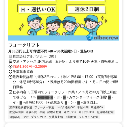
フォークリフト
月33万円以上可❗学歴不問♪40～50代活躍✨日・週払OK❗
株式会社アルバクルー【90】
交通・アクセス JR内房線「五井駅」より車で10分 ★車・自転車通勤
OK ★交通費規定内支給
時給1,800円～2,250円
千葉県市原市
勤務時間詳細 ＼週休2日のシフト制／ ⏰8:00～17:00 （実働7時間30
分、休憩1時間30分） ＊残業は月20時間程度です ＊月～日の間で週5
日勤務
仕事内容 ＼工場内でフォークリフト作業！／ ✨月収33万円以上可能
で稼げる！！✨ ▓▓▓▓▓ ▓・ポ・▓ ⭐カウンターフォーク使用❗ ▓・
イ・▓ ⭐高時給1800円＋残業あり ▓・ン・▓ ⭐週休2日...
業界未経験者歓迎
フリーター歓迎
バイク通勤OK
学歴不問
車通勤OK
固定時間制
経験不問
午前
経験者歓迎
週払いOK
即日払いOK
有資格者歓迎
研修あり
夕方
ブランクOK
交通費支給
長期歓迎
フルタイム歓迎