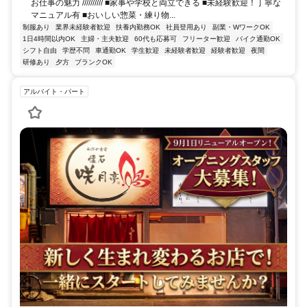
お仕事の魅力 ////////// ■家事や学校と両立できる ■未経験歓迎！丁寧な
マニュアル有 ■おいしい惣菜・練り物...
制服あり
業界未経験者歓迎
扶養内勤務OK
社員登用あり
副業・WワークOK
1日4時間以内OK
主婦・主夫歓迎
60代も応募可
フリーター歓迎
バイク通勤OK
シフト自由
学歴不問
車通勤OK
学生歓迎
未経験者歓迎
経験者歓迎
夜間
研修あり
夕方
ブランクOK
アルバイト・パート