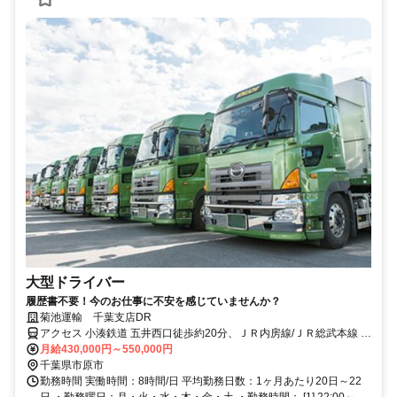
大型ドライバー
履歴書不要！今のお仕事に不安を感じていませんか？
菊池運輸 千葉支店DR
アクセス 小湊鉄道 五井西口徒歩約20分、ＪＲ内房線/ＪＲ総武本線 五
井西口徒歩約20分、連絡バス 五井西口徒歩約20分 五井駅より車で10
月給430,000円～550,000円
分
千葉県市原市
勤務時間 実働時間：8時間/日 平均勤務日数：1ヶ月あたり20日～22
日 ・勤務曜日：月・火・水・木・金・土 ・勤務時間： [1] 22:00～