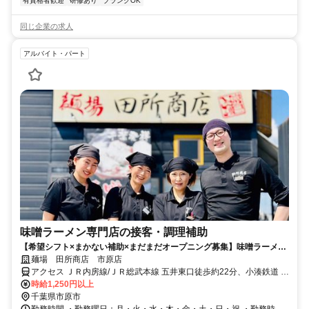
有資格者歓迎
研修あり
ブランクOK
同じ企業の求人
アルバイト・パート
味噌ラーメン専門店の接客・調理補助
【希望シフト×まかない補助×まだまだオープニング募集】味噌ラーメン
専門店「麺場 田所商店 市原店」は、4月にオープンしたばかり！まだま
麺場 田所商店 市原店
だ新しいお店だからこそ、みんなでアイデアを出し合いながら、もっと
アクセス ＪＲ内房線/ＪＲ総武本線 五井東口徒歩約22分、小湊鉄道 五
居心地のいいお店をつくっていける楽しさがあります。ランチに働きた
井東口徒歩約22分、ＪＲ内房線/ＪＲ総武本線 八幡宿西口徒歩約29分
時給1,250円以上
い主婦（夫）さんも、学校帰りの学生さんも、しっかり稼ぎたいフリー
※車・バイク通勤OK
千葉県市原市