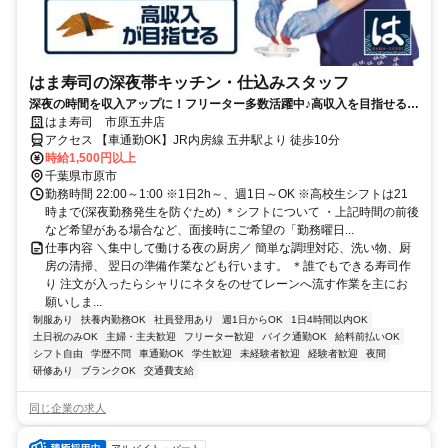
はま寿司の深夜帯キッチン・仕込みスタッフ
深夜の時間を収入アップに！フリーター多数活躍中♪高収入を目指せる環
境です！
はま寿司 市原五井店
アクセス 【車通勤OK】JR内房線 五井駅より 徒歩10分
時給1,500円以上
千葉県市原市
勤務時間 22:00～1:00 ※1日2h～、週1日～OK ※高校生シフトは21
時まで(深夜勤務発生を防ぐため) ＊シフトについて ・上記時間の前後
など希望がある場合など、面接時にご希望の「勤務曜日...
仕事内容 ＼集中して働ける夜の厨房／ 簡単な調理対応、洗い物、厨
房の清掃、 翌日の準備作業なども行います。 ＊誰でもできる寿司作
り 注文が入ったらシャリにネタをのせてレーンへ流す作業を主にお
願いしま...
制服あり
扶養内勤務OK
社員登用あり
週1日からOK
1日4時間以内OK
土日祝のみOK
主婦・主夫歓迎
フリーター歓迎
バイク通勤OK
給料前払いOK
シフト自由
学歴不問
車通勤OK
学生歓迎
未経験者歓迎
経験者歓迎
夜間
研修あり
ブランクOK
交通費支給
同じ企業の求人