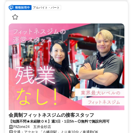
アルバイト・パート
会員制フィットネスジムの接客スタッフ
【知識不問★未経験ＯＫ】週3日・1日5h～◎無料で施設利用可
FitZone24 五井金杉店
交通・アクセス 「八幡宿駅」より車10分／車通勤OK