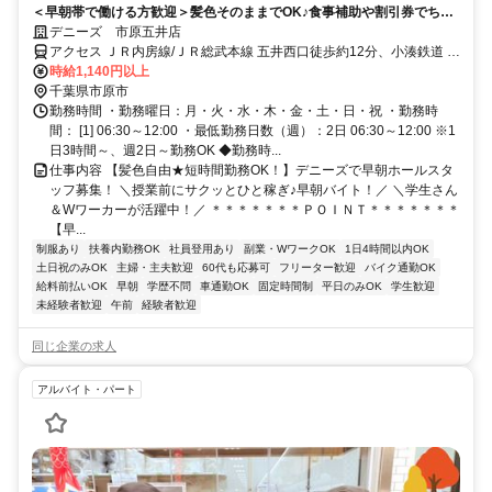
＜早朝帯で働ける方歓迎＞髪色そのままでOK♪食事補助や割引券でちょ
っと得するバイトです◎
デニーズ 市原五井店
アクセス ＪＲ内房線/ＪＲ総武本線 五井西口徒歩約12分、小湊鉄道 五
井西口徒歩約12分、連絡バス 五井西口徒歩約12分 五井駅より徒歩12
時給1,140円以上
分
千葉県市原市
勤務時間 ・勤務曜日：月・火・水・木・金・土・日・祝 ・勤務時
間： [1] 06:30～12:00 ・最低勤務日数（週）：2日 06:30～12:00 ※1
日3時間～、週2日～勤務OK ◆勤務時...
仕事内容 【髪色自由★短時間勤務OK！】デニーズで早朝ホールスタ
ッフ募集！ ＼授業前にサクッとひと稼ぎ♪早朝バイト！／ ＼学生さん
＆Wワーカーが活躍中！／ ＊＊＊＊＊＊＊ＰＯＩＮＴ＊＊＊＊＊＊＊
【早...
制服あり
扶養内勤務OK
社員登用あり
副業・WワークOK
1日4時間以内OK
土日祝のみOK
主婦・主夫歓迎
60代も応募可
フリーター歓迎
バイク通勤OK
給料前払いOK
早朝
学歴不問
車通勤OK
固定時間制
平日のみOK
学生歓迎
未経験者歓迎
午前
経験者歓迎
同じ企業の求人
アルバイト・パート