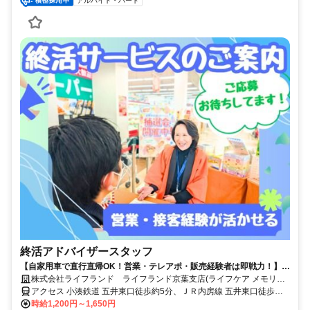
アルバイト・パート
終活アドバイザースタッフ
【自家用車で直行直帰OK！営業・テレアポ・販売経験者は即戦力！】週
3日～＆扶養内勤務OKだから、主婦さんも活躍中♪社会復帰の方も大歓
株式会社ライフランド ライフランド京葉支店(ライフケア メモリイ
迎です◎柔軟なシフト体制・しっかりとしたサポート体制充実で働きや
プレイス五井)
アクセス 小湊鉄道 五井東口徒歩約5分、ＪＲ内房線 五井東口徒歩約5
すさもバツグン！フルタイム希望も大歓迎！正社員登用実績もあります♪
分
時給1,200円～1,650円