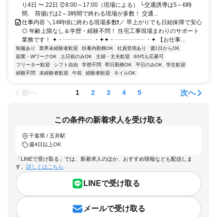
り4日 〜 22日 ⏰8:00～17:00（現場による） └交通誘導は5～6時
間、 荷揚げは2～3時間で終わる現場が多数！ 交通...
仕事内容 ＼14時頃に終わる現場多数❗／ 早上がりでも日給保障で安心
◎ 年齢上限なし＆学歴・経験不問！ 住宅工事現場まわりのサポート
業務です！ ✦・┈┈┈┈┈ ・✦✦・┈┈┈┈┈ ・✦ 【お仕事...
制服あり
業界未経験者歓迎
扶養内勤務OK
社員登用あり
週1日からOK
副業・WワークOK
土日祝のみOK
主婦・主夫歓迎
60代も応募可
フリーター歓迎
シフト自由
学歴不問
即日勤務OK
平日のみOK
学生歓迎
経験不問
未経験者歓迎
午前
経験者歓迎
ネイルOK
前へ
次へ
1
2
3
4
5
この条件の新着求人を受け取る
千葉県 / 五井駅
週4日以上OK
「LINEで受け取る」では、新着求人のほか、おすすめ情報なども配信しま
す。
詳しくはこちら
LINEで受け取る
メールで受け取る