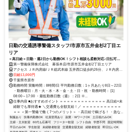
日勤の交通誘導警備スタッフ/市原市五井金杉2丁目エ
リア
＜高日給＞日勤・週2日から勤務OK！シフト相談も柔軟対応♪日払可◎
未経験歓迎★
第一警備保障株式会社 幕張本店/市原市五井金杉2丁目エリア
アクセス ＪＲ内房線/ＪＲ総武本線 五井西口徒歩約26分、ＪＲ内房線/
ＪＲ総武本線 五井西口徒歩約26分、ＪＲ内房線/ＪＲ総武本線 五井西
日給13,000円
口徒歩約26分 直行直帰OK＊交通費全額支給＊
千葉県市原市
勤務時間 実働時間：8時間/日 平均勤務日数：1ヶ月あたり8日～22日
・勤務曜日：月・火・水・木・金・土・日・祝 ・勤務時間： [1]
08:00～17:00 ・最低勤務日数（週）：2日 ※...
仕事内容 ■おすすめポイント ＝＝＝＝＝＝＝＝＝＝＝＝＝ 高日給×未
経験でも厚待遇★ ＼交通費も全額支給！／ ＝＝＝＝＝＝＝＝＝＝＝
＝＝ ＜第一警備で働く7つのメリット＞ ・高日給で稼げる！ ・急な...
制服あり
扶養内勤務OK
社員登用あり
副業・WワークOK
土日祝のみOK
主婦・主夫歓迎
60代も応募可
フリーター歓迎
シフト自由
学歴不問
固定時間制
平日のみOK
学生歓迎
未経験者歓迎
交通費全額支給
経験者歓迎
即日払いOK