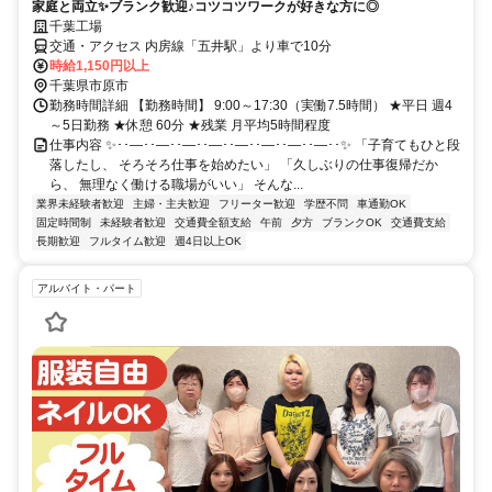
家庭と両立✨ブランク歓迎♪コツコツワークが好きな方に◎
千葉工場
交通・アクセス 内房線「五井駅」より車で10分
時給1,150円以上
千葉県市原市
勤務時間詳細 【勤務時間】 9:00～17:30（実働7.5時間） ★平日 週4
～5日勤務 ★休憩 60分 ★残業 月平均5時間程度
仕事内容 ✨･･―･･―･･―･･―･･―･･―･･―･･―･･✨ 「子育てもひと段
落したし、 そろそろ仕事を始めたい」 「久しぶりの仕事復帰だか
ら、 無理なく働ける職場がいい」 そんな...
業界未経験者歓迎
主婦・主夫歓迎
フリーター歓迎
学歴不問
車通勤OK
固定時間制
未経験者歓迎
交通費全額支給
午前
夕方
ブランクOK
交通費支給
長期歓迎
フルタイム歓迎
週4日以上OK
アルバイト・パート