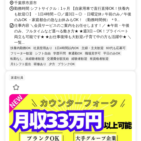
千葉県市原市
勤務時間 シフトサイクル：1ヶ月 【自家用車で直行直帰OK！扶養内
も歓迎◎】 ・1日4時間～◎／週3日～◎ ・日曜定休♪ 午前のみ／午後
のみOK ・家庭都合の急なお休みもOK！ （勤務時間例） ＊9...
仕事内容 ＼会員サービスのご案内をお任せします！／ ★午前・午後
のみ、フルタイムなど選べる働き方★ ★週3日～OK！プライベート
両立も可能です★ ★お仕事復帰も大歓迎♪子育て中の方も活躍中★ ＼
一覧...
扶養内勤務OK
社員登用あり
1日4時間以内OK
主婦・主夫歓迎
60代も応募可
フリーター歓迎
シフト自由
学歴不問
車通勤OK
職場見学可
平日のみOK
転勤なし
未経験者歓迎
交通費全額支給
経験者歓迎
有資格者歓迎
月1シフト提出
研修あり
夕方
ブランクOK
派遣社員