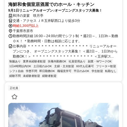
海鮮和食個室居酒屋でのホール・キッチン
9月1日リニューアルオープン♪オープニングスタッフ大募集！
和洋の楽宴 咲月亭
交通・アクセス ＪＲ五井駅西口より徒歩3分
時給1,300円以上
千葉県市原市
勤務時間詳細 16:00～24:00の間でシフト制 ＊週2日～、1日3h～勤務
ＯＫ！ ＊勤務時間・日数は相談に応じます。
仕事内容 ＊＊＊＊＊＊＊＊＊＊＊＊＊＊＊＊＊＊ リニューアルオー
プンにつき、 オープニングスタッフ大募集！ ＜週2日～、1日3hから
勤務OK！＞ ＊＊＊＊＊＊＊＊＊＊＊＊＊＊＊＊＊＊ ＜五井駅ス...
制服あり
業界未経験者歓迎
扶養内勤務OK
社員登用あり
副業・WワークOK
1日4時間以内OK
土日祝のみOK
主婦・主夫歓迎
60代も応募可
フリーター歓迎
シフト自由
学歴不問
即日勤務OK
職場見学可
平日のみOK
学生歓迎
転勤なし
経験不問
未経験者歓迎
経験者歓迎
正社員