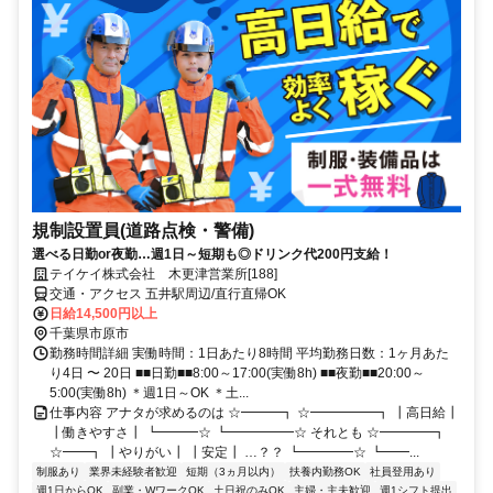
規制設置員(道路点検・警備)
選べる日勤or夜勤…週1日～短期も◎ドリンク代200円支給！
テイケイ株式会社 木更津営業所[188]
交通・アクセス 五井駅周辺/直行直帰OK
日給14,500円以上
千葉県市原市
勤務時間詳細 実働時間：1日あたり8時間 平均勤務日数：1ヶ月あた
り4日 〜 20日 ■■日勤■■8:00～17:00(実働8h) ■■夜勤■■20:00～
5:00(実働8h) ＊週1日～OK ＊土...
仕事内容 アナタが求めるのは ☆━━━┓ ☆━━━━━┓ ┃高日給┃
┃働きやすさ┃ ┗━━━☆ ┗━━━━━☆ それとも ☆━━━━┓
☆━━┓ ┃やりがい┃ ┃安定┃ …？？ ┗━━━━☆ ┗━━...
制服あり
業界未経験者歓迎
短期（3ヵ月以内）
扶養内勤務OK
社員登用あり
週1日からOK
副業・WワークOK
土日祝のみOK
主婦・主夫歓迎
週1シフト提出