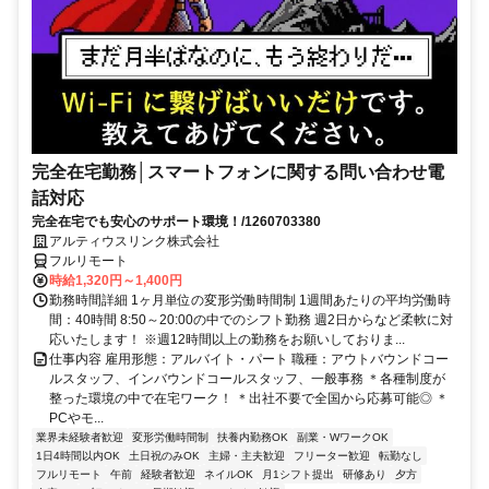
完全在宅勤務│スマートフォンに関する問い合わせ電
話対応
完全在宅でも安心のサポート環境！/1260703380
アルティウスリンク株式会社
フルリモート
時給1,320円～1,400円
勤務時間詳細 1ヶ月単位の変形労働時間制 1週間あたりの平均労働時
間：40時間 8:50～20:00の中でのシフト勤務 週2日からなど柔軟に対
応いたします！ ※週12時間以上の勤務をお願いしておりま...
仕事内容 雇用形態：アルバイト・パート 職種：アウトバウンドコー
ルスタッフ、インバウンドコールスタッフ、一般事務 ＊各種制度が
整った環境の中で在宅ワーク！ ＊出社不要で全国から応募可能◎ ＊
PCやモ...
業界未経験者歓迎
変形労働時間制
扶養内勤務OK
副業・WワークOK
1日4時間以内OK
土日祝のみOK
主婦・主夫歓迎
フリーター歓迎
転勤なし
フルリモート
午前
経験者歓迎
ネイルOK
月1シフト提出
研修あり
夕方