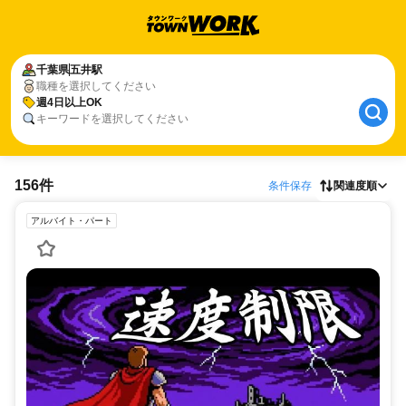
千葉県
五井駅
職種を選択してください
週4日以上OK
キーワードを選択してください
156件
条件保存
関連度順
アルバイト・パート