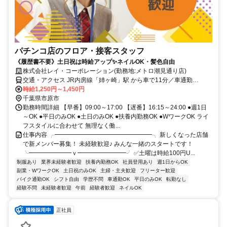
パチンコ店のフロア・接客スタッフ
《履歴書不要》土日祝は時給アップ✨ネイルOK・髪色自由
株式会社レイ・コーポレーション(勤務地:メトロ潮見通り店)
交通・アクセス JR内房線「姉ヶ崎」駅 から車で11分／車通勤
OK（駐車場完備・ガソリン代支給）
時給1,250円～1,450円
千葉県市原市
勤務時間詳細 【早番】09:00～17:00 【遅番】16:15～24:00 ●週1日
～OK ●平日のみOK ●土日のみOK ●扶養内勤務OK ●WワークOK ライ
フスタイルに合わせて 無理なく働...
仕事内容 ╭━━━━━━━━━━━━━━━━╮ 新しくなった店舗
で新メンバー募集！ 未経験歓迎♪ みんな一緒のスタートです！
╰━━━━━━━ｖ━━━━━━━━╯ ✅土曜は時給100円U...
制服あり
業界未経験者歓迎
扶養内勤務OK
社員登用あり
週1日からOK
副業・WワークOK
土日祝のみOK
主婦・主夫歓迎
フリーター歓迎
バイク通勤OK
シフト自由
学歴不問
車通勤OK
平日のみOK
転勤なし
経験不問
未経験者歓迎
午前
経験者歓迎
ネイルOK
正社員