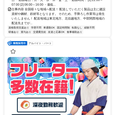
07:00 [2] 06:00～16:00 ・最低...
仕事内容 全国様々な地域へ配送！ 配送していただく製品は主に建設
資材や鋼材、鉄材等となります。 そのため、手降ろし作業等は発生
いたしません！ 配送地域は東北地方、北信越地方、中部関西地域の
配送先までが...
資格取得支援あり
学歴不問
車通勤OK
固定時間制
転勤なし
経験不問
研修あり
賞与あり
交通費支給
友達と応募OK
食事補助あり
アルバイト・パート