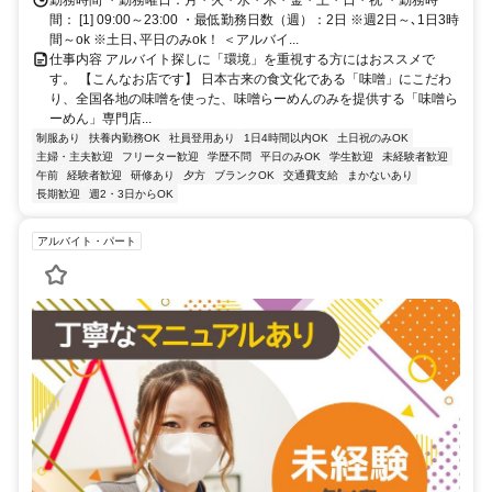
ターさんも大歓迎！味噌のいい香りに包まれながら、お客様の「また来
勤務時間 ・勤務曜日：月・火・水・木・金・土・日・祝 ・勤務時
るね！」が増えていくお店を、一緒につくりませんか？今しか味わえな
間： [1] 09:00～23:00 ・最低勤務日数（週）：2日 ※週2日～､1日3時
い「オープニングのワクワク」を、ぜひ一緒に楽しみましょう！
間～ok ※土日､平日のみok！ ＜アルバイ...
仕事内容 アルバイト探しに「環境」を重視する方にはおススメで
す。 【こんなお店です】 日本古来の食文化である「味噌」にこだわ
り、全国各地の味噌を使った、味噌らーめんのみを提供する「味噌ら
ーめん」専門店...
制服あり
扶養内勤務OK
社員登用あり
1日4時間以内OK
土日祝のみOK
主婦・主夫歓迎
フリーター歓迎
学歴不問
平日のみOK
学生歓迎
未経験者歓迎
午前
経験者歓迎
研修あり
夕方
ブランクOK
交通費支給
まかないあり
長期歓迎
週2・3日からOK
アルバイト・パート