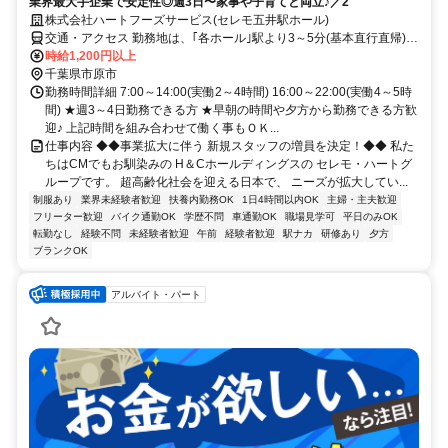
業界最大手企業で安定性◎週3日〜家事や子育てと両立♪／2
株式会社ハートフーズサービス(セレモ五井駅ホール)
交通・アクセス 勤務地は、｢各ホール｣駅より3～5分(基本直行直帰)の
駅近現場多数
時給1,200円以上
千葉県市原市
勤務時間詳細 7:00～14:00(実働2～4時間) 16:00～22:00(実働4～5時
間) ★週3～4日勤務できる方 ★早朝の時間や夕方から勤務できる方歓
迎♪ 上記時間を組み合わせて働く事もＯＫ...
仕事内容 ◆◆事業拡大に伴う 新規スタッフの増員を決定！◆◆ 私た
ちはCMでもお馴染みの H＆Cホールディングスの セレモ・ハートグ
ループです。 超高齢化社会を迎える日本で、 ニーズが拡大してい...
制服あり
業界未経験者歓迎
扶養内勤務OK
1日4時間以内OK
主婦・主夫歓迎
フリーター歓迎
バイク通勤OK
学歴不問
車通勤OK
職場見学可
平日のみOK
転勤なし
経験不問
未経験者歓迎
午前
経験者歓迎
駅ナカ
研修あり
夕方
ブランクOK
アルバイト・パート