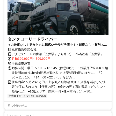
タンクローリードライバー
＜力仕事なし！男女ともに幅広い年代が活躍中！＞転勤なし・賞与あ
り・マイカー通勤OK
丸富物流株式会社
アクセス: ・JR内房線「五井駅」より車5分 ・小湊鉄道「五井駅」よ
り車5分
月給390,000円～500,000円
千葉県市原市
勤務時間・曜日: 5：00～13：45（休憩60分） ※残業月平均70h ※始
業時間は前後1hの時間差出勤あり ※上記就業時間のほかに、 「2：
30～11：15」 「14：00～22：45」などの ...
仕事内容: ＼月収45万円以上も可／ 経験者歓迎！ 資格を活かして“安
定”を手に入れよう 【仕事内容】 ■輸送内容：石油製品（ガソリン・
軽油など） ■配送エリア：関東一円 ■使用車両：14t～30...
交通費支給
シフト制
昇給あり
同じ企業の求人
アルバイト・パート