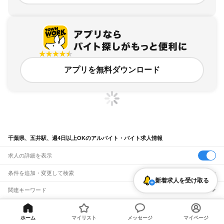
アプリを無料ダウンロード
千葉県、五井駅、週4日以上OKのアルバイト・バイト求人情報
求人の詳細を表示
条件を追加・変更して検索
新着求人を受け取る
市区町村を追加・変更
関連キーワード
完全在宅ワーク 全国
シール貼り 在宅
現在地周辺
ガチャガチャ
犬カフェ
千葉県
駅を追加・変更
バイトTOP
千葉県
市原市
五井駅
週4日以上OKのアルバイト・バイ
千葉県
すべて
ホーム
マイリスト
メッセージ
マイページ
ト・求人
千葉市
すべて