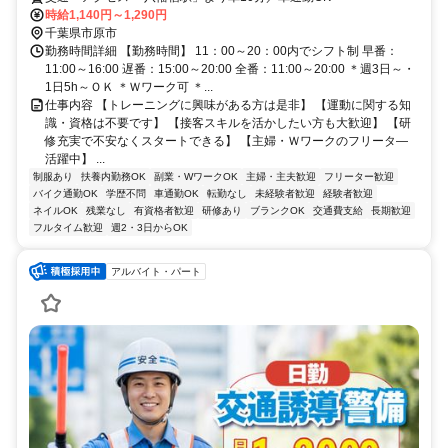
時給1,140円～1,290円
千葉県市原市
勤務時間詳細 【勤務時間】 11：00～20：00内でシフト制 早番：
11:00～16:00 遅番：15:00～20:00 全番：11:00～20:00 ＊週3日～・
1日5h～ＯＫ ＊Ｗワーク可 ＊...
仕事内容 【トレーニングに興味がある方は是非】 【運動に関する知
識・資格は不要です】 【接客スキルを活かしたい方も大歓迎】 【研
修充実で不安なくスタートできる】 【主婦・Ｗワークのフリータ―
活躍中】 ...
制服あり
扶養内勤務OK
副業・WワークOK
主婦・主夫歓迎
フリーター歓迎
バイク通勤OK
学歴不問
車通勤OK
転勤なし
未経験者歓迎
経験者歓迎
ネイルOK
残業なし
有資格者歓迎
研修あり
ブランクOK
交通費支給
長期歓迎
フルタイム歓迎
週2・3日からOK
アルバイト・パート