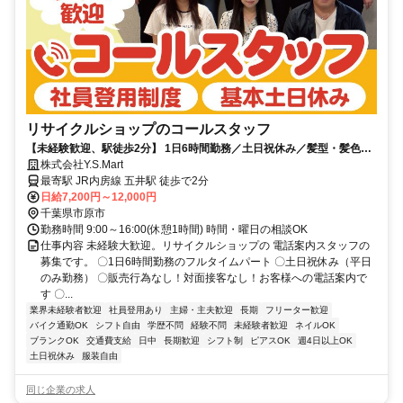
リサイクルショップのコールスタッフ
【未経験歓迎、駅徒歩2分】 1日6時間勤務／土日祝休み／髪型・髪色・
服装自由／インセンティブあり
株式会社Y.S.Mart
最寄駅 JR内房線 五井駅 徒歩で2分
日給7,200円～12,000円
千葉県市原市
勤務時間 9:00～16:00(休憩1時間) 時間・曜日の相談OK
仕事内容 未経験大歓迎。リサイクルショップの 電話案内スタッフの
募集です。 〇1日6時間勤務のフルタイムパート 〇土日祝休み（平日
のみ勤務） 〇販売行為なし！対面接客なし！お客様への電話案内で
す 〇...
業界未経験者歓迎
社員登用あり
主婦・主夫歓迎
長期
フリーター歓迎
バイク通勤OK
シフト自由
学歴不問
経験不問
未経験者歓迎
ネイルOK
ブランクOK
交通費支給
日中
長期歓迎
シフト制
ピアスOK
週4日以上OK
土日祝休み
服装自由
同じ企業の求人