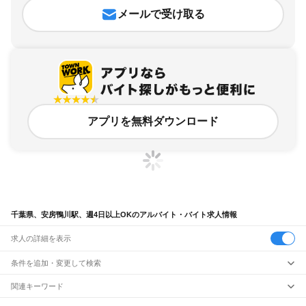
メールで受け取る
アプリを無料ダウンロード
千葉県、安房鴨川駅、週4日以上OKのアルバイト・バイト求人情報
求人の詳細を表示
条件を追加・変更して検索
市区町村を追加・変更
関連キーワード
完全在宅ワーク 全国
シール貼り 在宅
現在地周辺
ガチャガチャ
犬カフェ
千葉県