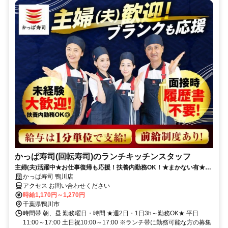
かっぱ寿司(回転寿司)のランチキッチンスタッフ
主婦(夫)活躍中★お仕事復帰も応援！扶養内勤務OK！★まかない有★短
時間OK★履歴書不要
かっぱ寿司 鴨川店
アクセス お問い合わせください
時給1,170円～1,270円
千葉県鴨川市
時間帯 朝、昼 勤務曜日・時間 ★週2日・1日3h～勤務OK★ 平日
11:00～17:00 土日祝10:00～17:00 ※ランチ帯に勤務可能な方の募集