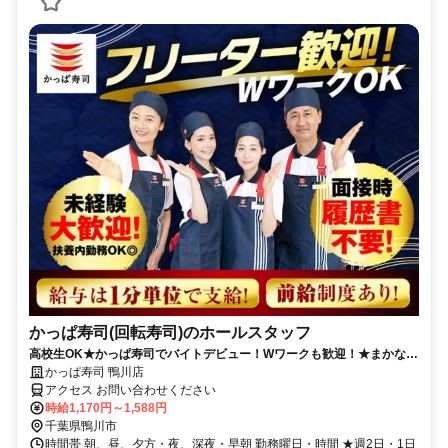
かっぱ寿司(回転寿司)のホールスタッフ
高校生OK★かっぱ寿司でバイトデビュー！Wワークも歓迎！★まかない
有★短時間OK★履歴書不要
かっぱ寿司 鴨川店
アクセス お問い合わせください
時給1,170円～1,588円
千葉県鴨川市
時間帯 朝、昼、夕方・夜、深夜・早朝 勤務曜日・時間 ★週2日・1日