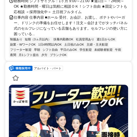
勤務時間 シフトサイクル：1ヶ月 9:00～21:00 ★週1日～・2時間～
OK ★勤務時間・曜日は気軽に相談ＯＫ！シフト自由 ★固定シフトも
応相談 ＜採用強化中＞ 土日祝フルタイム
仕事内容 仕事内容 ■ホール 受付、お会計、お渡し、ポテトやバーガ
ー、ドリンクの準備をお任せします！注文～会計までがタッチパネル
式のセルフレジになっている店舗もあります。セルフレジの使い方に
困っている...
制服あり
短期（3ヵ月以内）
扶養内勤務OK
社員登用あり
週1日からOK
副業・WワークOK
1日4時間以内OK
土日祝のみOK
主婦・主夫歓迎
フリーター歓迎
早朝
シフト自由
平日のみOK
学生歓迎
未経験者歓迎
午前
夜間
月1シフト提出
夕方
ブランクOK
アルバイト・パート