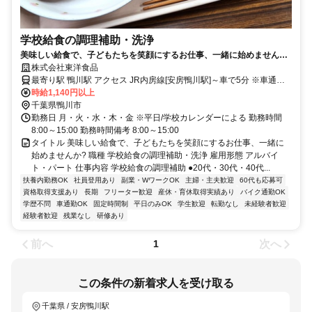
学校給食の調理補助・洗浄
美味しい給食で、子どもたちを笑顔にするお仕事、一緒に始めません
か?
株式会社東洋食品
最寄り駅 鴨川駅 アクセス JR内房線[安房鴨川駅]～車で5分 ※車通勤
可
時給1,140円以上
千葉県鴨川市
勤務日 月・火・水・木・金 ※平日/学校カレンダーによる 勤務時間
8:00～15:00 勤務時間備考 8:00～15:00
タイトル 美味しい給食で、子どもたちを笑顔にするお仕事、一緒に
始めませんか? 職種 学校給食の調理補助・洗浄 雇用形態 アルバイ
ト・パート 仕事内容 学校給食の調理補助 ●20代・30代・40代...
扶養内勤務OK
社員登用あり
副業・WワークOK
主婦・主夫歓迎
60代も応募可
資格取得支援あり
長期
フリーター歓迎
産休・育休取得実績あり
バイク通勤OK
学歴不問
車通勤OK
固定時間制
平日のみOK
学生歓迎
転勤なし
未経験者歓迎
経験者歓迎
残業なし
研修あり
前へ
次へ
1
この条件の新着求人を受け取る
千葉県 / 安房鴨川駅