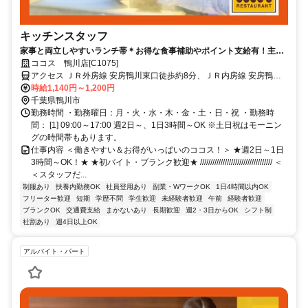
キッチンスタッフ
家事と両立しやすいランチ帯＊お得な食事補助やポイント支給有！主婦
(夫)活躍中！短期OK！
ココス 鴨川店[C1075]
アクセス ＪＲ外房線 安房鴨川東口徒歩約8分、ＪＲ内房線 安房鴨川
東口徒歩約8分、ＪＲ内房線 太海徒歩約48分 「安房鴨川駅」徒歩10
時給1,140円～1,200円
分/国道128号線沿い
千葉県鴨川市
勤務時間 ・勤務曜日：月・火・水・木・金・土・日・祝 ・勤務時
間： [1] 09:00～17:00 週2日～、1日3時間～OK ※土日祝はモーニン
グの時間帯もあります。
仕事内容 ＜働きやすい＆お得がいっぱいのココス！＞ ★週2日～1日
3時間～OK！★ ★初バイト・ブランク歓迎★ /////////////////////////////////// ＜
＜スタッフだ...
制服あり
扶養内勤務OK
社員登用あり
副業・WワークOK
1日4時間以内OK
フリーター歓迎
短期
学歴不問
学生歓迎
未経験者歓迎
午前
経験者歓迎
ブランクOK
交通費支給
まかないあり
長期歓迎
週2・3日からOK
シフト制
社割あり
週4日以上OK
アルバイト・パート