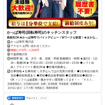
かっぱ寿司(回転寿司)のキッチンスタッフ
高校生OK★かっぱ寿司でバイトデビュー！Wワークも歓迎！★まかない
有★短時間OK★履歴書不要
かっぱ寿司 鴨川店
アクセス お問い合わせください
時給1,170円～1,588円
千葉県鴨川市
時間帯 朝、昼、夕方・夜、深夜・早朝 勤務曜日・時間 ★週2日・1日
3h～勤務OK★ 平日11:00～23:00 土日祝10:00～23:00 ◆シフト自
由！プライベート優先OK★ ◆扶養内勤務も...
仕事情報 ● 仕事内容 ＼大手ならではの充実の待遇／ ◆1分単位の給与
支給◆前給制度あり ◆昇給◆絶品食事補助 ◆交通費支給◆週2日～
OK ＜シフトは超柔軟！働きやすい環境整ってます！＞ 「テスト...
社員登用あり
土日祝のみOK
主婦・主夫歓迎
学生歓迎
交通費支給
まかないあり
シフト制
社割あり
高校生歓迎
アルバイト・パート