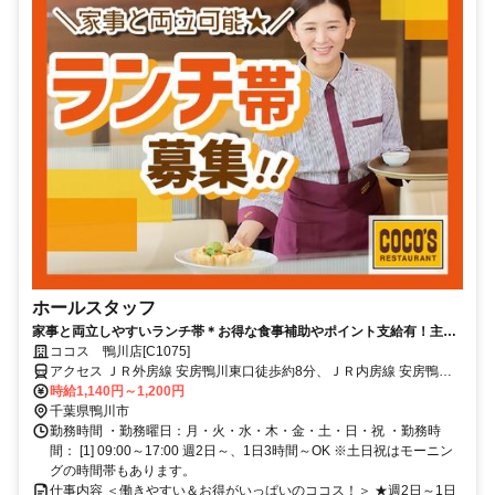
ホールスタッフ
家事と両立しやすいランチ帯＊お得な食事補助やポイント支給有！主婦
(夫)活躍中！短期OK！
ココス 鴨川店[C1075]
アクセス ＪＲ外房線 安房鴨川東口徒歩約8分、ＪＲ内房線 安房鴨川
東口徒歩約8分、ＪＲ内房線 太海徒歩約48分 「安房鴨川駅」徒歩10
時給1,140円～1,200円
分/国道128号線沿い
千葉県鴨川市
勤務時間 ・勤務曜日：月・火・水・木・金・土・日・祝 ・勤務時
間： [1] 09:00～17:00 週2日～、1日3時間～OK ※土日祝はモーニン
グの時間帯もあります。
仕事内容 ＜働きやすい＆お得がいっぱいのココス！＞ ★週2日～1日