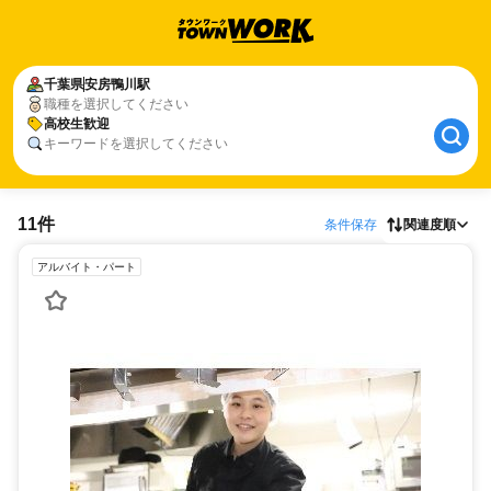
千葉県
安房鴨川駅
職種を選択してください
高校生歓迎
キーワードを選択してください
11件
条件保存
関連度順
アルバイト・パート