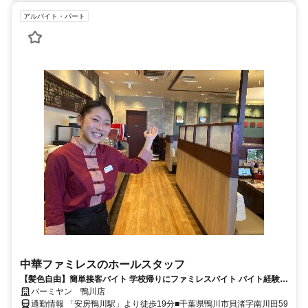
アルバイト・パート
中華ファミレスのホールスタッフ
【髪色自由】簡単接客バイト 学校帰りにファミレスバイト バイト経験が
ない方も大歓迎 曜日や時間の希望も相談OK!! テスト時期などももちろ
バーミヤン 鴨川店
ん考慮します!!
通勤情報 「安房鴨川駅」より徒歩19分■千葉県鴨川市貝渚字南川田59