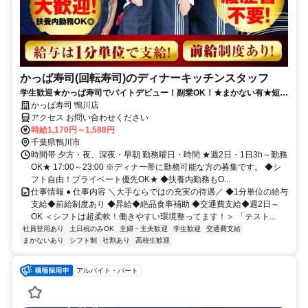
かっぱ寿司(回転寿司)のディナーキッチンスタッフ
学生歓迎★かっぱ寿司でバイトデビュー！副業OK！★まかない有★短時
間OK★履歴書不要
かっぱ寿司 鴨川店
アクセス お問い合わせください
時給1,170円～1,588円
千葉県鴨川市
時間帯 夕方・夜、深夜・早朝 勤務曜日・時間 ★週2日・1日3h～勤務
OK★ 17:00～23:00 ※ディナー帯に勤務可能な方の募集です。 ◆シ
フト自由！プライベート優先OK★ ◆扶養内勤務もO...
仕事情報 ● 仕事内容 ＼大手ならではの充実の待遇／ ◆1分単位の給与
支給◆前給制度あり ◆昇給◆絶品食事補助 ◆交通費支給◆週2日～
OK ＜シフトは超柔軟！働きやすい環境整ってます！＞ 「テスト...
社員登用あり
土日祝のみOK
主婦・主夫歓迎
学生歓迎
交通費支給
まかないあり
シフト制
社割あり
高校生歓迎
アルバイト・パート