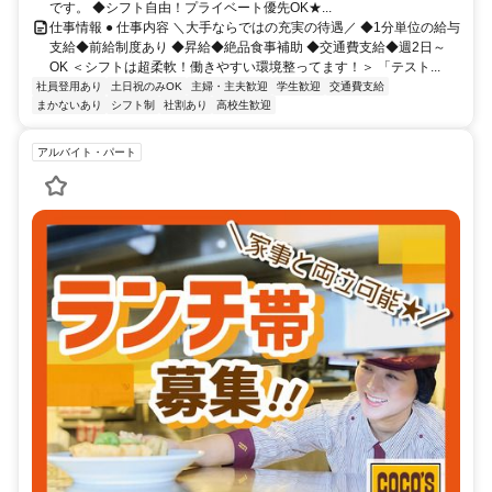
です。 ◆シフト自由！プライベート優先OK★...
仕事情報 ● 仕事内容 ＼大手ならではの充実の待遇／ ◆1分単位の給与
支給◆前給制度あり ◆昇給◆絶品食事補助 ◆交通費支給◆週2日～
OK ＜シフトは超柔軟！働きやすい環境整ってます！＞ 「テスト...
社員登用あり
土日祝のみOK
主婦・主夫歓迎
学生歓迎
交通費支給
まかないあり
シフト制
社割あり
高校生歓迎
アルバイト・パート