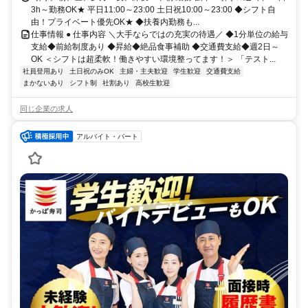
3h～勤務OK★ 平日11:00～23:00 土日祝10:00～23:00 ◆シフト自
由！プライベート優先OK★ ◆扶養内勤務も...
仕事情報 ● 仕事内容 ＼大手ならではの充実の待遇／ ◆1分単位の給与
支給◆前給制度あり ◆昇給◆絶品食事補助 ◆交通費支給◆週2日～
OK ＜シフトは超柔軟！働きやすい環境整ってます！＞ 「テスト...
社員登用あり
土日祝のみOK
主婦・主夫歓迎
学生歓迎
交通費支給
まかないあり
シフト制
社割あり
高校生歓迎
同じ企業の求人
アルバイト・パート