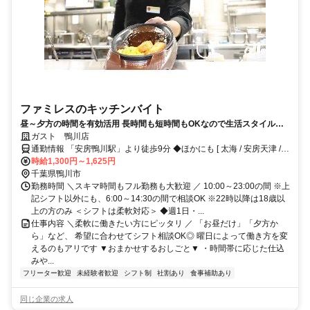
ファミレスのキッチンバイト
昼～夕方の時間を有効活用 長時間も短時間もOKなので生活スタイルに
合わせやすい キッチンバイト未経験者も大歓迎◎食事補助や交通費など
ガスト 鴨川店
待遇も充実
通勤情報 「安房鴨川駅」より徒歩9分 ◆ほかにも [ 太海 / 安房天津 /
安房小湊 / 江見 ] からも車で5～15分程度!!※自転車 / 車 / バイク通勤
時給1,300円～1,625円
OK
千葉県鴨川市
勤務時間 ＼スキマ時間もフル勤務も大歓迎 ／ 10:00～23:00の間 ※上
記シフト以外にも、6:00～14:30の間で相談OK ※22時以降は18歳以
上の方のみ ＜シフトは柔軟対応＞ ◆週1日・...
仕事内容 ＼柔軟に働きたい方にピッタリ ／ 「お昼だけ」「夕方か
ら」など、 希望に合わせてシフト相談OK◎ 曜日によって働き方を変
えるのもアリです ▼おまかせするおしごと▼ ・時間帯に応じた仕込
みや...
フリーター歓迎
未経験者歓迎
シフト制
社割あり
食事補助あり
同じ企業の求人