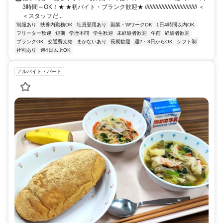
3時間～OK！★ ★初バイト・ブランク歓迎★ /////////////////////////////////// ＜
＜スタッフだ...
制服あり
扶養内勤務OK
社員登用あり
副業・WワークOK
1日4時間以内OK
フリーター歓迎
短期
学歴不問
学生歓迎
未経験者歓迎
午前
経験者歓迎
ブランクOK
交通費支給
まかないあり
長期歓迎
週2・3日からOK
シフト制
社割あり
週4日以上OK
アルバイト・パート