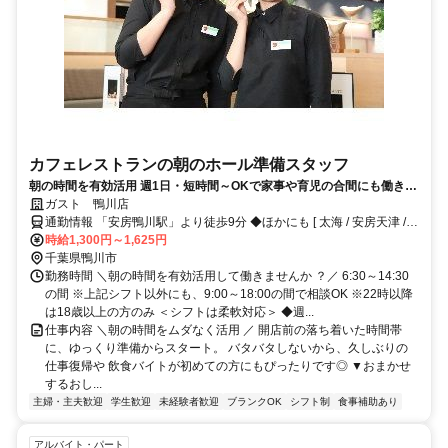
カフェレストランの朝のホール準備スタッフ
朝の時間を有効活用 週1日・短時間～OKで家事や育児の合間にも働きや
すい 常連さんも多く、落ち着いた雰囲気のガストで未経験から安心スタ
ガスト 鴨川店
ート
通勤情報 「安房鴨川駅」より徒歩9分 ◆ほかにも [ 太海 / 安房天津 /
安房小湊 / 江見 ] からも車で5～15分程度!!※自転車 / 車 / バイク通勤
時給1,300円～1,625円
OK
千葉県鴨川市
勤務時間 ＼朝の時間を有効活用して働きませんか ？／ 6:30～14:30
の間 ※上記シフト以外にも、9:00～18:00の間で相談OK ※22時以降
は18歳以上の方のみ ＜シフトは柔軟対応＞ ◆週...
仕事内容 ＼朝の時間をムダなく活用 ／ 開店前の落ち着いた時間帯
に、ゆっくり準備からスタート。 バタバタしないから、久しぶりの
仕事復帰や 飲食バイトが初めての方にもぴったりです◎ ▼おまかせ
するおし...
主婦・主夫歓迎
学生歓迎
未経験者歓迎
ブランクOK
シフト制
食事補助あり
アルバイト・パート